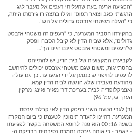
"הפגיעה ארעה בעת שהעליתי רעפים אל מעבר לגג
הרגשתי כאב וצואר תפוס" ואילו בתצהירו גירסתו היתה,
כי "העלה משטחי אזבסט גדולים על הגג".
בחקירתו הסביר המערער, כי "רעפים זה משטחי אזבסט
גדולים", אלא שבית הדין לא קיבל הסברו ופסק
ש"רעפים ומשטחי אזבסט אינם היינו הך"...
לקביעתו המקצועית של בית הדין, יש להתייחס
בהסתייגות, משום שגם משטחי אזבסט יכולים להיחשב
לרעפים לחיפוי גג כנטען על ידי המערער. כך גם עולה
מהודעת מעבידו שלא הוגשה לבית הדין קמא.
(אנציקלופדיה לבית בעריכת דר' מאיר ואינג' מרקין,
הערך גג, עמ' 96).
(ב) לגבי הטעם השני בפסק הדין לאי קבלת גירסת
המערער, דהיינו להעדר תימוכין לטענתו כי ביום המקרה
בשעה 16: 00 הוא פנה לרופא המשפחה בקשר לפגיעתו
- ייאמר - כי אותה גירסה נתמכת נסיבתית בבדיקת ה-