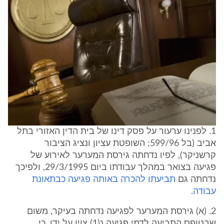
1. לפנינו ערעור על פסק דינו של בית הדין האזורי בתל
אביב (בל 599/96; השופטת עציון ונציג הציבור
קרשניקר), לפיו נדחתה גירסת המערער לאירוע של
פגיעה בצואר במהלך עבודתו ביום 29/3/1995, ולפיכך
נדחתה גם
תביעתו להכרה באותה פגיעה כבתאונת
עבודה
.
2. (א) גירסת המערער לפגיעה נדחתה בעיקר, משום
שבטופס התביעה לדמי פגיעה נ(1) צוין על ידו, כי