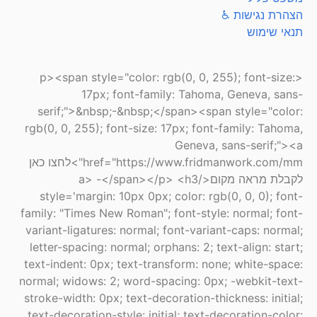
הצהרת נגישות ♿
תנאי שימוש
<p><span style="color: rgb(0, 0, 255); font-size:
17px; font-family: Tahoma, Geneva, sans-
serif;">&nbsp;-&nbsp;</span><span style="color:
rgb(0, 0, 255); font-size: 17px; font-family: Tahoma,
Geneva, sans-serif;"><a
href="https://www.fridmanwork.com/mm">לחצו כאן
לקבלת מראה מקום</a> -</span></p> <h3
style='margin: 10px 0px; color: rgb(0, 0, 0); font-
family: "Times New Roman"; font-style: normal; font-
variant-ligatures: normal; font-variant-caps: normal;
letter-spacing: normal; orphans: 2; text-align: start;
text-indent: 0px; text-transform: none; white-space:
normal; widows: 2; word-spacing: 0px; -webkit-text-
stroke-width: 0px; text-decoration-thickness: initial;
text-decoration-style: initial; text-decoration-color: