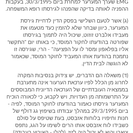
EMG שערך המערער למחרת ביום 30/3/1995, בעקבות
ההפניה לאותה בדיקה שהפנהו לגירסתו רופא המשפחה.
(ג) אשר לטעם השלישי בפסק הדין לדחיית גירסת
המערער, כיוון שבחר שלא להזמין כעד מטעמו את
מעבידו אלברט זוזוט, שיכול היה לתמוך בגירסתו
שפורטה בהודעתו לחקור המוסד, כי באותו יום "התקשר
אליו בפלאפון ומסר לו על הפציעה" - הרי, שגירסה זו
נתמכת בהודעת אותו המעביד לחוקר המוסד, שכאמור
לא הוגשה לבית הדין.
(ד) משאלה הם הדברים, יש צידוק בנסיבות המקרה
לחרוג מן הכלל לפיו ערכאת הערעור אינה מתערבת
בממצאיה העובדתיים של הערכאה הדיונית המבוססים
על התרשמותה מן העדויות, ויש לקבוע, כי לכאורה הוכיח
המערער גירסתו כאמור בהודעתו לחוקר המוסד, לפיה -
ביום 29/3/1995 במהלך עבודתו בשיפוץ גג דולף של
חנות וחיפויו בלוחות אזבסט, בעת שטיפס על סולם
כשבידו לוח אזבסט אותו הרים לשימו על הגג, נתפס
צוארו והוא לא יכול היה לזוז. (להלן - האירוע בעבודה).