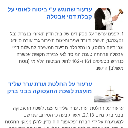
ערעור שהוגש ע"י ביטוח לאומי על
קבלת דמי אבטלה
1. לפנינו ערעור על פסק דינו של בית הדין האזורי בנצרת (בל
1413/01; השופטת ורד שפר ונציגות הציבור גב' אורה סיידא
וגב' דינה בולוס), בו נתקבלה תביעת המשיבה לתשלום דמי
אבטלה ונדחתה טענת המוסד לאי צבירת תקופת אכשרה
כנדרש בסעיפים 161 ו-162 לחוק הביטוח הלאומי [נוסח
משולב] התשנ
ערעור על החלטת ועדת ערר שליד
מועצת לשכת התעסוקה בבני ברק
ערעור על החלטת ועדת ערר שליד מועצת לשכת התעסוקה
בבני ברק מיום 2.1.13, אשר קבעה כי הסירוב שנרשם
למערערת על ידי חברת "פלאפון" היה כדין. להלן נימוקי החלטת