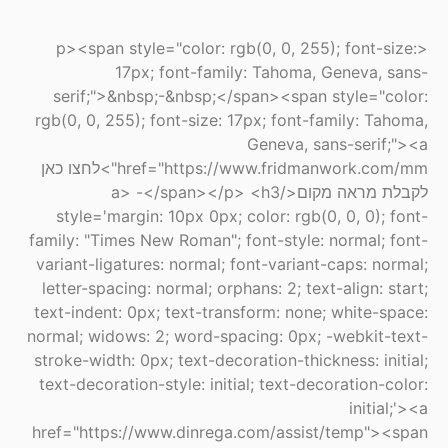
<p><span style="color: rgb(0, 0, 255); font-size:
17px; font-family: Tahoma, Geneva, sans-
serif;">&nbsp;-&nbsp;</span><span style="color:
rgb(0, 0, 255); font-size: 17px; font-family: Tahoma,
Geneva, sans-serif;"><a
href="https://www.fridmanwork.com/mm">לחצו כאן
לקבלת מראה מקום</a> -</span></p> <h3
style='margin: 10px 0px; color: rgb(0, 0, 0); font-
family: "Times New Roman"; font-style: normal; font-
variant-ligatures: normal; font-variant-caps: normal;
letter-spacing: normal; orphans: 2; text-align: start;
text-indent: 0px; text-transform: none; white-space:
normal; widows: 2; word-spacing: 0px; -webkit-text-
stroke-width: 0px; text-decoration-thickness: initial;
text-decoration-style: initial; text-decoration-color:
initial;'><a
href="https://www.dinrega.com/assist/temp"><span