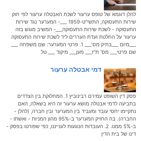
להלן דוגמא של טופס ערעור לשכת האבטלה ערעור לפי חוק
שירות התעסוקה, התשי"ט-1959 ___- המערער נגד שירות
התעסוקה - לשכת שירות התעסוקה___- המשיב מוגש בזה
ערעור על החלטת ועדת העררים ליד לשכת שירות התעסוקה
___מיום ___בתיק מס'___ 1. פרטי המערער: שם משפחה ___
שם פרטי___ מס' ת"ז___ מען___ מיקוד ___ טל
דמי אבטלה ערעור
פסק דין השופט עמירם רבינוביץ 1. המחלוקת בין הצדדים
בתביעה לדמי אבטלה מושא ערעור זה היא בשאלה, האם
נתקיימו יחסי עובד ומעביד בין המערער ובין חברה, (להלן -
החברה). בה החזיק המערער ב-95% מהון המניות - ואשתו -
ב-5% ממנו. 2. העובדות הנוגעות לענייננו, כפי שפורטו בפסק -
דינו של בית הדין