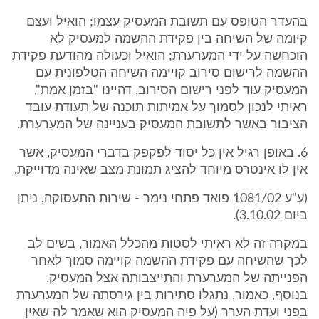
בהעדר הטופס עם תשובת המעסיק עצמו; הואיל ועצם
קיומה של השיחה בין פקידת ההשמה למעסיק לא
הוכחשה על ידי המערערת; הואיל וכעולה מהודעת פקידת
ההשמה לרישום סירוב קויימה השיחה הטלפונית עם
המעסיק עוד לפני רישום הסירוב, דהיינו "בזמן אמת",
ראיתי לנכון לסמוך על אמיתות תוכנה של תעודת עובד
הציבור באשר לתשובת המעסיק בעניינה של המערערת.
6. באופן רגיל אין כל יסוד לפקפק בדברי המעסיק, אשר
אין לו אינטרס מיוחד להציג תמונת מצב שאינה מדוייקת.
(ע"ע 1081/02 פואד פתחי נימר - שירות התעסוקה, ניתן
ביום 3.10.02).
במקרה זה לא ראיתי לסטות מהכלל האמור, בשים לב
לכך שהשיחה עם פקידת ההשמה קויימה סמוך לאחר
הפנייתה של המערערת והתייצבותה אצל המעסיק.
בנוסף, כאמור, נתגלו סתירות בין גירסתה של המערערת
בפני ועדת הערר (על פיה המעסיק הוא שאמר לה שאין