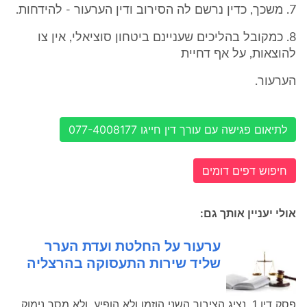
7. משכך, כדין נרשם לה הסירוב ודין הערעור - להידחות.
8. כמקובל בהליכים שעניינם ביטחון סוציאלי, אין צו
להוצאות, על אף דחיית
הערעור.
לתיאום פגישה עם עורך דין חייגו 077-4008177
חיפוש דפים דומים
אולי יעניין אותך גם:
ערעור על החלטת ועדת הערר
שליד שירות התעסוקה בהרצליה
פסק דין 1. נציג הציבור השני הוזמן ולא הופיע, ולא מסר נימוק