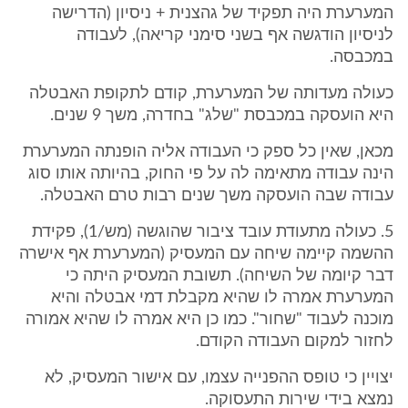
המערערת היה תפקיד של גהצנית + ניסיון (הדרישה
לניסיון הודגשה אף בשני סימני קריאה), לעבודה
במכבסה.
כעולה מעדותה של המערערת, קודם לתקופת האבטלה
היא הועסקה במכבסת "שלג" בחדרה, משך 9 שנים.
מכאן, שאין כל ספק כי העבודה אליה הופנתה המערערת
הינה עבודה מתאימה לה על פי החוק, בהיותה אותו סוג
עבודה שבה הועסקה משך שנים רבות טרם האבטלה.
5. כעולה מתעודת עובד ציבור שהוגשה (מש/1), פקידת
ההשמה קיימה שיחה עם המעסיק (המערערת אף אישרה
דבר קיומה של השיחה). תשובת המעסיק היתה כי
המערערת אמרה לו שהיא מקבלת דמי אבטלה והיא
מוכנה לעבוד "שחור". כמו כן היא אמרה לו שהיא אמורה
לחזור למקום העבודה הקודם.
יצויין כי טופס ההפנייה עצמו, עם אישור המעסיק, לא
נמצא בידי שירות התעסוקה.