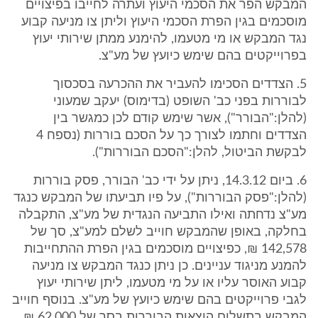
המבקש הפר את הסכמי היעוץ ועתרה לחייבו בפיצויים
מוסכמים בגין הפרת הסכמי היעוץ וליתן צו מניעה קבוע
נגד המבקש או מי מטעמו, להימנע ממתן שירותי יעוץ
בפרוייקטים בהם שימש כיועץ של מע"צ.
5. הצדדים הסכימו להעביר את ההכרעה בסכסוך
לבוררות בפני כב' השופט (בדימוס) יעקב שמעוני
(להלן:"הבורר"), אשר שימש קודם לכן כמגשר בין
הצדדים וחתמו לצורך כך על הסכם בוררות (נספח 4
לבקשת הביטול, להלן:"הסכם הבוררות").
6. ביום 14.3.12, ניתן על ידי כב' הבורר, פסק בוררות
(להלן:"פסק הבוררות"), על פיו תביעתו של המבקש כנגד
מע"צ נדחתה ואילו התביעה הנגדית של מע"צ, התקבלה
בחלקה, באופן שהמבקש חוייב לשלם למע"צ, סך של
142,578 ₪, כפיצויים מוסכמים בגין הפרת ההתחייבות
להמנע מניגוד עניינים. כן ניתן כנגד המבקש צו מניעה
קבוע האוסר עליו או על מי מטעמו, ליתן שירותי יעוץ
לגבי פרוייקטים בהם שימש כיועץ של מע"צ. בנוסף חוייב
המבקש בתשלום הוצאות הבוררות בסך של 62,000 ₪