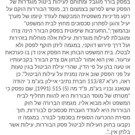
בפסק בורר מוגבל ומתוחם לעילות ביטול מוגדרות של
הפסק שיש לפרשן בצמצום רב. מוסד הבוררות הוקם על
רקע מדיניות משפטית המבקשת לעודד קיומו של מערך
יעיל והוגן לפתרון סכסוכים מחוץ לבית המשפט"
ובהמשך:"..התערבות שיפוטית בפסק הבורר הינה צרה
ומוגבלת לעילות מוגדרות. עילות אלה מוחלות בזהירות
ועל דרך פירוש דווקני, במגמה ליתן תוקף לפסק ולא
לבטלו. בית המשפט הבוחן את הפסק אינו דן בו כערכאת
ערעור, ואין הוא אמור לבחון אם צדק הבורר בקביעותיו
או טעה בהן על פי הדין, שהרי עילת הביטול בגין טעות
על פני הפסק שוב אינה נמנית על עילות הביטול". כן
ראה, רע"א 113/87 חברת נתיבי איילון בע"מ נ' יהודה
שטאנג ובניו בע"מ, פ"ד מה (5) 515 (1991), שם נפסק כי
"מטרתו של מוסד הבוררות היא להוות תחליף לבית
המשפט ולא מבוא אליו. מגמתו הברורה של חוק
הבוררות היא לעודד העברת סכסוכים לבוררות, תוך
מסירת ההכרעה הסופית בסכסוך לבורר. במגמה זו
נקבעו בחוק העילות לביטול פסק הבוררות, עילות אשר
בלתן אין..".