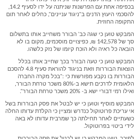
בכפיפה אחת עם הפרשנות שניתנה על ידו לסעיף 14.2,
להסכמי היעוץ הדנים ב"ניגוד עניינים", כחלים לאחר תום
התקופה החוזית.
המבקש טוען כי שגה כב' הבורר משחייב אותו בתשלום
סך של 142,578 ₪, כפיצויים מוסכמים, מקום בו לא
הובאה כל ראיה ולא הוכח קיומו של נזק כלשהו.
המבקש טוען כי טעה הבורר בכך שחייב אותו בכלל
הוצאות הבוררות וזאת בניגוד להוראת סעיף 4.8 להסכם
הבוררות בו נקבע מפורשות כי :"בכל מקרה החברה
הלאומית לדרכים תישא ב-80% משכר טרחת הבורר,
ואילו רמי דבורי ישא ב- 20% משכר טרחת הבורר".
המבקש מוסיף וטוען כי יש לבטל את פסק הבוררות בשל
אי עריכת פרוטוקול כנדרש ומציין כי הקלדת עדותו החלה
כשעתיים לאחר תחילתה כך שמרבית עדותו לא באה
לידי ביטוי בפרוטוקול.
לפיכך, טוען המבקש כי יש לבטל את פסק הבוררות