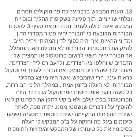
13. טענת המבקש בדבר עריכת פרוטוקולים חסרים
ובלתי שוויוניים, תוך פגיעה בשקיפות ההליך ובזכויות
המבקש אינה יכולה לעמוד נוכח הוראת סעיף 3 להסכם
הבוררות הקובעת כי "הבורר יהיה פטור מסדרי הדין
ומדיני הראיות, אך יהיה כפוף לדין המהותי ויהיה חייב
לנמק את החלטותיו. הבוררות לא תוקלט ו/או תתומלל,
אך הבורר יהיה רשאי לרשום פרוטוקול או תמצית של
הדברים שיוחלפו בין הצדדים, ולהעבירם לידי הצדדים".
מעבר לכך שהצדדים הסמיכו את הבורר לערוך פרוטוקול
כראות עיניו, הרי שהמבקש, אשר היה מיוצג בהליכי
הבוררות, לא העלה ב"זמן אמת", במהלך הליכי הבוררות,
כל טענה כנגד אופן רישום הפרוטוקול או בדבר היות
הפרוטוקול בלתי שלם ולא ביקש לתקן את הפרוטוקול או
להוסיף עליו דברים שנשמטו ממנו. יתרה מכך, לאחר
ישיבת ההוכחות התקיימה ישיבה נוספת במסגרה נשמעו
סיכומים בעל-פה וחזקה על ב"כ המבקש כי העלה
בסיכומיו את כל טענותיו של המבקש והעדויות התומכות
בהן.