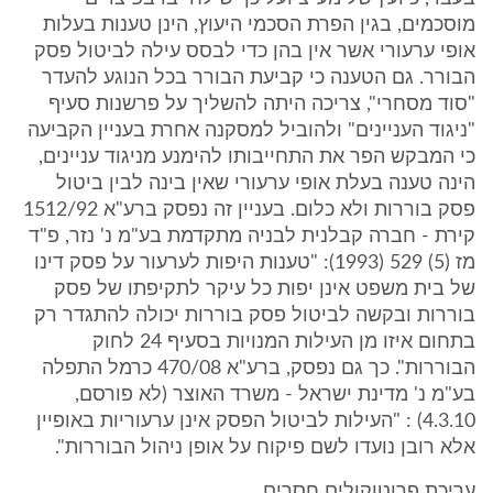
מוסכמים, בגין הפרת הסכמי היעוץ, הינן טענות בעלות
אופי ערעורי אשר אין בהן כדי לבסס עילה לביטול פסק
הבורר. גם הטענה כי קביעת הבורר בכל הנוגע להעדר
"סוד מסחרי", צריכה היתה להשליך על פרשנות סעיף
"ניגוד העניינים" ולהוביל למסקנה אחרת בעניין הקביעה
כי המבקש הפר את התחייבותו להימנע מניגוד עניינים,
הינה טענה בעלת אופי ערעורי שאין בינה לבין ביטול
פסק בוררות ולא כלום. בעניין זה נפסק ברע"א 1512/92
קירת - חברה קבלנית לבניה מתקדמת בע"מ נ' נזר, פ"ד
מז (5) 529 (1993): "טענות היפות לערעור על פסק דינו
של בית משפט אינן יפות כל עיקר לתקיפתו של פסק
בוררות ובקשה לביטול פסק בוררות יכולה להתגדר רק
בתחום איזו מן העילות המנויות בסעיף 24 לחוק
הבוררות". כך גם נפסק, ברע"א 470/08 כרמל התפלה
בע"מ נ' מדינת ישראל - משרד האוצר (לא פורסם,
4.3.10) : "העילות לביטול הפסק אינן ערעוריות באופיין
אלא רובן נועדו לשם פיקוח על אופן ניהול הבוררות".
עריכת פרוטוקולים חסרים