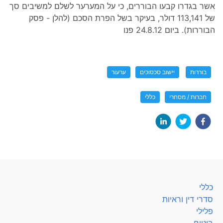
אשר בגדרו קבעו הבוררים, כי על המערער לשלם למשיבים סך
של 113,141 דולר, בעיקר בשל הפרת הסכם (להלן - פסק
הבוררות). ביום 24.8.12 פנו
בוררות
יישוב סכסוכים
ערעור
חברות / מסחרי
כללי
כללי
סדרי דין וראיות
פלילי