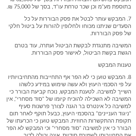
בתוספת מע"מ וכן שכר טרחת עו"ד, בסך של 75,000 ₪.
7. המבקש עותר לבטל את פסק הבוררות על כל
הסעדים שניתנו מכוחו ולחלופין להורות על ביטול חלקי
של פסק הבוררות.
המשיבה מתנגדת לבקשת הביטול ועתרה, עוד בטרם
הגשת בקשת הביטול, לאישור פסק הבוררות.
טענות המבקש
8. המבקש טוען כי לא הפר אף התחייבות מהתחיבויותיו
על פי הסכמי היעוץ ולא עשה שימוש במידע כלשהו
השייך למשיבה. לטענת המבקש, נוכח קביעת הבורר כי
המשיבה לא השכילה להוכיח קיומו של "סוד מסחרי", אין
למשיבה כל אינטרס בר הגנה לצורך פרשנות סעיף
"ניגוד העניינים" בהסכמי היעוץ, כבעל תוקף לאחר תום
תקופת ההתקשרות החוזית. המבקש טוען כי הכרעתו של
הבורר כי אין למשיבה "סוד מסחרי" וכי המבקש לא הפר
את התחייבותו לשמירת סודיות, אינה יכולה לדור