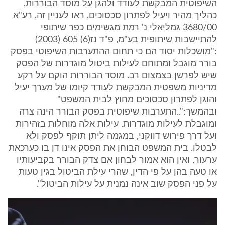
השיפוטית המבקשת לעודד ולהגן על מוסד הבוררות,
כהליך מהיר ויעיל לפתרון סכסוכים, ראו לעניין זה, רע"א
3680/00 גמליאלי נ' רמת מגשימים כפר שיתופי
להתיישבות שיתופית בע"מ, פ"ד נז(6) 605 (2003)
:"מושכלות יסוד הם כי תחום ההתערבות השיפוטי בפסק
בורר מוגבל ומתוחם לעילות ביטול מוגדרות של הפסק
שיש לפרשן בצמצום רב. מוסד הבוררות הוקם על רקע
מדיניות משפטית המבקשת לעודד קיומו של מערך יעיל
והוגן לפתרון סכסוכים מחוץ לבית המשפט"
ובהמשך:"..התערבות שיפוטית בפסק הבורר הינה צרה
ומוגבלת לעילות מוגדרות. עילות אלה מוחלות בזהירות
ועל דרך פירוש דווקני, במגמה ליתן תוקף לפסק ולא
לבטלו. בית המשפט הבוחן את הפסק אינו דן בו כערכאת
ערעור, ואין הוא אמור לבחון אם צדק הבורר בקביעותיו
או טעה בהן על פי הדין, שהרי עילת הביטול בגין טעות
על פני הפסק שוב אינה נמנית על עילות הביטול".