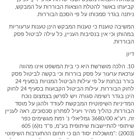
קביעתו באשר להטלת הוצאות הבוררות על המבקש,
ניתנה בגדר סמכותו על פי הסכם הבוררות.
המשיבה טוענת כי טענות המבקש הינן טענות ערעוריות
במהותן וכי אין בנסיבות העניין, כל עילה לביטול פסק
הבוררות.
דיון
10. הלכה מושרשת היא כי בית המשפט אינו מהווה
ערכאת ערעור על פסק בוררות וכי בקשה לביטול פסק
בורר נבחנת על פי עילות הביטול המנויות בסעיף 24
לחוק הבוררות. עילות הביטול הקבועות בסעיף 24 לחוק
הינן בגדר רשימה סגורה ויש לפרשן בצמצום נוכח
המדיניות השיפוטית המבקשת לעודד ולהגן על מוסד
הבוררות, כהליך מהיר ויעיל לפתרון סכסוכים, ראה לעניין
זה, רע"א 3680/00 גמליאלי נ' רמת מגשימים כפר
שיתופי להתיישבות שיתופית בע"מ, פ"ד נז(6) 605
(2003) :"מושכלות יסוד הם כי תחום ההתערבות השיפוטי