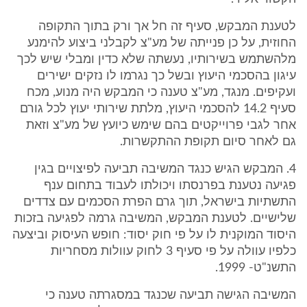
לטענת המבקש, סעיף זה חל אך ורק בתוך התקופה
החוזית, על כן פנייתה של מע"צ לקבלני ביצוע להימנע
מלהשתמש בשירותיו, נעשתה שלא כדין ומבלי שיש לכך
עיגון בהסכמי היעוץ ובשל כך נגרמו לו נזקים ישירים
ועקיפים. מנגד, מע"צ טענה כי המבקש היה מנוע, מכח
סעיף 14.2 להסכמי היעוץ, מלתת שירותי יעוץ לכל גורם
אחר לגבי פרוייקטים בהם שימש כיועץ של מע"צ וזאת
גם לאחר סיום תקופת ההתקשרות.
4. המבקש הגיש כנגד המשיבה תביעה לפיצויים בגין
פגיעה נטענת בפרנסתו ויכולתו לעבוד בתחום ענף
התשתיות בישראל, תוך גרם הפרת הסכמים עם צדדים
שלישיים. לטענת המבקש, המשיבה גרמה לפגיעה בזכות
היסוד המוקנית לו על פי חוק יסוד: חופש העיסוק וביצעה
כלפיו עוולה על פי סעיף 3 לחוק עוולות מסחריות
התשנ"ט- 1999.
המשיבה הגישה תביעה שכנגד במסגרתה טענה כי