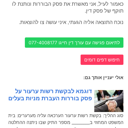
כאמור לעיל, אני מאשרת את פסק הבוררות ונותנת לו
תוקף של פסק דין.
נוכח התוצאה אליה הגעתי, איני עושה צו להוצאות.
לתיאום פגישה עם עורך דין חייגו 077-4008177
חיפוש דפים דומים
אולי יעניין אותך גם:
דוגמא לבקשת רשות ערעור על
פסק בוררות העברת מניות בעלים
סוג ההליך: בקשת רשות ערעור הערכאה עליה מערערים: בית
המשפט המחוזי ב_________ מספר התיק שבו ניתנה ההחלטה