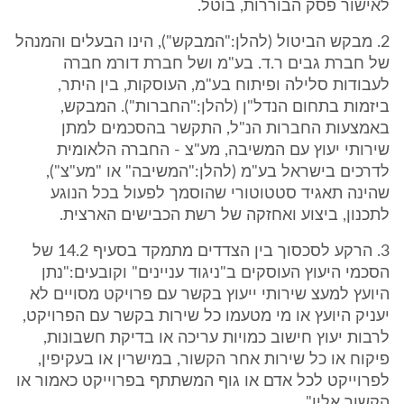
לאישור פסק הבוררות, בוטל.
2. מבקש הביטול (להלן:"המבקש"), הינו הבעלים והמנהל
של חברת גבים ר.ד. בע"מ ושל חברת דורמ חברה
לעבודות סלילה ופיתוח בע"מ, העוסקות, בין היתר,
ביזמות בתחום הנדל"ן (להלן:"החברות"). המבקש,
באמצעות החברות הנ"ל, התקשר בהסכמים למתן
שירותי יעוץ עם המשיבה, מע"צ - החברה הלאומית
לדרכים בישראל בע"מ (להלן:"המשיבה" או "מע"צ"),
שהינה תאגיד סטטוטורי שהוסמך לפעול בכל הנוגע
לתכנון, ביצוע ואחזקה של רשת הכבישים הארצית.
3. הרקע לסכסוך בין הצדדים מתמקד בסעיף 14.2 של
הסכמי היעוץ העוסקים ב"ניגוד עניינים" וקובעים:"נתן
היועץ למעצ שירותי ייעוץ בקשר עם פרויקט מסויים לא
יעניק היועץ או מי מטעמו כל שירות בקשר עם הפרויקט,
לרבות יעוץ חישוב כמויות עריכה או בדיקת חשבונות,
פיקוח או כל שירות אחר הקשור, במישרין או בעקיפין,
לפרוייקט לכל אדם או גוף המשתתף בפרוייקט כאמור או
הקשור אליו".