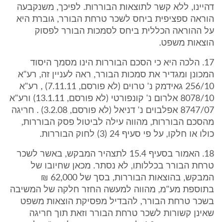
דהיינו, ללא קשר לתוצאות הבוררות. לפיכך, משנקבעה
הוראה ספציפית ביחס לשכר טרחת הבורר, גוברת היא
על ההוראה הכללית ביחס לסמכות הבורר לפסוק
הוצאות משפט.
17. הלכה היא כי הסכם הבוררות הינו מסמך היסוד
המכונן ומגדיר את סמכות הבורר, ראה לעניין זה, רע"א
256/10 גאידמק נ' טרוים (לא פורסם, 7.11.11) , רע"א
8078/10 אלרום נ' קונפורטי (לא פורסם, 13.1.11) ורע"א
8747/07 אפלבוים נ' דניאל (לא פורסם, 3.2.08) . חריגה
מהסכם הבוררות, מהווה עילה לביטול פסק הבוררות,
כולו או חלקו, על פי סעיף 24 (3) לחוק הבוררות.
18. האמור בסעיף 15.4 לתצהיר המבקש, באשר לשכר
טרחת הבורר בכללותו, לא נסתר. מכאן שחיובו של
המבקש, בהוצאות הבוררות, בסך של 62,000 ₪
בתוספת מע"מ, מהווה למעשה החזר חלקה של המשיבה
בשכר טרחת הבורר, להבדיל מפסיקת הוצאות משפט
שאינן קשורות לשכר טרחת הבורר וזאת תוך חריגה