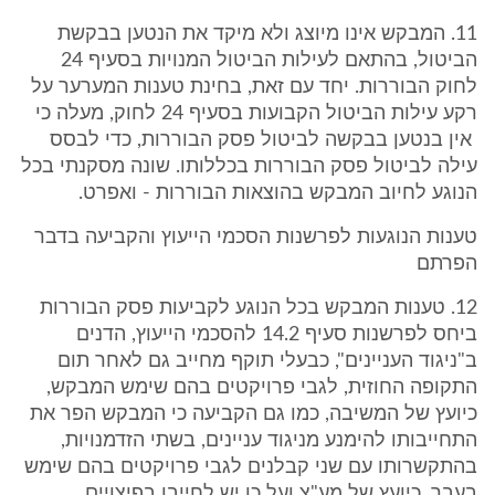
11. המבקש אינו מיוצג ולא מיקד את הנטען בבקשת
הביטול, בהתאם לעילות הביטול המנויות בסעיף 24
לחוק הבוררות. יחד עם זאת, בחינת טענות המערער על
רקע עילות הביטול הקבועות בסעיף 24 לחוק, מעלה כי
אין בנטען בבקשה לביטול פסק הבוררות, כדי לבסס
עילה לביטול פסק הבוררות בכללותו. שונה מסקנתי בכל
הנוגע לחיוב המבקש בהוצאות הבוררות - ואפרט.
טענות הנוגעות לפרשנות הסכמי הייעוץ והקביעה בדבר
הפרתם
12. טענות המבקש בכל הנוגע לקביעות פסק הבוררות
ביחס לפרשנות סעיף 14.2 להסכמי הייעוץ, הדנים
ב"ניגוד העניינים", כבעלי תוקף מחייב גם לאחר תום
התקופה החוזית, לגבי פרויקטים בהם שימש המבקש,
כיועץ של המשיבה, כמו גם הקביעה כי המבקש הפר את
התחייבותו להימנע מניגוד עניינים, בשתי הזדמנויות,
בהתקשרותו עם שני קבלנים לגבי פרויקטים בהם שימש
בעבר, כיועץ של מע"צ ועל כן יש לחייבו בפיצויים