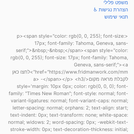
משפט פלילי
הצהרת נגישות ♿
תנאי שימוש
<p><span style="color: rgb(0, 0, 255); font-size:
17px; font-family: Tahoma, Geneva, sans-
serif;">&nbsp;-&nbsp;</span><span style="color:
rgb(0, 0, 255); font-size: 17px; font-family: Tahoma,
Geneva, sans-serif;"><a
href="https://www.fridmanwork.com/mm">לחצו כאן
לקבלת מראה מקום</a> -</span></p> <h3
style='margin: 10px 0px; color: rgb(0, 0, 0); font-
family: "Times New Roman"; font-style: normal; font-
variant-ligatures: normal; font-variant-caps: normal;
letter-spacing: normal; orphans: 2; text-align: start;
text-indent: 0px; text-transform: none; white-space:
normal; widows: 2; word-spacing: 0px; -webkit-text-
stroke-width: 0px; text-decoration-thickness: initial;