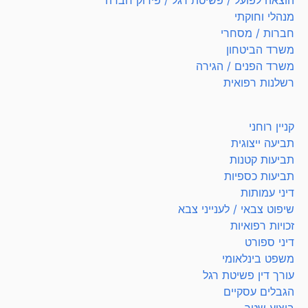
מנהלי וחוקתי
חברות / מסחרי
משרד הביטחון
משרד הפנים / הגירה
רשלנות רפואית
קניין רוחני
תביעה ייצוגית
תביעות קטנות
תביעות כספיות
דיני עמותות
שיפוט צבאי / לענייני צבא
זכויות רפואיות
דיני ספורט
משפט בינלאומי
עורך דין פשיטת רגל
הגבלים עסקיים
ביצוע שטר