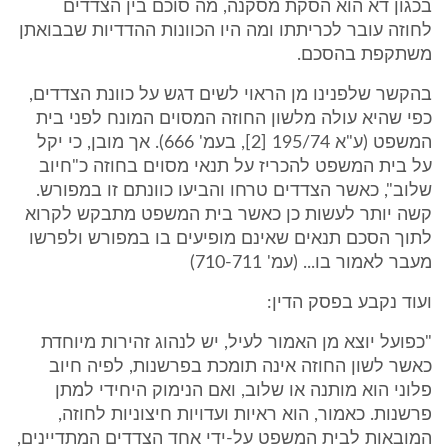
בכגון דא הוא הסקת מסקנה, מה סוכם בין הצדדים
לחוזה עובר לכריתתו ומה היו הכוונות ההדדיות שבבואתן
משתקפת בהסכם.
בהקשר שלפנינו מן הראוי לשים דגש על כוונת הצדדים,
כפי שהיא עולה מלשון החוזה המסוים המונח לפני בית
המשפט (ע"א 195/74 [2], בעמ' 666). אך מובן, כי יקל
על בית המשפט להכריז על תנאי מסוים בחוזה כ"חיוב
שלוב", כאשר הצדדים טרחו והביעו כוונתם זו במפורש.
קשה יותר לעשות כן כאשר בית המשפט מתבקש לקרוא
לתוך הסכם תנאים שאינם מופיעים בו במפורש ולפרשו
מעבר לאמור בו... (עמ' 710-711)
ועוד נקבע בפסק הדין:
"כפועל יוצא מן האמור לעיל, יש לנהוג זהירות מיוחדת
כאשר לשון החוזה אינה תומכת בפרשנות, לפיה חיוב
פלוני הוא מותנה או שלוב, ואם הנימוק היחידי למתן
פרשנות. כאמור, הוא ראיות ועדויות חיצוניות לחוזה,
המובאות לבית המשפט על-ידי אחד הצדדים המתדיינים,