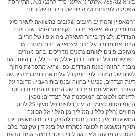
בע"א 765/82 אלתר נ' אלעני פ"ד לח(2) 701, התייחסה
הפסיקה למהותם ולזיהויים של חיובים שלובים:
"המאפיין והמחייב חיובים שלובים בהשוואה לשאר סוגי
החיובים, הוא, איפוא, חובת הקיום הבו-זמני של חיובי
הצדדים...לצורך בירור השאלה, מה אופיו של החיוב,
היינו, אם מדובר על חיוב עצמאי או חיוב מותנה או
משולב, פונים לאותם נתונים מדריכים, בהם נעזרים
בפרשנותו של החוזה, בדרך-כלל, וזה כולל, בין היתר, את
מבנה החוזה וכוונת הצדדים, כפי שהיא מתפרשת מתוך
לשונו של החוזה. לפי המקובל עלינו אנו דנים בזיהויה של
דעת הצדדים, כביטוי בחוזה ובנסיבות העניין. מדובר על
הערכת משמעותם ובירורם של הנתונים החוזיים כביטוי
לדעתם ולכוונתם המוסכמת של הצדדים; מכאן
ההתייחסות לאומד הדעת, כלשונו של סעיף 25 לחוק
החוזים (חלק כללי), המוליך מן הגלוי אל הכוונה
המשוערת. אין, כמובן, מקום להסיק, כי בית המשפט ייתן
תוקף ומשמעות לכוונה נסתרת של בעל דין שקיננה בלבו
והוסתרה מרעהו ולא באה לידי ביטוי בחוזה; אומד הדעת