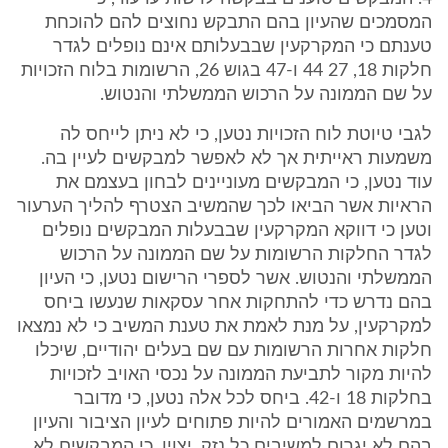
המסמכים שהעיון בהם התבקש נחוצים להם להוכחת
טענתם כי המקרקעין שבבעלותם אינם נופלים לגדר
חלקות 18, 27 44 ו-47 בגוש 26, הרשומות בלוח הזכויות
על שם הממונה על הרכוש הממשלתי והנטוש.
לגבי טיוטת לוח הזכויות נטען, כי לא ניתן לייחס לה
משמעות ראייתית אך לא לאפשר למבקשים לעיין בה.
עוד נטען, כי המבקשים מעוניינים לבחון בעצמם את
הראיות אשר הביאו לכך שהמשיב הצטרף להליך הערעור
וטען כי דווקא המקרקעין שבבעלות המבקשים נופלים
לגדר החלקות הרשומות על שם הממונה על הרכוש
הממשלתי והנטוש. אשר לספרי הרישום נטען, כי העיון
בהם נדרש כדי להתחקות אחר עסקאות שנעשו ביחס
למקרקעין, על מנת לאמת את טענת המשיב כי לא נמצאו
חלקות אחרות הרשומות עם שם בעלים יהודיים, שיכלו
להיות מקור לתביעת הממונה על נכסי האויב לזכויות
בחלקות 18 ו-42. ביחס לכל אלה נטען, כי מדובר
במרשמים האמורים להיות פתוחים לעיון הציבור והעיון
בהם לא יגרום למשיבים כל נזק. יצוין, כי המבקשים לא