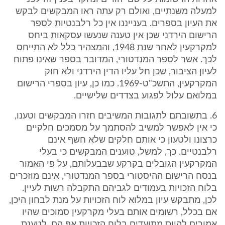
למעלה משנתיים, ואולם רק עתה ראו המבקשים לבקש
את העיון בספרים. בענייננו אין כל רלבנטיות לספר
הרישום הירדני שכן אין טענה שנעשו עסקאות ביחס
למקרקעין לאחר שנת 1948, והמצהיר כלל לא התייחס
לכך. אשר לספר המנדטורי, המדובר בספר שאינו פתוח
לעיון הציבור, שכן חל עליו הדין הירדני ולא חוק
המקרקעין, התשכ"ט-1969. כמו כן, עיון בספרי הרישום
במלואם עלול לפגוע בצדדים שלישיים.
6. בתשובתם לתגובות המשיבים חזרו המבקשים וטענו,
כי אין לאפשר למשיב להסתמך על מסמכים חלקיים
כרצונו ולטעון כי אותם חלקים שלא חשף אינם
רלבנטיים. כך, למשל, טוענים המבקשים כי בעלי
המקרקעין הגובלים בקרקע שבבעלותם, על פי האמור
בנסח הרישום ההיסטורי בספר המנדטורי, אינם מוזכרים
בלוח הזכויות בעמודים לגביהם התקבלה רשות לעיין.
לכן, מתבקש עיון במלוא לוח הזכויות על מנת לבחון היכן,
אם בכלל, רשומים אותם בעלי מקרקעין סמוכים שהיו
אמורים להיות מתועדים בלוח הזכויות אף הם. לטענת