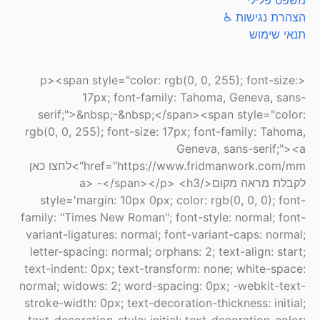
משפט פלילי
הצהרת נגישות ♿
תנאי שימוש
<p><span style="color: rgb(0, 0, 255); font-size:
17px; font-family: Tahoma, Geneva, sans-
serif;">&nbsp;-&nbsp;</span><span style="color:
rgb(0, 0, 255); font-size: 17px; font-family: Tahoma,
Geneva, sans-serif;"><a
href="https://www.fridmanwork.com/mm">לחצו כאן
לקבלת מראה מקום</a> -</span></p> <h3
style='margin: 10px 0px; color: rgb(0, 0, 0); font-
family: "Times New Roman"; font-style: normal; font-
variant-ligatures: normal; font-variant-caps: normal;
letter-spacing: normal; orphans: 2; text-align: start;
text-indent: 0px; text-transform: none; white-space:
normal; widows: 2; word-spacing: 0px; -webkit-text-
stroke-width: 0px; text-decoration-thickness: initial;