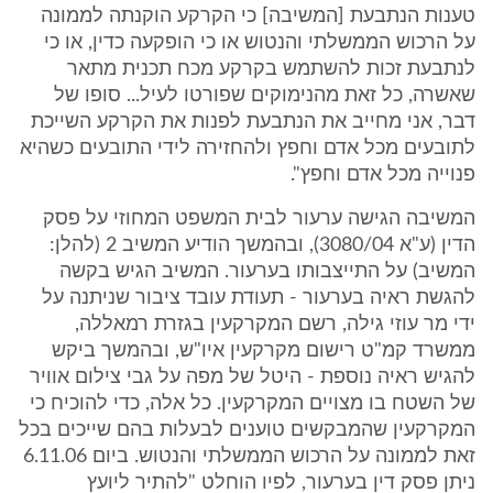
טענות הנתבעת [המשיבה] כי הקרקע הוקנתה לממונה
על הרכוש הממשלתי והנטוש או כי הופקעה כדין, או כי
לנתבעת זכות להשתמש בקרקע מכח תכנית מתאר
שאשרה, כל זאת מהנימוקים שפורטו לעיל... סופו של
דבר, אני מחייב את הנתבעת לפנות את הקרקע השייכת
לתובעים מכל אדם וחפץ ולהחזירה לידי התובעים כשהיא
פנוייה מכל אדם וחפץ".
המשיבה הגישה ערעור לבית המשפט המחוזי על פסק
הדין (ע"א 3080/04), ובהמשך הודיע המשיב 2 (להלן:
המשיב) על התייצבותו בערעור. המשיב הגיש בקשה
להגשת ראיה בערעור - תעודת עובד ציבור שניתנה על
ידי מר עוזי גילה, רשם המקרקעין בגזרת רמאללה,
ממשרד קמ"ט רישום מקרקעין איו"ש, ובהמשך ביקש
להגיש ראיה נוספת - היטל של מפה על גבי צילום אוויר
של השטח בו מצויים המקרקעין. כל אלה, כדי להוכיח כי
המקרקעין שהמבקשים טוענים לבעלות בהם שייכים בכל
זאת לממונה על הרכוש הממשלתי והנטוש. ביום 6.11.06
ניתן פסק דין בערעור, לפיו הוחלט "להתיר ליועץ