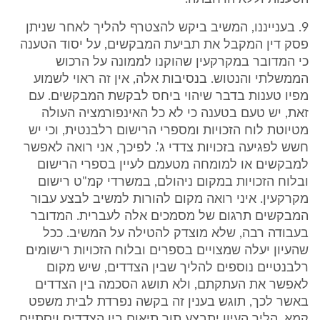
9. בענייננו, המשיב ביקש להצטרף להליך לאחר שניתן
פסק דין המקבל את תביעת המבקשים, על יסוד הטענה
כי המדובר במקרקעין שהוקנו לממונה על הרכוש
הממשלתי והנטוש. בנסיבות אלה, אין זה ראוי לשמוע
מפיו טענות בדבר שיהוי ביחס לבקשת המבקשים. עם
זאת, יש טעם בטענה כי לא כל האינפורמציה העולה
מטיוטת לוח הזכויות ומספרי הרישום רלבנטית, וכי יש
חשש לפגיעה בזכויות צדדי ג'. לפיכך, אני רואה לאפשר
למבקשים או למומחה מטעמם לעיין בספרי הרישום
ובלוח הזכויות במקום ניהולם, במשרדי קמ"ט רישום
מקרקעין. איני רואה מקום להורות למשיב לבצע עבור
המבקשים תרגום של מסמכים אלה לעברית. המדובר
בעבודה רבה, שלא מוצדק להטילה על המשיב. ככל
שהעיון יעלה שמצויים בספרים ובלוח הזכויות רישומים
רלבנטיים נוספים להליך שבין הצדדים, שיש מקום
לאפשר את העתקתם, ולא תושג הסכמה בין הצדדים
באשר לכך, תוגש בענין זה בקשה נפרדת לבית משפט
קמא. הליך העיון יתבצע תוך תיאום בין הצדדים ויסתיים