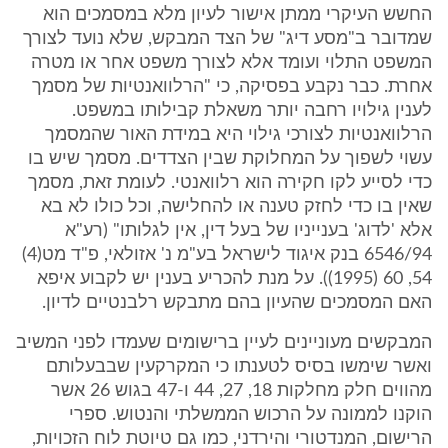
החשש העיקרי ממתן אישור לעיון מלא במסמכים הוא
שמדובר ב"מסע דיג" של הצד המבקש, שלא נועד לצורך
המשפט התלוי ועומד אלא לצורך משפט אחר או מטרה
אחרת. כבר נקבע בפסיקה, כי "הרלוואנטיות של מסמך
לענין גילויו רחבה יותר משאלת קבילותו במשפט.
הרלוואנטיות לצורכי גילוי היא במידת האור שהמסמך
עשוי לשפוך על המחלוקת שבין הצדדים. מסמך שיש בו
כדי לסייע לקו חקירה הוא רלוואנטי. לעומת זאת, מסמך
שאין בו כדי לחזק טענה או להחלישה, וכל כולו לא בא
אלא 'לדוג' בענייניו של בעל דין, אין לגלותו" (רע"א
6546/94 בנק איגוד לישראל בע"מ נ' אזולאי, פ"ד מט(4)
54, 60 (1995)). על מנת להכריע בענין יש לקבוע איפא
האם המסמכים שהעיון בהם מתבקש רלבנטיים לדיון.
המבקשים מעוניינים לעיין ברישומים שעמדו לפני המשיב
ואשר שימשו בסיס לטענתו כי המקרקעין שבבעלותם
מהווים חלק מחלקות 18, 27, 44 ו-47 בגוש 26 אשר
הוקנו לממונה על הרכוש הממשלתי והנטוש. ספרי
הרישום, המנדטורי והירדני, כמו גם טיוטת לוח הזכויות,