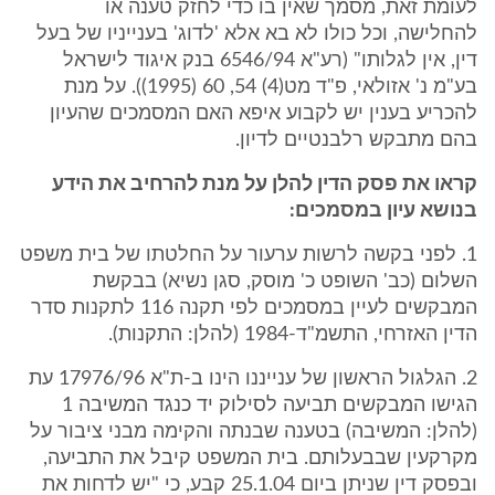
לעומת זאת, מסמך שאין בו כדי לחזק טענה או
להחלישה, וכל כולו לא בא אלא 'לדוג' בענייניו של בעל
דין, אין לגלותו" (רע"א 6546/94 בנק איגוד לישראל
בע"מ נ' אזולאי, פ"ד מט(4) 54, 60 (1995)). על מנת
להכריע בענין יש לקבוע איפא האם המסמכים שהעיון
בהם מתבקש רלבנטיים לדיון.
קראו את פסק הדין להלן על מנת להרחיב את הידע
בנושא עיון במסמכים:
1. לפני בקשה לרשות ערעור על החלטתו של בית משפט
השלום (כב' השופט כ' מוסק, סגן נשיא) בבקשת
המבקשים לעיין במסמכים לפי תקנה 116 לתקנות סדר
הדין האזרחי, התשמ"ד-1984 (להלן: התקנות).
2. הגלגול הראשון של ענייננו הינו ב-ת"א 17976/96 עת
הגישו המבקשים תביעה לסילוק יד כנגד המשיבה 1
(להלן: המשיבה) בטענה שבנתה והקימה מבני ציבור על
מקרקעין שבבעלותם. בית המשפט קיבל את התביעה,
ובפסק דין שניתן ביום 25.1.04 קבע, כי "יש לדחות את