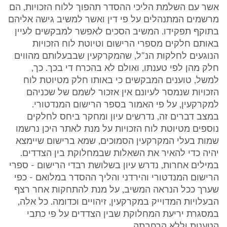
אשר עם השלמת הליכי ההסדר תהפוך ללוח הזכויות, הם
מרשמים המתנהלים על פי דין ואשר למשיב גישה אליהם
בתוקף תפקידו. המשיב הסכים לאפשר למבקשים לעיין
באותם חלקים מספרי הרישום וטיוטת לוח הזכויות
הנוגעים לחלקות הנ"ל, שהמקרקעין שבבעלותם מהווים
חלק מהן לפי טענתו, ואולם לא בהכרח די בכך. כך,
למשל, טוענים המבקשים כי באותו חלק מטיוטת לוח
הזכויות שנמסר לעיונם אין אזכור לשמם של שכניהם
למקרקעין, על פי האמור בספר הרישום המנדטורי.
במצב דברים זה, נדרשים עיון ומחקר ביחס לחלקים
נוספים מטיוטת לוח הזכויות על מנת לאתר היכן נרשמו
שמות בעלי המקרקעין הסמוכים, שמא ברישום שיימצא
יהיה כדי להאיר את השאלות שבמחלוקת בין הצדדים.
במילים אחרות, נדרש עיון בשלושת רבדי הרישום - ספרי
הרישום המנדטורי והירדני והליך ההסדר במלואם - כפי
שערך ככל הנראה המשיב, על מנת להתחקות אחר רצף
הבעלויות המדוייק במקרקעין, זיהויים וכדומה. כל אלה,
במסגרת יריעת המחלוקת שבין הצדדים על פי כתבי
הטענות וללא הרחבתה.