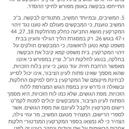
התייחסו בבקשה באופן מפורש לתיקי ההסדר.
5. המשיבים, ובמיוחד המשיב, מתנגדים לבקשה. ב"כ
המשיב טוענת, כי המבקשים מעולם לא טענו נגד זיהוי
המקרקעין מושא התביעה כחלק מהחלקות 18, 27, 44
ו-47 בגוש 26. רק במסגרת הליך הגילוי והעיון בבית
משפט קמא נטען לראשונה, כי המבקשים חולקים על
זיהוי המקרקעין. בית משפט קמא קיבל את הבקשה
בחלקה, בנוגע לחלקות הנ"ל, וציין במפורש כי איננו
מאפשר הרחבת חזית. עוד נטען, כי עיון בלוח הזכויות,
שהוא מסמך שאינו פתוח לעיון הציבור, אינו יכול לסייע
לבחינת מיקומם של המקרקעין ביחס למיקום החלקות,
ובשאלה זו נדרש עיון במפת הגוש המצורפת ללוח
הזכויות. מפת הגושים, שלא כמו לוח הזכויות, היא מסמך
הפתוח לעיון הציבור, והמבקשים יכולים לפנות לקמ"ט
רישום מקרקעין ולקבל לעיונם את מפת הגושים. אשר
לספרי הרישום, המצהיר מטעם המשיב, מר עוזי גילה,
הצהיר כי לא נמצאו בספר המקרקעין המנדטורי חלקות
אחרות הרשומות על שם יהודים ונחקר בענין זה לפני