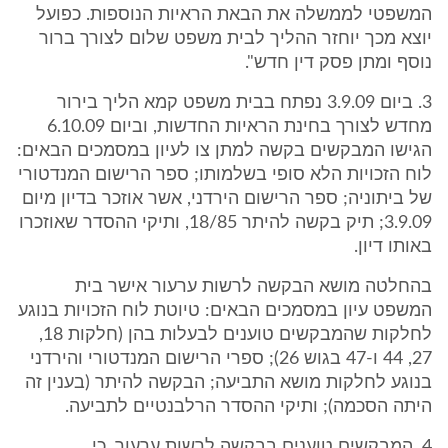
המשפטי לממשלה את הבאת הראיות הנוספות. כפועל
יוצא מכך יוחזר ההליך לבית משפט שלום לצורך ברור
נוסף ומתן פסק דין חדש".
3. ביום 3.9.09 נפתח בבית משפט קמא הליך בירור
מחדש לצורך בחינת הראיות החדשות, וביום 6.10.09
הגישו המבקשים בקשה למתן צו לעיון במסמכים הבאים:
לוח הזכויות הלא סופי בשלמותו; ספר הרישום המנדטורי
של ביתוניה; ספר הרישום הירדני, אשר אוזכר בדיון מיום
3.9.09; תיק בקשה להיתר 18/85, ותיקי ההסדר שאוזכרו
באותו דיון.
בהחלטה מושא הבקשה לרשות ערעור אישר בית
המשפט עיון במסמכים הבאים: טיוטת לוח הזכויות בנוגע
לחלקות שהמבקשים טוענים לבעלות בהן (חלקות 18,
27, 44 ו-47 בגוש 26); ספרי הרישום המנדטורי והירדני
בנוגע לחלקות מושא התביעה; הבקשה להיתר (בענין זה
היתה הסכמה); ותיקי ההסדר הרלבנטיים לתביעה.
4. המבקשים טוענים בבקשה לרשות ערעור, כי