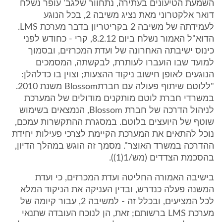
השמעת הטיעונים בעתירה, נתחוור שלגב' עופר נשלח
דואר אלקטרוני מאת נציג משיבה 2, בכל הנוגע
לעמידתה של משיבה 2 בקריטריון בדבר מערכת LMS.
הדוא"ל האמור נשלח ביום 8.2.12, קרי - כחודש לפני
כינוס ישיבתה האחרונה של ועדת המכרזים, ובסמוך
למועד שבו הועברו לעותרת, לבקשתה, המסמכים
הנוגעים לאופן חישוב ניקוד ההצעות; וצוין בו כדלהלן:
"ללוטם שיתוף פעולה עם חברתBlossom משנת 2010.
במשרדי חברת לוטם מותקנים מודולים של המערכת
לניהול הדרכה של חברת Blossom, הנמצאים בשימוש
שוטף של היועצים בלוטם. במסגרת ההתקשרות עמכם,
נוכל להתאים את המערכת הקיימת לצרכי פעילות יחידת
ההדרכה במשרד האוצר". מסמך זה הוגש במהלך הדיון,
בהסכמת הצדדים (מש/1(1)).
בישיבה האמורה החליטה ועדת המכרזים, כי ועדת
המשנה פעלה כנדרש, ובדין העניקה את הניקוד המלא
לכל המציעים, ובכלל זה - למשיבה 2, עבור קיומה של
מערכת LMS ברשותם; זאת, הן לנוכח העובדה שתנאי