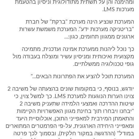
ומהימנה והן על תשתית מתודולוגית וניסיון בהטעמת
מערכות LMS.
המערכת שנציע הינה מערכת "ברקת" של חברת
"בריטניקה מערכות ידע". המערכת משמשת עשרות
ארגונים ממגוון תחומים, כגון:...
כך נוכל ליהנות ממערכת אמינה ועדכנית, מתמיכה
מקצועית ואיכותית ומניסיון עשיר ומוצלח בעבודה מול
גופי טכנולוגיה ממשלתיים.
המערכת תוכל להציע את הפתרונות הבאים..."
יודגש, בנוסף, כי במקומות שונים בהצעתה של משיבה 2
צוינו הערות הנוגעות למערכת LMS. כך למשל צוין, כי
שיטות ההדרכה ואמצעי הלמידה שתעניק משיבה 2
"יבחנו ויבחרו תוך בחינת מגוון האפשרויות הקיימות
והתאמתן המירבית למאפייני התוכן, אוכלוסיית היעד
ומאפייני היחידה הארגונית, על-פי הפרמטרים המתוארים
במודל" (ההדגשה במקור חלקית), ובסמוך לכך פרטה