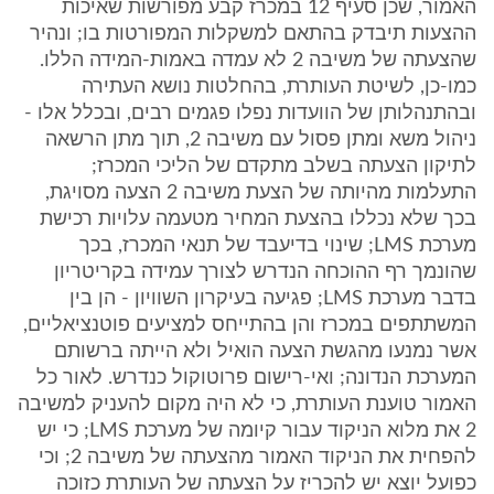
האמור, שכן סעיף 12 במכרז קבע מפורשות שאיכות
ההצעות תיבדק בהתאם למשקלות המפורטות בו; ונהיר
שהצעתה של משיבה 2 לא עמדה באמות-המידה הללו.
כמו-כן, לשיטת העותרת, בהחלטות נושא העתירה
ובהתנהלותן של הוועדות נפלו פגמים רבים, ובכלל אלו -
ניהול משא ומתן פסול עם משיבה 2, תוך מתן הרשאה
לתיקון הצעתה בשלב מתקדם של הליכי המכרז;
התעלמות מהיותה של הצעת משיבה 2 הצעה מסויגת,
בכך שלא נכללו בהצעת המחיר מטעמה עלויות רכישת
מערכת LMS; שינוי בדיעבד של תנאי המכרז, בכך
שהונמך רף ההוכחה הנדרש לצורך עמידה בקריטריון
בדבר מערכת LMS; פגיעה בעיקרון השוויון - הן בין
המשתתפים במכרז והן בהתייחס למציעים פוטנציאליים,
אשר נמנעו מהגשת הצעה הואיל ולא הייתה ברשותם
המערכת הנדונה; ואי-רישום פרוטוקול כנדרש. לאור כל
האמור טוענת העותרת, כי לא היה מקום להעניק למשיבה
2 את מלוא הניקוד עבור קיומה של מערכת LMS; כי יש
להפחית את הניקוד האמור מהצעתה של משיבה 2; וכי
כפועל יוצא יש להכריז על הצעתה של העותרת כזוכה