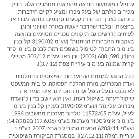
ערפול במשמעות הוראה מהוראות מסמכים אלה. הדין
מכיר ביכולתם של בעל מכרז ומציע לקיים הידברות
ביניהם לצורך הבהרות קטעים סתומים בתנאי מכרז או
בהצעות, ובלבד שהדבר ייעשה באורח שוויוני והוגן.
לעיתים נדרשים גם תיקונים טכניים מסוימים בהצעה
בעקבות ההבהרות הניתנות" (עע"מ 3190/02 קל בנין
בע"מ נ' החברה לטיפול בשפכים רמת לבנים בע"מ, פ"ד
נח(1), 590, 600 (2003); וכן ראו: עע"מ 303/12 מטיילי
קרית שמונה בע"מ נ' עיריית צפת (3.7.12)).
בכל הנוגע למתחם ההתערבות השיפוטית בהחלטות
ועדת המכרזים, מורה ההלכה הפסוקה, כי בית-המשפט
לא נכנס בנעליה של ועדת המכרזים, אינו ממיר את
שיקול דעתה בשיקול דעתו, ואין הוא יושב בדין כ"וועדת
מכרזים עליונה" (עע"מ 3190/02 בעניין קל בנין בע"מ
לעיל; עע"מ 11572/05 טלדור מערכות מחשבים 1986
בע"מ נ' אימג'סטור מערכות בע"מ (19.6.06) בפסקה 14;
ועע"מ 6203/11 הסעות המוביל הארצי 2007 בע"מ נ'
עיריית רמלה (27.12.11)). במסגרת הביקורת השיפוטית