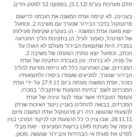
מלם מערכות בע"מ (5.1.12), בפִסקה 12 לפסק-הדין).
בענייננו, לא קיימה ועדת המשנה את חובתה לרישום
פרוטוקול בדבר הבירור שנערך עם משיבה 2, וכפועל
יוצא פגעה ועדת המשנה - הן בעקרון שקיפות פעילותו
של המינהל, כאמור לעיל; הן בתקינות הליך ההכרעה
במכרז, היות שתוצאות הבירור מעולם לא הועלו על
הכתב, וכפועל יוצא נותרה הצעתה של משיבה 2,
על-פניה, לא ברורה; והן בעבודה התקינה של ועדת
המכרזים, שכן האחרונה כלל לא הייתה מודעת להליך
הבירור שנערך, למניעים שעמדו ביסודו ולתוצאותיו.
כזכור, ועדת המשנה מונתה ביום 27.9.11 על-ידי ועדת
המכרזים לשם "בחינת ההצעות שיתקבלו" במכרז;
והמסד העובדתי אשר עמד לנגד עיניה של ועדת
המכרזים, בבואה להחליט בעניין ניקוד האיכות שניתן
להצעות שהוגשו, היה רק פרוטוקול ועדת המשנה מיום
28.11.11, שבו צוין כי כל ההצעות זכו לניקוד המֵרבי בגין
קיומה של מערכת LMS ברשות המציעים - זאת מבלי
לפרט את סוגית אי-הבהירות והבירור שנעשה. מכאן,