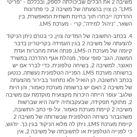
משיבה 2 את הכלים שביכולתה לספק, ובכללם - "פריטי
LMS". כן צוין בהצעתה של משיבה 2, כי פתרונות
ההדרכה ייבחרו תוך בחינת תשתית המאפשרת, בין
השאר, "ניהול למידה", קרי - מערכת LMS.
4. בכתב-התשובה של המדינה צוין, כי בטרם ניתן הניקוד
להצעתה של משיבה 2 בגין העמידה בקריטריון בדבר
קיומה של מערכת ה-LMS, פנתה אחת מחברות ועדת
המשנה, הגב' סופי עופר, מנהלת אגף ההדרכה במשרד
האוצר, למשיבה 2, בשיחה טלפונית, כדי לברר אם יש
ברשותה מערכת LMS. הפנייה הטלפונית נעשתה, כנטען
בכתב התשובה, הן הואיל ולא נתחוור בבירור מהצעתה
של משיבה 2 האם יש ברשותה מערכת כאמור; והן היות
שלגב' עופר הייתה היכרות מקצועית מוקדמת עם משיבה
2, מתוקף תפקידה, שבעקבותיה ידעה היא שברשות
משיבה 2 קיימת מערכת כאמור. על-פי כתב-התשובה,
משהובהר בשיחה הטלפונית שבשרותה של משיבה 2
קיימת מערכת LMS, ניתן לה מלוא הניקוד בגין כך. יודגש,
כי לפנייה הטלפונית או לתשובתה של משיבה 2, אין