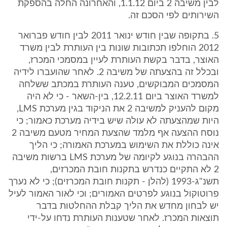
לבין משיבה 2 ביום 1.1.12, והאחרונה החלה בהספקת
השירותים לפי הסכם זה.
5. בתקופה שבין חודש ינואר 2011 לבין חודש פברואר
2012 הוחלפו תכתובות שונות בין העותרת לבין משרד
האוצר, בדבר בקשת העותרת לעיין במסמכי המכרז,
ובכלל זה בהצעתה של משיבה 2. לאחר שהועברו לידיה
המסמכים המבוקשים, טענה העותרת במכתב ששלחה
למשרד האוצר ביום 12.2.11, בין-השאר - כי לא היה
מקום להעניק למשיבה 2 את הניקוד בגין מערכת LMS,
היות שמהצעתה לא עולה שיש בידיה מערכת כאמור; כי
נוסח ההצעה אף מלמד שהצעת המחיר מטעם משיבה 2
אינה כוללת את השימוש במערכת האמורה; כי הליך
ההבהרה בנוגע לקיומה של מערכת LMS ברשות משיבה
2 לא התקיים כנדרש בתקנות חובת המכרזים,
תשנ"ג-1993 (להלן - תקנות חובת המכרזים); כי לא נערך
פרוטוקול בנוגע לפרטים האמורים; וכי לאור האמור לעיל
יש לבחון מחדש את הליך קבלת ההחלטות בדבר
תוצאות המכרז. לאחר שטענות העותרת נדחו על-ידי