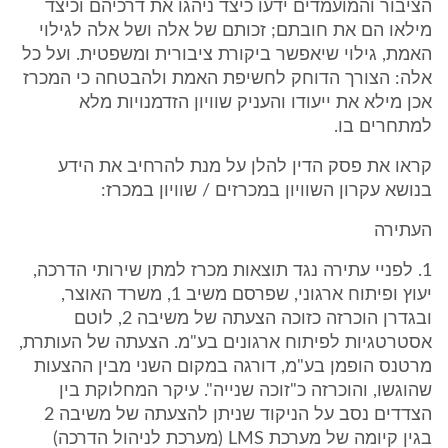
הציבור והמועמדים ידעו כיצד ניהגו את דרכיהם וכיצד
מילאו הם את חובתם; זכותם של אלה ושל אלה לגילוי
האמת, גילוי שיאפשר ביקורת ציבורית ומשפטית. ועל כל
אלה: הצורך הדוחק לחשיפת האמת ולהבטחה כי המכרז
אכן מילא את ייעודו והעניק שוויון הזדמנויות מלא
למתחרים בו.
קראו את פסק הדין להלן על מנת להרחיב את הידע
בנושא עקרון השוויון במכרזים / שוויון במכרז:
העתירה
1. לפניי עתירה נגד תוצאות מכרז למתן שירותי הדרכה,
יעוץ ופיתוח ארגוני, שפרסם משיב 1, משרד האוצר,
ובגדרן הוכרזה כזוכה הצעתה של משיבה 2, לוטם
אסטרטגיות לפיתוח ארגונים בע"מ. הצעתה של העותרת,
מרטנס הופמן בע"מ, דורגה במקום השני מבין ההצעות
שהוגשו, והוכרזה כ"זוכה שנייה". עיקר המחלוקת בין
הצדדים נסב על הניקוד שניתן להצעתה של משיבה 2
בגין קיומה של מערכת LMS (מערכת לניהול הדרכה)