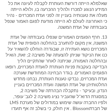
שאלמלא הייתה דורשת העותרת לקבלת לעיונה את כל
המידע הנוגע למכרז ולהליך ההכרעה בו, ולולא הייתה
מעלה את טענותיה בעניין זה לפני ועדת המכרזים - נהיר
כי האחרונה לעולם לא הייתה מודעת לפגם האמור שנפל
בעבודתה של ועדת המשנה.
13. חרף הפגמים האמורים שנפלו בעבודתה של ועדת
המשנה, אין מקום להתערב בהחלטה הסופית של ועדת
המכרזים נושא העתירה זו, שבגדרה הוחלט להשאיר על
כנו את הניקוד שניתן להצעתה של משיבה 2; זאת, הואיל
ובהחלטה האמורה, שניתנה לאחר שהתקיים הליך
הבדיקה בעקבות פניות העותרת לוועדת המכרזים, רופאו
הפגמים האמורים. בגדר הבחינה המחודשת שערכה
ועדת המכרזים, נבדקו טענות העותרת, נבחנו מחדש
החלטותיהן של ועדת המשנה וועדת המכרזים בעניין
הנדון, ובעיקר - נתקבלה הבהרתה של משיבה 2,
במסגרת הדוא"ל שהעביר נציג משיבה 2 לגב' עופר,
ולפיו החברה עושה שימוש במודולים של מערכת LMS
של חברתBlossom . אין חולק, כי בשלב זה אף תועדו