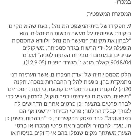
במכרז.
המסגרת המשפטית
9. תפקידו של בית-המשפט המינהלי, בעת שהוא מקיים
ביקורת שיפוטית על מעשה הרשות המינהלית, הוא
"לבחון את תקינות המעשה המינהלי ולוודא שהסמכות
הופעלה על-ידי הרשות בגדר סמכותה, משיקולים
ענייניים ובמתחם הסבירות הפתוח לפניה" (עע"מ
9018/04 סאלם מונא נ' משרד הפנים (12.9.05)).
חלק מסמכויותיה של ועדת המכרזים, אשר העתירה דנן
מתמקדת בהן, נוגעות להליך ההבהרות במכרז. תקנה
20(ה) לתקנות חובת המכרזים קובעת, כי ועדת המכרזים
"רשאית, מטעמים שיירשמו בפרוטוקול, להזמין מציע כדי
לברר פרטים בהצעה וכן פרטים אחרים הדרושים לה
לצורך קבלת החלטה; פרטי הבירור יירשמו אף הם
בפרוטוקול". כבר נפסק בהקשר זה, כי "הבהרות, כשמן כן
הן, נועדו להבהיר ולהסביר את פרטי המכרז או פרטי
הצעת משתתף מקום שנפלו בהם אי-דיוקים בניסוח או