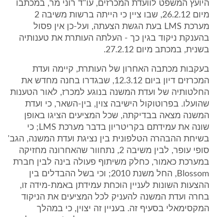
היועץ המשפט לוועדת המכרזים, עו"ד רוני מר, במכתבו
מיום 26.2.12, שבו ציין כי הייתה ברשות משיבה 2
מערכת LMS בעת הגשת הצעתה, ועל-כן אין פסול
בהענקת ניקוד בגין כך - העלתה העותרת את טענותיה
בשנית, במכתב מיום 27.2.12.
בעקבות מכתבה האחרון של העותרת, קיימה ועדת
המכרזים דיון ביום 12.3.12, שבגדרו בחנה מחדש את
החלטותיה של ועדת המשנה בנוגע למכרז, לאור הטענות
שהועלו. בפרוטוקול הישיבה צוין, בין-השאר, כי ועדת
המשנה מצאה בבדיקתה, שכל המציעים הציגו באופן
שונה את עמידתם בקריטריון בדבר מערכת LMS; כי
בשיחת ההבהרה הטלפונית בין נציגת ועדת המשנה, הגב'
סופי עופר, לבין משיבה 2, נתחוור שהאחרונה מחזיקה
במערכת כאמור, כחלק משיתוף פעולה בינה לבין חברת
Blossom, החל משנת 2010; וכי בשל ההבדלים בין
ההצעות השונות לעניין הוכחת עמידתן באמת-מידה זו,
בחרה ועדת המשנה להעניק לכל המציעים את הניקוד
המקסימאלי בסעיף זה. בעניין זה יצוין, כי במהלך