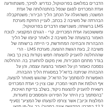
הדברים במלואם בפרוטוקול, כנדרש. לפיכך, משנתוודעה
ועדת המכרזים לפגם שנפל בהתנהלותה של ועדת
המשנה; משהועלה על הכתב הליך הבירור; משנתקבלה
הבהרתה של משיבה 2 בכתב, לעניין החזקת מערכת
LMS ברשותה; משנרשמו הדברים בפרוטוקול;
ומששוכנעה ועדת המכרזים, קרי - הגורם המקצועי, לנוכח
האמור בהצעתה של משיבה 2 ולאחר קיומו של הליך
ההבהרות והבחינה המחודשת, כי הייתה ברשותה של
משיבה 2, בעת הגשת ההצעה, מערכת LMS - הרי
שההחלטה להעניק להצעתה חמש נקודות בגין כך באה
בגדר מתחם הסבירות, ואין מקום להתערב בה. ההחלטה
נסמכה כאמור הן על האמור בהצעה עצמה, והן על
ההבהרה שניתנה בדוא"ל במסגרת הליך ההבהרה.
האפשרות להסתמך על הדוא"ל, שהוגש מאוחר להצעה,
אף הולמת את תנאי המכרז, שבו צוין כי ועדת המכרזים
רשאית להעניק להצעות ניקוד, בשלב בדיקת האיכות,
"בהסתמך בין היתר על הפירוט והמסמכים (תעודות,
המלצות וכיוב') אשר צורפו להצעתו של המציע" (סעיף
12.2 במכרז; ההדגשה אינה במקור). כך, על-פי תנאי