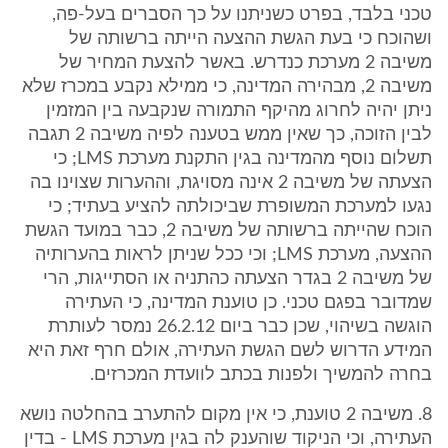
טכני בלבד, בפרט כשניתנו על כך הסברים בעל-פה,
ושהוכח כי בעת הגשת ההצעה הייתה ברשותה של
משיבה 2 מערכת כנדרש. באשר להצעת המחיר של
משיבה 2, מבהירה המדינה, כי ממילא נקבע במכרז שלא
ניתן יהיה לחרוג מהיקף התמורה שנקבעה בין המזמין
לבין הזוכה, כך שאין ממש בטענה לפיה משיבה 2 תגבה
תשלום נוסף מהמדינה בגין התקנת מערכת LMS; כי
הצעתה של משיבה 2 אינה מסויגת, וההערות שצוינו בה
נגעו למערכת המשופרת שביכולתה להציע בעתיד; כי
הוכח שהייתה ברשותה של משיבה 2, כבר במועד הגשת
ההצעה, מערכת LMS; וכי ככל שניתן לראות בהערותיה
של משיבה 2 בגדר הצעתה כהתניה או הסתייגות, הרי
שמדובר בפגם טכני. כן טוענת המדינה, כי העתירה
הוגשה בשיהוי, שכן כבר ביום 26.2.12 נמסר לעותרת
המידע הדרוש לשם הגשת העתירה, אולם חרף זאת היא
בחרה להמשיך ולפנות בכתב לוועדת המכרזים.
8. משיבה 2 טוענת, כי אין מקום להתערב בהחלטה נושא
העתירה, וכי הניקוד שוהענק לה בגין מערכת LMS - בדין