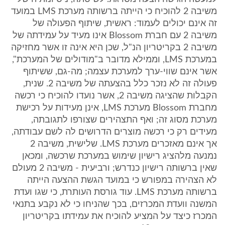
משיבה 2 להוכיח כי הייתה ברשותה מערכת LMS במועד
זה אינם יכולים לעמוד: ראשית, שיתוף הפעולה של
משיבה 2 עם חברת Blossom אינו מעיד על עמידתה של
משיבה 2 בקריטריון הנ"ל, שכן היא אינה זו אשר מחזיקה
במערכת LMS, וממילא מדובר ב"מודולים של המערכת",
אשר אינם שווי-ערך למערכת עצמה; מה-גם, ששיתוף
פעולה זה לא נזכר כלל בהצעתה של משיבה 2. שנית,
הקבלות שהציגה משיבה 2, אשר נועדו להוכיח כי רכשה
מחברת Blossom מערכת LMS, אינן מעידות על רכישת
מערכת מסוג זה; ואף התצהירים שצורפו לתגובתה,
מעידים רק כי רכשה מוצרים הדרושים לה לשם עבודתה,
אך אינם מאזכרים מערכת LMS. שלישית, משיבה 2
נמנעה מלהציג רישיון שימוש במערכת שרכשה, ומכאן
שאין ברשותה רישיון כנדרש; ורביעית - משיבה 2 מעולם
לא הצהירה במפורש כי במועד הגשת ההצעה הייתה
ברשותה מערכת LMS. עוד גורסת העותרת, כי שגו ועדת
המשנה וועדת המכרזים, בכך שהניחו כי לא נקבע בתנאי
המכרז כיצד על המציע להוכיח את עמידתו בקריטריון