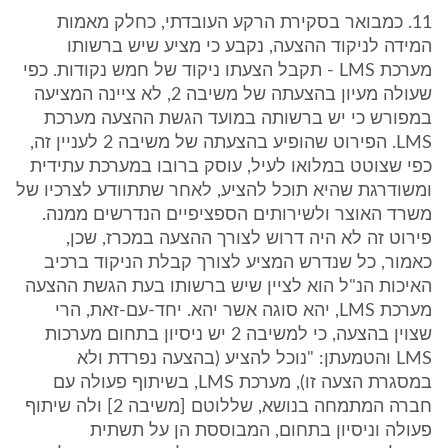
11. כמבואר בסקירת הרקע העובדתי, כחלק מאמות
המידה לניקוד ההצעה, נקבע כי מציע שיש ברשותו
מערכת LMS - תקבל הצעתו ניקוד של חמש נקודות. כפי
שעולה מעיון בהצעתה של משיבה 2, לא ציינה המציעה
במפורש כי יש ברשותה במועד הגשת ההצעה מערכת
LMS. הפירוט שהופיע בהצעתה של משיבה 2 לעניין זה,
כפי שצוטט במלואו לעיל, עוסק ברובו במערכת עתידית
ומשודרגת שהיא תוכל להציע, לאחר שתתוודע לצרכיו של
משרד האוצר ולשירותים הספציפיים הנדרשים ממנה.
פירוט זה לא היה דרוש לצורך ההצעה במכרז, שכן,
כאמור, כל שנדרש המציע לצורך קבלת הניקוד ברכיב
האיכות הנ"ל הוא לציין שיש ברשותו בעת הגשת ההצעה
מערכת LMS, יהא סוגה אשר יהא. יחד-עם-זאת, הרי
שצוין בהצעה, כי למשיבה 2 יש ניסיון בתחום מערכות
LMS והטמעתן: "נוכל להציע (בהצעה נפרדת ולא
במסגרת הצעה זו), מערכת LMS, בשיתוף פעולה עם
חברה המתמחה בנושא, שללוטם [משיבה 2] ולה שיתוף
פעולה וניסיון בתחום, המבוססת הן על תשתית