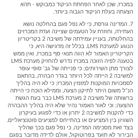
במכרז, שכן לאחר הפחתת הניקוד כמבוקש - תהא
הצעתה בעלת הניקוד הגבוה ביותר.
7. המדינה גורסת, כי לא נפל פגם בהחלטה נושא
העתירה, וחוזרת על הטעמים שציינה ועדת המכרזים
בהחלטתה, בעניין עמידתה של משיבה 2 בקריטריון
הנוגע למערכת LMS. בכלל זה מדגישה היא, כי
הקריטריון האמור לא הִווה תנאי סף במכרז, ואין ממש
בטענה לפיה הזוכה במכרז נדרש להחזיק מערכת LMS
לצורך מתן השירותים; כי פנייתה של גב' סופי עופר
למשיבה 2 הייתה לכל היותר בגדר הבהרה, בהתאם
לסמכויות המוקנות למזמין המכרז; כי לא היה בהליך
הנ"ל משום היתר לתיקון הצעה, וממילא הוכח כי הייתה
ברשותה של משיבה 2 מערכת LMS כבר בעת הגשת
ההצעה; וכי לאור האמור נהיר שלא היה בהליך ההבהרה
כדי להקנות למשיבה 2 יתרון או כדי לפגוע בעיקרון
השוויון בין המציעים או בהתייחס למציעים פוטנציאליים.
בצד זאת מסכימה המדינה, כי נפל פגם בכך שהליך
הבירור לא תועד בפרוטוקול, אולם לדידה מדובר בפגם