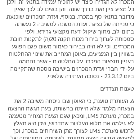
המכרז לא הגדירו כיצד יש להוכיח עמידה בתנאי זה, ולכן
כל מציע ציין זאת בדרך שונה, והן בשים לב לכך שאין
מדובר בתנאי סף במכרז. בנוסף, ועדת המכרזים שוכנעה,
כי פנייתה של נציגת ועדת המשנה למשיבה 2 נעשתה
בתום-לב, מתוך שיקול-דעת מקצועי גרידא, ולפי
סמכותה לערוך בירור מכוח תקנה 20(ה) לתקנות חובת
המכרזים; וכי לא היה בבירור כאמור משום פגם הפוגע
בשוויון בין המציעים, באופן המחייב את שינוי ההחלטות
בעניין תוצאות המכרז. על החלטה זו - אשר נחתמה
על-ידי חברי ועדת המכרזים בישיבה נוספת שהתקיימה
ביום 23.3.12 - נסובה העתירה שלפניי.
טענות הצדדים
6. העותרת טוענת, כי האופן שבו ניסחה משיבה 2 את
הצעתה מלמד שלא הייתה ברשותה, בעת הגשת ההצעה
במכרז, מערכת LMS, ומכאן שגם הצעת המחיר מטעמה
לא גילמה את מלוא העלויות שתדרוש, שכן היא תאלץ
לרכוש מערכת LMS לצורך מתן השירותים במכרז, וכך
למעשה הגישה הצעה מסויגת. לשיטתה, ניסיונותיה של