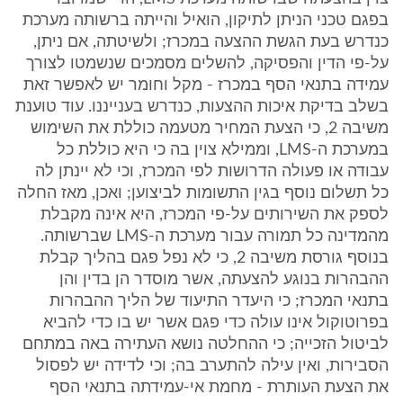
בפגם טכני הניתן לתיקון, הואיל והייתה ברשותה מערכת
כנדרש בעת הגשת ההצעה במכרז; ולשיטתה, אם ניתן,
על-פי הדין והפסיקה, להשלים מסמכים שנשמטו לצורך
עמידה בתנאי הסף במכרז - מקל וחומר יש לאפשר זאת
בשלב בדיקת איכות ההצעות, כנדרש בענייננו. עוד טוענת
משיבה 2, כי הצעת המחיר מטעמה כוללת את השימוש
במערכת ה-LMS, וממילא צוין בה כי היא כוללת כל
עבודה או פעולה הדרושות לפי המכרז, וכי לא יינתן לה
כל תשלום נוסף בגין התשומות לביצוען; ואכן, מאז החלה
לספק את השירותים על-פי המכרז, היא אינה מקבלת
מהמדינה כל תמורה עבור מערכת ה-LMS שברשותה.
בנוסף גורסת משיבה 2, כי לא נפל פגם בהליך קבלת
ההבהרות בנוגע להצעתה, אשר מוסדר הן בדין והן
בתנאי המכרז; כי היעדר התיעוד של הליך ההבהרות
בפרוטוקול אינו עולה כדי פגם אשר יש בו כדי להביא
לביטול הזכייה; כי ההחלטה נושא העתירה באה במתחם
הסבירות, ואין עילה להתערב בה; וכי לדידה יש לפסול
את הצעת העותרת - מחמת אי-עמידתה בתנאי הסף