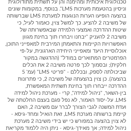
טכנולוגית איכותית ומהימנה והן על תשתית מתודולוגית
וניסיון בהטעמת מערכות LMS". בנוסף, במקומות שונים
בהצעה הופיעו הערות הנוגעות למערכת LMS שברשותה
של משיבה 2 להציע. כך למשל צוין, כאמור לעיל, כי
שיטות ההדרכה ואמצעי הלמידה שבאפשרותה של
משיבה 2 להעניק "יבחנו ויבחרו תוך בחינת מגוון
האפשרויות הקיימות והתאמתן המירבית למאפייני התוכן,
אוכלוסיית היעד ומאפייני היחידה הארגונית, על-פי
הפרמטרים המתוארים במודל" (ההדגשה במקור
חלקית); ובסמוך לכך פרטה משיבה 2 את הכלים
שביכולתה לספק, ובכללם - "פריטי LMS" (עמ' 5
בהצעה). כן צוין בהצעתה של משיבה 2, כי פתרונות
ההדרכה ייבחרו תוך בחינת תשתית המאפשרת,
בין-השאר, "ניהול למידה", קרי - מערכת ניהול למידה
LMS. על-יסוד האמור, לא נפל פגם בעצם החלטתה של
ועדת המשנה לגבי הצורך לברר עם משיבה 2, האם
קיימת ברשותה מערכת LMS, זאת הואיל ומחד-גיסא -
לא צוין בהצעה במפורש כי יש בידי משיבה 2 מערכת
ניהול למידה; אך מאידך-גיסא - ניתן היה ללמוד מקריאת