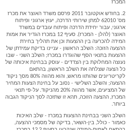
המכרז
2. בחודש אוקטובר 2011 פרסם משרד האוצר את מכרז
מס' 62010 למתן שירותי הדרכה, יעוץ ארגוני ופיתוח
ארגוני, עבור יחידת הדרכה ופיתוח עובדים במשרד
האוצר (להלן - המכרז). סעיף 12 במכרז הגדיר את אמות
המידה להכרעה בין ההצעות וכן את תהליך בחירת
ההצעה הזוכה: השלב הראשון - עניינו בדיקת עמידתן של
ההצעות בתנאי הסף שהוגדרו במכרז; השלב השני - שבו
נעוצה המחלוקת בין הצדדים - עוסק בבחינת איכותה של
כל הצעה שצלחה את השלב הראשון, בהתאם
לקריטריונים שהותוו מראש, והוא מהווה 80% מסך ניקוד
ההצעה; והשלב השלישי - נסוב על בחינת הצעות המחיר
של המציעים, אשר מהווה 20% מהניקוד. על-פי תנאי
המכרז, ההצעה הזוכה, תהא זו שתזכה לסך הניקוד הגבוה
ביותר.
השלב השני בבחינת ההצעות במכרז - שלב האיכות
כאמור - כולל, בין-השאר, בדיקה של מסמכי ההצעה,
בהתאם לאמות-המידה שנקבעו בסעיף 12.2 במכרז,