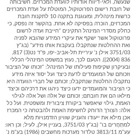
שנעשה, ולאי-דיווח אודותיו לוועדת המכרזים. חשיבותה
של חובת רישום הפרוטוקול, המוטלת על ועדת המכרזים
כרשות מינהלית, ומעוגנת בתקנה 10 לתקנות חובת
המכרזים, הוכרה בפסיקה לא אחת. בהקשר זה נפסק, כי
כחלק מסדרי המינהל התקינים "חייבת ועדה לרשום
פרוטוקול אשר ישקף את עיקרי המידע שהובא לפניה
ואת ההחלטות שנתקבלו בעקבות אותו מידע" (בג"ץ
3751/03 אילן נ' עיריית תל-אביב-יפו, פ"ד נט(3) 817,
836 (2004)). הטעם לכך, נעוץ במשפט המינהלי הכללי
ובעיקרון שקיפות פעילותו של המינהל: "זכותו של הציבור
וזכותם של המועמדים לדעת כיצד ועל יסוד איזה מידע
נתקבלו החלטות שנתקבלו; זכותם של חברי הוועדה היא
כי הציבור והמועמדים ידעו כיצד ניהגו את דרכיהם וכיצד
מילאו הם את חובתם; זכותם של אלה ושל אלה לגילוי
האמת, גילוי שיאפשר ביקורת ציבורית ומשפטית. ועל כל
אלה: הצורך הדוחק לחשיפת האמת ולהבטחה כי המכרז
אכן מילא את ייעודו והעניק שוויון הזדמנויות מלא
למתַחֲרים בו" (בג"ץ 3751/03, בעניין אילן, לעיל; וכן ראו:
עע"מ 3813/11 טלדור מערכות מחשבים (1986) בע"מ נ'