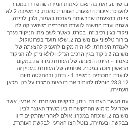
ברשותה, זאת בהתאם לאמות המידה שהוגדרו במכרז
להערכת איכות ההצעות. העותרת טוענת, כי משיבה 2 לא
ציינה בהצעתה שברשותה מערכת כאמור, ולכן, לדידה,
שגתה ועדת המשנה לוועדת המכרזים משהעניקה לה
ניקוד בגין רכיב זה; בפרט, כאשר לשם מתן הניקוד נערך
בירור טלפוני עם משיבה 2, שלא תועד בפרוטוקול.
לעמדת העותרת, לא היה מקום להעניק להצעתה של
משיבה 2 ניקוד בגין הרכיב הנ"ל; ולולא ניתן לה הניקוד
כאמור - הייתה הצעתה של העותרת מדורגת במקום
הראשון וזוכה במכרז. פניותיה של העותרת בעניין זה
לוועדת המכרזים במשיב 1 - נדחו; ובהחלטה מיום
23.3.12 הוחלט להותיר את תוצאות המכרז על כנן. מכאן
העתירה.
עם הגשת העתירה, ניתן, לבקשת העותרת, צו ארעי, אשר
אסר על מימוש ההתקשרות בין משרד האוצר לבין
משיבה 2, שזכתה במכרז; אולם לאחר שהתקיים דיון
בבקשה ובעתירה, בוטל הצו הארעי, לבקשת העותרת.