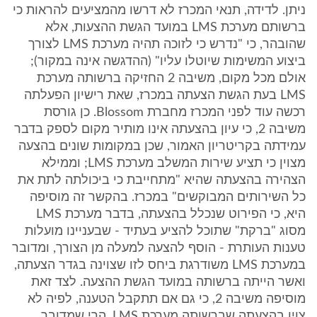
ניתן. לדידה, תנאי המכרז לא דרשו מהמציעים להראות כי
ברשותם מערכת LMS במועד הגשת ההצעות, אלא
שהובהר, כי "נדרש כי לזוכה תהיה מערכת LMS לצורך
ביצוע המשימות שיוטלו עליו" (ההדגשה אינה במקור);
אולם מכל מקום, משיבה 2 החזיקה ברשותה מערכת
LMS בעת הגשת הצעתה במכרז, שאת רישיון הפעלתה
רכשה עוד לפני המכרז מחברת Blossom. כן גורסת
משיבה 2, כי עיון בהצעתה אינו מותיר מקום לספק בדבר
עמידתה בקריטריון האמור, שכן במקומות שונים בהצעה
מצוין כי תציע שירות המשלב מערכת LMS; וממילא
הצהירה בהצעתה שהיא "מתחייבת כי ביכולתה לתת את
כל השירותים המבוקשים" במכרז. בהקשר זה מוסיפה
היא, כי הפירוט שנכלל בהצעתה, בדבר מערכת LMS
מסוג "ברקת" שתוכל להציע בעתיד - שבעניינו מועלות
טענות העותרת - הוסף להצעה למעלה מן הצורך, ומדובר
במערכת LMS משודרגת ביחס לזו שצוינה בגדר הצעתה,
ואשר הייתה ברשותה במועד הגשת ההצעה. לצד זאת
מוסיפה משיבה 2, כי גם אם תתקבל הטענה, לפיה לא
צוין בהצעתה שברשותה מערכת LMS, הרי שמדובר