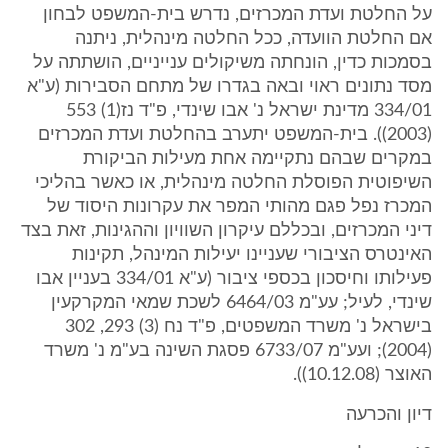
על החלטת ועדת המכרזים, נדרש בית-המשפט לבחון
אם החלטת הוועדה, ככל החלטה מינהלית, ניתנה
בסמכות כדין, הונחתה משיקולים ענייניים, הושתתה על
מסד נתונים ראוי ובאה בגדרו של מתחם הסבירות (ע"א
334/01 מדינת ישראל נ' אבו שינדי, פ"ד נז(1) 553
(2003)). בית-המשפט יתערב בהחלטת ועדת המכרזים
במקרים שבהם נתקיימה אחת מעילות הביקורת
השיפוטית הפוסלת החלטה מינהלית, או כאשר בהליכי
המכרז נפל פגם מהותי המפר את עקרונות היסוד של
דיני המכרזים, ובכללם עיקרון השוויון וההגינות, זאת בצד
האינטרס הציבורי שעניינו יעילות המינהל, תקינות
פעילותו וחיסכון בכספי ציבור (ע"א 334/01 בעניין אבו
שינדי, לעיל; עע"מ 6464/03 לשכת שמאי המקרקעין
בישראל נ' משרד המשפטים, פ"ד נח (3) 293, 302
(2004); ועע"מ 6733/07 פסגת השינה בע"מ נ' משרד
האוצר (10.12.08)).
דיון והכרעה