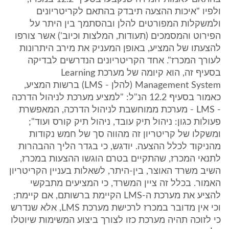
ולפיו "איכות ההצעה תיבדק בהתאם לקריטריונים
ולמשקלות המפורטים להלן ובהסתמך בין היתר על
הפירוט והמסמכים (תעודות, המלצות וכיוב') אשר צורפו
להצעתו של המציע, באופן המעניק את מירב היתרונות
לעורך המכרז". אחד הקריטריונים הנדרשים לבדיקה
בסעיף זה, הוא קיומה של מערכת Learning
Management System (להלן - LMS) ברשות המציע,
כאמור בסעיף 12.2 הנ"ל: "למציע מערכת לניהול הדרכה
- LMS - מערכת ממוחשבת לניהול הדרכה, המאפשרת
פעולות כגון: ניהול תיק עובד, ניהול תיק קורס ועוד";
ומשקלו של קריטריון זה מהווה סך של חמש נקודות
מהניקוד לכלל ההצעה. יודגש, כי בגדר הליך ההבהרות
לתנאי המכרז, שהתקיים בטרם הוגשו ההצעות במכרז,
השיב משרד האוצר, בין-היתר, לשאלות בעניין הקריטריון
האמור. בכלל זה ציין המשרד, כי המציעים מתבקשי
להציע את מערכת ה-LMS הקיימת ברשותם, אם קיימת;
וכי אין מדובר במכרז לרכישת מערכת LMS, אלא שנדרש
כי לזוכה תהיה מערכת כזו לצורך ביצוע המשימות שיוטלו