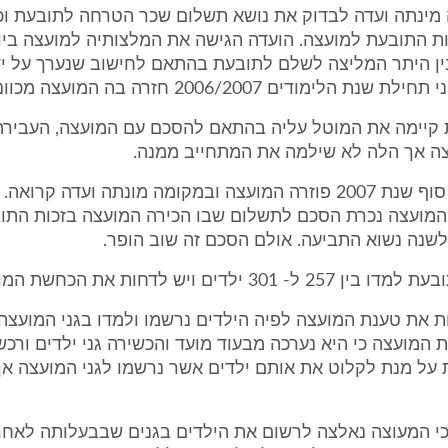
עצה מינתה ועדה לבדוק את נושא תשלום שכר הטרחה לתובעת ו
ת התובעת למועצה. הועדה הגישה את המלצותיה למועצה ביו
27.6.2 ובין היתר המליצה לשלם לתובעת בהתאם לחישוב שנערך על י
לימודים 2006/2007 חזרה בה המועצה מכוונתה לשלם.
בעת קיימה את המוטל עליה בהתאם להסכם עם המועצה, העבירה
ה אך הלה לא שילמה את המתחייב ממנה.
10.5 לקראת סוף שנת 2007 פוזרה המועצה ובמקומה מונתה ועדה ק
 המועצה נכרת הסכם לתשלום שבו הכירה המועצה בזכות התו
שנה נשוא התביעה. אולם הסכם זה שוב הופר.
לדחות את טענת המועצה לפיה הילדים נרשמו ולמדו בגני המועצה
המועצה כי היא נערכה מבעוד מועד והכשירה גני ילדים ורכש
 על מנת לקלוט את אותם ילדים אשר נרשמו לגני המועצה אך
נה כי המעוצה נאלצה לרשום את הילדים בגנים שבבעלותה לאח