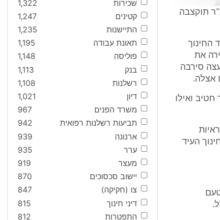
שכירות
1,322
"ר תוקצבה
קטינים
1,247
התיישנות
1,235
תאונת עבודה
1,195
 החינוך
רה את
פוליסה
1,148
עצה סירבה
בנק
1,113
 אצלה.
רשלנות
1,108
דיון
1,021
ד חטיב ואילו
משרד הפנים
967
תביעות רשלנות רפואית
942
איות
ארנונה
939
נוך העיד
ערר
935
מעצר
919
יישוב סכסוכים
870
צו (חקיקה)
847
טעם
דיני חינוך
815
.
התפטרות
812