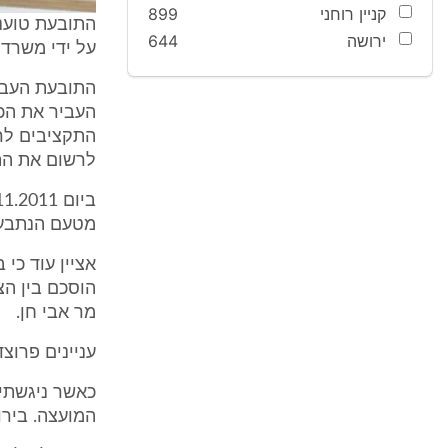
קניין רוחני
899
התובעת טוענת
ירושה
644
על ידי משרד 
התובעת העבי
העביר את הכ
התקציבים לרש
לרשום את הת
מטעם הנתבעת 
אציין עוד כי
הוסכם בין הצ
מר אבי חן.
עניינים פרוצ
כאשר ניגשתי
המועצה. בירו