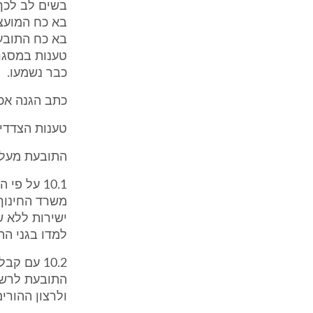
בא כח המועצ
בא כח התובע
טענות במסגר
כבר נשמעו.
כתב הגנה אכן הו
טענות הצדדי
התובעת מעלה
משרד החינוך 
ישירות ללא ש
למדו בגני הת
10.2 עם 
התובעת לרשום
ולרצון ההורי