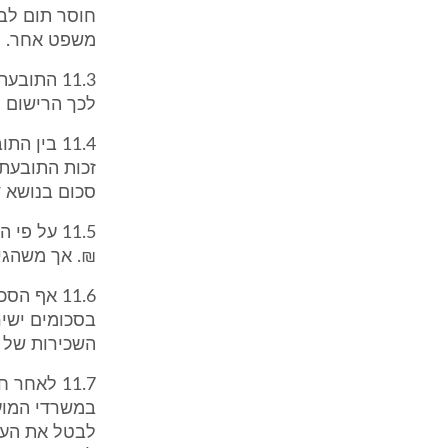
חוסר תום לב
משפט אחר.
11.3 התו
לכך הרישום 
זכות התובעת
סכום בנושא ד
₪. אך משהגי
11.6 אף 
בסכומים ישיר
השכירות של הג
11.7 לאח
במשרדי המוע
לבטל את העיק