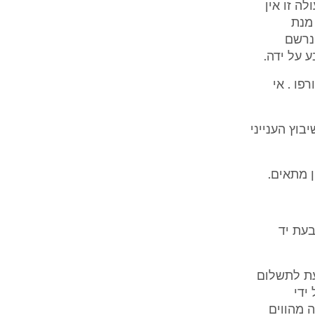
ה זו אין
מנת
נרשם
 על ידה.
פו . אי
יבוץ הענייני
בעת יד
עת לתשלום
ידי
 מהווים