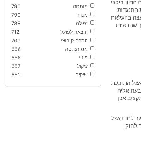
יות. בפתח הדיון ביקש
מומחה
790
 התנגדות
מכרז
790
עצה בהעלאת
נפילה
788
ך שהראיות
הוצאה לפועל
712
הסכם קיבוצי
709
מס הכנסה
666
פינוי
658
עיקול
657
שיקים
652
ל פי הרישום והעובדה שהילדים למדו בשנת הלימודים 2006/2005 אצל התובעת
בעת אליה
קציב אכן
שר למדו אצל
 לחוק