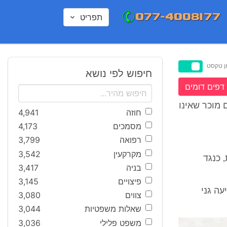
תפריט
ן טקסט
חיפוש לפי נושא
דפים דומים
 מוכר שאינו
חוזה
4,941
מסמכים
4,173
רפואה
3,799
מקרקעין
3,542
 התובעת, כנגד
בניה
3,417
פיצויים
3,145
עה גני
צווים
3,080
שאלות משפטיות
3,044
משפט פלילי
3,036