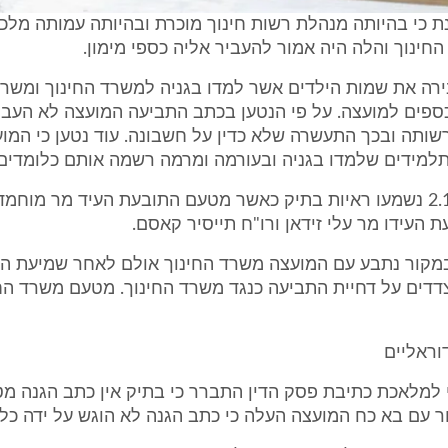
 כי בהיותה מנהלת רשות חינוך מוכרת ובהיותה עמותה מלכ
החינוך והלה היה אמור להעביר אליה כספי מימון.
רה את שמות הילדים אשר למדו בגניה למשרד החינוך ומשרד
ספים למועצה. על פי הנטען בכתב התביעה המועצה לא העבי
ותה ובכך התעשרה שלא כדין על חשבונה. עוד נטען כי המו
למידים שלמדו בגניה ובעורמה ומרמה רשמה אותם כלומדים
ביום 2.11.2011 נשמעו ראיות בתיק כאשר מטעם התובעת העיד מר מוחמ
העידו מר עלי זידאן ורו"ח תייסיר קאסם.
 במקור נתבע עם המועצה משרד החינוך אולם לאחר שמיעת הר
דדים על דחיית התביעה כנגד משרד החינוך. מטעם משרד החי
דוראליים
 למלאכת כתיבת פסק הדין התברר כי בתיק אין כתב הגנה מ
ר עם בא כח המועצה העלה כי כתב הגנה לא הוגש על ידה כלל