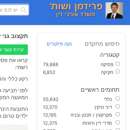
תקצוב גני 
חיפוש מתקדם
נקה פילטרים
יצירת קשר ✉
קטגוריה
קראו את פסק 
פסיקה
79,888
רשמי:
חקיקה
6,852
רקע כללי והה
תחומים ראשיים
המועצה המקומ
כללי
55,642
דיני נזיקין
13,370
התובעת הינה 
מקרקעין / תכנון ובניה
13,195
ילדים טרום 
סדרי דין וראיות
12,375