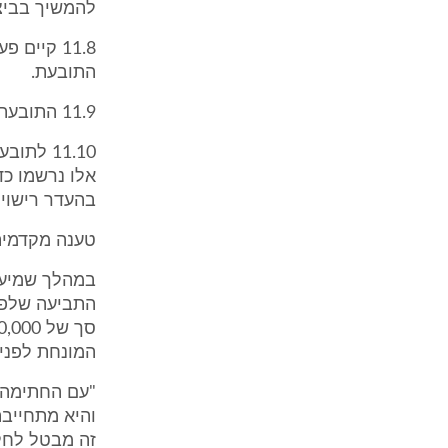
להמשיך בביצ
11.8 קיי
התובעת.
11.9 התובעת לא הצליחה להוכיח את מספר הילדים הלומדים בגניה.
11.10 ל
אלו נרשמו כד
בהעדר רישוי כ
טענה מקדמית
התביעה שלפנ
המונחת לפני והוס
"עם החתימה ע
והיא מתחייב
זה מבטל לחלו