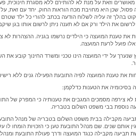
מאושרים וזאת על מנת לא להותירם ללא מסגרת חינוכית, פעול
סול, שכן היא מחויבת מכח הוראות החוק. יחד עם זאת, על 
וט בהלך זה עליה לשלוח הודעה בכתב להורי כל ילד שטרם 
רשום את הילד ורק אם לא תענה ניתן לרשום אותו בגן שיקבע
לדחות את טענת המועצה כי הילדים נרשמו בגניה. ההצהרות לא צור
אלו פועל לרעת המועצה.
שיבוץ שנערך על ידי המועצה הינו טכני ומשרד החינוך קובע את הש
.
 בסיכומיה את הטענות כדלקמן:
בעת לא צירפה מסמכים המגבים את טענותיה כי המפרק של התו
ה נוספת בבי משפט השלום בטבריה.
מת תביעה מקבילה בבית משפט השלום בטבריה של מנהל התוב
ין אותם שנים. שם מנהל התובעת טען כי הזכויות הומחו לו על 
ת תביעה מקבילה כנגד המועצה ודרך פעולת התובעת ומנהלה