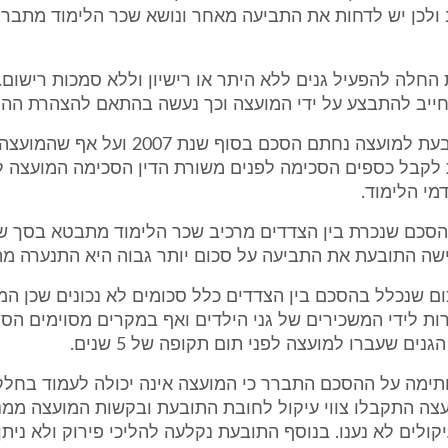
 ולכן יש לדחות את התביעה מאחר ונושא שכר הלימוד מתבר
בעת החלה להפעיל גנים ללא היתר או רישיון וללא סמכות רישום
חייב להתבצע על ידי המועצה וכך נעשה בהתאם להצהרת ההור
11.4 בין התובעת למועצה נחתם הסכם בסוף שנת 07
 לקבל כספים הסכימה לפנים משורת הדין הסכימה המועצה 
מי הלימוד.
שה התובעת את התביעה על סכום יותר גבוה היא התנערה מה
הסכום שנכלל בהסכם בין הצדדים כלל סכומים לא נכונים שכן ה
ות לידי המשכירים של גני הילדים ואף במקרים מסוימים הסת
נים שעברו למועצה לפני תום תקופה של 5 שנים.
ר חתימה על ההסכם התברר כי המועצה אינה יכולה לעמוד בחלק
צה התקבלו צווי עיקול לחובת התובעת ובקשות המועצה ממ
ולים לא נענו. בנוסף התובעת נקלעה להליכי פירוק ולא ניתן