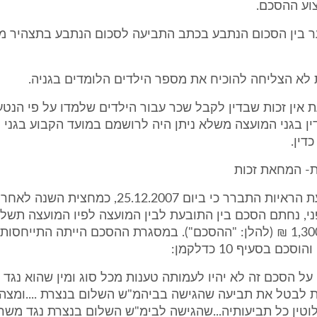
וע ההסכם.
ם פער בין הסכום הנתבע בכתב התביעה לסכום הנתבע בתצהיר מ
תובעת אין זכות שבדין לקבל שכר עבור הילדים שלמדו על פי הנטע
ין בגני המועצה משלא ניתן היה לרושמם במועד הקבוע בגני
דין.
- המחאת זכות
במהלך שמיעת הראיות התברר כי ביום 25.12.2007, כמחצית 
י, נחתם הסכם בין התובעת לבין המועצה לפיו המועצה תשל
סך של 1,300,000 ₪ (להלן: "ההסכם"). במסגרת ההסכם הייתה התייחס
כם בסעיף 10 כדלקמן:
ל הסכם זה לא יהיו לעמותה טענות מכל סוג ומין שהוא נגד 
ת לבטל את תביעה שהגישה בביהמ"ש השלום בנצרת ....ומצהי
טין כל תביעותיה...שהגישה לבימ"ש השלום בנצרת נגד משרד