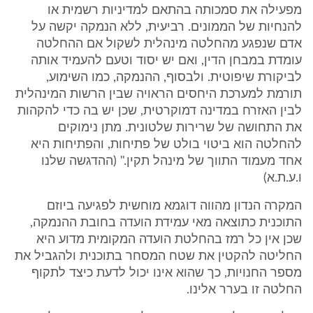
מפעילה את סמכותה בהתאם למדיניות רשמית או
להנחיות של הממונים. רביעית, ללא הנמקה יקשה על
אדם שנפגע מהחלטה מינהלית לשקול אם ההחלטה
עומדת במבחן הדין, ואם יש יסוד וטעם להעמיד אותה
לביקורת שיפוטית. ולבסוף, ההנמקה, כמו השימוע,
תורמת למערכת היחסים הראויה שבין הרשות המינהלית
לבין האזרח במדינה דמוקרטית, שכן יש בה כדי להקהות
את התחושה של שרירות שלטונית. מתן נימוקים
להחלטה הוא ביטוי בולט של פתיחות, והפתיחות היא
אחד מעמוד התווך של מינהל תקין." (ההדגשה שלנו
ו.ע.ת.א)
המקרה הנדון מהווה דוגמא מוחשית לפגיעה ביוזם
התוכנית כתוצאה מאי עמידת הועדה בחובת ההנמקה,
שכן אין כל רמז בהחלטת הועדה המקומית מדוע היא
החליטה להקטין את שטח המסחר בתוכנית ולהגביל את
מספר החנויות, כך שהוא אינו יכול לדעת כיצד לתקוף
החלטה זו בערר אלינו.