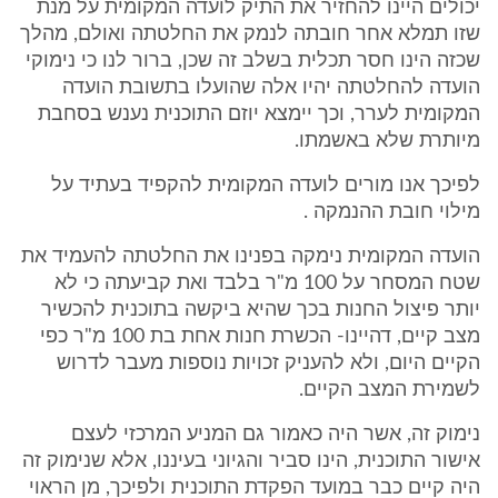
יכולים היינו להחזיר את התיק לועדה המקומית על מנת
שזו תמלא אחר חובתה לנמק את החלטתה ואולם, מהלך
שכזה הינו חסר תכלית בשלב זה שכן, ברור לנו כי נימוקי
הועדה להחלטתה יהיו אלה שהועלו בתשובת הועדה
המקומית לערר, וכך יימצא יוזם התוכנית נענש בסחבת
מיותרת שלא באשמתו.
לפיכך אנו מורים לועדה המקומית להקפיד בעתיד על
מילוי חובת ההנמקה .
הועדה המקומית נימקה בפנינו את החלטתה להעמיד את
שטח המסחר על 100 מ"ר בלבד ואת קביעתה כי לא
יותר פיצול החנות בכך שהיא ביקשה בתוכנית להכשיר
מצב קיים, דהיינו- הכשרת חנות אחת בת 100 מ"ר כפי
הקיים היום, ולא להעניק זכויות נוספות מעבר לדרוש
לשמירת המצב הקיים.
נימוק זה, אשר היה כאמור גם המניע המרכזי לעצם
אישור התוכנית, הינו סביר והגיוני בעיננו, אלא שנימוק זה
היה קיים כבר במועד הפקדת התוכנית ולפיכך, מן הראוי