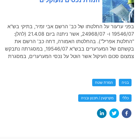
המרת נכסים מעוקלים
בפני ערעור על החלטתו של כב' הרשם אבי זמיר, בתיקי בש"א
19546/07 ו- 24968/07, אשר ניתנה ביום 21.4.08 (להלן:
"החלטת אפריל"). בהחלטתו האמורה, דחה כב' הרשם את
בקשתם של המערערים בבש"א 19546/07, במסגרתה נתבקש
צמצום סכום העיקול אשר הוטל על נכסי המערערים, במסגרת
בניה
המרת שטח
כללי
מקרקעין / תכנון ובניה