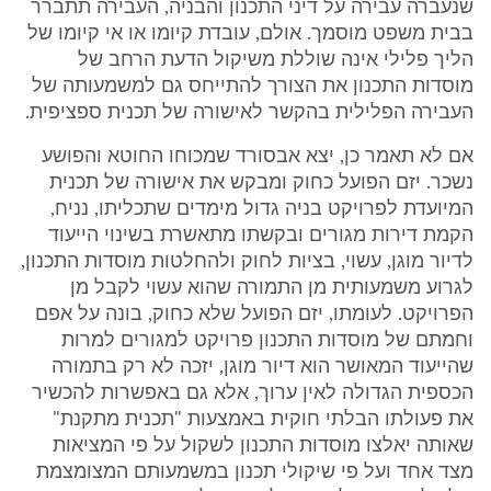
שנעברה עבירה על דיני התכנון והבניה, העבירה תתברר
בבית משפט מוסמך. אולם, עובדת קיומו או אי קיומו של
הליך פלילי אינה שוללת משיקול הדעת הרחב של
מוסדות התכנון את הצורך להתייחס גם למשמעותה של
העבירה הפלילית בהקשר לאישורה של תכנית ספציפית.
אם לא תאמר כן, יצא אבסורד שמכוחו החוטא והפושע
נשכר. יזם הפועל כחוק ומבקש את אישורה של תכנית
המיועדת לפרויקט בניה גדול מימדים שתכליתו, נניח,
הקמת דירות מגורים ובקשתו מתאשרת בשינוי הייעוד
לדיור מוגן, עשוי, בציות לחוק ולהחלטות מוסדות התכנון,
לגרוע משמעותית מן התמורה שהוא עשוי לקבל מן
הפרויקט. לעומתו, יזם הפועל שלא כחוק, בונה על אפם
וחמתם של מוסדות התכנון פרויקט למגורים למרות
שהייעוד המאושר הוא דיור מוגן, יזכה לא רק בתמורה
הכספית הגדולה לאין ערוך, אלא גם באפשרות להכשיר
את פעולתו הבלתי חוקית באמצעות "תכנית מתקנת"
שאותה יאלצו מוסדות התכנון לשקול על פי המציאות
מצד אחד ועל פי שיקולי תכנון במשמעותם המצומצמת