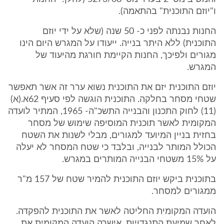
ו"יוזם התוכנית" בהתאמה).
החנות נבנתה לפני כ- 50 שנה (שלא על ידי יוזם
התוכנית) ללא היתר בנייה. ייעודו על המגרש היום הינו
מגורים ולפיכך, החנות הקיימת חורגת מהיעוד של
המגרש.
יוזם התוכנית יזם את התוכנית נשוא ערר זה אשר תאפשר
שטחי מסחר בחלקה. התוכנית הוגשה לפי סעיף 62א.(א)
(11) לחוק התכנון והבנייה התשכ"ה- 1965, המתיר לועדה
המקומית לאשר תוכנית המוסיפה שימוש של מסחר
בחזית בניין המיועד למגורים, מבלי לשנות את השטח
הכולל המותר לבנייה, ובלבד כי שטח המסחר לא יעלה
על 15% משטחי הבנייה המותרים במגרש.
בתוכנית ביקש יוזם התוכנית להמיר שטח של 157 מ"ר
ממגורים למסחר.
הועדה המקומית החליטה לאשר את התוכנית להפקדה.
לאחר שמיעת התנגדויות, אישרה הועדה המקומית את