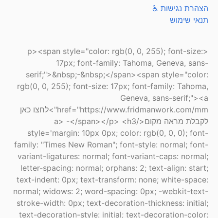
הצהרת נגישות ♿
תנאי שימוש
<p><span style="color: rgb(0, 0, 255); font-size:
17px; font-family: Tahoma, Geneva, sans-
serif;">&nbsp;-&nbsp;</span><span style="color:
rgb(0, 0, 255); font-size: 17px; font-family: Tahoma,
Geneva, sans-serif;"><a
href="https://www.fridmanwork.com/mm">לחצו כאן
לקבלת מראה מקום</a> -</span></p> <h3
style='margin: 10px 0px; color: rgb(0, 0, 0); font-
family: "Times New Roman"; font-style: normal; font-
variant-ligatures: normal; font-variant-caps: normal;
letter-spacing: normal; orphans: 2; text-align: start;
text-indent: 0px; text-transform: none; white-space:
normal; widows: 2; word-spacing: 0px; -webkit-text-
stroke-width: 0px; text-decoration-thickness: initial;
text-decoration-style: initial; text-decoration-color: