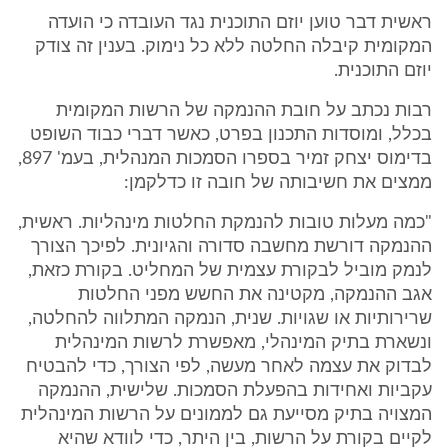
ראשית דבר טוען יוזם התוכנית נגד העובדה כי הועדה
המקומית קיבלה החלטה ללא כל נימוק. בענין זה צודק
יוזם התוכנית.
רבות נכתב על חובת ההנמקה של הרשות המקומית
בכלל, ומוסדות התכנון בפרט, כאשר דברי כבוד השופט
בדימוס יצחק זמיר בספרו הסמכות המנהלית, בעמ' 897,
ממצים את חשיבותה של חובה זו כדלקמן:
"כמה מעלות טובות להנמקת החלטות מינהליות. ראשית,
ההנמקה דורשת מחשבה סדורה והגיונית. לפיכך הצורך
לנמק מוביל לבקורת עצמית של המחליט. בקורת כזאת,
אגב ההנמקה, מקטינה את החשש מפני החלטות
שרירותיות או שגויות. שנית, הנמקה המתלווה להחלטה,
ונשארת בתיק המינהלי, מאפשרת לרשות המינהלית
לבדוק את עצמה לאחר מעשה, לפי הצורך, כדי להבטיח
עקביות ואחידות בהפעלת הסמכות. שלישית, ההנמקה
המצויה בתיק מסייעת גם לממונים על הרשות המינהלית
לקיים בקורת על הרשות, בין היתר, כדי לוודא שהיא