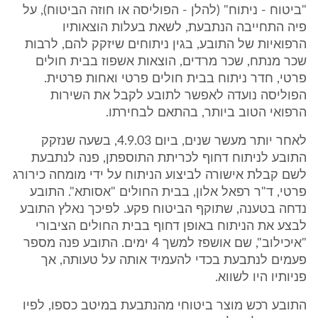
"ביטוח - ניתוח" (להלן - הפוליסה או חוזה הביטוח), על
פיה התחייבה הנתבעת, לשאת בעלות הוצאותיו
הרפואיות של התובע, בגין ניתוחים שיזקק להם, לרבות
שכר מנתח, שכר מרדים, הוצאות אשפוז בבית חולים
פרטי, חדר ניתוח בבית חולים פרטי ואחות פרטית.
הפוליסה נועדה לאפשר לתובע לקבל את השירות
הרפואי הטוב ביותר, בהתאם לבחירתו.
לאחר יותר מעשר שנים, ביום 4.9.03, בשעה שנזקק
התובע לניתוח דחוף לכריתת התוספתן, פנה לנתבעת
לשם קבלת אישורה לביצוע הניתוח על ידי מומחה כירורג
פרטי, ד"ר רפאל אלון, בבית החולים "אסותא". התובע
נדחה בטענה, שתוקף הביטוח פקע. לפיכך נאלץ התובע
לבצע את הניתוח באופן דחוף בבית החולים הציבורי
"איכילוב", שם אושפז למשך 4 ימים. התובע פנה מספר
פעמים לנתבעת בכדי להעמיד אותה על טעותה, אך
פניותיו היו לשווא.
התובע רכש מוצר ביטוחי מהנתבעת במיטב כספו, לפיו