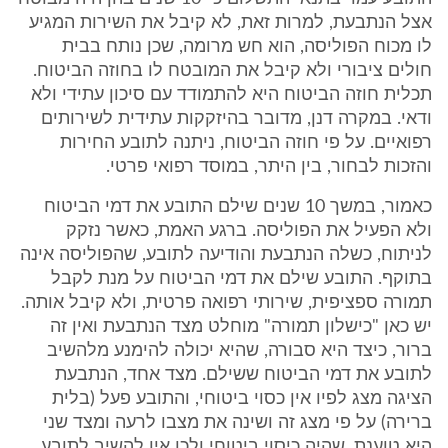
אצל הנתבעת, למרות זאת, לא קיבל את השירות המגיע
לו מכוח הפוליסה, הוא חש מרומה, שכן נותח בבית
חולים ציבורי ולא קיבל את המובטח לו בחוזה הביטוח.
תכלית חוזה הביטוח היא להתמודד עם סיכון עתידי ולא
ודאי. במקרה דנן, מדובר בהיזקקות עתידית לשירותים
רפואיים. על פי חוזה הביטוח, ניתנה לתובע החירות
והזכות לבחור, בין היתר, במוסד רפואי פרטי.
כאמור, במשך 10 שנים שילם התובע את דמי הביטוח
ולא הפעיל את הפוליסה. ברגע האמת, כאשר נזקק
לניתוח, כשלה הנתבעת והודיעה לתובע, שהפוליסה אינה
בתוקף. התובע שילם את דמי הביטוח על מנת לקבל
תמורה ספציפית, שירותי רפואה פרטית, ולא קיבל אותה.
יש כאן "כישלון תמורה" מוחלט מצד הנתבעת ואין זה
ברור, כיצד היא סבורה, שהיא יכולה להימנע מלהשיב
לתובע את דמי הביטוח ששילם. מצד אחד, הנתבעת
הציגה מצג לפיו אין כסוי ביטוחי, והתובע פעל (בלית
ברירה) על פי מצג זה ושינה את מצבו לרעה ומצד שני
היא טוענת, שהיה כיסוי ביטוחי ולכן אין להשיב לתובע