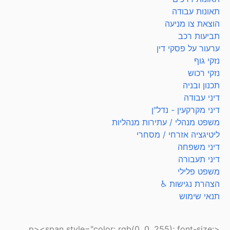
תאונות עבודה
הוצאת צו מניעה
תביעות רכב
ערעור על פסקי דין
נזקי גוף
נזקי רכוש
תכנון ובניה
דיני עבודה
דיני מקרקעין - נדל"ן
משפט מנהלי / עתירות מנהליות
ליטיגציה אזרחי / מסחרי
דיני משפחה
דיני תעבורה
משפט פלילי
הצהרת נגישות ♿
תנאי שימוש
<p><span style="color: rgb(0, 0, 255); font-size: