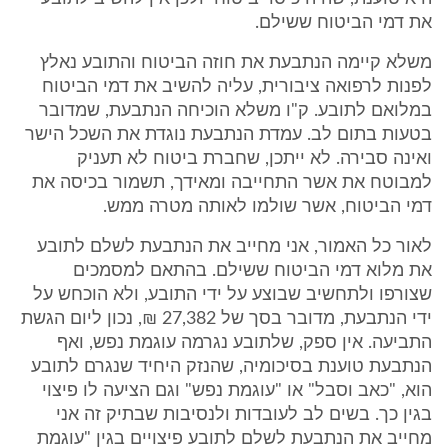
את דמי הביטוח ששילם.
משלא קיימה הנתבעת את חוזה הביטוח והתובע נאלץ
לפנות לרפואה ציבורית, עליה להשיב את דמי הביטוח
במלואם לתובע. ק"ו משלא הוכיחה הנתבעת, שמדובר
בטעות בתום לב. עמדת הנתבעת נוגדת את השכל הישר
ואינה סבירה. לא ייתכן, שחברת ביטוח לא תעניק
למבוטח את אשר התחייבה ומאידך, תשמור בכיסה את
דמי הביטוח, אשר שולמו לאותה מטרה ממש.
לאור כל האמור, אני מחייב את הנתבעת לשלם לתובע
את מלוא דמי הביטוח ששילם. בהתאם למסמכים
שצורפו ולתחשיב שבוצע על ידי התובע, ולא הוכחש על
ידי הנתבעת, מדובר בסך של 27,382 ₪, נכון ליום הגשת
התביעה. אין ספק, שלתובע נגרמה עוגמת נפש, ואף
הנתבעת טוענת בסיכומיה, שהנזק היחיד שנגרם לתובע
הוא, "כאב וסבל" או "עוגמת נפש" וגם הציעה לו פיצוי
בגין כך. בשים לב לעובדות ולנסיבות שבתיק זה אני
מחייב את הנתבעת לשלם לתובע פיצויים בגין "עוגמת