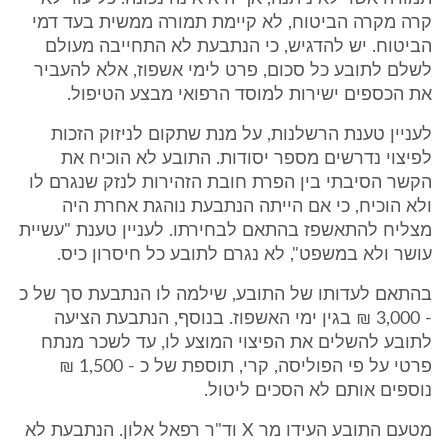
קרה מקרה הביטוח, לא קיימת תמורה ממשית בעד דמי
הביטוח. יש להדגיש, כי הנתבעת לא התחייבה מעולם
לשלם לתובע כל סכום, פרט לימי אשפוז, אלא להעביר
את הכספים ישירות למוסד הרפואי מבצע הטיפול.
לעניין טענת הרשלנות, על מנת שתקום לניזוק הזכות
לפיצוי נדרשים מספר יסודות. התובע לא הוכיח את
הקשר הסיבתי בין הפרת חובת הזהירות לנזק שנגרם לו
ולא הוכיח, כי אם הייתה הנתבעת נוהגת אחרת היה
מצליח להתאשפז בהתאם לבחירתו. לעניין טענת "עשיית
עושר ולא במשפט", לא נגרם לתובע כל חיסרון כיס.
בהתאם לעדותו של התובע, שילמה לו הנתבעת סך של כ
- 3,000 ₪ בגין ימי האשפוז. בנוסף, הנתבעת הציעה
לתובע להשלים את הפיצוי המוצע לו, עד לשכר מנתח
פרטי על פי הפוליסה, קרי, תוספת של כ - 1,500 ₪
נוספים אותם לא הסכים ליטול.
מטעם התובע העידו מר X וד"ר רפאל אלון. הנתבעת לא