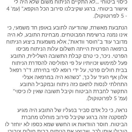
כיסוי ביטוחי ...לא התקיים הניתוח משום שלא היה לי
אישור ביטוחי. ברגע שקיבלנו סירוב הכל הוקפא." (עמ' 4
- 5 לפרוטוקול).
הנתבעת מאשרת, שהודיעה לתובע באופן חד משמעי, כי
אינו נמנה ברשימת המבוטחים. מבחינת התובע, לא היה
מדובר עוד ב"חוסר וודאות", אלא משמעות ביצוע הניתוח
ברפואה הפרטית הייתה תשלום עלות הניתוח מכיסו
הפרטי. ניכר, כי טרם קבלת התשובה השלילית, התובע
פעל למימוש זכויותיו על פי הפוליסה להסדרת הניתוח
בבית חולים פרטי, על ידי רופא לפי בחירתו. ד"ר רפאל
אלון אף העיד על כך, "כשהוא היה במרפאה אצלי
התחלתי לנסות לתאם כזה ניתוח ובמקביל התובע
התקשר לחברת הביטוח וקיבל תשובה שאין לו כיסוי"
(עמ' 5 לפרוטוקול).
נראה, כי כל אדם סביר בנעליו של התובע היה מגיע
למסקנה זהה ברגע שקיבל סירוב מוחלט מחברת
הביטוח. חוסר הוודאות או החשש שמא כספו לא יוחזר לו
הובילו אותו לכך, שביצע את הניתוח בבית חולים ציבורי