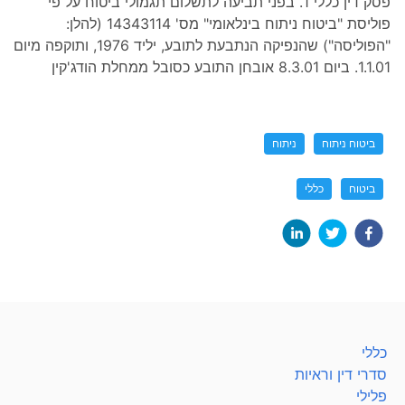
פסק דין כללי 1. בפני תביעה לתשלום תגמולי ביטוח על פי
פוליסת "ביטוח ניתוח בינלאומי" מס' 14343114 (להלן:
"הפוליסה") שהנפיקה הנתבעת לתובע, יליד 1976, ותוקפה מיום
1.1.01. ביום 8.3.01 אובחן התובע כסובל ממחלת הודג'קין
ביטוח ניתוח
ניתוח
ביטוח
כללי
כללי
סדרי דין וראיות
פלילי