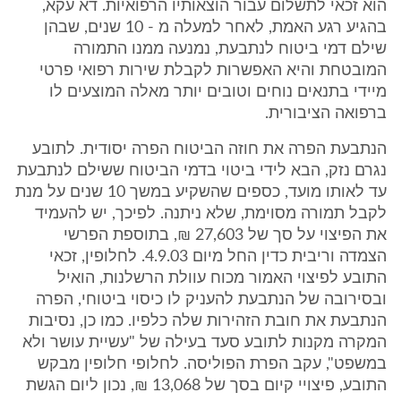
הוא זכאי לתשלום עבור הוצאותיו הרפואיות. דא עקא,
בהגיע רגע האמת, לאחר למעלה מ - 10 שנים, שבהן
שילם דמי ביטוח לנתבעת, נמנעה ממנו התמורה
המובטחת והיא האפשרות לקבלת שירות רפואי פרטי
מיידי בתנאים נוחים וטובים יותר מאלה המוצעים לו
ברפואה הציבורית.
הנתבעת הפרה את חוזה הביטוח הפרה יסודית. לתובע
נגרם נזק, הבא לידי ביטוי בדמי הביטוח ששילם לנתבעת
עד לאותו מועד, כספים שהשקיע במשך 10 שנים על מנת
לקבל תמורה מסוימת, שלא ניתנה. לפיכך, יש להעמיד
את הפיצוי על סך של 27,603 ₪, בתוספת הפרשי
הצמדה וריבית כדין החל מיום 4.9.03. לחלופין, זכאי
התובע לפיצוי האמור מכוח עוולת הרשלנות, הואיל
ובסירובה של הנתבעת להעניק לו כיסוי ביטוחי, הפרה
הנתבעת את חובת הזהירות שלה כלפיו. כמו כן, נסיבות
המקרה מקנות לתובע סעד בעילה של "עשיית עושר ולא
במשפט", עקב הפרת הפוליסה. לחלופי חלופין מבקש
התובע, פיצויי קיום בסך של 13,068 ₪, נכון ליום הגשת