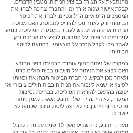
מהנתבעת על הצורך בביצוע הניתוח. מטבע הדברים,
קבלת אישור שכזה אורך זמן והחברה צריכה לבחון את
המסמכים הרפואיים הרלוונטיים, לבחון את הכיסוי
הביטוחי ורק לאחר מכן להודיע למבוטח, האם מכוסה
הניתוח אותו הוא מבקש לעבור במסגרת הפוליסה. בנוגע
לניתוחים דחופים, על המבוטח לבצע את הניתוח ורק
לאחר מכן לקבל החזר על הוצאותיו, בהתאם לכיסוי
הביטוחי.
במקרה של ניתוח דחוף עומדת הבחירה בפני התובע,
האם לבצע את הניתוח על חשבונו בבית חולים פרטי
ולאחר מכן לבקש, כי חברת הביטוח תבחן את זכאותו
לפיצוי או שמא לעבור את הניתוח בבית חולים ציבורי ואז
יפוצה בהתאם להוראות הפוליסה. בבחינת נסיבות
המקרה, לא הייתה ידו של התובע משגת לממן ניתוח
פרטי דחוף וייתכן, כי לא רצה ליטול סיכון, שכספו לא
יושב לו.
טענת התובע, כי השקיע משך 10 שנים על מנת לקבל
תמורה אשר לא ניתנה, אף היא אינה נכונה. כל עוד לא