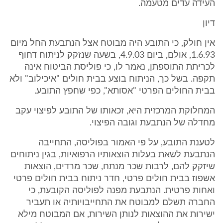
העידה עדים מטעמה.
דיון
אין חולק, כי התובע היה מבוטח אצל הנתבעת החל מיום
1.6.93, אולם, ביום 4.9.03, בשעה שנזקק לניתוח דחוף
לכריתת התוספתן, נאמר לו, כי פוליסת הביטוח אינה
תקפה. בשל כך, הניתוח בוצע בבית חולים "איכילוב" ולא
בבית החולים הפרטי "אסותא", כפי שחפץ התובע.
המחלוקת המרכזית היא, זכאותו של התובע לפיצוי עקב
מחדלה של הנתבעת וגובה הפיצוי.
לטענת התובע, על פי האמור בפוליסה, התחייבה
הנתבעת לשאת בעלות הוצאותיו הרפואיות, בגין ניתוחים
שיזקק להם, לרבות שכר מנתח, שכר מרדים, הוצאות
אשפוז בבית חולים פרטי, חדר ניתוח בבית חולים פרטי
ואחות פרטית. הנתבעת מפנה לפוליסה הקובעת, כי
החברה תשלם למבוטח את התחייבויותיה או תעביר
ישירות את ההוצאות לנותן השירות, אם המבוטח מילא