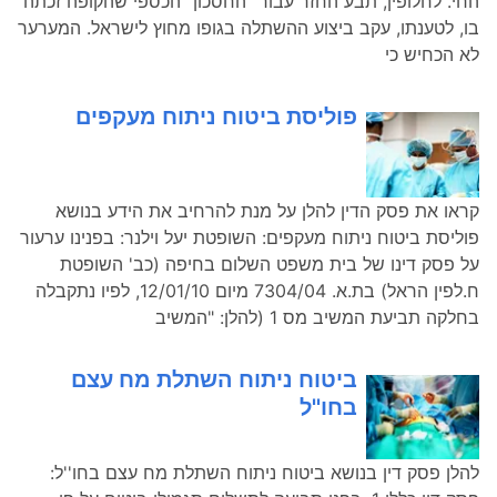
החי. לחלופין, תבע החזר עבור "החסכון" הכספי שהקופה זכתה
בו, לטענתו, עקב ביצוע ההשתלה בגופו מחוץ לישראל. המערער
לא הכחיש כי
פוליסת ביטוח ניתוח מעקפים
קראו את פסק הדין להלן על מנת להרחיב את הידע בנושא
פוליסת ביטוח ניתוח מעקפים: השופטת יעל וילנר: בפנינו ערעור
על פסק דינו של בית משפט השלום בחיפה (כב' השופטת
ח.לפין הראל) בת.א. 7304/04 מיום 12/01/10, לפיו נתקבלה
בחלקה תביעת המשיב מס 1 (להלן: "המשיב
ביטוח ניתוח השתלת מח עצם
בחו''ל
להלן פסק דין בנושא ביטוח ניתוח השתלת מח עצם בחו''ל: