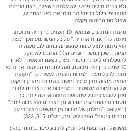
ולא בבית חולים פרטי. לא עלתה השאלה, האם הניתוח
הספציפי כלול בכיסוי הביטוחי אם לאו. נאמר לו,
שפוליסת הביטוח פקעה.
טוענת הנתבעת, שבמשך 10 השנים בהן היה מבוטח,
ניתנה לו "תעודת אחריות" על כל המשתמע מכך וכעת
הוא מנסה לנצל טעות שנעשתה בתום לב. טענה זו
תמוהה, שכן במשך השנים הללו התובע לא נזקק
להפעלת פוליסת הביטוח וכעת, בפעם הראשונה לאחר
10 שנים בהן היה מבוטח, פנה לחברת הביטוח, אך זו לא
נתנה לו כל מענה, למרות חובתה לעשות כן. "תקופת
החוזה מהווה נתון מרכזי וחשוב בהגדרת מהותן והיקפן
של הנורמות המשפטיות המחייבות את הצדדים לחוזה.
ניתן לקבוע כי ככל שתקופת החוזה ארוכה יותר, כך
סטנדרט ההתנהגות הנדרש מן הצדדים הוא גבוה יותר."
(י' אליאס, "החלתן של חובות מן המשפט הציבורי על
חברות ביטוח", הפרקליט, מה, תש"ס, 315, 322).
משכשלה הנתבעת מלהעניק לתובע כיסוי ביטוחי ברגע