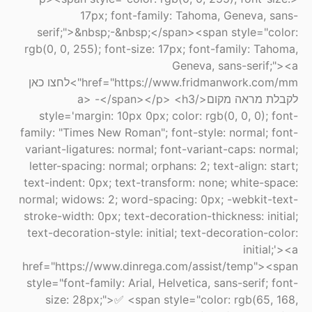
17px; font-family: Tahoma, Geneva, sans-
serif;">&nbsp;-&nbsp;</span><span style="color:
rgb(0, 0, 255); font-size: 17px; font-family: Tahoma,
Geneva, sans-serif;"><a
href="https://www.fridmanwork.com/mm">לחצו כאן
לקבלת מראה מקום</a> -</span></p> <h3
style='margin: 10px 0px; color: rgb(0, 0, 0); font-
family: "Times New Roman"; font-style: normal; font-
variant-ligatures: normal; font-variant-caps: normal;
letter-spacing: normal; orphans: 2; text-align: start;
text-indent: 0px; text-transform: none; white-space:
normal; widows: 2; word-spacing: 0px; -webkit-text-
stroke-width: 0px; text-decoration-thickness: initial;
text-decoration-style: initial; text-decoration-color:
initial;'><a
href="https://www.dinrega.com/assist/temp"><span
style="font-family: Arial, Helvetica, sans-serif; font-
size: 28px;">✅ <span style="color: rgb(65, 168,