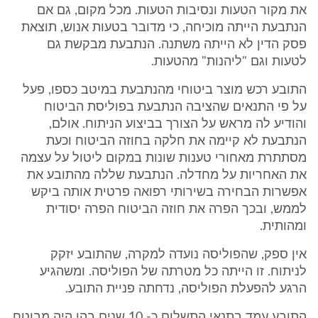
את מקור הטעות ונסיבות הטעות. מכל מקום, גם אם
הנתבעת הייתה מוכיחה, כי מדובר בטעות אנוש, תוצאת
פסק הדין לא הייתה משתנה. הנתבעת מבקשת גם
לטעות וגם "ליהנות" מהטעות.
התובע רכש מוצר ביטוחי מהנתבעת במיטב כספו, פעל
על פי התנאים שהציבה הנתבעת בפוליסת הביטוח
והודיע לה מראש על הצורך בביצוע הניתוח. אולם,
הנתבעת לא קיימה את חלקה בחוזה הביטוח וכעת
מסתתרת מאחורי טענות שונות במקום ליטול על עצמה
את האחריות על מחדלה. הנתבעת שללה מהתובע את
אפשרות הבחירה בשירותי רפואה פרטית אותה ביקש
לממש, ובכך הפרה את חוזה הביטוח הפרה יסודית
ומהותית.
אין ספק, שהפוליסה נועדה למקרה, שהתובע יזקק
לניתוח. זו הייתה כל מטרתה של הפוליסה. ומשהגיע
הרגע להפעלת הפוליסה, נדחתה פניית התובע.
התובע עמד בתנאי התשלום כ- 10 שנים בהן היה מבוטח