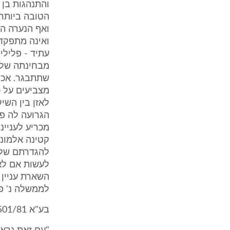
והתנהגות בן 
הטובה ביותר 
ואף הנערה הה
ואינה מתפקדת
עתיד - פלילי
מבחינתה של ה
שתתבגר. אכן,
מצביעים על כי
לאזן בין השי
הגרועה לה פח
מכריע לעניינ
קטינה אלמוני
להגדרתם של ה
לעשות אם לא 
לממשלה נ' פלונית
בע"א 501/81 הנ"ל ציין בית המשפט העליון מספר נקודות: