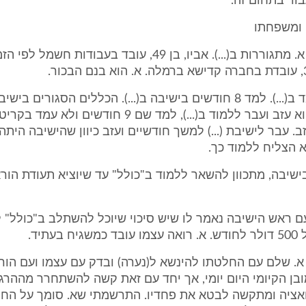
וד בתחום זה.
 ומשפחתו
משפחתו של א. מתגוררות ב(...). אביו, בן 49, עובד בעבודות חשמ
א. בן 19, לומד ב(...). למד 8 חודשים בישיבה ב(...). הכללים הסגורים בי
התאימו לו והוא עזב ועבר ללמוד ב(...), למד שם 9 חודשים ולא ע
ב. עבר לישיבת (...) למשך חודשיים ועזב כיוון שהישיבה היתה
א הצליח ללמוד כך.
ישיבה, מתכוון להשאר ללמוד ב"כולל" עד שיוציא תעודת הור
ם ראש הישיבה נאמר לו שיש סיכוי שיוכל להשתלב ב"כולל" 
בעתיד.
. שלם עם החלטתו להינשא ל(נערה) ובדק עם עצמו ועם הורי
ן הקיומי היום יומי, אך יחד עם זאת קשה להשתחרר מההרגש
אציה ומתקשה לבטא את פחדיו. התרשמתי שא. סומך על הח