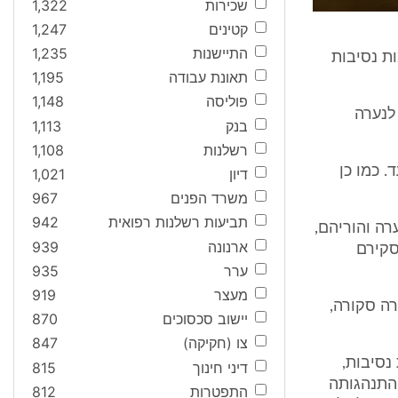
שכירות
1,322
קטינים
1,247
התיישנות
1,235
משפט קיימות נסיבות
תאונת עבודה
1,195
פוליסה
1,148
לנערה
בנק
1,113
רשלנות
1,108
. כמו כן
דיון
1,021
משרד הפנים
967
תביעות רשלנות רפואית
942
רה והוריהם,
ארנונה
939
סקירם
ערר
935
מעצר
919
ה נ' זהארה סקורה,
יישוב סכסוכים
870
צו (חקיקה)
847
נסיבות,
דיני חינוך
815
 התנהגותה
התפטרות
812