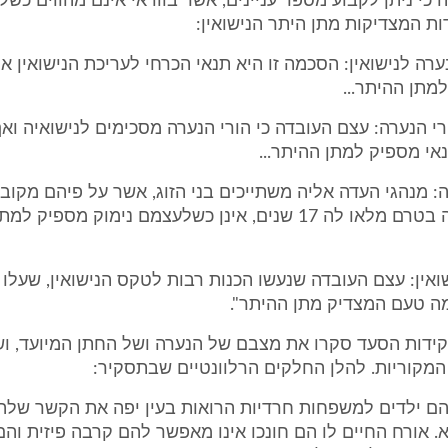
 כי ניתן לקבוע מספר עניינים, אשר בוודאי אינם מהווים כש
ות המצדיקות מתן היתר הנישואין:
רה לנישואין: הסכמה זו היא תנאי הכרחי לעריכת הנישואין אך
מתן ההיתר...
י הנערה: עצם העובדה כי הורי הנערה מסכימים לנישואיה ואף
אי מספיק למתן ההיתר...
ה: מנהגי העדה אליה משתייכים בני הזוג, אשר על פיהם מקוב
נישואין לנערה בטרם מלאו לה 17 שנים, אינן כשלעצמם נימוק מספיק
שואין: עצם העובדה שנעשו הכנות רבות לטקס הנישואין, שעלו 
ה טעם המצדיק מתן ההיתר".
, פקידות הסעד סקרו את מצבם של הנערה ושל החתן המיועד, ו
מקוריות. להלן החלקים הרלוונטיים שבתסקיר:
 הם ילדים למשפחות חרדיות הרואות בעין יפה את הקשר שלה
. אורח החיים לו הם חונכו אינו מאפשר להם קרבה פיזית וה