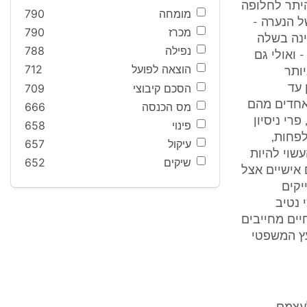
היתר לחלופה
מומחה
790
ל הנערה -
מכרז
790
ינה בשלה
נפילה
788
 ואולי גם
הוצאה לפועל
712
יותר
הסכם קיבוצי
709
 עד
 אחדים מהם
מס הכנסה
666
רי ניסיון
פינוי
658
לפחות,
עיקול
657
שוי להיות
שיקים
652
 אישיים אצל
יקים
 נטיב
יים מחייבים
טתו של השופט הדן בעניין" (ע"א 501/81, היועץ המשפטי