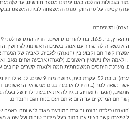
מוד בגבולות ההלכה באם ימתינו מספר חודשים, עד ש(הנערה)
ו(הנערה) קטינה על פי החוק, פנתה המשפחה לבית המשפט בבק
נערה) ומשפחתה
(הנ
תה בת 7, והיא נשארה להתגורר עם אמה. בשנים הראשונות לגירושין, ה
פשרו קשר חם וקבוע בין (הנערה) לאביה. לאביה של הנערה אל
ם, ולאמה אלו נישואין ראשונים. (לנערה) ארבעה אחים מאב, וא
ם, מערכת היחסים המשפחתית חמה ולנערה קשרים קרובים עם 
"אמא של (הנערה), נ. בת 52, עקרת בית, גרושה מזה 9 שנים. לנ.
שר נשאה למר (...) היו לו ארבעה בנים מנישואיו הראשונים, ו
ותפים, (הנערה) ואחיה. נ. גידלה את ארבעת ילדיו של בעלה 
שר חם המתקיים עד היום איתם ועם בנות זוגם והנכדים.
(הנערה) כילדה נבונה ובוגרת המודעת מאוד לנשיותה. כאמה ש
שיצרה קשר רציני עם בחור בעל מידות טובות ועל שהיא מעו