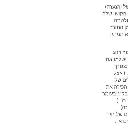
ל (הנערה)
 הקושי שלה
חלטתה
ן התורה
א תמתין
ך בזוג
 ישלמו את
תצטרך
.) אצל
ים של
הכירה את
בל"ג בעומר
...)
ה),
 של חיי
ים את