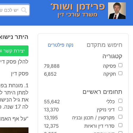
היתר נישואין
חיפוש מתקדם
נקה פילטרים
יצירת קשר ✉
קטגוריה
להלן פסק דין ב
פסיקה
79,888
חקיקה
6,852
פסק דין
תחומים ראשיים
כללי
55,642
לה 17 שנה. סעיף 5 קובע:
דיני נזיקין
13,370
מקרקעין / תכנון ובניה
13,195
"על אף האמו
סדרי דין וראיות
12,375