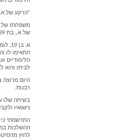
הלימודים תעב
"הרקע של א.
של א., בת 39, עובדת בחברה קדישא ברמלה. א. הוא בנם הבכור.
הלימודיים ועז
לביתו והוא ל
היום מרוצה ב
רבנות.
בשיחה שלו ע
נישואיו ולקבל 500 דולר לחודש. א. רואה עצמו עובד כמשגיח 
התרשמתי כי א
ההשלכות במוב
לחוץ מהסיטו