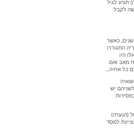
 תגיע לגיל
שה לקבל
ערה), ילידת הארץ, בת 16.5, בת להורים גרושים. הוריה התגרשו לפני 9 שנים, כאשר
וריה התגוררו
ו היו
ח מאב ואם.
כל אחיה...
 אילו היו נישואיה
לשניהם יש
במסירות
ל (הנערה)
ניינת למסד