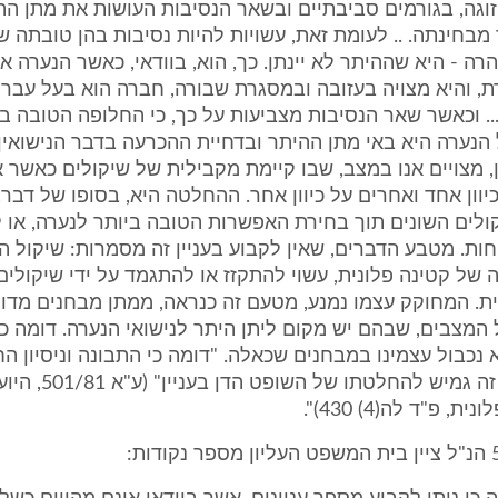
זוגה, בגורמים סביבתיים ובשאר הנסיבות העושות את מתן ה
מבחינתה. .. לעומת זאת, עשויות להיות נסיבות בהן טובתה ש
רה - היא שההיתר לא יינתן. כך, הוא, בוודאי, כאשר הנערה א
, והיא מצויה בעזובה ובמסגרת שבורה, חברה הוא בעל עבר -
... וכאשר שאר הנסיבות מצביעות על כך, כי החלופה הטובה ב
נערה היא באי מתן ההיתר ובדחיית ההכרעה בדבר הנישואין
 מצויים אנו במצב, שבו קיימת מקבילית של שיקולים כאשר
וון אחד ואחרים על כיוון אחר. ההחלטה היא, בסופו של דבר, פ
קולים השונים תוך בחירת האפשרות הטובה ביותר לנערה, או 
ות. מטבע הדברים, שאין לקבוע בעניין זה מסמרות: שיקול הע
ה של קטינה פלונית, עשוי להתקזז או להתגמד על ידי שיקולים
ת. המחוקק עצמו נמנע, מטעם זה כנראה, ממתן מבחנים מדוי
מצבים, שבהם יש מקום ליתן היתר לנישואי הנערה. דומה כי
נכבול עצמינו במבחנים שכאלה. "דומה כי התבונה וניסיון הח
השארת עניין זה גמיש להחל
, פ"ד לה(4) 430)".