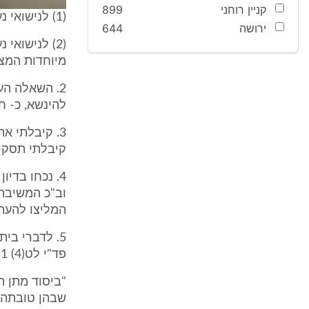
קניין רוחני
899
(1) לנישואי נערה - אם היא ילדה או הרתה לאיש אשר ברצונה להינשא; ...
ירושה
644
מיוחדות המצד
2. השאלה הע
להינשא, כ- חמ
3. קיבלתי א
קיבלתי תסקי
4. נכחו בדי
וב"כ המשיבה
המליצו להעת
פד"י לט(4) 651: (להלן עניין סקורה).
"ביסוד מתן ה
שבהן טובתה ש