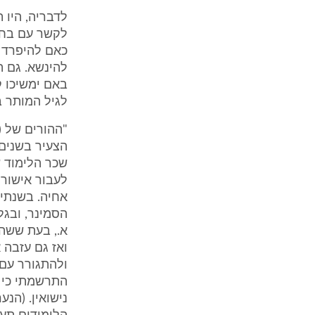
לדבריה, היו
לקשר עם בחו
כאם להיפרד מ
להינשא. גם ה
באם ימשיכו ק
לגיל המותר ב
"ההורים של (
הצעיר בשנים 
שכר הלימוד 
לעבור אישור ש
אחיה. בשנתיי
הסמינר, ובגל
א., בעת ששהת
ואז גם עזבה 
ולהתגורר עם א
התרשמתי כי ל
נישואין. (הנ