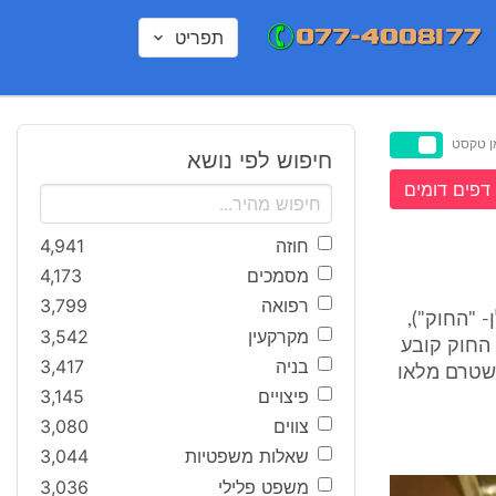
תפריט
ן טקסט
חיפוש לפי נושא
דפים דומים
חוזה
4,941
מסמכים
4,173
רפואה
3,799
 5 לחוק גיל הנישואין התש"י 1950- (להלן- "החוק"),
מקרקעין
3,542
י אימה. החוק קובע
בניה
3,417
 שנשא נערה, שטרם מלאו
פיצויים
3,145
צווים
3,080
שאלות משפטיות
3,044
משפט פלילי
3,036