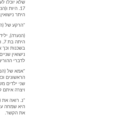
שלא יוכלו לע
17. היות 
היתר נישואין.
"הרקע של (ה
הי
בשכנות וכך א
נישואין שניי
לדברי ההורי
הראשונים וכא
שני ילדים מש
ויצרה איתם ק
"נ. רואה את 
היא שמחה על 
את הקשר.