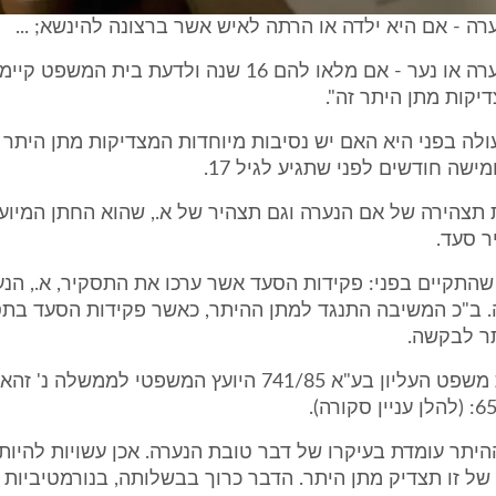
(2) לנישואי נערה או נער - אם מלאו להם 16 שנה ולדעת בית ה
יקות מתן היתר זה".
ולה בפני היא האם יש נסיבות מיוחדות המצדיקות מתן היתר 
ישה חודשים לפני שתגיע לגיל 17.
ת תצהירה של אם הנערה וגם תצהיר של א., שהוא החתן המיועד
ר סעד.
ון שהתקיים בפני: פקידות הסעד אשר ערכו את התסקיר, א., הנע
. ב"כ המשיבה התנגד למתן ההיתר, כאשר פקידות הסעד בת
ר לבקשה.
5. לדברי בית משפט העליון בע"א 741/85 היועץ המשפטי לממשל
היתר עומדת בעיקרו של דבר טובת הנערה. אכן עשויות להיות 
ל זו תצדיק מתן היתר. הדבר כרוך בבשלותה, בנורמטיביות