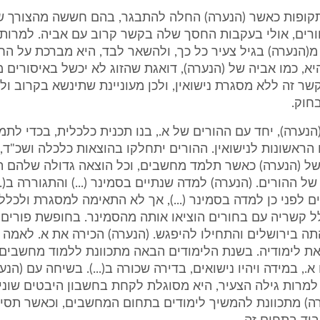
 תקופות כאשר (הנערה) החלה להתבגר, בהם חששה מהצורך ש
רים, אולי בעקבות החסך שלה בקשר קרוב עם אביה. למרות
(הנערה) בגיל צעיר כל כך, ולהשאר לבד, היא מברכת על ה
יא, כמו אביה של (הנערה), דואגת שהזוג לא יכשל באיסורים מ
שר זה ללא מסגרת נישואין, ולכן מעוניינת שתינשא בקרוב ול
חוק.
הנערה), יחד עם ההורים של א., בנו תכנית כלכלית, בכדי לתמו
הראשונות לנישואין. ההורים יתחלקו בהוצאות כלכלה ושכ"ד,
של (הנערה) כאשר תלמד מחשבים, וכל הוצאה גדולה שלהם 
ל ההורים. (הנערה) למדה שנתיים בסמינר (...) והתגוררה ב(..
ם לפני כן למדה בסמינר (...), אך לא התאימה למסגרת ולכלל
ל קשריה עם בחורים הוציאו אותה מהסמינר. בחופשת פורים 
ה בירושלים והתחילו להיפגש. (הנערה) הכירה את א. לאמה 
את לימודיה. בשנת הלימודים הבאה מתכוונת ללמוד מחשבים ב(
., במידה ויהיו נישואים, בדירה שכורה ב(...). בשיחה עם (הנער
מרות גילה הצעיר, היא מסוגלת לקחת בחשבון היבטים שונים
ערה) מתכוונת להמשיך לימודים בתחום המחשבים, וכאשר תסי