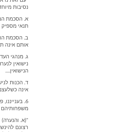
"עם זאת נראה
נסיבות מיוחד
א. הסכמת הנע
תנאי מספיק ל
ב. הסכמת הור
אותם אינה תנ
ג. מנהגי העד
הנישואין....
ד. הכנות לני
אינה כשלעצמ
6. בענייננו
משפחותיהם ה
"(א. והנערה)
רצונם להינשא