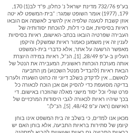
בע"פ 732/76 מדינת ישראל נ' כחלון, פ"ד לב(1) 170,
179, (1977) אומר השופט שמגר: "בית-המשפט לא יטה
אוזן קשבת לטענה שלפיה אין להשיב לאשמה אם הובאו
ראיות בסיסיות, אם כי דלות, להוכחת יסודותיה של
העבירה שפרטיה הובאו בכתב-האישום, ראיות בסיסיות
לענין זה אין משמען כאמור ראיות שמשקלן והיקפן
מאפשר הרשעה על אתר, אלא כדברי בית-המשפט
העליון ב-ע"פ 28/49, [1], הנ"ל, ראיות במידה היוצרת
אותה מערכת הוכחות ראשונית, המעבירה את הנטל של
הבאת ראיות (להבדיל מנטל השכנוע) מן התביעה
לנאשם... אין לדקדק בשלב דיוני זה כחוט השערה ולערוך
בדיקה מסועפת כדי להסיק אם אכן הוכח לכאורה כל
פרט שולי וכל יסוד מישני מאלה שהוזכרו באישום. די
בכך שיהיו ראיות לכאורה לגבי היסודות המרכזיים של
האישום (ראה ע"פ 48/42, [5], הנ"ל)."
מכאן אנו למדים, כי בשלב זה בית המשפט אינו בוחן
קיומן של סתירות בראיות התביעה, אלא בוחן האם יש
בראיות התביעה גם ראיות שעשויות להביא למסקנה