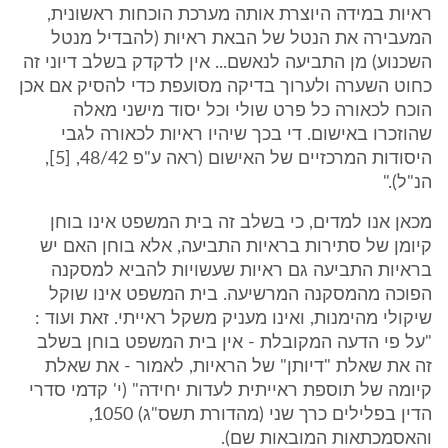
ראיות במידה היוצרת אותה מערכת הוכחות ראשונית,
המעבירה את הנטל של הבאת ראיות (להבדיל מנטל
השכנוע) מן התביעה לנאשם... אין לדקדק בשלב דיוני זה
כחוט השערה ולערוך בדיקה מסועפת כדי להסיק אם אכן
הוכח לכאורה כל פרט שולי וכל יסוד מישני מאלה
שהוזכרו באישום. די בכך שיהיו ראיות לכאורה לגבי
היסודות המרכזיים של האישום (ראה ע"פ 48/42, [5],
הנ"ל)."
מכאן אנו למדים, כי בשלב זה בית המשפט אינו בוחן
קיומן של סתירות בראיות התביעה, אלא בוחן האם יש
בראיות התביעה גם ראיות שעשויות להביא למסקנה
הפוכה מהמסקנה המרשיעה. בית המשפט אינו שוקל
שיקולי מהימנות, ואינו מעניק משקל ראייתי. זאת ועוד :
"על פי הדעה המקובלת - אין בית המשפט בוחן בשלב
זה את שאלת "דיותן" של הראיות, לאמור - את שאלת
קיומה של תוספת ראייתית לעדות יחידה" (י' קדמי סדרי
הדין בפלילים כרך שני (מהדורת תשס"ג) 1050,
והאסמכתאות המובאות שם).