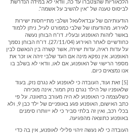
הלכאוריות שהצטברו עד כה, וודאי לא במידה הנדרשת
לביסוס טענה של "אין להשיב על אשמה".
הודעותיהם של עבדאלעאל ושלבי מתייחסות ישירות
לאירוע. מהודעתו של שלבי כמפורט לעיל, ניתן ללמוד
באשר לזהות האופנוע ובעליו. דו"ח הבוחן נעשה
כחודשיים לאחר האירוע (27/11/04). דו"ח הבוחן נסמך
על עדות ראיה, עדות ישירה, אשר קשרה בין הנאשם לבין
האופנוע. אין נפקא מינה אם העד שלבי זיהה או זכר את
מספר הרישוי של האופנוע, אם לאו, וודאי לא בשלב בו
אנו נמצאים כיום.
[5] זאת ועוד, העובדה כי לאופנוע לא נגרם נזק, בעוד
שלאופניו של הילד נגרם נזק חמור, אינה מוכיחה
כשלעצמה כי האופנוע לא היה מעורב בתאונה. על פי
כתב האישום, האופנוע פגע באופניים של ילד כבן 9, ולא
בכלי רכב, ואין זה בלתי סביר כי לא ייוותרו סימנים
באופנוע כתוצאה מהפגיעה.
העובדה כי לא נעשה זיהוי פלילי לאופנוע, אין בה כדי