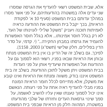
אלא, שבית המשפט רשאי להעדיף את הגרסה שמסרו
שני עדים אלה במשטרה בהודעותיהם, על פני אשר מסרו
במהלך עדותם בבית המשפט (סעיף 10 א' לפקודת
הראיות), בכך יקבל בית המשפט את ההודעה כראיה
לאמיתות תוכנה ויעניק "משקל שלילי לעוינותו של העד,
לא רק בגלל חוסר אמינותו... אלא בגלל חוסר האפשרות
להעמיד את גרסתו במבחן החקירה..." (י. קדמי, על סדר
הדין בפלילים, חלק שלישי (תשס"ג) 2003, 1158).
לפיכך, גם בשלב זה של הדיון בו אין בית המשפט מנתח
ובוחן את הראיות שבאו בפניו, רשאי הוא לסמוך גם על
ההודעות ועל האפשרות שיעדיף אותן על פני העדות
בבית המשפט ויתן משקל לתוכן ההודעות. בשלב זה בית
המשפט איננו בודק, משווה ומנתח את הראיות ואינו קובע
את משקלן, אלא מתייחס לכלל חומר הראיות המונח
בפניו מבלי להעדיף ראיה אחת על פני רעותה. הנאשם
אינו יכול לסמוך טענתו שאין עליו להשיב לאשמה, על
סמך שינוי גרסאות העדים וחזרתו של שלבי מהודעתו
במשטרה, המהווה חלק מן הראיות שבפני בית המשפט.