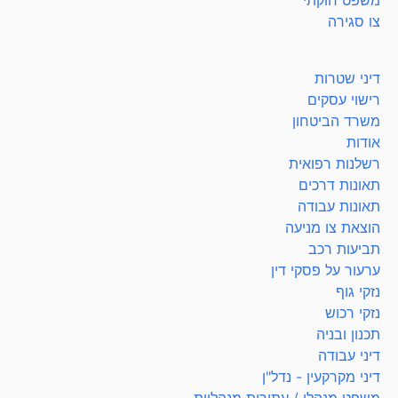
צו סגירה
דיני שטרות
רישוי עסקים
משרד הביטחון
אודות
רשלנות רפואית
תאונות דרכים
תאונות עבודה
הוצאת צו מניעה
תביעות רכב
ערעור על פסקי דין
נזקי גוף
נזקי רכוש
תכנון ובניה
דיני עבודה
דיני מקרקעין - נדל"ן
משפט מנהלי / עתירות מנהליות