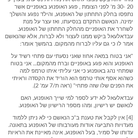
20 -30 מ' לפני הצומת , פגע האופנוע באופניים אשר
נתפסו בחלק התחתון של האופנוע, והילד נפגע והושלך
ימינה. הנאשם התקדם בנסיעתו, ואז עצר על מנת
לשחרר את האופניים מהחלק התחתון של האופנוע.
עבדאלעאל ביקש ממנו לעצור ולא לברוח, אלא שהנאשם
אמר לו כי גם עליו לברוח מהמקום. בהמשך אומר:
"אני בטוח במאה אחוז שאני נסעתי עם פתחי רשיד על
האופנוע והוא פגע באופניים וברח מהמקום... אני בטוח
שפתחי נהג באופנוע כי אני עליתי איתו טרמפ למה
כשהוא אסף אותי טרמפ הוא הוריד את הקסדה וראיתי
את הפנים שלו שזה פתחי" (ראה ת/7 עמ' 2).
עבדאלעאל לא ידע לספר למי שייך האופנוע, האם
לנאשם יש רישיון, ומהו מספר הרישיון של האופנוע.
[4] אין לקבל את טענת ב"כ הנאשם כי לא ניתן ללמוד
מעדויות התביעה אודות מעורבותו של האופנוע בתאונה.
עדותו של סמיר, בעל האופנוע, אינה מאיינת את הראיות