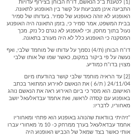
[1] לטענת ב"כ הנאשם, דו"ח הבוחן בצירוף עדויות
התביעה אינן מצביעות על קשר בין האופנוע לתאונה.
האופנוע לא זוהה כאופנוע של סמיר. בעדותו של סמיר
בבית המשפט, אמר סמיר כי, בזמן התאונה היה האופנוע
נעול בתוך מחסן, וכי לאופנוע לא נגרם כל נזק. מכך
המסקנה כי האופנוע כלל לא היה מעורב בתאונה.
דו"ח הבוחן (ת/4) נסמך על עדותו של מוחמד שלבי, ואף
נעשה על פי ביקור במקום, כאשר שמו של אותו שלבי
מצוין בדו"ח כמודיע.
[2] עד הראיה מוחמד שלבי קושר בהודעתו מיום
24/11/04 ( ת/6 ) את הנאשם לאירוע המתואר בכתב
האישום. הוא מסר כי ביום האירוע ראה את הנאשם נוהג
באופנוע עם קסדה לראשו, ואת אחמד עבדאלעאל יושב
מאחוריו, לדבריו:
"זיהיתי בוודאות שהנוהג באופנוע הוא פתחי ומאחוריו
אחמד עבדאלעאל בערך ממרחק כ- 10 מ' מאחורי עברו
אותי כאשר בצד שמאל של הכביש האופנוע היה