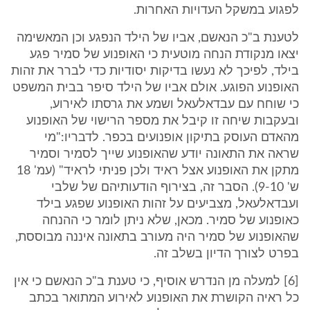
לפגוע במשקל העדויות האחרות.
לטענת ב"כ הנאשם, אביו של הילד הנפגע וכן המאשימה
יצאו מנקודת הנחה מוטעית כי האופנוע של סמיר פגע
בילד, לפיכך לא נעשו בדיקות יסודיות כדי לברר את זהות
האופנוע הפוגע. אולם אביו של הילד סיפר בבית המשפט
כי שוחח עם עבדאלעאל ושמע את גרסתו לאירוע,
ובעקבות שיחה זו קיבל את מספר הרישוי של האופנוע
מהאדם העוסק בתיקון אופנועים בכפר. לדבריו:"מי
שראה את התאונה יודע שהאופנוע שייך לסמיר וסמיר
מתקן את האופנוע אצל ראיד ולכן פניתי לראיד" (עמ' 18
ש' 9-10). הסבר זה, בצירוף הודעותיהם של שלבי
ועבדאלעאל, מצביעים על זהות האופנוע שפגע בילד
כאופנוע של סמיר. מכאן, שלא ניתן לומר כי ההנחה
שהאופנוע של סמיר היה מעורב בתאונה איננה מבוססת,
בפרט לצורך הדיון בשלב זה.
[6] למעלה מן הנדרש אוסיף, כי טענת ב"כ הנאשם כי אין
כל ראיה הקושרת את האופנוע לאירוע המתואר בכתב