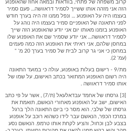
קרוב משפחה של פתחי, בוודאות ובמאה אחוז שהאופנוע
הזה אני מזהה אותו ששייך לסמיר דראוושה... פעם סמיר
בעצמו היה על האופנוע ... ונפל ממנו זה היה בערך חודש
לפני התאונה של האופניים סמיר בעצמו היה נוהג על
האופנוע בזמנו מאותו יום אני יודע שהאופנוע הזה שייך
לסמיר דראוושה... אני יודע שסמיר שם את האופנוע שלו
במחסן שלהם, אני ראיתי את האופנוע הזה כמה פעמים
במחסן כי אני גר קרוב לבית של סמיר בערך 20 מ' "
(עמ' 2).
מת/9 - רישום בעלות באופנוע, עולה כי במועד התאונה
היה רשום האופנוע המתואר בכתב האישום, על שמו של
אותו סמיר דראוושה .
[3] גרסתו של אחמד עבדאלעאל (ת/7) , אשר על פי כתב
האישום, ישב על האופנוע מאחורי הנאשם, תואמת את
גרסתו של שלבי. הוא מסר כי ביום התאונה הלך ברגל
במרכז הכפר, הנאשם עבר לידו כשהוא רוכב על אופנוע
בצבע לבן וכחול, והציע לקחת אותו טרמפ. הנאשם נסע
מהר והוא בקש ממנו להאט את מהירות נסיעתו. בערך כ-