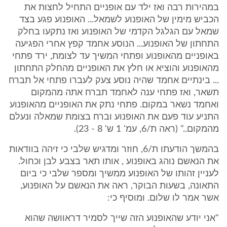
במהירות רבה ואז ילד עם אופניים התחיל לחצות את
הכביש מימין של האופנוע לשמאל... האופנוע פגע בצד
שמאל עם הגלגל הקדמי של האופנוע ואז נתקעו בחלק
התחתון של האופנוע... הנוסע אחמד קפץ אחרי הפגיעה
באופניים מהאופנוע ופתחי המשיך עד לצומת, ירד פתחי
מהאופנוע והוציא או חלץ את האופניים מהחלק התחתון
... בינתיים אחמד שהיה נוסע צעק לעברו פתחי אל תברח
תשאר, ואז פתחי ענה לאחמד תברח אתה מהמקום
ואחמד נשאר במקום. פתחי נתק את האופניים מהאופנוע
התניע עוד פעם את האופנוע וברח בצומת שמאלה ונעלם
מהמקום.." (ראה ת/6, עמ' 1 ש' 8 - 23).
בהמשך הודעתו ת/6, חוזר ומדגיש שלבי כי זיהה בוודאות
את הנאשם נוהג באופנוע , אותו תאר בצבע לבן וכחול.
לעניין זהותו של האופנוע ממשיך ומספר שלבי כי ביום
התאונה, בשעות הבוקר, ראה את הנאשם על האופנוע,
אשר אמר לו שלום. ומוסיף כי:
"אני יודע שהאופנוע הזה שייך לסמיר דראוושה שהוא