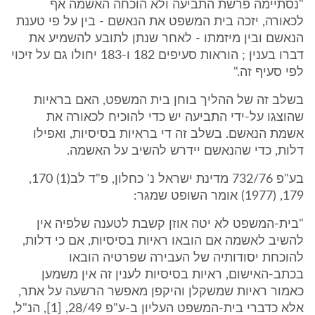
"נסתיימה פרשת התביעה ולא הוכחה האשמה אף
לכאורה, יזכה בית המשפט את הנאשם - בין על פי טענת
הנאשם ובין מיזמתו - לאחר שנתן לתובע להשמיע את
דברו בענין ; הוראות סעיפים 182 ו-183 יחולו גם על זיכוי
לפי סעיף זה."
בשלב זה של ההליך בוחן בית המשפט, האם בראיות
שהוצגו על-ידי התביעה יש כדי להוכיח לכאורה את
אשמת הנאשם. בשלב זה די בראיות בסיסיות, ואפילו
דלות, כדי שהנאשם יידרש להשיב על האשמה.
בע"פ 732/76 מדינת ישראל נ' כחלון, פ"ד לב(1) 170,
179, (1977) אומר השופט שמגר:
"בית-המשפט לא יטה אוזן קשבת לטענה שלפיה אין
להשיב לאשמה אם הובאו ראיות בסיסיות, אם כי דלות,
להוכחת יסודותיה של העבירה שפרטיה הובאו
בכתב-האישום, ראיות בסיסיות לענין זה אין משמען
כאמור ראיות שמשקלן והיקפן מאפשר הרשעה על אתר,
אלא כדברי בית-המשפט העליון ב-ע"פ 28/49, [1], הנ"ל,