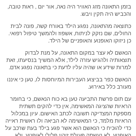
בזמן התאונה מזג האוויר היה נאה, אור יום , ראות טובה,
והכביש היה תקין ויבש.
כתוצאה מהתאונה, נפגע הילד באורח קשה, פונה לבית
החולים, שם נזקק לניתוח, אשפוז ולהמשך טיפול רפואי.
כן ניזוקו האופנוע והאופניים של הילד.
הנאשם לא עצר במקום התאונה, על מנת לבדוק
תוצאותיה ולהגיש עזרה לילד, אלא המשיך בנסיעתו, זאת
למרות שידע או שהיה עליו לדעת כי בתאונה נפגע אדם.
הנאשם כפר בביצוע העבירות המיוחסות לו, טען כי איננו
מעורב כלל באירוע.
עם תום פרשת התביעה טען בא כוח הנאשם, כי בחומר
הראיות שהציגה המאשימה, אין כדי להקים תשתית
מספקת המצדיקה תשובה לכתב האישום. עיון במכלול
הראיות מלמד, כי המאשימה לא הביאה ולו ראשית ראייה
כדי להוכיח כי הנאשם הוא אשר פגע בילד בעת שרכב על
האופנוע. לא נעשתה פעולת זיהוי פלילי לאופנוע, ולא