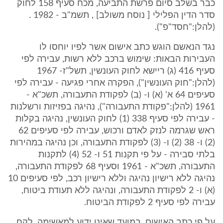
כבר בשלב סיום פרשת התביעה, מכח סעיף 158 לחוק
סדר הדין הפלילי [ נוסח משולב] , תשמ"ב - 1982 .
(להלן:"חסד"פ").
נגד הנאשם הוגש כתב אישום אשר לפיו יוחסו לו
העבירות הבאות: שימוש ברכב ללא רשות, עבירה לפי
סעיף 416 (ג) ריישא לחוק העונשין, תשל"ז- 1967
(להלן:"חוק העונשין"), הפקרה אחרי פגיעה - עבירה לפי
סעיפים 64 א' (א) ו- (ב) לפקודת התעבורה, תשכ"א -
1961 (להלן:"פקודת התעבורה"), נהיגה בפזיזות ורשלנות
- עבירה לפי סעיף 338 (1) לחוק העונשין, נהיגה בקלות
ראש שגרמה לנזק לאדם ורכוש, עבירה לפי סעיפים 62
(2) ו- 38 (2) ו- (3) לפקודת התעבורה, וכן נהיגה במהירות
בלתי סבירה - על פי תקנות 51 ו- 52 (4) לתקנות
התעבורה, תשכ"א - 1961 וסעיף 68 לפקודת התעבורה,
נהיגה ללא רישיון נהיגה וללא רישיון רכב, לפי סעיפים 10
(א) ו- 2 לפקודת התעבורה, ונהיגה ללא תעודת ביטוח,
עבירה לפי סעיף 2 לפקודת הביטוח.
על פי כתב האישום, במועד שאינו ידוע למאשימה, לקח