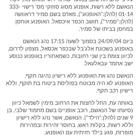
הנאשם ללא רשות, אופנוע מסוג סוזוקי מס' רישוי 333-
01-14 (להלן:"האופנוע"), מאדם בשם סמיר דראוושה
(להלן:"סמיר"), תושב הכפר איכסאל. האופנוע אוחסן
במחסן בביתו של סמיר.
ביום 24/09/04 בסמוך לשעה 17:15 נהג הנאשם
באופנוע בשכונת אלג'בל שבכפר אכסאל, מצפון לדרום,
לכיוון צומת בין שני רחובות, כשמאחוריו באופנוע כנוסע
ישב אחמד עבאלעאל.
הנאשם נהג את האופנוע ללא רישיון נהיגה תקף.
האופנוע לא היה מבוטח בפוליסת ביטוח בת תוקף, וללא
רישיון רכב תקף.
באותה עת, החל לחצות את הרחוב מימין לשמאל כיוון
נסיעתו של הנאשם, רוכב אופניים בשם מחמוד שלבי, בן
9 שנים (להלן:"הילד"). הנאשם, אשר נהג ללא רישיון
וללא רשות, בקלות ראש, בחוסר זהירות ובמהירות
מופרזת, פגע בילד חזיתית עם האופנוע.