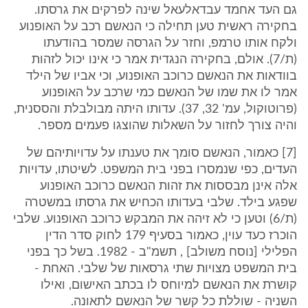
גם העד אחמד עבדאלעאל שינה לפרקים את גרסתו.
בחקירה ראשית טען תחילה כי הנאשם רכב על האופנוע
ולקח אותו טרמפ, וחזר על הגרסה שמסר בהודעתו
(ת/7). אולם, בחקירה הנגדית אמר כי אינו יכול לזהות
בוודאות את הנאשם כרוכב האופנוע, וכי אביו של הילד
אמר לו את שמו של הנאשם כמי שרכב על האופנוע
(פרוטוקול, עמ' 32, 37). עדותו היתה מבולבלת והססנית,
והיה צורך לחזור על השאלות שהוצגו פעמים מספר.
[7] כאמור, הנאשם סומך את טענתו על עדויותיהם של
העדים, כפי שנמסרו בפני בית המשפט. לשיטתו, עדויות
אלה אינן מבססות את זהות הנאשם כרוכב האופנוע
שפגע בילד. שלבי בעדותו הכחיש את גרסתו במשטרה
(ת/6) וטען כי לא זיהה את המבקש כרוכב האופנוע. שלבי
הוכרז כעד עוין, כאמור בסעיף 179 לחוק סדר הדין
הפלילי [נוסח משולב] , תשמ"ב - 1982. בשל כך בפני
בית המשפט מצויות שתי גרסאות של שלבי. האחת -
קושרת את הנאשם למיוחס לו בכתב האישום, ואילו
השניה - שוללת כל קשר של הנאשם לתאונה.