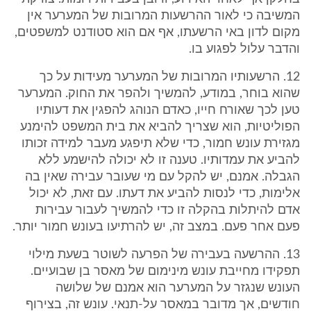
המשיבה כי לאור ההרשעות המרובות של המערער אין
מקום לדון באי הרשעתו, אף אם הוא סטודנט למשפטים,
והדבר עלול לפגוע בו.
12. הרשעותיו המרובות של המערער מעידות על כך
שהוא בוחר, במודע, להמשיך ולהפר את החוק. המערער
טען לכך שאורח חייו, כאדם הנוהג להפגין את דעותיו
הפוליטיות, הוא שצריך להביא את בית המשפט להימנע
מגזירת עונש חמור, כדי שלא תיפגע מעבר למידה זכותו
להביע את עמדותיו. טענה זו לא יכולה להישמע ללא
הגבלה. אמנם, יש להקל עם מי שעובר עבירה שאין בה
אלימות, כדי לנסות להביע את דעתו. עם זאת, לא יכול
אדם להיתלות בהקלה זו כדי להמשיך לעבור עבירות
פעם אחר פעם. במצב זה, יש להרתיעו בעונש חמור יותר.
13. ההרשעה בעבירה של הפרעה לשוטר בשעת מילוי
תפקידו מחייבת עונש מינימום של מאסר בן שבועיים.
העונש שנגזר על המערער הוא אמנם של שלושה
חודשים, אך מדובר במאסר על-תנאי. עונש זה, בצירוף