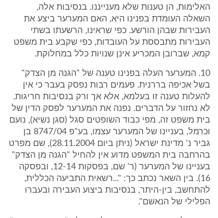
האלימות, הן טענות שלא מענייננו. בנסיבות אלה,
השאלה העומדת בפנינו היא, האם המערער ביצע את
העבירות שבהן הורשע. כפי שראינו, הרשעתו בשתי
העבירות מתבססת על העובדות, כפי שקבע בית משפט
קמא, שברובן המכריע אינן שנויות כלל במחלוקת.
10. המערער העלה בפנינו טענה של "הגנה מן הצדק"
בשל אכיפה בררנית. פעמים רבות נפסק בעבר כי אין
להעלות טענה זו בעלמא, אלא אך ורק בנסיבות חריגות.
לא נחזור על הדברים. נפנה את המערער לפסק הדין של
בית משפט זה, מפי כבוד השופטים סגל (סגן נשיא), נועם
וכרמל, בעניינו של המערער עצמו, בע"פ 8747/04 בן
גביר נ' מדינת ישראל (ניתן ביום 28.11.2004), שם מפרט
בהרחבה בית המשפט מדוע אין להחיל "הגנה מן הצדק"
בעניינו של המערער (ר' שם, בפסקות 12-14, ובפסקה
16). בין השאר נכתב כך: "...רשאית התביעה הכללית,
להתחשב, בין-היתר, בנסיבות ביצוע העבירה ובעברו
הפלילי של הנאשם".