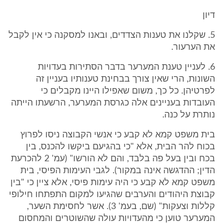
דיון
5. שקלנו את טענות הצדדים, ובאנו למסקנה כי אין לקבל
את הערעור.
6. לעניין טענת המערער בדבר הסתירות בעדויות
השונות, הרי שאין צורך בבחינת טענותיו בעניין זה
לפרטיהן. כל כך, משום שאפילו היינו מקבלים כי
העובדות בעניינים אלה כגרסת המערער, הרשעתו הייתה
נותרת על כנה.
בית משפט קמא לא קבע כי אנשי הקבוצה ניסו לפרוץ
בכוח להר הבית, אלא "כי בהגיעם ביקשו להכנס, בין
בכח ובין בעל פה בלבד, והם לא הורשו" (עמ' 2 להכרעת
הדין; ההדגשה אינה במקור). לגבי העימות הפיסי, בית
משפט קמא לא קבע כי היה עימות פיסי, אלא ציין כי "בין
קבוצת היהודים והערבים שהגיעו למקום התפתחו חילופי
קללות וצעקות" (שם, בעמ' 3). אשר לחסימת השער,
המערער טוען כי מהעדויות עולה שהשוטרים והמחסום