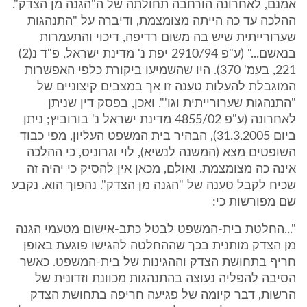
אמנם, לאחרונה הורחבה תחולתה של ה"הגנה מן הצדק".
ההלכה עד כה הייתה מצומצמת, ודיברה על "התנהגות
שערורייתית שיש בה משום רדיפה, דיכוי והתעמרות
בנאשם..." (ע"פ 2910/94 יפת נ' מדינת ישראל, פ"ד נ(2)
221, בעמ' 370). היו שהשמיעו ביקורת כלפי האפשרות
המוגבלת להעלות טענה זו אך במצבים קיצוניים של
"התנהגות שערורייתית וגו'". ואכן, בפסק דין שניתן
לאחרונה (ע"פ 4855/02 מדינת ישראל נ' בורוביץ; ניתן
ביום 31.3.2005), הבהיר בית המשפט העליון, מפי כבוד
השופטים מצא (המשנה לנשיא), לוי וגרוניס, כי ההלכה
אינה כה מצומצמת. ואולם, מכאן אין להסיק כי יהיה זה
שכיח לקבל טענה של "הגנה מן הצדק". נהפוך הוא. נקבע
שם מפורשות כי:
"...החלטת בית-המשפט לבטל כתב-אישום מטעמי הגנה
מן הצדק מותנית בכך שההחלטה להגישו פוגעת באופן
חריף בתחושת הצדק וההגינות של בית-המשפט. כאשר
הסיבה להפליה נעוצה בהתנהגות מכוונת וזדונית של
הרשות, דבר קיומה של פגיעה חריפה בתחושת הצדק