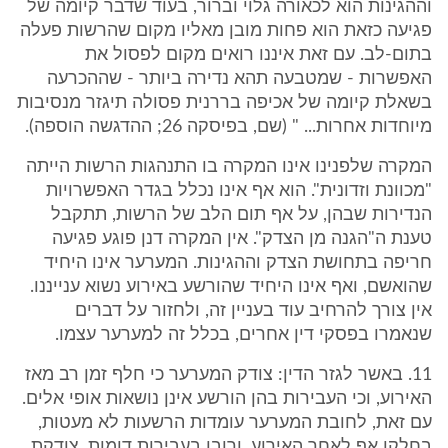
וההגינות הוא לכאורה גלוי וברור, בעוד שדבר קיומה של
פגיעה כזאת הוא פחות מובן מאליו מקום שהרשות פעלה
בתום-לב. עם זאת איננו רואים מקום לפסול את
האפשרות - שמטבעה תהא נדירה ביותר - שההכרעה
בשאלת קיומה של אכיפה בררנית פסולה תיגזר מנסיבות
מיוחדות אחרות... " (שם, בפיסקה 26; ההדגשה הוספה).
המקרה שלפנינו אינו המקרה בו התנהגות הרשות הייתה
"מכוונת וזדונית". הוא אף אינו נכלל בגדר האפשרויות
הנדירות שבהן, על אף תום הלב של הרשות, תתקבל
טענת ה"הגנה מן הצדק". אין המקרה דנן פוגע פגיעה
חריפה בתחושת הצדק וההגינות. המערער אינו היחיד
שהואשם, ואף אינו היחיד שהורשע באירוע נשוא ענייננו.
אין צורך להרחיב עוד בעניין זה, ולחזור על דברים
שנאמרו בפסקי דין אחרים, בכלל זה למערער עצמו.
11. באשר לגזר הדין: צודק המערער כי חלף זמן רב מאז
האירוע, וכי העבירות בהן הורשע אינן נושאות אופי אלים.
עם זאת, לחובת המערער עומדות הרשעות לא מעטות,
בחלקן אף לאחר האירוע, ורובן בעבירות דומות. צודקת