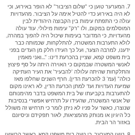
7. המערער טוען כי "שלום הציבור" לא הופר באירוע, וכי
לא היה באירוע כדי להטיל אימה על הציבור. מהעדויות
עולה כי התפתח עימות בין הקבוצה היהודית לבין
המוסלמים במקום, ולו "רק" עימות מילולי. עוד עולה
מהעדויות, כי המדובר בעימות שיכול היה להפוך במהרה,
לולא התערבות המשטרה, להתלקחות, שכמותה כבר
ידענו, למרבה הצער, ועל כך העידו חלק מן העדים בפני
בית משפט קמא, שציין בהכרעת דינו: "...ואני מאמין
לאנשי המשטרה שבמקום כי האוירה היתה על סף פיצוץ
והתלקחות שהיתה עלולה 'להבעיר' את העיר העתיקה
כולה" (עמ' 3 להכרעת הדין). חרף השנים שחלפו מאז
שמיעת העדויות ועד למתן הכרעת הדין, לא ראינו מקום
להתערבות בקביעתו של בית המשפט בדבר מהימנותם
של אנשי המשטרה, שהעידו על תרחיש אפשרי בנסיבות
שנוצרו, כאשר על פניו לא ניתן לומר כי תרחיש זה משולל
כל היגיון או מנותק מהמציאות, לאור תפקידם וניסיונם
באזור הר הבית.
8. טוען המערער, כי טעה בית משפט קמא, כאשר הרשיעו