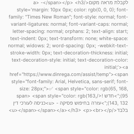
לקבלת מראה מקום</a> -</span></p> <h3
style='margin: 10px 0px; color: rgb(0, 0, 0); font-
family: "Times New Roman"; font-style: normal; font-
variant-ligatures: normal; font-variant-caps: normal;
letter-spacing: normal; orphans: 2; text-align: start;
text-indent: 0px; text-transform: none; white-space:
normal; widows: 2; word-spacing: 0px; -webkit-text-
stroke-width: 0px; text-decoration-thickness: initial;
text-decoration-style: initial; text-decoration-color:
initial;'><a
href="https://www.dinrega.com/assist/temp"><span
style="font-family: Arial, Helvetica, sans-serif; font-
size: 28px;">✅ <span style="color: rgb(65, 168,
95);">חדש !</span> <span style="color: rgb(163,
143, 132);">עזרה בחיפוש פסיקה - <u>כניסה לעורכי דין
בלבד</u></span></span></a></h3> <p><br></p>