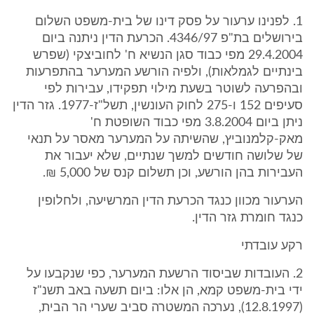
1. לפנינו ערעור על פסק דינו של בית-משפט השלום
בירושלים בת"פ 4346/97. הכרעת הדין ניתנה ביום
29.4.2004 מפי כבוד סגן הנשיא ח' לחוביצקי (שפרש
בינתיים לגמלאות), ולפיה הורשע המערער בהתפרעות
ובהפרעה לשוטר בשעת מילוי תפקידו, עבירות לפי
סעיפים 152 ו-275 לחוק העונשין, תשל"ז-1977. גזר הדין
ניתן ביום 3.8.2004 מפי כבוד השופטת ח'
מאק-קלמנוביץ, שהשיתה על המערער מאסר על תנאי
של שלושה חודשים למשך שנתיים, שלא יעבור את
העבירות בהן הורשע, וכן תשלום קנס של 5,000 ₪.
הערעור מכוון כנגד הכרעת הדין המרשיעה, ולחלופין
כנגד חומרת גזר הדין.
רקע עובדתי
2. העובדות שביסוד הרשעת המערער, כפי שנקבעו על
ידי בית-משפט קמא, הן אלו: ביום תשעה באב תשנ"ז
(12.8.1997), נערכה המשטרה סביב שערי הר הבית,