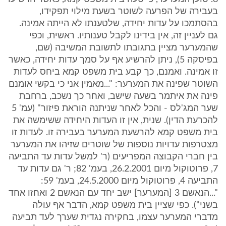
בעבירה של הפרעה לשוטר בשעת מילוי תפקידו,
בהסתמכו על עדות יחידה, שלטענתו לא הייתה אמינה.
גם לעניין זה, אין בידינו לקבל טענותיו. ראשית, וכפי
שהמערער מציין בתגובתו לתשובת המשיבה (שם,
בפיסקה 5), ניתן להרשיע אף על סמך עדות יחידה, כאשר
זו אמינה. ואמנם, כך קבע בית משפט קמא ביחס לעדות
השוטר שפינה את המערער: "...מאמין אני כי בקשי אומנם
פינה את איתמר בשעה שישב, ואחר כך נשכב, ברחבת
שער המג'לס - והכל לאחר שניתנה הוראת פיזור" (עמ' 5
להכרעת הדין). שנית, אין זו העדות היחידה ששימשה את
בית משפט קמא להרשעת המערער בעבירה זו. לעדות זו
מצטרפות עדויות נוספות של שוטרים שזיהו את המערער
בין חברי הקבוצה המפריעים (ר' למשל עדות עד התביעה
7, פרוטוקול מיום 26.2.2001, בעמ' 82; ר' גם עדות עד
התביעה 4, פרוטוקול מיום 24.5.2000, בעמ' 59:
"...הנאשם 3 [המערער] ישב יחד עם הנאשם 2 ואחזו אחד
בשני"). כפי שציין בית משפט קמא, הדבר אף עולה
מדברי המערער עצמו, בחקירה נגדית שערך לעד תביעה