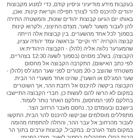
בעקבות מידע מודיעיני וניסיון קודם, כדי למנוע מקבוצות
יהודים להיכנס להר לצורך תפילה וקריאת קינות. ואכן,
באותו יום הגיעו קבוצות יהודים שונות, והמשטרה התירה
להן לעבור משער לשער, מצדם החיצוני, ולקרוא קינות
בסמוך לכל אחד מהשערים. בין קבוצות אלה הייתה
קבוצה הקרויה "חי וקיים" ובראשה עמד יהודה עציון,
שהמערער נלווה אליה (להלן - הקבוצה היהודית או
הקבוצה). בשלב מסוים (בסמוך לשעה 12:30 בצהריים,
לפי כתב האישום), התקרבה הקבוצה אל מחסום
משטרתי שהוצב כ-20 מטרים לפני שער המג'לס (להלן -
שער המג'לס או השער), שהינו אחד משערי הר הבית.
הקבוצה ביקשה להיכנס אל רחבת ההר, אך השוטרים
במקום לא הרשו להם לעשות כן. חברי הקבוצה התיישבו
בחלקם לפני המחסום, וחלקם האחר נותר לעמוד.
ביושבם ובעומדם כך, נחסם מעבר הרחוב הצר.
מתפללים מוסלמים שביקשו להיכנס להר הבית, התקשו
לעבור מהרחוב אל עבר ההר, והחלה להתפתח מהומה
במקום מצד הערבים. במקביל, קבוצות ערבים בתוך הר
הבית החלו מתקהלים בסמוך לשער, מצדו הפנימי,