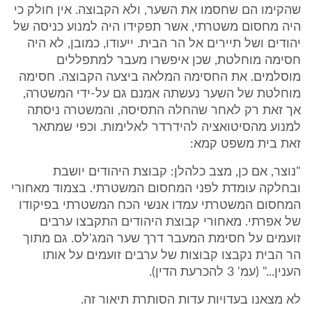
שהקימו הם שחסמו את השער, ולא הקבוצה. אין חולק כי
היה מחסום משטרתי, אשר תפקידו היה למנוע כניסה של
יהודים ושל תיירים אל הר הבית. ייעודו, כמובן, לא היה
חסימה מוחלטת, שכן איפשרו מעבר למתפללים
מוסלמים. את החסימה המלאה ביצעה הקבוצה. חסימה
מוחלטת של השער נעשתה אמנם גם על-ידי המשטרה,
אך זאת רק לאחר שהחלה התסיסה, והמשטרה ניסתה
למנוע מהסיטואציה להידרדר לאלימות. וכפי שמתאר
זאת בית משפט קמא:
"נוצר, אם כן, מצב כלהלן: קבוצת היהודים יושבת
ובחלקה עומדת לפני המחסום המשטרתי. בצמוד מאחורי
המחסום המשטרתי עמדו אנשי הכח המשטרתי בפיקודו
של אפרתי. מאחורי קבוצת היהודים התקבצו ערבים
זועמים על חסימת המעבר דרך שער המג'לס. גם מתוך
הר הבית נקבצו קבוצות של ערבים זועמים על אותו
הענין..." (עמ' 3 להכרעת הדין).
לא מצאנו בעדויות עדות הסותרת תיאור זה.