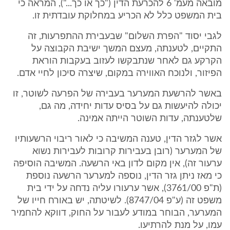
מובאה מעמ' 6 להכרעת הדין ("כך או כך..."), המראה כי
בית המשפט כלל לא הכריע במחלוקת עובדתית זו.
לגבי יסוד "הפרת השלום" שבעבירת ההתפרעות, זה
התקיים, לטענתה, מעצם המשך ישיבת הקבוצה על
הקרקע גם לאחר שנתבקשו לעזוב בעקבות הוראת
הפיזור, ולנוכח האווירה במקום, שיצרה סיכון לחיי אדם.
באשר להרשעת המערער בעבירה של הפרעה לשוטר, זו
יכולה להיעשות גם על בסיס עדות יחידה, מה גם,
שלטענתה, עדות השוטר הייתה אמינה.
אשר לגזר הדין, טענה המשיבה כי לאור ריבוי הרשעותיו
של המערער (רובן בעבירות קרובות לעבירות נשוא
ערעור זה), אין מקום לדון באי הרשעה. המשיבה הוסיפה
כי מאז ניתן גזר הדין, נוספה למערער הרשעה נוספת
(ת"פ 3761/00), אשר ערעורו עליה נדחה על ידי בית
משפט זה (ע"פ 8747/04). לשיטתה, יש באורח חייו של
המערער, הבוחר במודע לעבור על החוק, דווקא להחמיר
עמו, על מנת להרתיעו.