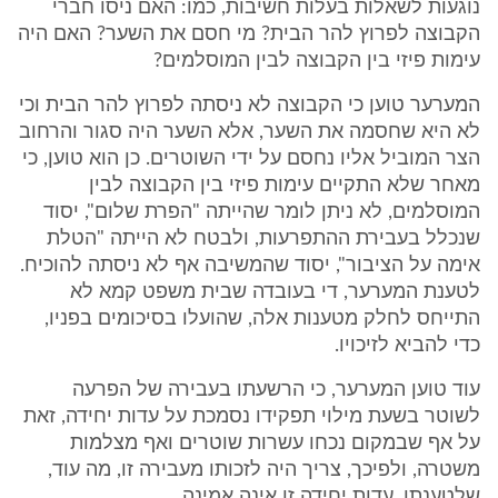
נוגעות לשאלות בעלות חשיבות, כמו: האם ניסו חברי
הקבוצה לפרוץ להר הבית? מי חסם את השער? האם היה
עימות פיזי בין הקבוצה לבין המוסלמים?
המערער טוען כי הקבוצה לא ניסתה לפרוץ להר הבית וכי
לא היא שחסמה את השער, אלא השער היה סגור והרחוב
הצר המוביל אליו נחסם על ידי השוטרים. כן הוא טוען, כי
מאחר שלא התקיים עימות פיזי בין הקבוצה לבין
המוסלמים, לא ניתן לומר שהייתה "הפרת שלום", יסוד
שנכלל בעבירת ההתפרעות, ולבטח לא הייתה "הטלת
אימה על הציבור", יסוד שהמשיבה אף לא ניסתה להוכיח.
לטענת המערער, די בעובדה שבית משפט קמא לא
התייחס לחלק מטענות אלה, שהועלו בסיכומים בפניו,
כדי להביא לזיכויו.
עוד טוען המערער, כי הרשעתו בעבירה של הפרעה
לשוטר בשעת מילוי תפקידו נסמכת על עדות יחידה, זאת
על אף שבמקום נכחו עשרות שוטרים ואף מצלמות
משטרה, ולפיכך, צריך היה לזכותו מעבירה זו, מה עוד,
שלטענתו, עדות יחידה זו אינה אמינה.