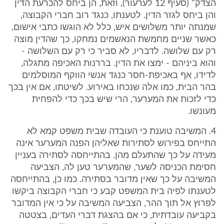
הצדק" (סעיף 12 לערעור), וזאת, הן ביחס להכרעת הדין
והן ביחס לגזר הדין. לטענתו, כנגד רוב חברי הקבוצה,
שמנתה יותר משלושים איש, כלל לא הוגשו כתבי אישום,
כאשר שניים מחמשת הנאשמים נמחקו, כך שהדין מוצה
רק עם שלושה. לדבריו, לא סביר כי רק עם השלושה -
והוא ביניהם - ימצו את הדין. בררנות האכיפה מתגלה,
לדידו, אף באכיפת-חסר כנגד אנשי הווקף המוסלמים
בהר הבית, כמו אלה שנכחו באירוע. לשיטתו, אם אין בכך
כדי לזכות את המערער, הרי שיש בכך כדי להפחית
מעונשו.
4. המשיבה טוענת כי העובדה שבית משפט קמא לא
התייחס בפירוש לסתירות שאליהן הפנה המערער אינה
מעידה על כך שהתעלם מהן. בהתייחסה לסתירה בעניין
חסימת הכניסה לשער, שהמערער טען לה, הצביעה
המשיבה על כך שאין מדובר בסתירה. כמו כן, בהתייחסה
לטענתו לפיה בית המשפט קבע כי חברי הקבוצה ביקשו
לפרוץ אל תוך ההר, הצביעה המשיבה על כי אין המדובר
בקביעה עובדתית, כי אם בהצגת דברי העדים, בצטטה