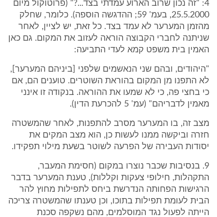
4: "זה נכון שרוב הארוע עמדתי בצד...?" (פרוטוקול מיום
25.5.2000, בעמ' 59; ההדגשה הוספה). כלומר, שחלק
מהזמן המערער לא עמד בצד. כל זאת, יש לציין, לאחר
שניתנה לחברי הקבוצה הוראה לעזוב את המקום. גם כאן
האמין בית משפט קמא לעדי התביעה:
"היהודים, ובהם שני הנאשמים שלפני [ביניהם המערער],
לא התפנו מן המקום בהוראת השוטרים. טוענים הם, אם
כי בחצי פה, כי לא שמעו את ההוראה. בנקודה זו אינני
מאמין לדבריהם" (עמ' 5 להכרעת הדין).
מצב זה, בו המערער מסרב להתפנות, לאחר שהמשטרה
חזרה וביקשה ממנו לעשות כן, הוא מצב המקים את
יסודות העבירה של הפרעה לשוטר בשעת מילוי תפקידו.
9. בנסיבות שכבר נוצרו במקום (חסימת המעבר,
התקהלות, חילופי צעקות וקללות), טענת המערער בדבר
הרגישות הפחותה הנדרשת ביחס לתפילות מחוץ להר
הבית לעומת תפילות בתוכו, וכן טענתו שהמשטרה צריכה
הייתה לפעול נגד המוסלמים, מהם נשקפה סכנת