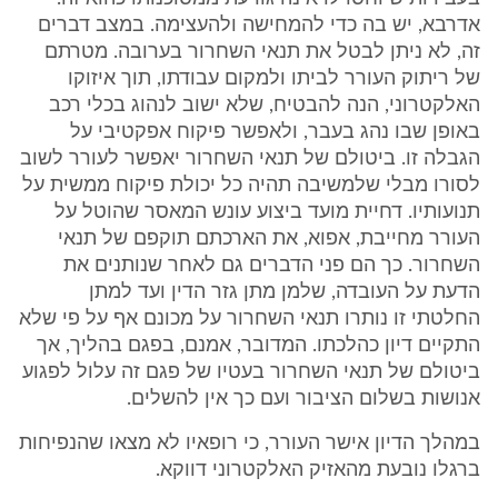
אדרבא, יש בה כדי להמחישה ולהעצימה. במצב דברים
זה, לא ניתן לבטל את תנאי השחרור בערובה. מטרתם
של ריתוק העורר לביתו ולמקום עבודתו, תוך איזוקו
האלקטרוני, הנה להבטיח, שלא ישוב לנהוג בכלי רכב
באופן שבו נהג בעבר, ולאפשר פיקוח אפקטיבי על
הגבלה זו. ביטולם של תנאי השחרור יאפשר לעורר לשוב
לסורו מבלי שלמשיבה תהיה כל יכולת פיקוח ממשית על
תנועותיו. דחיית מועד ביצוע עונש המאסר שהוטל על
העורר מחייבת, אפוא, את הארכתם תוקפם של תנאי
השחרור. כך הם פני הדברים גם לאחר שנותנים את
הדעת על העובדה, שלמן מתן גזר הדין ועד למתן
החלטתי זו נותרו תנאי השחרור על מכונם אף על פי שלא
התקיים דיון כהלכתו. המדובר, אמנם, בפגם בהליך, אך
ביטולם של תנאי השחרור בעטיו של פגם זה עלול לפגוע
אנושות בשלום הציבור ועם כך אין להשלים.
במהלך הדיון אישר העורר, כי רופאיו לא מצאו שהנפיחות
ברגלו נובעת מהאזיק האלקטרוני דווקא.