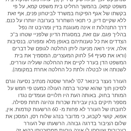
משפט קמא). בהמשך החליט בית משפט קמא, על פי
בקשתו של אגף הפיקוח במשרד לביטחון פנים, אף זאת
ללא שקיים דיון, כי תנאי השחרור בערובה יוותרו על כנם.
דרך התנהלות זו אינה מעוגנת בדין ומהיבט זה נפל
בהליך פגם. עם זאת, במסגרת הדיון שלפניי שטחו ב"כ
הצדדים את כל טענותיהם באופן מלא ומפורט. בנסיבות
אלה, איני רואה מניעה ליתן החלטה לגופם של דברים
(וראו את סעיף 54 לחוק המעצרים, המסמיך את בית
המשפט הדן בערר לקיים את ההחלטה שעליה עוררים,
לשנותה או לבטלה ולתת כל החלטה אחרת במקומה).
העורר נעצר בינואר 07' לאחר שסטה מנתיב נסיעה וגרם
לסיכון תוך שהוא שיכור ברמה העולה כמעט פי חמש על
המותר בחוק. באותה העת היו תלויים ועומדים נגדו
מספר תיקים בגין עבירות שכרות ונהיגה תחת פסילה.
לחובתו של העורר לא פחות מ- 60 הרשעות קודמות. אין,
אפוא, קושי לקבוע, כי מדובר בנהג שלוח רסן, המסכן את
שלום הציבור בדרגה גבוהה. הרשעתו של העורר
בעבירות שיוחסו לו אינה גורעת ממסוכנותו כהוא זה.