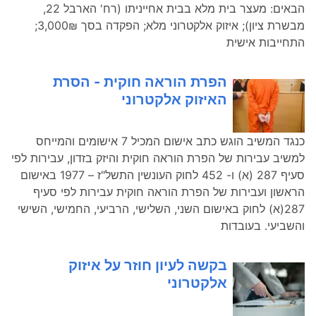
הבאים: מעצר בית מלא בבית אחייניתו (רח' הארבל 22,
מבשרת ציון); איזוק אלקטרוני מלא; הפקדה בסך 3,000₪;
התחייבות אישית
הפרת הוראה חוקית - הסרת
האיזוק אלקטרוני
כנגד המשיב הוגש כתב אישום המכיל 7 אישומים והמייחס
למשיב עבירות של הפרת הוראה חוקית והיזק בזדון, עבירות לפי
סעיף 287 (א) ו- 452 לחוק העונשין התשל"ז – 1977 באישום
הראשון ועבירות של הפרת הוראה חוקית עבירות לפי סעיף
287(א) לחוק באישום השני, השלישי, הרביעי, החמישי, השישי
והשביעי. בעובדות
בקשה לעיון חוזר על איזוק
אלקטרוני