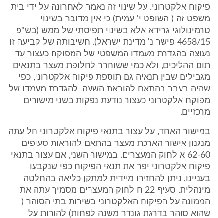
פיקוח אלקטרוני. על שינוי זה נאמר לאחרונה על ידי בית
משפט זה ( השופט י' עמית) כי אין מדובר בשינוי
טרמינולוגי גרידא אלא בשינוי תפיסתי של ממש (בש"פ
4658/15 פישר נ' מדינת ישראל). חשיבותה של קביעה זו
נעוצה בהגדרת מעמדו המשפטי של המפוקח כעצור עד
תום ההליכים, ולא כמי ששוחרר לחלופת מעצר בתנאים
מגבילים שבין תנאיה גם תוספת פיקוח אלקטרוני, כפי
שהיה בעבר בהתאם להוראת השעה. להגדרת מעמדו של
מפוקח אלקטרוני כעצור נודעת נפקות בשני מישורים
מרכזיים.
במישור האחד, על עצור בתנאי פיקוח אלקטרוני חל עתה
מנגנון אישור הארכת מעצר בהתאם להוראות סעיפים
62-60 א לחוק המעצרים. במישור השני, אם עצור בתנאי
פיקוח אלקטרוני יפר את תנאי הפיקוח כפי שנקבעו
בעניינו, ניתן להחזירו מיידית למתקן כליאה בהחלטה
מינהלית. סעיף 22 ח לחוק המעצרים מסמיך עתה את
הממונה על הפיקוח האלקטרוני בשירות בתי הסוהר (
שהוא סוהר בדרגת גונדר משנה לפחות) להורות על