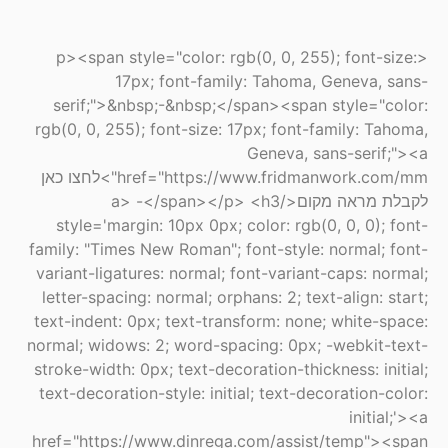
<p><span style="color: rgb(0, 0, 255); font-size:
17px; font-family: Tahoma, Geneva, sans-
serif;">&nbsp;-&nbsp;</span><span style="color:
rgb(0, 0, 255); font-size: 17px; font-family: Tahoma,
Geneva, sans-serif;"><a
href="https://www.fridmanwork.com/mm">לחצו כאן
לקבלת מראה מקום</a> -</span></p> <h3
style='margin: 10px 0px; color: rgb(0, 0, 0); font-
family: "Times New Roman"; font-style: normal; font-
variant-ligatures: normal; font-variant-caps: normal;
letter-spacing: normal; orphans: 2; text-align: start;
text-indent: 0px; text-transform: none; white-space:
normal; widows: 2; word-spacing: 0px; -webkit-text-
stroke-width: 0px; text-decoration-thickness: initial;
text-decoration-style: initial; text-decoration-color:
initial;'><a
href="https://www.dinrega.com/assist/temp"><span