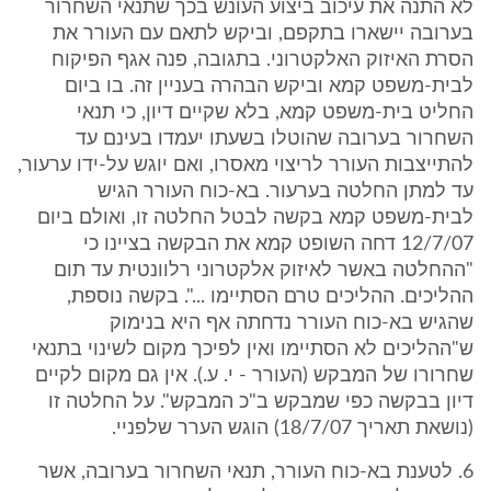
לא התנה את עיכוב ביצוע העונש בכך שתנאי השחרור
בערובה יישארו בתקפם, וביקש לתאם עם העורר את
הסרת האיזוק האלקטרוני. בתגובה, פנה אגף הפיקוח
לבית-משפט קמא וביקש הבהרה בעניין זה. בו ביום
החליט בית-משפט קמא, בלא שקיים דיון, כי תנאי
השחרור בערובה שהוטלו בשעתו יעמדו בעינם עד
להתייצבות העורר לריצוי מאסרו, ואם יוגש על-ידו ערעור,
עד למתן החלטה בערעור. בא-כוח העורר הגיש
לבית-משפט קמא בקשה לבטל החלטה זו, ואולם ביום
12/7/07 דחה השופט קמא את הבקשה בציינו כי
"ההחלטה באשר לאיזוק אלקטרוני רלוונטית עד תום
ההליכים. ההליכים טרם הסתיימו ...". בקשה נוספת,
שהגיש בא-כוח העורר נדחתה אף היא בנימוק
ש"ההליכים לא הסתיימו ואין לפיכך מקום לשינוי בתנאי
שחרורו של המבקש (העורר - י. ע.). אין גם מקום לקיים
דיון בבקשה כפי שמבקש ב"כ המבקש". על החלטה זו
(נושאת תאריך 18/7/07) הוגש הערר שלפניי.
6. לטענת בא-כוח העורר, תנאי השחרור בערובה, אשר