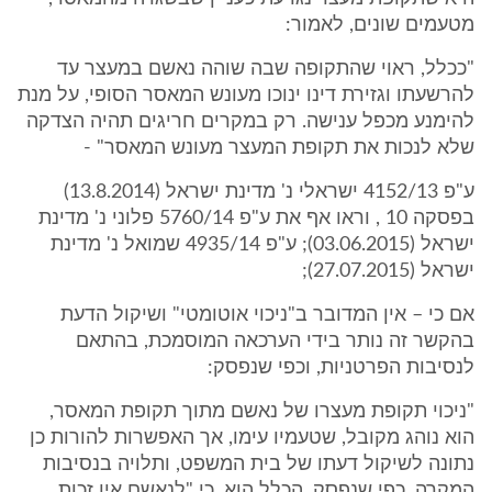
מטעמים שונים, לאמור:
"ככלל, ראוי שהתקופה שבה שוהה נאשם במעצר עד
להרשעתו וגזירת דינו ינוכו מעונש המאסר הסופי, על מנת
להימנע מכפל ענישה. רק במקרים חריגים תהיה הצדקה
שלא לנכות את תקופת המעצר מעונש המאסר" -
ע"פ 4152/13 ישראלי נ' מדינת ישראל (13.8.2014)
בפסקה 10 , וראו אף את ע"פ 5760/14 פלוני נ' מדינת
ישראל (03.06.2015); ע"פ 4935/14 שמואל נ' מדינת
ישראל (27.07.2015);
אם כי – אין המדובר ב"ניכוי אוטומטי" ושיקול הדעת
בהקשר זה נותר בידי הערכאה המוסמכת, בהתאם
לנסיבות הפרטניות, וכפי שנפסק:
"ניכוי תקופת מעצרו של נאשם מתוך תקופת המאסר,
הוא נוהג מקובל, שטעמיו עימו, אך האפשרות להורות כן
נתונה לשיקול דעתו של בית המשפט, ותלויה בנסיבות
המקרה. כפי שנפסק, הכלל הוא, כי "לנאשם אין זכות