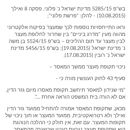
בש"פ 5285/15 מדינת ישראל נ' פלוני, פסקה 8 ואילך
(10.08.2015) - להלן: "פרשת פלוני";
וראו התייחסויות נוספות לכך שמעצר בפיקוח אלקטרוני
מהווה מעין "מדרג ביניים" בין שחרור לחלופת מעצר
לבין מעצר עד תום ההליכים – בש"פ 5524/15 בן משה
נ' מדינת ישראל (19.08.2015); בש"פ 5456/15 מדינת
ישראל נ' רובין (17.08.2015).
ניכוי תקופת מעצר ממשך המאסר –
סעיף 43 לחוק העונשין מורה כי -
"מי שנידון למאסר תיחשב תקופת מאסרו מיום גזר הדין,
אם לא הורה בית המשפט הוראה אחרת ...".
מכאן, שתקופת המאסר אמורה להתחיל ממועד גזר הדין
ואילך ולא רטרואקטיבית, ממועד המעצר או תוך ניכוי של
תקופות המעצר. עם זאת, אין חולק כי ההלכה הנוהגת
היא שתקופת מעצר נגרעת כעניין שבשגרה מהמאסר,