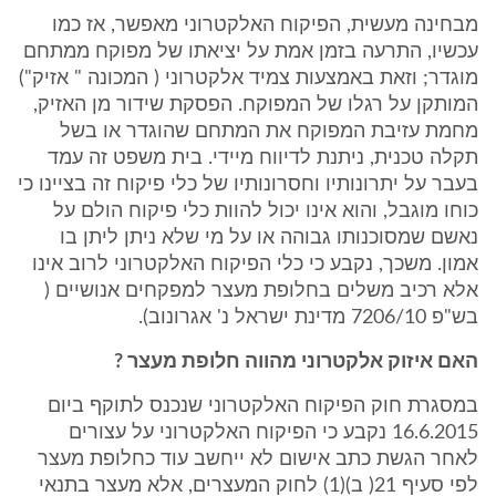
מבחינה מעשית, הפיקוח האלקטרוני מאפשר, אז כמו
עכשיו, התרעה בזמן אמת על יציאתו של מפוקח ממתחם
מוגדר; וזאת באמצעות צמיד אלקטרוני ( המכונה " אזיק")
המותקן על רגלו של המפוקח. הפסקת שידור מן האזיק,
מחמת עזיבת המפוקח את המתחם שהוגדר או בשל
תקלה טכנית, ניתנת לדיווח מיידי. בית משפט זה עמד
בעבר על יתרונותיו וחסרונותיו של כלי פיקוח זה בציינו כי
כוחו מוגבל, והוא אינו יכול להוות כלי פיקוח הולם על
נאשם שמסוכנותו גבוהה או על מי שלא ניתן ליתן בו
אמון. משכך, נקבע כי כלי הפיקוח האלקטרוני לרוב אינו
אלא רכיב משלים בחלופת מעצר למפקחים אנושיים (
בש"פ 7206/10 מדינת ישראל נ' אגרונוב).
האם איזוק אלקטרוני מהווה חלופת מעצר ?
במסגרת חוק הפיקוח האלקטרוני שנכנס לתוקף ביום
16.6.2015 נקבע כי הפיקוח האלקטרוני על עצורים
לאחר הגשת כתב אישום לא ייחשב עוד כחלופת מעצר
לפי סעיף 21( ב)(1) לחוק המעצרים, אלא מעצר בתנאי