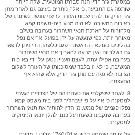
במסגרת גזר הדין הנה סברתו המוטעית, שלה הייתה
שותפה גם התביעה, כי אלה נותרים בעינם גם לאחר מתן
גזר הדין, עד להתייצבות העורר לריצוי עונשו. לשיטתו של
בא כוח המשיבה, לא היה מנוע בית-משפט קמא
מלהורות על הארכת תנאי השחרור בערובה בשלב
מאוחר יותר, כפי שנעשה על-ידו בפועל. אף אם נפל
בהליכים בערכאה הראשונה פגם כלשהו, הרי ניתן לרפאו
גם בשלב זה ואין מניעה להאריך את תנאי השחרור
בערובה אפילו עתה. לעצם העניין נטען על-ידי בא-כוח
המשיבה, כי לא זו בלבד שמסוכנותו של העורר לשלום
הציבור לא פגה עם מתן גזר הדין, אלא שהיא אף
התעצמה.
8. לאחר ששקלתי את טענותיהם של הצדדים הגעתי
למסקנה כי אף על פי שבהליך לפני בית משפט קמא
נפלו פגמים של ממש, מן הדין להותיר את תנאי השחרור
בערובה שנקבעו בשעתו על כנם. להלן יובאו הנימוקים
למסקנתי.
על פי מה שנפסק בבש"פ 1760/01 פלוני נ' מדינת