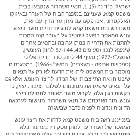
ישראל, פ"ד נה (5), 1, תנאי השחרור שנקבעו בבית
משפט קמא, שעניינם במעצר הבית של העורר ובאיזוקו
האלקטרוני, אכן פקעו עם מתן גזר הדין. עם זאת,
משנדרש בית משפט קמא לסוגיית דחיית מועד ביצוע
עונש המאסר בפועל שהטיל על העורר קנה סמכות
להתנות את הדחייה במתן ערובה ובתנאים אחרים
שימצא לנכון (סעיפים 43, 44 ו-87 לחוק העונשין,
התשל"ז-1977; סעיף 44 לחוק סדר הדין הפלילי
(סמכויות אכיפה - מעצרים), התשנ"ו-1966). במסגרת זו
מוסמך בית המשפט ליתן את הדעת לא רק על תנאים
שיבטיחו את התייצבותו של הנידון לריצוי העונש, אלא גם
על תנאים שיפיגו את מסוכנותו לשלום הציבור. יצוין, כי
בקשות כגון אלה, לקבוע מועד מאוחר לתחילת ריצוי
עונש, תוך הארכתם של תנאי השחרור, מוגשות לערכאה
הדיונית ונדונות לפניה כדבר שבשגרה.
בענייננו, ראה בית משפט קמא לדחות את ריצוי עונש
המאסר של העורר עד למתן פסק דין בערעור בלא
שנתבקש לכך ובלא שקיים דיון (כך עולה מפרוטוקול בית