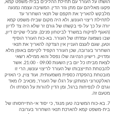
הושתו על העורר עם תחילת ההליכים בבית-משפט קמא,
פקעו מאליהם עם מתן גזר הדין. המשיבה עצמה נמנעה
מלבקש להאריך את תקפם של תנאי השחרור עד
לתחילת ריצוי העונש, ולא היה מקום שבית-משפט קמא
יורה על כך על-פי בקשתו של גורם זר שלא היה צד לדיון
(האגף לפיקוח במשרד לביטחון פנים), ומבלי שקיים דיון,
שבו נשמעה עמדתו של העורר. בא-כוח העורר הוסיף
וטען, שגם לעצם העניין אין הצדקה להאריך את תנאי
השחרור בערובה, שכן העורר הקפיד לקיימם באופן מלא
ומדויק, רישיון הנהיגה שלו נפסל והוא ממילא רשאי
לצאת מביתו כל יום בין השעות 09:00 - 21:00. אשר
להבטחת התייצבותו של העורר לריצוי עונשו, הרי זו
מובטחת בהפקדה כספית משמעותית. ועוד צוין, כי האזיק
האלקטרוני המותקן על רגלו של העורר, מכאיב לו מאד
וגרם לו לנפיחות ברגל, ומן הדין להורות על הסרתו ולו
מטעם זה.
7. בא-כוח המשיבה טען מנגד, כי יסוד אי-התייחסותו של
בית-משפט קמא להארכת תנאי השחרור בערובה