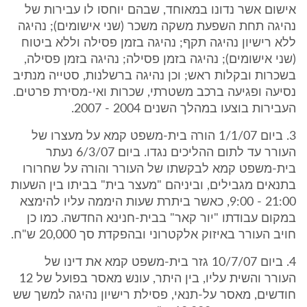
אישום אשר נדונו במאוחד, שבהם יוחסו לו עבירות של
נהיגה תחת השפעת משקה משכר (שני אישומים); נהיגה
ללא רישיון נהיגה תקף; נהיגה בזמן פסילה וללא ביטוח
(שני אישומים); נהיגה בזמן פסילה; נהיגה בזמן פסילה,
בשכרות ובקלות ראש; וכן נהיגה ברשלנות, סטייה מנתיב
נסיעה ופגיעה ברכב משטרתי, שכרות ואי-מסירת פרטים.
העבירות בוצעו במהלך השנים 2004 - 2007.
3. ביום 1/1/07 הורה בית-משפט קמא על מעצרו של
העורר עד לתום ההליכים נגדו. ביום 6/3/07 נעתר
בית-משפט קמא לבקשתו של העורר והורה על שחרורו
בתנאים מגבילים, וביניהם "מעצר בית" בביתו בין השעות
21:00 - 9:00, כאשר ביתרת שעות היממה עליו להימצא
במקום עבודתו "יור קאר" בבית-חנינא החדשה. כמו כן
חויב העורר באיזוק אלקטרוני ובהפקדת סך 20,000 ש"ח.
4. ביום 10/7/07 גזר בית-משפט קמא את דינו של
העורר והשית עליו, בין היתר, עונש מאסר בפועל של 12
חודשים, מאסר על-תנאי, פסילת רישיון נהיגה למשך שש