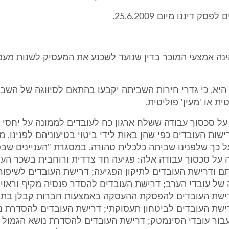
סק דיננו מיום 25.6.2009.
הינה אמצעי המוכר בדין שנועד לשכנע את המעסיק לשנות מע
היא, כי גדרי חירות השביתה יקבעו בהתאם לסיווגה של השב
ית או 'מעין' פוליטית.
על סכסוך עבודה ששלח ארגון כח לעובדים לממונה על יחסי ע
7.4., ודרישות העובדים כפי שהן באות לידי ביטוי בטיעוניהם לפנינו, 
ל כך שלפנינו שביתה כלכלית טהורה. במסגרת "העניינים שבס
 על סכסוך עבודה אלה: פגיעה חד צדדית ורוחבית בשכר העו
ם ודרישת העובדים לתיקון הפגיעה; דרישת העובדים לשיפור
ל עובדי הערב; דרישת העובדים להסדר פנסיה מקיף וראוי 
ישת העובדים להפסקת ההעסקה באמצעות חברות קבלן בתח
ישת העובדים לביטחון תעסוקתי; דרישת העובדים להסדרת נו
בור עובדי הסינמטק; דרישת העובדים להסדרת נושא הגמול 