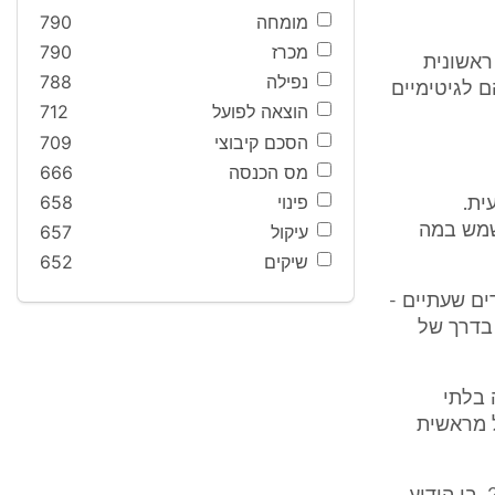
מומחה
790
מכרז
790
ראשונית
נפילה
788
 לגיטימיים
הוצאה לפועל
712
הסכם קיבוצי
709
מס הכנסה
666
פינוי
658
קולנועית.
י, המשמש במה
עיקול
657
שיקים
652
בדים, 33 מתוכם במתכונת חודשית, ועוד 22 עובדים שעתיים -
 בדרך של
 בלתי
ל מראשית