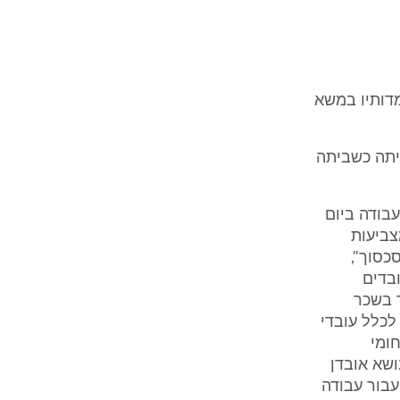
מדותיו במשא
יתה כשביתה
בודה ביום
מצביעות
כסוך",
בדים
 בשכר
לכלל עובדי
ומי
שא אובדן
עבור עבודה