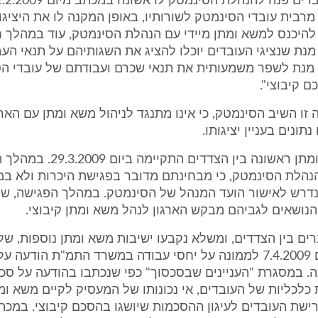
רבית עובדי הסינמטק לשורותיו, באופן המקנה לו את היציג
להיכנס למשא ומתן מיידי עם הנהלת הסינמטק, עוד במהלך 
מנת שנציגי העובדים יוכלו להציג את השגותיהם על תנאי הע
ל מנת לשפר משמעותית את תנאי שכרם ועבודתם של עובדי ה
 קיבוצי".
 זו השיב הסינמטק, כי אינו מתנגד לניהול משא ומתן עם האר
נתונים בעניין יציגותו.
פגישת משא ומתן ראשונה בין הצדדים התקיימ
 הנהלת הסינמטק, כי מבחינתם מדובר בפגישת היכרות ולא ב
 נדרש לאישור הועד המנהל של הסינמטק. במהלך הפגישה, שט
נושאים לגביהם מבקש הארגון לנהל משא ומתן קיבוצי.
רים בין הצדדים, ומשלא נקבעו ישיבות משא ומתן נוספות, של
לעובדים ביום 7.4.2009 לממונה על יחסי עבודה במשרד התמ"ת הודעה
. במסגרת "העניינים שבסכסוך" כפי שנכתבו בהודעה על סכס
 כלכליות של העובדים, אי נכונותו של המעסיק לקיים משא ומ
רישת העובדים לעיגון ההסכמות שיושגו בהסכם קיבוצי. במכת