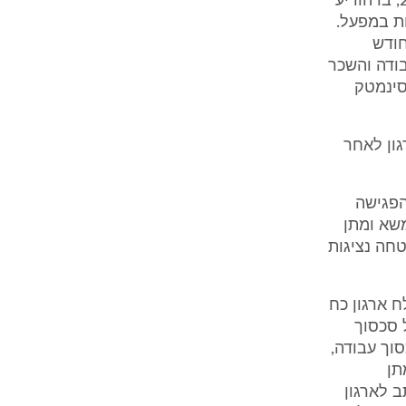
ארגון כח לעובדים פנה להנהלת הסינמטק לראשונה במכתב מיום 2.2.2009, בו הודיע
ות במפעל.
חודש
בודה והשכר
סינמטק
גון לאחר
ה ביום 29.3.2009. במהלך הפגישה
משא ומתן
חה נציגות
ח ארגון כח
 על סכסוך
וך עבודה,
תן
ב לארגון