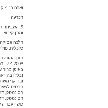
ואלה הנימוקים לפ
הכרעה
5. השביתה 
ומתן קיבוצי.
הלכה פסוקה 
כלכלית, פוליט
תוכן ההודעה 
2009
באופן ברור ע
נכללו בהודעה
ובהיקף משרת
הבסיס לשעה ש
הסינמטק; דר
הסינמטק; דר
כושר עבודה ע