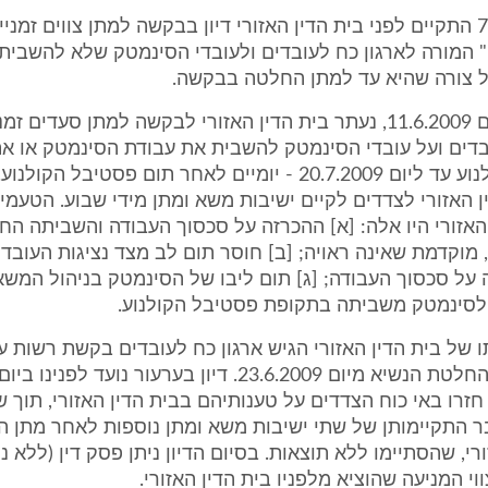
ביום 7.6.2009 התקיים לפני בית הדין האזורי דיון בבקשה למתן צווים זמנ
י" המורה לארגון כח לעובדים ולעובדי הסינמטק שלא להשבית
 צורה שהיא עד למתן החלטה בבקשה.
בהחלטה מיום 11.6.2009, נעתר בית הדין האזורי לבקשה למתן סעדים
בדים ועל עובדי הסינמטק להשבית את עבודת הסינמטק או א
פסטיבל הקולנוע עד ליום 20.7.2009 - יומיים לאחר תום פסטיבל ה
ן האזורי לצדדים לקיים ישיבות משא ומתן מידי שבוע. הטעמ
האזורי היו אלה: [א] ההכרזה על סכסוך העבודה והשביתה הח
מוקדמת שאינה ראויה; [ב] חוסר תום לב מצד נציגות העובד
 על סכסוך העבודה; [ג] תום ליבו של הסינמטק בניהול המשא 
 לסינמטק משביתה בתקופת פסטיבל הקולנוע.
ו של בית הדין האזורי הגיש ארגון כח לעובדים בקשת רשות ע
חזרו באי כוח הצדדים על טענותיהם בבית הדין האזורי, תוך ש
ר התקיימותן של שתי ישיבות משא ומתן נוספות לאחר מתן 
רי, שהסתיימו ללא תוצאות. בסיום הדיון ניתן פסק דין (ללא ני
י המניעה שהוציא מלפניו בית הדין האזורי.