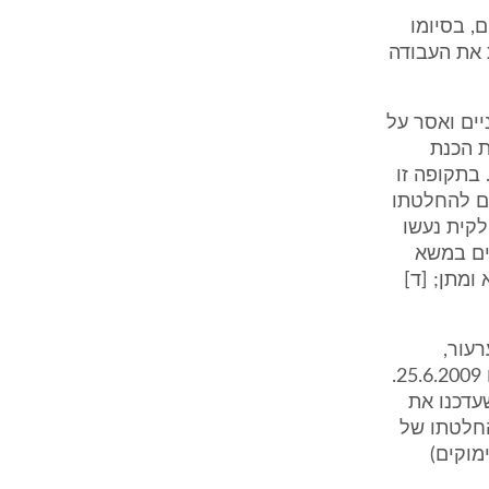
יים, בסיומו
 את העבודה
 זמניים ואסר על
ת הכנת
קולנוע. בתקופה זו
ים להחלטתו
לקית נעשו
ים במשא
ומתן; [ד]
רעור,
שהתקבלה בהחלטת הנשיא מיום 23.6.2009. דיון בערעור נועד לפנינו ביום 25.6.2009.
עדכנו את
החלטתו של
מוקים)