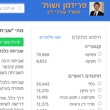
מהי "שביתה
חיפוש מתקדם
נקה פילטרים
יצירת קשר ✉
קטגוריה
שביתה כלכלי
פסיקה
79,888
חקיקה
6,852
שביתה הינה 
ומתן קיבוצי.
השביתה כשבית
תחומים ראשיים
שביתה כלכלית
כללי
55,642
מותרת בעיקרה
דיני נזיקין
13,370
מקרקעין / תכנון ובניה
13,195
דרך כלל, פו
סדרי דין וראיות
12,375
דרישה לשיפור