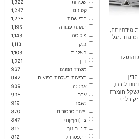
שכירות
1,322
קטינים
1,247
התיישנות
1,235
תאונת עבודה
1,195
ת מידתיותה,
פוליסה
1,148
המונחות על
בנק
1,113
רשלנות
1,108
והוטלו
דיון
1,021
משרד הפנים
967
הדין
תביעות רשלנות רפואית
942
תום ליבם,
ארנונה
939
 תשקל חומרת
ערר
935
זק בלתי
מעצר
919
יישוב סכסוכים
870
צו (חקיקה)
847
דיני חינוך
815
התפטרות
812