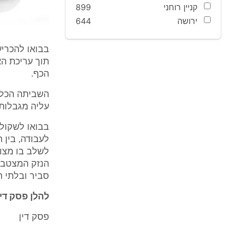
קניין רוחני
899
ירושה
644
בבואו להכריע
תוך עריכת הא
הכף.
השביתה הכלכ
עליה מגבלות 
בבואו לשקול 
לעבודה, בין 
לשלב בו מצוי
הנזק המצטבר 
סביר ובלתי ה
להלן פסק די
פסק דין