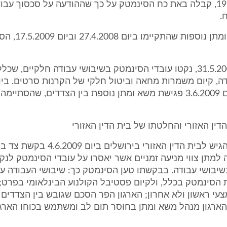
מיום 19.4.2009, קבלה באת כח הסינמטק על כך שההודעה על סכסוך ע
.
ישיבות משא ומתן נוספות
החל מיום 31.5.2009, נקטו עובדי הסינמטק בשיבושי עבודה חלקיים, 
ה, קיום משמרות מחאה וביטול חלקי של הקרנות סרטים. בין 
התקיימה ביום 3.6.2009 פגישת משא ומתן נוספת בין הצדדים, שהסת
דין האזורי והחלטתו של בית הדין האזורי
3. הסינמטק הגיש לבית הדין האזורי בירושלים ביום 
 למתן צווי מניעה זמניים אשר יאסרו על עובדי הסינמטק לנק
בשיבושי עבודה. בבקשתו טען הסינמטק כך: שיבושי העבודה על
 הסינמטק בכלל, ולקיום פסטיבל הקולנוע הבינלאומי בפרט; 
י ראשון ולא אחרון; הארגון הפר הסכם שגובש בין הצדדים ל
הארגון מנהל משא ומתן בחוסר תום לב ומשתמש בכוחו הארגו