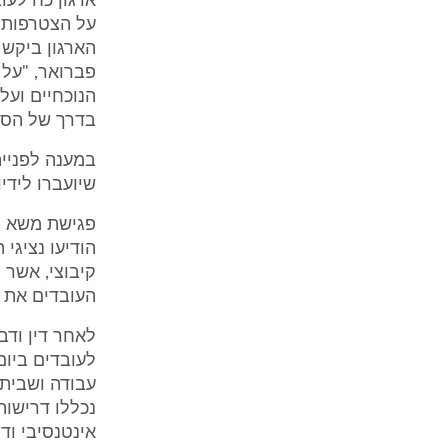
על הצטרפות מ
הארגון ביקש 
פברואר, "על 
הנוכחיים וע
בדרך של הסכם
במענה לפנייה
שיועברו לידיו 
הודיעו נציגי
קיבוצי, אשר
העובדים את ה
לאחר דין ודב
עבודה ושביתה
נכללו דרישות
אינטנסיבי וד