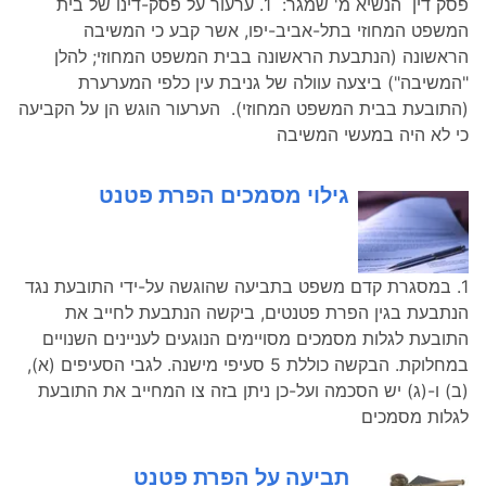
פסק דין הנשיא מ' שמגר: 1. ערעור על פסק-דינו של בית
המשפט המחוזי בתל-אביב-יפו, אשר קבע כי המשיבה
הראשונה (הנתבעת הראשונה בבית המשפט המחוזי; להלן
"המשיבה") ביצעה עוולה של גניבת עין כלפי המערערת
(התובעת בבית המשפט המחוזי). הערעור הוגש הן על הקביעה
כי לא היה במעשי המשיבה
גילוי מסמכים הפרת פטנט
1. במסגרת קדם משפט בתביעה שהוגשה על-ידי התובעת נגד
הנתבעת בגין הפרת פטנטים, ביקשה הנתבעת לחייב את
התובעת לגלות מסמכים מסויימים הנוגעים לעניינים השנויים
במחלוקת. הבקשה כוללת 5 סעיפי מישנה. לגבי הסעיפים (א),
(ב) ו-(ג) יש הסכמה ועל-כן ניתן בזה צו המחייב את התובעת
לגלות מסמכים
תביעה על הפרת פטנט