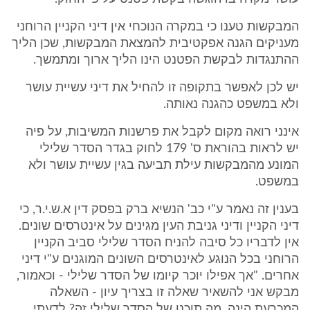
המבקשות טענו כי במקרה הנוכחי אין דיני הקניין הרוחני
מעניקים הגנה אפקטיבית להמצאת המבקשות, שכן הליך
ההתנגדות לבקשת הפטנט הינו הליך ארוך ומתמשך.
יש לכן לאפשר בתקופה זו להחיל את דיני עשיית עושר
ולא במשפט כהגנה נאותה.
אינני רואה מקום לקבל את פרשנות המשיבות, על פיה
יש לראות בהוראת ס' 179 לחוק בגדר הסדר שלילי
המונע מהמבקשות עילת תביעה בגין עשיית עושר ולא
במשפט.
בענין זה נאמר ע"י כב' הנשיא ברק בפסק דין א.ש.י.ר, כי
דיני הקניין ודיני גניבת העין מגינים על אינטרסים שונים.
אין לדבריו כל סיבה להניח הסדר שלילי סביב הקניין
הרוחני בכל הנוגע לאינטרסים השונים המוגנים ע"י דיני
אחרים. "אך אפילו יוכר קיומו של הסדר שלילי - וכאמור,
מבקש אני להשאיר שאלה זו בצריך עיון - השאלה
המכרעת הינה, מה תוכנו של הסדר שלילי זה? לדעתי