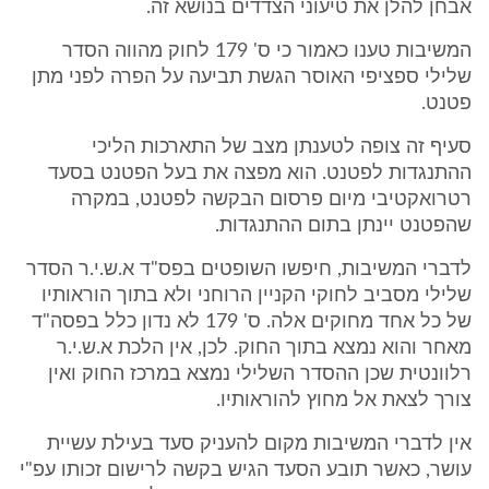
אבחן להלן את טיעוני הצדדים בנושא זה.
המשיבות טענו כאמור כי ס' 179 לחוק מהווה הסדר
שלילי ספציפי האוסר הגשת תביעה על הפרה לפני מתן
פטנט.
סעיף זה צופה לטענתן מצב של התארכות הליכי
ההתנגדות לפטנט. הוא מפצה את בעל הפטנט בסעד
רטרואקטיבי מיום פרסום הבקשה לפטנט, במקרה
שהפטנט יינתן בתום ההתנגדות.
לדברי המשיבות, חיפשו השופטים בפס"ד א.ש.י.ר הסדר
שלילי מסביב לחוקי הקניין הרוחני ולא בתוך הוראותיו
של כל אחד מחוקים אלה. ס' 179 לא נדון כלל בפסה"ד
מאחר והוא נמצא בתוך החוק. לכן, אין הלכת א.ש.י.ר
רלוונטית שכן ההסדר השלילי נמצא במרכז החוק ואין
צורך לצאת אל מחוץ להוראותיו.
אין לדברי המשיבות מקום להעניק סעד בעילת עשיית
עושר, כאשר תובע הסעד הגיש בקשה לרישום זכותו עפ"י