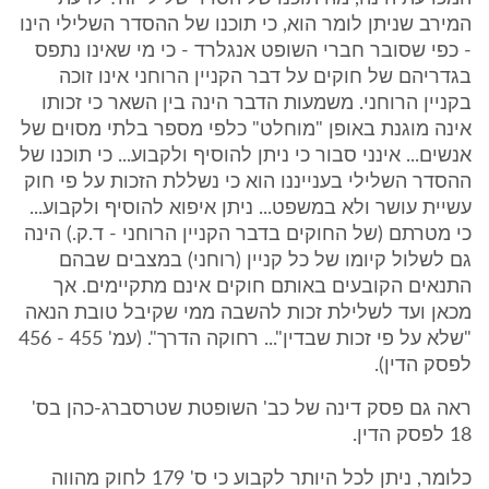
המירב שניתן לומר הוא, כי תוכנו של ההסדר השלילי הינו
- כפי שסובר חברי השופט אנגלרד - כי מי שאינו נתפס
בגדריהם של חוקים על דבר הקניין הרוחני אינו זוכה
בקניין הרוחני. משמעות הדבר הינה בין השאר כי זכותו
אינה מוגנת באופן "מוחלט" כלפי מספר בלתי מסוים של
אנשים... אינני סבור כי ניתן להוסיף ולקבוע... כי תוכנו של
ההסדר השלילי בענייננו הוא כי נשללת הזכות על פי חוק
עשיית עושר ולא במשפט... ניתן איפוא להוסיף ולקבוע...
כי מטרתם (של החוקים בדבר הקניין הרוחני - ד.ק.) הינה
גם לשלול קיומו של כל קניין (רוחני) במצבים שבהם
התנאים הקובעים באותם חוקים אינם מתקיימים. אך
מכאן ועד לשלילת זכות להשבה ממי שקיבל טובת הנאה
"שלא על פי זכות שבדין"... רחוקה הדרך". (עמ' 455 - 456
לפסק הדין).
ראה גם פסק דינה של כב' השופטת שטרסברג-כהן בס'
18 לפסק הדין.
כלומר, ניתן לכל היותר לקבוע כי ס' 179 לחוק מהווה