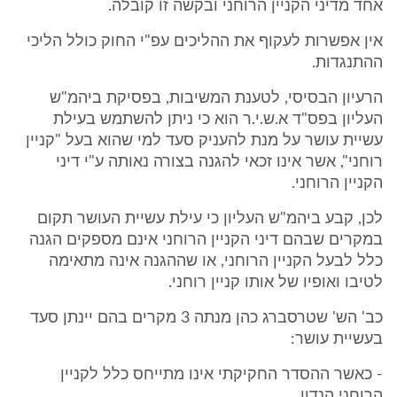
אחד מדיני הקניין הרוחני ובקשה זו קובלה.
אין אפשרות לעקוף את ההליכים עפ"י החוק כולל הליכי
ההתנגדות.
הרעיון הבסיסי, לטענת המשיבות, בפסיקת ביהמ"ש
העליון בפס"ד א.ש.י.ר הוא כי ניתן להשתמש בעילת
עשיית עושר על מנת להעניק סעד למי שהוא בעל "קניין
רוחני", אשר אינו זכאי להגנה בצורה נאותה ע"י דיני
הקניין הרוחני.
לכן, קבע ביהמ"ש העליון כי עילת עשיית העושר תקום
במקרים שבהם דיני הקניין הרוחני אינם מספקים הגנה
כלל לבעל הקניין הרוחני, או שההגנה אינה מתאימה
לטיבו ואופיו של אותו קניין רוחני.
כב' הש' שטרסברג כהן מנתה 3 מקרים בהם יינתן סעד
בעשיית עושר:
- כאשר ההסדר החקיקתי אינו מתייחס כלל לקניין
הרוחני הנדון.