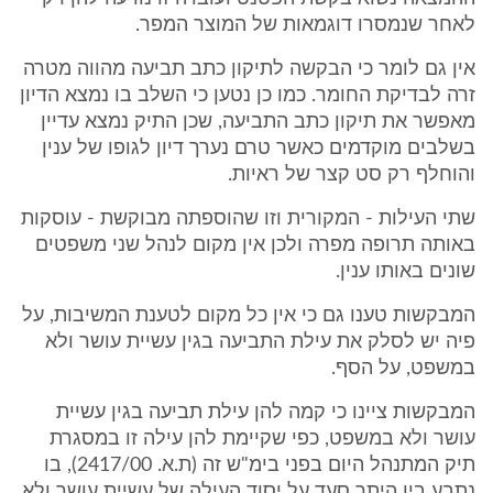
לאחר שנמסרו דוגמאות של המוצר המפר.
אין גם לומר כי הבקשה לתיקון כתב תביעה מהווה מטרה
זרה לבדיקת החומר. כמו כן נטען כי השלב בו נמצא הדיון
מאפשר את תיקון כתב התביעה, שכן התיק נמצא עדיין
בשלבים מוקדמים כאשר טרם נערך דיון לגופו של ענין
והוחלף רק סט קצר של ראיות.
שתי העילות - המקורית וזו שהוספתה מבוקשת - עוסקות
באותה תרופה מפרה ולכן אין מקום לנהל שני משפטים
שונים באותו ענין.
המבקשות טענו גם כי אין כל מקום לטענת המשיבות, על
פיה יש לסלק את עילת התביעה בגין עשיית עושר ולא
במשפט, על הסף.
המבקשות ציינו כי קמה להן עילת תביעה בגין עשיית
עושר ולא במשפט, כפי שקיימת להן עילה זו במסגרת
תיק המתנהל היום בפני בימ"ש זה (ת.א. 2417/00), בו
נתבע בין היתר סעד על יסוד העילה של עשיית עושר ולא