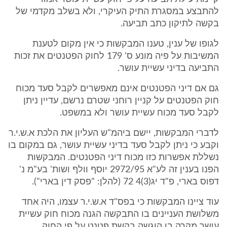
להתבצע במסגרת התיק העיקרי, ולא בשלב מקדמי של
בקשה לתיקון כתב תביעה.
לגופו של ענין, טענו המבקשות כי אין מקום לטענת
המשיבות על פיה מונע ס' 179 לחוק הפטנטים את זכות
התביעה בדיני עשיית עושר.
גם אם דיני הפטנטים אינם מאפשרים לקבל סעד מכוח
חוק הפטנטים על קניין רוחני שטרם נרשם, עדיין ניתן
לקבל סעד מכוח עשיית עושר ולא במשפט.
לדברי המבקשות, יישם ביהמ"ש העליון את הלכת א.ש.י.ר
וקבע כי ניתן לקבל סעד בדיני עשיית עושר, גם במקום בו
נשללת אפשרות כזו מכוח דיני הפטנטים. המבקשות
הפנו בענין זה לע"א 2972/95 יוסף וולף ושות' בע"מ נ'
דפוס בארי, פ"ד יג(3)4 72 (להלן: "פסק דין בארי").
עוד ציינו המבקשות כי בפס"ד א.ש.י.ר עצמו, היה אחד
משלושת העניינים בו התבקשה הגנה מכוח חוק עשיית
עושר מקרה בו הוגשה בקשת פטנט על פי החוק.