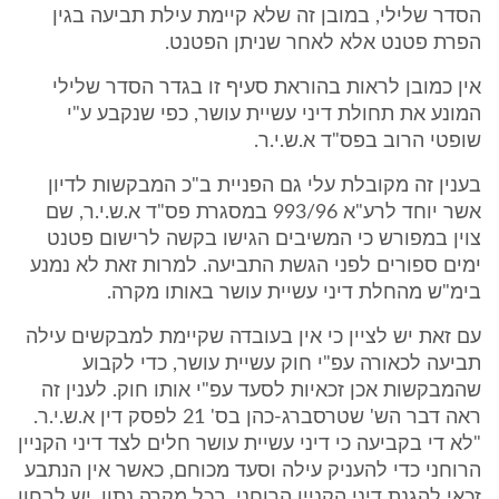
הסדר שלילי, במובן זה שלא קיימת עילת תביעה בגין
הפרת פטנט אלא לאחר שניתן הפטנט.
אין כמובן לראות בהוראת סעיף זו בגדר הסדר שלילי
המונע את תחולת דיני עשיית עושר, כפי שנקבע ע"י
שופטי הרוב בפס"ד א.ש.י.ר.
בענין זה מקובלת עלי גם הפניית ב"כ המבקשות לדיון
אשר יוחד לרע"א 993/96 במסגרת פס"ד א.ש.י.ר, שם
צוין במפורש כי המשיבים הגישו בקשה לרישום פטנט
ימים ספורים לפני הגשת התביעה. למרות זאת לא נמנע
בימ"ש מהחלת דיני עשיית עושר באותו מקרה.
עם זאת יש לציין כי אין בעובדה שקיימת למבקשים עילה
תביעה לכאורה עפ"י חוק עשיית עושר, כדי לקבוע
שהמבקשות אכן זכאיות לסעד עפ"י אותו חוק. לענין זה
ראה דבר הש' שטרסברג-כהן בס' 21 לפסק דין א.ש.י.ר.
"לא די בקביעה כי דיני עשיית עושר חלים לצד דיני הקניין
הרוחני כדי להעניק עילה וסעד מכוחם, כאשר אין הנתבע
זכאי להגנת דיני הקניין הרוחני. בכל מקרה נתון, יש לבחון