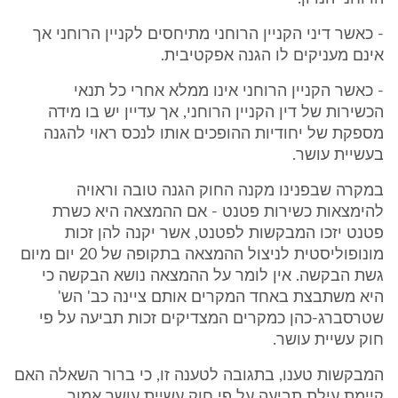
- כאשר דיני הקניין הרוחני מתיחסים לקניין הרוחני אך
אינם מעניקים לו הגנה אפקטיבית.
- כאשר הקניין הרוחני אינו ממלא אחרי כל תנאי
הכשירות של דין הקניין הרוחני, אך עדיין יש בו מידה
מספקת של יחודיות ההופכים אותו לנכס ראוי להגנה
בעשיית עושר.
במקרה שבפנינו מקנה החוק הגנה טובה וראויה
להימצאות כשירות פטנט - אם ההמצאה היא כשרת
פטנט יזכו המבקשות לפטנט, אשר יקנה להן זכות
מונופוליסטית לניצול ההמצאה בתקופה של 20 יום מיום
גשת הבקשה. אין לומר על ההמצאה נושא הבקשה כי
היא משתבצת באחד המקרים אותם ציינה כב' הש'
שטרסברג-כהן כמקרים המצדיקים זכות תביעה על פי
חוק עשיית עושר.
המבקשות טענו, בתגובה לטענה זו, כי ברור השאלה האם
קיימת עילת תביעה על פי חוק עשיית עושר אמור