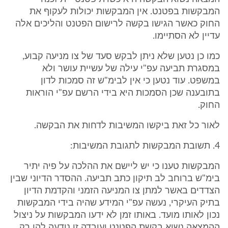
המבקשות בפטנט. אין המבקשות יכולות לעקוף את
החוק כאשר הגישו בקשה לרישום הפטנט והליכים אלה
עדיין לא הסתיימו.
כמו כן נטען שלא ניתן לבקש סעד של צו מניעה קבוע,
במסגרת תביעה עפ"י עילה של עשיית עושר ולא
במשפט. עוד נטען כי אין לבימ"ש זה סמכות לדון
בתובענה שכן הסמכות היא בידי הרשם עפ"י הוראות
החוק.
לאור כל זאת ביקשו המשיבות לדחות את הבקשה.
4. תשובת המבקשות לתגובת המשיבות:
המבקשות טענו כי יש ליישם את ההלכה על פיה יתיר
בימ"ש ברוחב לב תיקון כתב תביעה. ההסדר הדיוני שבין
הצדדים באשר למתן צו המניעה הזמני והקדמת הדיון
בתיק העיקרי, נעשה עפ"י המידע שהיה בידי המבקשות
נכון לאותו מועד. באותו זמן לא ידעו המבקשות על ניצול
ההמצאה נשוא בקשת הפטנט ועובדה זו נודעה להן רק