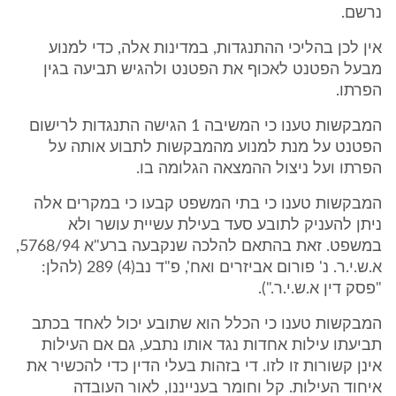
נרשם.
אין לכן בהליכי ההתנגדות, במדינות אלה, כדי למנוע
מבעל הפטנט לאכוף את הפטנט ולהגיש תביעה בגין
הפרתו.
המבקשות טענו כי המשיבה 1 הגישה התנגדות לרישום
הפטנט על מנת למנוע מהמבקשות לתבוע אותה על
הפרתו ועל ניצול ההמצאה הגלומה בו.
המבקשות טענו כי בתי המשפט קבעו כי במקרים אלה
ניתן להעניק לתובע סעד בעילת עשיית עושר ולא
במשפט. זאת בהתאם להלכה שנקבעה ברע"א 5768/94,
א.ש.י.ר. נ' פורום אביזרים ואח', פ"ד נב(4) 289 (להלן:
"פסק דין א.ש.י.ר.").
המבקשות טענו כי הכלל הוא שתובע יכול לאחד בכתב
תביעתו עילות אחדות נגד אותו נתבע, גם אם העילות
אינן קשורות זו לזו. די בזהות בעלי הדין כדי להכשיר את
איחוד העילות. קל וחומר בענייננו, לאור העובדה