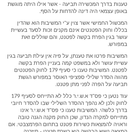
טענות בדרך המכשירה תביעה - אשר אילו היתה מוגשת
באופן עצמאי היה דינה להדחות על הסף.
המכשול החמישי אשר צוין ע"י המשיבות הוא שהדין
בכללו וחוק הפטנטים אינם מקנים זכות לסעד בעשיית
עושר בגין הפרת בקשה לפטנט, והם שוללים זאת
במפורש.
המשיבות פרטו את טענתן, על פיה אין עילת תביעה בגין
עשיית עושר ולא במשפט קמה בעניין הפרת בקשה
לפטנט. המשיבות טענו כי סעיף 179 לחוק הפטנטים
מהווה הסדר שלילי ספציפי האוסר במפורש הגשת
תביעה על הפרה לפני מתן פטנט.
עוד נטען כי פס"ד א.ש.י.ר כלל לא התייחס לסעיף 179
לחוק ולכן לא נהפך ההסדר השלילי שבו להסדר חיובי
בדרך כלשהי. המשיבות טענו כי פס"ד א.ש.י.ר אינו
מתייחס למקרה הנדון, שכן החוק מקנה הגנה טובה
וראויה להמצאות כשירות פטנט בתחום הפרמצבטי. אם
המצאה נשוא הבקשה היא כשרת פטנט - תיזכנה