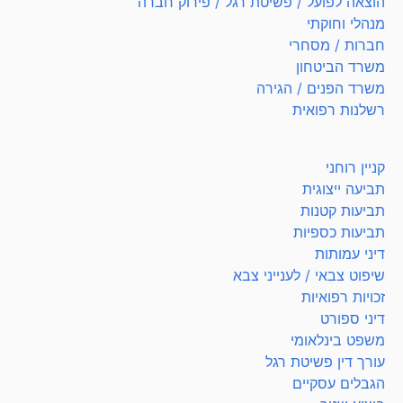
הוצאה לפועל / פשיטת רגל / פירוק חברה
מנהלי וחוקתי
חברות / מסחרי
משרד הביטחון
משרד הפנים / הגירה
רשלנות רפואית
קניין רוחני
תביעה ייצוגית
תביעות קטנות
תביעות כספיות
דיני עמותות
שיפוט צבאי / לענייני צבא
זכויות רפואיות
דיני ספורט
משפט בינלאומי
עורך דין פשיטת רגל
הגבלים עסקיים