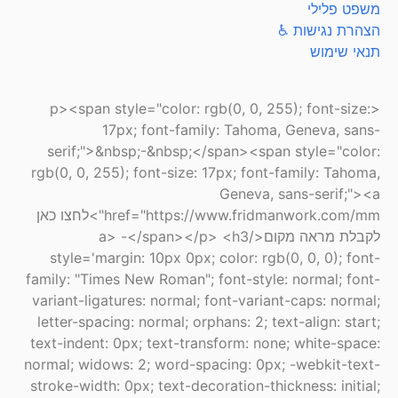
משפט פלילי
הצהרת נגישות ♿
תנאי שימוש
<p><span style="color: rgb(0, 0, 255); font-size:
17px; font-family: Tahoma, Geneva, sans-
serif;">&nbsp;-&nbsp;</span><span style="color:
rgb(0, 0, 255); font-size: 17px; font-family: Tahoma,
Geneva, sans-serif;"><a
href="https://www.fridmanwork.com/mm">לחצו כאן
לקבלת מראה מקום</a> -</span></p> <h3
style='margin: 10px 0px; color: rgb(0, 0, 0); font-
family: "Times New Roman"; font-style: normal; font-
variant-ligatures: normal; font-variant-caps: normal;
letter-spacing: normal; orphans: 2; text-align: start;
text-indent: 0px; text-transform: none; white-space:
normal; widows: 2; word-spacing: 0px; -webkit-text-
stroke-width: 0px; text-decoration-thickness: initial;