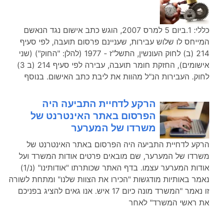
כללי: 1.ביום 5 למרס 2007, הוגש כתב אישום נגד הנאשם
המייחס לו שלוש עבירות, שעניינם פרסום תועבה, לפי סעיף
214 (ב) לחוק העונשין, התשל"ז - 1977 (להלן: "החוק") (שני
אישומים), החזקת חומר תועבה, עבירה לפי סעיף 214 (ב 3)
לחוק. העבירות הנ"ל מהוות את ליבת כתב האישום. בנוסף
הרקע לדחיית התביעה היה
הפרסום באתר האינטרנט של
משרדו של המערער
הרקע לדחיית התביעה היה הפרסום באתר האינטרנט של
משרדו של המערער, שם מובאים פרטים אודות המשרד ועל
אודות המערער עצמו. בדף האתר שכותרתו "אודותינו" (נ/1)
נאמר באותיות מודגשות "הכירו את הצוות שלנו" ומתחת לשורה
זו נאמר "המשרד מונה כיום 17 איש. אנו גאים להציג בפניכם
את ראשי המשרד" לאחר