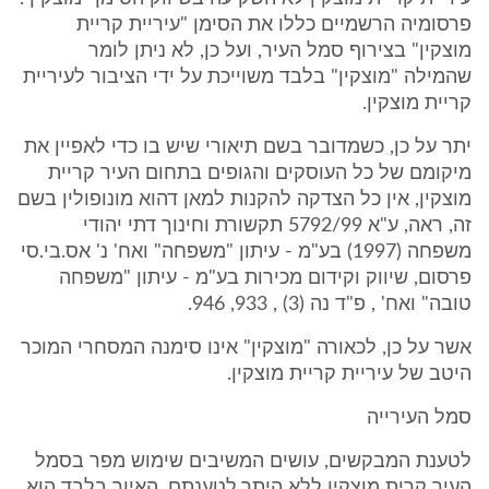
פרסומיה הרשמיים כללו את הסימן "עיריית קריית
מוצקין" בצירוף סמל העיר, ועל כן, לא ניתן לומר
שהמילה "מוצקין" בלבד משוייכת על ידי הציבור לעיריית
קריית מוצקין.
יתר על כן, כשמדובר בשם תיאורי שיש בו כדי לאפיין את
מיקומם של כל העוסקים והגופים בתחום העיר קריית
מוצקין, אין כל הצדקה להקנות למאן דהוא מונופולין בשם
זה, ראה, ע"א 5792/99 תקשורת וחינוך דתי יהודי
משפחה (1997) בע"מ - עיתון "משפחה" ואח' נ' אס.בי.סי
פרסום, שיווק וקידום מכירות בע"מ - עיתון "משפחה
טובה" ואח' , פ"ד נה (3) , 933, 946.
אשר על כן, לכאורה "מוצקין" אינו סימנה המסחרי המוכר
היטב של עיריית קריית מוצקין.
סמל העירייה
לטענת המבקשים, עושים המשיבים שימוש מפר בסמל
העיר קרית מוצקין ללא היתר.לטענתם, האיור בלבד הוא