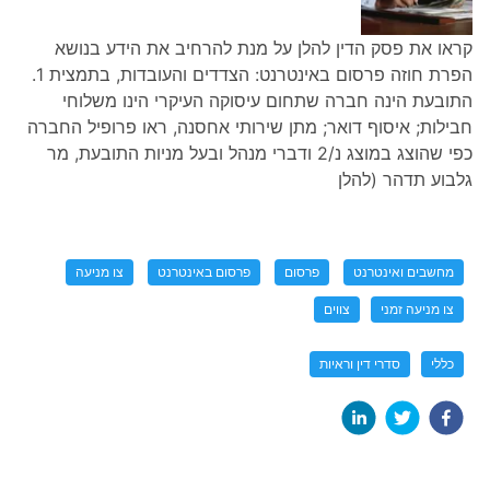
קראו את פסק הדין להלן על מנת להרחיב את הידע בנושא
הפרת חוזה פרסום באינטרנט: הצדדים והעובדות, בתמצית 1.
התובעת הינה חברה שתחום עיסוקה העיקרי הינו משלוחי
חבילות; איסוף דואר; מתן שירותי אחסנה, ראו פרופיל החברה
כפי שהוצג במוצג נ/2 ודברי מנהל ובעל מניות התובעת, מר
גלבוע תדהר (להלן
מחשבים ואינטרנט
פרסום
פרסום באינטרנט
צו מניעה
צו מניעה זמני
צווים
כללי
סדרי דין וראיות