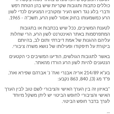
כוללים כתבות ותגובות שקריות שיש בהן הטחת רפש
ודברי בלע נגד ראש העיר ומקורביו המגיעים לכדי לשון
הרע כמשמעותו בחוק אסור לשון הרע, תשכ"ה - 1965.
לטענת המשיבים, ככל שיש בכתבות או בתגובות
המתפרסמות באתר האינטרנט לשון הרע, הרי שחלות
עליהם ההגנות של אמת דיברתי ותום לב, בהיותם
ביקורת על תיפקודו ופעילותו של נושא משרה ציבורי.
באשר לתגובות הגולשים, הודיעו המשיבים כי הקטעים
הנטענים להיות לשון הרע הורדו מהאתר.
בע"א 214/89 אריה אבנרי ואח' נ' אברהם שפירא ואח',
פ"ד מג (3), 840, 863 נקבע:
"באיזון זה בין הערך האישי והציבורי לשם טוב לבין הערך
האישי והציבורי לחופש הביטוי יש ליתן משקל מיוחד
לערך בדבר חופש הביטוי.
...