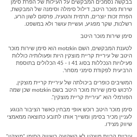
בבקשה נסמכים המבקשים על העילות של הפרת סימן
שירות מוכר היטב, דילול סימלה וסימנה של המבקשת,
הפרת זכות יוצרים, תרמית והטעיה, פרסום לשון הרע,
רשלנות, שקר מפגיע, ועשיית עושר ולא במשפט.
סימן שירות מוכר היטב
לטענת המבקשים, השם motzkin הוא סימן שירות מוכר
היטב של עיריית קריית מוצקין היות ופעולותיה כוללות
פעילויות הנכללות בסוג 41 ו - 45 הכלולים בתוספת
הרביעית לפקודת סימני מסחר.
המשיבים כופרים ביכולתה של עיריית קריית מוצקין,
לרכוש סימן שירות מוכר היטב בשם motzkin שכן שמה
הפורמלי הוא "עיריית קריית מוצקין".
סימן מוכר היטב רוכש אופי מבחין כאשר הציבור הנוגע
לעניין מכיר בסימן ומשייך אותו לתובע כתוצאה ממאמצי
שיווק מצידו.
עיריית קריית מוצקין לא השקיעה בשיווק הסימן "מוצקין".