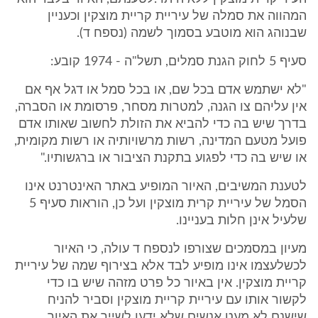
המהווה את סמלה של עיריית קריית מוצקין וכעניין
שבנוהג הוא מוטבע בסמוך לשמה (נספח ד).
סעיף 5 לחוק הגנת סמלים, תשל"ה - 1974 קובע:
"לא ישתמש אדם בכל שם, או בכל סמל או דגל אף אם
אין עליהם צו הגנה, למטרות מסחר, פרסומת או הסברה,
בדרך שיש בה כדי להביא את הזולת לחשוב שאותו אדם
פועל מטעם המדינה, רשות מרשויותיה או רשות מקומית,
או שיש בה כדי לפגוע בתקנת הציבור או ברגשותיו."
לטענת המשיבים, האיור המופיע באתר האינטרנט אינו
הסמל של עיריית קרית מוצקין ועל כן, הוראות סעיף 5
שלעיל אינן חלות בעניינו.
מעיון במסמכים שצורפו לנספח ד עולה, כי האיור
לכשלעצמו אינו מופיע לבד אלא בצירוף שמה של עיריית
קריית מוצקין. אין באיור כל פרט מזהה שיש בו כדי
לקשור אותו עם עיריית קריית מוצקין וסביר להניח
שישנם לא מעט אנשים שלא ידעו לשייך את האיור