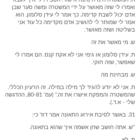
ת. המשטרה הימית נתנה אישור. הסבירו לי איך לעבוד
ואמרו לי שזה מאושר על ידי המשטרה ומשה סער שבן
אדם יכול לשבת קדימה. כך אמר לי עידן סלומון. הוא
אמר לי שמותר לי להושיב אדם מקדימה כל עוד אני
בשליטה ושזה מאושר.
ש. מי מאשר את זה
ת. עידן סלומון או גימי אני לא אקח קנס. הם אמרו לי
שאפשר, שזה חוקי.
ש. מבחינת מה
ת. אני לא יודע להגיד לך מילה במילה. זה הרעיון הכללי.
שהמשטרה והמפקח אישרו את זה." (עמ' 80-81, ההדגשה
שלי - א.ד.).
31. באשר לסיבת אירוע התאונה אמר דוד כי:
"ש. אתה חושב שחן אשמה איך שהוא בתאונה.