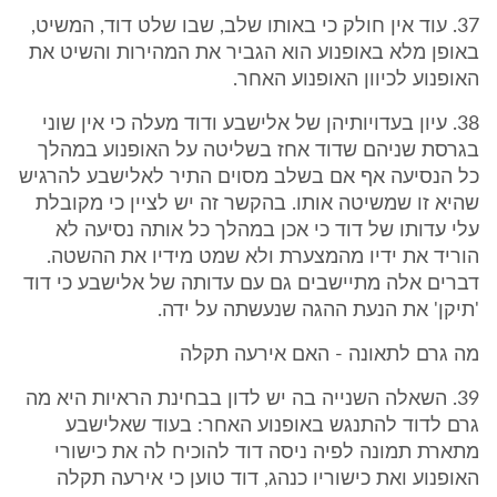
37. עוד אין חולק כי באותו שלב, שבו שלט דוד, המשיט,
באופן מלא באופנוע הוא הגביר את המהירות והשיט את
האופנוע לכיוון האופנוע האחר.
38. עיון בעדויותיהן של אלישבע ודוד מעלה כי אין שוני
בגרסת שניהם שדוד אחז בשליטה על האופנוע במהלך
כל הנסיעה אף אם בשלב מסוים התיר לאלישבע להרגיש
שהיא זו שמשיטה אותו. בהקשר זה יש לציין כי מקובלת
עלי עדותו של דוד כי אכן במהלך כל אותה נסיעה לא
הוריד את ידיו מהמצערת ולא שמט מידיו את ההשטה.
דברים אלה מתיישבים גם עם עדותה של אלישבע כי דוד
'תיקן' את הנעת ההגה שנעשתה על ידה.
מה גרם לתאונה - האם אירעה תקלה
39. השאלה השנייה בה יש לדון בבחינת הראיות היא מה
גרם לדוד להתנגש באופנוע האחר: בעוד שאלישבע
מתארת תמונה לפיה ניסה דוד להוכיח לה את כישורי
האופנוע ואת כישוריו כנהג, דוד טוען כי אירעה תקלה