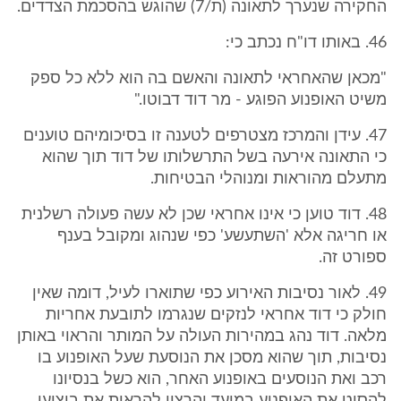
החקירה שנערך לתאונה (ת/7) שהוגש בהסכמת הצדדים.
46. באותו דו"ח נכתב כי:
"מכאן שהאחראי לתאונה והאשם בה הוא ללא כל ספק
משיט האופנוע הפוגע - מר דוד דבוטו."
47. עידן והמרכז מצטרפים לטענה זו בסיכומיהם טוענים
כי התאונה אירעה בשל התרשלותו של דוד תוך שהוא
מתעלם מהוראות ומנוהלי הבטיחות.
48. דוד טוען כי אינו אחראי שכן לא עשה פעולה רשלנית
או חריגה אלא 'השתעשע' כפי שנהוג ומקובל בענף
ספורט זה.
49. לאור נסיבות האירוע כפי שתוארו לעיל, דומה שאין
חולק כי דוד אחראי לנזקים שנגרמו לתובעת אחריות
מלאה. דוד נהג במהירות העולה על המותר והראוי באותן
נסיבות, תוך שהוא מסכן את הנוסעת שעל האופנוע בו
רכב ואת הנוסעים באופנוע האחר, הוא כשל בנסיונו