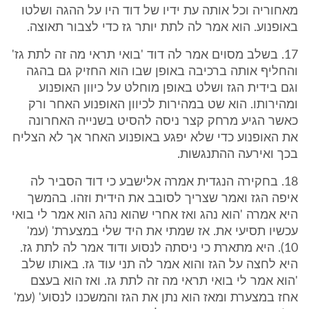
מאחוריה וכל אותה עת ידיו של דוד היו על ההגה ושלטו
באופנוע. הוא אמר לה לתת יותר גז כדי לצבור תאוצה.
17. בשלב מסוים אמר לה דוד 'בואי תראי מה זה לתת גז'
והחליף אותה ברכיבה באופן שבו הוא החזיק גם בהגה
וגם בידית הגז ושלט באופן מוחלט על כיוון האופנוע
ומהירותו. הוא שט במהירות לכיוון האופנוע האחר ורק
כאשר הגיע מרחק קצר ניסה להסיט בשנייה האחרונה
את האופנוע כדי שלא יפגע באופנוע האחר אך לא הצליח
בכך ואירעה ההתנגשות.
18. בחקירה הנגדית אמרה אלישבע כי דוד הסביר לה
איפה הגז ואמר שצריך לסובב את הידית וזהו. בהמשך
היא אמרה 'הוא נהג ואז אחרי שהוא נהג הוא אמר לי בואי
עכשיו תסיעי את. אז שמתי את היד שלי במצערת' (עמ'
10). היא מתארת כי ניסתה לנסוע ודוד אמר לה לתת גז.
היא לחצה על הגז והוא אמר לה תני עוד גז. באותו שלב
'הוא אמר לי בואי תראי מה זה לתת גז. ואז הוא בעצם
אחז במצערת ומאז הוא נתן את הגז והמשכנו לנסוע' (עמ'