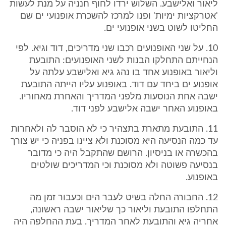
ליאור ואלישבע. השלוש ירדו לחוף חנניה על מנת לעשות
'אטרקציות ימיות' ופנו למרכז להשכרת אופנועי ים שם
החליטו לשוט בשני אופנועי ים.
10. על שני האופנועים רכבו שני מדריכים, דוד וגיא. לפי
הנחייתם התחלקו הבנות לשני האופנועים: התובעת
וליאור באופנוע אחד בו נהג גיא ואלישבע עלתה על
אופנוע ים ביחד עם דוד. באופנוע עליו הייתה התובעת
ישבה אחת הנוסעות מלפני המדריך והאחרת מאחוריו.
באופנוע האחר ישבה אלישבע לפני דוד.
11. התובעת מתארת בתצהיר כי לא הוסבר לה ולאחרות
עד כמה הנסיעה היא מסוכנת ולא ציינו בפניה כי יש צורך
בהכשרה או בניסיון. הרושם שהתקבל היה כי מדובר
בנסיעה פשוטה ולא מסוכנת וכי המדריכים שולטים
באופנוע.
12. החבורה החלה בשיט לעבר הים וכעבור זמן מה
התחלפו התובעת וליאור כך שליאור ישבה ראשונה,
אחריה גיא והתובעת לאחר המדריך. בעת ההחלפה היה