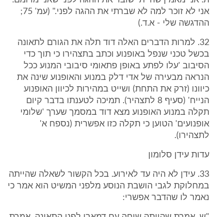
ת. אני מאמין שהייתי שובר את ההגה לפני שאני מדומם.
אני לא זוכר למה לא שברתי את ההגה לפני." (עמ' 75;
ההדגשה שלי - א.ד.)
32. למרות הדברים האלה דוד תלה את הגורם לתאונה
בכשל טכני שנפל באופנוע וכתב בתצהירו כי תוך כדי
הסיבוב 'עלו לפתע באופן פתאומי סיבובי המנוע ככל
הנראה מבעירה של אדי דלק במנוע והאופנוע שינה את
כיוונו (זרק את התחת) ושייט במהירות לכיוון האופנוע
הנייח' (סעיף 8 לתצהיר). תמיכה לטענתו בדבר קיום
תקלה במנוע האופנוע מצא דוד במסמך שערך 'שלומי
אופנועים' הטוען כי תקלה כזו אפשרית (נספח א'
לתצהירו).
עדות עידן סלומון
33. עידן לא היה עד לאירוע. בכל הקשור לשאלה שהייתה
במחלוקת לגבי הושבת הנוסע מלפני המשיט הוא אמר כי
נאמר לו שהדבר אפשרי: