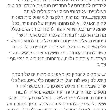
בביטוח כזה שיש לו השלכות בין-לאומיות, ולאפשר
לצדדים להתבסס על הסדרים הנהוגים במרכזי הביטוח
העולמיים ועל דפוסי הכיסוי המקובלים לאותם
מקומות.....יחד עם זאת, חלק גדול מהפוליסות מפנות
לחוק האנגלי. ואולם מהותו וייחודו של תחום זה, ככל
שהוא קיים וככל שהוא קשור להסדרים הנהוגים בכלל
מרחבי העולם, לרבות ההשלכות הבינלאומיות של
ביטוחים כאלה, מתייחס בסופו של דבר למטענים ולגוף
כלי השייט, שהם בעלי מאפיינים ייחודיים ככל שהדבר
קשור לתחום הסחר הימי. נושא התאונות לפגיעה בגוף
האדם, הוא תחום נלווה, שבמהותו הוא ביטוח נזקי גוף –
צד ג'.
"...יש מקום להבחין בין מאפיינים מהותיים של הסחר
הימי, לבין פעולות הנלוות להשטת כלי שייט. בעל כלי
שייט שבמהותו הוא לשימוש פרטי, המבקש לקחת
נוסעים עמו, חייב לתת דעתו לנושאים אלה, לרבות
ביטוח חבות כלפי צד שלישי, הכולל גם נזקי גוף...מכאן
שאין כל הצדקה להחריג את נושא נזקי הגוף מחוק חוזה