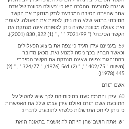
הקשר הסיבתי בין מחדליהם של המרכז ועידן לבין הנזק
שנגרם לתובעת. ההלכה היא כי 'פעולה מכוונת של אדם
אחר שהייתה הסיבה המכרעת לנזק מנתקת את הקשר
הסיבתי בתנאי שלא היה ניתן לצפות את הפעולה. לעומת
זאת פעולה מכוונת שהיה ניתן לצפותה אינה מנתקת את
הקשר הסיבתי' (" 7021/99 " ' , " (1) 822, 830 (2001)).
59. בענייננו עידן העיד כי צפה את ביצוע הפעלולים
וכאשר הבחין בכך ניסה למנוע זאת. מכאן מדובר
בהתנהגות צפויה שאינה מנתקת את הקשר הסיבתי
(השווה " 402/75 ' ", " (2) 561 (1976), " 324/77 ' , " (2)
445 (1978)).
אשם תורם
60. עידן והמרכז טענו בסיכומיהם לכך שיש להטיל על
התובעת אשם תורם ואולם עידן עצמו שלל את האפשרות
כי ניתן לייחס התרשלות כלשהי לתובעת. לדבריו:
"ש. אתה חושב שחן הייתה לה אשמה בתאונה הזאת