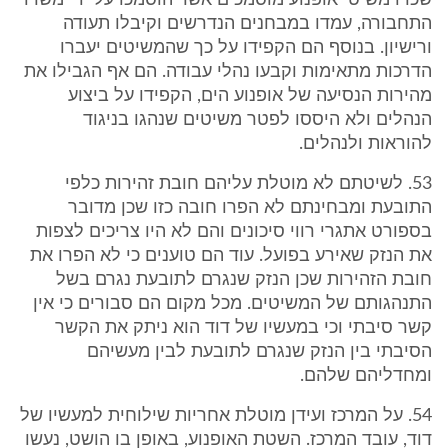
שכרו משיטי אופנוע מוסמכים אשר הוסמכו על ידי משרד
התחבורה, עמדו במבחנים הנדרשים וקיבלו תעודה
ורישיון. בנוסף הם הקפידו על כך שהמשיטים יעברו
הדרכות מתאימות וקבעו נהלי עבודה. הם אף הגבילו את
מהירות הנסיעה של אופנוע הים, הקפידו על ביצוע
הנהלים ולא היססו לפטר משיטים שנהגו בניגוד
להוראות ולנהלים.
53. לשיטתם לא מוטלת עליהם חובת זהירות כלפי
התובעת ומבחינתם לא הפרו חובה כזו שכן מדובר
בספורט אתגרי רווי סיכונים והם לא היו צריכים לצפות
את הנזק שאירע בפועל. עוד הם טוענים כי לא הפרו את
חובת הזהירות שכן הנזק שנגרם לתובעת נגרם בשל
התנהגותם של המשיטים. מכל מקום הם סבורים כי אין
קשר סיבתי וכי במעשיו של דוד הוא ניתק את הקשר
הסיבתי בין הנזק שנגרם לתובעת לבין מעשיהם
ומחדליהם שלהם.
54. על המרכז ועידן מוטלת אחריות שילוחית למעשיו של
דוד, עובד המרכז. השטת האופנוע, באופן בו הושט, נעשו