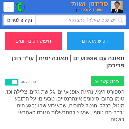
נקה פילטרים
חיפוש מתקדם
חיפוש דפים דומים
תאונה עם אוֹפנוע ים | תאונה ימית | עו"ד רונן
פרידמן
יצירת קשר ✉
סמן טקסט
הספורט הימי, נהיגת אופנועי ים, גלישת גלים, צלילה וכו',
טומן בחובו סיכונים אינהרנטיים, טבעיים; על התובע
מוטל, ככלל, הנטל להוכיח, שבאירוע שבו נפגע היה
"דבר-מה נוסף", שנעוץ בהתרשלות הגורם האחראי
בשטח.