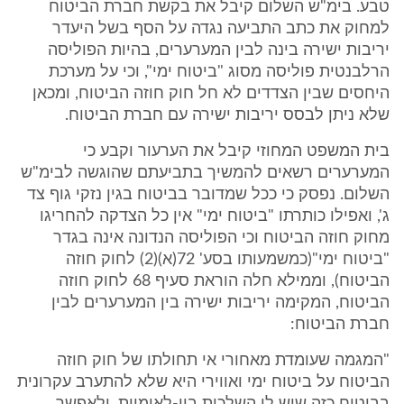
טבע. בימ"ש השלום קיבל את בקשת חברת הביטוח
למחוק את כתב התביעה נגדה על הסף בשל היעדר
יריבות ישירה בינה לבין המערערים, בהיות הפוליסה
הרלבנטית פוליסה מסוג "ביטוח ימי", וכי על מערכת
היחסים שבין הצדדים לא חל חוק חוזה הביטוח, ומכאן
שלא ניתן לבסס יריבות ישירה עם חברת הביטוח.
בית המשפט המחוזי קיבל את הערעור וקבע כי
המערערים רשאים להמשיך בתביעתם שהוגשה לבימ"ש
השלום. נפסק כי ככל שמדובר בביטוח בגין נזקי גוף צד
ג', ואפילו כותרתו "ביטוח ימי" אין כל הצדקה להחריגו
מחוק חוזה הביטוח וכי הפוליסה הנדונה אינה בגדר
"ביטוח ימי"(כמשמעותו בסע' 72(א)(2) לחוק חוזה
הביטוח), וממילא חלה הוראת סעיף 68 לחוק חוזה
הביטוח, המקימה יריבות ישירה בין המערערים לבין
חברת הביטוח:
"המגמה שעומדת מאחורי אי תחולתו של חוק חוזה
הביטוח על ביטוח ימי ואווירי היא שלא להתערב עקרונית