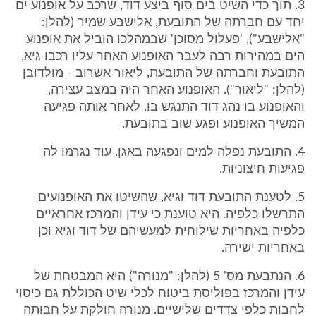
3. תוך כדי השיט בים סוף ביצע דוד, שרכב על אופנוע ים
יחד עם חברתה של התובעת, אלישבע שמיר (להלן:
"אלישבע"), 'פעלול מסוכן' שבמהלכו הוביל את אופנוע
הים במהירות רבה לעבר האופנוע האחר עליו רכבו גיא,
התובעת וחברתה של התובעת, ליאור אשרוב - מולדובן
(להלן: "ליאור"). האופנוע האחר היה במצב עצירה,
והאופנוע בו נהג דוד התנגש בו. לאחר אותה פגיעה
המשיך האופנוע ופגע שוב בתובעת.
4. התובעת נפלה למים ונפגעה באגן. עוד נגרמו לה
פגיעות חיצוניות.
5. לטענת התובעת דוד וגיא, שהשיטו את האופנועים
התרשלו כלפיה. היא טוענת כי עידן והמרכז אחראיים
כלפיה באחריות שילוחית למעשיהם של דוד וגיא וכן
באחריות ישירה.
6. הנתבעת מס' 5 (להלן: "מנורה") היא המבטחת של
עידן והמרכז בפוליסת ביטוח לכלי שיט הכוללת גם כיסוי
לחבות כלפי צדדים שלישיים. מנורה חולקת על חבותה