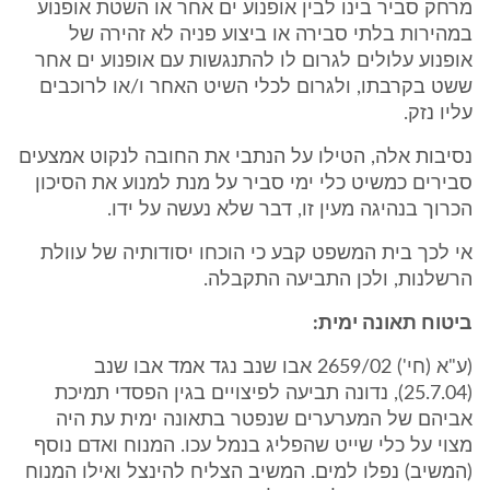
מרחק סביר בינו לבין אופנוע ים אחר או השטת אופנוע
במהירות בלתי סבירה או ביצוע פניה לא זהירה של
אופנוע עלולים לגרום לו להתנגשות עם אופנוע ים אחר
ששט בקרבתו, ולגרום לכלי השיט האחר ו/או לרוכבים
עליו נזק.
נסיבות אלה, הטילו על הנתבי את החובה לנקוט אמצעים
סבירים כמשיט כלי ימי סביר על מנת למנוע את הסיכון
הכרוך בנהיגה מעין זו, דבר שלא נעשה על ידו.
אי לכך בית המשפט קבע כי הוכחו יסודותיה של עוולת
הרשלנות, ולכן התביעה התקבלה.
ביטוח תאונה ימית:
(ע"א (חי') 2659/02 אבו שנב נגד אמד אבו שנב
(25.7.04), נדונה תביעה לפיצויים בגין הפסדי תמיכת
אביהם של המערערים שנפטר בתאונה ימית עת היה
מצוי על כלי שייט שהפליג בנמל עכו. המנוח ואדם נוסף
(המשיב) נפלו למים. המשיב הצליח להינצל ואילו המנוח