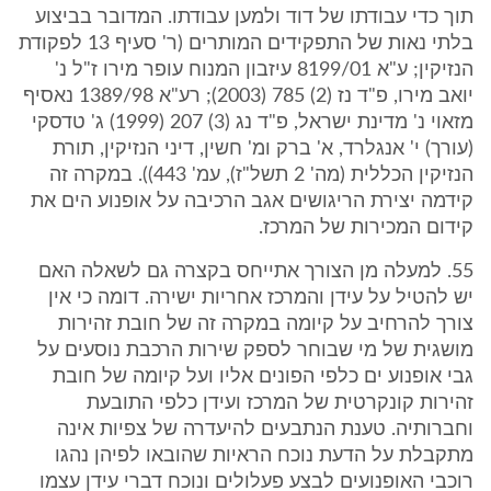
תוך כדי עבודתו של דוד ולמען עבודתו. המדובר בביצוע
בלתי נאות של התפקידים המותרים (ר' סעיף 13 לפקודת
הנזיקין; ע"א 8199/01 עיזבון המנוח עופר מירו ז"ל נ'
יואב מירו, פ"ד נז (2) 785 (2003); רע"א 1389/98 נאסיף
מזאוי נ' מדינת ישראל, פ"ד נג (3) 207 (1999) ג' טדסקי
(עורך) י' אנגלרד, א' ברק ומ' חשין, דיני הנזיקין, תורת
הנזיקין הכללית (מה' 2 תשל"ז), עמ' 443)). במקרה זה
קידמה יצירת הריגושים אגב הרכיבה על אופנוע הים את
קידום המכירות של המרכז.
55. למעלה מן הצורך אתייחס בקצרה גם לשאלה האם
יש להטיל על עידן והמרכז אחריות ישירה. דומה כי אין
צורך להרחיב על קיומה במקרה זה של חובת זהירות
מושגית של מי שבוחר לספק שירות הרכבת נוסעים על
גבי אופנוע ים כלפי הפונים אליו ועל קיומה של חובת
זהירות קונקרטית של המרכז ועידן כלפי התובעת
וחברותיה. טענת הנתבעים להיעדרה של צפיות אינה
מתקבלת על הדעת נוכח הראיות שהובאו לפיהן נהגו
רוכבי האופנועים לבצע פעלולים ונוכח דברי עידן עצמו