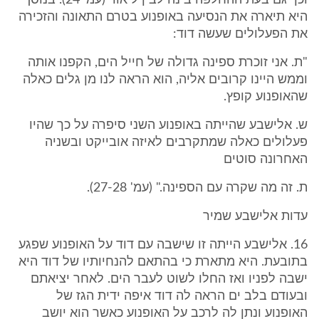
וכך גם בעת ההחלפה בינה לבין ליאור (עמ' 24). בנוסף
היא תיארה את הנסיעה באופנוע בטרם התאונה והזכירה
את הפעלולים שעשה דוד:
"ת. אני זוכרת ספינה גדולה של חייל הים, הקפנו אותה
וממש היינו קרובים אליה, הוא הראה לנו מן גלים כאלה
שהאופנוע קופץ.
ש. אלישבע שהייתה באופנוע השני סיפרה על כך שהיו
פעלולים כאלה שמתקרבים לאיזה אובייקט ובשניה
האחרונה סוטים
ת. זה מה שקרה עם הספינה." (עמ' 27-28).
עדות אלישבע שמיר
16. אלישבע הייתה זו שישבה עם דוד על האופנוע שפגע
בתובעת. היא מתארת כי בהתאם להנחיותיו של דוד היא
ישבה לפניו ואז החלו לשוט לעבר הים. לאחר יציאתם
ובעודם בלב ים הראה לה דוד איפה ידית הגז של
האופנוע ונתן לה לרכב על האופנוע כאשר הוא יושב