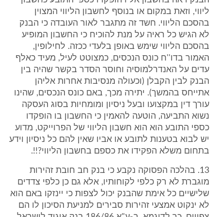
הבנק ראה בחשבון אליו הופקדו כספי התובע כחשבון
ליווי, וזאת במקום או בנוסף לחשבון הליווי המצוין
בהסכם הליווי. חשד זה מתגבר לאור העובדה כי הבנק
לא הגיש כל ראיה על מנת להוכיח כי החשבון המופיע
בהסכם הליווי שימש באופן בלעדי ככזה. לחילופין,
האמור בדו''ח כונס הנכסים, כמצוטט לעיל, מעיד כאלף
עדים על האנדרלמוסיה וחוסר הסדר בקשר שהיה בין
הבנק לבין הקבלן (וכעולה מנסיבות אחרות אליהן
אתייחס בהמשך). יתירה מכך, באם כונס הנכסים, שהינו
עורך דין במקצועו ובעל ניסיון ומומחיות בסוג העסקה
נשוא התביעה, הוטעה להאמין כי החשבון בו הופקדו
כספי התובע הוא הוא חשבון הליווי של הפרוייקט, מדוע
יש לבוא בטענות לתובע או אביו שאין להם כל ניסיון וידע
בתחום משלא הפקידו את כספם בחשבון הליווי?!!.
13. בהלכה הפסוקה נקבע כי בנק חב חובת זהירות
מוגברת לא רק כלפי לקוחותיו, אלא גם כן כלפי צדדים
שלישיים כל אימת שהבנק יכול לצפות כי יינזקו באם הוא
לא ינקוט אמצעי זהירות סבירים למניעת הסיכון לו הם