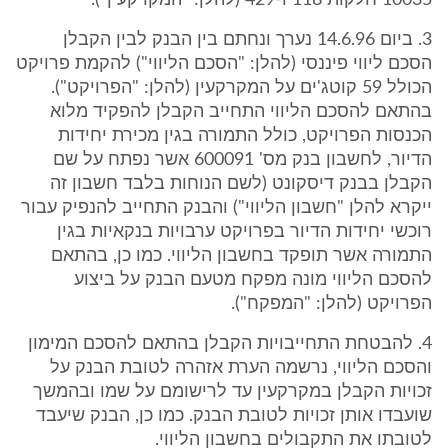
10035 חלקות 118 ו-429 (להלן: "המקרקעין").
3. ביום 14.6.96 נערך ונחתם בין הבנק לבין הקבלן
הסכם ליווי פיננסי (להלן: "הסכם הליווי") להקמת פרויקט
הכולל 59 קוטג'ים על המקרקעין (להלן: "הפרויקט").
בהתאם להסכם הליווי התחייב הקבלן להפקיד מלוא
הכנסות הפרויקט, כולל התמורה בגין מכירת יחידות
הדיור, לחשבון בנק מס' 600091 אשר נפתח על שם
הקבלן בבנק דיסקונט (לשם הנוחות בלבד חשבון זה
ייקרא להלן "חשבון הליווי") והבנק התחייב להנפיק עבור
רוכשי יחידות הדיור בפרויקט ערבויות בנקאיות בגין
התמורה אשר תופקד בחשבון הליווי. כמו כן, בהתאם
להסכם הליווי מונה מפקח מטעם הבנק על ביצוע
הפרויקט (להלן: "המפקח").
4. להבטחת התחייבויות הקבלן בהתאם להסכם המימון
והסכם הליווי, נרשמה הערת אזהרה לטובת הבנק על
זכויות הקבלן במקרקעין עד לרישומם על שמו ובהמשך
שועבדו אותן זכויות לטובת הבנק. כמו כן, הבנק שיעבד
לטובתו את התקבולים בחשבון הליווי.