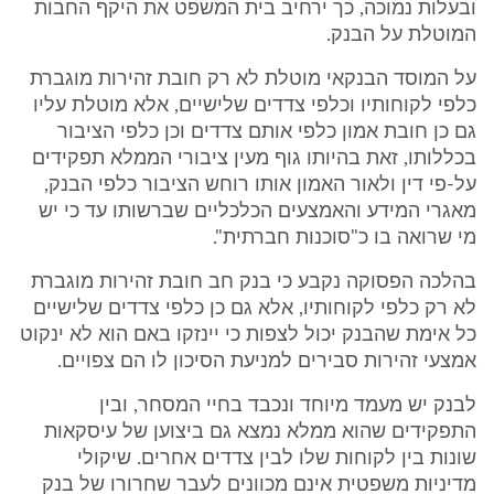
ובעלות נמוכה, כך ירחיב בית המשפט את היקף החבות
המוטלת על הבנק.
על המוסד הבנקאי מוטלת לא רק חובת זהירות מוגברת
כלפי לקוחותיו וכלפי צדדים שלישיים, אלא מוטלת עליו
גם כן חובת אמון כלפי אותם צדדים וכן כלפי הציבור
בכללותו, זאת בהיותו גוף מעין ציבורי הממלא תפקידים
על-פי דין ולאור האמון אותו רוחש הציבור כלפי הבנק,
מאגרי המידע והאמצעים הכלכליים שברשותו עד כי יש
מי שרואה בו כ"סוכנות חברתית".
בהלכה הפסוקה נקבע כי בנק חב חובת זהירות מוגברת
לא רק כלפי לקוחותיו, אלא גם כן כלפי צדדים שלישיים
כל אימת שהבנק יכול לצפות כי יינזקו באם הוא לא ינקוט
אמצעי זהירות סבירים למניעת הסיכון לו הם צפויים.
לבנק יש מעמד מיוחד ונכבד בחיי המסחר, ובין
התפקידים שהוא ממלא נמצא גם ביצוען של עיסקאות
שונות בין לקוחות שלו לבין צדדים אחרים. שיקולי
מדיניות משפטית אינם מכוונים לעבר שחרורו של בנק