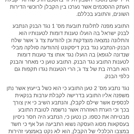
אי-רישום מספר חשבון הליווי בהסכם הרכישה ואי-קבלת
העתק ההסכמים אשר נערכו בין הקבלן לרוכשי הדירות
השונים, והתובע בכללם.
התובע מפנה לתלונת תובעת מס' 1 נגד הבנק הנתבע
לבנק ישראל בה הועלו טענות דומות לטענותיו הוא
והתלונה נמצאה מוצדקות וכן להודעת צד ג' אשר שלח
הבנק-הנתבע נגד בנק דיסקונט (ההודעה סולקה מבלי
שנדונה לגופא) בה הועלו נגד אותו צד טענות דומות
לטענות התובע נגד הבנק. התובע טוען כי מאחר והבנק
הוא חברה בת של צד ג', הרי הטענות נגדו תקפות גם
כלפי הבנק.
נגד נתבע מס' 2 טען התובע כי הוא כשל בייעוץ אשר נתן
משפנה אליו התובע בדרישה לקבלת ערבות בנקאית
לכספים אשר שילם לקבלן, והנתבע השיב כי אין צורך
בכך וכי הערת האזהרה אשר נרשמה לטובת התובע
מבטיחה את כספו. כן נטען כי, הנתבע היה חסר ניסיון
בעסקאות מסוג העסקה נשוא התביעה ועל אף כי חשד
במצבו הכלכלי של הקבלן, הוא לא נקט באמצעי זהירות