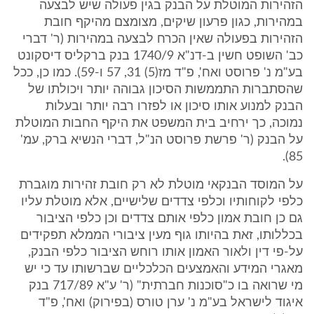
הזהירות המוטלת על הבנק בגין פעולה שיש לבצעה
במהירות, כגון פרעון שיקים, מצומצם מהיקף חובת
הזהירות בפעולה שאין הכרח לבצעה במהירות (ר' דברי
כב' השופט חשין ב-דנ"א 1740/9 בנק ברקליס דיסקונט
בע"מ נ' פרוסט ואח', פ"ד מז(5) 31, 57 ו-59). כמו כן, ככל
שהסתברות התממשות הסיכון גבוהה יותר ויכולתו של
הבנק למנוע אותו סיכון או לפזרו רבה יותר ובעלות
נמוכה, כך ירחיב בית המשפט את היקף החבות המוטלת
על הבנק (ר' פרשת פרוסט הנ"ל, דברי הנשיא ברק, עמ'
85).
על המוסד הבנקאי מוטלת לא רק חובת זהירות מוגברת
כלפי לקוחותיו וכלפי צדדים שלישיים, אלא מוטלת עליו
גם כן חובת אמון כלפי אותם צדדים וכן כלפי הציבור
בכללותו, זאת בהיותו גוף מעין ציבורי הממלא תפקידים
על-פי דין ולאור האמון אותו רוחש הציבור כלפי הבנק,
מאגרי המידע והאמצעים הכלכליים שברשותו עד כי יש
מי שרואה בו כ"סוכנות חברתית" (ר' ע"א 717/89 בנק
איגוד לישראל בע"מ נ' ערן טורס (בפירוק) ואח', פ"ד