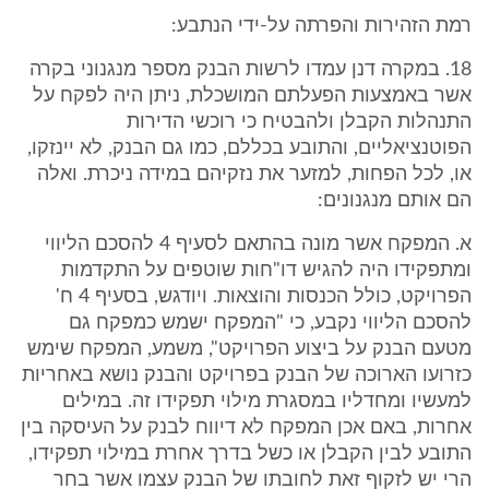
רמת הזהירות והפרתה על-ידי הנתבע:
18. במקרה דנן עמדו לרשות הבנק מספר מנגנוני בקרה
אשר באמצעות הפעלתם המושכלת, ניתן היה לפקח על
התנהלות הקבלן ולהבטיח כי רוכשי הדירות
הפוטנציאליים, והתובע בכללם, כמו גם הבנק, לא יינזקו,
או, לכל הפחות, למזער את נזקיהם במידה ניכרת. ואלה
הם אותם מנגנונים:
א. המפקח אשר מונה בהתאם לסעיף 4 להסכם הליווי
ומתפקידו היה להגיש דו"חות שוטפים על התקדמות
הפרויקט, כולל הכנסות והוצאות. ויודגש, בסעיף 4 ח'
להסכם הליווי נקבע, כי "המפקח ישמש כמפקח גם
מטעם הבנק על ביצוע הפרויקט", משמע, המפקח שימש
כזרועו הארוכה של הבנק בפרויקט והבנק נושא באחריות
למעשיו ומחדליו במסגרת מילוי תפקידו זה. במילים
אחרות, באם אכן המפקח לא דיווח לבנק על העיסקה בין
התובע לבין הקבלן או כשל בדרך אחרת במילוי תפקידו,
הרי יש לזקוף זאת לחובתו של הבנק עצמו אשר בחר