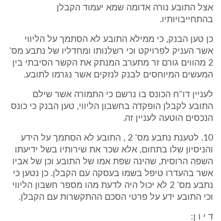
אצל התובע נורה אדומה שמא יעמוד הקבלן
בהתחייבויותיו.
כן טען הבנק, כי ממילא התובע לא הסתמך על הליווי
אשר העניק לפרויקט וכי רשלנותו ומחדליו של נתבע מס'
2 מהווים גורם זר מתערב המנתק את הקשר הסיבתי בין
המעשים המיוחסים לבנק לנזקים אשר נגרמו לתובע.
לעניין דו"ח הכונס בו נרשם כי התמורה אשר שילם
התובע לקבלן הופקדה בחשבון הליווי, טען הבנק כי כונס
הנכסים הוטעה לעניין זה.
10. לטענת נתבע מס' 2 , התובע לא הסתמך על הידע
והניסיון שלו בתחום, אלא שכר את שירותיו בשל ידיעתו
השפה הרוסית, שהינה שפת אמו של התובע וכן של אביו
אשר בהעדרו טיפל בשמו בעסקה עם הקבלן. כן נטען כי
נתבע מס' 2 לא יכול היה לדעת מהו מספר חשבון הליווי
וכי התובע ידע על פרטי הסכם ההתקשרות עם הקבלן.
ד י ו ן: