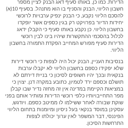
הדירות. כמו כן, באותו סעיף דאג הבנק לציין מספר
חשבון הליווי, הבנק והסניף בו הוא מתנהל. בסעיף 10(א)
להסכם הליווי נקבע, כי הבנק ינפיק ערבויות לרוכשי
יחידות הדיור בפרויקט רק בגין כספים אשר יופקדו
בחשבון הליווי. כן נקבע באותו סעיף כי הקבלן ידאג
לכלול בהסכמי ההתקשרות שיהיו בינו לבין רוכשי
הדירות סעיף מפורש המחייב הפקדת התמורה בחשבון
הליווי.
בנסיבות העניין, הבנק יכול היה לצפות כי רוכשי דירות
שלא יפקידו כספם בחשבון הליווי לא יקבלו ערבות
בנקאית ובכך יהיו חשופים לסיכון כי בניית דירתם לא
תושלם וכספם ירד לטמיון, כתובע במקרה דנן. יצוין כי
במציאות הקיימת במדינה אין זה מחזה נדיר שבו קבלן
מפר התחייבויותיו כלפי רוכשי הדירות ומותיר אותם בפני
שוקת שבורה לאחר ששילמו לו ממיטב כספם. ויודגש,
עסקינן במוסד בנקאי בעל ניסיון ומיומנות בתחום הליווי
הפיננסי, דבר המשפר לאין ערוך יכולתו לצפות
התרחשות הסיכון.