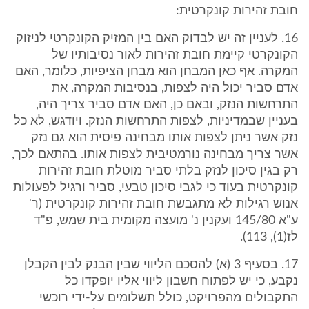
חובת זהירות קונקרטית:
16. לעניין זה יש לבדוק האם בין המזיק הקונקרטי לניזוק
הקונקרטי קיימת חובת זהירות לאור נסיבותיו של
המקרה. אף כאן המבחן הוא מבחן הציפיות, כלומר, האם
אדם סביר יכול היה לצפות, בנסיבות המקרה, את
התרחשות הנזק, ובאם כן, האם אדם סביר צריך היה,
בעניין שבמדיניות, לצפות התרחשות הנזק. ויודגש, לא כל
נזק אשר ניתן לצפות אותו מבחינה פיסית הוא גם נזק
אשר צריך מבחינה נורמטיבית לצפות אותו. בהתאם לכך,
רק בגין סיכון לנזק בלתי סביר מוטלת חובת זהירות
קונקרטית בעוד כי לגבי סיכון טבעי, סביר ורגיל לפעולות
אנוש רגילות לא מתגבשת חובת זהירות קונקרטית (ר'
ע"א 145/80 ועקנין נ' מועצה מקומית בית שמש, פ"ד
לז(1), 113).
17. בסעיף 3 (א) להסכם הליווי שבין הבנק לבין הקבלן
נקבע, כי יש לפתוח חשבון ליווי אליו יופקדו כל
התקבולים מהפרויקט, כולל תשלומים על-ידי רוכשי