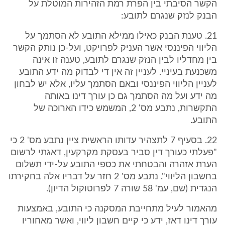
הקשר הסיבתי בין הפרת רמת הזהירות המוטלת על
הבנק לנזק שנגרם לתובע:
21. טענת הבנק כאילו ממילא התובע לא הסתמך על
הליווי הפיננסי אשר העניק לפרויקט, ועל-כן נותק הקשר
בין מחדליו לבין הנזק שנגרם לתובע, טענה זו אינה
משכנעת בעיניי. לעניין זה אין די לבדוק מה ידע התובע
לעניין הליווי הפיננסי ובאם הסתמך עליו, אלא יש לבחון
מה ידע ועל מה הסתמך גם כן עורך דינו באותה
התקשרות, נתבע מס' 2, המשמש כידו הארוכה של
התובע.
22. בסעיף 7 לתצהיר עדותו הראשית ציין נתבע מס' 2 כי
"פעלתי כעורך דין סביר בעסקת מקרקעין, דאגתי לרשום
הערת אזהרה והבטחתי את כספי התובע על-ידי תשלום
בחשבון הליווי". נתבע מס' 2 חזר על דבריו אלה בחקירתו
הנגדית (שם, עמ' 58 שורה 7 לפרוטוקול הדיון).
מהאמור לעיל מתחייבת המסקנה כי התובע, באמצעות
עורך דינו דאז, ידע כי קיים חשבון ליווי, ואשר מאחוריו