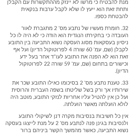
מנת להבטיח כי מרשו לא יינזק מההתקשרות עם הקבלן
ותחת זאת הוא ייעץ לו שלא לקבל ערבות בנקאית
להבטחת כספו.
32. חומרת מעשיו של נתבע מס' 2 מתגברת לאור
העובדה כי בחקירתו הנגדית הוא הודה כי לא היה לו כל
ניסיון בעסקאות מסוג העסקה נשוא התביעה בין התובע
לקבלן (שם, עמ' 60 שורה 4 לפרוטוקול הדיון) ועל אף
זאת הוא לא הפנה את התובע לעו"ד אחר בעל ידע
וכישורים בתחום (שם, עמ' 59 שורה 22 לפרוטוקול
הדיון).
33. טענת נתבע מס' 2 בסיכומו כאילו התובע שכר את
שירותיו אך ורק בשל שליטתו בשפה העברית והרוסית
ועל כן אין להטיל עליו אחריות לנזקי התובע, מוטב היה
לולא הועלתה מאשר הועלתה.
אין כל חשיבות בנסיבות מקרה דנן לשיקולי התובע
ולנסיבות בגינן פנה לנתבע מס' 2 על מנת לייצגו בעסקה
נשוא התביעה, כאשר מהמשך הקשר ביניהם ברור