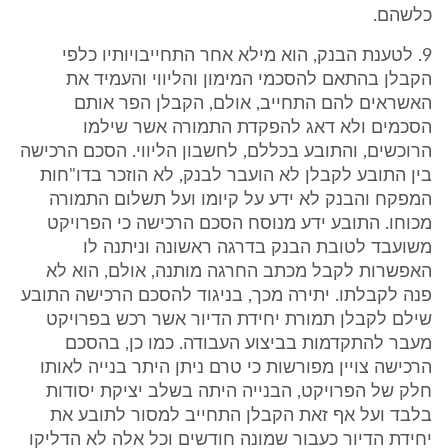
כלשהם.
9. לטענת הבנק, הוא מילא אחר התחייבויותיו כלפי
הקבלן בהתאם להסכמי המימון והליווי והעמיד את
האשראים להם התחייב, אולם, הקבלן הפר אותם
הסכמים ולא דאג להפקדת התמורה אשר שילמו
הרוכשים, והתובע בכללם, לחשבון הליווי. הסכם הרכישה
בין התובע לקבלן לא הועבר לבנק, לא הוזכר בדו"חות
המפקח והבנק לא ידע על קיומו ועל תשלום התמורה
מכוחו. התובע ידע מנוסח הסכם הרכישה כי הפרויקט
משועבד לטובת הבנק בדרגה ראשונה וניתנה לו
האפשרות לקבל מכתב החרגה מותנה, אולם, הוא לא
פנה לקבלתו. יתירה מכך, בניגוד להסכם הרכישה התובע
שילם לקבלן תמורת יחידת הדיור אשר רכש בפרויקט
מעבר להתקדמות בביצוע העבודה. כמו כן, בהסכם
הרכישה צויין מפורשות כי טרם ניתן היתר בנייה לאותו
חלק של הפרויקט, הבנייה היתה בשלב יציקת יסודות
בלבד ועל אף זאת הקבלן התחייב למסור לתובע את
יחידת הדיור כעבור שמונה חודשים וכל אלה לא הדליקו