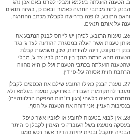
ב. הטענה הועלתה בעלמא ומבלי לפרט באם אכן נהג
הבנק לתת מכתבי החרגה כאמור, ובאם כן, באיזה תנאים
והאם התובע, לו פנה בדרישה לקבלת מכתב ההחרגה,
ענה על אותם תנאים.
26. טענות התובע, לפיהן יש לייחס לבנק הנתבע את
אותן טענות אשר העלה במסגרת ההודעה לצד ג' נגד
בנק דיסקונט, דינה להידחות, שכן, משמעות קבלת
הטענה תהא הרמת מסך בין הבנק לבין צד ג', מבלי
שהטענה הועלתה בכתבי הטענות ועל-כן היא מהווה
הרחבת חזית אסורה על-פי דין.
27. טענת הבנק כאילו התובע שילם את הכספים לקבלן
מעבר להתקדמות העבודה בפרויקט, נטענה בעלמא ולא
נתמכה בראיה כלשהי (כגון דו"חות המפקח הרלוונטיים).
בנסיבות העניין, אני דוחה את הטענה על הסף.
28. אין לבוא בטענות לתובע או לאביו אשר טיפל
בעסקה מטעמו בשל העובדה כי האמין לקבלן כי היתר
הבנייה יתקבל ובניית יחידת הדיור אשר רכש ממנו