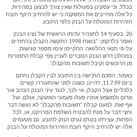
מנגנונים, העובדה כי עלות הפעלתם נמוכה ביותר, אם
בכלל, וכי עסקינן בפעולות שאין צורך לבצען במהירות,
כל אלה מחייבים את המסקנה כי יש להרחיב היקף חובת
הזהירות המוטלת על הבנק כלפי התובע.
20. בסעיף 14 לתצהיר עדותו הראשית של נציג הבנק
נאמר כלדקמן: "בשנת 1998 התקשה הקבלן בהחזרים
על-פי תנאי ההלוואה. התקיימו עימו מספר פגישות,
במהלכן דרש הבנק הסברים לעניין צפי קבלת התמורות
מן הרוכשים וקיבל תשובות מהקבלן".
כאמור, הסכם הרכישה בין התובע לבין הקבלן נחתם
ביום 11.7.99, דהיינו, כשנה לפני שהתעוררו קשיים
כלכליים אצל הקבלן. אי-לכך, לנגד עיני הבנק הבהב אור
אדום ולמשמע אוזניו פעלו פעמוני האזעקה, אולם, ועל
אף זאת, למעט קבלת "תשובות מהקבלן" לא נעשה דבר
וחצי דבר על מנת להבטיח השלמת הפרויקט, או, לכל
הפחות, עצירתו בטרם נגרם הנזק לתובע. גם מטעמים
אלה יש להרחיב היקף חובת הזהירות המוטלת על הבנק.