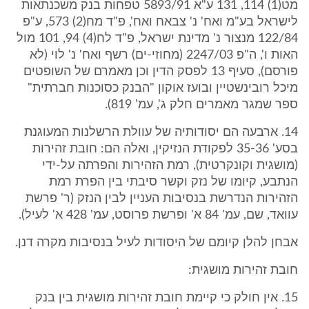
מט(1) 114, 131 ע"א 5893/91 טפחות בנק משכנתאות
לישראל בע"מ ואח' נ' צבאח ואח', פ"ד מח(2) 573, ע"פ
122/84 מנצור נ' מדינת ישראל, פ"ד לח(4) 94, 101 מול
האות ו', ה"פ 2247/03 (מחוזי-ים) רשף ואח' נ' לוי (לא
פורסם), סעיף 13 לפסק הדין וכן מאמרם של השופטים
מיכל רובינשטיין ובועז אוקון "הבנק כסוכנות חברתית"
ספר שמגר מאמרים חלק ג', עמ' 819).
14. ארבעה הם יסודותיה של עוולת הרשלנות המעוגנת
בסע' 35-36 לפקודת הנזיקין, ואלה הם: חובת זהירות
(מושגית וקונקרטית), רמת הזהירות והפרתה על-ידי
הנתבע, קיומו של נזק וקשר סיבתי בין הפרת רמת
הזהירות הנדרשת בנסיבות העניין לבין הנזק (ר' פרשת
עוואד, שם, עמ' 84 א' ופרשת פרוסט, עמ' 428 א' לעיל).
אבחן להלן קיומם של היסודות לעיל בנסיבות מקרה דנן.
חובת זהירות מושגית:
15. אין חולק כי קיימת חובת זהירות מושגית בין בנק