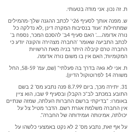
ת. זה נכון. אני מודה בטעותי.
ש. מפנה אותך לסעיף 26י' לכתב ההגנה שלך-מהמילים
שמתחילות 'ועוד בנסיבות המקרה דינן ,לא נדלקה כל
נורה אדומה.....' האם סעיף 4ב' להסכם המכר, נספח ב'
לכתב התביעה שאומר 'החברה מצהירה והקונה יודע כי
החברה טרם קיבלה היתר בניה מאת הרשויות
המקומיות', האם אין בו משום נורה אדומה.
ת. אני לא גאה בדרך בה פעלתי" (שם, עמ' 58-59, החל
משורה 14 לפרוטוקול הדיון).
31. יתירה מכך, ביום 8.7.99 פנה נתבע מס' 2 בשם
התובע במכתב לב"כ הקבלן ובסעיף 9 שבו, הוא ציין
באומרו: "בדיקתי ברשם החברות העלתה, שמזה שנתיים
אין החברה משלמת אגרת רשם. הדבר מטיל צל על
יכולתה, אמינותה ועמידותה של החברה".
על אף זאת, נתבע מס' 2 לא נקט באמצעי כלשהו על