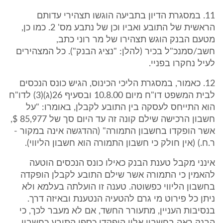
11. במסגרת הדיון בתביעה הוגשו תצהירי עדותם
הראשית של התובע ואביו וכן של נתבע מס' 2. כמו כן,
מטעם הבנק הוגש תצהירו של מר רוני כתב,
חשב/סמנכ"ל בכיר (להלן: "נציג הבנק"). כל המצהירים
לעיל נחקרו בפניי.
12. כאמור, במסגרת הליכי הכינוס, הגיש כונס הנכסים
לבית המשפט דו"ח מיום 10.8.00 ובסעיף 26(ג)(3) לדו"ח
הוא התייחס לעסקה בין התובע לקבלן, באומרו: "על
חשבון הרכישה שילם קונה זה עד היום סך של 85,977 $,
אשר הופקדו בחשבון התמורה" (ההדגשה אינה במקור -
ר.ח.) (אין חולק כי חשבון התמורה הוא חשבון הליווי).
אינני מקבל טענת הבנק כאילו כונס הנכסים הוטעה
להאמין כי התמורה אשר שילם התובע לקבלן הופקדה
בחשבון הליווי כפשוטה. טענה זו הועלתה בעלמא ולא
ניתן כל פירוט מי גרם להטעיה הנטענת ובאיזה דרך.
בנסיבות העניין, מתעורר החשד, אם לא מעבר לכך, כי