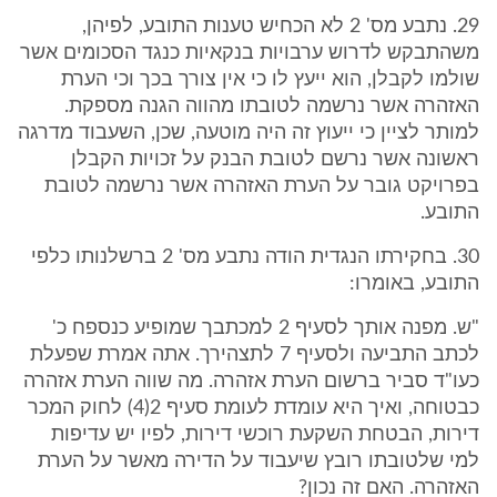
29. נתבע מס' 2 לא הכחיש טענות התובע, לפיהן,
משהתבקש לדרוש ערבויות בנקאיות כנגד הסכומים אשר
שולמו לקבלן, הוא ייעץ לו כי אין צורך בכך וכי הערת
האזהרה אשר נרשמה לטובתו מהווה הגנה מספקת.
למותר לציין כי ייעוץ זה היה מוטעה, שכן, השעבוד מדרגה
ראשונה אשר נרשם לטובת הבנק על זכויות הקבלן
בפרויקט גובר על הערת האזהרה אשר נרשמה לטובת
התובע.
30. בחקירתו הנגדית הודה נתבע מס' 2 ברשלנותו כלפי
התובע, באומרו:
"ש. מפנה אותך לסעיף 2 למכתבך שמופיע כנספח כ'
לכתב התביעה ולסעיף 7 לתצהירך. אתה אמרת שפעלת
כעו"ד סביר ברשום הערת אזהרה. מה שווה הערת אזהרה
כבטוחה, ואיך היא עומדת לעומת סעיף 2(4) לחוק המכר
דירות, הבטחת השקעת רוכשי דירות, לפיו יש עדיפות
למי שלטובתו רובץ שיעבוד על הדירה מאשר על הערת
האזהרה. האם זה נכון?