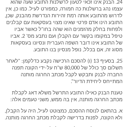
24. הבנק אינו זכאי לטעון לרשלנות התובע שעה שהוא
עצמו נהג ברשלנות כה חמורה, כמפורט לעיל. כמו כן, אין
לדרוש מהתובע אותה רמת זהירות הנדרשת מהבנק, שכן,
התובע הינו אדם פרטי שאינו מצוי בעסקאות עם קבלנים
ולפחות בחלק מהזמנים הוא שהה בחו"ל כאשר אביו
טיפל במקומו בקשר עם הקבלן ועם נתבע מס' 2. אביו
של התובע אינו דובר השפה העברית ונסיונו בעסקאות
מסוג זה, אם בכלל, נופל מנסיון בנו התובע.
25. בסעיף 13 (ו) להסכם הרכישה נקבע כדלקמן: "לאחר
תשלום סך כולל של 80,000 ש"ח על-ידי הקונה תפנה
החברה לבנק ותבקש לקבל מכתב החרגה מותנה
המתייחס ליחידת הדיור".
טענת הבנק כאילו התובע התרשל משלא דאג לקבלת
מכתב החרגה מותנה, אין בה ממש, משני טעמים אלה:
א. בהתאם לנוסח ההסכם, כמצוטט לעיל, היה על הקבלן,
ולא הקונה, לפנות בדרישה לקבלת מכתב החרגה מותנה.