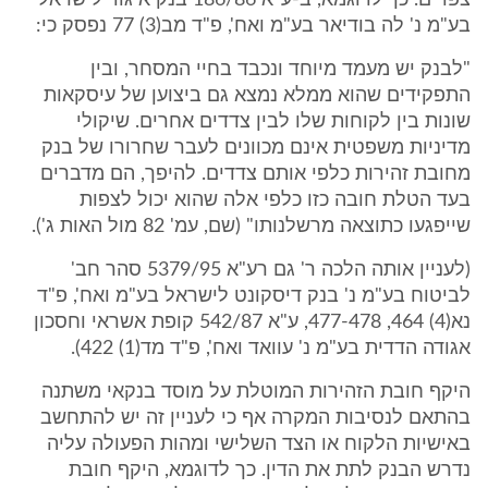
צפויים. כך לדוגמא, ב-ע"א 186/86 בנק איגוד לישראל
בע"מ נ' לה בודיאר בע"מ ואח', פ"ד מב(3) 77 נפסק כי:
"לבנק יש מעמד מיוחד ונכבד בחיי המסחר, ובין
התפקידים שהוא ממלא נמצא גם ביצוען של עיסקאות
שונות בין לקוחות שלו לבין צדדים אחרים. שיקולי
מדיניות משפטית אינם מכוונים לעבר שחרורו של בנק
מחובת זהירות כלפי אותם צדדים. להיפך, הם מדברים
בעד הטלת חובה כזו כלפי אלה שהוא יכול לצפות
שייפגעו כתוצאה מרשלנותו" (שם, עמ' 82 מול האות ג').
(לעניין אותה הלכה ר' גם רע"א 5379/95 סהר חב'
לביטוח בע"מ נ' בנק דיסקונט לישראל בע"מ ואח', פ"ד
נא(4) 464, 477-478, ע"א 542/87 קופת אשראי וחסכון
אגודה הדדית בע"מ נ' עוואד ואח', פ"ד מד(1) 422).
היקף חובת הזהירות המוטלת על מוסד בנקאי משתנה
בהתאם לנסיבות המקרה אף כי לעניין זה יש להתחשב
באישיות הלקוח או הצד השלישי ומהות הפעולה עליה
נדרש הבנק לתת את הדין. כך לדוגמא, היקף חובת