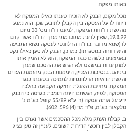
באותו מפקח.
מכל מקום, הבנק לא הוכיח טענתו כאילו המפקח לא
דיווח לו על העסקה בין הקבלן לתובע, שכן, הוא נמנע
מהגשת דו"חות המפקח, למעט דו"ח מס' 33 מיום
19.8.99, שאין לדעת מתוכו מתי נערך הדו"ח אשר קדם
לו (שמא מדובר בדו"ח הרלוונטי לעסקה נשוא התביעה
והיא דווחה במסגרתו). כמו כן, הבנק לא טען כאילו נקט
באמצעים כלשהם כנגד המפקח, הוא לא הזמין אותו
למתן עדות במשפט ולא הגיש את ההסכם שנערך
ביניהם. בנסיבות העניין, הימנעות הבנק מהזמנת העדים
והגשת הראיות הרלוונטיות לתמיכה בטענתו כנגד
המפקח, מחייבת הפעלת החזקה הקבועה בהלכה
הפסוקה, לפיה, הגשתם היתה תומכת בגרסה כי הבנק
ידע על אותה עסקה (ר' ע"א 55/89 קופל בע"מ נ'
טלקאור בע"מ, פ"ד מד (4) 596, 602).
ב. קבלת העתק מלא מכל ההסכמים אשר נערכו בין
הקבלן לבין רוכשי הדירות השונים. לעניין זה טען נציג