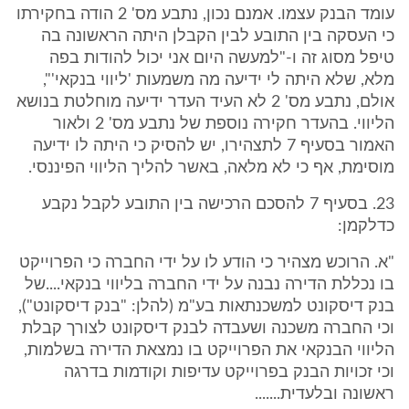
עומד הבנק עצמו. אמנם נכון, נתבע מס' 2 הודה בחקירתו
כי העסקה בין התובע לבין הקבלן היתה הראשונה בה
טיפל מסוג זה ו-"למעשה היום אני יכול להודות בפה
מלא, שלא היתה לי ידיעה מה משמעות 'ליווי בנקאי'",
אולם, נתבע מס' 2 לא העיד העדר ידיעה מוחלטת בנושא
הליווי. בהעדר חקירה נוספת של נתבע מס' 2 ולאור
האמור בסעיף 7 לתצהירו, יש להסיק כי היתה לו ידיעה
מוסימת, אף כי לא מלאה, באשר להליך הליווי הפיננסי.
23. בסעיף 7 להסכם הרכישה בין התובע לקבל נקבע
כדלקמן:
"א. הרוכש מצהיר כי הודע לו על ידי החברה כי הפרוייקט
בו נכללת הדירה נבנה על ידי החברה בליווי בנקאי....של
בנק דיסקונט למשכנתאות בע"מ (להלן: "בנק דיסקונט"),
וכי החברה משכנה ושעבדה לבנק דיסקונט לצורך קבלת
הליווי הבנקאי את הפרוייקט בו נמצאת הדירה בשלמות,
וכי זכויות הבנק בפרוייקט עדיפות וקודמות בדרגה
ראשונה ובלעדית.......