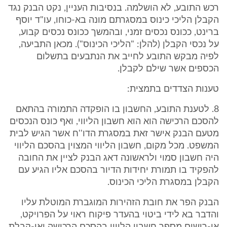
רכש התובע, לא הושלמה. בנסיבות העניין, נקט הבנק נגד
הקבלן הליכי כינוס במסגרתם מונה בא-כוחו, עו"ד יוסף
ברינט, ככונס נכסים זמני, ובהמשך ככונס נכסים קבוע,
על נכסי הקבלן (להלן: "הליכי הכינוס"). מכאן התביעה,
לפיה מבקש התובע לחייב את הנתבעים בתשלום
הכספים אשר שילם לקבלן.
טענות הצדדים בתמצית:
8. לטענת התובע, החשבון בו הופקדה התמורה בהתאם
להסכם הרכישה הוא הוא חשבון הליווי, ואף כונס הנכסים
מטעם הבנק אישר זאת במסגרת הדו''ח אשר הגיש לבית
המשפט. מכל מקום, חשבון הליווי המצוין בהסכם הליווי
היה חשבון סמוי ולראשונה דאג הבנק לציין את החובה
להפקיד בו תמורת יחידות הדיור בהסכם אליו הגיע עם
הקבלן במסגרת הליכי הכינוס.
הבנק הפר את חובת הזהירות המוגברת המוטלת עליו
והדבר בא לידי ביטוי בהעדר פיקוח ראוי על הפרויקט,