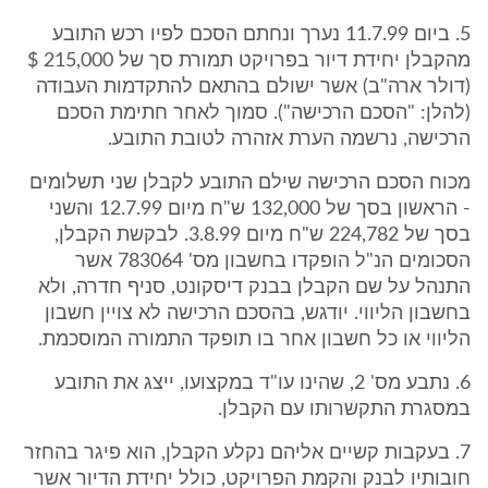
5. ביום 11.7.99 נערך ונחתם הסכם לפיו רכש התובע
מהקבלן יחידת דיור בפרויקט תמורת סך של 215,000 $
(דולר ארה"ב) אשר ישולם בהתאם להתקדמות העבודה
(להלן: "הסכם הרכישה"). סמוך לאחר חתימת הסכם
הרכישה, נרשמה הערת אזהרה לטובת התובע.
מכוח הסכם הרכישה שילם התובע לקבלן שני תשלומים
- הראשון בסך של 132,000 ש"ח מיום 12.7.99 והשני
בסך של 224,782 ש"ח מיום 3.8.99. לבקשת הקבלן,
הסכומים הנ"ל הופקדו בחשבון מס' 783064 אשר
התנהל על שם הקבלן בבנק דיסקונט, סניף חדרה, ולא
בחשבון הליווי. יודגש, בהסכם הרכישה לא צויין חשבון
הליווי או כל חשבון אחר בו תופקד התמורה המוסכמת.
6. נתבע מס' 2, שהינו עו"ד במקצועו, ייצג את התובע
במסגרת התקשרותו עם הקבלן.
7. בעקבות קשיים אליהם נקלע הקבלן, הוא פיגר בהחזר
חובותיו לבנק והקמת הפרויקט, כולל יחידת הדיור אשר