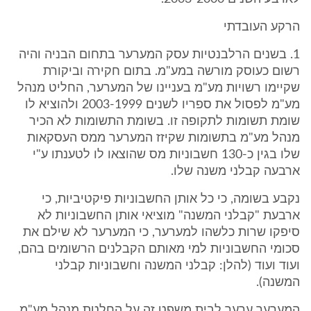
הרקע העובדתי
1. בשנים הרלבנטיות עסק המערער בתחום הבניה והיה
רשום כעוסק מורשה במע"מ. בתום חקירה וביקורת
שקיימו רשויות מע"מ בעניינו של המערער, החליט מנהל
מע"מ לפסול את ספריו לשנים 2003-1999 ולהוציא לו
שומת תשומות לתקופה זו. בשומת התשומות לא הכיר
מנהל מע"מ בתשומות שקיזז המערער ממס העסקאות
שלו בגין כ-130 חשבוניות מס שהוצאו לו לטענתו ע"י
ארבעה קבלני משנה שלו.
נקבע בשומה, כי כל אותן החשבוניות פיקטיביות, כי
ארבעת "קבלני המשנה" מוציאי אותן החשבוניות לא
סיפקו שרות כלשהו למערער, כי המערער לא שילם את
סכומי החשבוניות למי מאותם הקבלנים הרשומים בהם,
ועוד ועוד (להלן: קבלני המשנה וחשבוניות קבלני
המשנה).
המערער ערער לבית משפט זה על החלטת מנהל מע"מ