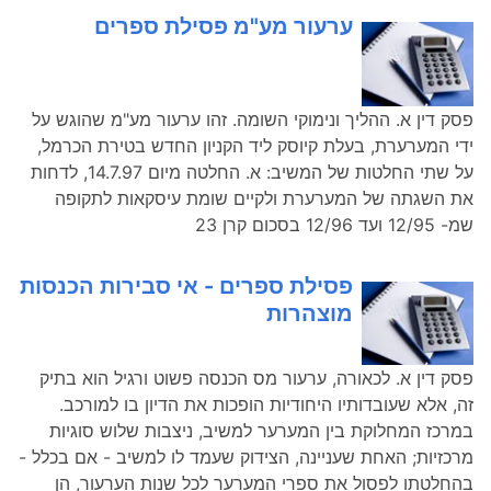
ערעור מע"מ פסילת ספרים
פסק דין א. ההליך ונימוקי השומה. זהו ערעור מע"מ שהוגש על
ידי המערערת, בעלת קיוסק ליד הקניון החדש בטירת הכרמל,
על שתי החלטות של המשיב: א. החלטה מיום 14.7.97, לדחות
את השגתה של המערערת ולקיים שומת עיסקאות לתקופה
שמ- 12/95 ועד 12/96 בסכום קרן 23
פסילת ספרים - אי סבירות הכנסות
מוצהרות
פסק דין א. לכאורה, ערעור מס הכנסה פשוט ורגיל הוא בתיק
זה, אלא שעובדותיו היחודיות הופכות את הדיון בו למורכב.
במרכז המחלוקת בין המערער למשיב, ניצבות שלוש סוגיות
מרכזיות; האחת שעניינה, הצידוק שעמד לו למשיב - אם בכלל -
בהחלטתו לפסול את ספרי המערער לכל שנות הערעור, הן