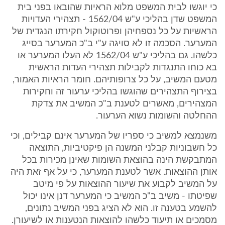
כי יוגשו לבית המשפט מלוא הראיות שהובאו בפני בית
המשפט שדן בהליכי ע"ש 1562/04 - תצהירי העדויות
הראשיות על כל נספחיהן ופרוטוקול חקירתו הנגדית של
המערער. הסכמה זו לא סויגה ע"י ב"כ המערער בסייג
כלשהו. גם בהליכי ע"ש 1562/04 לא העלו המערער או
בא כוחו התנגדות לקבילות תצהירי העדות הראשית
מטעם המשיב, על כל צרופותיהם. חומר הראיות האמור,
בצירוף התצהירים שהוגשו בהליכי ערעור זה וחקירות
המצהירים, מאשרים לטענת ב"כ המשיב את צדקת
ההחלטה והשומות נשוא הערעור.
משנמצא למשיב כי ספריו של המערער אינם קבילים, וכי
כל חשבוניות קבלני המשנה הן פיקטיביות, התוצאה
המתבקשת הינה בהוצאת השומות שאינן מכירות בכל
אותן ההוצאות. אשר לטענת המערער, כי על אף זאת היה
על המשיב לקבוע את שיעור ההוצאות על פי מיטב
שפיטתו - משיב ב"כ המשיב כי המערער דנן אינו יכול
להשמע בטענה זו. הוא לא הציג בפני המשיב נתונים,
מסמכים או תיעוד כלשהו להוצאות הנטענות או לשיעורן.