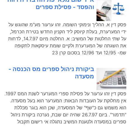
והפסד - פסילת ספרים
פסק דין א. ההליך ונימוקי השומה. זהו ערעור מע"מ שהוגש על
ידי המערערת, בעלת קיוסק ליד הקניון החדש בטירת הכרמל,
על שתי החלטות של המשיב: א. החלטה מיום 14.7.97, לדחות
את השגתה של המערערת ולקיים שומת עיסקאות לתקופה
שמ- 12/95 ועד 12/96 בסכום קרן 23
ביקורת ניהול ספרים מס הכנסה -
מסעדה
פסק דין זהו ערעור על פסילת ספרי המערער לשנת המס 1997.
אין מחלוקת על העובדות הבאות: המערער הוא בעל מסעדה.
הוא משמש גם כ"שף" של המסעדה, שכן הוא בוגר מכללת
"תדמור". ביום 26.7.97 שהיה יום שבת, נערכה ביקורת ניהול
ספרים במסעדה ולטענת המשיב נתגלה אי רישום תקבול