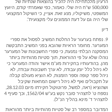
הרעיון מלכתחילה היה להכיר בהוצאות שנתיות של
500,000 ש"ח היה שלי. כאמור, כפי שאמרתי קודם, היועץ
המשפטי, משיקוליו, מנע זאת. אציין, כי השיקול המקצועי
שלי היה גם על דעת הממונים עלי מקצועית".
דיון
9. נפתח בערעור על החלטת המשיב לפסול את ספרי
המערער. מחומר הראיות שהובא בפני המשיב התבקשה
המסקנה הבלתי נמנעת, כי ספרי החשבונות של המערער
נוהלו שלא על פי ההוראות, תוך סטיות מהותיות ביותר
מהן. בהודעותיו בחקירות מע"מ אישר והודה המערער כי
לא ניהל כלל יומן עבודה, לא ערך חשבונות עבודה, לא
ניהל ספר קופה וספר הזמנות, לא הוציא מעולם קבלה
על תקבולים ואף לא ניהל רישום המחאות שקיבל
ושהוציא (ראה, למשל, פרוטוקול חקירתו מיום 28.12.03,
נספח ט' לתצהיר סובר נקש בע"ש 1562/04, וכך סעיף 4
לתצהיר ד' מינא בהליך הנ"ל).
המדובר במספר רב של סטיות מהותיות ביותר מהוראות