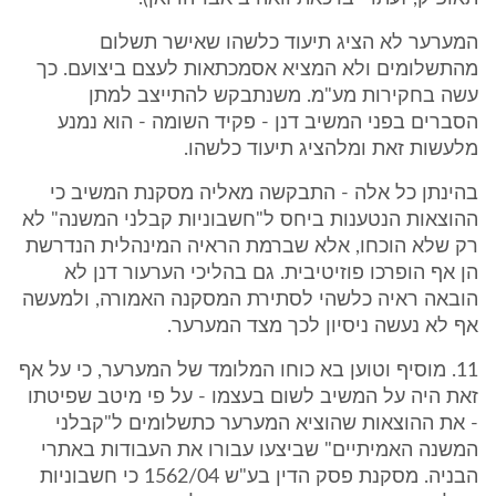
המערער לא הציג תיעוד כלשהו שאישר תשלום
מהתשלומים ולא המציא אסמכתאות לעצם ביצועם. כך
עשה בחקירות מע"מ. משנתבקש להתייצב למתן
הסברים בפני המשיב דנן - פקיד השומה - הוא נמנע
מלעשות זאת ומלהציג תיעוד כלשהו.
בהינתן כל אלה - התבקשה מאליה מסקנת המשיב כי
ההוצאות הנטענות ביחס ל"חשבוניות קבלני המשנה" לא
רק שלא הוכחו, אלא שברמת הראיה המינהלית הנדרשת
הן אף הופרכו פוזיטיבית. גם בהליכי הערעור דנן לא
הובאה ראיה כלשהי לסתירת המסקנה האמורה, ולמעשה
אף לא נעשה ניסיון לכך מצד המערער.
11. מוסיף וטוען בא כוחו המלומד של המערער, כי על אף
זאת היה על המשיב לשום בעצמו - על פי מיטב שפיטתו
- את ההוצאות שהוציא המערער כתשלומים ל"קבלני
המשנה האמיתיים" שביצעו עבורו את העבודות באתרי
הבניה. מסקנת פסק הדין בע"ש 1562/04 כי חשבוניות