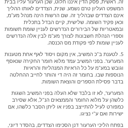
זה. ראשית, פסק הדין איננו חלוט, שכן הערעור עליו בבית
המשפט העליון טרם נשמע. שנית, הצדדים לאותו ההליך
אינם הצדדים שבהליך זה. שם הרשות הינה מנהל מע"מ,
וכאן פקיד השומה. שלישית, קיים הבדל בתכלית
ובמאטריות של הבירורים הנדרשים לעניין שומת תשומות
וספרי הנהלת חשבונות לצורך מע"מ לבין אלה הנדרשים
לעניין שומות לפי פקודת מס הכנסה.
5. לטענת ב"כ המשיב, אין מקום ויסוד לאף אחת מטענות
המערער. בפני המשיב עמד מלוא חומר החקירה שנאסף
וגובש במע"מ על כל הראיות המנהליות והראיות
הנוספות שבו. בחומר זה היה די והותר לחייב ההחלטה
בדבר פסילת הספרים והוצאת השומות.
המערער, לא זו בלבד שלא העלה בפני המשיב השגות
כלשהן על מלוא החומר והממצאים הנ"ל, אלא שסירב
כמפורט לעיל להתייצב בפניו או ליתן הסבר כלשהו, אם
ישירות ואם ע"י נציגו.
בפתח הליכי הערעור דנן הסכימו הצדדים, בהסדר דיוני,