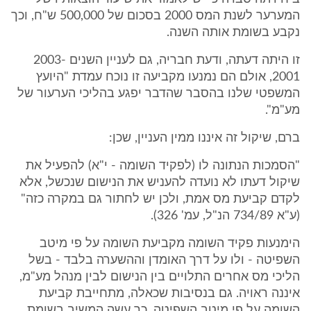
המערער לשנת המס 2000 בסכום של 500,000 ש"ח, וכך
נקבע בשומת אותה השנה.
זו היתה דעתה, ודעת חבריה, גם לעניין השנים 2003-
2001, אולם הם נמנעו מקביעה זו נוכח עמדת "היועץ
המשפטי שלנו בהסבר שהדבר יפגע בהליכי הערעור של
מע"מ".
ברם, שיקול זה איננו ממין העניין, שכן:
"הסמכות הנתונה לו (לפקיד השומה - י"א) להפעיל את
שיקול דעתו לא נועדה להעניש את הנישום שנכשל, אלא
לקדם קביעת מס אמת, ולכן יש לחתור גם במקרה כזה"
(ע"א 734/89 הנ"ל, עמ' 326).
הימנעות פקיד השומה מקביעת השומה על פי מיטב
השפיטה - ולו על דרך האומדן וההשערה בלבד - בשל
הליכי מס אחרים התלויים בין הנישום לבין מנהל מע"מ,
איננה ראויה. גם בנסיבות שכאלה, מתחייבת קביעת
השומה על פי מיטב השפיטה. כך עשה המשיב בשומת