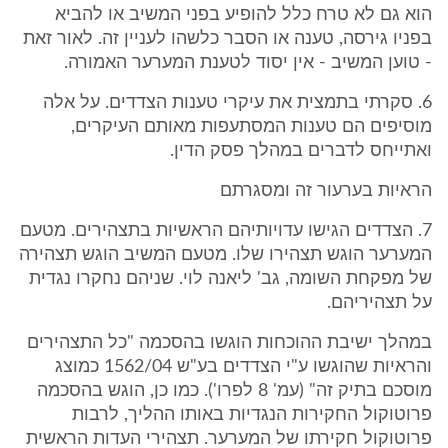
הוא גם לא טרח כלל להופיע בפני המשיב או להביא
בפניו גירסה, טענה או הסבר כלשהו לעניין זה. לאור זאת
- טוען המשיב - אין יסוד לטענת המערער האמורה.
6. סקרתי בתמצית את עיקרי טענות הצדדים. על אלה
מוסיפים הם טענות המסתעפות מאותם העיקרים,
ואתייחס לדברים במהלך פסק הדין.
הראיות בערעור זה ומסגרתם
7. הצדדים הגישו עדויותיהם הראשיות בתצהירים. מטעם
המערער הוגש תצהירו שלו. מטעם המשיב הוגש תצהירה
של מפקחת השומה, גב' ליאנה לוי. שניהם נחקרו נגדית
על תצהיריהם.
במהלך ישיבת ההוכחות הוגשו בהסכמה "כל התצהירים
והראיות שהוגשו ע"י הצדדים בע"ש 1562/04 כמוצג
מוסכם בתיק זה" (עמ' 8 לפרו'). כמו כן, הוגש בהסכמה
פרוטוקול החקירות הנגדיות באותו ההליך, לרבות
פרוטוקול חקירתו של המערער. תצהירי העדות הראשית