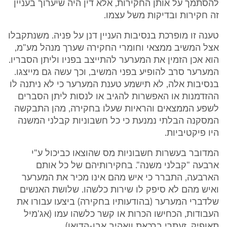
להסתמך על אותן החקירות, אלא דין היה שיערוך בעניין
זה חקירות ובדיקות משל עצמו.
טענה זו מופרכת בנסיבות העניין דנן על פניה. משנתקבלו
אצל המשיב ממצאי וחומרי החקירה שערך מנהל מע"מ,
הוא אכן הזמין את המערער להתייצב בפניו וליתן הסבריו.
המערער סרב להופיע בפני המשיב, וכך עשה גם מייצגו.
בנסיבות אלה, לא תישמע טענת המערער כי לא ניתנה לו
ההזדמנות או האפשרות להגיב או לנסות ליתן הסברים
לשפע הממצאים והראיות שעלו בחקירה, מהן התבקשה
המסקנה הבלתי נמנעת כי כל חשבוניות קבלני המשנה
היו פיקטיביות.
המדובר בעשרות חשבוניות מס שהוצאו כביכול ע"י
ארבעה "קבלני משנה". בחקירותיהם של כל אותם
הארבעה, התברר כי איש מהם אינו מכיר את המערער
ואיש מהם לא סיפק לו שירות כלשהו. שלושת האנשים
שלדברי המערער (בהודעותיו בחקירה) ביצעו עבורו את
העבודות, הכחישו הכרות או קשר כלשהו עמו (אג'מיל
תאופיק, זעתרי ברכאת וואהיב אבו-הדואן).