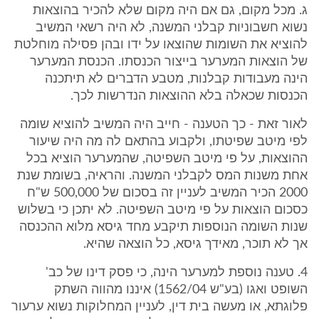
ג. מכל מקום, גם אם היה מקום שלא להכיר בהוצאות
נשוא חשבוניות קבלני המשנה, לא היה רשאי המשיב
להוציא את השומות שהוצאו על ידו ובהן פסילה מוחלטת
של הוצאות המערער בייצור הכנסתו. הכנסת המערער
הינה מעבודות קבלנות, מטבע הדברים לא תיתכנה
הכנסות שכאלה בלא ההוצאות הנדרשות לכך.
לאור זאת - כך הטענה - חייב היה המשיב להוציא שומה
לפי מיטב שפיטתו, ולקבוע בהתאם לה מה היה שיעור
ההוצאות, על פי מיטב השפיטה, שהמערער הוציא בכל
אחת משנות המס לקבלני המשנה. והראיה, בשומת שנת
2000 הכיר המשיב לעניין זה בסכום של 500,000 ש"ח
כסכום הוצאות על פי מיטב השפיטה. לא יתכן כי בשלוש
שנות השומה הנוספות תיקבע מחד גיסא מלוא ההכנסה
אך לא תוכר, מאידך גיסא, כל הוצאה שהיא.
4. טענה נוספת למערער הינה, כי פסק דינו של כב'
השופט ואגו (בע"ש 1562/04) איננו מהווה השתק
פלוגתא, או מעשה בית דין, לעניין המחלוקות נשוא ערעור