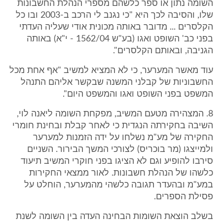
השומה נתון או ספר כלשהם מספרי הנהלת החשבונות
שלו, והסיבה לכך היא "כי נגנב לי הרכב ב-2003 ובו כל
הקלסרים ... מדובר באותה מכונית אודי שעליה העדתי
בפני כב' השופט ואגו (בע"ש 1562/04 - י"א) באותה
הגניבה, ובאותם הקלסרים".
עוד מאשר המערער, כי לא המציא למשיב "אף אחת מכל
החשבוניות של קבלני המשנה שבקשר אליהם התנהל
המשפט בפני השופט ואגו והמשפט היום".
8. המצהירה מטעם המשיב, מפקחת השומה ליאנה לוי,
השיבה בחקירתה הנגדית כי לאחר קבלת ובחינת חומרי
החקירה של מע"מ נשלחו על ידה הזמנות למערער
ולמייצגו (מר בוכריס) לצורכי המשך הבירור. השניים
סירבו להופיע וגם לא הציגו בפני חוקרי המשיב תיעוד
כלשהו של הנהלת חשבונות. לאור ממצאי החקירות
במע"מ ובהעדר תגובה כלשהי מהמערער, הוחלט על
פסילת הספרים.
בשלב הוצאת השומות הבחינה העדה בין השומה לשנת