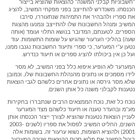
"חשבוניות קבלני המשנה" כהוצאות שהוציא בייצור
הכנסתו. משנדרש להתייצב בפני מפקחי המשיב, להציג
את ספריו ולהבהיר את התמיהות שנתעוררו, סירבו
המשיב ומנהל החשבונות שלו להתייצב ונמנעו מהצגת
הספרים. לטענתם, המדובר בנושא התלוי ועומד (אותה
שעה) בהליכי הערעור שהגיש על שומות התשומות. עוד
נטען ע"י המערער, כי ספרי ותיעוד החשבונות נגנבו ממנו,
ועל כן אין ביכולתו להציג ספרים או תיעוד כנדרש.
המערער לא הופיע איפוא כלל בפני המשיב, לא מסר
לידו מסמכים או נתונים מהנהלת החשבונות שלו, וכמובן
שלא מסר גירסה או נתונים אחרים כלשהם לגבי הוצאות
נטענות לקבלני משנה כל אותן השנים.
נוכח כל זאת, נוכח הממצאים הרבים שנתבררו בחקירות
מע"מ ובהעדר טענה או תיעוד כלשהם מצד המערער
לעניין הוצאות נטענות שהוציא לצורך ייצור הכנסתו אותן
השנים, החליט המשיב לפסול את ספריו (לשנים 2003-
2001) ולהוציא השומות, נשוא ערעור זה. בשומות אלה
ביטל המשיב את מלוא סכום ההוצאות שניכה המערער