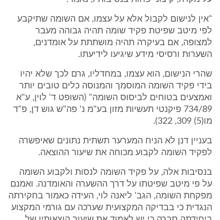
"אין לנישום לקבול אלא על עצמו, אם השומה שתיקבע
לפי מיטב שפיטת פקיד שומה תהיה גבוהה מעבר
למצופה, אם בעיקרה תהיה מושתתת על אומדנים,
השערות ורסיסי מידע שיגיעו לידיעתו.
שהרי הנישום, הוא עצמו, במחדליו, גרם לכך שלא יהיו
בידי פקיד השומה המוסמך והמנוסה כלים טובים יותר
ואמצעים בטוחים לביסוס השומה" (השופט ד' לוין, ע"א
734/89 פיקנטי תעשיות מזון בע"מ נ' פה"ש גוש דן, פ"ד
מו(5) 309, 322).
בעניין דנן לא הניח המערער תשתית נתונים שאיפשרה
לפקיד השומה לקבוע מכוחה את שיעור ההוצאה.
בנסיבות אלה, על פקיד השומה לנסות ולקבוע השומה
על פי מיטב שפיטתו על דרך ההשערה והאומדנה. ואמנם
מפקחת השומה, הגב' ליאנה לוי, העידה כאמור בחקירתה
הנגדית כי בבדיקה המקצועית שערכה עם גורמי המקצוע
ביחידתה סברה כי יש לאמוד את שיעור הוצאותיו של