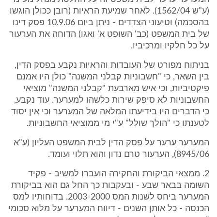
(ע"ש 1562/04). לאחר שמיעת הראיות (רובן ככולן הוגשו
בהסכמה) וטיעוני הצדדים - ניתן ביום 10.9.06 פסק דינו
של בית המשפט (כב' השופט א' ואגו) הדוחה את הערעור
על כל חלקיו ומרכיביו.
בניתוח מפורט של העובדות והראיות נקבע בפסק הדין,
בין השאר, כי "חשבוניות קבלני המשנה" כולן היו אמנם
פיקטיביות, וכי איש מארבעת "קבלני המשנה" מוציאי
החשבוניות לא סיפק שירות כלשהו למערער. עוד נקבע,
כי הדברים היו בידיעתו המלאה של המערער וכי אין יסוד
לטענתו כי "הולך שולל" ע"י מי ממוציאי החשבוניות.
המערער ערער על פסק הדין לבית המשפט העליון (ע"א
8945/06), הערעור טרם נדון והוא תלוי ועומד.
2. ממצאי הביקורת והחקירה הועברו למשיב - פקיד
השומה בבאר שבע - ובעקבות כך החל גם הוא בביקורת
המערער ביחס לשנות המס 2003-2000. בדוחותיו למס
הכנסה - כל אותן השנים - דיווח המערער על מלוא סכומי