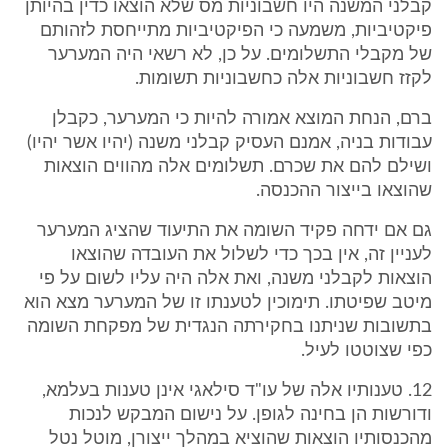
קבלני המשנה היו חשבוניות מס שלא הוצאו כדין בהיותן
פיקטיביות, משמעה כי הפיקטיביות מתייחסת לזהותם
של מקבלי התשלומים. על כן, לא רשאי היה המערער
לקזז חשבוניות אלה כחשבוניות תשומות.
ברם, הנחת המוצא אמורה להיות כי המערער, כקבלן
עבודות בניה, אמנם העסיק קבלני משנה (יהיו אשר יהיו)
ושילם להם את שכרם. תשלומים אלה מהווים הוצאות
שהוצאו בייצור ההכנסה.
גם אם ידחה פקיד השומה את התיעוד שהציג המערער
לעניין זה, אין בכך כדי לשלול את העובדה שהוצאו
הוצאות לקבלני משנה, ואת אלה היה עליו לשום על פי
מיטב שפיטתו. תימוכין לטענתו זו של המערער מצא הוא
בתשובות שניתנו בחקירתה הנגדית של מפקחת השומה
כפי שצוטטו לעיל.
12. טענותיו אלה של עו"ד סילאגי אינן טענות בעלמא,
ודורשות הן בחינה לגופן. על נישום המבקש לנכות
מהכנסותיו הוצאות שהוציא במהלך ייצורן, מוטל נטל