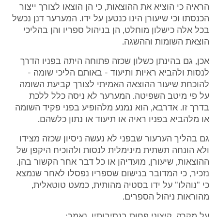
הראיה כי הוציא את ההוצאות, כי הן הוצאו לצורך ייצור
הכנסתו וכי שיעורן הינו כנטען על ידו. המערער דנן נכשל
בכל אלה כישלון מוחלט, הן בניהול ספריו והן בהליכי
הוצאת השומות וההשגה.
אכן, גם בהינתן כשלון שכזה פתוחה היתה בפניו הדרך
לנסות ולהביא ראיות ותיעוד - באותם הליכי שומה -
להוכחת שיעור ההוצאה האמיתי לצורך קביעת השומה
על פי מיטב השפיטה. המערער לא ניסה כלל ללכת
בדרך זו. אדרבא, הוא נמנע מלהופיע בפני פקיד השומה
או מלהביא בפניו ראיה או תיעוד או נתון כלשהם.
גם בהליך הערעור שבפני לא נעשה ניסיון שכזה מצידו
ולא הונחה תשתית מינימלית לנסות ולהוכיח היקפן של
ההוצאות, שיעורן, מועדיהן או כל דבר אחר הקשור בהן.
נזכיר, כי המדובר בנישום שספריו נפסלו לאחר שנמצא
כי "נוהלו" על ידו בסטיה מהותית, כמעט טוטאלית,
מהוראות ניהול הספרים.
על מקרה, קיצוני פחות בנסיבותיו, נאמר: