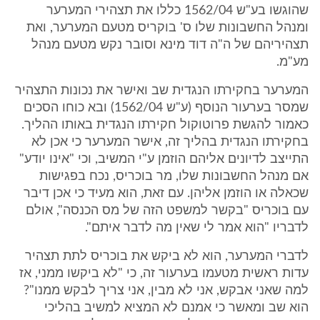
שהוגשו בע"ש 1562/04 כללו את תצהירי המערער
ומנהל החשבונות שלו ס' בוקריס מטעם המערער, ואת
תצהיריהם של ה"ה דוד מינא וסובר נקש מטעם מנהל
מע"מ.
המערער בחקירתו הנגדית שב ואישר את נכונות התצהיר
שמסר בערעור הנוסף (ע"ש 1562/04) ובא כוחו הסכים
כאמור להגשת פרוטוקול חקירתו הנגדית באותו ההליך.
בחקירתו הנגדית בהליך זה, אישר המערער כי אכן לא
התייצב לדיונים אליהם הוזמן ע"י המשיב, וכי "אינו יודע"
אם מנהל החשבונות שלו, מר בוכריס, נכח בפגישות
שכאלה או הוזמן אליהן. עם זאת, הוא מעיד כי אכן דיבר
עם בוכריס "בקשר למשפט הזה של מס הכנסה", אולם
לדבריו "הוא אמר לי שאין מה לדבר איתם".
לדברי המערער, הוא לא ביקש את בוכריס לתת תצהיר
עדות ראשית מטעמו בערעור זה, כי "לא ביקשו ממני, אז
למה שאני אבקש, אני לא מבין, אני צריך לבקש ממנו"?
הוא שב ומאשר כי אמנם לא המציא למשיב בהליכי