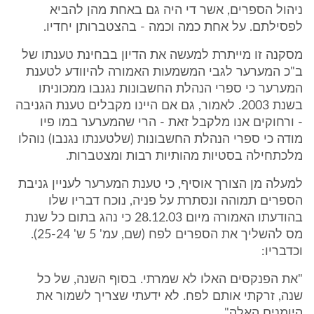
ניהול הספרים, אשר די היה גם באחת מהן להביא
לפסילתם. על אחת כמה וכמה - בהצטברותן יחדיו.
מסקנה זו מייתרת למעשה את הדיון בבחינת טענתו של
ב"כ המערער לגבי המשמעות האמורה להיוודע לטענת
המערער כי ספרי הנהלת החשבונות נגנבו ממכוניתו
בשנת 2003. לאמור, גם אם היינו מקבלים טענת הגניבה
- ורחוקים אנו מלקבל זאת - הרי שהמערער במו פיו
מודה כי ספרי הנהלת החשבונות (שלטענתו נגנבו) נוהלו
מלכתחילה בסטיות מהותיות רבות ומצטברות.
למעלה מן הצורך אוסיף, כי טענת המערער לעניין גניבת
הספרים תמוהה ונסתרת על פניה, נוכח דבריו שלו
בהודעתו האמורה מיום 28.12.03 כי נהג בתום כל שנת
מס להשליך את הספרים לפח (שם, עמ' 5 ש' 25-24).
וכדבריו:
"את הפנקסים האלו לא שמרתי. בסוף השנה, של כל
שנה, זרקתי אותם לפח. לא ידעתי שצריך לשמור את
היומנים האלה".