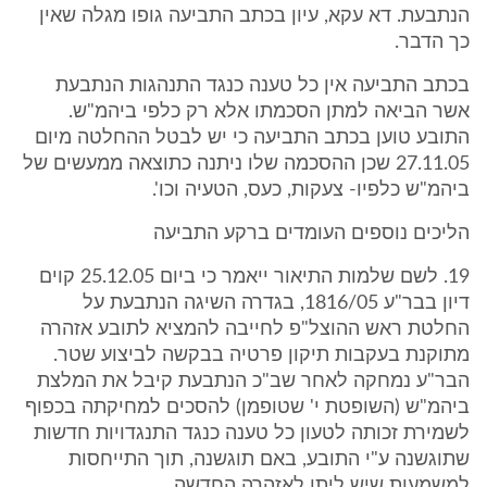
הנתבעת. דא עקא, עיון בכתב התביעה גופו מגלה שאין
כך הדבר.
בכתב התביעה אין כל טענה כנגד התנהגות הנתבעת
אשר הביאה למתן הסכמתו אלא רק כלפי ביהמ"ש.
התובע טוען בכתב התביעה כי יש לבטל ההחלטה מיום
27.11.05 שכן ההסכמה שלו ניתנה כתוצאה ממעשים של
ביהמ"ש כלפיו- צעקות, כעס, הטעיה וכו'.
הליכים נוספים העומדים ברקע התביעה
19. לשם שלמות התיאור ייאמר כי ביום 25.12.05 קוים
דיון בבר"ע 1816/05, בגדרה השיגה הנתבעת על
החלטת ראש ההוצל"פ לחייבה להמציא לתובע אזהרה
מתוקנת בעקבות תיקון פרטיה בבקשה לביצוע שטר.
הבר"ע נמחקה לאחר שב"כ הנתבעת קיבל את המלצת
ביהמ"ש (השופטת י' שטופמן) להסכים למחיקתה בכפוף
לשמירת זכותה לטעון כל טענה כנגד התנגדויות חדשות
שתוגשנה ע"י התובע, באם תוגשנה, תוך התייחסות
למשמעות שיש ליתן לאזהרה החדשה.