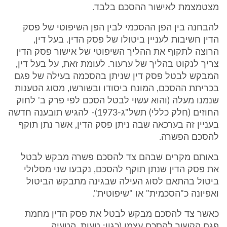
מצטמצמת לאישור ההסכם בלבד.
להבחנה בין הפן ההסכמי לבין הפן השיפוטי של פסק
הדין חשיבות לעניין ביטולו של פסק הדין. בעל דין,
הרוצה לתקוף את ההליך השיפוטי של אישור פסק הדין
צריך לנקוט בהליך של ערעור. לעומת זאת, על בעל דין,
המבקש לבטל פסק דין שניתן בהסכמה בעילה של פגם
בכריתת ההסכם, המונח ביסודו ובשורשו, מסוג הטענות
שנמנו מעלה (והוא עשוי לבטל הסכם לפי פרק ב' לחוק
החוזים (חלק כללי) תשל"ג-1973)- להגיש תובענה חדשה
בעניין זה בערכאה שבה ניתן פסק הדין, אשר נתן תוקף
להסכם הפשרה.
באותם מקרים שבהם צד להסכם פשרה מבקש לבטל
את פסק הדין שנתן תוקף להסכם, נקבעו שני מסלולי
ביטול בהתאם לסוג העילה שבגינה מתבקש הביטול
ואפיונה כ"הסכמית" או "שיפוטית".
כאשר צד להסכם מבקש לבטל את פסק הדין מחמת
פגם הקשור להסכם עצמו (כגון: טעות, הטעיה,