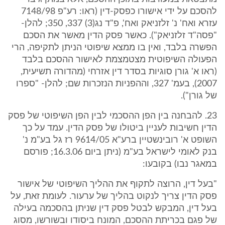
להסכם על ידי אישורו כפסק-דין (ראו: רע"פ 7148/98
עזרא ואח' נ' זלזניאק ואח', פ"ד נג(3) 337, 350; להלן-
"פסה"ד זלזניאק"). כאשר פסק הדין מאשר את הסכם
הפשרה בלבד, ואין בו ממצא שיפוטי הניתן לתקיפה, הרי
הפעולה השיפוטית מצטמצמת לאישור ההסכם בלבד
(ראו א' גורן סוגיות בסדר דין אזרחי (מהדורה תשיעית,
2007), בעמ' 327, וההפניות הנזכרות שם; להלן- "ספרו
של גורן").
23. להבחנה בין הפן ההסכמי לבין הפן השיפוטי של פסק
הדין חשיבות לעניין ביטולו של פסק הדין. עמד על כך
השופט א' רובינשטיין ברע"א 9614/05 רז גל בע"מ נ'
בנק לאומי לישראל בע"מ (ניתן ביום 16.3.06; פורסם
במאגר נבו) בקובעו:
"בעל דין, הרוצה לתקוף את ההליך השיפוטי של אישור
פסק הדין צריך לנקוט בהליך של ערעור. לעומת זאת, על
בעל דין, המבקש לבטל פסק דין שניתן בהסכמה בעילה
של פגם בכריתת ההסכם, המונח ביסודו ובשורשו, מסוג