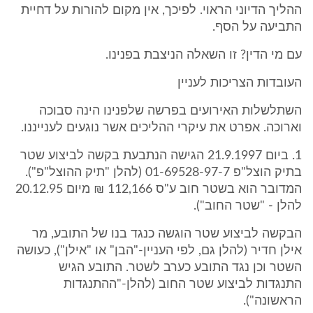
ההליך הדיוני הראוי. לפיכך, אין מקום להורות על דחיית
התביעה על הסף.
עם מי הדין? זו השאלה הניצבת בפנינו.
העובדות הצריכות לעניין
השתלשלות האירועים בפרשה שלפנינו הינה סבוכה
וארוכה. אפרט את עיקרי ההליכים אשר נוגעים לענייננו.
1. ביום 21.9.1997 הגישה הנתבעת בקשה לביצוע שטר
בתיק הוצל"פ 01-69528-97-7 (להלן "תיק ההוצל"פ").
המדובר הוא בשטר חוב ע"ס 112,166 ₪ מיום 20.12.95
להלן - "שטר החוב").
הבקשה לביצוע שטר הוגשה כנגד בנו של התובע, מר
אילן חדיר (להלן גם, לפי העניין-"הבן" או "אילן"), כעושה
השטר וכן נגד התובע כערב לשטר. התובע הגיש
התנגדות לביצוע שטר החוב (להלן-"ההתנגדות
הראשונה").