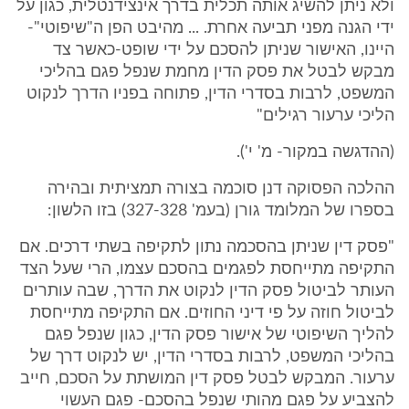
ולא ניתן להשיג אותה תכלית בדרך אינצידנטלית, כגון על
ידי הגנה מפני תביעה אחרת. ... מהיבט הפן ה"שיפוטי"-
היינו, האישור שניתן להסכם על ידי שופט-כאשר צד
מבקש לבטל את פסק הדין מחמת שנפל פגם בהליכי
המשפט, לרבות בסדרי הדין, פתוחה בפניו הדרך לנקוט
הליכי ערעור רגילים"
(ההדגשה במקור- מ' י').
ההלכה הפסוקה דנן סוכמה בצורה תמציתית ובהירה
בספרו של המלומד גורן (בעמ' 327-328) בזו הלשון:
"פסק דין שניתן בהסכמה נתון לתקיפה בשתי דרכים. אם
התקיפה מתייחסת לפגמים בהסכם עצמו, הרי שעל הצד
העותר לביטול פסק הדין לנקוט את הדרך, שבה עותרים
לביטול חוזה על פי דיני החוזים. אם התקיפה מתייחסת
להליך השיפוטי של אישור פסק הדין, כגון שנפל פגם
בהליכי המשפט, לרבות בסדרי הדין, יש לנקוט דרך של
ערעור. המבקש לבטל פסק דין המושתת על הסכם, חייב
להצביע על פגם מהותי שנפל בהסכם- פגם העשוי