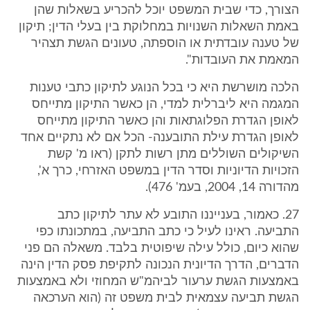
הצורך, כדי שבית המשפט יוכל להכריע בשאלות שהן
באמת השאלות השנויות במחלוקת בין בעלי הדין; תיקון
של טענה עובדתית או הוספתה, טעונים הגשת תצהיר
המאמת את העובדות".
הלכה מושרשת היא כי בכל הנוגע לתיקון כתבי טענות
המגמה היא ליברלית למדי, הן כאשר התיקון מתייחס
לאופן הגדרת הפלוגתאות והן כאשר התיקון מתייחס
לאופן הגדרת עילת התובענה- הכל אם לא נתקיים אחד
השיקולים השוללים מתן רשות לתקן (ראו מ' קשת
הזכויות הדיוניות וסדר הדין במשפט האזרחי, כרך א',
מהדורה 14, 2004, בעמ' 476).
27. כאמור, בענייננו התובע לא עתר לתיקון כתב
התביעה. ראינו לעיל כי כתב התביעה, במתכונתו כפי
שהוא כיום, כולל עילה שיפוטית בלבד. משאלה הם פני
הדברים, הדרך הדיונית הנכונה לתקיפת פסק הדין הינה
באמצעות הגשת ערעור לביהמ"ש המחוזי ולא באמצעות
הגשת תביעה עצמאית לבית משפט זה (הוא הערכאה