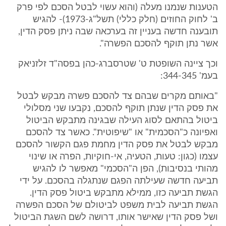
הטענות שנמנו מעלה (והוא עשוי לבטל הסכם לפי פרק
ב' לחוק החוזים (חלק כללי) תשל"ג-1973)- להגיש
תובענה חדשה בעניין זה בערכאה שבה ניתן פסק הדין,
אשר נתן תוקף להסכם הפשרה".
וכך ציינה השופטת ט' שטרסברג-כהן בפסה"ד זלזניאק
בעמ' 344-345:
"באותם מקרים שבהם צד להסכם פשרה מבקש לבטל
את פסק הדין שנתן תוקף להסכם, נקבעו שני מסלולי
ביטול בהתאם לסוג העילה שבגינה מתבקש הביטול
ואפיונה כ"הסכמית" או "שיפוטית". כאשר צד להסכם
מבקש לבטל את פסק הדין מחמת פגם הקשור להסכם
עצמו (כגון: טעות, הטעיה, אי-חוקיות, הפרה או שינוי
מהותי בנסיבות), הפן ה"הסכמי" מאפשר לו להגיש
תביעה חדשה שעילתה הפגם שנתגלה בהסכם. על ידי
הגשת תביעה כזו, ממילא מתבקש ביטול פסק הדין.
הגשת תביעה לבית משפט לביטולם של הסכם הפשרה
ושל פסק הדין שאישר אותו, דרושה לשם השגת הביטול