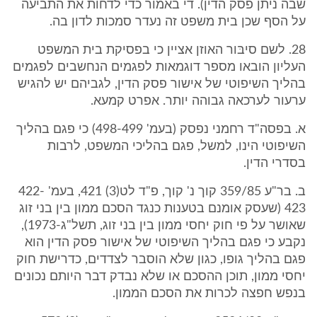
שבה ניתן פסק הדין). די באמור כדי לדחות את התביעה
על הסף שכן בית משפט זה נעדר סמכות לדון בה.
28. לשם סיבּור האוזן אציין כי בפסיקת בית המשפט
העליון הובאו מספר דוגמאות לפגמים הנחשבים לפגמים
בהליך השיפוטי של אישור פסק הדין, לגביהם יש להגיש
ערעור לערכאה גבוהה יותר. אפרט קמעא.
א. בפסה"ד רחמני נפסק (בעמ' 498-499) כי פגם בהליך
השיפוטי הינו, למשל, פגם בהליכי המשפט, לרבות
בסדרי הדין.
ב. בר"ע 359/85 קוך נ' קוך, פ"ד לט(3) 421, בעמ' 422-
423 (שעסק אומנם בטענות כנגד הסכם ממון בין בני זוג
שאושר על פי חוק יחסי ממון בין בני זוג, תשל"ג-1973),
נקבע כי פגם בהליך השיפוטי של אישור פסק הדין הוא
פגם בהליך גופו, כגון שלא הוסבר לצדדים, כדרישת חוק
יחסי ממון, תוכן ההסכם או שלא נבדק דבר היותם נכונים
בנפש חפצה לכרות את הסכם הממון.