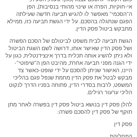
אי-חוקיות, הפרה או שינוי מהותי בנסיבות), הפן
ה"הסכמי" מאפשר לו להגיש תביעה חדשה שעילתה
הפגם שנתגלה בהסכם. על ידי הגשת תביעה כזו, ממילא
מתבקש ביטול פסק הדין.
הגשת תביעה לבית משפט לביטולם של הסכם הפשרה
ושל פסק הדין שאישר אותו, דרושה לשם השגת הביטול
ולא ניתן להשיג אותה תכלית בדרך אינצידנטלית, כגון על
ידי הגנה מפני תביעה אחרת, מהיבט הפן ה"שיפוטי"-
היינו, האישור שניתן להסכם על ידי שופט-כאשר צד
מבקש לבטל את פסק הדין מחמת שנפל פגם בהליכי
המשפט, לרבות בסדרי הדין, פתוחה בפניו הדרך לנקוט
הליכי ערעור רגילים.
להלן פסק דין בנושא ביטול פסק דין בפשרה לאחר מתן
תוקף של פסק דין להסכם פשרה:
פסק דין
המחלוקת