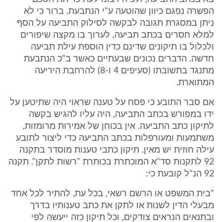
הפשרה נפגם כיוון שהוטעה ע"י הנתבעת. ברור כי לא
ניתן במסגרת תגובה לבקשה לסילוק התביעה על הסף
למלא חסרים בכתב תביעה, לערוך בו מקצה שיפורים
ולכלול בו תיקונים שדינם כדין הוספת עילת תביעה
חדשה. הדברים נכונים שבעתיים כאשר ב"כ הנתבעת
מתנגד בתשובתו (סעיפים 4 ו-8) להרחבת היריעה
המתוארת.
אם סבר התובע כי פסח על טענה שראוי היה שתיטען על
ידו במפורש בכתב התביעה, היה עליו להגיש בקשה
לתיקון כתב התביעה. אין בכוחן של אמירות מרומזות,
משתמעות ומעורפלות בכתב התביעה כדי ליצור לתובע
עילה חוזית יש מאין. תיקון כתבי טענות מוסדר בתקנה
92 לתקנות סד"א המוכתרת בכותרת "רשות לתקן". תקנה
92 הנ"ל קובעת כי:
"בית המשפט או הרשם רשאי, בכל עת, להתיר לכל אחד
מבעלי הדין לשנות או לתקן את כתב טענותיו בדרך
ובתנאים הנראים צודקים, וכל תיקון כזה ייעשה לפי