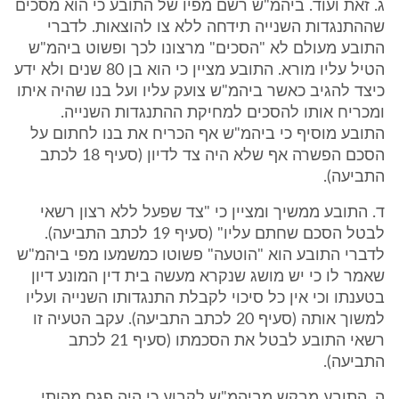
ג. זאת ועוד. ביהמ"ש רשם מפיו של התובע כי הוא מסכים
שההתנגדות השנייה תידחה ללא צו להוצאות. לדברי
התובע מעולם לא "הסכים" מרצונו לכך ופשוט ביהמ"ש
הטיל עליו מורא. התובע מציין כי הוא בן 80 שנים ולא ידע
כיצד להגיב כאשר ביהמ"ש צועק עליו ועל בנו שהיה איתו
ומכריח אותו להסכים למחיקת ההתנגדות השנייה.
התובע מוסיף כי ביהמ"ש אף הכריח את בנו לחתום על
הסכם הפשרה אף שלא היה צד לדיון (סעיף 18 לכתב
התביעה).
ד. התובע ממשיך ומציין כי "צד שפעל ללא רצון רשאי
לבטל הסכם שחתם עליו" (סעיף 19 לכתב התביעה).
לדברי התובע הוא "הוטעה" פשוטו כמשמעו מפי ביהמ"ש
שאמר לו כי יש מושג שנקרא מעשה בית דין המונע דיון
בטענתו וכי אין כל סיכוי לקבלת התנגדותו השנייה ועליו
למשוך אותה (סעיף 20 לכתב התביעה). עקב הטעיה זו
רשאי התובע לבטל את הסכמתו (סעיף 21 לכתב
התביעה).
ה. התובע מבקש מביהמ"ש לקבוע כי היה פגם מהותי