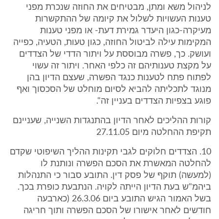
לניהול משא ומתן, מבטיחים את החוזה שנכרת מפני
טענות העשויות לשלול את קיומה של ההתקשרות
מעיקרה-כגון היעדר גמירת דעת- או מפני טענות
המקימות עילה לביטול החוזה, כגון טעות, הטעיה, כפייה
ועושק. כך, פשרה מבוססת על ויתור הדדי של הצדדים
על מקצת טענותיהם זה כלפי האחר. ויתור זה עשוי
לפתוח פתח לטענות כנגד הפשרה, שעצם הדיון בהן
מנוגד לתכליתה להביא לסיום מוחלט של הסכסוך ואף
פוגע בצפיות הצדדים בעניין זה".
קורות ההליכים לאחר הדיון בהתנגדות השנייה, שעניינם
תקיפת ההחלטה מיום 27.11.05
10. הצדדים חלוקים לגבי תקינות ההליך השיפוטי שקדם
להחלטה המאשרת את הסכם הפשרה ונותנת לו
(למעשה) תוקף של פסק דין. התובע סבור כי התנהלות
ביהמ"ש בעת הדיון הייתה לקויה. הנתבעת כופרת בכך.
בשל האמור הגיש התובע ביום 26.3.06 (כארבעה
חודשים לאחר אישורו של הסכם הפשרה ותוך חריגה