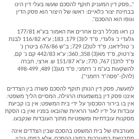
"...פסק דין המעניק תוקף להסכם שעשו בעלי דין הינו
בבחינת יצור כלאיים: ראשו של היצור הוא פסק הדין
וגופו הוא ההסכם".
כן ראו מכלל רבים אחרים את האמור בע"א 177/81
גלעדי נ' גלעדי, פ"ד לו(3) 179, 183; ע"א 116/82 לבנת
נ' טולידאנו, פ"ד לט(2) 729; ב"ש 676/86 ביטרן נ'
צ'רטוק, פ"ד מא(3) 358, 360; ע"א 442/83 קם נ' קם,
פ"ד לח(1) 767, 770; ע"א 151/87 ש. ארצי, חברה
להשקעות בע"מ נ' רחמני, פ"ד מג(3) 489, 498-499
(להלן-"פסה"ד רחמני").
למעשה, פסק דין הנותן תוקף להסכם פשרה בין הצדדים
איננו פסק דין במשמעותו הרגילה, המסיים הליך משפטי.
אין בו בירור הסכסוך על ידי בית המשפט; אין בו קביעת
עובדות על ידיו לאור הראיות שהובאו בפניו ואין בו הסקת
מסקנות עובדתיות ומשפטיות מתוך העובדות שנקבעו.
מעורבותו של בית המשפט בהסכם שבין הצדדים אינה
מתבטאת במעורבות בתוכן ההסכם, אלא במתן גיבוי