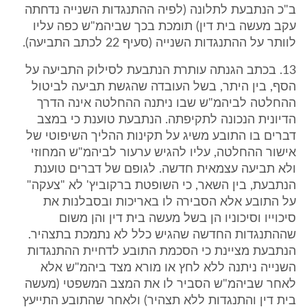
ב"כ הנתבעת לתלונה (לפיה ההתנגדות השנייה נדחתה
עקב מעשה בית דין) תומכת בכך שביהמ"ש כפה עליו
לוותר על ההתנגדות השנייה (סעיף 22 לכתב התביעה).
13. בכתב הגנתה עותרת הנתבעת לסילוק התביעה על
הסף, בין היתר, בשל העובדה שהגשת תביעה לביטול
ההחלטה לביהמ"ש שבו ניתנה ההחלטה אינה הדרך
הדיונית הנכונה לתקיפתה. הנתבעת טוענת כי במצב
דברים בו התובע משיג על תקינות ההליך השיפוטי של
אישור ההחלטה, עליו להגיש ערעור לביהמ"ש המחוזי
ולא תביעה עצמאית חדשה. לגופם של דברים טוענת
הנתבעת, בין השאר, כי השופטת ברקוביץ' לא "צעקה"
על התובע אלא הסבירה לו באריכות ובסבלנות את
סיכוייו וסיכוניו הן בשל מעשה בית דין והן משום
שההתנגדות החדשה שהגיש כלל לא נתמכת בתצהיר.
הנתבעת מציינת כי הסכמת התובע לדחיית ההתנגדות
השנייה ניתנה ללא לחץ או מורא מצד ביהמ"ש אלא
לאחר שביהמ"ש הסביר לו את המצב המשפטי (מעשה
בית דין והתנגדות ללא תצהיר) ולאחר שהתובע התייעץ