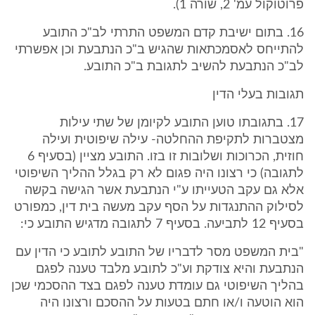
פרוטוקול עמ' 2, שורה 1).
16. בתום ישיבת קדם המשפט התרתי לב"כ התובע
להתייחס לאסמכתאות שהגיש ב"כ הנתבעת וכן אפשרתי
לב"כ הנתבעת להשיב לתגובת ב"כ התובע.
תגובות בעלי הדין
17. בתגובתו טוען התובע לקיומן של שתי עילות
מצטברות לתקיפת ההחלטה- עילה שיפוטית ועילה
חוזית, הכרוכות ושלובות זו בזו. התובע מציין (בסעיף 6
לתגובה) כי רצונו היה פגום לא רק בגלל ההליך השיפוטי
אלא גם עקב הטעייתו ע"י הנתבעת אשר הגישה בקשה
לסילוק ההתנגדות על הסף עקב מעשה בית דין, כמפורט
בסעיף 12 לתביעה. בסעיף 7 לתגובה מדגיש התובע כי:
"בית המשפט מסר לדבריו של התובע לתובע כי הדין עם
הנתבעת והיא צודקת וע"כ לתובע מלבד טענה לפגם
בהליך השיפוטי גם עומדת טענה לפגם בצד ההסכמי שכן
הוא הוטעה ו/או חתם בטעות על ההסכם ורצונו היה