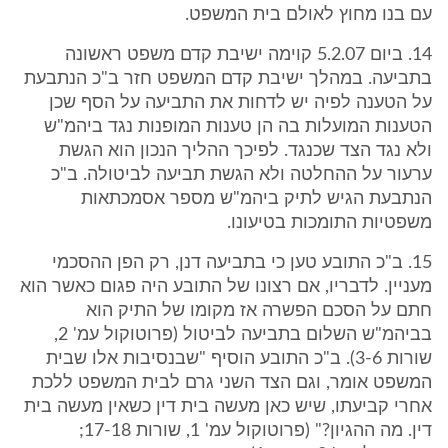
עם בנו מחוץ לאולם בית המשפט.
14. ביום 5.2.07 קוימה ישיבת קדם משפט ראשונה
בתביעה. במהלך ישיבת קדם המשפט חזר ב"כ הנתבעת
על הטענה לפיה יש לדחות את התביעה על הסף שכן
הטענות המועלות בה הן טענות המופנות נגד ביהמ"ש
ולא נגד הצד שכנגד. לפיכך ההליך הנכון הוא הגשת
ערעור על ההחלטה ולא הגשת תביעה לביטולה. ב"כ
הנתבעת הגיש לתיק ביהמ"ש מספר אסמכתאות
משפטיות התומכות בטיעונו.
15. ב"כ התובע טען כי בתביעה דנן, רק הפן ההסכמי
מעניין. לדבריו, אם רצונו של התובע היה פגום כאשר הוא
חתם על הסכם הפשרה אז מקומו של התיק הוא
בביהמ"ש השלום בתביעה לביטול (פרוטוקול עמ' 2,
שורות 3-6). ב"כ התובע הוסיף "שבנסיבות אלו שבית
המשפט אומר, וגם הצד השני גרם לבית המשפט ללכת
אחרי קביעתו, שיש כאן מעשה בית דין כשאין מעשה בית
דין. מה ההגיון?" (פרוטוקול עמ' 1, שורות 17-18;