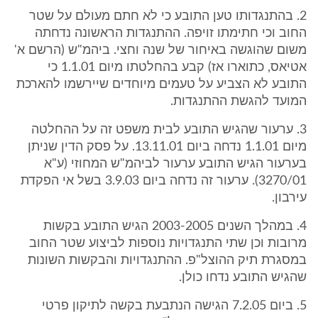
2. בהתנגדותו טען התובע כי לא חתם מעולם על שטר
החוב וכי חתימתו זויפה. ההתנגדות הראשונה נדחתה
משום שהוגשה באיחור של שנה וחצי. ביהמ"ש (הרשם א'
אטיאס, כתוארו אז) קבע בהחלטתו מיום 1.1.01 כי
התובע לא הצביע על טעמים מיוחדים שיירשמו להארכת
המועד להגשת ההתנגדות.
3. ערעור שהגיש התובע לבית משפט זה על ההחלטה
מיום 1.1.01 נדחה ביום 13.11.01. על פסק הדין שניתן
בערעור הגיש התובע ערעור לביהמ"ש המחוזי (ע"א
3270/01). ערעור זה נדחה ביום 3.9.03 בשל אי הפקדת
עירבון.
4. במהלך השנים 2003-2005 הגיש התובע בקשות
מרובות וכן שתי התנגדויות נוספות לביצוע שטר החוב
במסגרת תיק ההוצל"פ. ההתנגדויות והבקשות השונות
שהגיש התובע נדחו כולן.
5. ביום 7.2.05 הגישה הנתבעת בקשה לתיקון פרטי