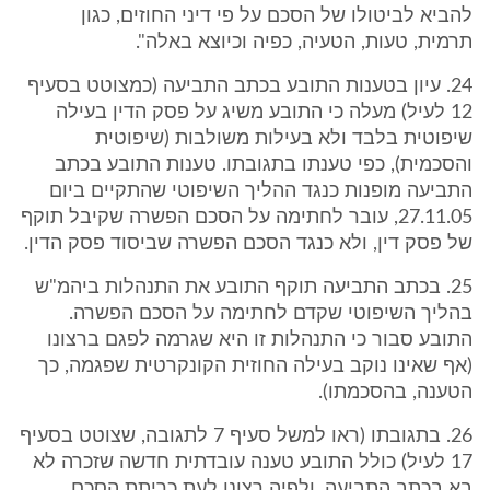
להביא לביטולו של הסכם על פי דיני החוזים, כגון
תרמית, טעות, הטעיה, כפיה וכיוצא באלה".
24. עיון בטענות התובע בכתב התביעה (כמצוטט בסעיף
12 לעיל) מעלה כי התובע משיג על פסק הדין בעילה
שיפוטית בלבד ולא בעילות משולבות (שיפוטית
והסכמית), כפי טענתו בתגובתו. טענות התובע בכתב
התביעה מופנות כנגד ההליך השיפוטי שהתקיים ביום
27.11.05, עובר לחתימה על הסכם הפשרה שקיבל תוקף
של פסק דין, ולא כנגד הסכם הפשרה שביסוד פסק הדין.
25. בכתב התביעה תוקף התובע את התנהלות ביהמ"ש
בהליך השיפוטי שקדם לחתימה על הסכם הפשרה.
התובע סבור כי התנהלות זו היא שגרמה לפגם ברצונו
(אף שאינו נוקב בעילה החוזית הקונקרטית שפגמה, כך
הטענה, בהסכמתו).
26. בתגובתו (ראו למשל סעיף 7 לתגובה, שצוטט בסעיף
17 לעיל) כולל התובע טענה עובדתית חדשה שזכרה לא
בא בכתב התביעה, ולפיה רצונו לעת כריתת הסכם