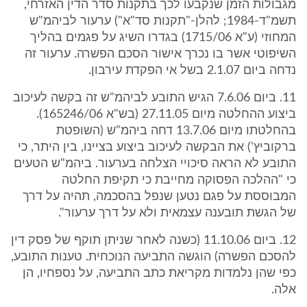
מגבולות הזמן שנקבעו לכך בתקנות סדר הדין האזרחי,
תשמ"ד-1984; להלן-"תקנות סד"א") ערעור לביהמ"ש
המחוזי (ע"א 1715/06) בגדרו השיג על פגמים בהליך
השיפוטי אשר בו נכרך אישור הסכם הפשרה. ערעור זה
נדחה ביום 2.1.07 בשל אי הפקדת עירבון.
11. ביום 7.6.06 הגיש התובע לביהמ"ש זה בקשה לעיכוב
ביצוע ההחלטה מיום 27.11.05 (בש"א 165246/06).
בהחלטתו מיום 13.7.06 דחה ביהמ"ש (השופטת
ברקוביץ') את הבקשה לעיכוב ביצוע בציינו, בין היתר, כי
התובע לא הראה סיכויי הצלחה בערעור. ביהמ"ש הטעים
כי "ההלכה הפסוקה מחייבת כי תקיפת החלטה
המבוססת על פגם נטען שנפל בהסכמה, תהיה על דרך
של הגשת תובענה עצמאית ולא על דרך ערעור".
12. ביום 11.10.06 (כשנה לאחר שניתן תוקף של פסק דין
להסכם הפשרה) הוגשה התביעה הנוכחית. טענות התובע,
כפי שהן נלמדות מקריאת כתב התביעה, על נספחיו, הן
אלה.