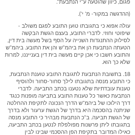
פגום, כיוון שהוטעה ע"י הנתבעת".
(ההדגשה במקור- מ' י').
עולה אפוא כי בתגובתו טוען התובע לפגם משולב -
שיפוטי וחוזי. לדברי התובע, בעצם הגשת הבקשה
לסילוק ההתנגדות השנייה על הסף בשל מעשה בית דין,
הטעתה הנתבעת הן את ביהמ"ש והן את התובע. ביהמ"ש
והתובע חשבו כי אכן קיים מעשה בית דין בענייננו, למרות
שלא כך הוא.
18. בתשובת הנתבעת לתגובת התובע טוענת הנתבעת,
כי התובע מנסה בתגובתו לילך סחור-סחור ולהוסיף
טענות עובדתיות שלא נטענו בכתב התביעה. לדברי
הנתבעת כאשר כל טענות התובע בתביעה מופנות כנגד
דרך הילוכו של ביהמ"ש הדרך הנכונה לתקיפת ההחלטה
שניתנה בהסכמה היא בדרך של הגשת ערעור ולא בדרך
של הגשת תביעה. ב"כ הנתבעת מבהיר כי התובע מנסה
בתגובתו ליתן פרשנות מפולפלת לנטען בכתב התביעה,
כאילו המדובר בתקיפת הפן ההסכמי שבינו לבין