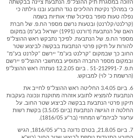
הזוכה במסגרת תיק ההוצל"פ. הנתבעת ציינה בבקשתה
כי במהלך נקיטת ההליכים נגד התובע ובנו גילתה כי
נפלה טעות סופר בסיכול שתי אותיות בשמה
(קרלנט/קלרנט) ובטעות נרשם מספר הח.פ. של חברת
האם של הנתבעת (דורנט (1991) ישראל בע"מ) במקום
מספר הח.פ. של הנתבעת. לפיכך נתבקש ראש ההוצל"פ
להורות על תיקון פרטי הנתבעת בבקשה לביצוע שטר
החוב כך שבמקום "קרלנט בע"מ" יירשם "קלרנט בע"מ"
ובמקום מספר החברה המופיע במחשבי ההוצל"פ יירשם
ח.פ. 51-212991-7 . ביום 12.2.05 נעתרה ראש ההוצל"פ
(הרשמת כ' לוי) למבוקש.
6. ביום 3.4.05 החליטה ראש ההוצל"פ לחייב את
הנתבעת להמציא לתובע אזהרה מתוקנת ונכונה בעקבות
תיקון פרטי הנתבעת בבקשה לביצוע שטר החוב. על
החלטה זו הגישה הנתבעת (ביום 3.5.05) בקשת רשות
ערעור לביהמ"ש המחוזי (בר"ע 1816/05).
7. ביום 21.8.05, בטרם נדונה בר"ע 1816/05, הגיש
התובע התנגדות נוספת לביצוע שטר החוב (בש"א