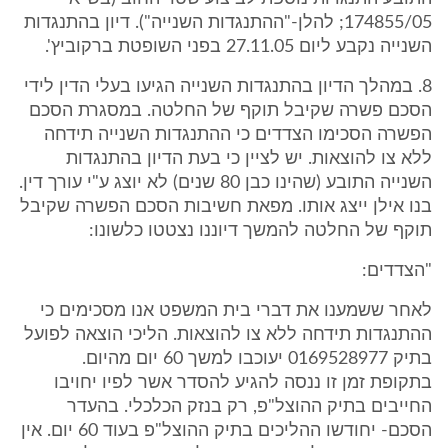
174855/05; להלן-"ההתנגדות השנייה"). דיון בהתנגדות
השנייה נקבע ליום 27.11.05 בפני השופטת ברקוביץ'.
8. במהלך הדיון בהתנגדות השנייה הגיעו בעלי הדין לידי
הסכם פשרה שקיבל תוקף של החלטה. במסגרת הסכם
הפשרה הסכימו הצדדים כי ההתנגדות השנייה תידחה
ללא צו להוצאות. יש לציין כי בעת הדיון בהתנגדות
השנייה התובע (שהינו כבן 80 שנים) לא יוצג ע"י עורך דין.
בנו אילן ייצג אותו. מפאת חשיבות הסכם הפשרה שקיבל
תוקף של החלטה להמשך דיוננו נצטטו כלשונו:
"הצדדים:
לאחר ששמענו את דברי בית המשפט אנו מסכימים כי
ההתנגדות תידחה ללא צו להוצאות. הליכי הוצאה לפועל
בתיק 0169528977 יעוכבו למשך 60 יום מהיום.
בתקופת זמן זו ננסה להגיע להסדר אשר לפיו יחויבו
החייבים בתיק ההוצל"פ, רק בנזק הכלכלי. בהעדר
הסכם- יחודשו ההליכים בתיק ההוצל"פ בעוד 60 יום. אין