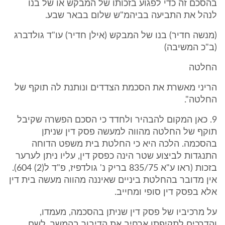
בהסכם זה כדי לפגוע בזכותו של המבקש או של בנו
לנהל את התביעה בביהמ"ש שלום בבאר שבע.
(מנשה חדיר) בנו של המבקש (אילן חדיר) עו"ד גולדברג
(ב"כ המשיבה)
החלטה
הריני מאשרת את הסכמת הצדדים ונותנת לה תוקף של
החלטה".
9. כאן המקום להבהיר ולחדד כי הסכם הפשרה שקיבל
תוקף של החלטה מהווה למעשה פסק דין שניתן
בהסכמה. הלכה היא כי החלטת בית משפט הדוחה
התנגדות לביצוע שטר הינה כפסק דין, עליו ניתן לערער
בזכות (ראו ע"א 835/75 בריק נ' גולדפיז, פ"ד ל(2) 604).
אין מדובר בהחלטת ביניים שאיננה מהווה מעשה בית דין
אלא בפסק דין סופי ומחייב.
על מרכיביו של פסק דין שניתן בהסכמה, מעמדו,
והדרכים לתקיפתו ארחיב את הדיבור בהמשך. לשם