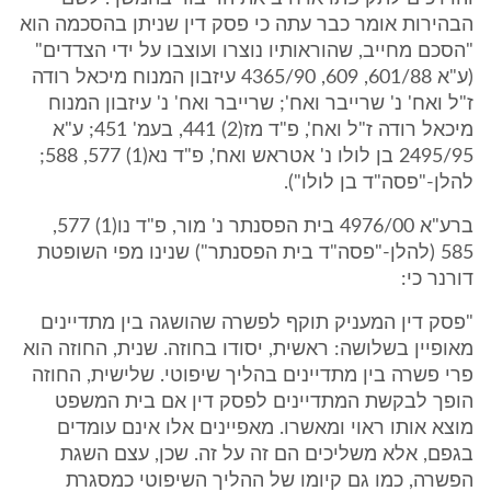
הבהירות אומר כבר עתה כי פסק דין שניתן בהסכמה הוא
"הסכם מחייב, שהוראותיו נוצרו ועוצבו על ידי הצדדים"
(ע"א 601/88, 609, 4365/90 עיזבון המנוח מיכאל רודה
ז"ל ואח' נ' שרייבר ואח'; שרייבר ואח' נ' עיזבון המנוח
מיכאל רודה ז"ל ואח', פ"ד מז(2) 441, בעמ' 451; ע"א
2495/95 בן לולו נ' אטראש ואח', פ"ד נא(1) 577, 588;
להלן-"פסה"ד בן לולו").
ברע"א 4976/00 בית הפסנתר נ' מור, פ"ד נו(1) 577,
585 (להלן-"פסה"ד בית הפסנתר") שנינו מפי השופטת
דורנר כי:
"פסק דין המעניק תוקף לפשרה שהושגה בין מתדיינים
מאופיין בשלושה: ראשית, יסודו בחוזה. שנית, החוזה הוא
פרי פשרה בין מתדיינים בהליך שיפוטי. שלישית, החוזה
הופך לבקשת המתדיינים לפסק דין אם בית המשפט
מוצא אותו ראוי ומאשרו. מאפיינים אלו אינם עומדים
בגפם, אלא משליכים הם זה על זה. שכן, עצם השגת
הפשרה, כמו גם קיומו של ההליך השיפוטי כמסגרת