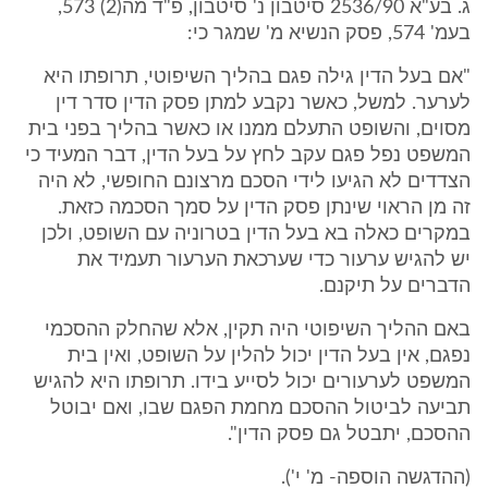
ג. בע"א 2536/90 סיטבון נ' סיטבון, פ"ד מה(2) 573,
בעמ' 574, פסק הנשיא מ' שמגר כי:
"אם בעל הדין גילה פגם בהליך השיפוטי, תרופתו היא
לערער. למשל, כאשר נקבע למתן פסק הדין סדר דין
מסוים, והשופט התעלם ממנו או כאשר בהליך בפני בית
המשפט נפל פגם עקב לחץ על בעל הדין, דבר המעיד כי
הצדדים לא הגיעו לידי הסכם מרצונם החופשי, לא היה
זה מן הראוי שינתן פסק הדין על סמך הסכמה כזאת.
במקרים כאלה בא בעל הדין בטרוניה עם השופט, ולכן
יש להגיש ערעור כדי שערכאת הערעור תעמיד את
הדברים על תיקנם.
באם ההליך השיפוטי היה תקין, אלא שהחלק ההסכמי
נפגם, אין בעל הדין יכול להלין על השופט, ואין בית
המשפט לערעורים יכול לסייע בידו. תרופתו היא להגיש
תביעה לביטול ההסכם מחמת הפגם שבו, ואם יבוטל
ההסכם, יתבטל גם פסק הדין".
(ההדגשה הוספה- מ' י').