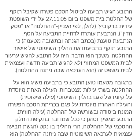
התובע הגיש תביעה לביטול הסכם פשרה שקיבל תוקף
של החלטת בית משפט ביום 27.11.05 על ידי השופטת
עידית ברקוביץ' (להלן, לפי העניין-"ההחלטה" או "פסק
הדין"). הנתבעת עותרת לדחיית התביעה על הסף.
הנתבעת טוענת (בכתב הגנתה ובתשובה מטעמה) כי
התובע תוקף בתביעתו את ההליך השיפוטי של אישור
ההחלטה. משכך הוא הדבר, היה על התובע להגיש ערעור
לבית המשפט המחוזי ולא להגיש תביעה חדשה ועצמאית
לבית משפט זה (הוא הערכאה שבה ניתנה ההחלטה).
בתגובה מטעמו טוען התובע כי בתביעה משיג הוא על
ההחלטה בשתי עילות מצטברות. העילה האחת מיוסדת
על קיומו של פגם בהליך השיפוטי (עילה שיפוטית)
והעילה האחרת מיוסדת על פגם בכריתת הסכם הפשרה
המונח ביסודה ובשורשה של ההחלטה (עילה חוזית).
התובע ממשיך וטוען כי ככל שמדובר בתקיפת החלק
ההסכמי של ההחלטה, הרי ההליך בו נקט (הגשת תביעה
עצמאית לערכאה השיפוטית שבה ניתנה ההחלטה) הוא