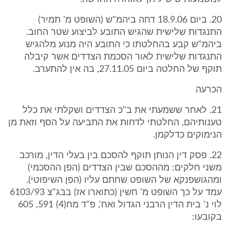
20. ביום 18.9.06 דחה ביהמ"ש (השופט מ' תמיר)
התנגדות שלישית שהגיש התובע לביצוע שטר החוב.
ביהמ"ש קבע בהחלטתו כי התובע היה מנוע מלהגיש
התנגדות שלישית לאור הסכמת הצדדים אשר קיבלה
תוקף של החלטה ביום 27.11.05, בה אין להתערב.
הכרעה
21. לאחר ששמעתי את ב"כ הצדדים ושקלתי את כלל
טענותיהם, החלטתי לדחות את התביעה על הסף וזאת מן
הנימוקים כדלקמן.
22. פסק דין הנותן תוקף להסכם בין בעלי הדין, מורכב
משני חלקים: מההסכם שבין הצדדים (הפן ההסכמי)
ומהגושפנקא של השופט שחתם עליו (הפן השיפוטי).
עמד על כך השופט מ' חשין (כתוארו אז) בבג"צ 6103/93
לוי נ' בית הדין הרבני הגדול ואח', פ"ד מח(4) 591, 605
בקובעו: