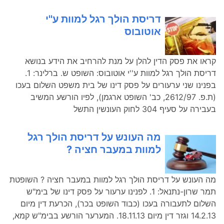
דריסת הולך רגל למוות ע''י
אוטובוס
קראו את פסק הדין להלן על מנת להרחיב את הידע בנושא
דריסת הולך רגל למוות ע''י אוטובוס: השופט ש. ברלינר: 1.
בפנינו שני ערעורים על פסק דינו של בית משפט השלום בעכו
(ת.פ. 2612/97, כב' השופט ארגמן), לפיו הורשע המשיב
בעבירה על סעיף 304 לחוק העונשין התשל
מה העונש על דריסת הולך רגל
למוות במעבר חציה ?
מה העונש על דריסת הולך רגל למוות במעבר חציה ? השופטת
תמר שרון-נתנאל: 1. לפנינו ערעור על פסק דינו של בימ"ש
השלום לתעבורה בעכו (כבוד השופט בכר), הכרעת דין מיום
14.2.13 וגזר דין מיום 18.11.13. המערער הורשע בבימ"ש קמא,