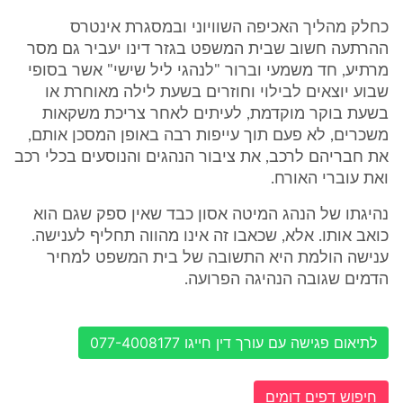
כחלק מהליך האכיפה השוויוני ובמסגרת אינטרס
ההרתעה חשוב שבית המשפט בגזר דינו יעביר גם מסר
מרתיע, חד משמעי וברור "לנהגי ליל שישי" אשר בסופי
שבוע יוצאים לבילוי וחוזרים בשעת לילה מאוחרת או
בשעת בוקר מוקדמת, לעיתים לאחר צריכת משקאות
משכרים, לא פעם תוך עייפות רבה באופן המסכן אותם,
את חבריהם לרכב, את ציבור הנהגים והנוסעים בכלי רכב
ואת עוברי האורח.
נהיגתו של הנהג המיטה אסון כבד שאין ספק שגם הוא
כואב אותו. אלא, שכאבו זה אינו מהווה תחליף לענישה.
ענישה הולמת היא התשובה של בית המשפט למחיר
הדמים שגובה הנהיגה הפרועה.
לתיאום פגישה עם עורך דין חייגו 077-4008177
חיפוש דפים דומים