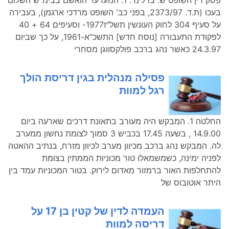
פסק דין השופט ש. ברלינר: 1. המערער הואשם בבימ"ש השלום
בעכו (ת.ד. 2373/97, בפני כב' השופט מרדכי ארגמן), בעבירה
על סעיף 304 לחוק העונשין תשל"ז1977- וסעיפים 64 + 40
לפקודת התעבורה [נוסח חדש] התשכ"א-1961, על כך שביום
24.3.97 כאשר נהג ברכב פולקסווגן מסחרי
פסילה מנהלית בגין דריסת הולך
רגל למוות
החלטה 1. המבקש היה מעורב בתאונת דרכים שארעה ביום
14.9.00 , בשעה 17.45 בכביש 3 סמוך לצומת נחשון ממערב
לה. המבקש נהג ברכב מכיוון מערב לכיוון מזרח, בנתיב ההאטה
לפניה ימינה, כשמשמאלו טור מכוניות הממתין בצומת
להתחלפות האור ברמזור מאדום לירוק. בטור המכוניות עמד בין
היתר אוטובוס של
העמדה לדין של קטין בן 17 על
דריסה למוות