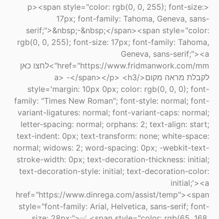
<p><span style="color: rgb(0, 0, 255); font-size:
17px; font-family: Tahoma, Geneva, sans-
serif;">&nbsp;-&nbsp;</span><span style="color:
rgb(0, 0, 255); font-size: 17px; font-family: Tahoma,
Geneva, sans-serif;"><a
href="https://www.fridmanwork.com/mm">לחצו כאן
לקבלת מראה מקום</a> -</span></p> <h3
style='margin: 10px 0px; color: rgb(0, 0, 0); font-
family: "Times New Roman"; font-style: normal; font-
variant-ligatures: normal; font-variant-caps: normal;
letter-spacing: normal; orphans: 2; text-align: start;
text-indent: 0px; text-transform: none; white-space:
normal; widows: 2; word-spacing: 0px; -webkit-text-
stroke-width: 0px; text-decoration-thickness: initial;
text-decoration-style: initial; text-decoration-color:
initial;'><a
href="https://www.dinrega.com/assist/temp"><span
style="font-family: Arial, Helvetica, sans-serif; font-
size: 28px;">✅ <span style="color: rgb(65, 168,