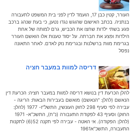
העורר, קטין כבן 17, הועמד לדין לפני בית המשפט לתעבורה
בנתניה. בכתב האישום שהוגש נגדו נטען, כי בעת שנהג ברכב
פגע בשתי ילדות שחצו את הכביש, גרם למותה של אחת
הילדות ופצע את חברתה. על יסוד טענות אלו הואשם העורר
בגרימת מוות ברשלנות ובגרימת נזק לאדם. לאחר התאונה
נפסל
דריסה למוות במעבר חציה
להלן הכרעת דין בנושא דריסה למוות במעבר חציה: הכרעת דין
הנאשם (להלן: "הנאשם) מואשם בעבירות הבאות: הריגה -
עבירה לפי סעיף 298 לחוק העונשין, התשל"ז- 1977 (להלן:
החוק) וסעיף 43 לפקודת התעבורה (נ"ח), התשכ"א- 1971
(להלן: הפקודה). אי האטה - עבירה לפי תקנה 52(6) לתקנות
התעבורה, התשכ"א1961