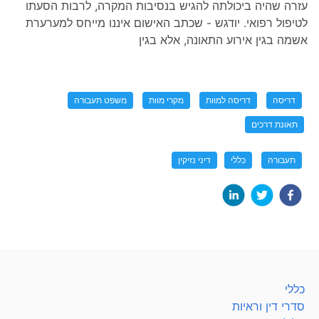
עזרה שהיה ביכולתה להגיש בנסיבות המקרה, לרבות הסעתו
לטיפול רפואי. יודגש - שכתב האישום איננו מייחס למערערת
אשמה בגין אירוע התאונה, אלא בגין
דריסה
דריסה למוות
מקרי מוות
משפט תעבורה
תאונת דרכים
תעבורה
כללי
דיני נזיקין
כללי
סדרי דין וראיות