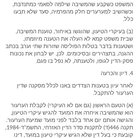
המשפט כשקבע שהמשיבה שילמה לסאמי כמתנדבת,
וכשהשיב למערערים חלק מהפרמיה, סעד שלא תבעו
כלל.
(ב) בעיקרי הטיעון, שהוגשו באיחור, טוענת המשיבה,
שבית משפט קמא לא העלה את הטענה מיוזמתו,
ושטענות בדבר בטלות הפוליסה שזורות שתי וערב בכתב
ההגנה, בתצהירים ובסיכומים. לכן, יש לבחון את נכונות
פסק-הדין לגופו, ולטענתה, לא נפל בו פגם.
4. דיון והכרעה
לאחר עיון בטענות הצדדים באנו לכלל מסקנה שדין
הערעור להתקבל.
(א) הטעם הראשון (גם אם לא העיקרי) לקבלת הערעור
הוא שהמשיבה איחרה את המועד להגיש עיקרי הטיעון,
והגישה אותם יום אחד בלבד לפני מועד שמיעת הערעור.
תקנה 446(ד) לתקנות סדר הדין האזרחי, התשמ"ד-1984,
קובעת כי בעל דין שלא הגיש עיקרי טיעון במועד, דינו