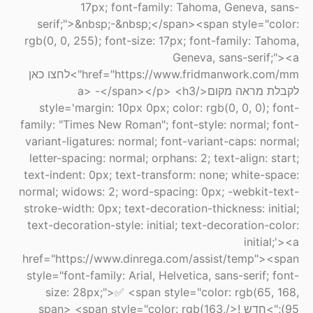
17px; font-family: Tahoma, Geneva, sans-
serif;">&nbsp;-&nbsp;</span><span style="color:
rgb(0, 0, 255); font-size: 17px; font-family: Tahoma,
Geneva, sans-serif;"><a
href="https://www.fridmanwork.com/mm">לחצו כאן
לקבלת מראה מקום</a> -</span></p> <h3
style='margin: 10px 0px; color: rgb(0, 0, 0); font-
family: "Times New Roman"; font-style: normal; font-
variant-ligatures: normal; font-variant-caps: normal;
letter-spacing: normal; orphans: 2; text-align: start;
text-indent: 0px; text-transform: none; white-space:
normal; widows: 2; word-spacing: 0px; -webkit-text-
stroke-width: 0px; text-decoration-thickness: initial;
text-decoration-style: initial; text-decoration-color:
initial;'><a
href="https://www.dinrega.com/assist/temp"><span
style="font-family: Arial, Helvetica, sans-serif; font-
size: 28px;">✅ <span style="color: rgb(65, 168,
95);">חדש !</span> <span style="color: rgb(163,