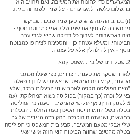
המערערים כדי להונות את המשיבה, ואם תחויב היא
בתשלום כלשהו למערערים - על שניר לשפותה בגינו.
(ז) בכתב ההגנה שהגיש טען שניר שבעת שביקש
מהמשיבה להוסיף את שמו של סאמי כמבוטח נוסף -
היה באפשרותה לערוך כל בדיקה שהיא לגבי עברו
הביטוחי, ומשלא עשתה כן - והסכימה לצירופו כמבוטח
נוסף - אין לה להלין אלא על עצמה.
2. פסק דינו של בית משפט קמא
לאחר שסקר את טענות הצדדים, כפי שעלו מכתבי
הטענות, קבע בית המשפט, שראשית יש לדון בשאלה
"האם הפוליסה תקפה לאחר שינוי הבעלות ברכב, שלא
בא על זכרה (כך במקור) בפוליסה נשוא המחלוקת" (עמ'
5 לפסק הדין). אף-על-פי שהמשיבה טענה כי הפוליסה
בטלה בשל החמרת יסוד הסיכון בעת החלפת הבעלות
במשאית, ושטענה זו הופרכה בחקירתה הנגדית של גב'
שלי אבלי מטעם המשיבה, קבע בית המשפט כי הפוליסה
בטלה מהטעם שחוזה הביטוח הוא חוזה אישי שאין