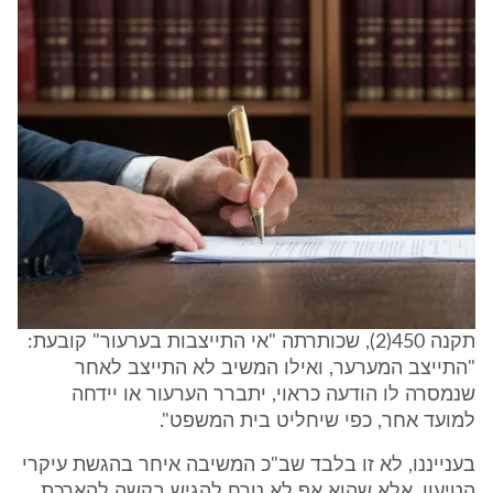
תקנה 450(2), שכותרתה "אי התייצבות בערעור" קובעת:
"התייצב המערער, ואילו המשיב לא התייצב לאחר
שנמסרה לו הודעה כראוי, יתברר הערעור או יידחה
למועד אחר, כפי שיחליט בית המשפט".
בענייננו, לא זו בלבד שב"כ המשיבה איחר בהגשת עיקרי
הטיעון, אלא שהוא אף לא טרח להגיש בקשה להארכת