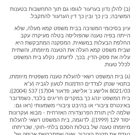
(ב) להלן נדון בערעור לגופו גם תוך התחשבות בטענות
המשיבה; בין כך ובין כך דין הערעור להתקבל.
עיון בסיכומי המשיבה בבית משפט קמא מעלה, שלא
הייתה בפיה טענה שהפוליסה בטלה מעיקרה עקב
החלפת הבעלות במשאית. המסקנה המתבקשת היא
שבית משפט קמא העלה את הטענה מיוזמתו, והשתית
עליה את פסק-הדין. בכך, לדעתנו, נקלע בית המשפט
לכלל טעות.
(ג) בית המשפט רשאי להעלות טענה משפטית מיוזמתו,
בתנאי שנתן לצדדים הזדמנות לטעון לגביה (ע"א
8021/03 אלישע נ' אלישע, פדאור 04(17) 537 (2004)).
בית המשפט ינהג כך במקרים חריגים בלבד, כשמדובר
באינטרס ציבורי או בהיבט ציבורי משמעותי (ראו גם:
שלמה לוין תורת הפרוצדורה האזרחית - מבוא ועקרונות
יסוד 129 (1999)). לדוגמה, בית המשפט רשאי להעלות
מיוזמתו טענה של בטלות הסכם בלתי-חוקי, שכריתתו
נוגדת את תקנת הציבור, שעה שמתבקשת אכיפה של