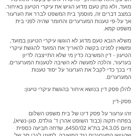
מועד, ולא נתן טעם מדוע הגיש את עיקרי הטיעון באיחור.
במצב דברים זה, מוסמך בית המשפט לברר את הערעור
אך על-פי טענות המערערים והחומר שהיה לפני בית
משפט קמא.
משלא הובא טעם מדוע לא הוגשו עיקרי הטיעון במועד,
ומשאין לפנינו בקשה להאריך את המועד להגשת עיקרי
הטיעון - דין המשיבה כדין מי שלא התייצבה לדיון
בערעור, והלכה למעשה לא השיבה לטענות המערערים.
די בכך כדי לקבל את הערעור על יסוד טענות
המערערים.
להלן פסק דין בנושא איחור בהגשת עיקרי טיעון:
פסק-דין
זהו ערעור על פסק דינו של בית משפט השלום
בפתח-תקוה (כבוד השופט אהרן ד' גולדס, סגן-נשיא),
מיום 24.3.05 בת"א 6450/02, שדחה תביעה כספית
שהגישו המערערים נגד המשיבה, למעט לגבי סך של