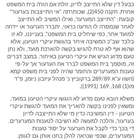
כבעל דין שלא התייצב לדיון, זולת אם הורה בית המשפט
אחרת. תקנה 450(2), שכותרתה "אי התייצבות בערעור"
קובעת: "התייצב המערער, ואילו המשיב לא התייצב
לאחר שנמסרה לו הודעה כראוי, יתברר הערעור או יידחה
למועד אחר, כפי שיחליט בית המשפט". בענייננו, לא זו
בלבד שב"כ המשיבה איחר בהגשת עיקרי הטיעון, אלא
שהוא אף לא טרח להגיש בקשה להארכת מועד, ולא נתן
טעם מדוע הגיש את עיקרי הטיעון באיחור. במצב דברים
זה, מוסמך בית המשפט לברר את הערעור אך על-פי
טענות המערערים והחומר שהיה לפני בית משפט קמא
(השוו ע"א 289/89 ברקוביץ נ' מנהל עיזבון ניומן, פ"ד
מו(1) 168, 169 (1991)).
משלא הובא טעם מדוע לא הוגשו עיקרי הטיעון במועד,
ומשאין לפנינו בקשה להאריך את המועד להגשת עיקרי
הטיעון - דין המשיבה כדין מי שלא התייצבה לדיון
בערעור, והלכה למעשה לא השיבה לטענות המערערים.
די בכך כדי לקבל את הערעור על יסוד טענות
המערערים, שכפי שנראה להלן בחנו אותן גם לגופן.