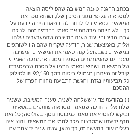
בכתב ההגנה טענה המשיבה שהפוליסה הוצאה
למסראוה על-פי נתוני הסיכון שלו, ושהוא מכר את
המשאית לסאמי בלי לדווח לה, כשאם הייתה יודעת על
כך - לא הייתה מבטחת את סאמי בפרמיה זהה, לנוכח
עברו הביטוחי. עוד טענה המשיבה שהמערערים שלחו
אליה, באמצעות שניר, הודעה שקרית שהם היו לשותפים
במשאית, כשבפועל קנה סאמי את המשאית. המשיבה
טענה גם שהמערערים הסתירו ממנה את ערכה האמיתי
של המשאית, ושהיא וסאמי חתמו על הסכם שבמסגרתו
קיבל זה האחרון תגמולי ביטוח בסך 92,150 ₪ לסילוק
כל תביעותיו נגדה, והגשת התביעה מהווה הפרה של
ההסכם.
(ו) בהודעת צד ג' ששלחה לשניר, טענה המשיבה, ששניר
שלח אליה הודעה שסאמי ומסראוה שותפים במשאית,
וביקש להוסיף את סאמי כמבוטח נוסף בפוליסה; כל זאת
חרף ידיעתו שמסראוה מכר לסמי את המשאית, והוא אינו
בעליה עוד. במעשה זה, כך נטען, עשה שניר יד אחת עם