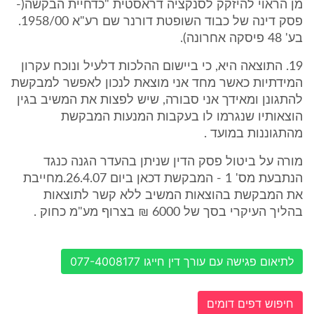
מן הראוי להיזקק לסנקציה דראסטית "כדחיית הבקשה(-
פסק דינה של כבוד השופטת דורנר שם רע"א 1958/00.
בע' 48 פיסקה אחרונה).
19. התוצאה היא, כי ביישום ההלכות דלעיל ונוכח עקרון
המידתיות כאשר מחד אני מוצאת לנכון לאפשר למבקשת
להתגונן ומאידך אני סבורה, שיש לפצות את המשיב בגין
הוצאותיו שנגרמו לו בעקבות המנעות המבקשת
מהתגוננות במועד .
מורה על ביטול פסק הדין שניתן בהעדר הגנה כנגד
הנתבעת מס' 1 - המבקשת דכאן ביום 26.4.07.מחייבת
את המבקשת בהוצאות המשיב ללא קשר לתוצאות
בהליך העיקרי בסך של 6000 ₪ בצרוף מע"מ כחוק .
לתיאום פגישה עם עורך דין חייגו 077-4008177
חיפוש דפים דומים