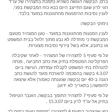
ברם; הבקשה הוגשה כשהיא נתמכת בתצהירו של עו"ד
חגי לרון שגם התייצב היום כבא כוח המבקשת בפני,
לענין נסיבות ההימנעות מהתגוננות במועד בלבד.
נימוקי הבקשה:
לענין המנעות מהתגוננות במועד - טען המצהיר מטעם
המבקשת כי מחדלה לא נבע מתוך זלזול בבית המשפט
או בתובע, אלא בשל צירוף נסיבות מצערות.
על פי סעיף 5 לתצהירו של המצהיר - לאחר שקיבלה
הפרקליטה המטפלת בתיק את כתב התביעה , פנתה
להנהלת בתי המשפט לקבלת עמדתה, הגישה ביום
4.3.07 בקשה בהסכמה להארכת מועד להגשת כתב
הגנה ב-40 יום (בקשה שנענתה כאמור) אלא שיצאה
לחופשה.( בתאריך לא ידוע).
על פי סעיף 7 לתצהיר התומך בבקשה, הועבר הטיפול
בתיק אל עו"ד לרון ביום 15.3.07 .
כפי שהצהיר בסעיף 8 לתצהירו "מחמת טעות בתום לב