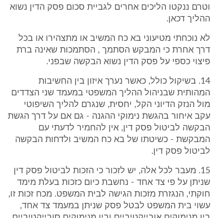
וטרם ננקטו הליכים אחרים לגביית סכום פסק הדין נשוא
ההליך דכאן.
לא נוכחתי מטיעוני בא כח המשיב או מתצהירו או בכל
דרך אחרת כי המבקש הסתמך , הסתמכות שאינה ברת
פיצוי כספי על פסק הדין נשוא הבקשה שבפני.
14. בשיקול כולל, כאשר נערך איזון בין החשיבות
המהותית שבניהול ההליך המשפטי במעמד שני הצדדים
מול הנזק הדיוני הקל, יחסית, שנגרם להליך השיפוטי
עקב איחור בהגשת נימוקי ההגנה - גם אם על דרך הגשת
הבקשה לביטול פסק דין, אין להחמיר לדעתי עם
המבקשת - כשיטתו של בא כח המשיב ולדחות הבקשה
לביטול פסק דין.
15. מעבר לכל אלה, יש לזכור כי הזכות לביטול פסק דין
שניתן על פי צד אחד - נחשבת כיום כזכות בעלת מימד
חוקתי, הנגזרת מזכות הגישה לבית המשפט. מכח זכות זו,
עשוי בית המשפט לבטל פסק שניתן במעמד צד אחד,
בין מנימוקים אובייקטיביים ובין מנימוקים סובייקטיביים,