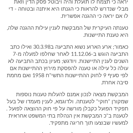
יראה כי תצמח לו תועלת והיה ויבוטל פסק הדין וזאת
מבלי שנדרש להראות כי הגנתו היא איתנה ובטוחה - די
לו אם יראה כי ההגנה אפשרית.
טענתה העיקרית של המבקשת לענין עילות ההגנה שלה,
היא טענת התיישנות.
כאמור; ארע הארוע נשוא התביעה ב30.3.98 ואילו כתב
התביעה הוגש ב-11.12.06 לאחר שחלפו למעלה מ-7
השנים לענין התיישנות. ויודגש; מעיון בכתב התביעה לא
עולה כל עילה או טענה להפסקת מירוץ ההתיישנות אם
לפי סעיף 9 לחוק ההתיישנות התשי"ח 1958 ואם מחמת
סיבה אחרת.
המבקשת מצאה לנכון אמנם להעלות טענות נוספות
שמקורן "חוקי" לטענתה. ולדוגמא, לענין מעמדו של בעל
תפקיד הפועל כקבלן מורשה על פי חוק ההוצאה לפועל .
לטענת ב"כ המבקשת אין הנהלת בתי המשפט אחראית
למעשיו שבוצעו תוך חריגה מתפקיד.