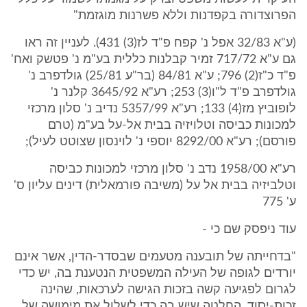
הפרוצדורה בקפדנות וללא פשרנות מוגזמת"
(ע"א 32/83 אפל נ' קפח פ"ד לז(3) 431). לעניין זה ראו
גם ע"א 717/72 זמיר קבלנות כללית בע"מ נ' פטשק ואח'
פ"ד כ"ז(2) 796; ע"א 84/81 (בר"ע 25/81) גולדפרב נ'
גולדפרב פ"ד ל"ו(3) 253; רע"א 3645/92 קלנר נ'
לופוביץ מז(4) 133; רע"א 5357/99 נדיב נ' סלון מרכזי
למכונות כביסה וטלויזיה בבית אל-על בע"מ (טרם
פורסם); רע"א 8292/00 יוספי נ' לוינסון שצוטט לעיל);
רע"א 1958/00 נדב נ' סלון מרכזי למכונות כביסה
וטלביזיה בבית אל על (משיבה פורמאלית) דינים עליון ס'
ע' 775
עוד ניפסק שם כי -
"בדחייתה של תובענה מטעמים שבסדר-הדין, אשר אינם
יורדים לגופה של העילה המשפטית הנטענת בה, יש כדי
לגרום לפגיעה קשה בזכות הגישה לערכאות, שהינה
זכות-יסוד. החלטה שיש בה כדי לשלול את מימושה של