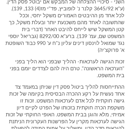
השני - סיכויי ההצלחה של המבקש אם יבוטל פסק הדין.
(ע"א 3645/92 קלנר נ' לופוביץ, פד"י מז(4) 133, 139).
לכל אחד מן ההיבטים האמורים משקל יחסי, וככל
שהתשובה לאחד מהם משכנעת יותר ובעלת משקל, כך
קטן המשקל שיש לייחס להיבט האחר (דברי בית
המשפט שם, עמ' 139). ברע"א 8292/00 (גבריאל יוספי
נגד שמואל לוינסון דינים עליון נ"ח ע' 990 כבוד השופטת
א' פרוקצ'יה)
זכות הגישה לערכאות- ההליך שבפני הוא הליך בפני
"הערכאה הראשונה". טרם היה להם לצדדים יומם בפני
בית המשפט.
ההתייחסות להליך ביטול פסק דין שניתן במעמד צד
אחד נעשית על רקע ההכרה הבסיסית בקיומה של זכות
גישה חוקתית לכל אדם לערכאות המשפט. זכות זו
משקפת הכרה חוקתית בזכותו של הפרט לקיים דיון
אמיתי, מלא והוגן בבית המשפט. האופי החוקתי של זכות
הגישה לערכאות מקרין על הפרשנות העקרונית הניתנת
להוראות סדר הדין, ומשליך על אמות המידה להפעלת