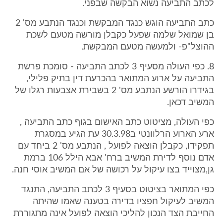
לכתב התביעה נשוא הבקשה שבפני.
כתב התביעה הוגש כנגד המבקשת וכנגד הנתבע מס' 2
בן שמואל שלמה שפעל כקבלן מורשה מטעם לשכת
ההוצל"פ- ולמעשה מטעם המבקשת.
8. כפי העולה מסעיף 3 לכתב התביעה - סומכת פרשת
התביעה על ארוע המתואר בהכרעת דין בתיק פלילי,
בגידרו הורשע הנתבע מס' 2 בשבירת אצבעות רגלו של
המשיב דכאן.
כפי העולה, מציטוט כתב האישום בגוף כתב התביעה ,
ארע הארוע הרלוונטי ב30.3.98 עת הגיע במסגרת
תפקידו, כקבלן הוצאה לפועל , הנתבע מס' 2 ביחד עם
אדם נוסף לדירת המשיב ברח' אבא הילל 106 ברמת
גן,מצוייד בצו עיקול על רכושה של אם המשיב אוסי חנה.
כפי המתואר בציטוט בסעיף 3 לכתב התביעה, התנגד
המשיב לעיקול חפציו בדירה בטענה שאמו שהיתה
החייבת הצד הנכון להליכי הוצאה לפועל אינה מתגוררת