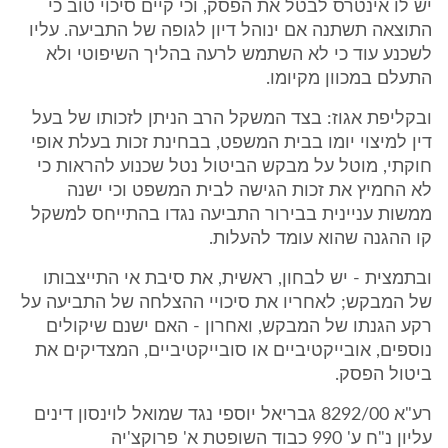
יש לו אינטרס לבטל את הפסק, וכי קיים סיכוי טוב כי
התוצאה תשתנה אם ינוהל דיון לגופה של התביעה. עליו
לשכנע עוד כי לא השתמש לרעה בהליך השיפוטי ולא
התעלם במכוון מקיומו.
ובקליפת אגוז: בצד המשקל הרב הניתן לזכותו של בעל
דין למיצוי יומו בבית המשפט, בבחינת זכות בעלת אופי
חוקתי, מוטל על מבקש הביטול נטל שכנוע להראות כי
לא החמיץ את זכות הגישה לבית המשפט וכי ישנה
ממשות עניינית בבירור התביעה נגדו בהתייחס למשקל
קו ההגנה שהוא עומד להעלות.
ובתמצית - יש לבחון, ראשית, את סיבת אי התייצבותו
של המבקש; לאחריו את סיכויי ההצלחה של התביעה על
רקע הגנתו של המבקש, ואחרון - האם ישנם שיקולים
נוספים, אובייקטיביים או סובייקטיביים, המצדיקים את
ביטול הפסק.
רע"א 8292/00 גבריאל יוספי נגד שמואל לוינסון דינים
עליון נ"ח ע' 990 כבוד השופטת א' פרוקצ'יה