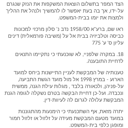
הצד המפר בתשלום הוצאות המשקפות את הנזק שנגרם
על-ידו, אך בה בעת יאפשר לו להמשיך ולנהל את ההליך
ולמצות את יומו בבית-המשפט.
ראו שם, ברע"א 1958/00 נדב נ' סלון מרכזי למכונות
כביסה וטלביזיה בבית אל על (משיבה פורמאלית) דינים
עליון ס' ע' 775
18. במקרה שלפניי, לא שוכנעתי כי נתקיימו התנאים
לדחיית התובענה.
טענותיה של המבקשת לעניין התיישנות ביחס למועד
הארוע - במרץ 1998 אל מול מועד הגשת התביעה,
על-פניהן, ולכאורה בלבד , מגלות עילת הגנה, ממשית
ונכבדה. ועל-כן דחיית הבקשה בטרם נשקלה לגופה הגנת
המבקשת עלולה לגרום לה לעיוות-דין.
יתרה מזאת, אף השתכנעתי כי הימנעות מהתגוננות
במועד מטעם המבקשת מעידה על זלזול או זלזול חמור
ומופגן כלפי בית-המשפט.