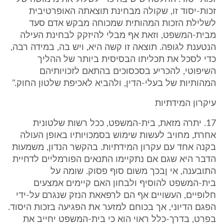
זכות-יסוד זו, שקולה מבחינת תוצאתה האופרטיבית
לשלילת הזכות המהותית שמכוחה מבקש אדם סעד
מבית-המשפט, וזאת אף מבלי להיזקק לבחינת העילה
הנטענת לגופה. תוצאה זו קשה היא, ויש בה, במידה רבה,
כדי לסכל את תכליתו הבסיסית ביותר של ההליך
השיפוטי, להכריע בסכסוכים בהתאם לזכויותיהם
המהותיות של בעלי-הדין, ולהביא לאכיפת שלטון החוק."
עיקרון המידתיות
17. יתרה מזאת, בית-המשפט, ככל רשות שלטונית
אחרת, מחויב לעשות שימוש בסמכויותיו באופן העולה
בקנה אחד עם עקרון המידתיות. בהקשר הנדון, משמעות
הדבר היא שגם אם נתקיימו התנאים הפורמליים לדחיית
התובענה, אי ןבכך משום סוף פסוק. שומה על
בית-המשפט להוסיף ולבחון האם קיימים אמצעים
חלופיים, העשויים אף הם לרפאאת הנזק שנגרם על-ידי
הפגם הדיוני, אך בכוחם למזער את הפגיעה בזכות היסוד.
בפרט, בדרך-כלל ראוי הוא כי בית-המשפט יחייב את