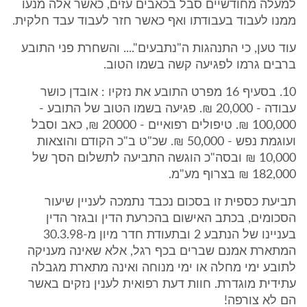
למעלה מחודשיים סבל בכאבים עזים, כאשר אלה מנעו
ממנו לעבוד בעבודתו ואף כאשר חזר לעבוד עבד חלקית.
עוד טען, כי התנהגות ה"נתבעים".... והשחרת פני התובע
ברבים גרמו לפגיעה קשה בשמו הטוב.
10. בסעיף 16 מפרט התובע את נזקיו : אובדן כושר
עבודה - 20,000 ₪. פגיעה בשמו הטוב של התובע -
100,000 ₪. טיפולים רפואיים - 20000 ₪, כאב וסבל
ועוגמת נפש - 50,000 ₪. שכ"ט ב"כ הקודם והוצאות
10,000 ₪ ובסה"כ הוגשה התביעה לתשלום הסך של
182,000 ₪ בצרוף מע"מ.
תביעת כספית זו בסכום נכבד נתמכה לעניין שיעור
הסכומים, בכתב האישום בהכרעת הדין ובגזר הדין
בעניינו של הנתבע 2 ובתעודת חדר מיון מ-30.3.98
המתארת אמנם שברים בכף רגל, אלא שאינה מעניקה
לתובע ימי מחלה או ימי מנוחה ואינה מתארת מגבלה
עתידית מוגדרת. חוות דעת רפואית לענין נזקים באשר
הם לא צורפה!