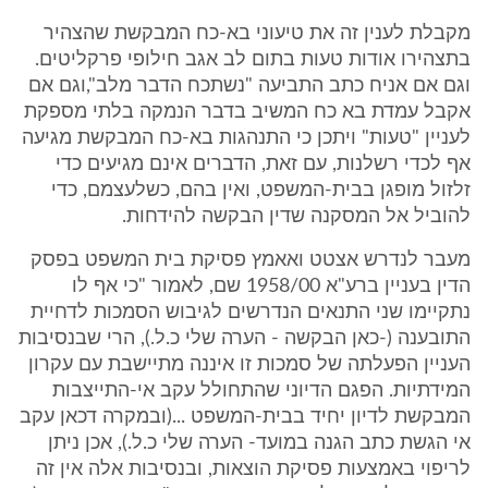
מקבלת לענין זה את טיעוני בא-כח המבקשת שהצהיר
בתצהירו אודות טעות בתום לב אגב חילופי פרקליטים.
וגם אם אניח כתב התביעה "נשתכח הדבר מלב",וגם אם
אקבל עמדת בא כח המשיב בדבר הנמקה בלתי מספקת
לעניין "טעות" ויתכן כי התנהגות בא-כח המבקשת מגיעה
אף לכדי רשלנות, עם זאת, הדברים אינם מגיעים כדי
זלזול מופגן בבית-המשפט, ואין בהם, כשלעצמם, כדי
להוביל אל המסקנה שדין הבקשה להידחות.
מעבר לנדרש אצטט ואאמץ פסיקת בית המשפט בפסק
הדין בעניין ברע"א 1958/00 שם, לאמור "כי אף לו
נתקיימו שני התנאים הנדרשים לגיבוש הסמכות לדחיית
התובענה (-כאן הבקשה - הערה שלי כ.ל.), הרי שבנסיבות
העניין הפעלתה של סמכות זו איננה מתיישבת עם עקרון
המידתיות. הפגם הדיוני שהתחולל עקב אי-התייצבות
המבקשת לדיון יחיד בבית-המשפט ...(ובמקרה דכאן עקב
אי הגשת כתב הגנה במועד- הערה שלי כ.ל.), אכן ניתן
לריפוי באמצעות פסיקת הוצאות, ובנסיבות אלה אין זה