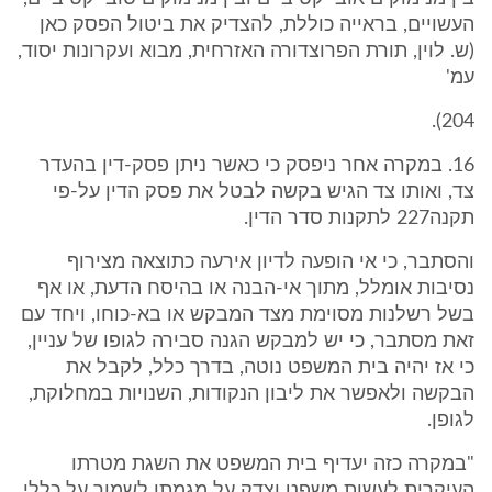
העשויים, בראייה כוללת, להצדיק את ביטול הפסק כאן
(ש. לוין, תורת הפרוצדורה האזרחית, מבוא ועקרונות יסוד,
עמ'
204).
16. במקרה אחר ניפסק כי כאשר ניתן פסק-דין בהעדר
צד, ואותו צד הגיש בקשה לבטל את פסק הדין על-פי
תקנה227 לתקנות סדר הדין.
והסתבר, כי אי הופעה לדיון אירעה כתוצאה מצירוף
נסיבות אומלל, מתוך אי-הבנה או בהיסח הדעת, או אף
בשל רשלנות מסוימת מצד המבקש או בא-כוחו, ויחד עם
זאת מסתבר, כי יש למבקש הגנה סבירה לגופו של עניין,
כי אז יהיה בית המשפט נוטה, בדרך כלל, לקבל את
הבקשה ולאפשר את ליבון הנקודות, השנויות במחלוקת,
לגופן.
"במקרה כזה יעדיף בית המשפט את השגת מטרתו
העיקרית לעשות משפט וצדק על מגמתו לשמור על כללי