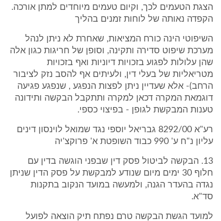
הצגת הטעמים לכך, וקיום טעמים מיוחדים למתן אורכה.
הקפדה נאותה של לוחות זמנים בהליך
השיפוטי הינה כורח המציאות, שאחרת לא ניתן לנהל
מערכת שיפוט סדירה ותקינה, וסופן של חריגות כגון אלה
שהן עלולות לפגוע בזכויות דיוניות ואף בזכויות
מטריאליות של בעלי דין, ולעיתים אף להסב נזק לציבור
הרחב)- אלא שעדיין ניתן לפצות הנפגע , שנפגע פגיעה
דוגמאת המקרה דכאן למקרה ותתקבל הבקשה ותידונה
טענות המבקשת לגופן - בפיצוי כספי.
רע"א 8292/00 גבריאל יוספי נגד שמואל לוינסון דינים
עליון נ"ח ע' 990 כבוד השופטת א' פרוקצ'יה
13. הבקשה לביטול פסק דין שבפני הוגשה בדין עם
חלוף 30 ימים מיום שנודע למבקשת על פסק הדין שניתן
נגדה בהעדר הגנה, ולמעשה במועד הנקוב בתקנות
סד"א.
למועד הגשת הבקשה טרם נפתח תיק הוצאה לפועל