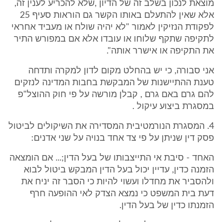
מוצאת לנכון בשלב זה של הדיון ,שלא להכריע לענין זה,
אלא שאין להתעלם באותו הקשר גם הוראות סעיף 25
לפקודת הנזיקין לאמור "לא יהיה שולח או מעביד אחראי
לתקיפה שתקף שלוחו או עובדו אלא אם במפורש התיר
את התקיפה או אישרר אותה".
אני סבורה, כי יש בהחלט מקום לדון למקרה ותדחה
טענת ההתיישנות של המבקשת בחבות המדינה לנזקים
להם גרם באם גרם , קבלן מורשה על פי חוק ההוצל"פ
במסגרת ביצוע עיקול .
4. המסגרת הנורמטיבית המסדירה את השיקולים לביטול
פסק דין שניתן על פי צד אחד בנויה על שני אדנים:
האחד - סיבת אי התייצבותו של בעל הדין;... אם הומצאה
הזמנה כדין, עדיין יכול בעל הדין המבקש ביטול לבוא
ולהסביר את מחדלו ועשוי להיות כי הסבר זה יניח את
דעת בית המשפט כי נמצא הצדק לאי ההופעה חרף
הזמנתו כדין של בעל הדין.