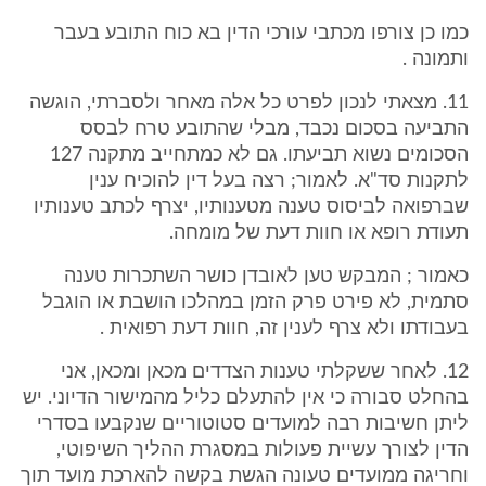
כמו כן צורפו מכתבי עורכי הדין בא כוח התובע בעבר
ותמונה .
11. מצאתי לנכון לפרט כל אלה מאחר ולסברתי, הוגשה
התביעה בסכום נכבד, מבלי שהתובע טרח לבסס
הסכומים נשוא תביעתו. גם לא כמתחייב מתקנה 127
לתקנות סד"א. לאמור; רצה בעל דין להוכיח ענין
שברפואה לביסוס טענה מטענותיו, יצרף לכתב טענותיו
תעודת רופא או חוות דעת של מומחה.
כאמור ; המבקש טען לאובדן כושר השתכרות טענה
סתמית, לא פירט פרק הזמן במהלכו הושבת או הוגבל
בעבודתו ולא צרף לענין זה, חוות דעת רפואית .
12. לאחר ששקלתי טענות הצדדים מכאן ומכאן, אני
בהחלט סבורה כי אין להתעלם כליל מהמישור הדיוני. יש
ליתן חשיבות רבה למועדים סטוטוריים שנקבעו בסדרי
הדין לצורך עשיית פעולות במסגרת ההליך השיפוטי,
וחריגה ממועדים טעונה הגשת בקשה להארכת מועד תוך