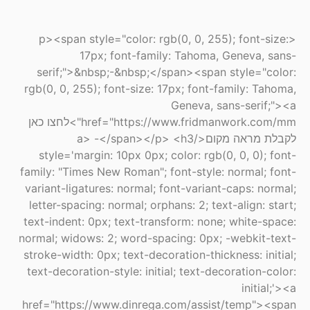
<p><span style="color: rgb(0, 0, 255); font-size:
17px; font-family: Tahoma, Geneva, sans-
serif;">&nbsp;-&nbsp;</span><span style="color:
rgb(0, 0, 255); font-size: 17px; font-family: Tahoma,
Geneva, sans-serif;"><a
href="https://www.fridmanwork.com/mm">לחצו כאן
לקבלת מראה מקום</a> -</span></p> <h3
style='margin: 10px 0px; color: rgb(0, 0, 0); font-
family: "Times New Roman"; font-style: normal; font-
variant-ligatures: normal; font-variant-caps: normal;
letter-spacing: normal; orphans: 2; text-align: start;
text-indent: 0px; text-transform: none; white-space:
normal; widows: 2; word-spacing: 0px; -webkit-text-
stroke-width: 0px; text-decoration-thickness: initial;
text-decoration-style: initial; text-decoration-color:
initial;'><a
href="https://www.dinrega.com/assist/temp"><span