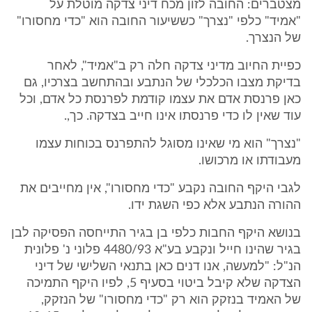
מצטברים: החובה לזון מכח דיני צדקה מוטלת על
"אמיד" כלפי "נצרך" כששיעור החובה הוא "כדי מחסורו"
של הנצרך.
כפיית החיוב מדיני צדקה חלה רק ב"אמיד", לאחר
בדיקת מצבו הכלכלי של הנתבע ובהתחשב בצרכיו, גם
כאן פרנסת אדם את עצמו קודמת לפרנסת כל אדם, וכל
עוד שאין לו כדי פרנסתו אינו חייב בצדקה. כך,.
"נצרך" הוא מי שאינו מסוגל להתפרנס בכוחות עצמו
מעבודתו או מרכושו.
לגבי היקף החובה נקבע "כדי מחסורו", אין מחייבים את
ההורה הנתבע אלא כפי השגת ידו.
בנושא היקף החבות כלפי בן בגיר התייחסה הפסיקה לבן
בגיר שהינו חייל ונקבע בע"א 4480/93 פלוני נ' פלונית
הנ"ל: "למעשה, אנו דנים כאן בתנאי השלישי של דיני
הצדקה שלא קיבל ביטוי בסעיף 5, לפיו היקף התמיכה
של האמיד בנזקק הוא רק "כדי מחסורו" של הנזקק,