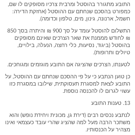
התובע מתגורר בהוסטל ומרבית צרכיו מסופקים לו שם,
כמפורט בהסכם שנחתם עם ההוסטל (אחזקת הדירה:
חשמל, ארנונה, גינון, מים, טלפון וכדומה).
התשלום להוסטל עומד על סך 900 ₪ והיתרה בסך 850
₪ לחודש מממנת את שאר הצרכים שאינם מסופקים
בהוסטל (ביגוד, נסיעות, כלי רחצה, הנעלה, בילויים,
טיולים ותרופות).
לטענתו, הצרכים שהציגה אם התובע מוגזמים ומגוחכים.
כן טוען הנתבע כי על פי ההסכם שנחתם עם ההוסטל, על
התובע לצאת למסגרת תעסוקתית, שילובו במסגרת כזו
עשוי לגרום לו להכנסה נוספת.
13. טענות התובע
לנתבע נכסים רבים (דירת גן, מכונית ויחידת נופש) והוא
משתכר הרבה מעל למה שהציג שהרי עובד כעצמאי ואינו
מצהיר על הכנסותיו.