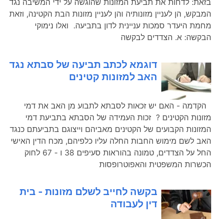
בזאת: לדחות את תביעת המזונות שהוגשה על ידי המשיבה נגד
המבקש, הן לעניין מזונותיה והן לעניין מזונות הבת הקטינה, וזאת
מחמת היעדר סמכות עניינית לדון בתביעה. ואלו נימוקי
הבקשה: א. הצדדים לבקשה
דוגמא לכתב תביעה של סבתא נגד
האב למזונות קטינים
הקדמה - האם יש זכאות לסבתא לתבוע מן האב את דמי
מזונות הקטינים ? זכות העמידה של הסבתא בתביעת דמי
המזונות הקבועים של הקטינים מאביהם וייצוגם בתביעתם כנגד
האב לשם מימוש החבות החלה עליו כלפיהם, מכח הדין האישי
החל על הצדדים, טמונה בהוראות סעיפים 38 ו - 67 לחוק
הכשרות המשפטית והאפוטרופסות
בקשה לחייב לשלם מזונות - בית
דין לעבודה