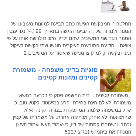
החלטה 1. המבקשת הגישה כתב תביעה למזונות מעזבונו של
המנוח ולמדור שלו. התביעה הוגשה בתאריך 14.1.99 נגד עזבון
המנוח ונגד שני המשיבים שהם ילדיו, הזוכים לרשת אותו על פי
צוואתו. יחד עם התובענה העיקרית הוגשו שתי בקשות לעיקול
זמני ובקשה וו, למתן צו מניעה שיאסור על המשיבים 2
סוגיות בדיני משפחה - משמורת
קטינים ומזונות קטינים
משמורת קטינים : בית המשפט פסק כי הכרעה בנושא
משמורת, לעולם הינה בחירת "הרע במיעוטו". לקטין טוב, כי
יגדל במשפחה שלמה, המתפקדת בצורה תקינה. אלא
שהמציאות, לא אחת, מכתיבה אחרת. על משמרתו של קטין
נכתבו ונשתברו קסתות של דיו, כשעמוד האש ועמוד העשן
המנחה את ביהמ"ש (בג"צ 5227