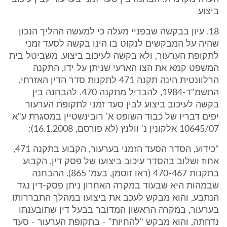
ביצוע
18. עיון בבקשה שבפניי מעלה כי למעשה ההליך הנכון
שהיה על המבקשים לנקוט בו הינו בקשה לסעד זמני
לתקופת הערעור, ולא בקשה לעיכוב ביצוע. משביטל בית
המשפט קמא את הצו הארעי שניתן על ידו, התקנה
הרלוונטית הינה תקנה 471 לתקנות סדר הדין האזרחי,
התשמ"ד-1984, להבדיל מתקנה 470. להבחנה בין
בקשה לעיכוב ביצוע לבין סעד זמני לתקופת הערעור
יפים דבריו של כבוד השופט א' רובינשטיין במסגרת ע"א
10645/07 אלקונין נ' וולנץ (לא פורסם, 16.1.2008):
"כידוע, הסדר הסעד הזמני בערעור, הקבוע בתקנה 471,
אחוז ושלוב בהסדר עיכוב ביצועו של פסק דין, הקבוע
בתקנות 470-467 (ראו זוסמן, בעמ' 865). ההבחנה
שבמהות היא שבעוד במקרה האחרון ניתן פסק-דין נגד
הנתבע, והוא מבקש לעכב את ביצועו במהלך התבררותו
בערעור, במקרה הראשון המדובר בבעל דין שתובענתו
נדחתה, והוא מבקש "להחיות" - בתקופת הערעור - סעד