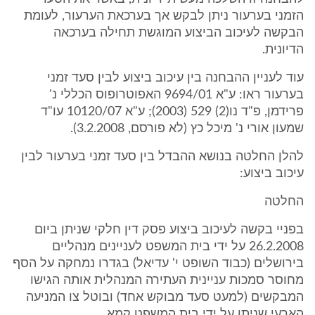
הזמני בערעור ניתן לבקש אך בערכאת הערעור, לעומת
הבקשה לעיכוב הביצוע המוגשת תחילה בערכאה
הדיונית.
עוד לעניין ההבחנה בין עיכוב ביצוע לבין סעד זמני
בערעור ראו: ע"א 9694/01 האפוטרופוס הכללי נ'
פרידמן, פ"ד נו(2) 529 (2003); ע"א 10120/07 עו"ד
שמעון אורי נ' מיכל כץ (לא פורסם, 3.2.2008).
להלן החלטה בנושא ההבדל בין סעד זמני בערעור לבין
עיכוב ביצוע:
החלטה
בפניי בקשה לעיכוב ביצוע פסק דין חלקי שניתן ביום
26.2.2008 על ידי בית המשפט לעניינים מנהליים
בירושלים (כבוד השופט י' עדיאל) בגדרו נמחקה על הסף
מחוסר סמכות עניינית העתירה המנהלית אותה הגישו
המבקשים (למעט סעד מבוקש אחד) ובוטל צו המניעה
הארעי שניתן על ידי בית המשפט קמא.