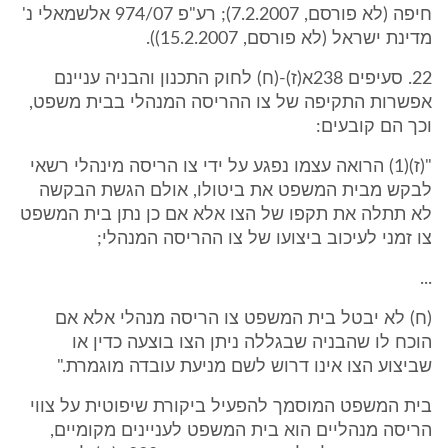
חיפה (לא פורסם, 7.2.2007); רע"פ 974/07 אלשמאלי נ'
מדינת ישראל (לא פורסם, 15.2.2007)).
22. סעיפים 238א(ז)-(ח) לחוק התכנון והבניה עניינם
אפשרות התקיפה של צו ההריסה המנהלי בבית משפט,
וכך הם קובעים:
"(ז)(1) הרואה עצמו נפגע על ידי צו הריסה מינהלי רשאי
לבקש מבית המשפט את ביטולו, אולם הגשת הבקשה
לא תתלה את תקפו של הצו אלא אם כן נתן בית המשפט
צו זמני לעיכוב ביצועו של צו ההריסה המנהלי;
...
(ח) לא יבטל בית המשפט צו הריסה מנהלי אלא אם
הוכח לו שהבניה שבגללה ניתן הצו בוצעה כדין או
שביצוע הצו אינו דרוש לשם מניעת עובדה מוגמרת."
בית המשפט המוסמך להפעיל ביקורת שיפוטית על צווי
הריסה מנהליים הוא בית המשפט לעניינים מקומיים,