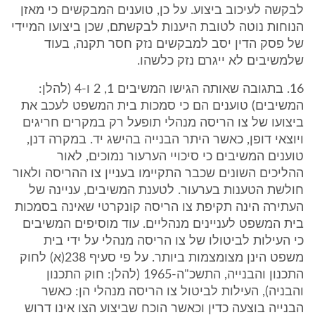
לבקשה לעיכוב ביצוע. על כן, טוענים המבקשים כי מאזן
הנוחות נוטה לטובת היענות לבקשתם, שכן ביצועו המיידי
של פסק הדין יסב למבקשים נזק חסר תקנה, בעוד
שלמשיבים לא ייגרם נזק כלשהו.
16. בתגובה שאותה הגישו המשיבים 1, 2 ו-4 (להלן:
המשיבים) טוענים הם כי סמכות בית המשפט לעכב את
ביצועו של צו הריסה מנהלי תופעל רק במקרים חריגים
ויוצאי דופן, כאשר היתר הבנייה בהישג יד. במקרה דנן,
טוענים המשיבים כי סיכויי הערעור נמוכים, לאור
ההליכים השונים שכבר התקיימו בעניין צו ההריסה ולאור
חולשת הטענות בערעור. לטענת המשיבים, עניינה של
העתירה הינה תקיפת צו הריסה קונקרטי שאינה בסמכות
בית המשפט לעניינים מנהליים. עוד מוסיפים המשיבים
כי העילות לביטולו של צו הריסה מנהלי על ידי בית
משפט הינן מצומצמות ביותר. על פי סעיף 238(א) לחוק
התכנון והבנייה, התשכ"ה-1965 (להלן: חוק התכנון
והבניה), העילות לביטול צו הריסה מנהלי הן: כאשר
הבנייה בוצעה כדין וכאשר הוכח שביצוע הצו אינו דרוש