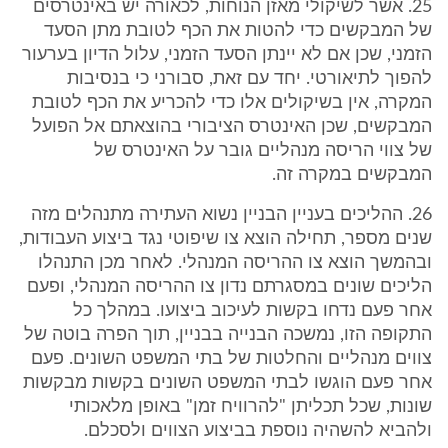
25. אשר לשיקולי מאזן הנוחות, לכאורה יש באינטרסים
של המבקשים כדי להטות את הכף לטובת מתן הסעד
הזמני, שכן אם לא יינתן הסעד הזמני, עלול הדיון בערעור
להפוך לתיאורטי. יחד עם זאת, סבורני כי בנסיבות
המקרה, אין בשיקולים אלו כדי להכריע את הכף לטובת
המבקשים, שכן האינטרס הציבורי בהוצאתם אל הפועל
של צווי הריסה מנהליים גובר על האינטרס של
המבקשים במקרה זה.
26. ההליכים בעניין הבניין נשוא העתירה מתנהלים מזה
שנים מספר, תחילה הוצא צו שיפוטי נגד ביצוע העבודות,
ובהמשך הוצא צו ההריסה המנהלי. לאחר מכן התנהלו
הליכים שונים במסגרתם נדון צו ההריסה המנהלי, ופעם
אחר פעם נדחו בקשות לעיכוב ביצועו. במהלך כל
התקופה הזו, נמשכה הבנייה בבניין, תוך הפרה בוטה של
צווים מנהליים והחלטות של בתי המשפט השונים. פעם
אחר פעם הוגשו לבתי המשפט השונים בקשות מבקשות
שונות, שכל תכליתן "להרוויח זמן" באופן מלאכותי
ולהביא להשהיה נוספת בביצוע הצווים ולסכלם.