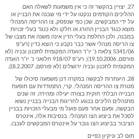
27. יצויין בהקשר זה כי אין משמעות לשאלה האם
ההליכים הקודמים ננקטו על ידי מי שבנה את הבניין או
על ידי המבקשים, שכן כפי שנפסק, צו ההריסה המנהלי
מוצא כנגד הבניין החורג או חלקו ולא כנגד בעלי זכויות
במבנה, ולכן החלפת בעלי הדין אינה משנה את מצבו של
צו הריסה מנהלי אשר כבר נקבע כי הוצא כדין (רע"פ
5341/06 צלאח נ' יו"ר הועדה המקומית לתכנון ובניה (לא
פורסם, 19.10.2006); רע"פ 918/07 חלואני נ' יו"ר הועדה
המקומית לתכנון ובניה ירושלים (לא פורסם, 8.2.2007)).
28. היעתרות לבקשה במקרה דנן משמעה סיכולו של
מטרת צו ההריסה המנהלי, קרי, התמודדות עם תופעת
הבנייה הבלתי חוקית בצורה יעילה ומהירה. זה שנים
מתנהלים הליכים בנוגע לחריגות הבנייה בבניין נשוא
הבקשה, ופעם אחר פעם פועל מי מבעלי הזכויות בבניין
לסכל את ביצוע הצו המנהלי. בנסיבות אלה, אינטרס
הציבור בביצוע הצו גובר על אינטרס המבקשים לעכבו.
תום לב וניקיון כפיים