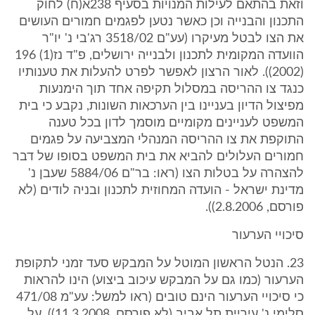
וזאת בהתאם לעילות המנויות בסעיף 238א(ח) לחוק
התכנון והבנייה וכן כאשר נטען לפגמים חמורים העושים
את הצו לבטל מעיקרו (עע"ם 3518/02 רג'בי נ' יו"ר
הוועדה המקומית לתכנון ולבנייה ירושלים, פ"ד נז(1) 196
(2002)). לאור הרצון לאפשר לפרט להעלות את טענותיו
כנגד צו ההריסה במסלול תקיפה אחד תוך הימנעות
מפיצול הדיון בעניינו בין הערכאות השונות, נקבע כי בית
המשפט לעניינים מקומיים מוסמך לדון בכל טענה
התוקפת את צו ההריסה המנהלי המצביעה על פגמים
חמורים העלולים להביא את בית המשפט בסופו של דבר
להצהרה על בטלות הצו (ראו: בר"ם 5884/06 שעבן נ'
מדינת ישראל - הועדה המחוזית לתכנון ובניה לודים (לא
פורסם, 2.8.2006)).
סיכויי הערעור
23. הנטל הראשון המוטל על המבקש סעד זמני לתקופת
הערעור (כמו גם על המבקש עיכוב ביצוע) הינו להראות
כי סיכויי הערעור הינם טובים (ראו למשל: עע"מ 471/08
סלימי נ' עיריית תל אביב (לא פורסם, 11.3.2008)). על