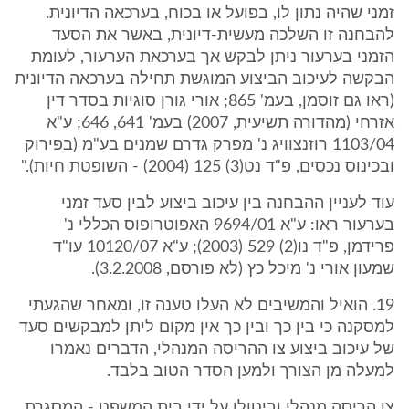
זמני שהיה נתון לו, בפועל או בכוח, בערכאה הדיונית.
להבחנה זו השלכה מעשית-דיונית, באשר את הסעד
הזמני בערעור ניתן לבקש אך בערכאת הערעור, לעומת
הבקשה לעיכוב הביצוע המוגשת תחילה בערכאה הדיונית
(ראו גם זוסמן, בעמ' 865; אורי גורן סוגיות בסדר דין
אזרחי (מהדורה תשיעית, 2007) בעמ' 641, 646; ע"א
1103/04 רוזנצוויג נ' מפרק גדרם שמנים בע"מ (בפירוק
ובכינוס נכסים, פ"ד נט(3) 125 (2004) - השופטת חיות)."
עוד לעניין ההבחנה בין עיכוב ביצוע לבין סעד זמני
בערעור ראו: ע"א 9694/01 האפוטרופוס הכללי נ'
פרידמן, פ"ד נו(2) 529 (2003); ע"א 10120/07 עו"ד
שמעון אורי נ' מיכל כץ (לא פורסם, 3.2.2008).
19. הואיל והמשיבים לא העלו טענה זו, ומאחר שהגעתי
למסקנה כי בין כך ובין כך אין מקום ליתן למבקשים סעד
של עיכוב ביצוע צו ההריסה המנהלי, הדברים נאמרו
למעלה מן הצורך ולמען הסדר הטוב בלבד.
צו הריסה מנהלי וביטולו על ידי בית המשפט - המסגרת