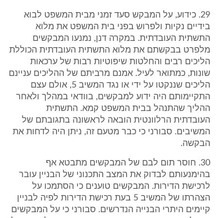
29. כידוע, על המבקש סעד זמני מבית המשפט לבוא
בידיים נקיות ולפרוש בפני בית המשפט את מלוא
התשתית העובדתית. במקרה דנן, נמנעו המבקשים
מלפרט בבקשתם את מלוא התשתית העובדתית הכוללת
הליכים רבים והחלטות שיפוטיות רבות של ערכאות
שונות, כמתואר לעיל. אמנם מרביתם של ההליכים עניינם
הליכים שננקטו על ידי או נגד המשיב 5, אולם עצם
התקיימותם היה ידוע למבקשים, בוודאי במהלך ולאחר
ההליך שהתנהל בבית המשפט קמא. התשתית
העובדתית הרלוונטית הובאה לראשונה בתגובתם של
המשיבים. סבורני כי כבר מטעם זה, ניתן היה לדחות את
הבקשה.
30. חוסר תום לבם של המבקשים מתבטא אף
בהימנעותם לבדוק את המצב התכנוני של הבניין עובר
לרכישת הדירות. המבקשים טוענים כי הסתמכו על
הצהרתו של המשיב 5 בעת רכישת הדירות לפיה לבניין
קיימים היתרי הבנייה הנדרשים. סבורני כי על המבקשים