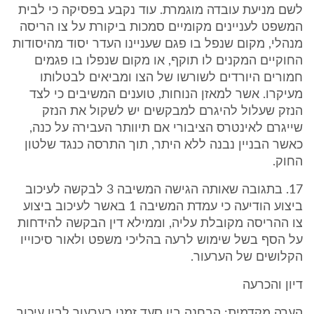
לשם מניעת עובדה מוגמרת. עוד נקבע בפסיקה כי לבית
המשפט לעניינים מקומיים סמכות ביקורת על צו הריסה
מנהלי, מקום שנפל בו פגם שעניינו העדר יסוד מהיסודות
החוקיים המקנים לו תוקף, או מקום שנפלו בו פגמים
חמורים היורדים לשורשו של הצו ומביאים לבטלותו
מעיקרו. אשר למאזן הנוחות, טוענים המשיבים כי לצד
הנזק שעלול להיגרם למבקשים יש לשקול את הנזק
שייגרם לאינטרס הציבורי אם תיוותר העבירה על כנה,
כאשר הבניין נבנה ללא היתר, תוך התרסה כנגד שלטון
החוק.
17. בתגובה שאותה הגישה המשיבה 3 לבקשה לעיכוב
ביצוע הודיעה כי עמדת המשיבה 1 באשר לעיכוב ביצוע
צו ההריסה מקובלת עליה, וממילא דין הבקשה להידחות
על הסף בשל שימוש לרעה בהליכי משפט ולאור סיכוייו
הקלושים של הערעור.
דיון והכרעה
הערה מקדמית: הבחנה בין סעד זמני בערעור לבין עיכוב