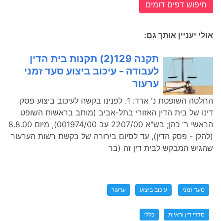
חיפוש דפים דומים
אולי יעניין אותך גם:
תקנה 129(2) תקנות בית הדין
לעבודה - עיכוב ביצוע סעד זמני
ערעור
החלטה השופטת נ' ארד: 1. לפנינו בקשה לעיכוב ביצוע פסק
דינו של בית הדין האזורי בתל-אביב (מותב בראשות השופט
הראשי ר' כהן; בש"א 2207/00 עב 001974/00), מיום 8.8.00
(להלן - פסק הדין), עד לסיום בירורה של בקשת רשות הערעור
שהגיש המבקש לבית דין זה (בר
סעד זמני
עיכוב ביצוע
ערעור
סדרי דין וראיות
כללי