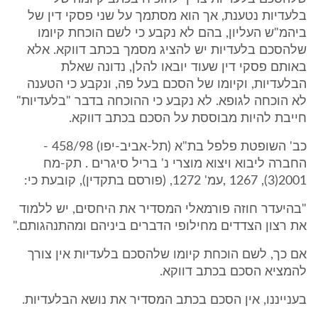
בלעדיות נטענת, אך הוא מסתמך על שני פסקי דין של
ביהמ"ש העליון, בהם לא נקבע כי לשם הוכחת קיומו
שלהסכם בלעדיות יש להציג מסמך בכתב דווקא. אלא
באותם פסקי דין שעוד יובאו להלן, נדונה שאלת
הבלעדיות, וקיומו של הסכם בעל פה, ונקבע כי הטענה
לא הוכחה לגופא. לא נקבע כי ההוכחה בדבר "בלעדיות"
חייבת להיות מבוססת על הסכם בכתב דווקא.
כב' השופטת פלפל בת"א (תל-אביב-יפו) 458/98 -
החברה ליבוא ויצוא מוצרי נ' בריל סיגרים . תק-מח
2001(3), 1267 ,עמ' 1272, (פורסם בתקדין), קובעת כי:
"בהיעדר חוזה פורמאלי המסדיר את היחסים, יש ללמוד
את רצון הצדדים מחילופי הדברים ביניהם ומהתנהגותם."
אם כך, לשם הוכחת קיומו שלהסכם בלעדיות אין צורך
להמציא הסכם בכתב דווקא.
בענייננו, אין הסכם בכתב המסדיר את נושא הבלעדיות.