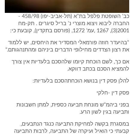
כב' השופטת פלפל בת"א (תל-אביב-יפו) 458/98 -
החברה ליבוא ויצוא מוצרי נ' בריל סיגרים . תק-מח
2001(3), 1267 ,עמ' 1272, (פורסם בתקדין), קובעת כי:
"בהיעדר חוזה פורמאלי המסדיר את היחסים, יש ללמוד
את רצון הצדדים מחילופי הדברים ביניהם ומהתנהגותם."
אם כך, לשם הוכחת קיומו שלהסכם בלעדיות אין צורך
להמציא הסכם בכתב דווקא.
להלן פסק דין בנושא הוכחתהסכם בלעדיות:
פסק דין -חלקי
בפני ביהמ"ש מונחת תביעה כספית, למתן חשבונות
ותביעה בגין לשון הרע.
במסגרת בקשה למחיקת התביעה כנגד הנתבעים,
קבעתי כי הואיל ועיקרה של התביעה, לרבות התביעה