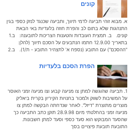
קונים
א. מבוא זוהי תביעה לדמי תיווך, ותביעה שכנגד לנזק כספי בגין
התנהגות שלא בתום לב והפרת חוזה בלעדיות באי הבאת
קונים. ב. תמצית העובדות והטענות הצריכות לתובענה: ב.1
בתאריך 12.9.00 חתמו הנתבעים על הסכם תיווך (להלן:
"ההסכם") עם התובע (נספח א' לתצהיר התובע - ת/1). ב.2
הפרת הסכם בלעדיות
1. תביעה שהוגשה למתן צו מניעה קבוע וצו מניעה זמני האוסר
על המשיבות לשווק ולמכור בחנויות הקיריון בקרית ביאליק
מוצרים מתוצרת "דיזל". לאחר שנדחתה הבקשה למתן צו
מניעה זמני בהחלטתי מיום 28.9.98 תוקן כתב התביעה כך
שהסעד המבוקש הוא סעד כספי וסעד למתן חשבונות.
התובעת תובעת פיצויים בסך