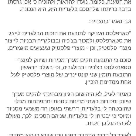
את הטענה, כלומר, נועדו להראות ולהוכיח כי אכן גרסתו
בדבר כריתתו שלהסכם בלעדיות היא, היא הנכונה.
וכך נאמר בתצהיר:
"סארפלסט העניקה לתובעת את הזכות הבלעדית לייצג
את סטארפלסט ולמכור בצ'כיה ובבולגריה תבניות לייצור
מוצרי פלסטיק, וכן - מוצרי פלסטיק וצעצועים מוגמרים.
סוכם כי התובעת תקים מערך מכירות ושיווק למוצרי
סטארפלסט בצ'כיה ובבולגריה, וכי בשלב הראשון
התובעת תזמין שני קונטיינרים של מוצרי פלסטיק לעל
אחת ממדינות הזכיין.
כאמור לעיל, לא היה שום הגיון מבחינתי להקים מערך
שיווק ומכירות בשתי מדינות קטנות ומתפתחות מבלי
שהובטחה לי בלעדיות. דרשתי באופן חד משמעי מסניור
ומיוסי כי יבטיחו לי בלעדיות. שניהם הסכימו לכך, מעולם
לא היה על כך ויכוח.
לאורך כל הדרך התחייב בפניי יוסי שוורץ כי הוא מפקיד