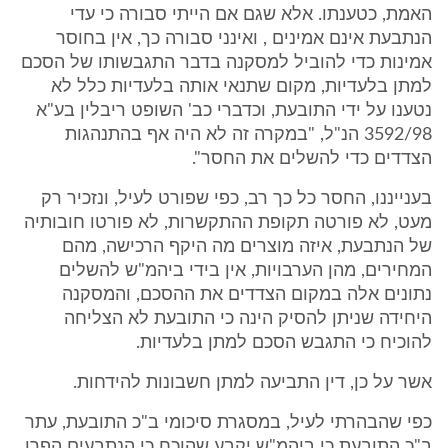
האמת, כטענתו. אלא שגם אם הייתי סבורה כי עדי
הנתבעת אינם אמינים , ואינני סבורה כך, אין בחוסר
אמינות כדי להוביל למסקנה בדבר התגבשותו של הסכם
למתן בלעדיות, מקום שתנאי אותה בלעדיות כלל לא
נטענו על ידי התובעת, וכדברי כב' השופט ריבלין בע"א
3592/98 הנ"ל, "במקרה זה לא היה אף בהתנהגות
הצדדים כדי להשלים את החסר".
בענייננו, החסר כל כך רב, כפי שפורט לעיל, ונזכיר רק
מעט, לא פורטה תקופת ההתקשרות, לא פורטו חובותיה
של הנתבעת, איזה מוצרים מה היקף הרכישה, מהם
המחירים, מהן הערבויות, אין בידי ביהמ"ש להשלים
נתונים אלה במקום הצדדים את ההסכם, והמסקנה
היחידה שניתן להסיק הינה כי התובעת לא הצליחה
להוכיח כי התגבש הסכם למתן בלעדיות.
אשר על כן, דין התביעה למתן חשבונות להידחות.
כפי שהבהרתי לעיל, במסגרת סיכומי ב"כ התובעת, עתר
ב"כ התובעת כי ביהמ"ש יקבע שהוכח כי הנתבעים הפרו