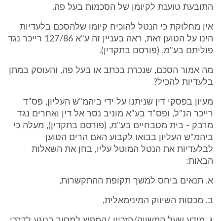
התובעת טוענת לקיומן של הסכמות בעל פה.
אין מחלוקת כי הנטל להוכיח קיומו שלהסכם בלעדיות
הינו על הטוען זאת, ראה בעניין זה ע"א 127/86 רייכר נגד
פוליתם בע"מ, (פורסם בתקדין).
מה אמור הסכם, שנכרת בכתב או בעל פה, והעוסק במתן
בלעדיות להכיל?
מעיון בפסקי דין שניתנו על ידי ביהמ"ש העליון, פס"ד
רייכר הנ"ל, ופס"ד בע"א מוניב נסר אל דין ואחרים נגד
מרבק - בית מטבחיים בע"מ, (פורסם בתקדין), מעלה כי
ביהמ"ש העליון בבואו לקבוע האם הרים הטוען
לבלעדיות את הנטל המוטל עליו, בחן את השאלות
הבאות:
א. תנאים ביחס למשך תקופת ההתקשרות,
ב. מכסות השיווק המינימאלית,
ג. מידע שעל המשווק/הזכיין /המפיץ למסור בנוגע לדרכי