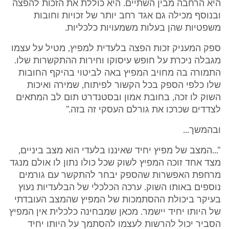
היא הרחבה מבין השתיים. היא כוללת את הזכות להפצה
ובנוסף מכילה גם אגד רחב יותר של זכויות וחובות
משפטיות שהן בעלות משמעויות כלכליות.
ספק המעניק זכות הפצה בלעדית למפיץ, מטיל על עצמו
מגבלה ניכרת על חופש עיסוקו וחירות ההתקשרות שלו.
התמורה בה מחויב המפיץ באה לביטוי בהיקף החובות
שלו כלפי הספק בכל הקשור לפיתוח, שמירה ואיכות
השוק לו זכה, בחובת אמון ובסטנדרט תום לב המתאים
לצדדים שכרכו את גורלם העסקי זה בזה."
ובהמשך...
"...המצב של מפיץ יחיד שאיננו בלעדי הוא מצב ביניים,
מצד אחד זוכה המפיץ לשוק שכל כולו נתון לו אולם מנגד
מרחפת האפשרות שהספק יבחר להתקשר עם גורמים
נוספים באותו השוק. ערכה הכלכלי של הבלעדיות נעוץ
בעיקר ביכולת ההסתמכות של המפיץ שהמצב העובדתי
של היותו יחיד יישמר. מכאן שמבחינה כלכלית אין המפיץ
הסביר יכול להרשות לעצמו להסתמך על היותו יחיד