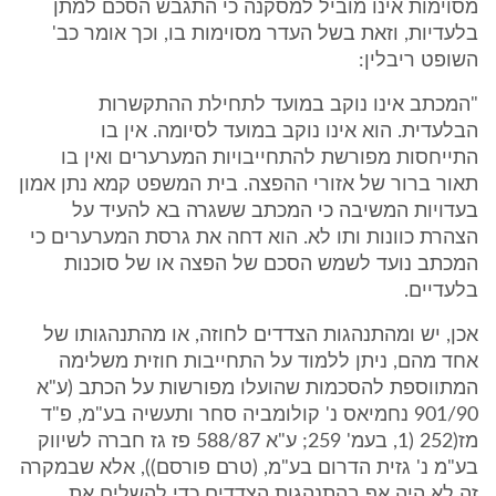
מסוימות אינו מוביל למסקנה כי התגבש הסכם למתן
בלעדיות, וזאת בשל העדר מסוימות בו, וכך אומר כב'
השופט ריבלין:
"המכתב אינו נוקב במועד לתחילת ההתקשרות
הבלעדית. הוא אינו נוקב במועד לסיומה. אין בו
התייחסות מפורשת להתחייבויות המערערים ואין בו
תאור ברור של אזורי ההפצה. בית המשפט קמא נתן אמון
בעדויות המשיבה כי המכתב ששגרה בא להעיד על
הצהרת כוונות ותו לא. הוא דחה את גרסת המערערים כי
המכתב נועד לשמש הסכם של הפצה או של סוכנות
בלעדיים.
אכן, יש ומהתנהגות הצדדים לחוזה, או מהתנהגותו של
אחד מהם, ניתן ללמוד על התחייבות חוזית משלימה
המתווספת להסכמות שהועלו מפורשות על הכתב (ע"א
901/90 נחמיאס נ' קולומביה סחר ותעשיה בע"מ, פ"ד
מז(252 (1, בעמ' 259; ע"א 588/87 פז גז חברה לשיווק
בע"מ נ' גזית הדרום בע"מ, (טרם פורסם)), אלא שבמקרה
זה לא היה אף בהתנהגות הצדדים כדי להשלים את