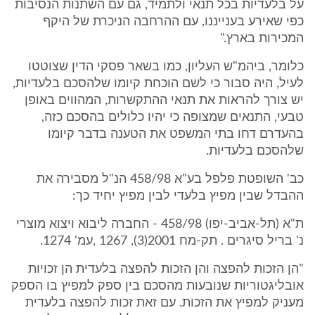
על בלעדיות בכל תנאי ולתמיד, גם עם השתנות הנסיבות
כפי שאירע בענייננו, עם ההרחבה הניכרת של היקף
המכירות בארץ."
כלומר, ביהמ"ש העליון, כמו בשאר פסקי הדין שצוטטו
לעיל, היה סבור כי לשם הוכחת קיומו שלהסכם בלעדיות,
יש צורך להראות את תנאי ההתקשרות, המהווים באופן
טבעי, התנאים שמצופה כי יהיו כלולים בהסכם כזה,
בהעדרם דחו בתי המשפט את הטענה בדבר קיומו
שלהסכם בלעדיות.
כב' השופטת פלפל בע"א 458/98 הנ"ל מסבירה את
ההבדל שבין מפיץ בלעדי לבין מפיץ יחיד כך:
ת"א (תל-אביב-יפו) 458/98 - החברה ליבוא ויצוא מוצרי
נ' בריל סיגרים . תק-מח 2001(3), 1267 ,עמ' 1274.
"הן הזכות להפצה והן הזכות להפצה בלעדית הן זכויות
אובליגטוריות שנובעות מהסכם בין ספק למפיץ בו הספק
מעניק למפיץ את הזכות. עם זאת זכות להפצה בלעדית