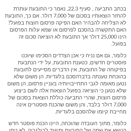
בכתב התביעה , סעיף 22.3, נאמר כי התובעת עותרת
להחזר הוצאותיו בסכום של 7,000 דולר. אם כך, התובעת
לא הצליחה להבהיר האם הפיקה פרסום חוצות בפועל?
האם התקשרה בהסכם לפרסום או שמא עלות הפרסום
הינו 25,000 דולר אך התובעת לא הוציאה סכום זה
בפועל.
כלומר, גם אם נניח כי אכן הצדדים הסכימו שיוכנו
פוסטרים חדשים, כטענת התובעת, על ידי הנתבעת
בפיקוחה של התובעת, אין הדברים מסייעים לתובעת
בהוכחת טענתה בדברהסכם בלעדיות. הן משום שלא
נטען מאומה לגבי התחייבויותיה בעניין פרסום, הן משום
שלא נטען כי הוציאה בפועל הוצאות אלה לשם ביצוע
פרסום חוצות, שהרי התביעה כוללת הוצאות בסכום של
7,000 דולר בלבד, והן משום שהכנת פוסטרים אינה
מחייבת קיומו שלהסכם בלעדיות.
כלומר, מתוך העובדה שהוכחה, היינו הכנת פוסטר חדש
הנושא את שמה של התובעת ומיועד לבולגריה, לא ניתן