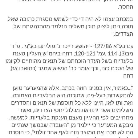
החסר.
במכתב עצמו לא היה די כדי לשמש מסגרת כתובה שאל
תוכה ניתן ליצוק תוכן משלים הנלמד מהתנהגותם של
הצדדים."
גם בע"א 127/86 - יהושע רייכר נ' פוליתם בע"מ . פ"ד
מב(3), 114 ,עמ' 120-121, דחה ביהמ"ש העליון טענת
בלעדיות בשל העדר הוכחתם של תנאים מהותיים לקיומו
של הסכם כזה, וכך אומר כב' הנשיא שמגר (כתוארו אז),
דחה
"...כאמור, אין בפנינו חוזה בכתב, אלא שהמערער טוען
להתקשרות בעל-פה, שתוכנה היא הבלעדיות האמורה.
זאת ותו לאו, היינו ללא כל תוספת של תנאים והסדרים
משלימים אשר יתוו את מכלול יחסי הצדדים, ואשר
מתחייבים לפי ההיגיון מעצם הענקת בלעדיות. למעשה,
מבקש המערער כי יילמד מן "העובדה שבמשך שנתיים
הם לא מכרו את המוצר הזה לאף אחד זולתי", כי הוסכם