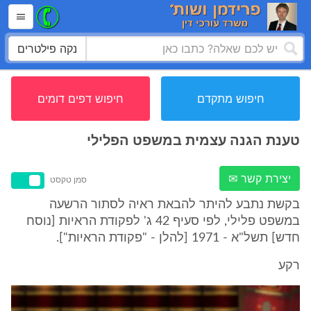
נקה פילטרים
חיפוש מתקדם
חיפוש דפים דומים
טענת הגנה עצמית במשפט הפלילי
יצירת קשר ✉
סמן טקסט
בקשת נתבע להיתר להבאת ראיה לסתור הרשעה
במשפט פלילי, לפי סעיף 42 ג' לפקודת הראיות [נוסח
חדש] תשל"א - 1971 [להלן - "פקודת הראיות"].
רקע