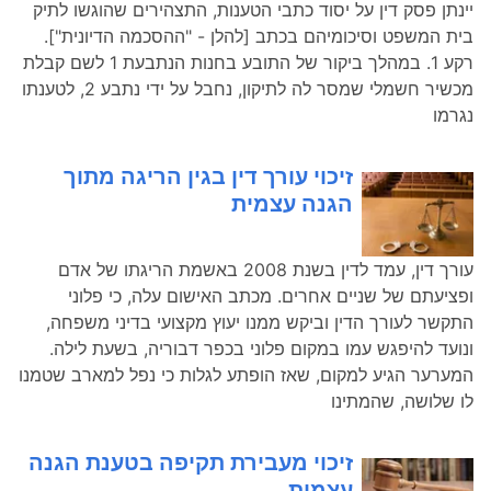
יינתן פסק דין על יסוד כתבי הטענות, התצהירים שהוגשו לתיק
בית המשפט וסיכומיהם בכתב [להלן - "ההסכמה הדיונית"].
רקע 1. במהלך ביקור של התובע בחנות הנתבעת 1 לשם קבלת
מכשיר חשמלי שמסר לה לתיקון, נחבל על ידי נתבע 2, לטענתו
נגרמו
זיכוי עורך דין בגין הריגה מתוך
הגנה עצמית
עורך דין, עמד לדין בשנת 2008 באשמת הריגתו של אדם
ופציעתם של שניים אחרים. מכתב האישום עלה, כי פלוני
התקשר לעורך הדין וביקש ממנו יעוץ מקצועי בדיני משפחה,
ונועד להיפגש עמו במקום פלוני בכפר דבוריה, בשעת לילה.
המערער הגיע למקום, שאז הופתע לגלות כי נפל למארב שטמנו
לו שלושה, שהמתינו
זיכוי מעבירת תקיפה בטענת הגנה
עצמית