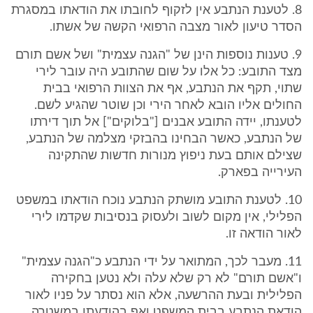
8. לטענת הנתבע אין לזקוף לחובתו את הודאתו במסגרת
הסדר טיעון לאור מצבה הרפואי הקשה של אשתו.
9. טענות נוספות הינן של "הגנה עצמית" ושל אשם תורם
מצד התובע: כל אלו על שום שהתובע היה עובר לירי
שתוי, תקף את הנתבע, אף את הצוות הרפואי בבית
החולים אליו הובא לאחר הירי וכן שוטר שהגיע לשם.
לטענתו, יידה התובע אבנים ["בלוקים"] אל תוך דירתו
של הנתבע, כאשר הבחינו בהבזקי מצלמה של הנתבע,
שצילם אותם בעת ניפוץ מנורות חדשות שהתקינה
העירייה בפארק.
10. לטענת התובע מושתק הנתבע נוכח הודאתו במשפט
הפלילי, אין מקום לשוב ולעסוק בנסיבות שקדמו לירי
לאור הודאה זו.
11. מעבר לכך, המתואר על ידי הנתבע כ"הגנה עצמית"
ו"אשם תורם" לא רק שלא עלה ולא נטען בחקירה
הפלילית ובעת ההרשעה, אלא הוא נסתר על פניו לאור
הודאת הנתבע בבית המשפט ואף בהודעתו במשטרה,