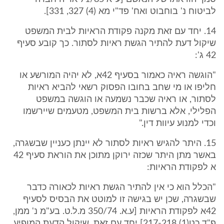
לביטוח נ' בוחבוט ואח' פד"י מא (4) 327, 331].
14. יחד עם זאת מקנה פקודת הראיות לבית המשפט
שיקול דעת להתיר הגשת ראיות לסתור. כך קובע סעיף
42 ג':
"הוגשה ראיה כאמור בסעיף 42א, לא יהיה המורשע או
חליפו או מי שחב בחובו הפסוק רשאי להביא ראיות
לסתור, או ראיה שכבר נשמעה או הוגשה במשפט
הפלילי, אלא ברשות בית המשפט, מטעמים שיירשמו
וכדי למנוע עיוות דין."
15. היתר להגיש ראיות לסתור לא יינתן כעניין שבשגרה,
באשר מתן היתר שכזה ירוקן מתוכן את הוראת סעיף 42
א לפקודת הראיות:
"הכלל הוא כי אין להתיר הגשת ראיות לכאורה כדבר
שבשגרה, שכן יש בגישה זו למוטט את הבסיס לסעיף
42א לפקודת הראיות [ע.א. 350/74 מ.ל.ט. בע"מ נ' ממן,
פ"ד כט(1) 217-218] יחד עם זאת, שיקול הדעת המופיע