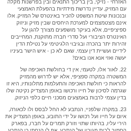
האזרחי - נזיקי, בין בריכוך התנאים ובין בפרשנות מקלה
עם המזיק, עדיין נדרשת מידתיות בהפעלת האמצעי
ובנכונות שיטת המשפט להכיר באינטרס של המזיק. אלו
אינם מצטמצמים למערכת היחסים שבין מזיק וניזוק
ספיציפיים, אלא בעיקר מושפעים מצורך להגן על
האינטרס הציבורי ועל סדרי חברה מתוקנת, המחייבים
זהירות יתר בהכרה ובגיבוי הלגיטימי על נטילת הדין
לידיים ועשיית דין עצמי. שאם לא כן - איש הישר בעיניו
יעשה ואזי אנא אנו באים?
22. לאור אלו, לטעמי, אין די בחולשת האכיפה של
המשטרה במקרה ספציפי, אלא יש לדרוש מהמזיק
להראות כי חולשת האכיפה והתעלמות מתלונותיו, היא זו
שגרמה לסיכון של חייו ורכושו באופן המצדיק נקיטה שלו
בדין עצמי לרבות באמצעים מסכני חיים כלפי הניזוק.
23. במקרה שלפניי, הנתבע לא החל לבסס ולו לכאורה,
איום על חייו ועל רכושו על ידי התובע, באופן המצדיק את
הירי עליו, בהיותו שתוי וזורק תמרים על חברו, בפארק
הסמוך לבית מגוריו של הנתבע. אף לו הנחתי כי הנתבע