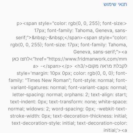
תנאי שימוש
<p><span style="color: rgb(0, 0, 255); font-size:
17px; font-family: Tahoma, Geneva, sans-
serif;">&nbsp;-&nbsp;</span><span style="color:
rgb(0, 0, 255); font-size: 17px; font-family: Tahoma,
Geneva, sans-serif;"><a
href="https://www.fridmanwork.com/mm">לחצו כאן
לקבלת מראה מקום</a> -</span></p> <h3
style='margin: 10px 0px; color: rgb(0, 0, 0); font-
family: "Times New Roman"; font-style: normal; font-
variant-ligatures: normal; font-variant-caps: normal;
letter-spacing: normal; orphans: 2; text-align: start;
text-indent: 0px; text-transform: none; white-space:
normal; widows: 2; word-spacing: 0px; -webkit-text-
stroke-width: 0px; text-decoration-thickness: initial;
text-decoration-style: initial; text-decoration-color:
initial;'><a