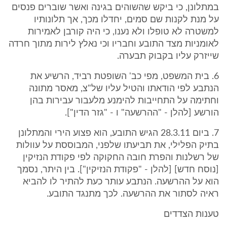
במתלונן, כי ביקש שהשוהים בגינה ואשר שוברים פנסים
על מנת לקנות שם סמים, יחדלו מכך, אך תלונותיו
למשטרה לא טופלו ולא נענו, כי היה קורבן לאמירות
לאומניות מצד התובע וחבריו וכי נאלץ לירות מתוך חרדה
שייזרק עליו בקבוק תבערה.
6. בית המשפט, מפי כב' השופטת רביד, הרשיע את
הנתבע לפי הודאתו והטיל עליו של"צ, מאסר מתונה
וחתימה על התחייבות להימנע מלעבור עבירות בהן
הורשע [להלן - "ההרשעה" ו - "גזר הדין"].
7. ביום 28.3.11 הגיש התובע, הוא פצוע הירי והמתלונן
בתיק הפלילי, את תביעתו שלפני, המבוססת על עוולות
של רשלנות והפרת חובה החקוקה לפי פקודת הנזיקין
[נוסח חדש] [להלן - "פקודת הנזיקין"]. בין היתר, נסמך
הוא על ההרשעה. הנתבע עותר כעת להתיר לו להביא
ראיה לסתור את ההרשעה. לכך מתנגד התובע.
טענות הצדדים