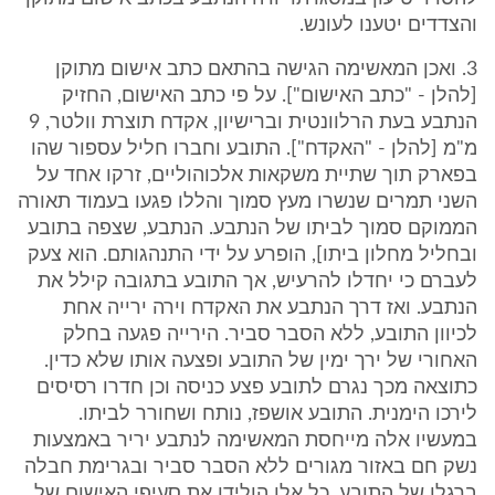
והצדדים יטענו לעונש.
3. ואכן המאשימה הגישה בהתאם כתב אישום מתוקן
[להלן - "כתב האישום"]. על פי כתב האישום, החזיק
הנתבע בעת הרלוונטית וברישיון, אקדח תוצרת וולטר, 9
מ"מ [להלן - "האקדח"]. התובע וחברו חליל עספור שהו
בפארק תוך שתיית משקאות אלכוהוליים, זרקו אחד על
השני תמרים שנשרו מעץ סמוך והללו פגעו בעמוד תאורה
הממוקם סמוך לביתו של הנתבע. הנתבע, שצפה בתובע
ובחליל מחלון ביתו], הופרע על ידי התנהגותם. הוא צעק
לעברם כי יחדלו להרעיש, אך התובע בתגובה קילל את
הנתבע. ואז דרך הנתבע את האקדח וירה ירייה אחת
לכיוון התובע, ללא הסבר סביר. הירייה פגעה בחלק
האחורי של ירך ימין של התובע ופצעה אותו שלא כדין.
כתוצאה מכך נגרם לתובע פצע כניסה וכן חדרו רסיסים
לירכו הימנית. התובע אושפז, נותח ושחורר לביתו.
במעשיו אלה מייחסת המאשימה לנתבע יריר באמצעות
נשק חם באזור מגורים ללא הסבר סביר ובגרימת חבלה
ברגלו של התובע. כל אלו הולידו את סעיפי האישום של