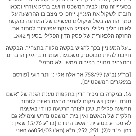
בסעיף זה נתון לבית המשפט היושב בתיק אזרחי ומכאן
חובתו לשקול את העניין. ייתכן כי מצב בו ההרשעה על
סמך הודאה בשל שיקולים מעשיים של המודעה בהקשר
לאותו הליך פלילי, מצדיק הענקת אפשרות לסתור את
החזקה הלכאורית של פסק הדין הפלילי בסעיף 42א...
...על המעוניין בכך להגיש בקשה מלווה בתצהיר. הבקשה
חייבת להיות מבוססת, משכנעת ועומדת בהיגיון הדברים,
והתצהיר מחויב בפירוט ממשי ולא סתמי".
[בר"ע (ב"ש) 758/99 אריאלה אלי נ' וזנר רועי [פורסם
במאגרים המשפטיים].
16. במקרה בו מכיר הדין בתקפות טענת הגנה של "אשם
תורם" ייתכן ויש מקום להתיר הבאת ראיות לסתור
הרשעה פלילית, שכן לצורך הרשעה כזו די באשמה
חלקית של הנאשם ואין בית המשפט נדרש וממילא גם
לא מכריע בסוגיית האשם התורם [בר"ע 15/76 שפין נ'
כהן, פ"ד ל(2), 251, 252; ת"א (תא') 66054/03 האני