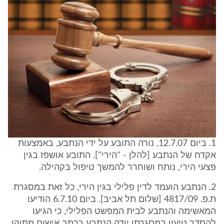
1. ביום 12.7.07, נורה התובע על ידי הנתבע, באמצעות
אקדח של הנתבע [להלן - "הירי"]. התובע אושפז בגין
פצעי הירי, נותח ושוחרר להמשך טיפול בקהילה.
2. הנתבע הועמד לדין פלילי בגין הירי, כל זאת במסגרת
ת.פ. 4817/09 [שלום תל אביב]. ביום 6.7.10 הודיעו
המאשימה והנתבע לבית המפשט הפלילי, כי הגיעו
להסדר טיעון במסגרתו יודה הנתבע בכתב אישום מתוקן