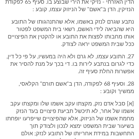
הדין האזרחי - נזיקי את הירי שבוצע בו. סעיף 65 לפקודת
הנזיקין, הדן ב"אשם" של הניזוק עצמו, קובע :
נתבע שגרם לנזק באשמו, אלא שהתנהגותו של התובע
היא שהביאה לידי האשם, רשאי בית המשפט לפטור
אותו מחבותו לפצות את התובע או להקטין את הפיצויים
ככל שבית המשפט יראה לצודק.
27. התובע עצמו, לא גרם ולא היה במעשיו, על פי כל דין,
כדי לגרום בנתבע לירות בו. די בכך על מנת להסיר את
אפשרות החלת סעיף זה.
28. וסעיף 68 לפקודה, הדן ב"אשם תורם" הקלאסי,
ממשיך וקובע :
[א] סבל אדם נזק, מקצתו עקב אשמו שלו ומקצתו עקב
אשמו של אחר, לא תיכשל תביעת פיצויים בעד הנזק
מחמת אשמו של הניזוק, אלא שהפיצויים שייפרעו יופחתו
בשיעור שבית המשפט ימצא לנכון ולצודק תוך
התחשבות במידת אחריותו של התובע לנזק; אולם