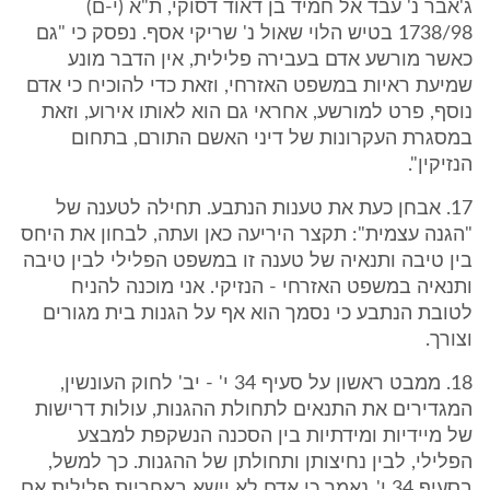
ג'אבר נ' עבד אל חמיד בן דאוד דסוקי, ת"א (י-ם)
1738/98 בטיש הלוי שאול נ' שריקי אסף. נפסק כי "גם
כאשר מורשע אדם בעבירה פלילית, אין הדבר מונע
שמיעת ראיות במשפט האזרחי, וזאת כדי להוכיח כי אדם
נוסף, פרט למורשע, אחראי גם הוא לאותו אירוע, וזאת
במסגרת העקרונות של דיני האשם התורם, בתחום
הנזיקין".
17. אבחן כעת את טענות הנתבע. תחילה לטענה של
"הגנה עצמית": תקצר היריעה כאן ועתה, לבחון את היחס
בין טיבה ותנאיה של טענה זו במשפט הפלילי לבין טיבה
ותנאיה במשפט האזרחי - הנזיקי. אני מוכנה להניח
לטובת הנתבע כי נסמך הוא אף על הגנות בית מגורים
וצורך.
18. ממבט ראשון על סעיף 34 י' - יב' לחוק העונשין,
המגדירים את התנאים לתחולת ההגנות, עולות דרישות
של מיידיות ומידתיות בין הסכנה הנשקפת למבצע
הפלילי, לבין נחיצותן ותחולתן של ההגנות. כך למשל,
בסעיף 34 י', נאמר כי אדם לא יישא באחריות פלילית אם