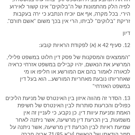
לפיה הלק מהתמונות של ה"בלוקים" אינו קשור לאירוע
הירי. בכל מקרה, אף אם יוכיח הנתבע כי ירה בעקבות
זריקת "בלוקים" לביתו, הרי אין בכך משום "אשם תורם".
דיון
12. סעיף 42 א (א) לפקודת הראיות קובע:
"הממצאים והמסקנות של פסק דין חלוט במשפט פלילי,
המרשיע את הנאשם, יהיו קבילים במשפט אזרחי כראיה
לכאורה לאמור בהם אם המורשע או חליפו או מי
שאחריותו נובעת מאחריות המורשע... הוא בעל דין
במשפט האזרחי"
13. הסדר זה מהווה איזון בין האינטרס של מניעת הליכים
כפולים והכרעות סותרות לבין האינטרס של חשיפת
האמת ומניעת עיוות דין. כן נקבע, כי לעניין זה אין
משמעות, בין הכרעת דין מרשיעה, אשר ניתנה לאחר
שמיעת ראיות לבין הכרעת דין מרשיעה, אשר ניתנה על
סמך הודאתו של הנאשם [ע"א 71/85 אריה חברה