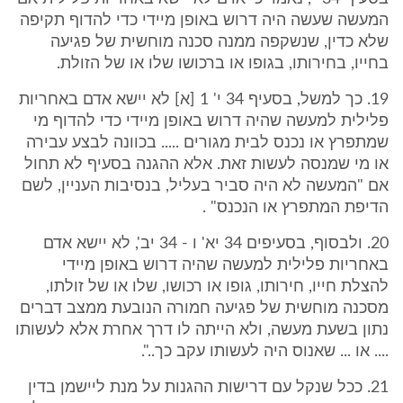
המעשה שעשה היה דרוש באופן מיידי כדי להדוף תקיפה
שלא כדין, שנשקפה ממנה סכנה מוחשית של פגיעה
בחייו, בחירותו, בגופו או ברכושו שלו או של הזולת.
19. כך למשל, בסעיף 34 י' 1 [א] לא יישא אדם באחריות
פלילית למעשה שהיה דרוש באופן מיידי כדי להדוף מי
שמתפרץ או נכנס לבית מגורים ..... בכוונה לבצע עבירה
או מי שמנסה לעשות זאת. אלא ההגנה בסעיף לא תחול
אם "המעשה לא היה סביר בעליל, בנסיבות העניין, לשם
הדיפת המתפרץ או הנכנס" .
20. ולבסוף, בסעיפים 34 יא' ו - 34 יב', לא יישא אדם
באחריות פלילית למעשה שהיה דרוש באופן מיידי
להצלת חייו, חירותו, גופו או רכושו, שלו או של זולתו,
מסכנה מוחשית של פגיעה חמורה הנובעת ממצב דברים
נתון בשעת מעשה, ולא הייתה לו דרך אחרת אלא לעשותו
.... או ... שאנוס היה לעשותו עקב כך..".
21. ככל שנקל עם דרישות ההגנות על מנת ליישמן בדין