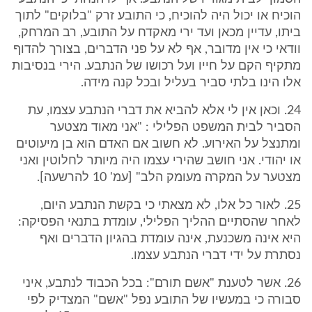
הוכיח או יכול היה להוכיח, כי התובע זרק "בלוקים" לתוך
ביתו, עדיין מכאן ועד ירי מאקדח על התובע, רב המרחק,
וודאי כי אין מדובר, אף לא על פני הדברים, בצורך להדוף
מתקיף הקם על חייו ועל רכושו של הנתבע. הירי בנסיבות
אלו הינו בלתי סביר בעליל ובכל קנה מידה.
24. וכאן אין לי אלא להביא את דברי הנתבע עצמו, עת
הסביר לבית המשפט הפלילי : "אני מאוד מצטער
ומתנצל על האירוע. לא חשוב אם האדם הוא בן מיעוטים
או יהודי. אני חושב שהירי עצמו היה מיותר לחלוטין ואני
מצטער על המקרה מעומק הלב" [עמ' 10 להרשעה].
25. לאור כל אלו, לא מצאתי כי בקשת הנתבע היום,
לאחר שהסתיים ההליך הפלילי, עומדת בתנאי הפסיקה:
היא אינה משכנעת, אינה עומדת בהגיון הדברים ואף
נסתרת על ידי דברי הנתבע עצמו.
26. אשר לטענת "אשם תורם": בכל הכבוד לנתבע, איני
סבורה כי במעשיו של התובע נפל "אשם" המצדיק לפי