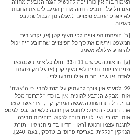
האמור בזה אין כוחו יפה להכשיל הגנה הנובעת מחוזה,
ואם חל על התביעה חוזה או דין המגבילים את החבות,
לא ייפרע התובע פיצויים למעלה מן הגבול שנקבע
כאמור.
[ב] הופחתו הפיצויים לפי סעיף קטן (א), יקבע בית
המשפט וירשום את סך כל הפיצויים שהתובע היה יכול
להיפרע אילולא אשמו.
[ג] הוראות הסעיפים 11 ו-83 יחולו כל אימת שנמצאו
שנים או יותר חבים לפי סעיף קטן (א) על נזק שנגרם
לאדם, או שהיו חבים אילו נתבעו לדין.
29. לטעמי אין צורך להעמיק על מנת להבין כי ה"אשם"
אותו מבקש הנתבע להוכיח, אין בו כדי "לתרום" מכל
בחינה להתרחשות המעשה המזיק, קרי, הירי אשר פצע
את התובע - הניזוק: לתובע אין חובה כלפי הנתבע, למנוע
אותו מהירי, ואין לו גם חובה לנקוט בזהירות סבירה
להגנת עצמו ורכושו [ראו - הדיון בדיני הנזיקין - תורת
הנזיקין הכללית, בעריכת פרופ' ב. טדסקי, בעמ' 240].