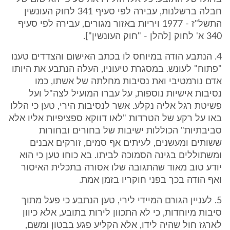
חבלה ברשלנות, עבירה לפי סעיף 341 לחוק העונשין
התשל"ז - 1977 ויריות באזור מגורים, עבירה לפי סעיף
340 א' לחוק [להלן - "חוק העונשין"].
4. הנתבע הודה במיוחס לו בכתב האישום והצדדים טענו
"פתוח" לעונש. במסגרת טיעוניו, העלה הנתבע את היותו
אדם נורמטיבי ואת נסיבות מחלתה של אשתו, כמו
נסיבות אישיות נוספות, על עברו המועיל לצה"ל ועל
פשיטת רגל אליה נקלע. אשר לנסיבות הירי, טען כי הללו
באו על רקע של הטרדות "לאו דווקא ספציפיות אליו אלא
סביבתיות" הכוללות ישיבות של בחורים ובחורות
ששותים ומעשנים, לעיתים אף סמים, זורקים אבנים
ומשתוללים בגינה הסמוכה לביתו. בא כוחו טען כי הוא
יודע טוב מאוד שהתגובה שלו אסורה בתכלית האיסור
ואף הודה בכך בפני חוקריו בזמן אמת.
5. לעניין הגורם המיידי לירי, טען הנתבע כי פעל מתוך
סיבות מיוחדות, כי לא התכוון לירות בתובע, אלא כיוון
לארגז חול שהיה לידו, אלא הקליע פגע בבטון ומשם,