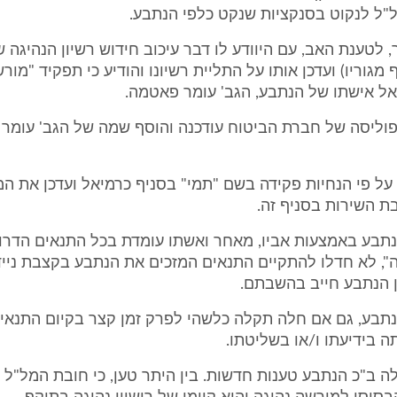
ל לנקוט בסנקציות שנקט כלפי הנתבע.
כך, לטענת האב, עם היוודע לו דבר עיכוב חידוש רשיון הנהיגה ש
מגוריו) ועדכן אותו על התליית רשיונו והודיע כי תפקיד "מור
אל אישתו של הנתבע, הגב' עומר פאטמה.
פוליסה של חברת הביטוח עודכנה והוסף שמה של הגב' עומר 
על פי הנחיות פקידה בשם "תמי" בסניף כרמיאל ועדכן את ה
ת השירות בסניף זה.
 הנתבע באמצעות אביו, מאחר ואשתו עומדת בכל התנאים הדר
", לא חדלו להתקיים התנאים המזכים את הנתבע בקצבת נייד
ן הנתבע חייב בהשבתם.
הנתבע, גם אם חלה תקלה כלשהי לפרק זמן קצר בקיום התנאי 
ה בידיעתו ו/או בשליטתו.
לה ב"כ הנתבע טענות חדשות. בין היתר טען, כי חובת המל"ל