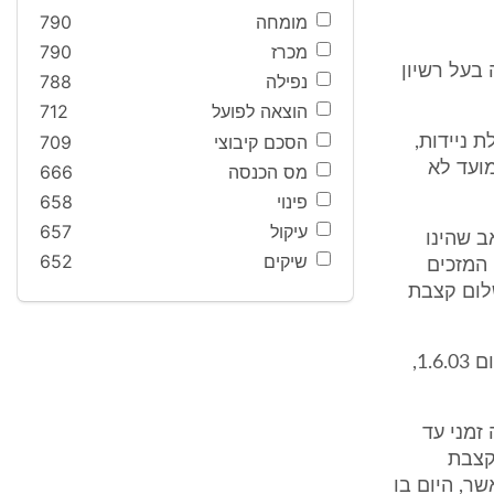
מומחה
790
מכרז
790
ה ואילך לא היה בעל רשיון
נפילה
788
הוצאה לפועל
712
הסכם קיבוצי
709
גמלת ניידות,
ועד לא
מס הכנסה
666
פינוי
658
עיקול
657
האב שהינו
שיקים
652
מהתנאים המזכים
ות, יופסק תשלום קצבת
עוד הודע לנתבע במכתב זה, כי הוא חייב בהחזר ההלוואה העומדת החל מיום 1.6.03,
זמני עד
ם קצבת
דת, כאשר, היום בו