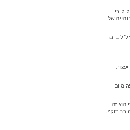
"ל, כי
ד שתוקף רשיון הנהיגה של
ל"ל בדבר
תייעצות
ופה מיום
 ביום 19.12.04 וציין בה כי הוא זה
ה בר תוקף.