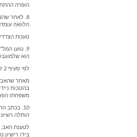
הופרה ההתחייבות ה
8. לאחר שהנ
הלוואה עומדת
טענות הצדדי
הוא שלמוגבל ב
לפי סעיף 2 להסכם, תנאי לאישור מורשה נהיגה הוא "אם בידו רישיון נהיגה בר תוקף".
בהטבות ניידו
משפחתו הפרו
10. בכתב ה
הותלה רשיונו.
לטענת האב, א
בידו רישיון 