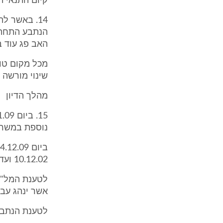
קיום התנאי ה
14. באשר ל
האב פג עוד ב- /12
מכל מקום טו
שינוי מורשה 
מהלך הדיון
נוספת במשרד
10.12.02 ועד ליום 23.1.05 לא היה מי שינהג ברכב הניידות.
אשר ינהג עבו
לטענת הנתבע, רק ביום 23.1.05, הוגש