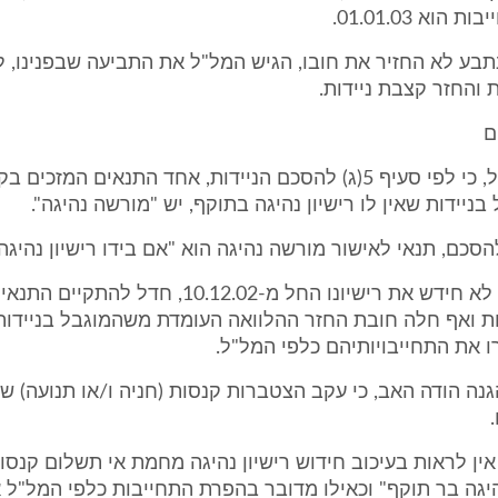
וא 01.01.03.
תבע לא החזיר את חובו, הגיש המל"ל את התביעה שבפנינו, 
 והחזר קצבת ניידות.
ם
9. טוען המל"ל, כי לפי סעיף 5(ג) להסכם הניידות, אחד התנאים המזכ
ניידות שאין לו רישיון נהיגה בתוקף, יש "מורשה נהיגה".
מאחר שהאב לא חידש את רישיונו החל מ-10.12.02, חדל להת
ת ואף חלה חובת החזר ההלוואה העומדת משהמוגבל בניידות 
 את התחייבויותיהם כלפי המל"ל.
הגנה הודה האב, כי עקב הצטברות קנסות (חניה ו/או תנועה) שה
ין לראות בעיכוב חידוש רישיון נהיגה מחמת אי תשלום קנסות 
נהיגה בר תוקף" וכאילו מדובר בהפרת התחייבות כלפי המל"ל 