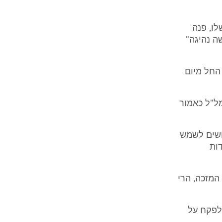
לו, פנה
שה נהיגה"
החל מיום
מל"ל כאמור
ושים לשמש
ות
המזכה, הרי
 לפקח על