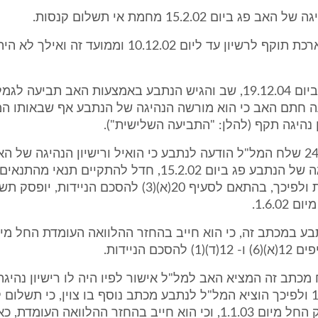
האב קיבל הארכת תוקף לרשיון עד ליום 10.12.02 וממועד ז
אף על פי כן, ביום 19.12.04, שב והגיש הנתבע באמצעות האב תביעה ל
 חתם האב כי הוא מורשה הנהיגה של הנתבע אף שבאותו המ
 נהיגה תקף (להלן: "התביעה השלישית").
7. ביום 24.5.05 שלח המל"ל הודעה לנתבע כי הואיל ורישיון הנהיגה של 
מורשה הנהיגה של הנתבע פג ביום 15.2.02, חדל להתקיים תנאי 
בקצבת ניידות ולפיכך, בהתאם לסעיף 20(א)(3) להסכם הנייד
1.6.02.
הסכם הניידות.
כתב זה המציא האב למל"ל אישור לפיו היה לו רישיון נהיגה 
ליום 10.12.02 ולפיכך הוציא המל"ל לנתבע מכתב נוסף בו צוין, כי תשלו
הניידות יופסק החל מיום 1.1.03, וכי הוא חייב בהחזר ההלוואה העומ