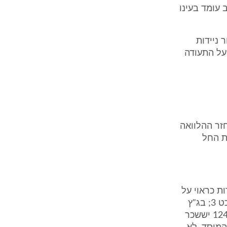
 עומד בעינו
 ניידות
על התעודה
חזר ההלוואה
דות החל
ות כראוי על
מנת להקל על ניידות המוגבל (דב"ע נה/76-0 המוסד - עליזה טן-פי, פד"ע כט 3; בג"ץ
3457/95 זכריה רינס - בית הדין הארצי לעבודה, פ"ד נ(5) 441; עב"ל 1248/00 יששכר