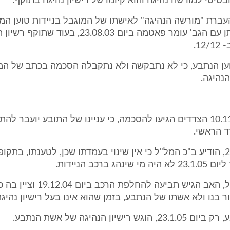
בסיסי למורשה נהיגה והוא קיומו של רישיון נהיגה בתוקף.
העברת "מורשה הנהיגה" לאישתו של המוגבל בניידות טוען המל
הנתבע התחתן עם הגב' עומר פאטמה ביום 23.08.03, בעו
12.
ען הנתבע, כי לא נתבקשה ולא נתקבלה הסכמה בכתב של המ
הנהיגה.
15. ביום 10.11.09 הצדדים הגיעו להסכמה, כי עניינו של התובע יועבר לה
 הראשי.
ביום 24.12.09, הודיע ב"כ המל"ל כי אין שינוי בעמדתו שכן, לטענתו, בתק
לטענת המל"ל, האב הגיש תביעה להחלפת הרכב
ר בנו ולא אשתו של הנתבע, בזמן שהוא אינו בעל רישיון נהיג
 רישיון הנהיגה של אשת הנתבע.