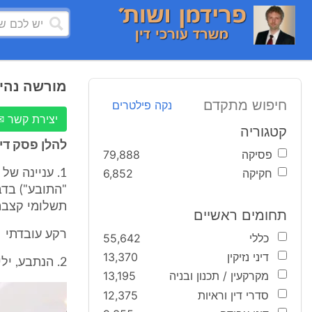
מורשה נהיג
חיפוש מתקדם
נקה פילטרים
יצירת קשר ✉
קטגוריה
להלן פסק דין
פסיקה
79,888
חקיקה
6,852
1. עניינה ש
"התובע") בדב
תשלומי קצבת 
תחומים ראשיים
רקע עובדתי
כללי
55,642
דיני נזיקין
13,370
2. הנתבע, יליד 1977, נכה אשר הוכר ע"י המל"ל כמוגבל בניידות בשיעור של 100%.
מקרקעין / תכנון ובניה
13,195
סדרי דין וראיות
12,375