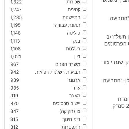
ן: "האב"), משמש
שכירות
1,322
קטינים
1,247
התיישנות
1,235
: "התביעה
תאונת עבודה
1,195
פוליסה
1,148
4. התביעה אושרה לפי הסכם הניידות (הסכם שנערך ונחתם ביום ט"ו בסיוון תשל"ז (1
בנק
1,113
וט הפרסומים
רשלנות
1,108
דיון
1,021
בע רכב מסוג מיצובישי סופר לנסר GLI 1600 סמ"ק, שנת ייצור
משרד הפנים
967
תביעות רשלנות רפואית
942
ארנונה
939
הלן: "התביעה
ערר
935
מעצר
919
עומדת
יישוב סכסוכים
870
לרכישת רכב ובתאריך 12.11.00 רכש הנתבע רכב מסוג שברולט אלרו 2400 סמ"ק,
צו (חקיקה)
847
דיני חינוך
815
התפטרות
812