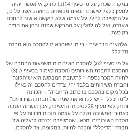
במקרה שכזה, על פי סעיף 14(ב) לחוק, אי אפשר יהיה
לטעון כלפיו שישנם תנאים מקפחים בחוזהו. אשר על כן,
על המשיבה להלין על עצמה שלא ביקשה אישור להסכם
שערכה, ואל לה להלין על המבקש שפנה ובחן את חוזיה
רק כעת.
.6לטענה הרביעית - כי מי שאחראית להסכם היא חברת
מדיכלל
על פי סעיף 2(ג) להסכם השירותים משמעות ההסבה של
ההסכם לחברת השירותים (הסבה כאמור בסעיף ט'(3)
לחוזה המכר נספח י' לתשובת המבקש) היא ש"הקונה"
וחברת השירותים בלבד יהיו צדדים להסכם זה כאילו
בכל מקום בהסכם בו כתוב ה"חברה" - והכוונה
ל"מדיכלל" - יש לקרוא את שמה של חברת השירותים".
והנה, לפי סעיף 28לסיכומי המשיבה, אכן נעשתה הסבה
כאמור והמשיבה נטלה על עצמה חובות וזכויות על פי
הסכם השירותים. מכאן, שהמשיבה נכנסה לנעליה של
חברת "מדיכלל" והפכה להיות, במקומה, צד להסכם.