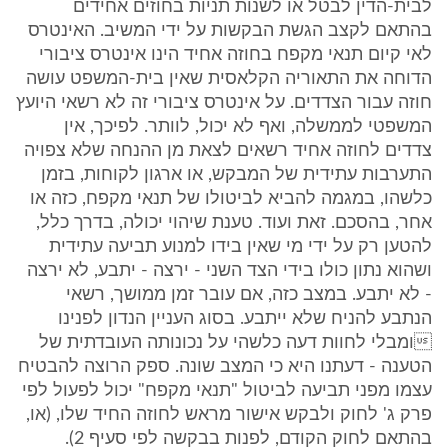
לבית-הדין לבטל או לשנות תניות בחוזים אחידים
בהתאם לקצב הגשת הבקשות על ידי המשיב. האינטרס
לאי קיום תנאי מקפח בחוזה אחיד הינו אינטרס ציבורי
הדוחה את התאוריה הקלאסית שאין בית-המשפט עושה
חוזה עבור הצדדים. על אינטרס ציבורי זה לא רשאי היועץ
המשפטי לממשלה, ואף לא יכול, לוותר. לפיכך, אין
צדדים לחוזה אחיד רשאים לצאת מן ההנחה שלא צפויה
התערבות עתידית של המבקש, או ארגון לקוחות, בזמן
כלשהו, במגמה להביא לביטולו של תנאי מקפח, כזה או
אחר, בהסכם. זאת ועוד. טענת שיהוי יכולה, בדרך כלל,
להטען רק על ידי מי שאין בידו למנוע תביעה עתידית
ושהוא נתון כולו בידי הצד השני - ירצה - יתבע, לא ירצה
- לא יתבע. במצב כזה, אם עובר זמן ממושך, רשאי
הנתבע להניח שלא ייתבע. בסוג העניין הנדון לפנינו
ומבלי לחוות דעה כלשהי על נכונותה העובדתית של
הטענה - דעתנו היא כי המצב שונה. ספק הרוצה להבטיח
עצמו מפני תביעה לביטול "תנאי מקפח" יכול לפעול לפי
פרק ג' לחוק ולבקש אישור מראש לחוזה החיד שלו, (או,
בהתאם לחוק הקודם, לפנות בבקשה לפי סעיף 2).