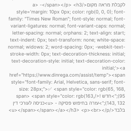
לקבלת מראה מקום</a> -</span></p> <h3
style='margin: 10px 0px; color: rgb(0, 0, 0); font-
family: "Times New Roman"; font-style: normal; font-
variant-ligatures: normal; font-variant-caps: normal;
letter-spacing: normal; orphans: 2; text-align: start;
text-indent: 0px; text-transform: none; white-space:
normal; widows: 2; word-spacing: 0px; -webkit-text-
stroke-width: 0px; text-decoration-thickness: initial;
text-decoration-style: initial; text-decoration-color:
initial;'><a
href="https://www.dinrega.com/assist/temp"><span
style="font-family: Arial, Helvetica, sans-serif; font-
size: 28px;">✅ <span style="color: rgb(65, 168,
95);">חדש !</span> <span style="color: rgb(163,
143, 132);">עזרה בחיפוש פסיקה - <u>כניסה לעורכי דין
בלבד</u></span></span></a></h3> <p><br></p>