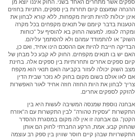
ספקים אשר מתחרים האחד בשני. החוק איננו יוצא מן
ההנחה שמעצם קיום תחרות בין ספקים, התניות בחוזים
אינן יכולות להיות תניות מקפחות, ללא קורא לבחון את
הטענות בדבר קיומם של תנאים מקפחים בכל מקרה
ומקרה לגופו. למעשה החוק בא להוסיף על "כוחות
השוק" או להתמודד עמהם ולא להסתמך עליהם.
הבדיקה חייבת להיות אם ההסכם הינו אחיד, ואם כן,
האם יש בו תנאים מקפחים. החוק לא קבע כל מבחן של
קיום ספקים אחרים ותחרותיות בין ספקים אלה. בחינת
מצב השוק יכולה לעזור בקביעה האם תנאי הוא מקפח
אם לאו אולם בשום מקום בחוק לא נזכר שבית הדין
צריך לבחון את היות החוזה חוזה אחיד לאור האפשרות
להזקק לספקים אחרים.
אבחנה נוספת שמנסה המשיבה לעשות היא בין
התקשרות "עסקית טהורה" לבין התקשרות עם ה"אזרח
הקטן". גם אבחנה זו אין לה מקום במסגרת ההסדר
שהחוק קבע. אמת, הרקע החברתי לחוק הם אותן
התקשרויות שבהן קיים חוסר שוויון בין ספק רב עוצמה