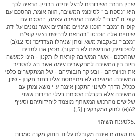
שבין חברת השירותים לבעל יחידה בבניין. הראיה לכך
היא "נספח ב'" לסיכומי המשיבה, הווה אומר, ההסכם עם
קופ"ח "מכבי". לטענת המשיבה עצמה, בהסכם עם
קופ"ח "מכבי" הוכנו שינויים מהותיים אשר נמנים על ידה.
שינויים אלה הוכנסו "בהתאם לדרישת נציגי קופ"ח
"מכבי" ובעקבות משא ומתן שניהלו הצדדים" (ס' 12(ב)
לסיכומים, ההדגשות לא במקור). מכאן אנו למדים
שההסכם - אשר המשיבה קוראת לו תקנון - הינו למעשה
חיוב בין המשיבה למתקשרים עימה אשר בא להסדיר
את זכויותיהם - ובעיקר חובותיהם - של המתקשרים כלפי
המשיבה. המשיבה לא מתייחסת אליו בתור תקנון - שכן,
ככלל, הדרך לשינוי התקנון איננה ע"י משא ומתן עם
המשיבה אלא בקבלת הסכמת בעלי הדירות ששני
שלישים מהרכוש המשותף מוצמד ליחידותיהם (סעיף
62(א) לחוק המקרקעין [5]).
.5לטענת השיהוי
גם טענה זו איננה מקובלת עלינו. החוק מקנה סמכות