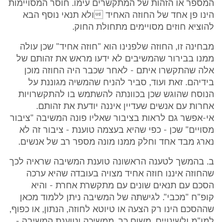
המספר או הזהות של המתקשרים עימו. חוסר המסויימות
הינו פן אחד של החוזה האחיד ולא תנאי נוסף הבא
להוציא חוזים מסויימים מתחולת החוק.
מבחינה זו, החוזה שלפנינו הוא "חוזה אחיד" שכן עולה
ממנו בבירור שהמשיבים לא ידעו מראש את זהותם של
אלה שהתקשרו איתם - לאחר שכבר היה החוזה מוכן
בידיהם. זאת ועוד, סביר להניח שהמשיה מגוננת על
הנוסח שהוגש שכן בכוונתה להשתמש בו להתקשרויות
אחרות עם אנשים שעדיין איננה יודעת את זהותם.
אי-אפשר גם לראות בציבור שאליו פונה המשיבה "ציבור
מסויים" שכן - כפי שהיא בעצמה טוענת - ציבור זה לא
נארג מבד אחד וחלק ממנו מונה מספר רב של אנשים.
ב. בהמשך לטענה הראשונה טוענת המשיבה שראיה לכך
שהחוזה איננו חוזה אחיד מצויה בעובדה שהיא ערכה
הסכם עם תנאים שונים עם מתקשרת אחרת - והיא
קופ"ח "מכבי". לגישתה של המשיבה ניתן ללמוד מכאן
שההסכם הינו רק הצעה או טיוטא לחוזה, הנתון, או כפוף,
למו"מ ולשינויים. משום כך, ממשיכה וטוענת המשיבה -