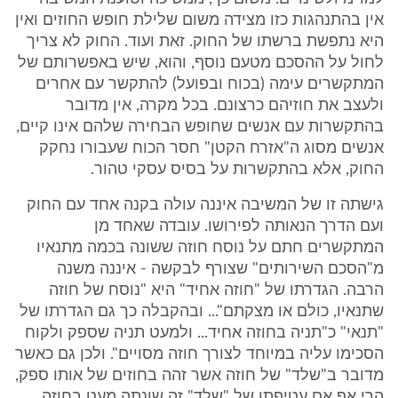
אין בהתנהגות כזו מצידה משום שלילת חופש החוזים ואין
היא נתפשת ברשתו של החוק. זאת ועוד. החוק לא צריך
לחול על ההסכם מטעם נוסף, והוא, שיש באפשרותם של
המתקשרים עימה (בכוח ובפועל) להתקשר עם אחרים
ולעצב את חוזיהם כרצונם. בכל מקרה, אין מדובר
בהתקשרות עם אנשים שחופש הבחירה שלהם אינו קיים,
אנשים מסוג ה"אזרח הקטן" חסר הכוח שעבורו נחקק
החוק, אלא בהתקשרות על בסיס עסקי טהור.
גישתה זו של המשיבה איננה עולה בקנה אחד עם החוק
ועם הדרך הנאותה לפירושו. עובדה שאחד מן
המתקשרים חתם על נוסח חוזה ששונה בכמה מתנאיו
מ"הסכם השירותים" שצורף לבקשה - איננה משנה
הרבה. הגדרתו של "חוזה אחיד" היא "נוסח של חוזה
שתנאיו, כולם או מצקתם"... ובהקבלה כך גם הגדרתו של
"תנאי" כ"תניה בחוזה אחיד... ולמעט תניה שספק ולקוח
הסכימו עליה במיוחד לצורך חוזה מסויים". ולכן גם כאשר
מדובר ב"שלד" של חוזה אשר זהה בחוזים של אותו ספק,
הרי אף אם עטיפתו של "שלד" זה שונתה מעט בחוזה