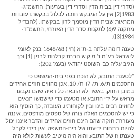
(סדרי דין בבית הדין וסדרי דין בערעור), התשמ"ג-
1983[2] אין על המבקש חובה לכלול בבקשתו עובדות
המראות שבית הדין מוסמך לדון בבקשתו. (להבדיל
מתקנה 9(6) לתקנות סדר הדין האזרחי, התשמ"ד-
1984[3]).
טענה דומה עלתה ב-ת"א (חי') 1648/68 בנק לאומי
לישראל בע"מ נ' מ.ק.ש חברת קבלנות לבנין [1] וכך
הגיב עליה כב' השופט יהודאי (בעמ' 202):
"לטענת התובע, לא הוכח בפני בית-המשפט כי
ההסכמים ת/6, ת/ 7ו-ת/ 10, אכן מהווים חוזים אחידים
במובן החוק, באשר לא הובאה כל ראיה שהם נקבעו
מראש על ידי התובע או מטעמו כדי שישמשו תנאים
לחוזים רבים בינו ובין לקוחותיו. העובדה, כך הוסיף הוא,
כי יש להסכמים האלה צורה של טפסים מודפסים, איננה
מעוררת חזקה שהם הינם חוזים אחידים והדבר איננו יכול
להיות בתחום ידיעתו של בית-המשפט. אין בידי לקבל
טענתו זו של התובע והוא היה מיטיב לעשות לולא היה