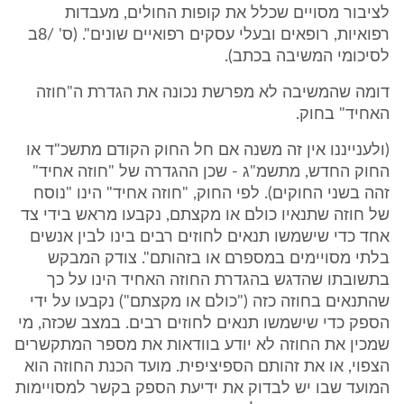
לציבור מסויים שכלל את קופות החולים, מעבדות
רפואיות, רופאים ובעלי עסקים רפואיים שונים". (ס' /8ב
לסיכומי המשיבה בכתב).
דומה שהמשיבה לא מפרשת נכונה את הגדרת ה"חוזה
האחיד" בחוק.
(ולענייננו אין זה משנה אם חל החוק הקודם מתשכ"ד או
החוק החדש, מתשמ"ג - שכן ההגדרה של "חוזה אחיד"
זהה בשני החוקים). לפי החוק, "חוזה אחיד" הינו "נוסח
של חוזה שתנאיו כולם או מקצתם, נקבעו מראש בידי צד
אחד כדי שישמשו תנאים לחוזים רבים בינו לבין אנשים
בלתי מסויימים במספרם או בזהותם". צודק המבקש
בתשובתו שהדגש בהגדרת החוזה האחיד הינו על כך
שהתנאים בחוזה כזה ("כולם או מקצתם") נקבעו על ידי
הספק כדי שישמשו תנאים לחוזים רבים. במצב שכזה, מי
שמכין את החוזה לא יודע בוודאות את מספר המתקשרים
הצפוי, או את זהותם הספיציפית. מועד הכנת החוזה הוא
המועד שבו יש לבדוק את ידיעת הספק בקשר למסויימות