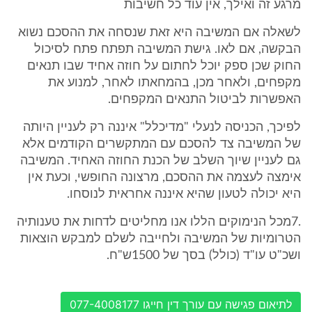
מרגע זה ואילך, אין עוד כל חשיבות
לשאלה אם המשיבה היא זאת שנסחה את ההסכם נשוא
הבקשה, אם לאו. גישת המשיבה תפתח פתח לסיכול
החוק שכן ספק יוכל לחתום על חוזה אחיד שבו תנאים
מקפחים, ולאחר מכן, בהמחאתו לאחר, למנוע את
האפשרות לביטול התנאים המקפחים.
לפיכך, הכניסה לנעלי "מדיכלל" איננה רק לעניין היותה
של המשיבה צד להסכם עם המתקשרים הקודמים אלא
גם לעניין שיוך השלב של הכנת החוזה האחיד. המשיבה
אימצה לעצמה את ההסכם, מרצונה החופשי, וכעת אין
היא יכולה לטעון שהיא איננה אחראית לנוסחו.
.7מכל הנימוקים הללו אנו מחליטים לדחות את טענותיה
הטרומיות של המשיבה ולחייבה לשלם למבקש הוצאות
ושכ"ט עו"ד (כולל) בסך של 1500ש"ח.
לתיאום פגישה עם עורך דין חייגו 077-4008177