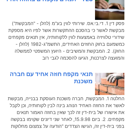
פסק דין 1. די.בי.אס. שירותי לווין בע"מ (להלן - "המבקשת")
מבקשת לאשר כי בהסכם ההתקשרות אשר לפיו היא מספקת
שידורי טלוויזיה באמצעות לווין ללקוחותיה, אין תנאים מקפחים
כמשמעם בחוק החוזים האחידים, התשמ"ג-1982 (להלן -
החוק). 2. המבקשת והמשיבים - היועץ המשפטי לממשלה
והמועצה לצרכנות, הגיעו להסכמה לגבי רוב
תנאי מקפח חוזה אחיד עם חברה
משכנת
החלטה 1. המבקשת, חברה משכנת העוסקת בבנייה, מבקשת
לאשר את החוזה האחיד הנוהג בינה לבין לקוחותיה, וכן לקבל
את אישורו של בית-דין זה לכך שאין בחוזה האמור תנאים
מקפחים. 2. ביום 15.9.98, לאחר שני דיונים שקוימו בבקשה
בפני בית-דין זה, הגישו הצדדים "הודעה על צמצום מחלוקות