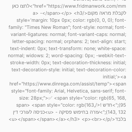
href="https://www.fridmanwork.com/mm">לחצו כאן
לקבלת מראה מקום</a> -</span></p> <h3
style='margin: 10px 0px; color: rgb(0, 0, 0); font-
family: "Times New Roman"; font-style: normal; font-
variant-ligatures: normal; font-variant-caps: normal;
letter-spacing: normal; orphans: 2; text-align: start;
text-indent: 0px; text-transform: none; white-space:
normal; widows: 2; word-spacing: 0px; -webkit-text-
stroke-width: 0px; text-decoration-thickness: initial;
text-decoration-style: initial; text-decoration-color:
initial;'><a
href="https://www.dinrega.com/assist/temp"><span
style="font-family: Arial, Helvetica, sans-serif; font-
size: 28px;">✅ <span style="color: rgb(65, 168,
95);">חדש !</span> <span style="color: rgb(163,
143, 132);">עזרה בחיפוש פסיקה - <u>כניסה לעורכי דין
בלבד</u></span></span></a></h3> <p><br></p>