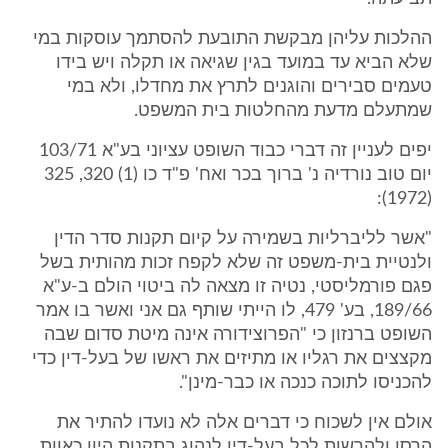
ההלכות עליהן מבקשת התובעת להסתמך עוסקות במי
שלא הביא עד במועד בגין שגיאה או תקלה ויש בידו
טעמים סבירים והוגנים לתרץ את מחדלו, ולא במי
שמתעלם מדעת מהחלטות בית המשפט.
יפים לעניין זה דברי כבוד השופט עציוני בע"א 103/71
יום טוב נורדיה נ' ברוך בכר ואח' פ"ד כו (1) 320, 325
(1972):
"אשר לליברליות בשמירה על קיום תקנות סדר הדין
ולנטיית בית-משפט זה שלא לקפח זכות מהותית בשל
פגם פורמליסטי, נטיה זו מצאה לה ביטוי הולם ב-ע"א
189/66, בע' 479, לו הייתי שותף גם אני ואשר בו אמר
השופט ברנזון כי "הפרוצידורה אינה מיטת סדום שבה
מקצצים את רגליו או מתיזים את ראשו של בעל-דין כדי
להכניסו לתוכה כנכה או כבר-מינן".
אולם אין לשכוח כי דברים אלה לא נועדו להתיר את
הרסן ולהרשות לכל בעל-דין לנהוג בתקנות היון כאוות