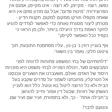
נפשו, רוצה - מקיימן, לא רוצה - אינו מקיימן. אמנם אין
הפרוצידורה "מיטת סדום", אבל גם מזרון סתם אין היא
שאתה מקפלו וזורקו ממקום למקום. תקנות הדיון -
מטרתן ליצור מסגרת נאותה כדי לאפשר לצדדים להגיע
לחקר האמת בדרך היעילה ביותר, ולכן מן הראוי כי
נקפיד ככל האפשר לקיימן."
אף בעניין רוזין נ' בן-נון , עליו מסתמכת התובעת, תוך
ציטוט חלקי, נאמר בין השאר:
"דלתותיהם של בתי המשפט פתוחות לרווחה לפני
המבקשים סעד, ויכולת הפנייה לבתי-משפט היא מזכויות
היסוד של האדם. ואולם, משעברנו את השערים ונכנסנו
אל הטרקלין, מחובתנו לשמור על סדרים שקבע בעל
הבית ולא כל הרוצה ליטול בא ונוטל. כלל הוא לעניין
הגשתן של ראיות, שבעל דין אמור וחייב להגישן
ב"חבילה אחת" - כך, ולא בתפזורת, זעיר שם זעיר שם.
והטעם לדבר?