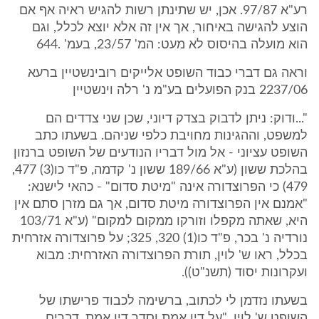
רע"א 97/87. אכן, יש שתינתן רשות להגיש ראיה אף אם
הוצע להגישה באיחור, אך אין זה אלא יוצא לכלל, וגם
הוא מועלה בהיסוס לא מעט: המ' 23/57, בעמ' .644
וראה גם דברי כבוד השופט אלייקים רובינשטיין ברעא
2237/06 בנק הפועלים בע"מ נ' רלה וינשטיין
"...ודוק: ניתן לדבוק בצדק דיוני, שכן שני צדדים הם
למשפט, וההגינות מחויבת כלפי שניהם. בשעתו כתב
השופט עציוני - אל מול דבריו הנודעים של השופט ברנזון
בהלכת ששון (ע"א 189/66 ששון נ' קדמה, פ"ד כו(3) 477,
479) כי הפרוצדורה אינה "מיטת סדום" - כהאי לישנא:
"אמנם אין הפרוצדורה מיטת סדום, אך גם מזרן סתם אין
היא, שאתה מקפלו וזורקו ממקום למקום" (ע"א 103/71
נורדיה נ' בכר, פ"ד כו(1) 320, 325; על פרוצדורה אזרחית
בכלל, ראו ש' לוין, תורת הפרוצדורה האזרחית: מבוא
ועקרונות יסוד (תשנ"ט)).
בשעתו נזדמן לי לכתוב, ברשימה לכבוד פרישתו של
השופט ש' לוין, "על דין אמת וסדר דין אמת, דברים