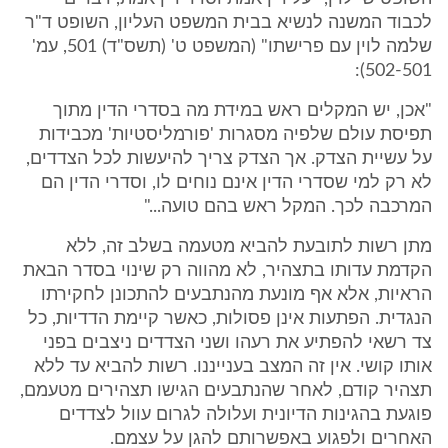
לכבוד המשנה לנשיא בבית המשפט העליון, השופט ד"ר
שלמה לוין עם פרישתו" (המשפט ט' (תשס"ד) 501, עמ'
502-501):
"אכן, יש המקלים ראש במידת מה בסדרי הדין מתוך
תפיסת עולם שלפיה מסגרות 'פורמליסטיות' מכבידות
על עשיית הצדק. אך הצדק צריך להיעשות לכל הצדדים,
לא רק למי שסדרי הדין אינם נוחים לו, וסדרי הדין הם
המרכבה לכך. המקל ראש בהם טועה..."
מתן רשות לתובעת להביא מטעמה בשלב זה, ללא
הקדמת עדותו בתצהיר, לא מהווה רק שינוי בסדר הבאת
הראיות, אלא אף מונעת מהנתבעים להתכונן לחקירתו
הנגדית. הפתעות אינן פסולות, כאשר קיימת הדדיות, כל
צד רשאי להפתיע את רעהו ושני הצדדים ניצבים בפני
אותו קושי. אין זה המצב בענייננו. רשות להביא עד ללא
תצהיר קודם, לאחר שהנתבעים הגישו תצהירים מטעמם,
פוגעת בהגינות הדיונית ועלולה לגרום עוול לצדדים
האחרים ולפגוע באפשרותם להגן על עצמם.