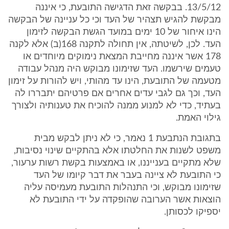
13/5/12. בבקשה זאת הדגישה התובעת, כי איננה
מבקשת להגיש תצהיר של העד וכי כל עניינה של הבקשה
הינו איחור של 10 ימים במועד הגשת הבקשה לזימון
העד. לכן, לשיטתה, אין תחולה לתקנה 168(ב) אלא לקנה
178 אשר איננה מחייבת המצאת נימוקים מיוחדים או
טעמים שירשמו. העד שזימונו מבוקש היה מנהל עבודה
מטעמה של התובעת, הינו עד מהותי, ויש להורות על זימון
העד, וכך גם לגבי עדים אחרים אם פרטיהם יתבררו לה
בעתיד, כדי לא למנוע ממנה להוכיח את טענותיה ולצורך
גילוי האמת.
בתגובת הנתבעת 1 נאמר, כי לא ניתן לבקש מבית
משפט לשנות את החלטתו אלא בהתקיים שינוי נסיבות,
שלא מתקיים בענייננו, או באמצעות בקשת רשות ערעור,
כי התובעת לא ציינה בעבר את דבר קיומו של העד
שזימונו מבוקש, וכי התנהלות התובעת מעמיסה עליה
הוצאות אשר הערובה שהופקדה על ידי התובעת לא
יספיקו לכסותן.