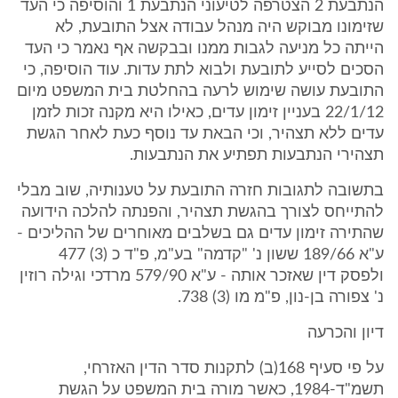
הנתבעת 2 הצטרפה לטיעוני הנתבעת 1 והוסיפה כי העד
שזימונו מבוקש היה מנהל עבודה אצל התובעת, לא
הייתה כל מניעה לגבות ממנו ובבקשה אף נאמר כי העד
הסכים לסייע לתובעת ולבוא לתת עדות. עוד הוסיפה, כי
התובעת עושה שימוש לרעה בהחלטת בית המשפט מיום
22/1/12 בעניין זימון עדים, כאילו היא מקנה זכות לזמן
עדים ללא תצהיר, וכי הבאת עד נוסף כעת לאחר הגשת
תצהירי הנתבעות תפתיע את הנתבעות.
בתשובה לתגובות חזרה התובעת על טענותיה, שוב מבלי
להתייחס לצורך בהגשת תצהיר, והפנתה להלכה הידועה
שהתירה זימון עדים גם בשלבים מאוחרים של ההליכים -
ע"א 189/66 ששון נ' "קדמה" בע"מ, פ"ד כ (3) 477
ולפסק דין שאזכר אותה - ע"א 579/90 מרדכי וגילה רוזין
נ' צפורה בן-נון, פ"מ מו (3) 738.
דיון והכרעה
על פי סעיף 168(ב) לתקנות סדר הדין האזרחי,
תשמ"ד-1984, כאשר מורה בית המשפט על הגשת