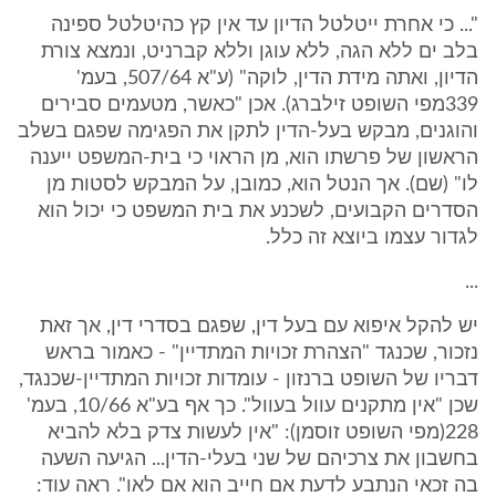
"... כי אחרת ייטלטל הדיון עד אין קץ כהיטלטל ספינה
בלב ים ללא הגה, ללא עוגן וללא קברניט, ונמצא צורת
הדיון, ואתה מידת הדין, לוקה" (ע"א 507/64, בעמ'
339מפי השופט זילברג). אכן "כאשר, מטעמים סבירים
והוגנים, מבקש בעל-הדין לתקן את הפגימה שפגם בשלב
הראשון של פרשתו הוא, מן הראוי כי בית-המשפט ייענה
לו" (שם). אך הנטל הוא, כמובן, על המבקש לסטות מן
הסדרים הקבועים, לשכנע את בית המשפט כי יכול הוא
לגדור עצמו ביוצא זה כלל.
...
יש להקל איפוא עם בעל דין, שפגם בסדרי דין, אך זאת
נזכור, שכנגד "הצהרת זכויות המתדיין" - כאמור בראש
דבריו של השופט ברנזון - עומדות זכויות המתדיין-שכנגד,
שכן "אין מתקנים עוול בעוול". כך אף בע"א 10/66, בעמ'
228(מפי השופט זוסמן): "אין לעשות צדק בלא להביא
בחשבון את צרכיהם של שני בעלי-הדין... הגיעה השעה
בה זכאי הנתבע לדעת אם חייב הוא אם לאו". ראה עוד: