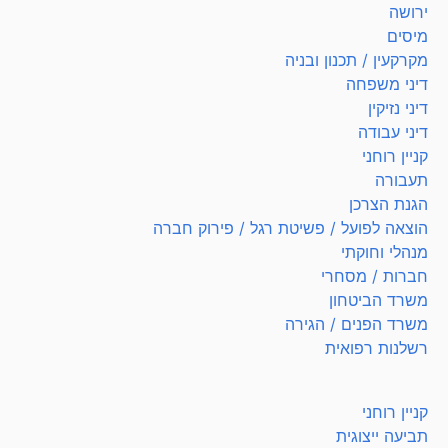
ירושה
מיסים
מקרקעין / תכנון ובניה
דיני משפחה
דיני נזיקין
דיני עבודה
קניין רוחני
תעבורה
הגנת הצרכן
הוצאה לפועל / פשיטת רגל / פירוק חברה
מנהלי וחוקתי
חברות / מסחרי
משרד הביטחון
משרד הפנים / הגירה
רשלנות רפואית
קניין רוחני
תביעה ייצוגית