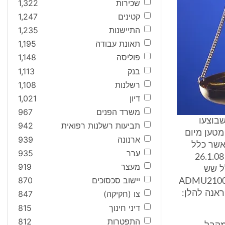
שכירות
1,322
קטינים
1,247
התיישנות
1,235
תאונת עבודה
1,195
פוליסה
1,148
בנק
1,113
רשלנות
1,108
דיון
1,021
משרד הפנים
967
שבוצעו
תביעות רשלנות רפואית
942
שטר מטען מיום
ארנונה
939
1 (בנוגע למכולות שהובלו באנייה ADELE) מספר ADNVSO80032 אשר כלל
ערר
935
(בין היתר) מכולה מספר ADMU2101231 בגודל 20 רגל ושטר מטען מיום 26.1.08
מעצר
919
ספר ADNVS80032 אשר כלל שש
יישוב סכסוכים
870
ADMU2100019, A,
מכולות אלה תקראנה להלן:
צו (חקיקה)
847
דיני חינוך
815
התפטרות
812