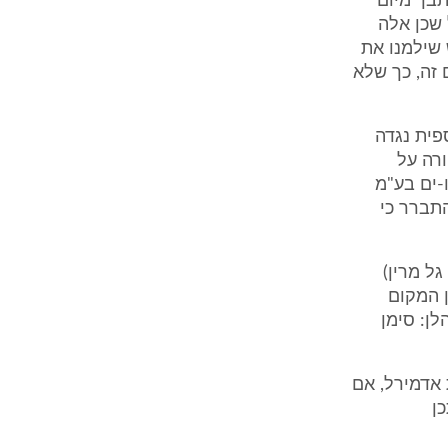
תבך מיום
ל שכן אלה
 שילמנו את
2,500 ואכן שילמנו סכום זה, כך שלא
פית נגדה
יורה על
-ים בע"מ
התברר כי
ל מרין)
ן המקום
לן: סימן
רת אדמירל, אם
כן