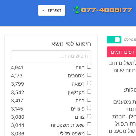
תפריט
ן טקסט
חיפוש לפי נושא
דפים דומים
לתשלום חוב
חוזה
4,941
ענה. סכום זה שווה
מסמכים
4,173
רפואה
3,799
לות:
מקרקעין
3,542
בניה
3,417
ת מטענים
פיצויים
3,145
נטי
צווים
3,080
נת כללית של חברת Admiral Container Lines Inc (להלן: חברת
 עסקה הנתבעת 1 (להלן: חברת ר.פ.א)
שאלות משפטיות
3,044
 של מטענים
משפט פלילי
3,036