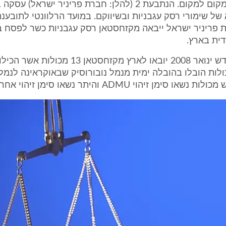
ובהובלתם ממקום למקום. הנתבעת 2 (להלן: חברת פריניר ישראל) 
א של שימורי רסק עגבניות ובשיווקם. במועד הרלוונטי לתובענ
 פריניר ישראל ייבאה מקזחסטאן רסק עגבניות כשר לפסח ב
ית בארץ.
2. במהלך חודש ינואר 2008 יובאו לארץ מקזחסטאן 13 מכולות
ולות הובלו בהובלה ימית מנמל נובורוסיק שבאוקראינה לנמל
 סימן זיהוי ADMU והיתר נשאו סימן זיהוי אחר.