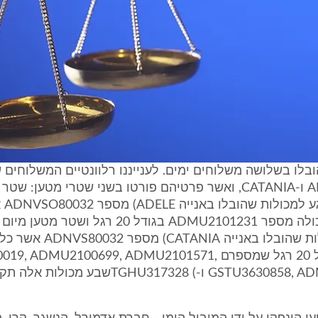
הובלו בשלושה משלוחים ימים. לענייננו רלוונטיים המשלוחים 
באניות ADELE ו-CATANIA, ואשר פרטיהם פורטו בשני שטרי מטען: 
6.1.08
(בנוגע למכולות שהובלו באנייה CATANIA) מ
מכולות בגודל 20 רגל שמספרם DMU2100699, ADMU2101571
GSTU3630858, ADMU2101503 ו-) TGHU317328שבע 