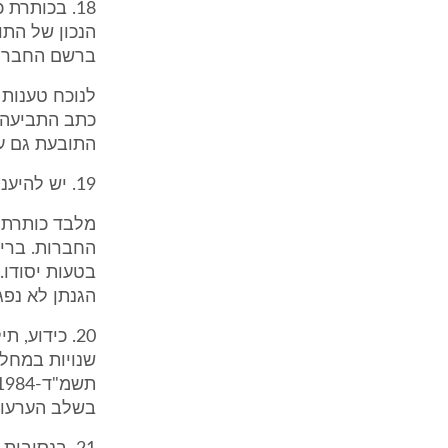
18. בכותר
ברשם החברות 51-1656233 (כפי שתוקן בכותרת כתב
לנוכח טענות 
כתב התביעה, 
התובעת גם ע
19. יש להיענות לבקשת תיקון שמה של התובעת.
מלבד כותרת 
החברות. ברי 
בטעות יסודו.
הגנתן לא נפג
20. כידוע
בשלב הערעור