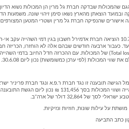
גם שהמכולות שבדקה חברת גל מרין הן המכולות נשוא הדיון, 
 ובמועד הוצאתן מהארץ נשאו סימן זיהוי שונה. משמעות הדב
אה אישורים שהנפיקה חברת גל מרין ושטרי המטען המצורפים
16. ביום 10.7.08 הוציאה חברת אדמירל חשבון בגין דמי השהייה עקב אי
עד. כעבור ארבעה חודשים שבהם אלה לא הוחזרו, הכריזה חב
אבדן גמור (Total loss) של המכולות. עם ההכרזה חדל החיוב בדמי השהי
 שווי המכולות (לפי ערכן כמשומשות) נכון ליום 30.6.08.
רמל הגישה תובענה זו נגד חברת ר.פ.א ונגד חברת פריניר יש
חוב דמי השהייה ושווי המכולות בסך 131,456 ₪ נכון ליום הגש
לי לסך של 32,864 דולר של ארה"ב.
ושתת על עילות שונות, חוזיות ונזיקיות.
ן כתב התביעה