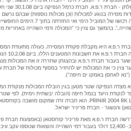
ען הונפקו על ידי המוביל הימי - חברת אדמירל. הנשגר, קרי,
המכולות ותכולתן - חברת ר.פ.א. חברת כר
ות מסירה בנוגע למכולות (וכן מכולות נוספות) שבהם נרשם ב
"המכולה הינה רכושו של המוביל הימי ואי החזרתה בתו
הייה..". בהמשך גם צוין כי "המכולה ודמי השהייה באחריות 
, חברת ר.פ.א היא מקבלת פקודת המסירה. כעולה מתעודת המסי
21.2.08 פרעה חברת 
שער בעבור חברת ר.פ.א ובהצגתן שחררה זו את המכולות מנמ
 צוין כי את המכולות יש להחזיר במסוף מכולות של חברת א
"נא לאחסן באמקו ים חיפה").
.א מצדה הנפיקה שטר מטען בגין הובלת המכולות מנקודת המ
 לנקודת היעד בנמל חיפה (הובלה יבשתית וימית). לפי שטר 
המשגר - PRINIR 2004 RK LTD. הוא חברה זרה שמקום מושבה בקזח
אן) והנשגר - חברת פריניר ישראל.
 דרשה חברת ר.פ.א מאת פריניר קזחסטאן (באמצעות חברת פרי
תשלום בסך כ- 12,400 דולר בעבור דמי השהייה והוצאות שנוספו עקב 