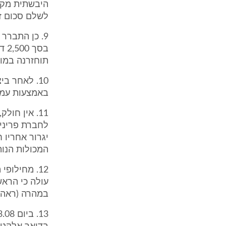
היבשתית מקז
לשלם סכום ז
9. כן התברר
בס
תוחזרנה במוע
10. לאחר 
באמצעות עמי
לחברת פריניר
יגרור אחריו 
המכולות הנותר
12. מחילופ
עולה כי הראש
במהרה (ראה נספח ד' לתצ