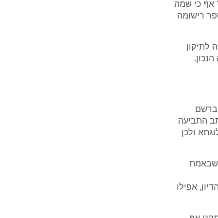
 אף כי שמה
בינלאומית (1992) בע"מ" ומספר רישומה
 לתיקון
נכון.
 ברשם
תב התביעה
וגתא ולכן
 שבאמת
דיון, אפילו