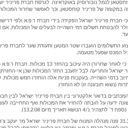
חסטאן לנמל נובורוסיק באוקראינה. לגרסת חברת פריניר י
ה במקומה של פריניר קזחסטאן, וכך לאפשר שחרור המכולות
 כי חברת פריניר ישראל הפקידה בידי חברת ר.פ.א ולפי דרישת
ך 2,500 דולר להבטחת תשלום דמי השהייה לבעלים של המכולות, אם
ד.
ביצוע התשלומים הועברו שטר המטען ותעודת שער לחברת פרינ
ל המכס שפעל מטעמה.
11. אין חולק, כי לאחר שחרורן היה עיכוב בהחזר 13 מכולות. חב
 ישראל והתריעה לבל יתעכב החזר המכולות שכן אי-החזרתן
חיוב בדמי השהייה. בעקבות פניות אלה הוחזרו חמש מכולות. 
ות (נשוא תובענה זו) לא הוחזרו.
י המכתבים בדואר אלקטרוני בין חברת פריניר ישראל לבין חבר
ונה ידעה על חובתה להחזיר את המכולות ואף התחייבה לעשו
היר נ/4 הנושא תאריך מיום 13.2.08).
13. ביום 31.3.08 פנה מנהלה המנוח של חברת פריניר ישראל מר יעקב צ