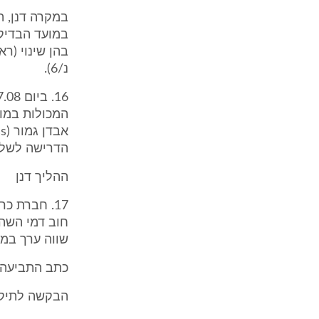
במקרה דנן, ה
במועד הבדיקה
בהן שינוי (ר
נ/6).
המכולות במו
הדרישה לשלם את
ההליך דנן
17. חברת כ
שווה ערך במטבע ישרא
כתב התביעה מ
הבקשה לתיקו