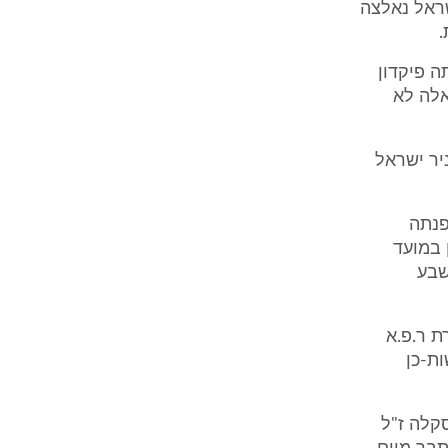
שראל נאלצה
.
ה פיקדון
 אלה לא
יר ישראל
רת ר.פ.א פנתה
 במועד
שבע
ת ר.פ.א
ת-כן
'סקלה ז"ל