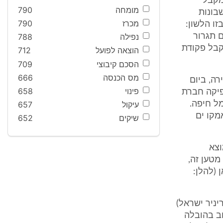
 מקבל
מומחה
790
מל הנפיקה ביום 30.1.08 שני חשבונות
מכרז
790
זו הלשון:
ך 7 הימים החופשיים תגרור
נפילה
788
מקבל פקודת
הוצאה לפועל
712
הסכם קיבוצי
709
מס הכנסה
666
רה, ביום
פינוי
658
ר.פ.א את חשבונות המטענים הללו. ביום 10.2.08 הנפיקה חברת
ל חיפה.
עיקול
657
מקו ים
שיקים
652
וצא
מטען זה,
סטאן (להלן:
ניר ישראל)
עיכוב בהובלה