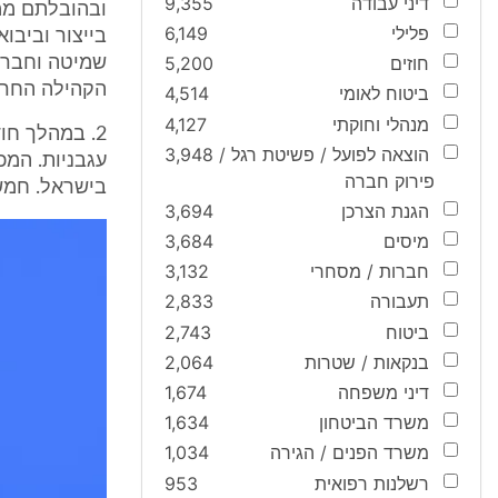
דיני עבודה
9,355
פלילי
6,149
בייצור וביבו
חוזים
5,200
שמיטה וחברת
הקהילה החרד
ביטוח לאומי
4,514
מנהלי וחוקתי
4,127
הוצאה לפועל / פשיטת רגל /
3,948
עגבניות. המכ
פירוק חברה
בישראל. חמש מכולות נשאו
הגנת הצרכן
3,694
מיסים
3,684
חברות / מסחרי
3,132
תעבורה
2,833
ביטוח
2,743
בנקאות / שטרות
2,064
דיני משפחה
1,674
משרד הביטחון
1,634
משרד הפנים / הגירה
1,034
רשלנות רפואית
953