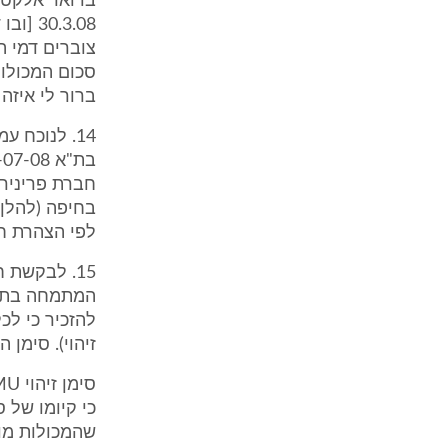
בדואר אלקטרו
.3.08
צוברים דמי ה
ברור לי איזה
14. לנוכח 
חברת פריניר
בחיפה (להלן:
לפי הצהרת חב
15. לבקשת 
המתמחה בתיקו
להזכיר כי לכל
זיהוי). סימן 
כי קיומו של ס
שהמכולות מו