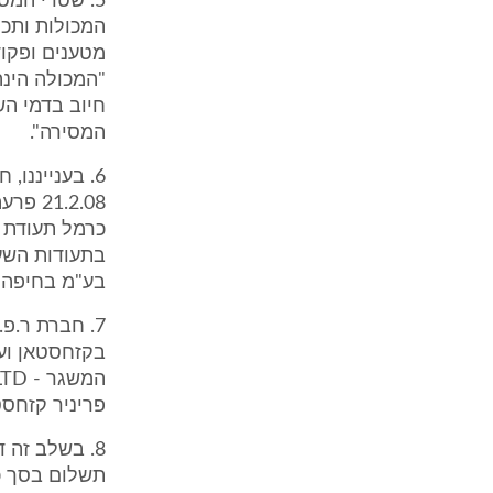
5. שטרי המט
מטענים ופקוד
חיוב בדמי הש
המסירה".
6. בענייננו
כרמל תעודת 
בתעודות השער
בע"מ בחיפה (
7. חברת ר.פ
בקזחסטאן ועד
פריניר קזחסט
8. בשלב זה