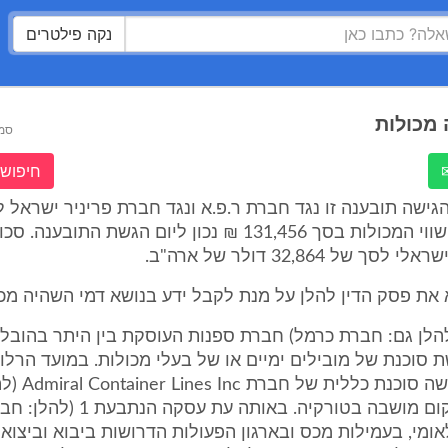
נקה פילטרים
מכולות
סמ
חיפוש 
ישה תובענה זו נגד חברת ר.פ.א ונגד חברת פריניר ישראל 
דמי השהייה ושווי המכולות בסך 131,456 ₪ נכון ליום הגשת התוב
 של 32,864 דולר של ארה"ב.
את פסק הדין להלן על מנת לקבל ידע בנושא דמי השהיה מכו
להלן גם: חברת כרמל) חברת ספנות העוסקת בין היתר בהובל
 סוכנת של מובילים ימיים או של בעלי מכולות. במועד הרלוו
לתובענה שמשה סוכ
אדמירל) שמקום מושבה בטורקיה. באותה עת
אומי, בעמילות מכס ובארגון הפעולות הדרושות ביבוא וביצוא