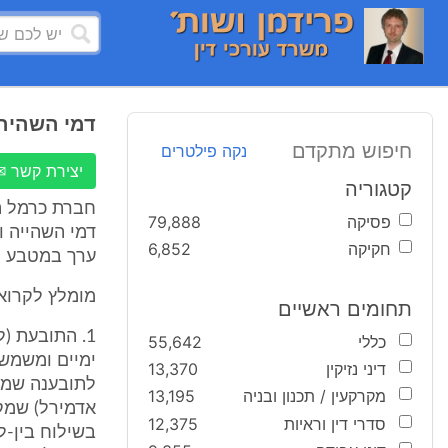
דמי השהיה 
חיפוש מתקדם
נקה פילטרים
יצירת קשר ✉
קטגוריה
חברת כרמל הג
פסיקה
79,888
חקיקה
6,852
ערך במטבע ישראלי לסך
מומלץ לקרוא 
תחומים ראשיים
1. התובעת (
כללי
55,642
ימיים ומשמשת
דיני נזיקין
13,370
מקרקעין / תכנון ובניה
13,195
סדרי דין וראיות
12,375
בשילוח בין-ל