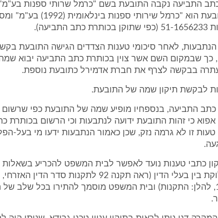
ת כתב התביעה נקבה התובעת בשם "כרמל שרותי ספנות בע"מ"
הנכון של התובעת הוא "כרמל שירותי ספנות 
 התביעה).
הנתבעות, לאחר סיכומי טענות הצדדים הגישה התובעת בקשה
כך שבמקום השם אשר צוין בכותרת כתב התביעה יבוא שמה ה
תרה בבקשה לצרף את חברת אדמירל כתובעת נוספת.
כתב התביעה, בנספחיו מופיע שמה של התובעת כפי שרשום
אפוא כי זהות התובעת ידועה לנתבעות וכי הרשום בכותרת כ
 טעות זו לא גרמה נזק, שכן כאמור הנתבעות ידעו מי בעל-הפל
עה.
, תיקון כתבי טענות נועד לאפשר לבית המשפט להכריע בשאלות
שנויות במחלוקת בין בעלי הדין (ראה תקנה 92 לתקנות סדר הדין האזרחי,
תשמ"ד-1984, להלן: התקנות) ובית המשפט מוסמך להתירו בכל שלב של ה
.