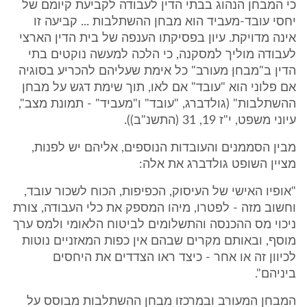
כי המבחן הנהוג בבתי הדין לעבודה לקביעת קיומם של
יחסי עובד-מעביד הוא מבחן ההשתלבות ... קביעה זו
אינה מדויקת. עיון בפסיקתו הענפה של בית הדין הארצי
לעבודה מוליך למסקנה, כי הלכה למעשה נוקטים בתי
הדין ב"מבחן מעורב" כל אימת שעליהם להכריע בסוגיה
אם פלוני הוא "עובד" אם לאו, תוך שימת דגש על מבחן
ההשתלבות" (גולדברג, "עובד" ו"מעביד" - תמונת מצב",
עיוני משפט, י"ז 19, 31 (התשנ"ב)).
מבין הסממנים והעובדות הנוספים, אליהם יש לפנות,
מציין השופט גולדברג את אלה:
"אופיו האישי של העיסוק, הכפיפות, הכוח לשכור עובד,
וחשוב מזה - לפטרו, מיהו המספק את כלי העבודה, צורת
ניכוי מס ההכנסה והתשלומים לביטוח הלאומי ולמס ערך
מוסף, ובאותם מקרים שבהם אין כפות המאזניים נוטות
לכיוון זה או אחר - כיצד ראו הצדדים את היחסים
ביניהם".
המבחן המעורב ובמרכזו מבחן ההשתלבות מבוסס על