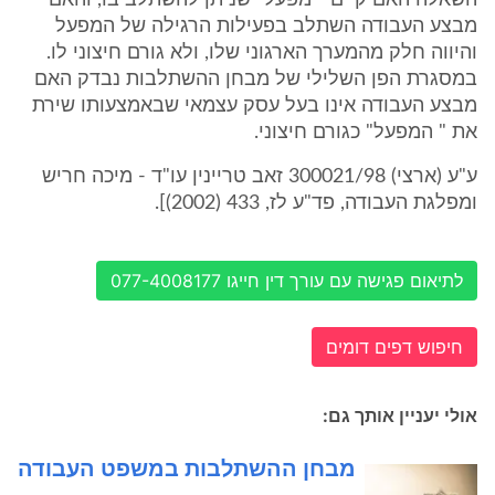
השאלה האם קיים " מפעל" שניתן להשתלב בו, והאם
מבצע העבודה השתלב בפעילות הרגילה של המפעל
והיווה חלק מהמערך הארגוני שלו, ולא גורם חיצוני לו.
במסגרת הפן השלילי של מבחן ההשתלבות נבדק האם
מבצע העבודה אינו בעל עסק עצמאי שבאמצעותו שירת
את " המפעל" כגורם חיצוני.
ע"ע (ארצי) 300021/98 זאב טריינין עו"ד - מיכה חריש
ומפלגת העבודה, פד"ע לז, 433 (2002)].
לתיאום פגישה עם עורך דין חייגו 077-4008177
חיפוש דפים דומים
אולי יעניין אותך גם:
מבחן ההשתלבות במשפט העבודה