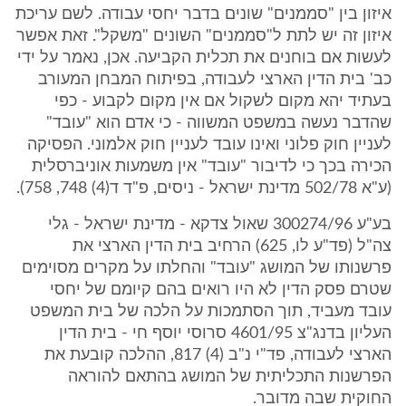
איזון בין "סממנים" שונים בדבר יחסי עבודה. לשם עריכת
איזון זה יש לתת ל"סממנים" השונים "משקל". זאת אפשר
לעשות אם בוחנים את תכלית הקביעה. אכן, נאמר על ידי
כב' בית הדין הארצי לעבודה, בפיתוח המבחן המעורב
בעתיד יהא מקום לשקול אם אין מקום לקבוע - כפי
שהדבר נעשה במשפט המשווה - כי אדם הוא "עובד"
לעניין חוק פלוני ואינו עובד לעניין חוק אלמוני. הפסיקה
הכירה בכך כי לדיבור "עובד" אין משמעות אוניברסלית
(ע"א 502/78 מדינת ישראל - ניסים, פ"ד ד(4) 748, 758).
בע"ע 300274/96 שאול צדקא - מדינת ישראל - גלי
צה"ל (פד"ע לו, 625) הרחיב בית הדין הארצי את
פרשנותו של המושג "עובד" והחלתו על מקרים מסוימים
שטרם פסק הדין לא היו רואים בהם קיומם של יחסי
עובד מעביד, תוך הסתמכות על הלכה של בית המשפט
העליון בדנג"צ 4601/95 סרוסי יוסף חי - בית הדין
הארצי לעבודה, פד"י נ"ב (4) 817, ההלכה קובעת את
הפרשנות התכליתית של המושג בהתאם להוראה
החוקית שבה מדובר.