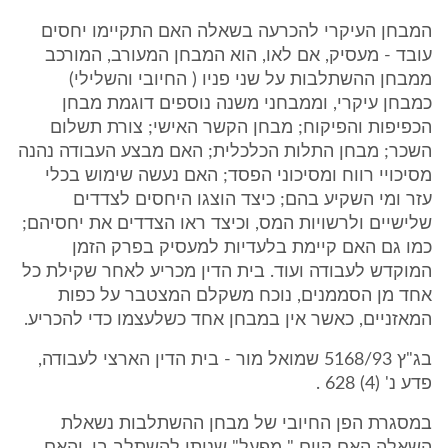
המבחן העיקרי להכרעה בשאלה האם התקיימו יחסים
עובד - מעסיק, אם לאו, הוא המבחן המעורב, המורכב
ממבחן ההשתלבות על שני פניו ( החיובי והשלילי)
כמבחן עיקרי, וממבחני משנה נוספים דוגמת מבחן
הכפיפות והפיקוח; מבחן הקשר האישי; צורת תשלום
השכר; מבחן התלות הכלכלית; האם מבצע העבודה נהנה
מסיכויי רווח ומסיכוני הפסד; האם נעשה שימוש בכלי
עזר ומי השקיע בהם; כיצד הוצגו היחסים לצדדים
שלישיים ולרשויות המס, וכיצד ראו הצדדים את יחסיהם;
כמו גם האם קיימת בלעדיות למעסיק בפרק הזמן
המוקדש לעבודה ועוד. בית הדין מכריע לאחר שקילת כל
אחד מן הסממנים, נוכח משקלם המצטבר על כפות
המאזניים, כאשר אין במבחן אחד כשלעצמו כדי להכריע.
בג"ץ 5168/93 שמואל מור - בית הדין הארצי לעבודה,
פדע נ' (4) 628 .
במסגרת הפן החיובי של מבחן ההשתלבות נשאלת