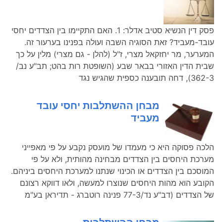
פסק דין הנשיא סטיב אדלר: 1. האם התקיימו בין הצדדים יחסי
עובד-מעביד? זאת הסוגיה השבה ועולה בפנינו בערעור זה.
המערער, מר יחזקאל מצרי, ז"ל (להלן - גם מצרי) מלין על כך
שבית הדין האזורי בבאר שבע (השופטת רות בהט; תב"ע נב/
362-3), דחה תובענה כספית שהגיש נגד
מבחן ההשתלבות יחסי עובד
מעביד
הלכה פסוקה היא כי מעמדו של מועסק נקבע על פי מאפייני
מערכת היחסים בין הצדדים מבחינה מהותית, ולא על פי
המוסכם בין הצדדים או הכינוי שנתנו למערכת היחסים ביניהם.
הקובע הוא מהות היחסים שנוצרו למעשה, ולאו דווקא רצונם
של הצדדים (דב"ע נד/77-3 פנינה רוטברג - תדיראן בע"מ