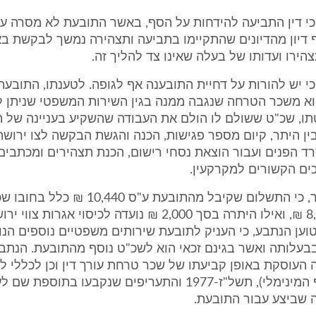
כי דין התביעה להידחות על הסף, באשר התובעת לא מסרה ע
 דיון מהדיונים שהתקיימו בתביעה ותצהירה נמשך לבקשת בא
הירו ועדותו של בעלה שאינו צד להליך זה.
כי יש להורות על דחיית התובענה אף לגופה. לטענתו, התובעת
א משכר הטרחה שנגבה ממנה בגין השירות המשפטי שניתן לה
תו, שכ"ט ששולם לו הולם את העבודה שהשקיע בעניינה של 
ין היתר, קיום מספר פגישות, הכנה והגשת הבקשה לצו ירושה
 הפנים ועבור הוצאת נסחי רישום, הכנת תצהירים ומכתבים,
ים הקשורים למקרקעין.
הנתבע הבהיר, כי התשלום שקיבל מהתובעת ע"ס 0,440
בסך של 8,440 ₪, ואילו היתרה בסך 2,000 ₪ נועדה לכיסוי אגרו
 טוען הנתבע, כי העניק לתובעת שירותים משפטיים נוספים הנו
בעלותה ואשר בגינם זכאי הוא לשכ"ט נוסף מהתובעת. הנתב
העוסקת באופן קביעתו של שכר טרחת עורך דין וכן לכללי ל
הדין (התעריף המינימלי), תשל"ז-1977 והתעריפים שנקבעו בתוספת 
 שביצע עבור התובעת.