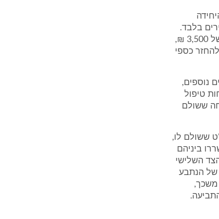
יחידה
רים בלבד.
לשיטתה, שכ"ט הראוי עבור עבודה זו שסיפק הנתבע בפועל מסתכם בסך של 3,500 ₪,
להחזר כספי
 נוספים,
ות טיפול
חה ששולם
ט ששולם לו,
רו ביניהם
הצד השלישי
 של הנתבע
משכך,