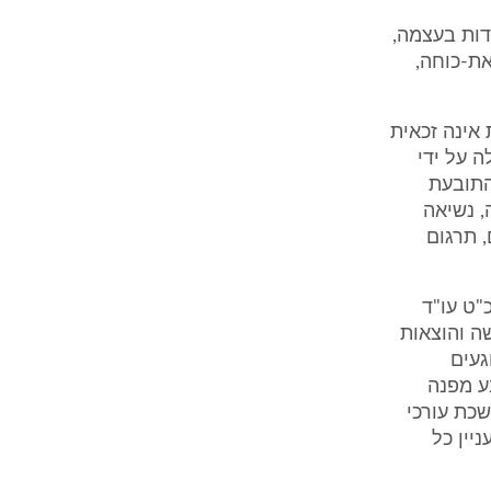
דות בעצמה,
ת-כוחה,
 אינה זכאית
 על ידי
התובעת
, נשיאה
 תרגום
1 ₪ כלל בחובו שכ"ט עו"ד
ת צווי ירושה והוצאות
געים
ע מפנה
שכת עורכי
שם לעניין כל