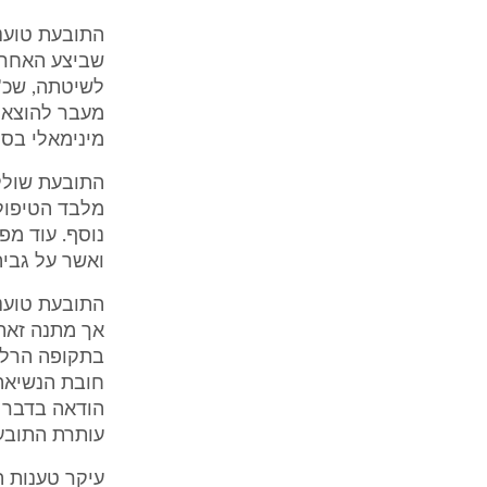
התובעת טוענת
שביצע האחרו
מעבר להוצאות
מינימאלי בסך של 0
התובעת שולל
מלבד הטיפול 
נוסף. עוד מ
ואשר על גביה
התובעת טוענת
אך מתנה זאת
בתקופה הרלו
חובת הנשיאה 
הודאה בדבר 
עותרת התובעת כי
עיקר טענות 