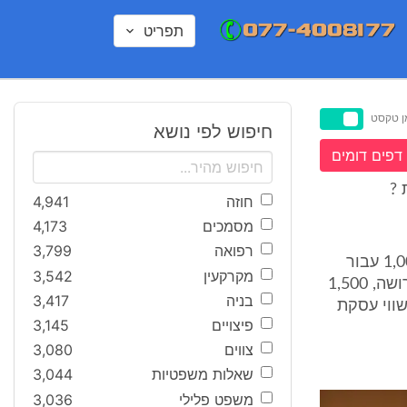
תפריט
ן טקסט
חיפוש לפי נושא
דפים דומים
 ?
חוזה
4,941
מסמכים
4,173
רפואה
3,799
בת"א 48530-07 בהסכם שכר הטרחה נקבע בנוסף כי הלקוחה תשלם 1,000$ עבור
מקרקעין
3,542
עריכת צוואה, 2,000$ עבור הגשת הבקשה לפס"ד הצהרתי, 500$ לכל צו ירושה, 1,500
בניה
3,417
ת קדם משפט, 2,500 ₪ עבור כל ישיבת הוכחות, וכן 5% משווי עסקת
פיצויים
3,145
צווים
3,080
שאלות משפטיות
3,044
משפט פלילי
3,036