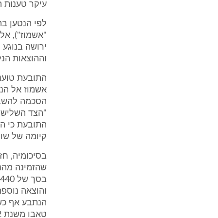
עיקר טענות 
"אשמוז"), אל 
ירושה בנוגע 
וההוצאות הנלו
התובעת טוענת
אשמוז אל הנת
הסכמה להשבה,
"הצד השלישי
התובעת כי הז
קיומה של שות
בסיכומיה, ח
שהזמינה מהנ
הנתבע אף כש
טאבו משנת 2002, סופק לנתבע ע"י אשמוז.