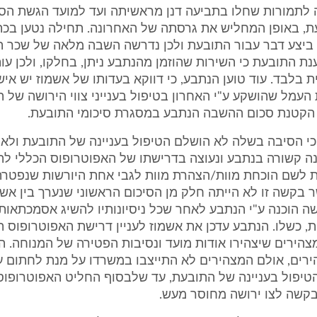
 לתמורות שחלו בתביעה דנן מראשיתה ועד למועד הגשת הס
, באופן המחליש את גרסתה של האחרונה. תחילה נטען בכת
 ביצע דבר עבור התובעת ולכן נדרשה השבה מלאה של שכר ה
נת התובעת כי השירות שהוזמן מהנתבע ניתן, בחלקו, ולכן עו
בלבד. עוד טוען הנתבע, כי דווקא בעדותו של אשמוז יש אי
העמל שהושקע ע"י האחרון בטיפול בענייני צווי הירושה של 
 הקטנת סכום ההשבה הנתבע במסגרת סיכומי התובעת.
כי הסיבה בשלה לא הושלם הטיפול בעניינה של התובעת ולא ה
ינה קשורה בנתבע ונעוצה בדרישתו של האפוטרופוס הכללי ל
ת לשם הוכחת מוות/הצהרת מוות לגבי אחת היורשות שנפטרה
 בקשה זו לא הייתה חלק מן הסיכום הראשוני שנערך בין אשמ
 הוכנה ע"י הנתבע לאחר שכל ניסיונותיו להשיג אסמכתאות
, כשלו. הנתבע עדכן את אשמוז לעניין דרישת האפוטרופוס ה
הירים שיצהירו אודות מועד ונסיבות הפטירה של המנוחה. ה
רים, אולם המצהירים לא התייצבו במשרדו על מנת לחתום ע
טיפול בעניינה של התובעת, עד שלבסוף החליט האפוטרופוס
קשה לצו ירושה מחוסר מעש.