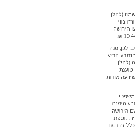
 מר אשמוז (להלן:
רה צווי
ו הירושה
. לכן, פנה
הנתבע הביע
 (להלן:
טוענת
שידעה אודות
המשפטי
בע הימנה
500 ₪ עבור אגרת רשם הירושה
ספית נוספת.
כלל זה נסח