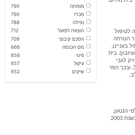
י הצמדה וריבית מהיום
מומחה
790
מכרז
790
נפילה
788
הוצאה לפועל
712
חה לטיפול
הסכם קיבוצי
709
 בין שכר הטרחה
 בעניינן,
מס הכנסה
666
 עיזבון (בשיעור של 3% - 4% משווי העיזבון). בית
פינוי
658
יק לגבי
עיקול
657
, ובכך הפר
שיקים
652
ב.
נגבה, לפי הנטען,
ביתר ע"י הנתבע, עו"ד במקצועו, בגין שירותי עריכת דין שקיבלה התובעת בשנת 2003