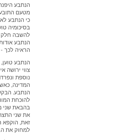
הנתבע היפנה
מטעם התובעת
כי הנתבע לא
בסיכומיה טוע
להשבה חלקית 
הנתבע אודות 
הראיה לכך -
הנתבע טוען, 
צווי ירושה א
נוספת ונפרד
המדינה, כאשר
הנתבע. הבקשה
להוכחת המוות
בהבאת שני מצ
את שני התצהי
זאת, הוקפא ה
למחוק את הב