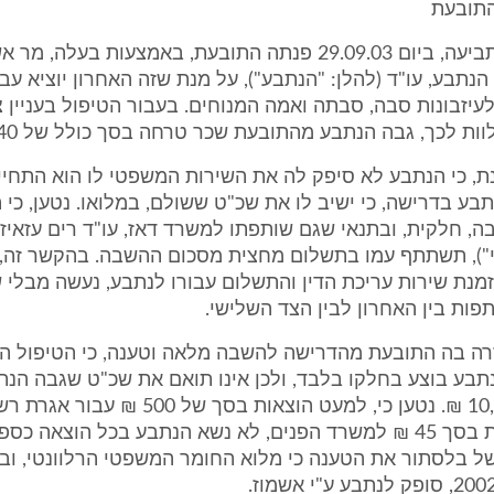
התובעת
לפי הנטען בתביעה, ביום 29.09.03 פנתה התובעת, באמצעות בעלה,
הנתבע, עו"ד (להלן: "הנתבע"), על מנת שזה האחרון יוציא עבו
לעיזבונות סבה, סבתה ואמה המנוחים. בעבור הטיפול בעניין צ
ות לכך, גבה הנתבע מהתובעת שכר טרחה בסך כולל של 10,440 ₪.
, כי הנתבע לא סיפק לה את השירות המשפטי לו הוא התחייב
בע בדרישה, כי ישיב לו את שכ"ט ששולם, במלואו. נטען, כי 
 חלקית, ובתנאי שגם שותפתו למשרד דאז, עו"ד רים עזאיזה
"), תשתתף עמו בתשלום מחצית מסכום ההשבה. בהקשר זה, 
מנת שירות עריכת הדין והתשלום עבורו לנתבע, נעשה מבלי 
פות בין האחרון לבין הצד השלישי.
זרה בה התובעת מהדרישה להשבה מלאה וטענה, כי הטיפול 
תבע בוצע בחלקו בלבד, ולכן אינו תואם את שכ"ט שגבה הנת
בסך של 10,440 ₪. נטען כי, למעט הוצאות בסך של 
והוצאה נוספת בסך 45 ₪ למשרד הפנים, לא נשא הנתבע בכל הוצאה כ
ל בלסתור את הטענה כי מלוא החומר המשפטי הרלוונטי, וב