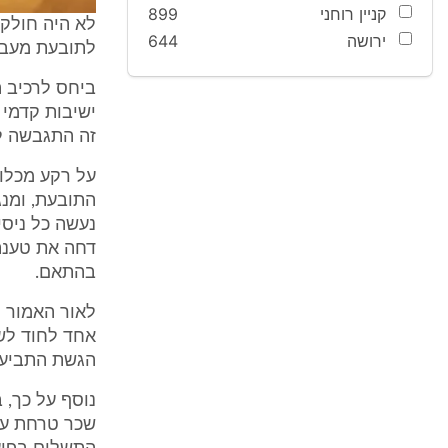
קניין רוחני
899
ירושה
644
לתובעת מעבר
ביחס לרכיב ה
ישיבות קדמי 
זה התגבשה לכל המאוחר כבר 
על רקע מכלו
התובעת, ומנג
נעשה כל ניס
דחה את טענת
בהתאם.
לאור האמור ל
הגשת התביעה
נוסף על כך, 