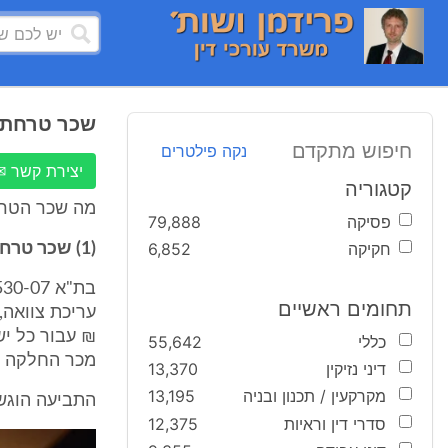
שכר טרחת ע
חיפוש מתקדם
נקה פילטרים
יצירת קשר ✉
קטגוריה
מה שכר הטרחה
פסיקה
79,888
חקיקה
6,852
(1) שכר טרחת עורך דין צוואות:
תחומים ראשיים
כללי
55,642
מכר החלקה ה
דיני נזיקין
13,370
מקרקעין / תכנון ובניה
13,195
התביעה הוגשה
סדרי דין וראיות
12,375