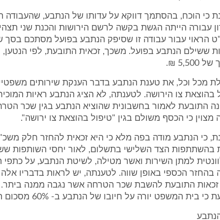
 כי הוכח, בהסתמך דווקא על עדותו של הנתבע, שהעבודה ה
ן עבורה הייתה הגשת בקשה לרשם הירושות והכנת שני תצהי
 ששילם הנתבע בפועל. משכך, זכאית התובעת, לפי הנטען, 
5,50 ₪.
ת מכל וכל, את טענת הנתבע בדבר הענקת שירותים משפטיים
בהוצאת צו הירושה. לטענתה, לא הציג הנתבע ראיות המוכיח
פנה התובעת לאמור בחשבונית שהוציא הנתבע בגין שכר הטר
 מצוין כי הכסף משולם בגין "טיפול בהוצאת צו ירושה".
, כי הנתבע מודה בפה מלא כי היא זכאית להחזר חלק משכ"
 בהשתתפות הצד השלישי בתשלום, לאור יחסי השותפות ששר
ונטית למתן השירות ואשר מטילה, לשיטת הנתבע, על כתפי 
בהחזר הכספי באופן שווה. לטענתה, יש לראות בדבריו אלה
זכאות התובעת להשבת שכר הטרחה אשר נגבה ממנה ביתר. 
 בית המשפט יורה על חיובו של הנתבע ב- 60% מסכום התביעה.
הנתבע