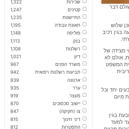
שכירות
1,322
 לא שולם דבר
קטינים
1,247
התיישנות
1,235
תאונת עבודה
1,195
כן שלוש
ה בגין רכיב
פוליסה
1,148
בנק
1,113
רשלנות
1,108
י מצידה של
דיון
1,021
, אולם לא
משרד הפנים
967
בית המשפט
יבית
תביעות רשלנות רפואית
942
ארנונה
939
ערר
935
עים יחד וכל
מעצר
919
 וריבית מיום
יישוב סכסוכים
870
צו (חקיקה)
847
בעת בגין
דיני חינוך
815
ום ועד למעד
התפטרות
812