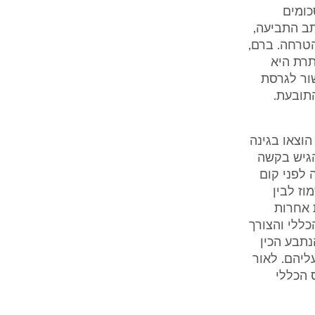
כומים
ב התביעה,
טרחה. ברם,
תרת היא
שור לגרסת
התובעת.
וצאו בגינה
הגיש בקשה
 לפני קום
וז לבין
 אחרות
כללי והצורך
נתבע הכין
ליהם. לאור
 הכללי