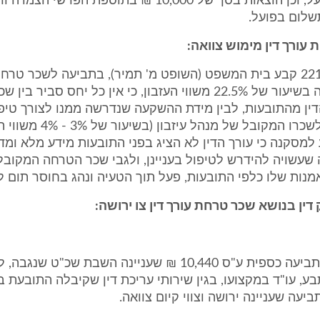
התשלום בפועל, וכן הוצאות בסך של 10,000 ₪ בתוספת הפרש
שלום בפועל.
בת"א 22198-08 קבע בית המשפט (השופט מ' תמיר), בתביעה לשכר טר
במימוש צוואה בשיעור של 22.5% משווי העזבון, כי אין כל יחס סביר
ין מהתובעות, לבין מידת ההשקעה שנדרשה ממנו לצורך טיפול
תוך השוואה לשכרו המקובל של מנהל
מסקנה כי עורך הדין לא הציג בפני התובעות מידע מלא ומדו
שעשויה להידרש לטיפול בעניינן, ולגבי שכר הטרחה המקובל
נות שלו כלפי התובעות, פעל תוך הטעיה ונהג בחוסר תום ל
לפניי מונחת תביעה כספית ע"ס 10,440 ₪ שעניינה השבת שכ"ט ש
ביעה שעניינה ירושה וצווי קיום צוואה.