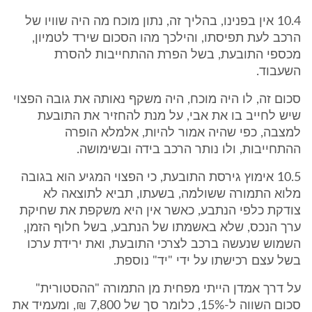
10.4 אין בפנינו, בהליך זה, נתון מוכח מה היה שוויו של
הרכב לעת תפיסתו, והילכך מהו הסכום שירד לטמיון,
מכספי התובעת, בשל הפרת ההתחייבות להסרת
השעבוד.
סכום זה, לו היה מוכח, היה משקף נאותה את גובה הפצוי
שיש לחייב בו את אבי, על מנת להחזיר את התובעת
למצבה, כפי שהיה אמור להיות, אלמלא הופרה
ההתחייבות, ולו נותר הרכב בידה ובשימושה.
10.5 אימוץ גירסת התובעת, כי הפצוי המגיע הוא בגובה
מלוא התמורה ששולמה, בשעתו, תביא לתוצאה לא
צודקת כלפי הנתבע, כאשר אין היא משקפת את שחיקת
ערך הנכס, שלא באשמתו של הנתבע, בשל חלוף הזמן,
השמוש שנעשה ברכב לצרכי התובעת, ואת ירידת ערכו
בשל עצם רכישתו על ידי "יד" נוספת.
על דרך אמדן הייתי מפחית מן התמורה "ההסטורית"
סכום השווה ל-15%, כלומר סך של 7,800 ₪, ומעמיד את