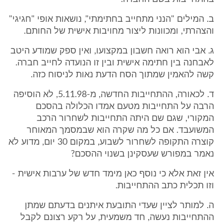
ב. המילים "הנני מתחייב בחתימתי", נושאות אופי "חגיגי"
והצהרתי, ומכוונות ליצור מחויבות אישית של החותם.
ג. אבי הוא רואה חשבון במקצועו, ואין ספק שמודע היטב
לאבחנה בין חתימה אישית ובין זו הנועדה לחייב חברה.
קשה להאמין שמתוך הסח הדעת נאות לניסוח כזה.
ד. לכאורה, ההתחייבות החדשה, מ-5.11.98, לא הוסיפה
הרבה על התחייבות מטעם אמדו הכלולה בהסכם
המקורי, שגם שם היתה התחייבות לשחרור הרכב
המשועבד. אם כל מה שקרה הוא שבמסמך המאוחר
קוצרה התקופה לשחרור לשבוע, במקום 30 יום, מדוע לא
נאמר במפורש שעסקינן בשנוי ההסכם?
אין זאת אלא כי נוסף כאן מימד חדש של ערבות אישית -
וזו תכלית כתב ההתחייבות.
ה. למותר לציין שעדי התובעת איתנים בדעתם שמתן
ההתחייבות נעשה, חד משמעית, על רקע רצונם לקבל