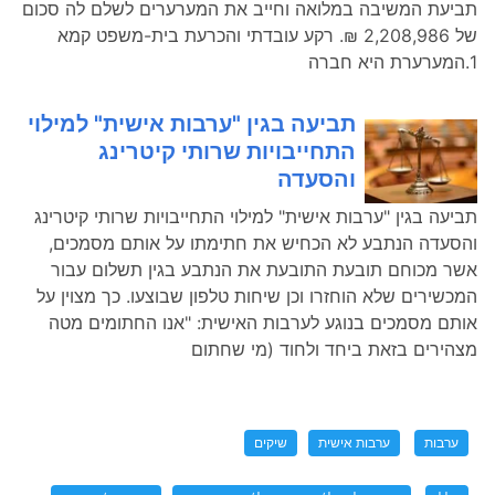
תביעת המשיבה במלואה וחייב את המערערים לשלם לה סכום
של 2,208,986 ₪. רקע עובדתי והכרעת בית-משפט קמא
1.המערערת היא חברה
תביעה בגין "ערבות אישית" למילוי
התחייבויות שרותי קיטרינג
והסעדה
תביעה בגין "ערבות אישית" למילוי התחייבויות שרותי קיטרינג
והסעדה הנתבע לא הכחיש את חתימתו על אותם מסמכים,
אשר מכוחם תובעת התובעת את הנתבע בגין תשלום עבור
המכשירים שלא הוחזרו וכן שיחות טלפון שבוצעו. כך מצוין על
אותם מסמכים בנוגע לערבות האישית: "אנו החתומים מטה
מצהירים בזאת ביחד ולחוד (מי שחתום
ערבות
ערבות אישית
שיקים