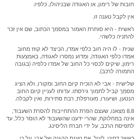
חובות של רימון, או האגודה שבניהולו, כלפיו.
אין לקבל טענה זו.
ראשית - היא סותרת האמור במסמך הכתוב, שם אין זכר
להתניה כלשהי.
שנית - לו היה חוב כלפי אמדו, הכיצד לא קוזז מחוב
אמדו כלפי האגודה, ומדוע נמסרו לאגודה, באמצעות
רימון, שיקים לכסוי כל החוב של אמדו כלפיה (בגובה
התמורה לרכב).
שלישית - אבי לא הוכיח קיום החוב ומקורו, ולא הציג
מסמך קביל לתמוך גירסתו. עדותו לעניין קיום החוב
הנטען, ושיעורו, מעורפלת, רבת סתירות, ואין לקבלה.
8.8 מצאנו, שעצם הפרת ההתחייבות להסרת השעבוד,
אינה במחלוקת, שהרי ידענו שהשעבוד לא הוסר כלל, עד
לתפיסת הרכב, על ידי חברת הליסינג.
כאשר דחינו, לעיל, את טענת ההגנה של אבי, על כי