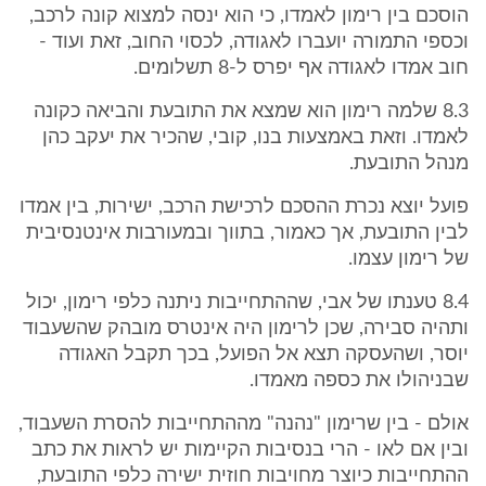
הוסכם בין רימון לאמדו, כי הוא ינסה למצוא קונה לרכב,
וכספי התמורה יועברו לאגודה, לכסוי החוב, זאת ועוד -
חוב אמדו לאגודה אף יפרס ל-8 תשלומים.
8.3 שלמה רימון הוא שמצא את התובעת והביאה כקונה
לאמדו. וזאת באמצעות בנו, קובי, שהכיר את יעקב כהן
מנהל התובעת.
פועל יוצא נכרת ההסכם לרכישת הרכב, ישירות, בין אמדו
לבין התובעת, אך כאמור, בתווך ובמעורבות אינטנסיבית
של רימון עצמו.
8.4 טענתו של אבי, שההתחייבות ניתנה כלפי רימון, יכול
ותהיה סבירה, שכן לרימון היה אינטרס מובהק שהשעבוד
יוסר, ושהעסקה תצא אל הפועל, בכך תקבל האגודה
שבניהולו את כספה מאמדו.
אולם - בין שרימון "נהנה" מההתחייבות להסרת השעבוד,
ובין אם לאו - הרי בנסיבות הקיימות יש לראות את כתב
ההתחייבות כיוצר מחויבות חוזית ישירה כלפי התובעת,