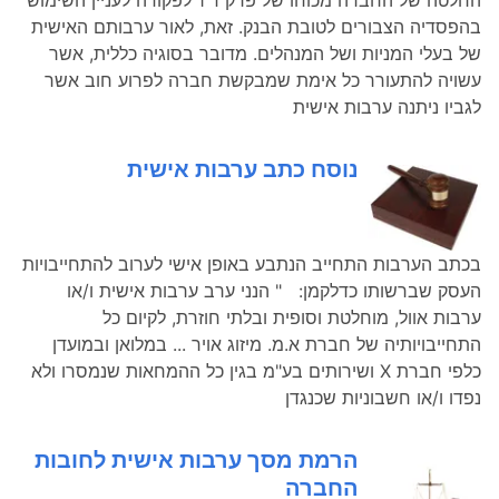
החלטה של החברה מכוחו של פרק ד'1 לפקודה לעניין השימוש
בהפסדיה הצבורים לטובת הבנק. זאת, לאור ערבותם האישית
של בעלי המניות ושל המנהלים. מדובר בסוגיה כללית, אשר
עשויה להתעורר כל אימת שמבקשת חברה לפרוע חוב אשר
לגביו ניתנה ערבות אישית
נוסח כתב ערבות אישית
בכתב הערבות התחייב הנתבע באופן אישי לערוב להתחייבויות
העסק שברשותו כדלקמן: " הנני ערב ערבות אישית ו/או
ערבות אוול, מוחלטת וסופית ובלתי חוזרת, לקיום כל
התחייבויותיה של חברת א.מ. מיזוג אויר ... במלואן ובמועדן
כלפי חברת X ושירותים בע"מ בגין כל ההמחאות שנמסרו ולא
נפדו ו/או חשבוניות שכנגדן
הרמת מסך ערבות אישית לחובות
החברה