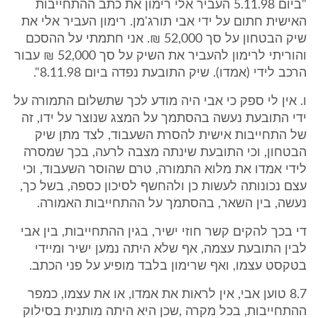
"ביום 5.11.98 העביר אלי רימון את כתב ההתחייבות
האישית חתום על ידי אבי תורג'מן. רימון העביר אלי את
שיק הבטחון על סך 52,000 ₪. אני חתמתי על ההסכם
והוריתי לרימון להעביר את השיק על סך 52,000 ₪ עבור
הרכב לידי (אמדו). שיק התובעת נפדה ביום 8.11.98".
ו. אין לי ספק כי אבי היה מודע לכך שתשלום התמורה על
ידי התובעת נעשה בהסתמך על המצג שנוצר על ידו, זה
של התחייבות אישית להסרת השעבוד, לצד מתן שיק
הבטחון, וכי התובעת שינתה מצבה לרעה, בכך שמסרה
לידי אמדו את מלוא התמורה, טרם שהוסר השעבוד, וכי
עצם נכונותה לעשות כן ולהחשף לסיכון כספה, בשל כך,
נעשה, בין השאר, בהסתמך על ההתחייבות האמורה.
די בכך להקים קשר חוזי ישיר, בגין ההתחייבות, בין אבי
לבין התובעת עצמה, אף שלא היתה נמען ישיר ומיידי
בטקסט עצמו, ואף שרימון בלבד מופיע על פני הכתב.
8.7 טוען אבי, אין לראות את אמדו, או את עצמו, כמפר
ההתחייבות, בכל מקרה ,שכן היא היתה מותנית בסילוק