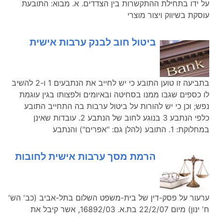
על ידו בתחילת ההתקשרות בין הצדדים. א. מבוא: התובעת
עוסקת בשיווק ויצור מוצרי
ביטול חוב לבנק ערבות אישית
בתביעה זו טוען התובע כי יש לחייב את הנתבעים 1 ו-2 להשיב
לו כספים שגבו ממנו בסחיטה ובאיומים ולפצותו בגין עוגמת
נפש; וכן כי יש להורות על ביטול ערבות בה התחייב התובע
כלפי הנתבע 3 בנוגע לחוב של הנתבע 2. עובדות שאינן
במחלוקת: 1. התובע (להלן גם: "אפרים") והנתבע
הרמת מסך ערבות אישית לחובות
ערעור על פסק-דין של בית-משפט השלום בתל-אביב (כב' הש'
ח' ינון) מיום 22/2/07 בת.א. 16892/03, אשר קיבל את