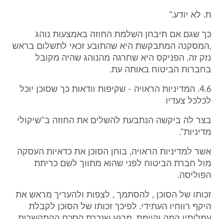
ת. לא יודע."
כך שגם אם תיבחן השלמת החוזה באמצעות נוהג
,המסקנה המתבקשת היא שהתובע זכאי לתשלום בראש
נזק זה. הפניקס היא שחרגה מהנוהג שהיה מקובל
בחברות הביטוח באותה עת.
4.6. המדיניות הראויה - שקיפות וודאות כך שסוכן יוכל
לכלכל צעדיו
בצר לה ביקשה הנתבעת להשלים את החוזה ב"שיקולי
מדיניות".
אשר למדיניות הראויה, בוחן הסוכן את כדאיות העסקה
מול חברת הביטוח לפני שהוא מתווך לשם כריתת
הפוליסה.
זכותו של הסוכן , להסתמך , לצפות ולהעריך מראש את
היקף רווחיו העתידי. לפיכך זכותו של הסוכן לקבלת
עמלותיו קמה וקיימת, מרגע שנכרת הסכם ההתקשרות