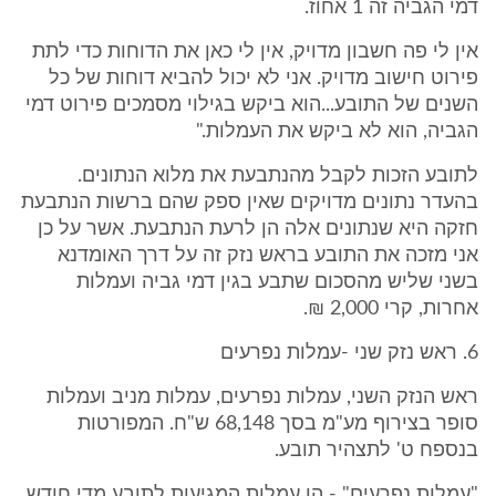
דמי הגביה זה 1 אחוז.
אין לי פה חשבון מדויק, אין לי כאן את הדוחות כדי לתת
פירוט חישוב מדויק. אני לא יכול להביא דוחות של כל
השנים של התובע...הוא ביקש בגילוי מסמכים פירוט דמי
הגביה, הוא לא ביקש את העמלות."
לתובע הזכות לקבל מהנתבעת את מלוא הנתונים.
בהעדר נתונים מדויקים שאין ספק שהם ברשות הנתבעת
חזקה היא שנתונים אלה הן לרעת הנתבעת. אשר על כן
אני מזכה את התובע בראש נזק זה על דרך האומדנא
בשני שליש מהסכום שתבע בגין דמי גביה ועמלות
אחרות, קרי 2,000 ₪.
6. ראש נזק שני -עמלות נפרעים
ראש הנזק השני, עמלות נפרעים, עמלות מניב ועמלות
סופר בצירוף מע"מ בסך 68,148 ש"ח. המפורטות
בנספח ט' לתצהיר תובע.
"עמלות נפרעים" - הן עמלות המגיעות לתובע מדי חודש