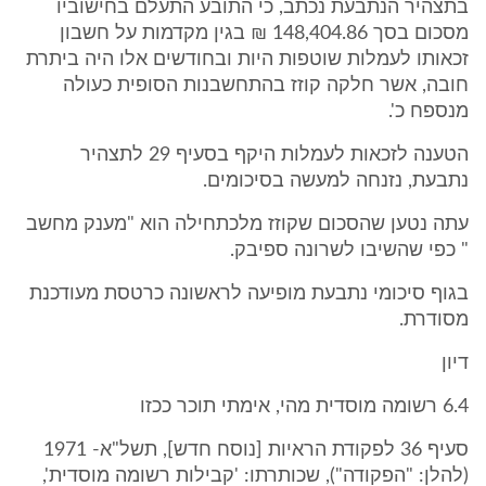
בתצהיר הנתבעת נכתב, כי התובע התעלם בחישוביו
מסכום בסך 148,404.86 ₪ בגין מקדמות על חשבון
זכאותו לעמלות שוטפות היות ובחודשים אלו היה ביתרת
חובה, אשר חלקה קוזז בהתחשבנות הסופית כעולה
מנספח כ'.
הטענה לזכאות לעמלות היקף בסעיף 29 לתצהיר
נתבעת, נזנחה למעשה בסיכומים.
עתה נטען שהסכום שקוזז מלכתחילה הוא "מענק מחשב
" כפי שהשיבו לשרונה ספיבק.
בגוף סיכומי נתבעת מופיעה לראשונה כרטסת מעודכנת
מסודרת.
דיון
6.4 רשומה מוסדית מהי, אימתי תוכר ככזו
סעיף 36 לפקודת הראיות [נוסח חדש], תשל"א- 1971
(להלן: "הפקודה"), שכותרתו: 'קבילות רשומה מוסדית',