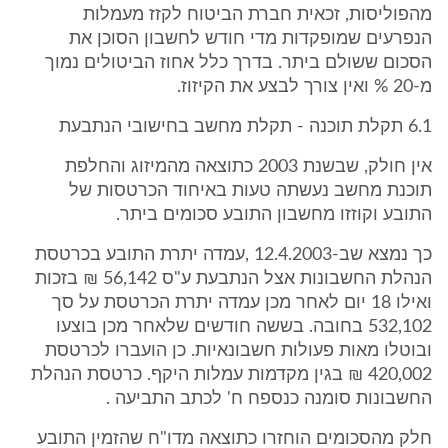
מהפוליסות, זכאית חברת הביטוח לקזז מעמלות
הנפרעים שמופקדות מדי חודש לחשבון הסוכן את
הסכום ששולם ביתר. בדרך כלל אחוז הביטולים נמוך
מ-20 % ואין צורך לבצע את הקיזוז.
6.1 תקלת תוכנה - תקלת מחשב בחישובי הנתבעת
אין חולק, שבשנת 2003 כתוצאה מהמיזוג והחלפת
תוכנת מחשב נעשתה טעות באיחוד הכרטסות של
התובע וקוזזו מחשבון התובע סכומים ביתר.
כך נמצא שב-12.4.2003 ,עמדה יתרת התובע בכרטסת
הנהלת החשבונות אצל הנתבעת ע"ס 56,142 ₪ בזכות
ואילו 18 יום לאחר מכן עמדה יתרת הכרטסת על סך
532,102 בחובה. בששה חודשים שלאחר מכן בוצעו
ובוטלו מאות פעולות חשבונאיות. כן הועברו לכרטסת
420,002 ₪ בגין מקדמות עמלות היקף. כרטסת הנהלת
החשבונות סומנה כנספח ח' לכתב התביעה .
חלק מהסכומים הוחזרו כתוצאה מדו"ח שהזמין התובע