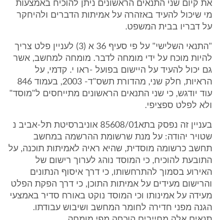
את קיום שני התנאים הראשונים ניתן להוכיח באמצעות
מי שיכול להעיד באזהרה על אמיתות הדברים ולהיחקר
על דבריו בבית המשפט.
"התנאי השלישי" על פי סעיף 36 א (3) לעניין פלט צריך
להיות מוכח על ידי מומחה לדבר. מומחה למחשב, אשר
גם יכול להעיד על היישום בפועל -ראו י. קדמי, על
הראיות, חלק שני, מהדורת תשס"ד- 2003, בעמוד 846
עוד יודגש, כי שני התנאים הראשונים מתייחסים ל"מוסד"
ולא לפלט ספציפי.
בעניין זה נפסק בתא85608/01 אוניברסיטת תל-אביב נ
שטויר יהודה: על מנת שרשומת ההרשמה במחשב
תחשב כרשומה מוסדית, שהיא ראיה לאמיתות תוכנה, על
התובעת להוכיח, כי המוסד נוהג לערוך רישום של
האירוע בסמוך להתרחשותו, כי דרך איסוף הנתונים
והרישום מעידים על אמיתות התוכן, כי דרך הפקת הפלט
מעידה על אמינותו וכי המוסד נוקט באורח סדיר באמצעי
הגנה מפני חדירה לחומר המחשב ושיבוש עבודתו.
תנאים אלה מחייבים הוכחה מפי מומחה.