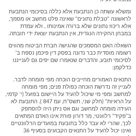
ומשלא עשתה כן הנתבעת אלא כללה בסיכומי הנתבעת
לראשונה "טבלת נתונים" שאינה פלט מחשב או מסמך,
אלא ריכוז נתונים שלא ברורה אמינותו , ולא עמדת
במבחן החקירה הנגדית, אין הנתבעת יוצאת ידי חובתה.
השאלה האם המסמכים שהגישה חברת הביטוח מהווים
רשומה מוסדית כבר נדונה בפסק דין פיכמן נספח ב'
לסיכומי תובע, והדברים שנאמרו שם יפים גם לענייננו
כדלקמן:
התנאים האמורים מחייבים הוכחה מפי מומחה לדבר.
לעניין זה נדרשת הוכחה כפולת פנים; מפי מומחה
למחשב ומפי מי שיכול להעיד על היישום בפועל (י' קדמי,
על הראיות" (חלק שני, תשס"ח, עמ 847 ). התובעת לא
העידה מומחה למחשב וגם אס ניתן היה להסתפק
ב"פקיד" רלוונטי, מר דורון פורת אינו האדם המתאים
לכך, שהרי לא עבד כלל בתובעת במועדים הרלוונטיים
ואינו יכול להעיד על התנאים הקבועים בסעיף 36