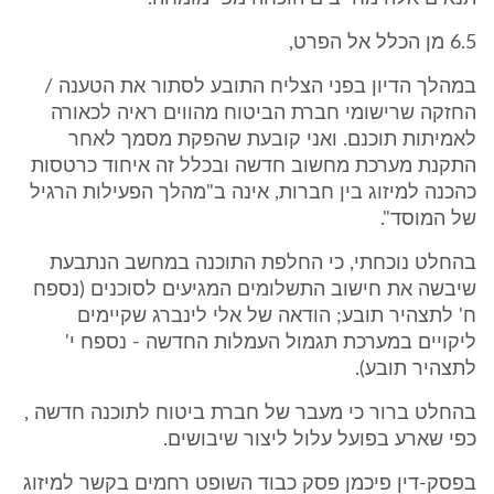
6.5 מן הכלל אל הפרט,
במהלך הדיון בפני הצליח התובע לסתור את הטענה /
החזקה שרישומי חברת הביטוח מהווים ראיה לכאורה
לאמיתות תוכנם. ואני קובעת שהפקת מסמך לאחר
התקנת מערכת מחשוב חדשה ובכלל זה איחוד כרטסות
כהכנה למיזוג בין חברות, אינה ב"מהלך הפעילות הרגיל
של המוסד".
בהחלט נוכחתי, כי החלפת התוכנה במחשב הנתבעת
שיבשה את חישוב התשלומים המגיעים לסוכנים (נספח
ח' לתצהיר תובע; הודאה של אלי לינברג שקיימים
ליקויים במערכת תגמול העמלות החדשה - נספח י'
לתצהיר תובע).
בהחלט ברור כי מעבר של חברת ביטוח לתוכנה חדשה ,
כפי שארע בפועל עלול ליצור שיבושים.
בפסק-דין פיכמן פסק כבוד השופט רחמים בקשר למיזוג