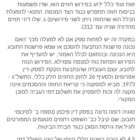
זאת ועוד כלל ידוע בפירוש חוזים הוא, שדו משמעות
בניסוח חוזה תתפרש כנגד הצד המנסח. התנאי להפעלת
הכלל הוא שהחוזה ניתן לשני פירושים) ג. שלו דיני חוזים
מהדורה שניה עמ' 312).
במקרה זה יש לפחות ספק אם לא למעלה מכך 'האם
נכונה פרשנות הנתבעת להסכם או שמא פרשנות התובע
היא הנכונה ובהתאם לכלל האמור, יש להעדיף את
הפירוש הפחות נוח למנסח וממילא, הפירוש הנוח
לתובע. עצם העובדה שהנתבעת נזקקת לפסק-דין
אפרופים ולסעיף 26 לחוק החוזים חלק כללי, התשל"ג -
1973, מביא למסקנה כי קריאת החוזה וההסכמים אינה
מקנה לה זכות להפסיק את תשלום דמי הגביה לסוכן
המקורי.
סוגיה דומה נדונה בפסק דין פיכמן (נספח ב' לסיכומי
תובע), שם קיבל כב' השופט רחמים מטעמים המפורטים
לעיל את גירסת הסוכן כנגד חברת הביטוח.
4.5 לא הוכח בשנים הללו קיומו של נוהג השולל דמי