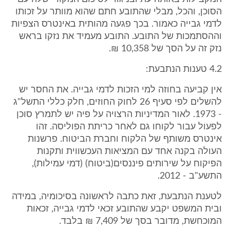
הסוכן, והכל, מבלי שהתובע חתם שהוא מוותר על זכותו
לדמי גבייה כאמור. בכך פגעה מהותית באינטרס הצפיות
וההסתמכות של התובע. התובע מעמיד את נזקו בראש
נזק זה על הסך של 10,358 ₪.
4.2 טענות הנתבעת:
אין קביעה בחוזה למי הזכות לדמי גבייה. את החסר יש
להשלים לפי סעיף 26 לחוק החוזים, חלק כללי התשל"ג
- 1973. לאור המדיניות הרצויה על פיה יש לתמרץ סוכן
לפעול עבור לקוחו גם לאחר כריתת הפוליסה. זהו
אינטרס משותף של הלקוח וחברת הביטוח. פרשנות
העולה בקנה אחד עם המציאות העכשווית ותקנות
הפיקוח על שירותים פיננסים(ביטוח) (דמי עמילות),
התשע"ב - 2012.
לטענת הנתבעת, זאת כתבה לראשונה בסיכומיה, במידה
ובית המשפט יקבע שהתובע זכאי לדמי גבייה, זכאות
המוכחשת, מדובר בסך של 7,409 ₪ בלבד.