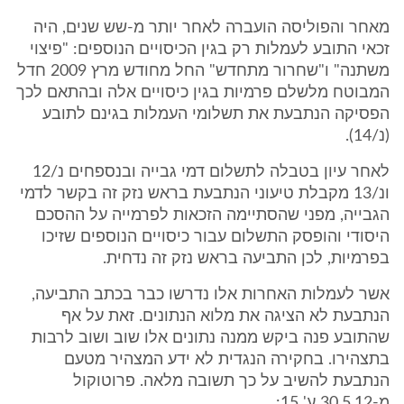
מאחר והפוליסה הועברה לאחר יותר מ-שש שנים, היה
זכאי התובע לעמלות רק בגין הכיסויים הנוספים: "פיצוי
משתנה" ו"שחרור מתחדש" החל מחודש מרץ 2009 חדל
המבוטח מלשלם פרמיות בגין כיסויים אלה ובהתאם לכך
הפסיקה הנתבעת את תשלומי העמלות בגינם לתובע
(נ/14).
לאחר עיון בטבלה לתשלום דמי גבייה ובנספחים נ/12
ונ/13 מקבלת טיעוני הנתבעת בראש נזק זה בקשר לדמי
הגבייה, מפני שהסתיימה הזכאות לפרמייה על ההסכם
היסודי והופסק התשלום עבור כיסויים הנוספים שזיכו
בפרמיות, לכן התביעה בראש נזק זה נדחית.
אשר לעמלות האחרות אלו נדרשו כבר בכתב התביעה,
הנתבעת לא הציגה את מלוא הנתונים. זאת על אף
שהתובע פנה ביקש ממנה נתונים אלו שוב ושוב לרבות
בתצהירו. בחקירה הנגדית לא ידע המצהיר מטעם
הנתבעת להשיב על כך תשובה מלאה. פרוטוקול
מ-30.5.12 ע' 15: