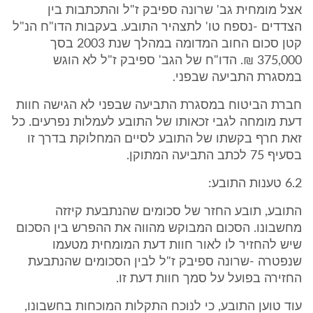
אצל מומחית גב' שרונה ספיבק ז"ל והתכתבות בין
הצדדים -נספח טו' לתצהיר התובע. בעקבות הדו"ח הנ"ל
קטן סכום החוב המדומה במהלך שנת 2003 בסך
375,000 ₪. הדו"ח של הגב' ספיבק ז"ל לא הוגש
במסגרת התביעה שבפני.
חברת הביטוח במסגרת התביעה שבפני לא הגישה חוות
דעת מומחה לגבי זכאותו של התובע לעמלות נפרעים. כל
זאת חרף בקשתו של התובע לסיים המחלוקת בדרך זו
בסעיף 75 לכתב התביעה המתוקן.
6.2 טענות התובע:
התובע, תובע החזר של סכומים שהנתבעת קיזזה
מחשבונו. הסכום המבוקש מהווה את ההפרש בין הסכום
שיש להחזיר לו לאור חוות דעת המומחית מטעמו
שנפטרה -שרונה ספיבק ז"ל לבין הסכומים שהנתבעת
החזירה בפועל על סמך חוות דעת זו.
עוד טוען התובע, כי לנוכח התקלות המוכחות בחשבונו,