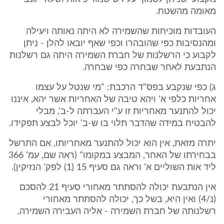
מאומה מהשטח.
העובדות מוכיחות שהשמירה לא היתה נאותה ויעילה
ומהנסיבות כפי שהובהרו וכפי שאף יובאו להלן - ניתן
לקבוע כי הרשלנות של חברת השמירה היתה גם רשלנות
הנתבעת לאחר שבחרה כפי שבחרה.
ג) כפי שנקבע בפס"ד הרכבת: "מי שנטל על עצמו
אחריות כלפי א' ויהא טיבה של האחריות אשר יהא, איננו
יכול להתנער מאחריות זו ע"י העברתה ל-ב', מבלי
להבטיח במידה שהדבר תלוי בו ש-ב' יוכל לבצע תפקידו.
יתרה מזאת, אין הוא יכול להתנער מאחריותו, אם התרשל
בבחירתו של האחר, המבצע במקומו" (ראה שם, עמ' 366
ליד אות השוליים א' וראה גם סעיף 15 (1) לפק' הנזיקין).
אין הנתבעת יכולה להסתתר מאחורי סעיף 21 להסכם
(נ/4) ואין היא, בשל כך, יכולה להסתתר מאחורי
רשלנותה של חברת השמירה - אליה העבירה השמירה.