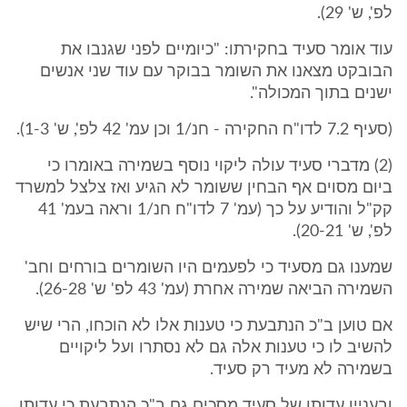
לפ', ש' 29).
עוד אומר סעיד בחקירתו: "כיומיים לפני שגנבו את
הבובקט מצאנו את השומר בבוקר עם עוד שני אנשים
ישנים בתוך המכולה".
(סעיף 7.2 לדו"ח החקירה - חנ/1 וכן עמ' 42 לפ', ש' 1-3).
(2) מדברי סעיד עולה ליקוי נוסף בשמירה באומרו כי
ביום מסוים אף הבחין ששומר לא הגיע ואז צלצל למשרד
קק"ל והודיע על כך (עמ' 7 לדו"ח חנ/1 וראה בעמ' 41
לפ', ש' 20-21).
שמענו גם מסעיד כי לפעמים היו השומרים בורחים וחב'
השמירה הביאה שמירה אחרת (עמ' 43 לפ' ש' 26-28).
אם טוען ב"כ הנתבעת כי טענות אלו לא הוכחו, הרי שיש
להשיב לו כי טענות אלה גם לא נסתרו ועל ליקויים
בשמירה לא מעיד רק סעיד.
ובעניין עדותו של סעיד מסכים גם ב"כ הנתבעת כי עדותו