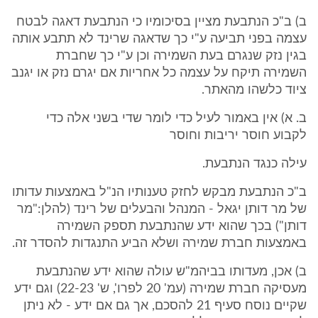
ב) ב"כ הנתבעת מציין בסיכומיו כי הנתבעת דאגה לבטח
עצמה בפני תביעה ע"י כך שדאגה שרינד לא תתבע אותה
בגין נזק שנגרם בעת השמירה וכן ע"י כך שחברת
השמירה תיקח על עצמה כל אחריות אם יגרם נזק או יגנב
ציוד כלשהו מהאתר.
ב. א) אין באמור לעיל כדי לומר שדי בשני אלה כדי
לקבוע חוסר יריבות וחוסר
עילה כנגד הנתבעת.
ב"כ הנתבעת מבקש לחזק טענותיו הנ"ל באמצעות עדותו
של מר דותן יגאל - המנהל והבעלים של רינד (להלן:"מר
דותן") בכך שהוא ידע שהנתבעת תספק השמירה
באמצעות חברת שמירה ושלא הביע התנגדות להסדר זה.
ב) אכן, מעדותו בביהמ"ש עולה שהוא ידע שהנתבעת
מעסיקה חברת שמירה (עמ' 20 לפרו', ש' 22-23) וגם ידע
שקיים נוסח סעיף 21 להסכם, אך גם אם ידע - לא ניתן