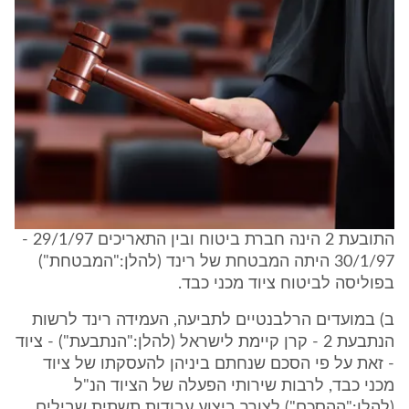
התובעת 2 הינה חברת ביטוח ובין התאריכים 29/1/97 -
30/1/97 היתה המבטחת של רינד (להלן:"המבטחת")
בפוליסה לביטוח ציוד מכני כבד.
ב) במועדים הרלבנטיים לתביעה, העמידה רינד לרשות
הנתבעת 2 - קרן קיימת לישראל (להלן:"הנתבעת") - ציוד
- זאת על פי הסכם שנחתם ביניהן להעסקתו של ציוד
מכני כבד, לרבות שירותי הפעלה של הציוד הנ"ל
(להלן:"ההסכם") לצורך ביצוע עבודות תשתית שבילים