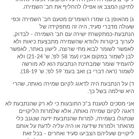
לתיקון המצב או אפילו להחליף את חב' השמירה.
ג) מהאופן בו שמרו השומרים מטעם חב' השמירה וכפי
שעולה מדברי סעיד, היה זה מתפקידה של
הנתבעת-כמתקשרת ישירה עם חב' השמירה - לבדוק,
לערוך ביקורות ולוודא שהשמירה מתבצעת כיאות ולא
לאפשר לשומר לבוא מתי שרוצה, לישון באתר, לאפשר
לבן לשמור במקום אביו (עמ' 58 לפ', ש' 21-24) ולא
להעמיד שומר שמבחינת הנתבעת הוא לא מורשה
לשמור (ראה דברי בן זאב בעמ' 59 לפ', ש' 18-19).
ד) על הנתבעת היה לדאוג לקיום שמירה נאותה, שהרי
היא שילמה בשל כך.
אני מסכים לטענת ב"כ התובעות כי לא רק שהנתבעת לא
דאגה לקיום שמירה נאותה, אלא שלמרות הליקויים
שנתגלו בשמירה, למרות שהנתבעת ידעה שנגנב כלי
מהאתר ולמרות שידעה או היה עליה לדעת על אותם
ליקויים שעליהם הצביעו סעיד ואחרים - בכל זאת