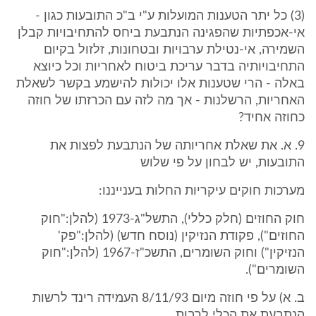
(3) כל יתר הטענות המועלות ע"י ב"כ התובעות כגון -
אי-אכפתיות שהפגינה הנתבעת ביחס להתחיבויות קבלן
השמירה, אי-נטילת ערבויות ובטחונות, זלזול בקיום
התחיבויותיה בדבר עריכת ביטוח לאחריות וכל כיוצא
באלה - הרי שטענות אלו יכולות להישמע בקשר לשאלת
האחריות, הרשלנות - אך מה לזה עם הכרזתו של חוזה
כחוזה אחיד?
9. א. את שאלת אחריותה של הנתבעת לפצות את
התובעות, יש לבחון על פי שלוש
מערכות חוקים עיקריות החלות בענייננו:
חוק החוזים (חלק כללי), התשל"ג-1973 (להלן:"חוק
החוזים"), פקודת הנזיקין (נוסח חדש) (להלן:"פק'
הנזיקין") וחוק השומרים, התשכ"ז-1967 (להלן:"חוק
השומרים").
ב. א) על פי חוזה מיום 8/11/93 העמידה רינד לרשות
הנתבעת את הכלי לרבות