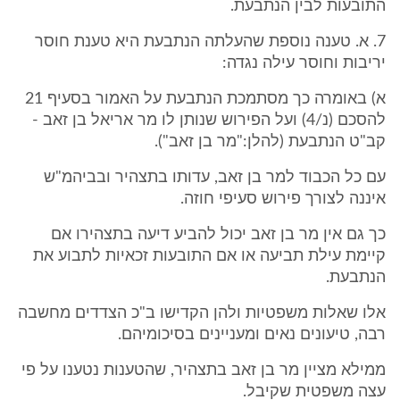
התובעות לבין הנתבעת.
7. א. טענה נוספת שהעלתה הנתבעת היא טענת חוסר
יריבות וחוסר עילה נגדה:
א) באומרה כך מסתמכת הנתבעת על האמור בסעיף 21
להסכם (נ/4) ועל הפירוש שנותן לו מר אריאל בן זאב -
קב"ט הנתבעת (להלן:"מר בן זאב").
עם כל הכבוד למר בן זאב, עדותו בתצהיר ובביהמ"ש
איננה לצורך פירוש סעיפי חוזה.
כך גם אין מר בן זאב יכול להביע דיעה בתצהירו אם
קיימת עילת תביעה או אם התובעות זכאיות לתבוע את
הנתבעת.
אלו שאלות משפטיות ולהן הקדישו ב"כ הצדדים מחשבה
רבה, טיעונים נאים ומעניינים בסיכומיהם.
ממילא מציין מר בן זאב בתצהיר, שהטענות נטענו על פי
עצה משפטית שקיבל.