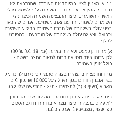
11. א. מעניין לציין במיוחד את העובדה, שהנתבעת לא
טרחה להזמין אף עד מחברת השמירה ע"מ לשמוע מכלי
ראשון - השומרים, כיצד התבצעה השמירה וכיצד נהגו
השומרים לשמור. יחד עם זאת, משמיעת העדים שהובאו
בפני עולה רשלנותה של חברת השמירה בביצוע השמירה
וכפועל יוצא גם עולה רשלנותה של הנתבעת - כמפורט
להלן:
א) מר דותן כמעט ולא היה באתר, (עמ' 18 לפ', ש' 30)
לכן עדותו אינה מסייעת רבות לתאור המצב בשטח -
כולל אופן השמירה.
מר דותן מציין בתצהירו בצורה סתמית כי נגרם לרינד נזק
בגין אובדן רווחים בסך העולה על 10,000 ₪ נכון ליום
הארוע (סעיף 8 (ב) לתצהירו - ת/2 - ההדגשה שלי ג.ב).
רינד לא הוכיחה אובדן רווח זה - מה עוד שגם מר דותן
לא פירט בתצהירו כיצד נוצר אובדן הרווח וגם הסכום,
כפי שצוין, מצביע על הערכה בלבד.