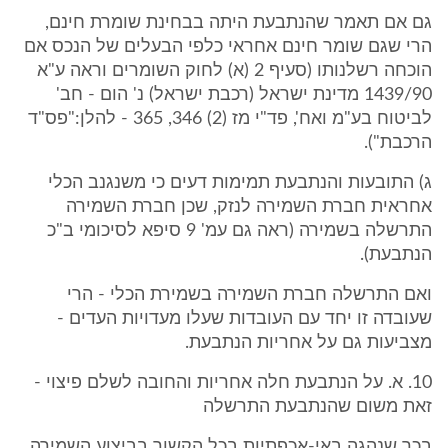
גם אם תאמר שהנתבעת היתה בבחינת שומרת חינם,
הרי שגם שומר חינם אחראי כלפי הבעלים של הנכס אם
הוכחה רשלנותו (סעיף 2 (א) לחוק השומרים וראה ע"א
1439/90 מדינת ישראל (רכבת ישראל) נ' הום - חב'
לביטוח בע"מ ואח', פד"י מז (2) 346, 365 - להלן:"פס"ד
הרכבת").
ג) התובעות והנתבעת תמימות דעים כי משנגנב הכלי
אחראית חברת השמירה לנזק, שכן חברת השמירה
התרשלה בשמירה (ראה גם עמ' 9 סיפא לסיכומי ב"כ
הנתבעת).
ואם התרשלה חברת השמירה בשמירת הכלי - הרי
שעובדה זו יחד עם העובדות שעלו מעדויות העדים -
מצביעות גם על אחריות הנתבעת.
10. א. על הנתבעת חלה אחריות והחובה לשלם פיצוי -
זאת משום שהנתבעת התרשלה
בכך שנהגה באי-אכפתיות בכל הקשור בביצוע השמירה