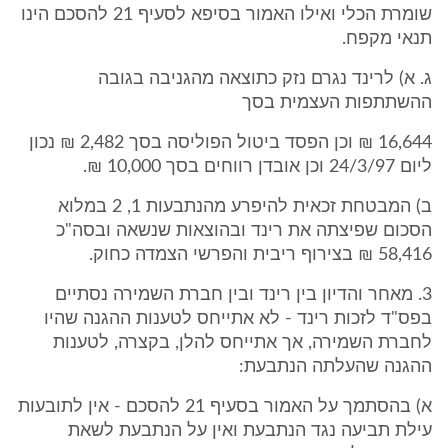
שומרת הכלי ואילו האמור בסיפא לסעיף 21 להסכם הינו
תנאי מקפח.
ג. א) לרינד נגרם נזק כתוצאה מהגניבה בגובה
ההשתתפות העצמית בסך
16,644 ₪ וכן הפסד ביטול הפוליסה בסך 2,482 ₪ נכון
ליום 24/3/97 וכן אובדן רווחים בסך 10,000 ₪.
ב) המבטחת זכאית להיפרע מהנתבעות 1, 2 במלוא
הסכום שפיצתה את רינד ובהוצאות שנשאה ובסה"כ
58,416 ₪ בצירוף ריבית והפרשי הצמדה כחוק.
3. מאחר והדיון בין רינד ובין חברת השמירה נסתיים
בפס"ד לזכות רינד - לא אתייחס לטענות ההגנה שהיו
לחברת השמירה, אך אתייחס להלן, בקצרה, לטענות
ההגנה שהעלתה הנתבעת:
א) בהסתמך על האמור בסעיף 21 להסכם - אין לתובעות
עילת תביעה נגד הנתבעת ואין על הנתבעת לשאת