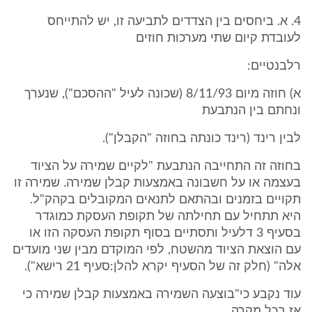
4. א. ביחסים בין הצדדים לתביעה זו, יש להתייחס
לעובדת קיום שתי מערכות חוזים
רלבנטיים:
א) חוזה מיום 8/11/93 (שכונה לעיל "ההסכם"), שנערך
ונחתם בין הנתבעת
לבין רינד (רינד כונתה בחוזה "הקבלן").
בחוזה זה התחייבה הנתבעת "לקיים שמירה על הציוד
בעצמה או על חשבונה באמצעות קבלן שמירה. שמירה זו
תקויים בזמנים ובהתאם לתנאים המקובלים בקהק"ל.
היא תתחיל עם תחילתה של תקופת העסקת כמוגדר
בסעיף 3 דלעיל ותסתיים בסוף תקופת העסקה הזו או
עם הוצאת הציוד מהשטח, לפי המוקדם מבין שני מועדים
אלה" (חלק זה של הסעיף יקרא להלן:סעיף 21 רישא").
עוד נקבע כי"בוצעה השמירה באמצעות קבלן שמירה כי
אז בכל מקרה