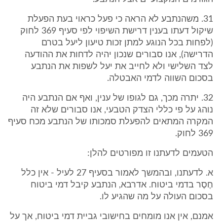
31. משהנתבע לא הראה כי פעל כראוי בעת הפעלת
שיקול דעתו בענין דרישת השיפוי לפי סעיף 369 לחוק
(לפחות בכל הנוגע למתן זכות טיעון ליעל בטרם
הדרישה), אנו סבורים שנכון יהיה לדחות את ההודעה
לצד השלישי ולא לחייב את יעל לשפות את הנתבע
בסכום השווה לדמי האבטלה.
32. יתרה מכך, גם לגופו של ענין, ואף אם הנתבע היה
נוהג על פי כללי הצדק הטבעי, אנו סבורים שלא זה
המקרה המתאים להפעלת סמכותו של הנתבע מכח סעיף
369 לחוק.
הטעמים לדעתנו זו מפורטים להלן:
א. לדעתנו, ובהמשך לאמור בסעיף 27 לעיל - אין כלל
חֶסֶר בדמי ביטוח. אדרבא, הנתבע קיבל דמי ביטוח
בסכום העולה על מה שהגיע לו.
אמנם, אין אנו מומחים בחישובי גביית דמי ביטוח, אך על