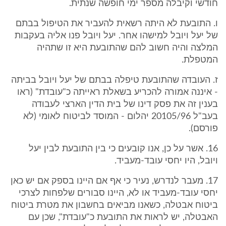
חודשי וקיבלה מספר ימי חופשה שנתית.
ו. התובעת לא היתה רשאית להעביר את הטיפול בבתם
של יעל ויובל למישהו אחר. יעל ויובל פנו אליה בעקבות
המלצה והיה חשוב להם שהתובעת היא זו שתהיה
המטפלת.
ז. העובדה שהתובעת טיפלה בבתם של יעל ויובל בביתה
- איננה אמורה להכריע בשאלת ראייתה כ"עובדת" (ראו
בענין זה את פסק דינו של בית הדין הארצי לעבודה
בעב"ל 20105/96 יהלום - המוסד לביטוח לאומי (לא
פורסם).
16. אשר על כן, אנו קובעים כי בין התובעת לבין יעל
ויובל, היו יחסי עובד-מעביד.
17. מעבר לנדרש, נעיר כי אף אם היינו בספק אם יש כאן
יחסי עובד-מעביד או לא, היינו סבורים שלפחות לצרכי
ביטוח אבטלה, כשאנו מביאים בחשבון את מטרת ביטוח
האבטלה, יש לראות את התובעת כ"עובדת", שכן עם