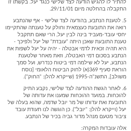
להתיר לו להגיש הודעה לצד שלישי כנגד יעל. בקשתו זו
התקבלה בהחלטה מיום 29/11/01.
5. לטענת הנתבע, בהודעה לצד שלישי - אף שהנתבע
רואה את התובעת כעצמאית וחולק על טענתה שהתקיימו
יחסי עובד-מעביד בינה לבין יעל, הרי שאם תתקבל
טענת התובעת שאכן היתה "עובדת" של יעל ולפיכך -
היא תהיה זכאית לדמי אבטלה - יהיה על יעל לשפות את
הנתבע בסכום דמי האבטלה, וזאת מאחר שלטענת
הנתבע, יעל לא שילמה דמי ביטוח כנדרש, ועל סמך
הוראת סעיף 369(א) לחוק הביטוח הלאומי [נוסח
משולב], התשנ"ה-1995 (שייקרא להלן: "החוק").
6. לאחר הגשת ההודעה לצד שלישי, נקבע התיק
להוכחות. במועד ההוכחות שמענו את עדותה של
התובעת ואת עדותו של מר יובל שדמה, שהוא בעלה של
יעל (וייקרא להלן: "יובל"). כן הוגשה לנו תעודת עובד
ציבור מטעם מנהל מדור גביה בכיר של הנתבע.
אלה עובדות המקרה: