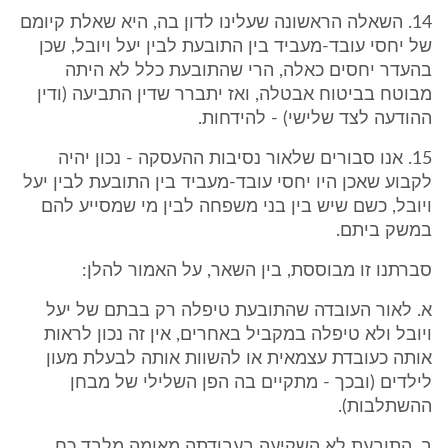
14. השאלה הראשונה שעלינו לדון בה, היא שאלת קיומם
של יחסי עובד-מעביד בין התובעת לבין יעל ויובל, שכן
בהעדר יחסים כאלה, הרי שהתובעת כלל לא היתה
מבוטח בביטוח אבטלה, ואז יתברר שדין התביעה (ודין
ההודעה לצד שלישי) - להידחות.
15. אנו סבורים שלאור נסיבות ההעסקה - נכון יהיה
לקבוע שאכן היו יחסי עובד-מעביד בין התובעת לבין יעל
ויובל, כשם שיש בין בני משפחה לבין מי שמסייע להם
במשק ביתם.
סברתנו זו מבוססת, בין השאר, על האמור להלן:
א. לאור העובדה שהתובעת טיפלה רק בבתם של יעל
ויובל ולא טיפלה במקביל באחרים, אין זה נכון לראות
אותה כעובדת עצמאית או להשוות אותה לבעלת מעון
לילדים (ובכך - מתקיים בה הפן השלילי של מבחן
ההשתלבות).
ב. התובעת לא השקיעה בעבודתה מאומה מלבד כח