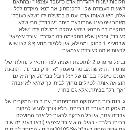
חלופות שונות להגדרת אדם כ"עובד עצמאי" (בהתאם
לשעות העבודה שלו ולהכנסתו), אך תנאי מוקדם לכל
אלה, היא שאותו אדם יעסוק במשלח ידו "שלא כעובד".
מאחר שמצאנו שהתובעת היתה "עובדת", הרי שלא
התקיים בה התנאי שהיא עסקה במשלח ידה "שלא
כעובד", ומכאן שלא התקיימה בה הגדרת "עובד עצמאי"
שבסעיף 1 לחוק, וממילא, אין ללמוד מסעיף 3 לצו שיש
לראות אותה כעובדת עצמאית.
ב. על פי פרט 2 לתוספת השניה לצו - תנאי לתחולתו של
פרט זה, היא שהמבוטח מועסק "אך ורק בביתו". התובעת
אמנם טיפלה בבתם של יעל ויובל בביתה, אך היא גם
הוציאה אותה לטיולים מחוץ לבית, כך שהיא לא עבדה
"אך ורק" בביתה, אלא גם בחוץ.
ג. בנסיבות התעסוקה המתפתחות, עם ריבוי המקרים של
מועסקים העובדים בביתם, בלא צורך להגיע למקום
עבודה אחר, אין כל הצדקה לראות כל אדם המועסק
בביתו בלבד - כאילו הוא עובד עצמאי (וראו בענין זה שוב
את אשר נפסק בעב"ל 20105/96יהלום - המוסד לביטוח