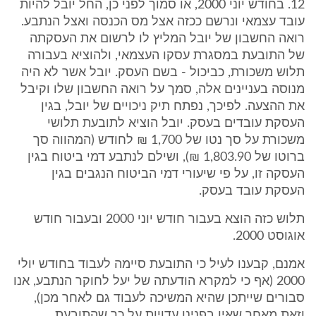
12. בחודש יוני 2000, או סמוך לפני כן, החל יובל להיות
עובד עצמאי ונרשם ככזה אצל מס הכנסה ואצל הנתבע.
רואה החשבון של יובל המליץ לו לרשום את העסקתה
של התובעת במסגרת עסקו העצמאי, ולהוציא בעבורה
תלוש משכורת, כביכול - בשם העסק. יובל אשר לא היה
מנוסה בעניינים אלה, סמך על רואה החשבון שלו וקיבל
את ההצעה. לפיכך, נפתח תיק ניכויים של יובל, בגין
העסקת עובדים בעסק. יובל הוציא לתובעת תלושי
משכורת על סך נטו של 1,700 ₪ לחודש (המהווה סך
ברוטו של 1,803.90 ₪), ושילם לנתבע דמי ביטוח בגין
העסקה זו, על פי שיעורי דמי הביטוח הנגבים בגין
העסקת עובד בעסק.
תלוש כזה הוצא בעבור חודש יוני 2000 ובעבור חודש
אוגוסט 2000.
אמנם, קבענו לעיל כי התובעת סיימה לעבוד בחודש יולי
2000 (אף כי למקרא הודעתה של יעל לחוקר הנתבע, אנו
סבורים שייתכן שהיא המשיכה לעבוד גם לאחר מכן),
וזאת מאחר שאין בפנינו עדויות על כך שהתובעת