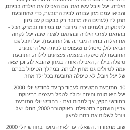
הילדה. יעל ויובל עשו זאת; הם האכילו את הילדה בביתם,
והביאו עמם מזון עבורה לבית התובעת, כדי שהתובעת
תתן לה (לעתים היה מדובר רק בבקבוק עם מזון
לתינוקות, ולעתים היה מדובר גם בפירות ובמרק. הכל -
בהתאם לצרכי הילדה ובהתאם לשעה שבה יעל לקחה
את הילדה בחזרה מביתה של התובעת). יעל ויובל גם
הביאו לול, טיטולים וצעצועים לביתה של התובעת.
התובעת לא סיפקה בעצמה צעצועים לילדה. התובעת
טיפלה בילדה, האכילה אותה במזון שהובא לה, וכן יצאה
עמה לטיולים גם מחוץ לביתה. במהלך הטיפול בבתם
של יעל ויובל, לא טיפלה התובעת בכל ילד אחר.
10. התובעת המשיכה לעבוד כך עד לחודש יולי 2000.
יעל היא מורה והיתה יכולה לטפל בעצמה בתינוקת
בחודשי הקיץ, אך למרות זאת - בחודש יולי התובעת
עדיין הועסקה כמטפלת. באוקטובר 2000, החלו יעל
ויובל לשלוח את בתם למעון.
שוב מתעוררת השאלה עד לאיזה מועד בחודש יולי 2000