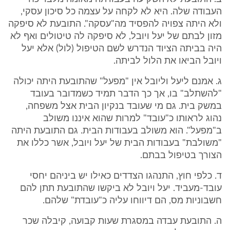
העבודה שלה. היא לא לקחה על עצמה כל סיכון עסקי,
ולא היתה צפויה להפסיד מה"עסקה". התובעת לא סיפקה
מזון לבתם של יעל ויובל, לא סיפקה לה טיטולים ואף לא
היה בביתה הציוד הנדרש לשם הטיפול (לול) אלא יעל
ויובל הביאו את הלול לביתה.
ג. אמנם ליעל וליובל אין "מפעל" שהתובעת היתה יכולה
"להשתלב" בו, אך כך הדבר תמיד כשמדובר בעובד
במשק בית. גם מי שעובד בנקיון הבית אצל משפחה,
נהוג לראותו כ"עובד" למרות שהוא איננו משולב
ב"מפעל". הוא משולב בעבודות הבית. גם התובעת היתה
"משולבת" בעבודות הבית של יעל ויובל, אשר כללו את
הצורך בטיפול בבתם.
ד. כלפי חוץ, התנהגו הצדדים כאילו יש ביניהם יחסי
עובד-מעביד. יעל ויובל לא ביקשו שהתובעת תתן להם
חשבוניות מס, הם דיווחו עליה כ"עובדת" שלהם.
ה. התובעת עבדה במסגרת שעות קבועה, קיבלה שכר