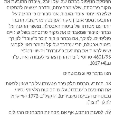
הפסקת הטיפול בבתם של יעל ויובל, איבדה התובעת את
מקור פרנסתה, שלא מבחירתה, והדבר מגיעים למסקנה
שלא היו יחסי עובד-מעביד. אנו סבורים כי ההגנה על
התובעת מפני אובדן מקור הפרנסה מתיישבת הרבה
יותר עם מטרתו של ביטוח האבטלה, מאשר ההגנה על
נבחרי ציבור שמאבדים את מקור פרנסתם בשל שינויים
פוליטיים. לפיכך, אם נבחר ציבור הוכר כ"עובד" לצורך
ביטוח אבטלה, הרי שבדרך של קל וחומר ראוי לקבוע
שיש לראות את התובעת כ"עובדת" (השוו: דנג"צ
4601/95 סרוסי נ' בית הדין הארצי לעבודה ואח', פ"ד
נב(4) 817).
הצו בדבר סיווג מבוטחים
18. הנתבע מבסס חלק ניכר מטענתו על כך שאין לראות
את התובעת כ"עובדת", על צו הביטוח הלאומי (סיווג
מבוטחים וקביעת מעבידים), התשל"ב-1972 (שייקרא
להלן: "הצו").
19. לטענת הנתבע, אף אם מבחינת המבחנים הרגילים