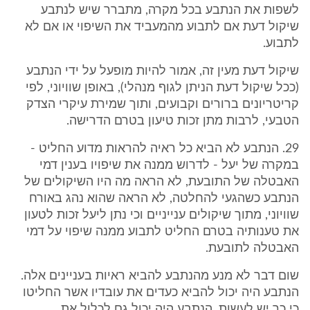
לשפות את הנתבע בכל מקרה, מתברר שיש לנתבע
שיקול דעת אם לתבוע מהמעביד את השיפוי או אם לא
לתבוע.
שיקול דעת מעין זה, אמור להיות מופעל על ידי הנתבע
(ככל שיקול דעת הניתן לגוף מנהלי), באופן שוויוני, לפי
קריטריונים ברורים וקבועים, ותוך שמירת עיקרי הצדק
הטבעי, לרבות מתן זכות טיעון בטרם הדרישה.
29. הנתבע לא הביא כל ראיה להראות מדוע החליט -
במקרה של יעל - לדרוש ממנה את שיפויו בענין דמי
האבטלה של התובעת, לא הראה מה היו השיקולים של
הנתבע כשהגעי להחלטה, לא הראה שהוא נהג באורח
שוויוני, מתוך שיקולים ענייניים וכי נתן ליעל זכות לטעון
את טענותיה בטרם החליט לתבוע ממנה שיפוי על דמי
האבטלה לתובעת.
שום דבר לא מנע מהנתבע להביא ראיות בעניינים אלה.
הנתבע היה יכול להביא כעדים את עובדיו אשר החליטו
כי כך יש לעשות, הנתבע היה יכול גם לכלול את