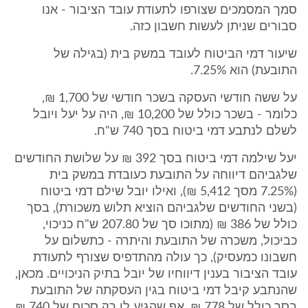
סמך המסמכים שצורפו לתעודת עובד הציבור - אנו
סבורים שניתן לעשות חשבון כזה.
שיעור דמי הביטוח לעובד במשק בית (בגילה של
התובעת) הוא 7.25%.
על ששה חודשי העסקה בשכר חודשי של 1,700 ₪,
כלומר - בשכר כולל של 10,200 ₪, היה על יעל ויובל
לשלם לנתבע דמי ביטוח בסך 740 ש"ח.
יעל שילמה דמי ביטוח בסך 392 ₪ על שלושת החודשים
שלגביהם דיווחה על התובעת כעובדת במשק בית
(7.25% מסך 5,412 ₪), ואילו יובל שילם דמי ביטוח
(בשני החודשים שלגביהם הוציא תלוש משכורת), בסך
כולל של 386 ₪ (מתוכו סך של 207.80 ש"ח כניכוי,
כביכול, משכרה של התובעת והיתרה - כתשלום על
חשבונו כמעסיק), כך עולה מהתדפיס שצורף לתעודת
עובד הציבור בענין דיווחיו של יובל בתיק הניכויים. מכאן,
שהנתבע קיבל דמי ביטוח בגין העסקתה של התובעת
בסך כולל של 778 ₪, אף שהגיע לו רק סכום של 740 ₪.