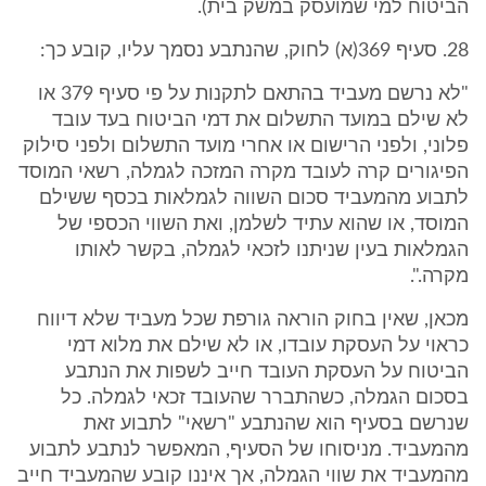
הביטוח למי שמועסק במשק בית).
28. סעיף 369(א) לחוק, שהנתבע נסמך עליו, קובע כך:
"לא נרשם מעביד בהתאם לתקנות על פי סעיף 379 או
לא שילם במועד התשלום את דמי הביטוח בעד עובד
פלוני, ולפני הרישום או אחרי מועד התשלום ולפני סילוק
הפיגורים קרה לעובד מקרה המזכה לגמלה, רשאי המוסד
לתבוע מהמעביד סכום השווה לגמלאות בכסף ששילם
המוסד, או שהוא עתיד לשלמן, ואת השווי הכספי של
הגמלאות בעין שניתנו לזכאי לגמלה, בקשר לאותו
מקרה.".
מכאן, שאין בחוק הוראה גורפת שכל מעביד שלא דיווח
כראוי על העסקת עובדו, או לא שילם את מלוא דמי
הביטוח על העסקת העובד חייב לשפות את הנתבע
בסכום הגמלה, כשהתברר שהעובד זכאי לגמלה. כל
שנרשם בסעיף הוא שהנתבע "רשאי" לתבוע זאת
מהמעביד. מניסוחו של הסעיף, המאפשר לנתבע לתבוע
מהמעביד את שווי הגמלה, אך איננו קובע שהמעביד חייב