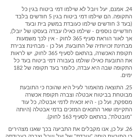
24. אמנם, יעל ויובל לא שילמו דמי ביטוח בגין כל
התקופה. הם שילמו דמי ביטוח בגין 5 חודשים בלבד
(בעד 3 חודשים שילמו כעובדת במשק בית ובעד
חודשיים נוספים - שילמו כאילו עבדה בעסקו של יובל),
אך לאור הוראת סעיף 365 לחוק - אין לכך משמעות
מבחינת זכויותיה של התובעת, ועל כן - מבחינת צבירת
תקופת האכשרה, בהתאם לסעיף 365 לחוק, יש לראות
את התובעת כאילו שולמו בעבורה דמי ביטוח בעד כל
התקופה שבה היא עבדה, כלומר בעד תקופה של 182
ימים.
25. התוצאה מהאמור לעיל היא שהוכח כי התובעת
מבוטחת בביטוח אבטלה וצברה תקופת אכשרה
מספקת, ועל כן - היא זכאית לדמי אבטלה, כל עוד
התקיימו שאר התנאים המזכים בדמי אבטלה (היותה
"מובטלת", בהתאם לסעיף 163 לחוק).
26. על כן, אנו מקבלים את התביעה בכך שאנו מצהירים
כי התובעת היתה "עובדת" של יעל ויובל וצברה בעבודתה