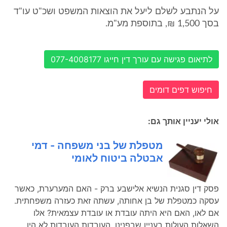
על הנתבע לשלם ליעל את הוצאות המשפט ושכ"ט עו"ד
בסך 1,500 ₪, בתוספת מע"מ.
לתיאום פגישה עם עורך דין חייגו 077-4008177
חיפוש דפים דומים
אולי יעניין אותך גם:
מטפלת של בני משפחה - דמי
אבטלה ביטוח לאומי
פסק דין סגנית הנשיא אלישבע ברק - האם המערערת, כאשר
עסקה כמטפלת של בן אחותה, עשתה זאת כעזרה משפחתית.
אם לאו, האם היא היתה עובדת או עובדת עצמאית? אלו
השאלות העולות בעניין שבפנינו. העובדות העובדות לא היו