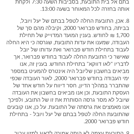
בתם אל בית התובעת, בסביבות השעה 7:30 ולקחת
אותה בחזרה לכל המאוחר בשעה 13:00.
8. אכן, התובעת החלה לטפל בבתם של יעל ויובל,
בביתה, בחודש פברואר 2000, וקיבלה מהם סך של
1,700 ₪ לחודש. בענין המועד המדוייק של תחילת
העבודה, שמענו את עדות התובעת, שגרסה כי היא החלה
לעבוד בתחילת חודש פברואר ואת עדותו של יובל
שאישר כי התובעת החלה לעבוד בחודש פברואר, אך
לדבריו "לאו דווקא" בתחילת החודש. בענין זה, אנו
מביאים בחשבון שליובל היה אינטרס להמעיט במספר
ימי העבודה בחודש פברואר 2000, לאור העובדה שכפי
שהתברר במהלך הדיון, חסר דיווח על חודש אחד של
העסקת התובעת, וכן אנו מביאים בחשבון את העובדה
שיובל לא מסר גרסה הסותרת את זו של התובע, ולפיכך
אנו מאמצים את גרסתה של התובעת. על כן, אנו קובעים
שהתובעת החלה לטפל בבתם של יעל ויובל - בתחילת
חודש פברואר 2000.
9. התובעת עצמה לא היתה אמורה לדאוג למזון עבור