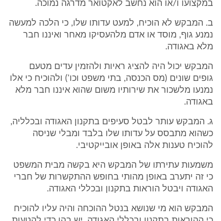
במקצועו ו/או הוא נחשב לאקטואר מדרגה נמוכה.
ב. המבקש לא הוכיח, למעט עדותו שלו, כי הלכה למעשה
נמנע גוף, מוסד או אדם מלהעסיקו מאחר ואיננו חבר
מלא באגודה.
המבקש יכול היה להציג ראיות ולהזמין עדים מטעם
גופים שונים (מס הכנסה, בתי משפט וכו') ולהוכיח כי אלו
נמנעו מלשכור את שירותיו משום שהוא איננו חבר מלא
באגודה.
ג. המבקש עותר לבטל סעיפים בתקנון האגודה ובכלליה,
כשהוא מתבסס על עדותו שלו בלבד ומבלי שניסה
להוכיח טענות אלה באופן אובייקטיבי.
משמעות עתירתו של המבקש היא בקשה מבית המשפט
כי זה יתערב באופן מהותי בחופש ההתקשרות של חברי
האגודה ויבטל הוראות בתקנון ובכללי האגודה.
המבקש הוא מי שנושא בנטל ההוכחה והיה עליו להוכיח
כי ההוראות בתקנון ובכללי האגודה, יש בהן כדי להטעות