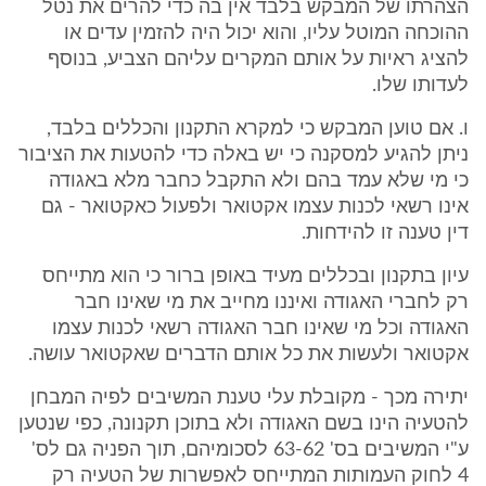
הצהרתו של המבקש בלבד אין בה כדי להרים את נטל
ההוכחה המוטל עליו, והוא יכול היה להזמין עדים או
להציג ראיות על אותם המקרים עליהם הצביע, בנוסף
לעדותו שלו.
ו. אם טוען המבקש כי למקרא התקנון והכללים בלבד,
ניתן להגיע למסקנה כי יש באלה כדי להטעות את הציבור
כי מי שלא עמד בהם ולא התקבל כחבר מלא באגודה
אינו רשאי לכנות עצמו אקטואר ולפעול כאקטואר - גם
דין טענה זו להידחות.
עיון בתקנון ובכללים מעיד באופן ברור כי הוא מתייחס
רק לחברי האגודה ואיננו מחייב את מי שאינו חבר
האגודה וכל מי שאינו חבר האגודה רשאי לכנות עצמו
אקטואר ולעשות את כל אותם הדברים שאקטואר עושה.
יתירה מכך - מקובלת עלי טענת המשיבים לפיה המבחן
להטעיה הינו בשם האגודה ולא בתוכן תקנונה, כפי שנטען
ע"י המשיבים בס' 63-62 לסכומיהם, תוך הפניה גם לס'
4 לחוק העמותות המתייחס לאפשרות של הטעיה רק