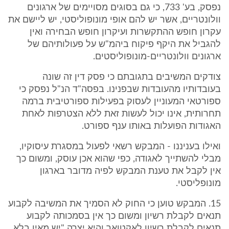
נפסק, בע' 733, כי גם בסוגים מסויימים של ארגונים
וולונטריים, אשר יש להם אופי מונופוליסטי, יש ליישם את
עקרון חופש ההתקשרות ועיקרון חופש הבחירה ואין
להגביל את היקף פיקוח ביהמ"ש על פעולותיהם של
ארגונים וולונטריים-מונופוליסטים.
צודקים המשיבים בתגובתם כי פסק דין זה שונה
בעובדותיו מהעובדות שבפנינו. בפסה"ד הנ"ל נפסק כי
ספורטאי המעוניין לעסוק בפעילות ספורטיבית ברמה
תחרותית, אינו יכול לעשות זאת ללא הצטרפות לאחת
האגודות הפועלות באותו ענף ספורט.
ואילו בעניננו - המבקש רשאי לפעול במסגרת עיסוקיו,
מבלי להשתייך לאגודה, כפי שהוא אכן עוסק, ומשום כך
אין לקבל את טענת המבקש לפיה מדובר בארגון
מונופליסטי.
15. המבקש טוען כי החוק לא הסמיך את המשיבה לקבוע
תנאים לקבלת רשיון ומשום כך אין בסמכותה לקבוע
תנאים לקבלת רשיון לאקטואר והיא יצרה "יש מאין בלא