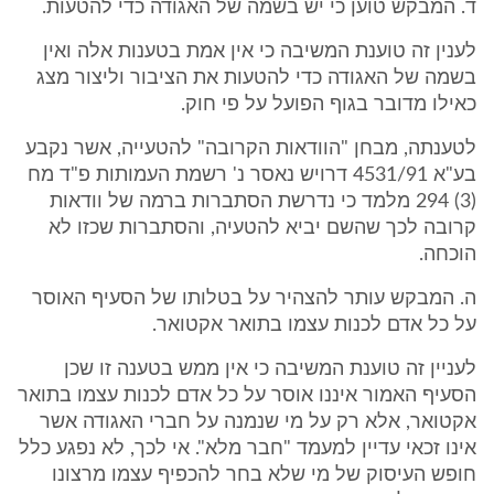
ד. המבקש טוען כי יש בשמה של האגודה כדי להטעות.
לענין זה טוענת המשיבה כי אין אמת בטענות אלה ואין
בשמה של האגודה כדי להטעות את הציבור וליצור מצג
כאילו מדובר בגוף הפועל על פי חוק.
לטענתה, מבחן "הוודאות הקרובה" להטעייה, אשר נקבע
בע"א 4531/91 דרויש נאסר נ' רשמת העמותות פ"ד מח
(3) 294 מלמד כי נדרשת הסתברות ברמה של וודאות
קרובה לכך שהשם יביא להטעיה, והסתברות שכזו לא
הוכחה.
ה. המבקש עותר להצהיר על בטלותו של הסעיף האוסר
על כל אדם לכנות עצמו בתואר אקטואר.
לעניין זה טוענת המשיבה כי אין ממש בטענה זו שכן
הסעיף האמור איננו אוסר על כל אדם לכנות עצמו בתואר
אקטואר, אלא רק על מי שנמנה על חברי האגודה אשר
אינו זכאי עדיין למעמד "חבר מלא". אי לכך, לא נפגע כלל
חופש העיסוק של מי שלא בחר להכפיף עצמו מרצונו