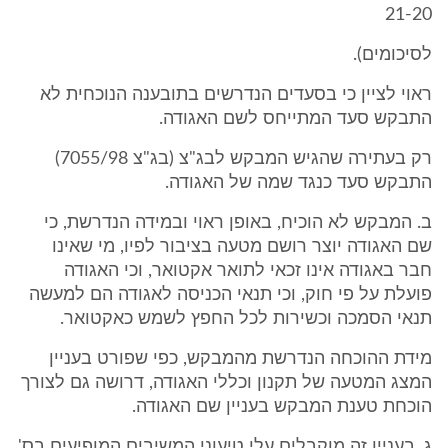
21-20
לסיכומים).
ראוי לציין כי בסעדים הנדרשים בתובענה הנוכחית לא
התבקש סעד המתייחס לשם האגודה.
רק בעתירה שהגיש המבקש לבג"צ (בג"צ 7055/98)
התבקש סעד כנגד שמה של האגודה.
ב. המבקש לא הוכיח, באופן ראוי ובמידה הנדרשת, כי
שם האגודה יוצר רושם מטעה בציבור לפיו, מי שאינו
חבר באגודה אינו זכאי לתואר אקטואר, וכי האגודה
פועלת על פי חוק, וכי תנאי הכניסה לאגודה הם למעשה
תנאי הסמכה וכשירות לכל החפץ לשמש כאקטואר.
מידת ההוכחה הנדרשת מהמבקש, כפי שפורט בעניין
המצג המטעה של תקנון וכללי האגודה, דרושה גם לצורך
הוכחת טענת המבקש בעניין שם האגודה.
ג. בעניין זה מוקבלים עלי טיעוני המשיבים המופיעים בס'