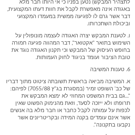
לתצהיר המבקש) נטען בפניו כי אי היותו חבר מלא
באגודה אינה מאפשרת לקבל את חוות דעתו המקצועית,
דבר אשר גרם לו לפגיעה ממשית במעמדו המקצועי
וביכולת השתכרותו.
ו. לטענת המבקש יצרה האגודה לעצמה מונופולין על
השימוש בתואר "אקטואר", דבר המהווה פגיעה חמורה
בחופש העיסוק של המבקש וכי תקנון האגודה נוגד את
טובת הציבור ועומד בניגוד לחוק העמותות.
6. טענות המשיבה
א. המשיבה מביאה בראשית תשובתה ציטוט מתוך דבריו
של כב' השופט זמיר (במסגרת בג"ץ 7055/88) לפיהם:
"...גם בבית המשפט המחוזי לא ימצא המבקש את
תרופתו ולא ייזכה לסעד, וזאת מהנימוק הפשוט שאין
לכפות על עמותה לקבל כחבר או חבר מלא בה אנשים
אשר אינם עומדים בקנה המידה ובקריטריונים אשר
נקבעו בתקנונה".