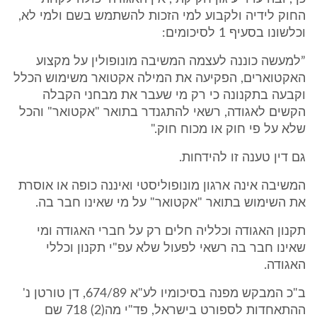
החוק לידיה ולקבוע למי הזכות להשתמש בשם ולמי לא,
וכלשונו בסעיף 1 לסיכומים:
”למעשה כוננה לעצמה המשיבה מונופולין על מקצוע
האקטוארים, הפקיעה את המילה אקטואר משימוש הכלל
וקבעה בתקנונה כי רק מי שעבר את מבחני הקבלה
הקשים לאגודה, רשאי להתגנדר בתואר "אקטואר" והכל
שלא על פי חוק או מכוח חוק."
גם דין טענה זו להידחות.
המשיבה אינה ארגון מונופוליסטי ואיננה כופה או אוסרת
את השימוש בתואר "אקטואר" על מי שאינו חבר בה.
תקנון האגודה וכלליה חלים רק על חברי האגודה ומי
שאינו חבר בה רשאי לפעול שלא עפ"י תקנון וכללי
האגודה.
ב"כ המבקש מפנה בסיכומיו לע"א 674/89, דן טורטן נ'
ההתאחדות לספורט בישראל, פד"י מה(2) 718 שם