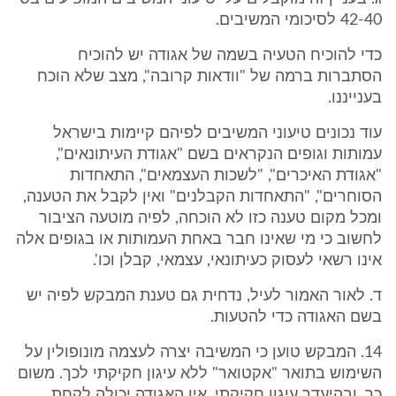
42-40 לסיכומי המשיבים.
כדי להוכיח הטעיה בשמה של אגודה יש להוכיח
הסתברות ברמה של "וודאות קרובה", מצב שלא הוכח
בענייננו.
עוד נכונים טיעוני המשיבים לפיהם קיימות בישראל
עמותות וגופים הנקראים בשם "אגודת העיתונאים",
"אגודת האיכרים", "לשכות העצמאים", התאחדות
הסוחרים", "התאחדות הקבלנים" ואין לקבל את הטענה,
ומכל מקום טענה כזו לא הוכחה, לפיה מוטעה הציבור
לחשוב כי מי שאינו חבר באחת העמותות או בגופים אלה
אינו רשאי לעסוק כעיתונאי, עצמאי, קבלן וכו'.
ד. לאור האמור לעיל, נדחית גם טענת המבקש לפיה יש
בשם האגודה כדי להטעות.
14. המבקש טוען כי המשיבה יצרה לעצמה מונופולין על
השימוש בתואר "אקטואר" ללא עיגון חקיקתי לכך. משום
כך, ובהיעדר עיגון חקיקתי, אין האגודה יכולה לקחת