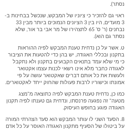
נסתר).
ראוי גם להזכיר כי ציוניו של המבקש, שנכשל בבחינות ב-
3 מועדים, היו בין 3 הציונים הנמוכים ביותר מבין 33
נבחנים (ר' ס' 65 לתצהירו של מר אבי בר אור, שלא
נסתר גם הוא).
ט. אשר על כן נדחית טענת המבקש לפיה ההוראות
בתקנון ובכללי האגודה, יש בהן כדי להטעות את הציבור
כי מי שלא עמד בתנאים הקבועים בתקנון ולא נתקבל
לאגודה כחבר מלא אינו רשאי לכנות עצמו אקטואר
ולעשות את כל אותם דברים שאקטואר עושה על פי
אמונתו וכישוריו לרבות פעולות שהחוק ייחד לאקטוארים.
כמו כן, נדחית טענת המבקש לפיה כתוצאה מ"מצג
מטעה" זה נפגעה פרנסתו, ונדחית גם טענתו לפיה תקנון
האגודה פוגע בחופש העיסוק.
8. הסעד השני לו עותר המבקש הוא סעד הצהרתי המורה
על ביטולו של הסעיף מתקנון האגודה האוסר על כל אדם