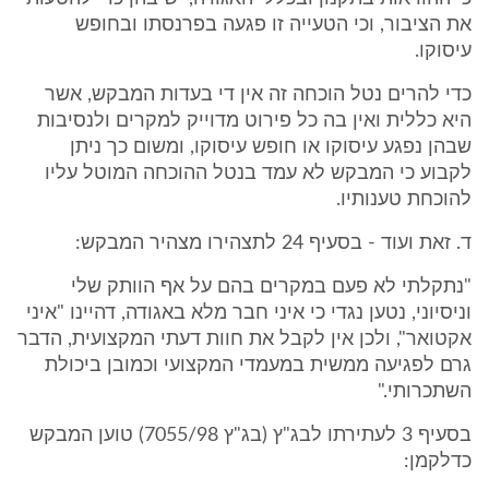
את הציבור, וכי הטעייה זו פגעה בפרנסתו ובחופש
עיסוקו.
כדי להרים נטל הוכחה זה אין די בעדות המבקש, אשר
היא כללית ואין בה כל פירוט מדוייק למקרים ולנסיבות
שבהן נפגע עיסוקו או חופש עיסוקו, ומשום כך ניתן
לקבוע כי המבקש לא עמד בנטל ההוכחה המוטל עליו
להוכחת טענותיו.
ד. זאת ועוד - בסעיף 24 לתצהירו מצהיר המבקש:
"נתקלתי לא פעם במקרים בהם על אף הוותק שלי
וניסיוני, נטען נגדי כי איני חבר מלא באגודה, דהיינו "איני
אקטואר", ולכן אין לקבל את חוות דעתי המקצועית, הדבר
גרם לפגיעה ממשית במעמדי המקצועי וכמובן ביכולת
השתכרותי."
בסעיף 3 לעתירתו לבג"ץ (בג"ץ 7055/98) טוען המבקש
כדלקמן: