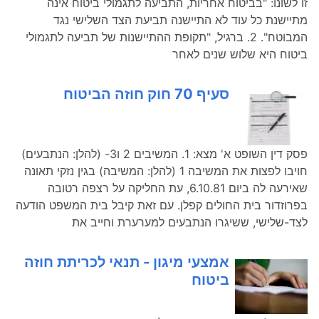
זו לשונו: "בביטוח אחריות, התביעה לתגמולי ביטוח אינה
מתיישנת כל עוד לא התיישנה תביעת הצד השלישי נגד
המבוטח". 2. ברגיל, "תקופת ההתיישנות של תביעה לתגמולי
ביטוח היא שלוש שנים לאחר
סעיף ‎70 חוק חוזה הביטוח
פסק דין השופט א' מצא: 1. המשיבים ‎2 ו‎3- (להלן: הנתבעים)
חויבו לפצות את המשיבה ‎1 (להלן: המשיבה) בגין נזקי תאונה
שאירעה לה ביום ‎6.10.81, עת החליקה על רצפה רטובה
בפרוזדור בית החולים קפלן. עם זאת קיבל בית המשפט הודעה
לצד-שלישי, ששיגרו הנתבעים למערערת וחייב את
אמצעי מיגון - תנאי לכריתת חוזה
ביטוח