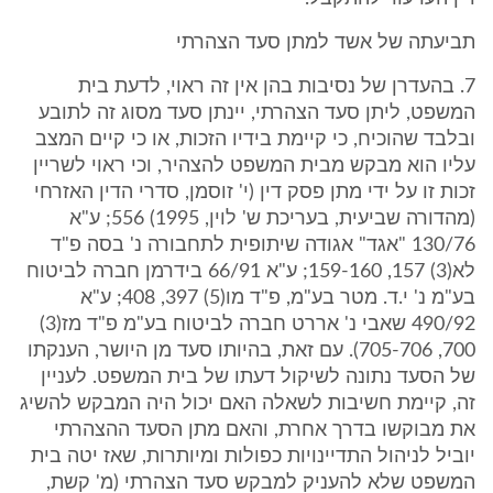
תביעתה של אשד למתן סעד הצהרתי
7. בהעדרן של נסיבות בהן אין זה ראוי, לדעת בית
המשפט, ליתן סעד הצהרתי, יינתן סעד מסוג זה לתובע
ובלבד שהוכיח, כי קיימת בידיו הזכות, או כי קיים המצב
עליו הוא מבקש מבית המשפט להצהיר, וכי ראוי לשריין
זכות זו על ידי מתן פסק דין (י' זוסמן, סדרי הדין האזרחי
(מהדורה שביעית, בעריכת ש' לוין, 1995) 556; ע"א
130/76 "אגד" אגודה שיתופית לתחבורה נ' בסה פ"ד
לא(3) 157, 159-160; ע"א 66/91 בידרמן חברה לביטוח
בע"מ נ' י.ד. מטר בע"מ, פ"ד מו(5) 397, 408; ע"א
490/92 שאבי נ' אררט חברה לביטוח בע"מ פ"ד מז(3)
700, 705-706). עם זאת, בהיותו סעד מן היושר, הענקתו
של הסעד נתונה לשיקול דעתו של בית המשפט. לעניין
זה, קיימת חשיבות לשאלה האם יכול היה המבקש להשיג
את מבוקשו בדרך אחרת, והאם מתן הסעד ההצהרתי
יוביל לניהול התדיינויות כפולות ומיותרות, שאז יטה בית
המשפט שלא להעניק למבקש סעד הצהרתי (מ' קשת,