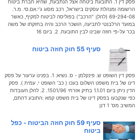
פסק דין 1. התובעת ביטחה אצל הנתבעת, שהיא חברת ביטוח
הרשומה ומנהלת עסקים בישראל, רכב מסוג ג'י.אם.סי. מ.ר.
69-294-08 (להלן: "הרכב") בפוליסה לביטוח למקיף, כאשר
במועד הרלבנטי לתביעה, הושכר הרכב והיה בחזקתו של משה
בכר על-פי חוזה שבינו לבין התובעת. 2. ביום 16
סעיף 55 חוק חוזה ביטוח
פסק דין השופט ש. פינקלמן - ס. נשיא: 1. בפנינו ערעור על פסק
דינו של בית משפט השלום בעכו ( כב' השופט י. עמית ). פסק
הדין ניתן ביום 1.1.01 בתיק אזרחי 1501/96. 2. להלן העובדות
כפי שנקבעו בפסק דינו של בית משפט קמא :התובע דהתם,
המשיב מס' 1 דנן
סעיף 59 חוק חוזה הביטוח - כפל
ביטוח