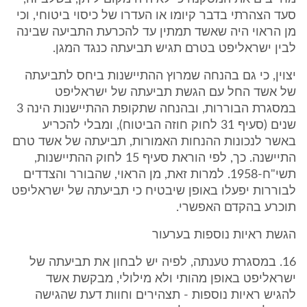
סעד הצהרתי בדבר קיומו או העדרו של כיסוי ביטוחי, וכי
מן הראוי היה שאשד תמתין עד להכרעת התביעה שבינה
לבין ישראליפט בטרם תגיש תביעתה כנגד המגן.
יצוין, כי גם בהנחה שמרוץ ההתיישנות ביחס לתביעתה
של אשד החל עם הגשת תביעתה של ישראליפט
במסגרת הבוררות, ובהנחה שתקופת ההתיישנות הינה 3
שנים (סעיף 31 לחוק חוזה הביטוח), ומבלי להכריע
באשר לנכונות ההנחות האמורות, תביעתה של אשד טרם
התיישנה. כך, לפי הוראת סעיף 15 לחוק ההתיישנות,
תשי"ח-1958. למרות זאת, מן הראוי, שהבורר והצדדים
לבוררות יפעלו באופן שיבטיח כי תביעתה של ישראליפט
תוכרע בהקדם האפשרי.
הגשת ראיות נוספות בערעור
16. במסגרת טענתה, לפיה יש לבחון את תביעתה של
ישראליפט באופן מהותי ולא מילולי, מבקשת אשד
להגיש ראיות נוספות - תצהירים וחוות דעת שהגישה