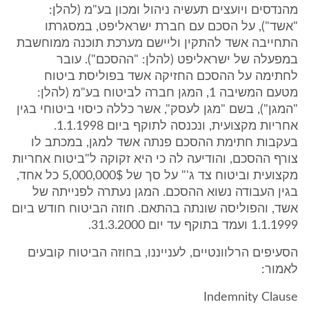
מהנדסים ויועצים תעשיה ניהול ומכון בע"מ (להלן:
"אשד"), על הסכם עם חברת ישראליפט, במסגרתו
התחייבה אשד להתקין וליישם מערכת תוכנה ממוחשבת
במפעלה של ישראליפט (להלן: "ההסכם"). עובר
לחתימה על ההסכם החזיקה אשד בפוליסת ביטוח
מטעם המשיבה 1, המגן חברה לביטוח בע"מ (להלן:
"המגן"), בשם "מגן לעסק", אשר כללה כיסוי ביטוחי בגין
אחריות מקצועית, ונכנסה לתוקף ביום 1.1.1998.
בעקבות חתימת ההסכם פנתה אשד למגן, במכתב לו
צורף ההסכם, והודיעה לה כי היא זקוקה ל"ביטוח אחריות
מקצועית וביטוח צד ג'" על סך של 5,000,000$ כל אחד,
בגין העבודה נשוא ההסכם. המגן נעתרה לפנייתה של
אשד, והפוליסה שונתה בהתאם. חוזה הביטוח חודש ביום
1.1.1999 ועמד בתוקף עד יום 31.3.2000.
הסעיפים הרלוונטיים, לענייננו, בחוזה הביטוח קובעים
לאמור:
Indemnity Clause