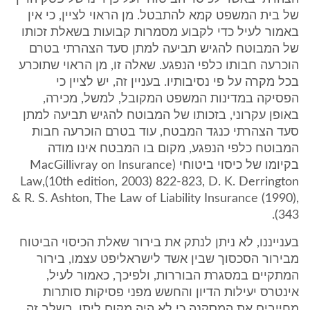
של בית המשפט קמא להתבטל. מן הראוי לציין, כי אין
באמור לעיל כדי לקבוע מסמרות קבועות בשאלת זכותו
של המבוטח להגיש תביעה למתן סעד הצהרתי בטרם
הוכרעה חבותו כלפי הנפגע. שאלה זו, מן הראוי שתוכרע
בכל מקרה על פי נסיבותיו. בעניין זה, יש לציין כי
הפסיקה במדינות המשפט המקובל, למשל, מכירה,
באופן עקרוני, בזכותו של המבוטח להגיש תביעה למתן
סעד הצהרתי כנגד המבטח, עוד בטרם הוכרעה חבות
המבוטח כלפי הנפגע, מקום בו המבטח אינו מודה
בקיומו של כיסוי ביטוחי (MacGillivray on Insurance
Law,(10th edition, 2003) 822-823, D. K. Derrington
& R. S. Ashton, The Law of Liability Insurance (1990),
343).
בענייננו, לא ניתן לנתק את בירור שאלת הכיסוי הביטוח
מבירור הסכסוך שבין אשד לישראליפט עצמו, בירור
המתקיים במסגרת הבוררות, ולפיכך, כאמור לעיל,
אינטרס יעילות הדיון והחשש מפני פסיקות סותרות
מחייבים את המסקנה כי לא היה מקום ליתן, בשלב זה,