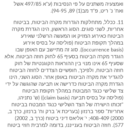
ואמצעיה משתנים על פי הנסיבות (ע"א 497/85 אשל
ואח' נ' ריט, פ"ד מב(1) 89, 94-95).
11. ככלל, מתחלקות הגדרות מקרה הביטוח, בביטוח
אחריות, לשני סוגים. הסוג הראשון, הינו הגדרת מקרה
הביטוח כאירוע המזיק או המעשה הרשלני שאירע
במהלך תקופת הביטוח (פוליסה על בסיס אירוע
(occurrence basis)). סוג זה מתיישב עם האופן שבו
הוגדר מקרה הביטוח בסעיף 65 לחוק חוזה הביטוח. אלא
שסעיף 65 אינו מנוי בין ההוראות הקוגנטיות של חוק
חוזה הביטוח, ולפיכך, חופשיים הצדדים לחוזה הביטוח
להגדיר את מקרה הביטוח באופן אחר. הסוג השני, הינו
הגדרת מקרה הביטוח כדרישה או תביעה שהוגשה על ידי
צד שלישי כנגד המבוטח במהלך תקופת הביטוח
(פוליסה על בסיס תביעה (claim basis)) (ש' נתניהו,
"זכותו הישירה של הצד השלישי כנגד המבטח בביטוח
אחריות" ספר ברנזון (בעריכת א' ברק וח' ברנזון, כרך ב,
2000) 408-409; י' אליאס דיני ביטוח (כרך ב, 2002)
577). חוזה הביטוח בענייננו, בדומה למרבית חוזי ביטוח