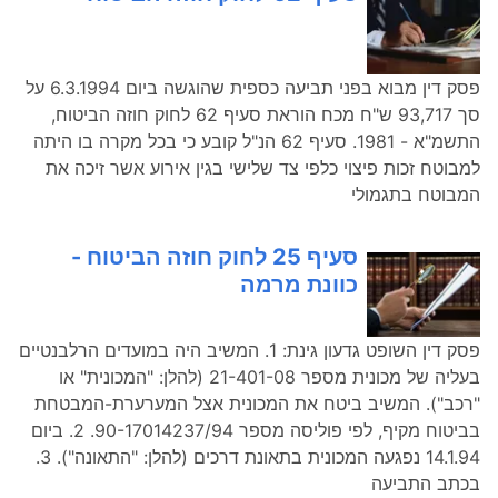
פסק דין מבוא בפני תביעה כספית שהוגשה ביום 6.3.1994 על
סך 93,717 ש"ח מכח הוראת סעיף 62 לחוק חוזה הביטוח,
התשמ"א - 1981. סעיף 62 הנ"ל קובע כי בכל מקרה בו היתה
למבוטח זכות פיצוי כלפי צד שלישי בגין אירוע אשר זיכה את
המבוטח בתגמולי
סעיף 25 לחוק חוזה הביטוח -
כוונת מרמה
פסק דין השופט גדעון גינת: 1. המשיב היה במועדים הרלבנטיים
בעליה של מכונית מספר 21-401-08 (להלן: "המכונית" או
"רכב"). המשיב ביטח את המכונית אצל המערערת-המבטחת
בביטוח מקיף, לפי פוליסה מספר 90-17014237/94. 2. ביום
14.1.94 נפגעה המכונית בתאונת דרכים (להלן: "התאונה"). 3.
בכתב התביעה