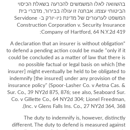
בהשוואה לאלו המשמשים להכרעה בשאלת הכיסוי
הביטוחי עצמו. אבחנה זו עולה בבירור, מדברי בית
המשפט לערעורים של מדינת ניו-יורק ב- Servidone
Construction Corporation v. Security Insurance
Company of Hartford, 64 N.Y.2d 419:
“A declaration that an insurer is without obligation
to defend a pending action could be made "only if it
could be concluded as a matter of law that there is
no possible factual or legal basis on which [the
insurer] might eventually be held to be obligated to
indemnify [the insured] under any provision of the
insurance policy" (Spoor-Lasher Co. v Aetna Cas. &
Sur. Co., 39 NY2d 875, 876; see also, Seaboard Sur.
Co. v Gillette Co., 64 NY2d 304; Lionel Freedman,
Inc. v Glens Falls Ins. Co., 27 NY2d 364, 368).
The duty to indemnify is, however, distinctly
different. The duty to defend is measured against