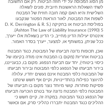
מן הסוג המכוסה על ידי חוזה הביטוח. רק אם התשובה
לשתי השאלות הראשונות חיובית, פונים לשאלה
השלישית והיא האם קמה חובה חוזית של המבטח
לשפות את המבוטח, לאור הוראות הפטור שנקבעו
בפוליסת הביטוח או בחקיקה (D. K. Derrington & R. S.
Ashton The Law of Liability Insurance (1990) 5).
אינטרס יעילות הדיון מחייב, כי הדיון בשאלות אלו ייערך,
ככל שניתן, במשותף או, למצער, ייערך בסדר האמור.
ואכן, תכופות נדונה תביעתו של המבוטח, כנגד המבטח
בביטוח אחריות (מקום בו המבטח אינו מודה בקיומו של
כיסוי ביטוחי), יחד עם תביעת הנפגע. מקום בו, כבענייננו,
בירור תביעתו של הנפגע כלפי המבוטח ובירור תביעתו
של המבוטח כלפי המבטח אינם נעשים יחדיו, עלולה
להיווצר כפילות בהתדיינויות, וקיים אף חשש שינתנו
פסיקות סותרות. קושי מיוחד נוצר מקום בו תביעתו של
המבוטח כלפי המבטח נדונה עוד בטרם הוכרעה תביעתו
של הנפגע כנגד המבוטח. במקרה זה, קיים חשש כי
ההליכים כנגד המבטח יתבררו כהליכי סרק, אם וכאשר