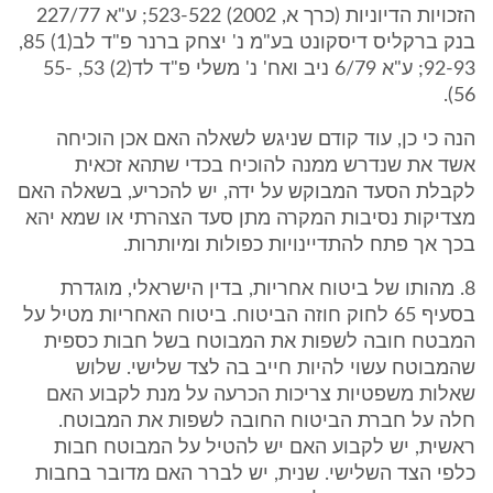
הזכויות הדיוניות (כרך א, 2002) 523-522; ע"א 227/77
בנק ברקליס דיסקונט בע"מ נ' יצחק ברנר פ"ד לב(1) 85,
92-93; ע"א 6/79 ניב ואח' נ' משלי פ"ד לד(2) 53, 55-
56).
הנה כי כן, עוד קודם שניגש לשאלה האם אכן הוכיחה
אשד את שנדרש ממנה להוכיח בכדי שתהא זכאית
לקבלת הסעד המבוקש על ידה, יש להכריע, בשאלה האם
מצדיקות נסיבות המקרה מתן סעד הצהרתי או שמא יהא
בכך אך פתח להתדיינויות כפולות ומיותרות.
8. מהותו של ביטוח אחריות, בדין הישראלי, מוגדרת
בסעיף 65 לחוק חוזה הביטוח. ביטוח האחריות מטיל על
המבטח חובה לשפות את המבוטח בשל חבות כספית
שהמבוטח עשוי להיות חייב בה לצד שלישי. שלוש
שאלות משפטיות צריכות הכרעה על מנת לקבוע האם
חלה על חברת הביטוח החובה לשפות את המבוטח.
ראשית, יש לקבוע האם יש להטיל על המבוטח חבות
כלפי הצד השלישי. שנית, יש לברר האם מדובר בחבות