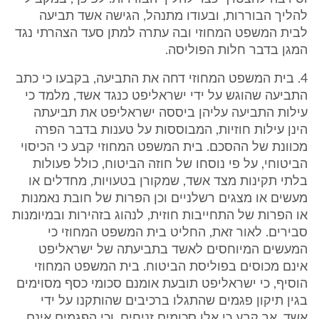
להליך הבוררות, ובעודו מתנהל, הגישה אשד תביעה
לבית המשפט המחוזי ובה עתרה למתן סעד הצהרתי נגד
המגן בדבר חלות הפוליסה.
4. בית המשפט המחוזי דחה את התביעה, בקבעו כי כתב
התביעה שהוגש על ידי ישראליפט כנגד אשד, מלמד כי
עילות התביעה עליהן ביססה ישראליפט את תביעתה
הינן עילות חוזיות, המבוססות על טענות בדבר הפרה
מכוונת של ההסכם. בית המשפט המחוזי קבע כי הכיסוי
הביטוחי, על פי נוסחו של חוזה הביטוח, כולל פעולות
בלתי תקינות מצד אשד, שמקורן בטעויות, מחדלים או
מעשים או מצגים רשלניים וכן הפרות של חובת נאמנות
או הפרות של התחייבות חוזית, לנהוג בזהירות ובמיומנות
סבירים. לאור זאת, החליט בית המשפט המחוזי כי
המעשים המיוחסים לאשד בתביעתה של ישראליפט
אינם מכוסים בפוליסת הביטוח. בית המשפט המחוזי
הוסיף, כי ישראליפט תובעת אומנם סכומי כסף מסוימים
בגין תיקון פגמים שהתגלו ברכיבים שהותקנו על ידי
אשד, אך קבע כי אלו סכומים זניחים, וכי הפגמים אינם