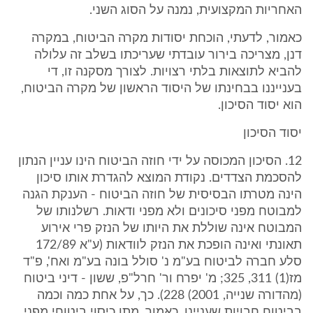
האחריות המקצועית, נמנה על הסוג השני.
כאמור, לדעתי, הוכחת יסודות מקרה הביטוח, במקרה
דנן, מצריכה בירור עובדתי שעריכתו בשלב זה עלולה
להביא לתוצאות בלתי רצויות. לצורך מסקנה זו, די
בענייננו בבחינתו של היסוד הראשון של מקרה הביטוח,
הוא יסוד הסיכון.
יסוד הסיכון
12. הסיכון המכוסה על ידי חוזה הביטוח הינו עניין הנתון
להסכמת הצדדים. נקודת המוצא להגדרת אותו סיכון
הינה מטרתו הבסיסית של חוזה הביטוח - הענקת הגנה
למבוטח מפני סיכונים ולא מפני ודאות. רשלנותו של
המבוטח אינה שוללת את היותו של הנזק פרי אירוע
תאונתי ואינה הופכת את הנזק לוודאות (ע"א 172/89
סלע חברה לביטוח בע"מ נ' סולל בונה בע"מ ואח', פ"ד
מז(1) 311, 325; מ' יפרח ור' חרל"פ, ששון - דיני ביטוח
(מהדורה שנייה, 2001) 228). כך, על אחת כמה וכמה
בביטוח חבויות שעניינו, כאמור, מתן כיסוי ביטוחי מפני