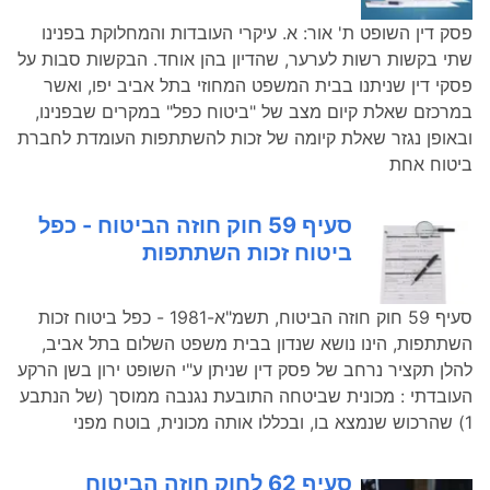
פסק דין השופט ת' אור: א. עיקרי העובדות והמחלוקת בפנינו
שתי בקשות רשות לערער, שהדיון בהן אוחד. הבקשות סבות על
פסקי דין שניתנו בבית המשפט המחוזי בתל אביב יפו, ואשר
במרכזם שאלת קיום מצב של "ביטוח כפל" במקרים שבפנינו,
ובאופן נגזר שאלת קיומה של זכות להשתתפות העומדת לחברת
ביטוח אחת
סעיף 59 חוק חוזה הביטוח - כפל
ביטוח זכות השתתפות
סעיף 59 חוק חוזה הביטוח, תשמ"א-1981 - כפל ביטוח זכות
השתתפות, הינו נושא שנדון בבית משפט השלום בתל אביב,
להלן תקציר נרחב של פסק דין שניתן ע"י השופט ירון בשן הרקע
העובדתי : מכונית שביטחה התובעת נגנבה ממוסך (של הנתבע
1) שהרכוש שנמצא בו, ובכללו אותה מכונית, בוטח מפני
סעיף 62 לחוק חוזה הביטוח