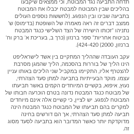
תדחה התביעה נגד המבוטח, וכי ממצאים שיקבעו
בהליכים שבין המבוטח למבטח יכבלו את המבוטח
בתביעה שבינו ובין הנפגע. (לחששות נוספים העולים
ממצב דברים זה ראה מאמרה של השופטת (בדימוס) ש'
נתניהו "זכותו הישירה של הצד השלישי כנגד המבטח
בביטוח אחריות" ספר ברנזון (כרך ב, בעריכת א' ברק וח'
ברנזון, 2000) 424-420).
עקב העובדה שההליך המתקיים בין אשד לישראליפט
הינו הליך של בוררות בהסכמה, הליך שהמגן מסרבת
להצטרף אליו, התקיימו במקביל שני הליכים באותו עניין
עצמו. מוקד הבעייתיות בתביעה למתן סעד הצהרתי,
נעוץ, איפוא, בקשיים המיוחדים הקמים באשר תביעתו
של מבוטח כנגד המבטח נדונה בטרם הוכרעה חבותו של
המבוטח לנפגע. יש לציין, כי קשיים אלה אינם מיוחדים
למקרים בהם תביעתו של המבוטח כנגד המבטח הינה
תביעה למתן סעד הצהרתי, אך הם דורשים בחינה
מדוקדקת יותר כאשר המדובר הוא בתביעה לסעד מסוג
זה.