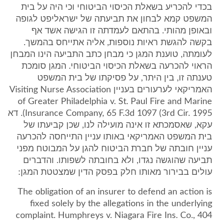
בכדי להכריע בשאלת הכיסוי הביטוחי וכי היה על בית
המשפט קמא לבחון את תביעתה של ישראליפט לגופה
ובאופן מהותי. בהתאם לעמדתה זו הגישה אשד אף
בקשה להגשת ראיות נוספות, אליה אתייחס בהמשך.
לעומתה, טוענת המגן כי מבחן כתב התביעה הינו המבחן
הראוי להכרעה בשאלת הכיסוי הביטוחי. המגן סומכת
טענתה זו, בין היתר, על פסיקתו של בית המשפט
האמריקאי לערעורים בעניין Visiting Nurse Association
of Greater Philadelphia v. St. Paul Fire and Marine
Insurance Company, 65 F.3d 1097 (3rd Cir. 1995). דא
עקא, שאסמכתא זו אינה מועילה לנו, שכן קביעתו של
בית המשפט האמריקאי באותו עניין התייחסה להכרעה
עניין חובתה של חברת הביטוח להגן על המבוטח מפני
תביעה שהוגשה נגדו, ולא בחובתה לשפותו. והדברים
עולים בבירור מאותו חלק בפסק הדין שמצטטת המגן:
The obligation of an insurer to defend an action is
fixed solely by the allegations in the underlying
complaint. Humphreys v. Niagara Fire Ins. Co., 404