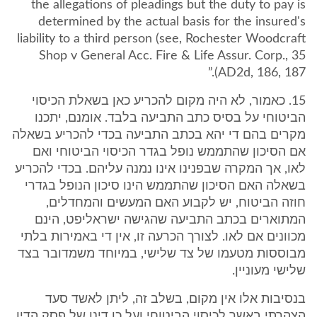
the allegations of pleadings but the duty to pay is
determined by the actual basis for the insured's
liability to a third person (see, Rochester Woodcraft
Shop v General Acc. Fire & Life Assur. Corp., 35
AD2d, 186, 187).”
15. כאמור, לא היה מקום להכריע כאן בשאלת הכיסוי
הביטוחי על בסיס כתב התביעה בלבד. אומנם, יתכנו
מקרים בהם די יהא בכתב התביעה בכדי להכריע בשאלה
אם הסיכון שהתממש נופל בגדר הכיסוי הביטוחי ואם
לאו, אך המקרה שבפנינו אינו נמנה עליהם. בכדי להכריע
בשאלה האם הסיכון שהתממש הינו סיכון הנופל בגדרי
חוזה הביטוח, יש לקבוע האם המעשים והמחדלים,
המתוארים בכתב התביעה שהגישה ישראליפט, הינם
מכוונים אם לאו. לצורך הכרעה זו, אין די באמירות בלתי
מבוססות מטעמו של צד שלישי, במיוחד משמדובר בצד
שלישי מעוניין.
בנסיבות אלו אין מקום, בשלב זה, ליתן לאשד סעד
הצהרתי באשר לכיסוי הביטוחי ועל כן דינו של פסק הדין