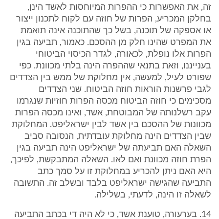
זה, את האפשרות כי ההפרות המיוחסות לאשד הינן,
בחלקן המכריע, הפרות של חוזה עם לקוח לתכנון ייצור
או אספקה של תוכנה, בשל כך שהתוכנה אינה תואמת
את המפרט שהינו חלק מן ההסכם. כאמור, תביעה בגין
הפרות אלו נופלת, לכאורה, לגדר הכיסוי הביטוחי
בענייננו, וזאת בתנאי שההפרה הינה בלתי מכוונת. כפי
שפורט לעיל, למעשה, אין מחלוקת של ממש בין הצדדים
לגבי פרשנות הוראות חוזה הביטוח. שני הצדדים
מסכימים כי חוזה הביטוח מכסה הפרות חוזיות שנגרמו
עקב רשלנותה של המבוטחת, אשד, ואינו מכסה הפרות
מכוונות של ההסכם בין אשד לבין ישראליפט. המחלוקת
שבין הצדדים הינה מחלוקת עובדתית, הנסובה סביב
השאלה האם תביעתה של ישראליפט הינה תביעה בגין
הפרת חוזה מכוונת ואם לאו. השאלה המתבקשת, לפיכך,
היא האם ניתן להכריע במחלוקת זו על סמך כתב
התביעה שהגישה ישראליפט בלבד ובשלב זה. התשובה
לשאלה זו הינה, לדעתי, בשלילה.
14. בערעורה, טוענת אשד, כי לא היה די בכתב התביעה