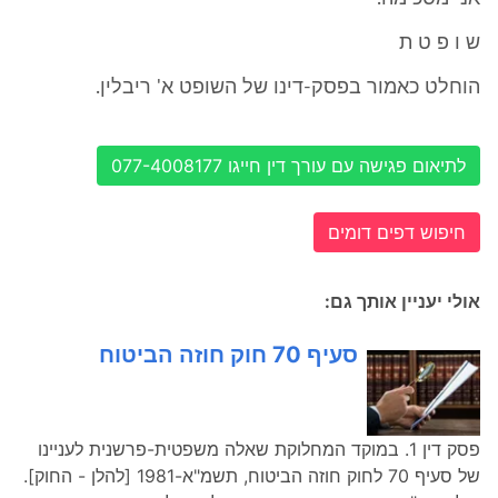
ש ו פ ט ת
הוחלט כאמור בפסק-דינו של השופט א' ריבלין.
לתיאום פגישה עם עורך דין חייגו 077-4008177
חיפוש דפים דומים
אולי יעניין אותך גם:
סעיף 70 חוק חוזה הביטוח
פסק דין 1. במוקד המחלוקת שאלה משפטית-פרשנית לעניינו
של סעיף 70 לחוק חוזה הביטוח, תשמ"א-1981 [להלן - החוק].