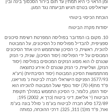
ומן הראוי כי היא תמתין עד תום בירור הסכסוך בינה ובין
ישראליפט בטרם תגיש תביעתה נגד המגן.
הוכחת הכיסוי ביטוחי
יסודות מקרה הביטוח
10. מקום בו המדובר בפוליסה המפרטת רשימת סיכונים
ספציפית, להבדיל מפוליסת כל הסיכונים, על המבוטח
להוכיח, ראשית, כי הסיכון שהתממש הינו אחד הסיכונים
המכוסים על ידי הפוליסה (יסוד הסיכון), שנית, כי הנזק
שנגרם לו הוא מסוג הנזקים המכוסים בפוליסה (יסוד
הנזק), ושלישית, כי הנזק שנגרם לו אירע כתוצאה
מהתממשות הסיכון המבוטח (יסוד הסיבתיות) (רע"א
3577/93 הפניקס הישראלי חברה לביטוח נ' מוריאנו,
פ"ד מח(4) 70) יסוד נוסף שעל המבוטח להוכיחו הוא
יסוד הזמן, כלומר, כי הסיכון התממש במהלך תקופת
הביטוח (י' אליאס, דיני ביטוח (כרך א, 2002) 195;
172/89 סלע חברה לביטוח בע"מ נ' סולל בונה בע"מ
ואח', פ"ד מז(1) 311, 325). דרכי ההוכחה, כמותה