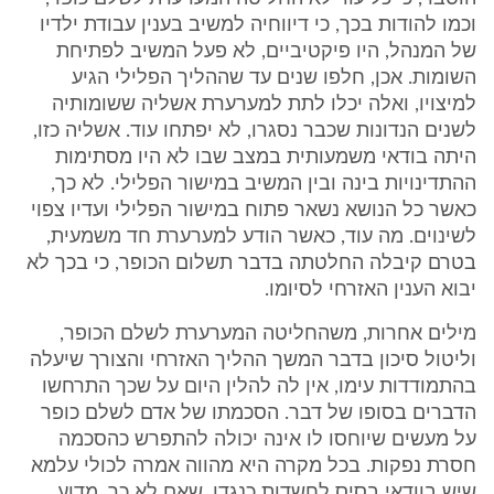
וכמו להודות בכך, כי דיווחיה למשיב בענין עבודת ילדיו
של המנהל, היו פיקטיביים, לא פעל המשיב לפתיחת
השומות. אכן, חלפו שנים עד שההליך הפלילי הגיע
למיצויו, ואלה יכלו לתת למערערת אשליה ששומותיה
לשנים הנדונות שכבר נסגרו, לא יפתחו עוד. אשליה כזו,
היתה בודאי משמעותית במצב שבו לא היו מסתימות
ההתדינויות בינה ובין המשיב במישור הפלילי. לא כך,
כאשר כל הנושא נשאר פתוח במישור הפלילי ועדיו צפוי
לשינוים. מה עוד, כאשר הודע למערערת חד משמעית,
בטרם קיבלה החלטתה בדבר תשלום הכופר, כי בכך לא
יבוא הענין האזרחי לסיומו.
מילים אחרות, משהחליטה המערערת לשלם הכופר,
וליטול סיכון בדבר המשך ההליך האזרחי והצורך שיעלה
בהתמודדות עימו, אין לה להלין היום על שכך התרחשו
הדברים בסופו של דבר. הסכמתו של אדם לשלם כופר
על מעשים שיוחסו לו אינה יכולה להתפרש כהסכמה
חסרת נפקות. בכל מקרה היא מהווה אמרה לכולי עלמא
שיש בוודאי בסיס לחשדות כנגדו, שאם לא כך, מדוע