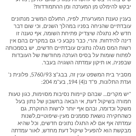
יבקש להימלט מן המערכה ומן ההתמודדות?
בענין טענת המערערת, לפיה, התעלם המשיב מנתונים
עובדתיים שהניחה בפניו במהלך השנים, וכי שום דבר
חדש לא נתגלה שיצדיק פתיחת השומה, אף טענה זו
דינה להידחות. והרי, כבר נקבע כי גם במקרים בהם אין
רשות המס מגלה נתונים עובדתיים חדשים, יש בסמכותה
לפתוח שומות על בסיס הערכה מחודשת של העובדות
שבפניה, או תיקון עמדתה השגויה בעבר.
מסביר בית המשפט ענין זה, בבג"צ 5760/93, פלונית נ'
ועדת התלונות, פ"ד נ(4) 194, בע"מ 204:
"יש מקרים... שבהם קיימות נסיבות מסוימות, כגון טעות
חמורה בשיקול דעת, אי הבאה בחשבון של נתון בעל
משקל וכדומה, ובהם אף יותר לרשות החוקרת, גם
כשהחקירה נושאת סממנים מעין-שיפוטיים,לשנות
עמדתה אף אם לא התגלו נתונים חדשים, וכל שהיא
מבקשת הוא להפעיל שיקול דעת מחדש, לאור עמדתה