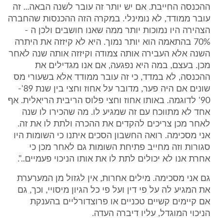
ההכנסה החייבת. אם יש יותר זה עובר לשנה הבאה... זה
עובר ממודד, לא נומינלי. במקרה הזה ההכנסות שהחברה
הצהירה היו נמוכות יותר ממה שאנו חושבים ולכן ה -
70% בהתאמה הוא יותר נמוך. היא לא קיזזה את היתרה
השנה אלא העבירה אותה צמודה וקיזזה אותה שנה לאחר
מכן. בעצם, במה היא נפגעה, אם אנו מגדילים את
ההכנסה, לא במדד, כי זה עובר ממודד אלא בשעורי מס
שונים אם היה פער, מדובר על אחוז וחצי בין שנת 89'-
90' לדוגמה. באותו אחוז וחצי פלוס הריבית הריאלית. אף
אחד לא מתווכח עם זה שמגיע לו. מה שהכירו לו שנה
לאחר מכן צריכים להקדים את ההכרה ולתת לו את זה.
אני מסכימה. רואה החשבון הסכים איתנו כי השומות היו
סגורות וזה מחייב פתיחת השומות גם לאחר מכן כי
אחרת אנו לא יכולים לתת לו את אותו הניכוי פעמיים..".
גם אני מסכימה. מילים אחרות, אין לגזול מן המערערת
את המגיע לה על פי דין ועל פי כל הגיון מיסויי, וכך, גם
אם קיימים קשיים טכניים או פרוצדורליים בהענקת
הניכוי המוגדל, עליו דיברה העדה.