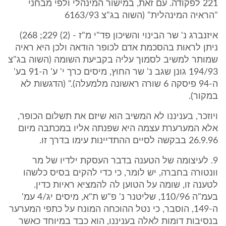
221 לפקודה. עם זאת, במישור המינהלי ולפי מבחני
"הראיה המינהלית" (השוה בג"צ 6163/93
איזנברג נ' שר הבינוי והשיכון פד"י מ"ז - (2) 229; 268)
ניתן לראות בהסכמת אדם לכופר הודאה ולכן היא ראיה
שמותר למשיב לסמוך עליה בקביעת השומה (השוה בג"צ
194/93 גונן שגב נ' שר החוץ, מיסים כרך י' ע' ה-91 בע'
ה-94 פיסקה 6 שורה ראשונה מלמעלה)." (הדגשות לא
במקור).
ויוזכר, בעניננו לא המשיב הוא שיזם את תשלום הכופר,
אלא המערערת עצמה היא שפנתה אליו במכתבה מיום
26.9.96 בבקשה לסיים ההתדיינות עימו בדרך זו.
9. לעיצומה של הטענה בדבר העסקת ילדיו של מר
וונטורה בחברה, יש לומר, כי כדי להקים בסיס כלשהו
לטענה זו, שומה על הטוען לה להמציא ראיות כדין.
בעמ"ה 110/96, שליטנר נ' פ"ש ת"א, מיסים יג/4 עמ'
ה-149, הוסבר, כי נטל ההוכחה המונח על כתפי המערער
בנסיבות דומות לאלה בעניננו, הוא כבד במיוחד כאשר