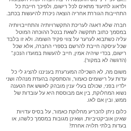
ולדאוג לתיעוד מתאים לכל רישום, ולפיכך חייבת כל
התחייבות הגוררת אחריה הוצאה ניכרת להיעשות בכתב.
חברה שלא דאגה לעריכת התקשרויותיה והתחייבויותיה
במסמך כתוב תתקשה לשאת בנטל ההוכחה המוטל
עליה כשתבוא לערער על צווי פקיד השומה. ולא זו בלבד
שכל עיסקה חייבת להרשם בספרי החברה, אלא שכל
רישום, בכדי שיהיה אמין, חייב להעשות במועדו הנכון."
(הדגשה לא במקור).
משום מה, לא השכילה המערערת בעניננו להציג לי כל
עדות על רישומים כאמור, והסתפקה בהעדת מנהלה ושני
ילדיו בפני, שכולם בעלי ענין מובהק לאשש את הטענה
נשוא המחלוקת, בין אם מבוססת היא על עובדות של
ממש, ובין אם לאו.
כלום ניתן להכריע מחלוקת כאמור, על בסיס עדויות
שאינן אוביקטיביות, ושאינן מגובות במסמך כלשהו, או
בעדות בלתי תלויה אחרת?