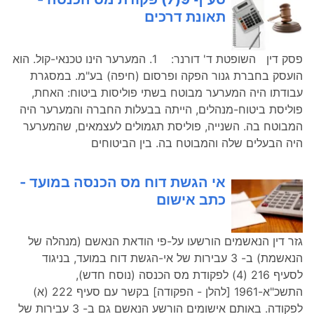
תאונת דרכים
פסק דין השופטת ד' דורנר: 1. המערער הינו טכנאי-קול. הוא
הועסק בחברת גנור הפקה ופרסום (חיפה) בע"מ. במסגרת
עבודתו היה המערער מבוטח בשתי פוליסות ביטוח: האחת,
פוליסת ביטוח-מנהלים, הייתה בבעלות החברה והמערער היה
המבוטח בה. השנייה, פוליסת תגמולים לעצמאים, שהמערער
היה הבעלים שלה והמבוטח בה. בין הביטוחים
אי הגשת דוח מס הכנסה במועד -
כתב אישום
גזר דין הנאשמים הורשעו על-פי הודאת הנאשם (מנהלה של
הנאשמת) ב- 3 עבירות של אי-הגשת דוח במועד, בניגוד
לסעיף 216 (4) לפקודת מס הכנסה (נוסח חדש),
התשכ"א-1961 [להלן - הפקודה] בקשר עם סעיף 222 (א)
לפקודה. באותם אישומים הורשע הנאשם גם ב- 3 עבירות של