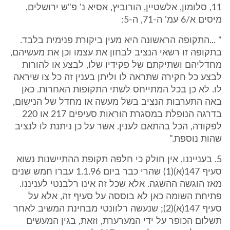
11, סלומון, אלשטיין, הורוביץ, אסיא נ' פ"ש ירושלים,
מיסים א/6 עמ' ה-71, ה-5:
" ...התקופה הראשונה היא מעין ביקורת פנימית בלבד.
בתקופה זו רשאי הנציב לבחון את עצמו וכן את מעשיהם,
מחדליהם ושתיקתם של פקידיו שלו, לבצע או להורות
לבצע כל חקירה שתראה לו וליתן בענין זה כל צו שיראה
לו. לא כן בכל המתייחס לשתי התקופות האחרות. כאן
באה התערבות הנציב בשל מעשה או מחדל של הנישום,
בדרגה הנופלת במסגרת הוראות סעיפים 217 או 220
לפקודה, הכל בהתאם לענין. אשר על כן ניתנת לו לנציב
שהות נוספת."
5. בענייננו, אין חולק כי חלפה תקופת ההתיישנות נשוא
סעיף 147(א)(1) שהרי כבר ביום 1.1.96 עברו חמש שנים
מאז הוגשה ההשגה. אלא שכל זה אינו רלבנטי לעניננו.
פתיחת השומה כאן לא בוססה על סעיף זה, אלא על
סעיף 147(א)(2); שנעשה רלוונטי מבחינת המשיב לאחר
תשלום הכופר על ידי המערערת, וזאת, בגין המעשים