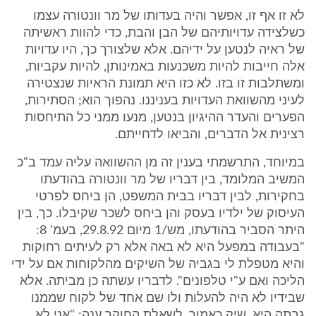
לא זו אף זו, אפשר והיה בעדותו של מר וונטורה עצמו
כשלצידה עדויותיהם של הבן והבת, כדי להוות ראשיתה
של ראיה לנטען על ידיהם. אלא שלצורך כך, היו עדויות
אלה חייבות להיות משכנעות באמינותן, להיות עקביות,
ומשתלבות זו בזו. לא כזו היא תמונת הראיות שנצטירה
לעיני מהשוואת העדויות בעניננו. נהפוך הוא; הסתירות,
הפערים והעדר ההיגיון בנטען, מנעו ממני כל התיחסות
רצינית אל הדברים, והביאו לדחייתם.
במיוחד, התרשמתי בענין זה מן ההשוואה עליה עמד ב"כ
המשיב המלומד, בין דבריו של מר וונטורה בהודעתו
בחקירות, לבין דבריו בבית המשפט, הן ביחס לפרטי
העיסוק של ילדיו בעסק והן ביחס לשכר שקיבלו. כך, בין
היתר הסביר בהודעתו, מש/1 מיום 29.8.92, בעמ' 8:
"בעבודה במפעל היא לא באה אלא רק לעיתים רחוקות
והיא מטפלת לי בגביה של השיקים מהלקוחות אם על ידי
הליכה ואם ע"י טלפונים". לדבריו עשתה כן מביתה. אלא
שבידיו לא היה להעלות ולו שם אחד של לקוח שממנו
גבתה היא, שיק כאמור. לשאלת החוקר ענה: "אני לא