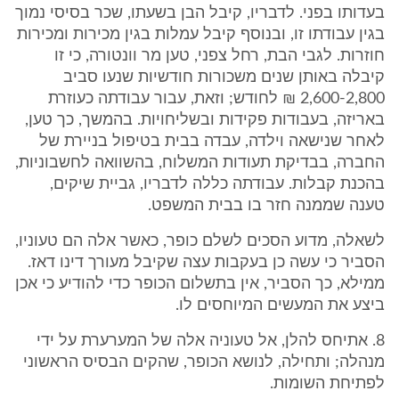
בעדותו בפני. לדבריו, קיבל הבן בשעתו, שכר בסיסי נמוך
בגין עבודתו זו, ובנוסף קיבל עמלות בגין מכירות ומכירות
חוזרות. לגבי הבת, רחל צפני, טען מר וונטורה, כי זו
קיבלה באותן שנים משכורות חודשיות שנעו סביב
2,600-2,800 ₪ לחודש; וזאת, עבור עבודתה כעוזרת
באריזה, בעבודות פקידות ובשליחויות. בהמשך, כך טען,
לאחר שנישאה וילדה, עבדה בבית בטיפול בניירת של
החברה, בבדיקת תעודות המשלוח, בהשוואה לחשבוניות,
בהכנת קבלות. עבודתה כללה לדבריו, גביית שיקים,
טענה שממנה חזר בו בבית המשפט.
לשאלה, מדוע הסכים לשלם כופר, כאשר אלה הם טעוניו,
הסביר כי עשה כן בעקבות עצה שקיבל מעורך דינו דאז.
ממילא, כך הסביר, אין בתשלום הכופר כדי להודיע כי אכן
ביצע את המעשים המיוחסים לו.
8. אתיחס להלן, אל טעוניה אלה של המערערת על ידי
מנהלה; ותחילה, לנושא הכופר, שהקים הבסיס הראשוני
לפתיחת השומות.