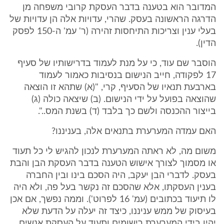
המדובר הוא בטענה בדבר העסקת קרובי משפחה מן
הדרגה הראשונה בעסק. שהרי, עדויות אלה הן עדויות של
בעלי ענין וצריכות התיחסות זהירה (ר' עמ' ה-150 לפסק
הדין).
הוסבר שם עוד, כי על מנת לעמוד בדרישותיו של סעיף
17 לפקודה, חייב הנישום בנסיבות כאמור לעמוד
בארבעת תנאיו של הסעיף, קרי, "(א) שתהא זו הוצאה
שהוצאה בפועל על ידי הנישום. (ב) שיצאה כולה (ג)
בייצור ההכנסה ולשם כך בלבד (ד) בשנת המס..".
האם עמדה המערערת בתנאים אלה, בעניננו?
משום מה, לא ראתה המערערת לנכון להגיש לי כל תעוד
או מסמוך לצורך אישוש הטענה בדבר העסקת הבן והבת
בעסק. לדברי הבן יעקב, היה הסכם בינו ובין החברה
בענין העסקתו, אלא שהסכם זה נקשר בעל פה, ולא היה
לו תיעוד בכתובים (עמ' 16 לפרוט'). וממה נפשך, אם אכן
בעיסוק של ממש עניננו, כיצד זה יעלה על הדעת שלא
יהיו בידי המערערת רישומים ותעוד על העסקת אנשים