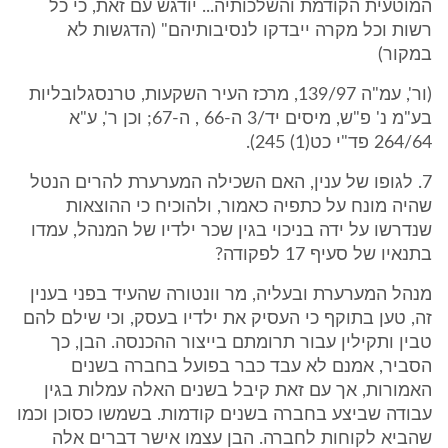
המוטעית הקודמת והשלכותיה... יודגש עם זאת, כי כל
רשות וכל מקרה ייבדקו לנסיבותיהם" (הדגשות לא
במקור)
(ור', עמ"ה 139/97, מרכז העיר השקעות, טרנסגלובליות
בע"מ נ' פ"ש, מיסים יד/3 ה-66 , ה-67; וכן ר', ע"א
264/64 פד"י כט(1) 245).
7. לגופו של ענין, האם השכילה המערערת להרים הנטל
שהיה מונח על כתפיה כאמור, ולהוכיח כי ההוצאות
שנדרשו על ידה בניכוי בגין שכר ילדיו של המנהל, עמדו
בתנאיו של סעיף 17 לפקודה?
מנהל המערערת ובעליה, מר וונטורה שהעיד בפני בענין
זה, טען בתוקף כי העסיק את ילדיו בעסק, וכי שילם להם
טבין ותקילין עבור תרומתם בייצור ההכנסה. הבן, כך
הסביר, אמנם לא עבד כבר בפועל בחברה בשנים
האמורות, אך עם זאת קיבל בשנים האלה עמלות בגין
עבודה שביצע בחברה בשנים קודמות. בשמשו כסוכן וכמו
שהביא לקוחות לחברה. הבן עצמו אישר דברים אלה