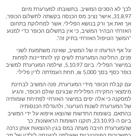
לכך לא הסכים המשיב. בתשובתו למערערת מיום
31.8.97, אישר נציב מס הכנסה בקשתה לתשלום הכופר,
אך זאת אך ורק בנושא הפלילי. אשר למחלוקת בתחום
האזרחי הבהיר המשיב, כי אין בתשלום הכופר כדי למנוע
"המשך הטיפול האזרחי בתיק זה".
על אף הודעתו זו של המשיב, שאינה משתמעת לשני
פנים, החליטה המערערת לשים קץ להתדיינות לפחות
במישור הפלילי. ביום 5.10.97, שילמה המערערת למשיב
כופר כסף בסך 5,000 ₪, תחת העמדתה לדין פלילי.
עם קבלת הכופר מידי המערערת, פנה המשיב לבחינת
מימצאי החקירה הפלילית שבגינם שולם הכופר, והגיע
למסקנה כי אלה יפים במישור האזרחי לפתיחת שומותיה
של המערערת לשנות הערעור, ולהגדלת הכנסותיה
בהתאם. בשומות החדשות שהוצאו איפוא על ידי המשיב
ביום ה-23.10.93, תוקנו השומות הראשונות, כך
שהמערערת חויבה מעתה במס בגין ההוצאות אותן כרכה
במשכורות הפיקטיביות ששילמה לטענתה לילדיו של מר