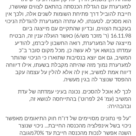
למערערת עם הגדלת הכנסתה בהתאם לצווים שאושרו,
חייבת להוביל דרך פתיחת השומות לשנים אלה, ולכך אין
הוא מסכים. לטענתו, לא עתרה המערערת להגדלת הניכוי
בעקבות הצווים, ובדיון שהתקיים עם מייצגה ביום
16.11.98 (ר' מזכר מש/6) כאשר הועלה ענין זה, הבטיח
מייצגה של המערערת, רואה החשבון ליברמן, להודיע
עמדתו בנושא אך לא עשה כן. מכל מקום סובר ב"כ
המשיב, גם אם יוצא בנסיבות שתוארו כי הניכוי שהותר
למערערת נמוך מזה שהיתה מקבלת בשעתו, אילו דיווחה
דיווח אמת למשיב, אין לה אלא להלין על עצמה עקב
ההפסד שנוצר לה בגין מעשיה.
לכך לא אוכל להסכים. נכונה בעיני עמדתה של עדת
המשיב (עמ' 24 לפרוט') בהתייחסה לנושא זה,
ובהבהירה:
"על פי נתונים מסויימים של דו"ח חוק התיאומים מאפשר
ניכוי בשל אינפלציה מהכנסה החייבת... ניכוי שנוצר
השנה אפשר לנכות מהכנסה חייבת עד 70%מגובה