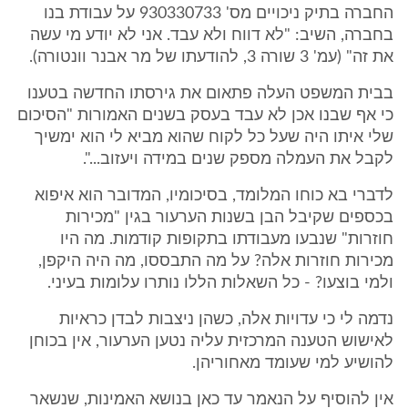
החברה בתיק ניכויים מס' 930330733 על עבודת בנו
בחברה, השיב: "לא דווח ולא עבד. אני לא יודע מי עשה
את זה" (עמ' 3 שורה 3, להודעתו של מר אבנר וונטורה).
בבית המשפט העלה פתאום את גירסתו החדשה בטענו
כי אף שבנו אכן לא עבד בעסק בשנים האמורות "הסיכום
שלי איתו היה שעל כל לקוח שהוא מביא לי הוא ימשיך
לקבל את העמלה מספק שנים במידה ויעזוב...".
לדברי בא כוחו המלומד, בסיכומיו, המדובר הוא איפוא
בכספים שקיבל הבן בשנות הערעור בגין "מכירות
חוזרות" שנבעו מעבודתו בתקופות קודמות. מה היו
מכירות חוזרות אלה? על מה התבססו, מה היה היקפן,
ולמי בוצעו? - כל השאלות הללו נותרו עלומות בעיני.
נדמה לי כי עדויות אלה, כשהן ניצבות לבדן כראיות
לאישוש הטענה המרכזית עליה נטען הערעור, אין בכוחן
להושיע למי שעומד מאחוריהן.
אין להוסיף על הנאמר עד כאן בנושא האמינות, שנשאר