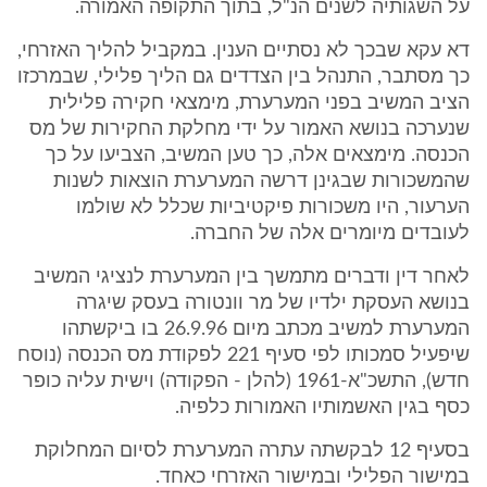
על השגותיה לשנים הנ"ל, בתוך התקופה האמורה.
דא עקא שבכך לא נסתיים הענין. במקביל להליך האזרחי,
כך מסתבר, התנהל בין הצדדים גם הליך פלילי, שבמרכזו
הציב המשיב בפני המערערת, מימצאי חקירה פלילית
שנערכה בנושא האמור על ידי מחלקת החקירות של מס
הכנסה. מימצאים אלה, כך טען המשיב, הצביעו על כך
שהמשכורות שבגינן דרשה המערערת הוצאות לשנות
הערעור, היו משכורות פיקטיביות שכלל לא שולמו
לעובדים מיומרים אלה של החברה.
לאחר דין ודברים מתמשך בין המערערת לנציגי המשיב
בנושא העסקת ילדיו של מר וונטורה בעסק שיגרה
המערערת למשיב מכתב מיום 26.9.96 בו ביקשתהו
שיפעיל סמכותו לפי סעיף 221 לפקודת מס הכנסה (נוסח
חדש), התשכ"א-1961 (להלן - הפקודה) וישית עליה כופר
כסף בגין האשמותיו האמורות כלפיה.
בסעיף 12 לבקשתה עתרה המערערת לסיום המחלוקת
במישור הפלילי ובמישור האזרחי כאחד.