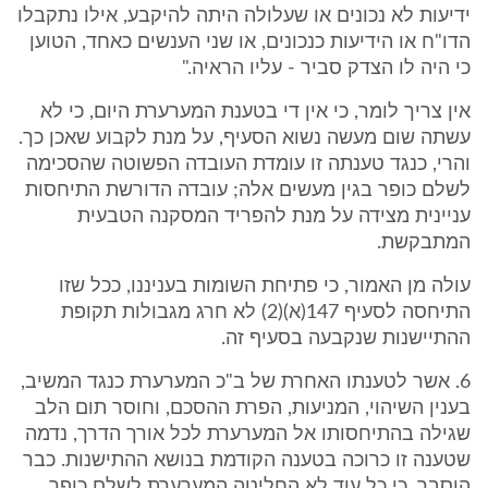
ידיעות לא נכונים או שעלולה היתה להיקבע, אילו נתקבלו
הדו"ח או הידיעות כנכונים, או שני הענשים כאחד, הטוען
כי היה לו הצדק סביר - עליו הראיה."
אין צריך לומר, כי אין די בטענת המערערת היום, כי לא
עשתה שום מעשה נשוא הסעיף, על מנת לקבוע שאכן כך.
והרי, כנגד טענתה זו עומדת העובדה הפשוטה שהסכימה
לשלם כופר בגין מעשים אלה; עובדה הדורשת התיחסות
עניינית מצידה על מנת להפריד המסקנה הטבעית
המתבקשת.
עולה מן האמור, כי פתיחת השומות בעניננו, ככל שזו
התיחסה לסעיף 147(א)(2) לא חרג מגבולות תקופת
ההתיישנות שנקבעה בסעיף זה.
6. אשר לטענתו האחרת של ב"כ המערערת כנגד המשיב,
בענין השיהוי, המניעות, הפרת ההסכם, וחוסר תום הלב
שגילה בהתיחסותו אל המערערת לכל אורך הדרך, נדמה
שטענה זו כרוכה בטענה הקודמת בנושא ההתישנות. כבר
הוסבר, כי כל עוד לא החליטה המערערת לשלם כופר,