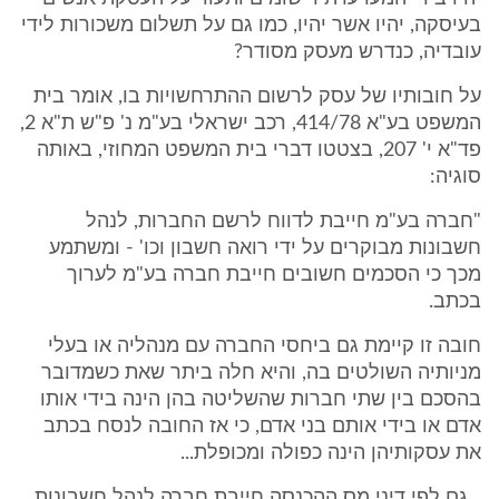
בעיסקה, יהיו אשר יהיו, כמו גם על תשלום משכורות לידי
עובדיה, כנדרש מעסק מסודר?
על חובותיו של עסק לרשום ההתרחשויות בו, אומר בית
המשפט בע"א 414/78, רכב ישראלי בע"מ נ' פ"ש ת"א 2,
פד"א י' 207, בצטטו דברי בית המשפט המחוזי, באותה
סוגיה:
"חברה בע"מ חייבת לדווח לרשם החברות, לנהל
חשבונות מבוקרים על ידי רואה חשבון וכו' - ומשתמע
מכך כי הסכמים חשובים חייבת חברה בע"מ לערוך
בכתב.
חובה זו קיימת גם ביחסי החברה עם מנהליה או בעלי
מניותיה השולטים בה, והיא חלה ביתר שאת כשמדובר
בהסכם בין שתי חברות שהשליטה בהן הינה בידי אותו
אדם או בידי אותם בני אדם, כי אז החובה לנסח בכתב
את עסקותיהן הינה כפולה ומכופלת...
...גם לפי דיני מס ההכנסה חייבת חברה לנהל חשבונות