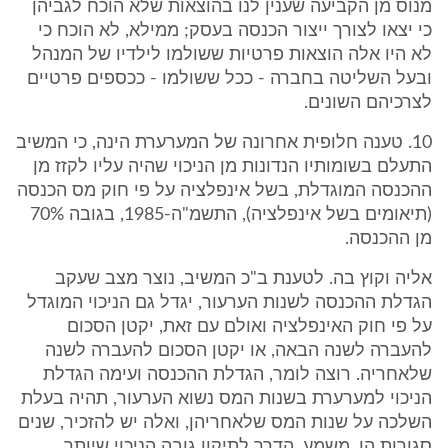
מנוס מן הקביעה שענין לנו בהוצאות שלא הוכח לגביהן
כי יצאו לצורך ייצור הכנסה בעסק; ממילא, לא הוכח כי
לא היו אלה הוצאות פרטיות ששולמו לילדיו של המנהל
ובעל השליטה בחברה - ככל ששולמו - ככספים פרטיים
לצרכיהם השונים.
10. טענה חלופית אחרונה של המערערת הינה, כי המשיב
התעלם בשומותיו הנדונות מן הניכוי שהיה עליו לקזז מן
ההכנסה המוגדלת, בשל אינפלציה על פי חוק מס הכנסה
(תיאומים בשל אינפלציה), התשמ"ה-1985, בגובה 70%
מן ההכנסה.
אליה וקוץ בה. לטענת ב"כ המשיב, נוצר מצב שעקב
הגדלת ההכנסה לשנות הערעור, יגדל גם הניכוי המוגדל
על פי חוק האינפלציה ואולם עם זאת, יקטן הסכום
להעברה לשנה הבאה, או יקטן הסכום להעברה לשנה
שלאחריה. רוצה לומר, הגדלת ההכנסה ועימה הגדלת
הניכוי למערערת בשנות המס נשוא הערעור, תהיה בעלת
השלכה על שנות המס שלאחריהן, ואלה יש להזכיר, שנים
סגורות הן. משמע, הדרך לתיקון גובה הניכוי שיותר