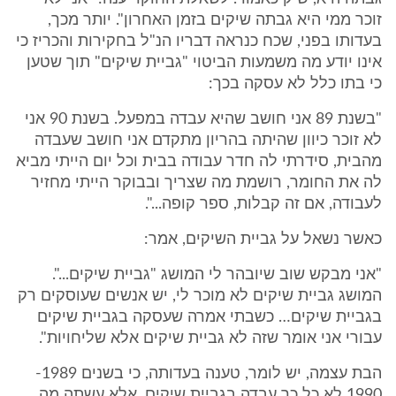
זוכר ממי היא גבתה שיקים בזמן האחרון". יותר מכך,
בעדותו בפני, שכח כנראה דבריו הנ"ל בחקירות והכריז כי
אינו יודע מה משמעות הביטוי "גביית שיקים" תוך שטען
כי בתו כלל לא עסקה בכך:
"בשנת 89 אני חושב שהיא עבדה במפעל. בשנת 90 אני
לא זוכר כיוון שהיתה בהריון מתקדם אני חושב שעבדה
מהבית, סידרתי לה חדר עבודה בבית וכל יום הייתי מביא
לה את החומר, רושמת מה שצריך ובבוקר הייתי מחזיר
לעבודה, אם זה קבלות, ספר קופה...".
כאשר נשאל על גביית השיקים, אמר:
"אני מבקש שוב שיובהר לי המושג "גביית שיקים...".
המושג גביית שיקים לא מוכר לי, יש אנשים שעוסקים רק
בגביית שיקים… כשבתי אמרה שעסקה בגביית שיקים
עבורי אני אומר שזה לא גביית שיקים אלא שליחויות".
הבת עצמה, יש לומר, טענה בעדותה, כי בשנים 1989-
1990 לא כל כך עבדה בגביית שיקים, אלא עשתה מה