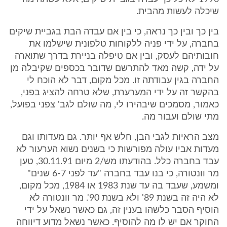
שיכלה לעשות מהבית.
בין כך ובין כך נראה, כי בין אם עבדה הבת בגביית שיקים
בחברה, על ידי פניה ללקוחות טלפונית שישלמו את
חובותיהם לעסק, ובין אם טיפלה בניירת בדרך שתוארה
על ידה, קשה מאד להתרשם שדובר בכספים שקיבלה מן
החברה בגין עבודתה זו. מכל מקום, דבר לא הוכח לי
בהקשר זה על ידי המערערת, שלא טרחה להציג בפני,
כאמור, מסמכים שיבהירו לי, מה שולם לגב' צפני בפועל,
מתי שולם ועבור מה.
מצב הראיות לגבי הבן, חלש אף יותר. גם מעדותו וגם
מעדות אביו עולה מפורשות כי בשנים נשוא הערעור לא
עבד בחברה כלל. בהודעתו מש/2 מיום 30.11.91, טען
מר וונטורה, כי בנו עבד בחברה "עד לפני 6-7 שנים"
ומשמע, שעבד בה עד שנת 1983 או 1984, מכל מקום,
לא היה זה בשנת 89' ולא בשנת 90'. מר וונטורה לא
הוסיף הסבר כלשהו בענין זה, גם כאשר נשאל על ידי
החוקר אם יש לו מה להוסיף. כאשר נשאל מדוע דיווחה