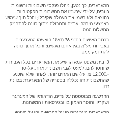
המערערים, כך נטען, ניהלו פנקסי חשבוניות ורשומות
כוזבים, על-ידי שרשמו את החשבוניות הפקטיביות
כהוצאה ולא רשמו את העמלה שקיבלו; והכל תוך שימוש
באמצעי מירמה, ערמה ותחבולה מתוך כוונה להתחמק
מתשלום המס.
בכתב האישום בת"פ 1867/96 הואשמו המערערים
בעבירות מע"מ בגין אותם מעשים; והכל מתוך כוונה
להתחמק ממס.
3. בית משפט קמא הרשיע את המערערים בכל העבירות
שיוחסו להם, למעט לגבי חשבונית אחת, על-סך
-.12,000 ₪, על-שם האחים זוהר, לאחר שלא שוכנע
שהחשבונית הזו נכללה בספריה של המערערת בכוונת
זדון.
ההרשעה מבוסססת על עדים, הודאותיו של המערער
ושקריו, וחוסר האמון בו ובגירסאותיו המשתנות.
המערערים מערערים הן על ההרשעה והן על העונש.