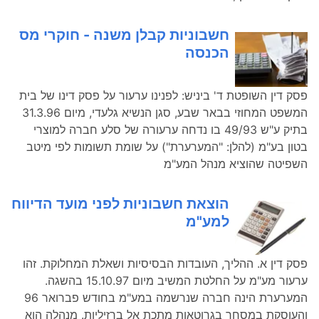
חשבוניות קבלן משנה - חוקרי מס
הכנסה
פסק דין השופטת ד' ביניש: לפנינו ערעור על פסק דינו של בית
המשפט המחוזי בבאר שבע, סגן הנשיא גלעדי, מיום 31.3.96
בתיק ע"ש 49/93 בו נדחה ערעורה של סלע חברה למוצרי
בטון בע"מ (להלן: "המערערת") על שומת תשומות לפי מיטב
השפיטה שהוציא מנהל המע"מ
הוצאת חשבוניות לפני מועד הדיווח
למע"מ
פסק דין א. ההליך, העובדות הבסיסיות ושאלת המחלוקת. זהו
ערעור מע"מ על החלטת המשיב מיום 15.10.97 בהשגה.
המערערת הינה חברה שנרשמה במע"מ בחודש פברואר 96
והעוסקת במסחר בגרוטאות מתכת אל ברזיליות. מנהלה הוא