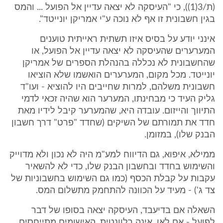
(ת/3(1)), כי "העיסקה לא יצאה עדיין אל הפועל ... והמס
בגין חשבונית זו אף לא נוכה ע"י אמריקן יונייטד".
אינני יודע על בסיס איזו תשתית ראייתית טוענים
המערערים שהעיסקה לא יצאה עדיין אל הפועל, או
שהחשבונית לא נכללה בהנהלת הספרים של אמריקן
יונייטד. מכל מקום, המערערים הואשמו שלא הוציאו
חשבונית משלהם, למרות שחייבים היו להוציא - ועו"ד
גליק העיד כי מבחינתו, המערער הוא שהיה זכאי לדמי
התיווך והייזום. עובדה היא, שהמערער קיבל לידיו מאת
חדד את תמורתם של השיקים (שחדד "פרט" דרך חשבון
הבנק שלו), במזומן.
ממילא, איפוא, גם הדיווח למע"מ היה לא נכון ולא מדוייק
והשימוש בחדד ובחשבון הבנק שלו, כדי לא להשאיר
עקבות על קבלת הכסף (כמו גם השימוש בחשבוניות של
צד ג') - מעיד על הכוונה להתחמק מתשלום המס.
השאלה אם בדיעבד, העיסקה יצאה בסופו של דבר
לפועל - אם לאו, אינה רלוונטית. האישומים מתייחסים