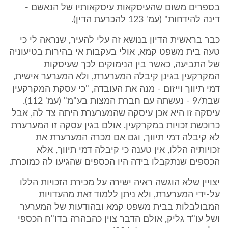
בספרים משום שהעיסקאות עיסקאותיו של הנאשם -
דינה להידחות" (עמ' 123 להכרעת הדין).
כבר בראשית הדיון בנושא זה עלי להעיר, שנראה לי כי
טעה בית משפט קמא, אולי בעקבות אי בהירות בטיעוניה
של התביעה, כאשר בין הנימוקים לכך שעיסקות
המקרקעין בגינן קיבלה המערערת, ולא המערער אישית,
דמי תיווך וייזום - מנה את העובדה, "כי עסקת המקרקעין
שבת/9 - נעשתה עם חברת המצות בע"מ" (עמ' 112).
עיסקה זו היא אכן עיסקה שהמערערת היתה צד לה, אבל
כרוכשת זכויות במקרקעין. אולם בגין עסקה זו המערערת
לא קיבלה דמי תיווך, וגם אם מכרה המערערת את
זכויותיה הללו, אין טענה כי קיבלה דמי תיווך, אלא
הכספים שנתקבלו בידה היו הכספים שהגיעו לה כמוכרת.
יצויין שלא הוגשה ראיה ישירה על מכירת הזכויות הללו
על-ידי המערערת, ולא ניתן ללמוד זאת מהעדויות
המבולבלות בבית משפט קמא ובהודעות של המערער
ושל עו"ד גליק, אולם הדבר צוין כהבהרה בדו"ח הכספי