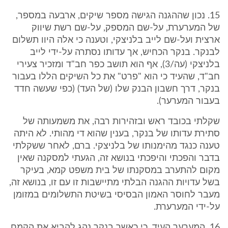
15. נכון שההגנה הגישה מספר שיקים, ארבעה במספר,
של המערערת, על-שם המספק, על-שם רשת שיווק
ארצית ועל-שם לייב בלניצקי, וטענה כי אלה היוו תשלום
לבנקר. בנקר הכחיש, אך עדותו נסתרה על-ידי לייב
בלניצקי (עה/3), אף הוא תושב כפר חב"ד ומזכיר צעירי
חב"ד, שהעיד כי הוא "פרט" את כל השיקים הללו בעבור
בנקר, דרך חשבון הבנק שלו (של העד) (כפי שעשה חדד
בעבור המערער).
שקלתי בכובד ראש ובזהירות רבה, את משמעותה של
סתירת עדותו של בנקר, בענין שהוא די מהותי. לא היתה
טענה כנגד מהימנותו של בלניצקי. ברם, לאחר ששקלתי
בדבר והפכתי והיפכתי בנושא זה, הגעתי למסקנה שאין
מקום להתערב במסקנתו של בית משפט קמא, בעיקר
בשל עדויות ההגנה הבלתי מתיישבות זו עם זו, בנושא זה,
מעבר לחוסר האמון הבסיסי בשיטת התשלומים במזומן
על-ידי המערערת.
16. המערער העיד, כי כאשר בנקר נהג להביא את הקמח