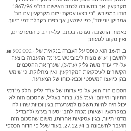
מקרקעין. אך בתשובה לכתב האישום בת"פ 1867/96
הודו במפורש, "כי בצעו עסקת ייזום מקרקעין עם חב'
אמריקן יונייטד", כפי שנטען, אך כפרו בקבלת דמי תיווך.
כאמור, התשובה נערכה בכתב, על-ידי ב"כ המערערים,
ואין מקום לטעות;
ב. ת/16 הוא טופס על העברה בנקאית של -.900,000 ₪,
לחשבון "ע"ש מצות ליבוביטש בע"מ". ההעברה בוצעה
על-ידי עו"ד משה גליק (עת/3), שערך את ההסכמים
הקשורים לעיסקאות המקרקעין, ואין מחלוקת, כי שימש
בהן כיועצו המשפטי וכבא-כוחו של המערער.
הסכום הזה הוא, על-פי עדותו של עו"ד גליק, חלק מ"דמי
התיווך והייזום" (עמ' 15). ברור בעליל, שהסכום הזה לא
יכול היה להיות תשלום למערערת בגין זכויות שהיו לה
במקרקעין ושאותן מכרה לחב' יסעור בע"מ (להבדיל
מדמי תיווך, בגין עסקאות אחרות), משום שהסכום הזה
הועבר לחשבונה ב-27.12.94, בעוד שעל פי הדוח הכספי