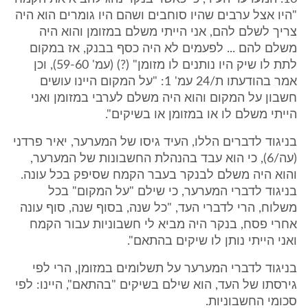
"היו אצל ערבים שהיו סוחבים ושהם היו גומרים הוא היה
צריך לשלם להם, אני הייתי משלם במזומן והוא היה
משלם להם ... לפעמים לא היה כסף בבנק, אז במקום
לתת לו שיק היו נותנים לו מזומן" (?) (עמ' 59-60), וכן
אמר בהודעתו ת/24 עמ' 1: "על המקום היינו עושים
חשבון על המקום והוא היה משלם לערבי במזומן ואני
הייתי משלם לו או במזומן או בשיקים".
בניגוד לדברים הללו, העיד גיסו של המערער, יאיר פרדני
(עה/6), כי הוא עבד בהנהלת החשבונות של המערער,
והוא היה משלם לבנקר בעבר הקמח שסיפק בכל עונה.
בניגוד לדברי המערער, כי שילם "על המקום" בכל
משלוח, הרי לדברי העד, "כל שנה, בסוף שנה, סוף עונה
אחרי פסח, בנקר היה מביא לי חשבוניות עבור הקמח
ואני הייתי נותן לו שיקים בהתאם".
בניגוד לדברי המערער על תשלומים במזומן, הרי לפי
גירסתו של העד, הוא שילם בשיקים "בהתאם", היינו: לפי
סכומי החשבוניות.