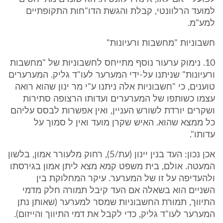
למועד הרלוונטי, קבלת והגשת הדו"חות התקופתיים
למע"מ.
חשבוניות "מחשבות ורעיונות"
10. נימוק ערעור נוסף מתייחס לחשבוניות של "מחשבות
ורעיונות" שניתנו על-ידי המערער לעו"ד גליק. המערערים
טוענים, כי "חשבוניות אלה ניתנו ע"י מר ינון שהוא רואה
עצמו כשותפו של המערערים ועדותו הרצופה סתירות
ושקרים יורדת לשורש העניין, ואין אפשרות לבסס עליהם
כל ממצא שהוא. האיש שקרן מועד ואין ל סמוך על
עדותו".
אכן נכון: העד בנין יינון (עת/5), רחוק מלעורר אמון, בלשון
המעטה. אולם, בית משפט קמא מצא ליתן אמון בגירסתו
ולהעדיפה על זו של המערער. עיקר המחלוקת בין
השניים הוא בשאלה אם העד קיבל תמורה חלק מדמי
התיווך, תמורת החשבוניות שמסר למערער (שאותן נתן
המערער לעו"ד גליק, כדי לקבל את דמי התיווך והייזום).