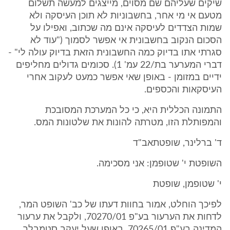
שיקים שעליהם שם מסוים, מייצגים למעשה תשלום
מטעם אי מי אחר, בחשבוניות לא תוכן העיסקה ולא
שמות הצדדים לעיסקה אינם מה שכתוב, ואפילו על
הסכום הנקוב בחשבונית אי אפשר לסמוך ("עוד לא
סגרתי אתו בדיוק כמה החשבונית הזאת בדיוק עולה לי" -
דברי המערער בת/22 עמ' 1). סכומים גדולים מחליפים
ידיים במזומן - באופן שאי אפשר כמעט לעקוב אחרי
העיסקאות והכספים.
התמונה הכללית היא, כי כל המערכת המסובכת
והמפותלת הזו, מטרתה להונות את שלטונות המס.
ד' ברלינר, שופטתאב"ד
השופטת י' שטופמן: אני מסכימה.
י' שטופמן, שופטת
לפיכך הוחלט, אמור בחוות דעתו של כב' השופט המר,
לדחות את הערעור בע"פ 70270/01, ולקבל את ערעור
המדינה בע"פ 70265/01, באופן שעל יעקב סטמבלר