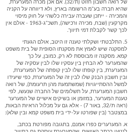
של רואה חשבון חזוט (ת/32). אם אכן מכרה המערערת,
שהיא חברה בע"מ הרשומה בארץ, ולא דיווחה על הקניה
והמכירה - ייתכן שעברה עבירה כלשהי על חוק מיסוי
מקרקעין (שבח, מכירה ורכישה), תשכ"ג-1963 - אולם אין
לכך קשר לקבלת דמי תיווך.
5. התלבטתי ושקלתי טענה זו היטב, אולם הגעתי
למסקנה שיש לאמץ את מסקנתו הסופית של בית משפט
קמא. מסקנה זו מבוססת לא רק, כמובן, על כך
שהמערער לא הבחין בין עסקיו שלו לבין עסקיה של
המערערת, בין קופתו שלו לבין קופתה של המערערת,
ובין חשבון הבנק שלו לבין זה של המערערת, כפי שיעידו
למשל ההסתייגויות (שמשתמעת מהן תרעומת), של רואה
חשבון המערערת, על תשלומים של החברה שנעשו, לפי
טענת המערער, במזומן או בשיקים אישיים של המערער
(ראה ת/32, באור 7) - אלא גם על מכלול הראיות הבאות,
במצטבר (בין שפורטו על-ידי בית משפט קמא ובין שלא):
א. המערערים כפרו אמנם, בתגובה מפורטת בכתב,
לנטען בכתב האישום, שהמערערת עוסקת גם בתיווך