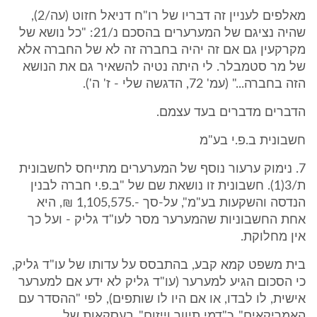
מאלפים לעניין זה דבריו של רו"ח דניאל חזוט (עה/2),
שהיה נציגם של המערערים בהסכם נ/21: "כל נושא של
מקרקעין גם אם זה יהיה בחברה זה לא של החברה אלא
של מר סטמבלר. לי היתה נטיה להשאיר גם את הנושא
הזה בחברה..." (עמ' 72, הדגשה שלי - ז' ה').
הדברים מדברים בעד עצמם.
חשבונית ב.פ.י בע"מ
7. נימוק ערעור נוסף של המערערים מתייחס לחשבונית
ת/3(1). חשבונית זו נושאת שם של "ב.פ.י חברה לבנין
הנדסה והשקעות בע"מ", על-סך -.1,105,575 ₪, היא
אחת החשבוניות שהמערער מסר לעו"ד גליק - ועל כך
אין מחלוקת.
בית משפט קמא קבע, בהתבסס על עדותו של עו"ד גליק,
כי הסכום הגיע למערער (עו"ד גליק לא ידע אם למערער
אישית, לו לבדו, או אם היו לו שותפים), לפי "ההסדר עם
האמריקאים", כ"דמי תיווך וייזום", בעסקאות של