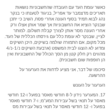
כאשר עומת העד עם העובדה שהחשבוניות נושאות
תאריכים מדצמבר עד אפריל, בניגוד לטענתו כי בנקר
נהג לבוא תמיד בסוף העונה אחרי פסח, השיב כי יתכן
שבנקר הוציא את החשבוניות אך שמר אותן אצלו ורק
אחרי העונה מסר אותן לצורך קבלת תשלום. למותר
לציין, שבנקר לא עומת כלל עם גירסתו הכללית של העד.
מכל מקום, אם התמורה שולמה בשיקים, היכן השיקים
ומדוע לא הוצגו לבית המשפט (ארבעת השיקים נ/1-נ/4
מהווים רק חלק קטן מן הסך הכולל של החשבוניות ואין
הן חופפות שום חשבונית).
סיכומו של דבר, אני מציע לדחות את הערעור על
ההרשעה.
הערעור על העונש
17. המערער נידון ל-8 חודשי מאסר בפועל ו-12 חודשי
מאסר על תנאי בשל עבירות המע"מ; ו-7 חודשי מאסר
בפועל ו- 12 חודשי מאסר על תנאי בשל עבירות מס