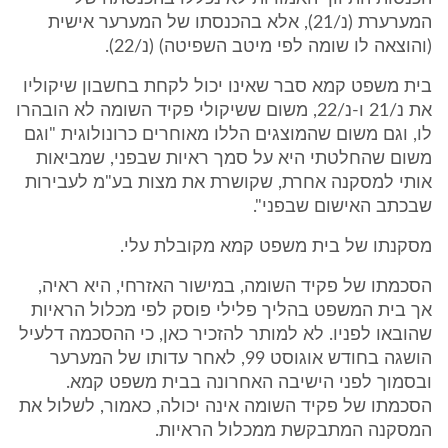
המערערת (נ/21), אלא בהכנסתו של המערער אישית
(והוצאה לו שומה לפי מיטב השפיטה) (נ/22).
בית משפט קמא סבר שאינו יכול לקחת בחשבון שיקוליו
את נ/21 ו-נ/22, משום ששיקולי פקיד השומה לא הובהרו
לו, וגם משום שהמוצגים הללו מאוחרים כרונולוגית "וגם
משום שהחלטתי היא על סמך ראיות שבפני, שמביאות
אותי למסקנה אחרת, שקושרת את מצות בע"מ לעבירות
שבכתב האישום שבפני".
מסקנתו של בית משפט קמא מקובלת עלי.
הסכמתו של פקיד השומה, במישור האזרחי, היא ראיה,
אך בית המשפט בהליך פלילי פוסק לפי מכלול הראיות
שהובאו לפניו. לא למותר להזכיר כאן, כי ההסכמה דלעיל
הושגה בחודש אוגוסט 99, לאחר עדותו של המערער
ובסמוך לפני הישיבה האחרונה בבית משפט קמא.
הסכמתו של פקיד השומה אינה יכולה, כאמור, לשלול את
המסקנה המתבקשת ממכלול הראיות.