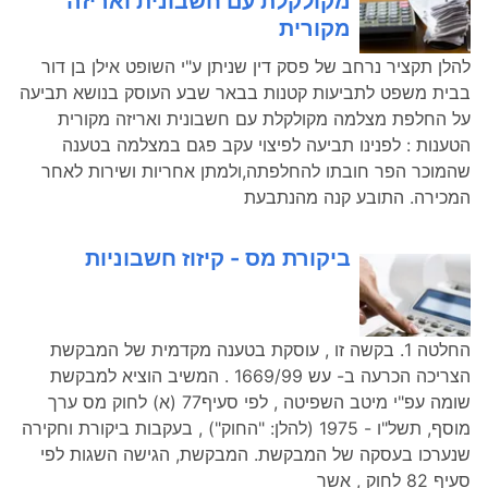
מקולקלת עם חשבונית ואריזה
מקורית
להלן תקציר נרחב של פסק דין שניתן ע"י השופט אילן בן דור
בבית משפט לתביעות קטנות בבאר שבע העוסק בנושא תביעה
על החלפת מצלמה מקולקלת עם חשבונית ואריזה מקורית
הטענות : לפנינו תביעה לפיצוי עקב פגם במצלמה בטענה
שהמוכר הפר חובתו להחלפתה,ולמתן אחריות ושירות לאחר
המכירה. התובע קנה מהנתבעת
ביקורת מס - קיזוז חשבוניות
החלטה 1. בקשה זו , עוסקת בטענה מקדמית של המבקשת
הצריכה הכרעה ב- עש 1669/99 . המשיב הוציא למבקשת
שומה עפ"י מיטב השפיטה , לפי סעיף77 (א) לחוק מס ערך
מוסף, תשל"ו - 1975 (להלן: "החוק") , בעקבות ביקורת וחקירה
שנערכו בעסקה של המבקשת. המבקשת, הגישה השגות לפי
סעיף 82 לחוק , אשר