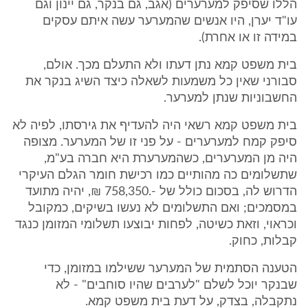
הללו שסיפק למערערים (אגב, גם בנקר, גם יינון וגם
עו"ד יערן, היו אנשים שהמערער עשה איתם עסקים
במידה זו או אחרת).
בית משפט קמא נתן דעתו ולא התעלם מכך. אולם,
סבורני שאין כל משמעות לשאלה כיצד השיג בנקר את
החשבוניות שנתן למערער.
בית משפט קמא רשאי היה להעדיף את גירסתו, לפיה לא
סיפק קמח למערערים - על פני זו של המערער. מצופה
היה מן המערערים, כשהמערערת היא חברה בע"מ,
שתשלומים כה מהותיים כמו רכישת חומר הגלם העיקרי
הדרוש לה, בסכום כולל של -.758,350 ₪, יהיה מתועד
במסמכים; ואם התשלומים לא נעשו בשיקים, כמקובל
וכראוי, וזאת כשיטה, לפחות יבוצעו תשלומי המזומן כנגד
קבלות, כחוק.
הטענה הסתמית של המערער ששילמו במזומן, כדי
שבנקר יוכל לשלם "לערבים שהיו סוחבים" - לא
נתקבלה, בצדק, על דעת בית משפט קמא.