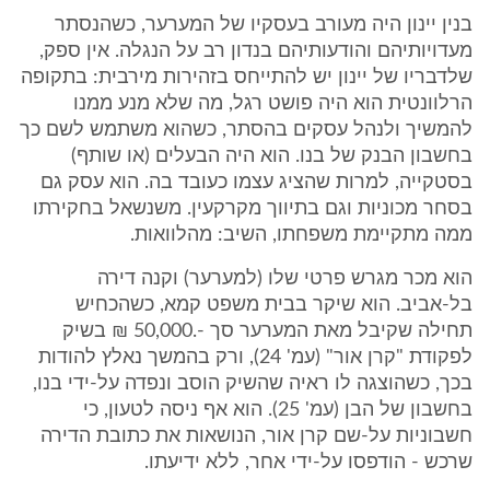
בנין יינון היה מעורב בעסקיו של המערער, כשהנסתר
מעדויותיהם והודעותיהם בנדון רב על הנגלה. אין ספק,
שלדבריו של יינון יש להתייחס בזהירות מירבית: בתקופה
הרלוונטית הוא היה פושט רגל, מה שלא מנע ממנו
להמשיך ולנהל עסקים בהסתר, כשהוא משתמש לשם כך
בחשבון הבנק של בנו. הוא היה הבעלים (או שותף)
בסטקייה, למרות שהציג עצמו כעובד בה. הוא עסק גם
בסחר מכוניות וגם בתיווך מקרקעין. משנשאל בחקירתו
ממה מתקיימת משפחתו, השיב: מהלוואות.
הוא מכר מגרש פרטי שלו (למערער) וקנה דירה
בל-אביב. הוא שיקר בבית משפט קמא, כשהכחיש
תחילה שקיבל מאת המערער סך -.50,000 ₪ בשיק
לפקודת "קרן אור" (עמ' 24), ורק בהמשך נאלץ להודות
בכך, כשהוצגה לו ראיה שהשיק הוסב ונפדה על-ידי בנו,
בחשבון של הבן (עמ' 25). הוא אף ניסה לטעון, כי
חשבוניות על-שם קרן אור, הנושאות את כתובת הדירה
שרכש - הודפסו על-ידי אחר, ללא ידיעתו.