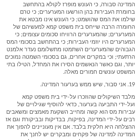
המדינה סבורה, כי העונש מופרז לקולא בהתחשב
בחומרת העבירות בהן הורשעו המערערים; כי טרם
שילמו את המס שהושמט; כי העונש אינו מבטא את
החומרה הרבה שייחס בית משפט קמא למעשיהם של
המערערים; שהמערערים הרוויחו סכומים עצומים; כי
המערערים היו יוזמי העבירות; כי בהתחשב בסכומי המס
הגבוהים שהמערערים השתמטו מתשלומם נעדר אלמנט
הרתעתי; וכי במקרים אחרים, גם בסכומי השמטה נמוכים
יותר, וגם כאשר הנאשמים הסירו את המחדל, הטילו בתי
המשפט עונשים חמורים מאלה.
19. אני סבור, שיש ממש בערעור המדינה.
מלבד השיקולים שהוזכרו על-ידי בית משפט קמא
ועל-ידי התביעה בערעור, כדאי להוסיף שגילויים של
עבירות מס הוא קשה ומחייב השקעת מאמצים ומשאבים
רבים על-ידי המדינה, בפיקוח, בבדיקות ובביקורת וגם אז
ההצלחה היא חלקית בלבד. אם אין מעוניינים להפוך את
המדינה למדינה של פקחים ומבקרים יש לחנך את