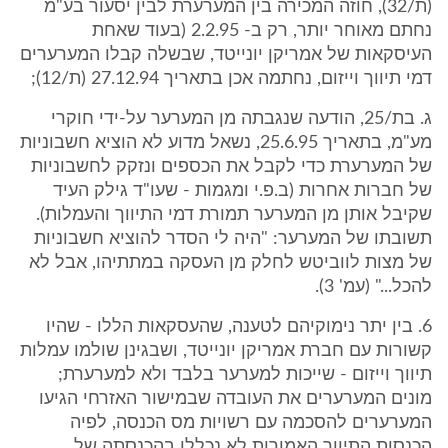
(ת/32), חוזה המכירה בין המערערת לבין יסעור בע"מ
נחתם מאוחר יותר, רק ב- 2.2.95 (בעוד שאחת
העיסקאות של אמריקן יונייטד, שבשלה קבלו המערערים
דמי תיווך וייזום, נחתמה אכן בתאריך 27.12.94 (ת/12);
ג. בת/25, הודעה שנגבתה מן המערער על-ידי חוקרי
מע"מ, בתאריך 25.6.95, נשאל מדוע לא הוציא חשבוניות
של המערערת כדי לקבל את הכספים ונזקק לחשבוניות
של חברות אחרות (ב.פ.י ומגמות - שעו"ד גילק העיד
שקיבל אותן מן המערער תמורת דמי התיווך והעמלות).
תשובתו של המערער: "היה לי הסדר להוציא חשבוניות
של מצות לווביטש לחלק מן העסקה במתתיהו, אבל לא
להכל..." (עמ' 3).
6. בין יתר נימוקיהם לטענה, שהעסקאות הללו - שהיו
קשורות עם חברת אמריקן יונייטד, ושבגינן שולמו עמלות
תיווך וייזום - שייכות למערער בלבד ולא למערערת;
מונים המערערים את העובדה שבמישור האזרחי הגיעו
המערערים להסכמה עם רשויות מס הכנסה, לפיה
הכנסות התיווך האמורות לא נכללו בהכנסתה של