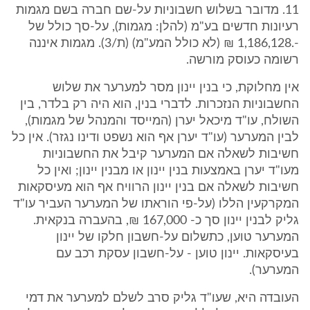
11. מדובר בשלוש חשבוניות על-שם חברה בשם מגמות
רעיונות חדשים בע"מ (להלן: מגמות), על-סך כולל של
-.1,186,128 ₪ (לא כולל המע"מ) (ת/3). מגמות איננה
רשומה כעוסק מורשה.
אין מחלוקת, כי בנין יינון מסר למערער את שלוש
החשבוניות הנזכרות. לדברי בנין, הוא היה רק בלדר, בין
השולח, עו"ד מיכאל יערן (המייסד והמנהל של מגמות),
לבין המערער (עו"ד יערן אף הוא נשפט ודינו נגזר). אין כל
חשיבות לשאלה אם המערער קיבל את החשבוניות
מעו"ד יערן באמצעות בנין יינון או מבנין יינון; ואין כל
חשיבות לשאלה אם בנין יינון הרוויח אף הוא מעיסקאות
המקרקעין הללו (על-פי הוראתו של המערער העביר עו"ד
גליק לבנין יינון סך כ- 167,000 ₪, בהעברה בנקאית.
המערער טוען, כתשלום על-חשבון חלקו של יינון
בעיסקאות. יינון טוען - על-חשבון עסקת רכב עם
המערער).
העובדה היא, שעו"ד גליק סרב לשלם למערער את דמי