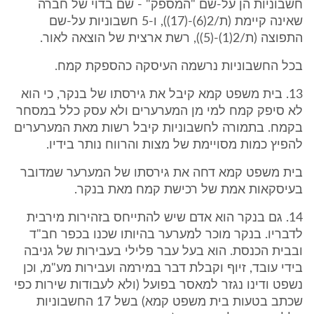
חשבוניות הן על-שם "המספק" - שם בדוי של חברה
שאינה קיימת (ת/2(6)-(17)), ו-5 חשבוניות על-שם
התפוצה (ת/2(1)-(5)), רשת ארצית של הוצאה לאור.
בכל החשבוניות נרשמה העיסקה כהספקת קמח.
13. בית משפט קמא קיבל את גירסתו של בנקר, כי הוא
לא סיפק קמח למי מן המערערים ולא עסק כלל במסחר
בקמח. בתמורה לחשבוניות קיבל רשות מאת המערערים
להפיץ כמות מסויימת של מצות והרווח נותר בידיו.
בית משפט קמא דחה את גירסתו של המערער שמדובר
בעיסקאות אמת של רכישת קמח מאת בנקר.
14. גם בנקר הוא אדם שיש להתייחס בזהירות מירבית
לדבריו. בנקר מוכר למערער בהיותו שכנו בכפר חב"ד
ובבית הכנסת. הוא בעל עבר פלילי בעבירות של גניבה
בידי עובד, זיוף וקבלת דבר במירמה ועבירות מע"מ, וכן
נשפט ודינו נגזר למאסר בפועל (ולא לעבודות שירות כפי
שכתב בטעות בית משפט קמא) בשל 17 החשבוניות