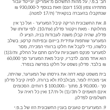
חב' ב.פ.י, על מהות התשלום מ"אמריקן יונייטד עבור
מתתיהו צפון (150 דונם) וזאת בנוסף ל-930,000 ₪
שנתקבלו בהעברה בנקאית" (ת/17 למטה).
8. את החשבונית הריקה קיבל המערער - ועל כך אין
מחלוקת - מאת ויקטור פדלון (עת/10). לפי עדותו של
פדלון, שהיה קבלן משנה לעבודות בניה, הציע לו
המערער שותפות עתידית בייזום ובפיתוח קרקע; בשלב
כלשהו, כדי לקבל אח חלקו ברווחי המכירה, מסר
למערער פנקס חשבוניות עליהם חתם על החלק, ות/3(1)
הוא אחד מהם. לדבריו, קיבל מאת המערער סך 60,000
₪ בלבד. פדלון נשפט על חלקו בפרשה בנפרד.
בית משפט קמא דחה את גירסתו של המערער, שהיתה,
אני מוכרח לומר, מבולבלת ולא ברורה, לפיה קיבל פדלון
סך -.90,000 $, מתוך -.100,000 $ רווחים. הסכומים
אינם תואמים ל-ת3/(1) ול-ת/17 ואין כל ראיה על
תשלומים לפדלון.
9. המערערים טוענים בענין החשבונית הזו של ב.פ.י