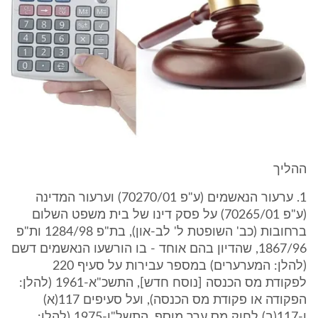
ההליך
1. ערעור הנאשמים (ע"פ 70270/01) וערעור המדינה
(ע"פ 70265/01) על פסק דינו של בית משפט השלום
ברחובות (כב' השופטת ל' לב-און), בת"פ 1284/98 ות"פ
1867/96, שהדיון בהם אוחד - בו הורשעו הנאשמים דשם
(להלן: המערערים) במספר עבירות על סעיף 220
לפקודת מס הכנסה [נוסח חדש], התשכ"א-1961 (להלן:
הפקודה או פקודת מס הכנסה), ועל סעיפים 117(א)
ו-117(ב) לחוק מס ערך מוסף, התשל"ו-1975 (להלן: