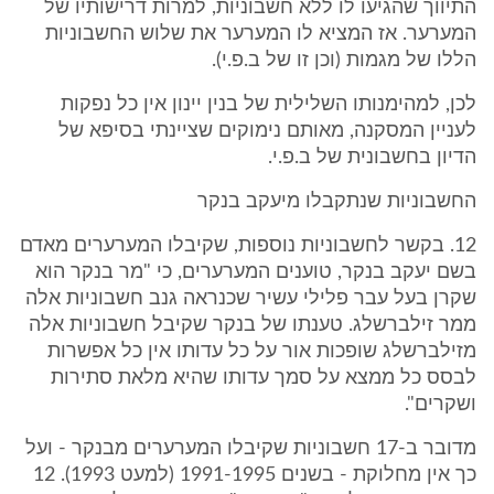
התיווך שהגיעו לו ללא חשבוניות, למרות דרישותיו של
המערער. אז המציא לו המערער את שלוש החשבוניות
הללו של מגמות (וכן זו של ב.פ.י).
לכן, למהימנותו השלילית של בנין יינון אין כל נפקות
לעניין המסקנה, מאותם נימוקים שציינתי בסיפא של
הדיון בחשבונית של ב.פ.י.
החשבוניות שנתקבלו מיעקב בנקר
12. בקשר לחשבוניות נוספות, שקיבלו המערערים מאדם
בשם יעקב בנקר, טוענים המערערים, כי "מר בנקר הוא
שקרן בעל עבר פלילי עשיר שכנראה גנב חשבוניות אלה
ממר זילברשלג. טענתו של בנקר שקיבל חשבוניות אלה
מזילברשלג שופכות אור על כל עדותו אין כל אפשרות
לבסס כל ממצא על סמך עדותו שהיא מלאת סתירות
ושקרים".
מדובר ב-17 חשבוניות שקיבלו המערערים מבנקר - ועל
כך אין מחלוקת - בשנים 1991-1995 (למעט 1993). 12