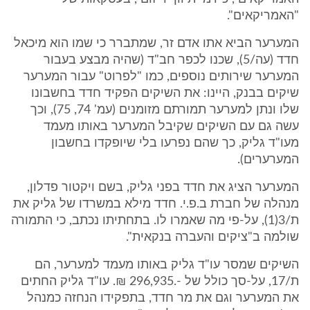
"האמריקאים".
המערער הביא אתו אדם זר, שמתברר כי שמו הוא מיכאל
חדד (עה/5), שכנו לכפר חב"ד (שהיה מבצע בעבור
המערער שירותים נוספים, כמו "לפרוט" עבור המערער
שיקים בבנק, היינו: את השיקים הפקיד חדד בחשבונו
שלו ונתן למערער תמורתם מזומנים (עמ' 74, 75), וכך
עשה גם עם השיקים שקיבל המערער באותו מעמד
מעו"ד גליק, כך שהם נפרעו בלי שיופקדו בחשבון
המערערים).
המערער הציג את חדד בפני גליק, בשם ויקטור פדלון,
מנהלה של חברת ב.פ.י. חדד מילא במשרדו של גליק את
ת/3(1), על-פי מה שאמרו לו. בתחתיתו נכתב, כי התמורה
שולמה ב"ציקים והעברה בנקאית".
השיקים שמסר עו"ד גליק באותו מעמד למערער, הם
ת/17, על-סך כולל של -.296,935 ₪. עו"ד גליק החתים
את המערער וגם את מר חדד, בתפקידו הנחזה כמנהל