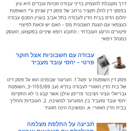
דרך מקובלת להעמיק בדיני עבודה וזכויות עובדים היא עיון
בפסקי דין להלן תקציר נרחב של פסק דין שניתן ע"י השופטת
יהלום הדס בבית הדין לעבודה בתל אביב בעניין הסכם עבודה
כעצמאי עם הצגת חשבונית מס - האם יש זכאות לפיצויי
פיטורים הרקע העובדתי : התובע רופא שיניים במקצועו, הועסק
כמנהל רפואי
עבודה עם חשבוניות אצל חוקר
פרטי - יחסי עובד מעביד
פסק דין השופטת ע' פוגל 1. הערעור שבפנינו הוא על פסק דינו
של בית הדין האזורי לעבודה בת"א (עב 3-1155/89, השופטת
גבריאלי ונציגי הציבור פריימן וגילן) אשר קבע כי לא התקיימו
יחסי עובד ומעביד בין המערער למשיבה. 2. העובדות וההליך
בבית הדין האזורי: א. המשיבה הינה תאגיד
תביעה על החלפת מצלמה