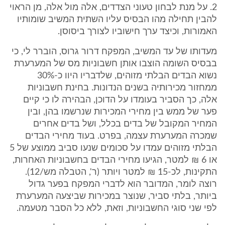
2. על מנת לבחון טעוני הצדדים, אלה מול אלה, מן הראוי
להבין תחילה מהו הבסיס עליו השתית המשיב שומותיו
האמורות, וכיצד ערך חישוביו לצורך ביסוסן.
מעדותו של עד המשיב, המפקח דרור גרוס, הוברר לי, כי
בבסיס השומה הוצבו אותן חשבוניות מס של המערערת
נשוא הבדים הבלתי מזוהים, שלדבריו היוו כ-30%
ממחזור מכירותיה בשנים הנדונות. בחינת חשבוניות
אלה, כך הסביר בעומדו על הדוכן, הבהירה לו כי קיים
פער של ממש בין מחירי המכירות שנרשמו בהן, ובין
המחיר המקובל של בדים בכלל, ושל בדים אחרים
שמכרה המערערת עצמה, בפרט. בעוד מחירי הבדים
הבלתי מזוהים עמדו על סכומים שנעו סביב ממוצע של 5
או 6 ₪ למטר, הגיעו מחירי הבדים בחשבוניות האחרות,
התקינות, לכ-15 ₪ למטר ויותר (ר', הטבלה מש/12).
רוצה לומר, המדובר הוא לדברי המפקח בפער גדול
ביותר, בלתי סביר, שנוצר במכירות שביצעה המערערת
לפי שני סוגי החשבוניות, וזאת, ללא כל הסבר מטעמה.