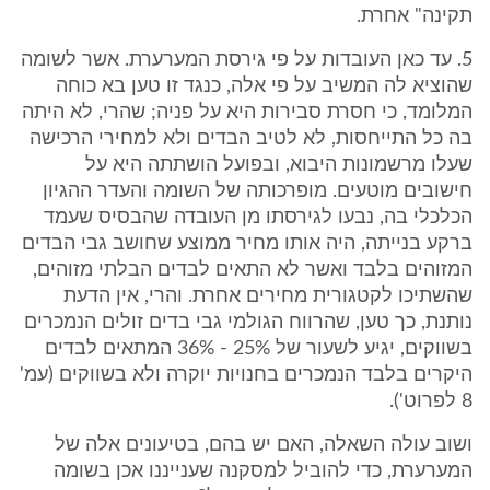
תקינה" אחרת.
5. עד כאן העובדות על פי גירסת המערערת. אשר לשומה
שהוציא לה המשיב על פי אלה, כנגד זו טען בא כוחה
המלומד, כי חסרת סבירות היא על פניה; שהרי, לא היתה
בה כל התייחסות, לא לטיב הבדים ולא למחירי הרכישה
שעלו מרשמונות היבוא, ובפועל הושתתה היא על
חישובים מוטעים. מופרכותה של השומה והעדר ההגיון
הכלכלי בה, נבעו לגירסתו מן העובדה שהבסיס שעמד
ברקע בנייתה, היה אותו מחיר ממוצע שחושב גבי הבדים
המזוהים בלבד ואשר לא התאים לבדים הבלתי מזוהים,
שהשתיכו לקטגורית מחירים אחרת. והרי, אין הדעת
נותנת, כך טען, שהרווח הגולמי גבי בדים זולים הנמכרים
בשווקים, יגיע לשעור של 25% - 36% המתאים לבדים
היקרים בלבד הנמכרים בחנויות יוקרה ולא בשווקים (עמ'
8 לפרוט').
ושוב עולה השאלה, האם יש בהם, בטיעונים אלה של
המערערת, כדי להוביל למסקנה שענייננו אכן בשומה