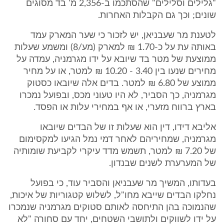
"גלילים וסלילים" שהסתכמו ב-2,356 מ' בד מסוגים
שונים; וכך גם הקבלות האחרות.
לטענת מר שעבניאן, יש לזכור כי שער המארק עמד
באותה עת על כ-1.70 ₪ למארק (מע/8) ומשמע שעלות
ממוצעת של מטר בד שיובא על ידו מגרמניה, עמדה על
מחירים שנעו בין 3.40 - 10.20 ₪ למטר, או על מחיר
ממוצע של 6.80 ₪ למטר. בדים אלה שיובאו כסטוק
מגרמניה, כך הסביר, לא היו טעוני מכס, ובפועל נמכרו
בארץ ברווח מזערי, או אף במחירי עלות או הפסד.
אליבא דידו, דין הוא שעלות זו של הבדים שיובאו
מגרמניה, שמחיריהם לאחר דמי נמל הגיעו למקסימום
של 7.20 ₪ למטר, תשמש מדד עיקרי לקביעת שומותיה
של המערערת לשנים שבנדון.
בעדותו, המשיך מר שעבניאן והסביר עוד, כי בפועל
נחלקו הבדים שייבא מחו"ל, לשלוש קטגוריות של איכות,
שהנמוכה בהן התיחסה לאותם סטוקים מגרמניה שנמכרו
על ידו לשווקים ולתושבי השטחים, יחד עם סחורה "לא