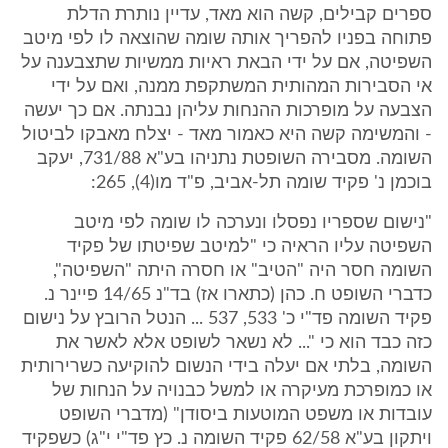
ספרים קבילים, קשה הוא מאד, עדיין נותרת הדלת
פתוחה בפניו להפריך אותה שומה שהוצאה לו לפי מיטב
השפיטה, אם על ידי הבאת ראיות ממשיות שתצבענה על
אי הסבירות המהותית המשתקפת ממנה, ואם על ידי
הצבעה על מופרכות ההנחות עליהן נבנתה. אם כך יעשה
- והמשימה קשה היא כאמור מאד - יצלח מאבקו לביטול
השומה. מסבירה השופטת נתניהו בע"א 731/88, יעקב
בוכמן נ' פקיד שומה תל-אביב, פ"ד מו(4), 265:
"נישום שספריו נפסלו ונערכה לו שומה לפי מיטב
השפיטה עליו הראיה כי "למיטב שפיטתו של פקיד
השומה חסר היה "הטיב" או חסרה היתה "השפיטה",
כדברי השופט ח. כהן (כתארו אז) בד"נ 14/65 פיינר נ.
פקיד השומה פד"י כ' 533, 537 ... הנטל הרובץ על נישום
כזה כבד הוא כי "... לא נשאר לשופט אלא לאשר את
השומה, בלתי אם יעלה בידי הנשום להוקיעה כשרירותית
או כמופרכת מעיקרה או למשל כבנויה על הנחות של
עובדות או משפט המוטעות ביסודן" (מדברי השופט
ויתקון בע"א 62/58 פקיד השומה נ. כץ פד"י י"ג) כשפקיד