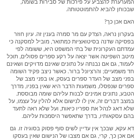
המערערת להצביע על פירכות של סבירות בשומה,
שבכוחן להביא להתמוטטותה.
האם אכן כך?
בעקרון נראה, הצדק עם מר סמרה בענין זה. עיון חוזר
בפסיקה שדנה בסיטואציות כמתואר, מוביל למסקנה כי
עמדתם העקרונית של בתי המשפט היא, ששומה לפי
מיטב השפיטה אשר יצאה על רקע ספרים פסולים, תוכל
לעמוד, גם אם נבנתה על נתונים שאינם מדויקים ושאינם
חד משמעיים; והרציונל ברור. כאשר ניצב פקיד השומה
בפני מצב של העדר ספרים בעסק, או בפני מצב של
ספרים שנפסלו, משמעות הדבר היא שאין בפניו, מדרך
הטבע, נתונים אמינים לבנות עליהם שומה מבוססת.
במצב דברים זה, אין לו לנישום אלא להלין על עצמו, על
שלא דאג לנהל את ספריו כיאות, ועל שלא ראה לתעד
בהם עסקאותיו, בדרך שתאפשר היסמכות עליהם.
דא עקא, שבכך אין עדיין לשים סוף פסוק בסוגיה זו. גם
אם אכן כך, קרי, גם אם מצבו של הנישום שאין בעסקו