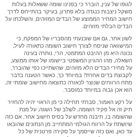
לגופו של ענין, הוברר כי בפנינו שומה ששאלות בעלות
משקל ניצבות כנגדה בלא פתרון, בעיקר בהתייחס לדרך
חישוב המחיר הממוצע של הבדים המזוהים, והשלכתו על
הבדים הבלתי מזוהים.
לשון אחר, גם אם שוכנעתי מהסבריו של המפקח, כי
המישוואה שניסח לצורך חישוב השומה כתאורה לעיל,
נכונה היא מן ההיבט המתמטי, הרי, נותרה בעינה
השאלה, מהו ההגיון המשפטי ביישומו של אותו ממוצע,
על מחירי הבדים הלא מזוהים, שהשתייכו כפי שהוברר,
לקבוצת בדים אחרת? במיוחד כך, כאשר הטענה בדבר
מתח הרווחים שנוצר לכאורה כתוצאה מחישוב שומתי זה,
הוא אכן גבוה במיוחד כמוסבר.
על רקע האמור, סברתי תחילה כי מן הראוי יהיה להחזיר
תיק זה אל פקיד השומה, לשלב של השגה, על מנת
שהשומה בו, תיבנה מחדש על בסיס חישוב אחר, אם כזה
שיושתת על הרווח הגולמי המתחייב מן הנתונים שהובאו
עד כאן, ואם כזה שייסמך על סקירה פרטנית של כל