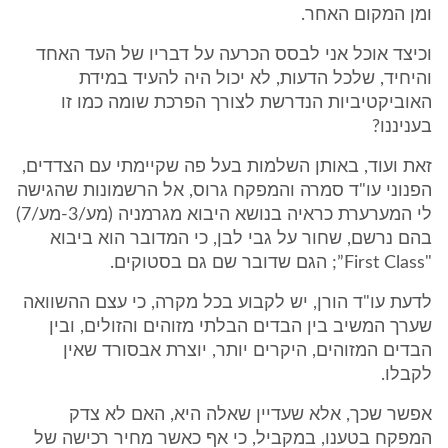
ומן המקום האחר.
וכיצד אוכל אני לבסס הכרעה על דבריו של העד האחד
והיחיד, שלכל הדעות, לא יכול היה להעיד במידת
האוביקטיביות הנדרשת לצורך הפרכת שומה כמו זו
בעניננו?
זאת ועוד, באותן השלמות בעל פה שקיימתי עם הצדדים,
הפנוני עו"ד סמרה והמפקח גרוס, אל הרשמונות שהגישה
לי המערערת כראיה בנושא היבוא מגרמניה (מע/3-מע/7)
בהם נרשם, שחור על גבי לבן, כי המדובר הוא ביבוא
"First Class”; הגם שדובר שם גם בסטוקים.
לדעת עו"ד הורן, יש לקבוע בכל מקרה, כי עצם ההשוואה
שערך המשיב בין הבדים הבלתי מזוהים והזולים, ובין
הבדים המזוהים, היקרים יותר, יוצרת אבסורד שאין
לקבלו.
אפשר שכך, אלא שעדיין שאלה היא, האם לא צדק
המפקח בטענו, במקביל, כי אף כאשר מחיר רכישה של