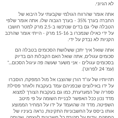
לא הגיוני.
אתה אומר שהרווח הגולמי שקבעתי על היבוא של
החברה בערך 35% - בערך הגבוה שלו. אתה אומר שלפי
הטבלה שלי גם בדים שנרכשו ב-2.5 מרק למטר חושבו
על ידי כאילו שנמכרו ב 15-16 מרק - הייתי אומר שהרכב
הקניות לא נבדק על ידי.
אתה שואל איך יתכן ששלושת הסכומים בטבלה הם
סכומים עגולים, אתה שואל האם הקבלות הם בדיוק
בסכומים עגולים - אני משער שעשה פה עיגול הסכום..."
(עמ' 24 לפרוט').
תהיותיו של עו"ד הורן שהוצבו אל מול המפקח, הוסברו
על ידו באילוצים שבפניהם עמד בעקבות ולאחר פסילת
ספריה של המערערת, כמו גם בעקבות הצורך למצוא
מדד נכון ככל האפשר לבניית השומה על פי מיטב
השפיטה. מדד זה שהועמד על ידו על המחיר הממוצע
אותו ביסס על החשבוניות התקינות, נראה בעיניו של
המפקח, עדיף על סקירת כל חשבונית לעצמה, שהיתה