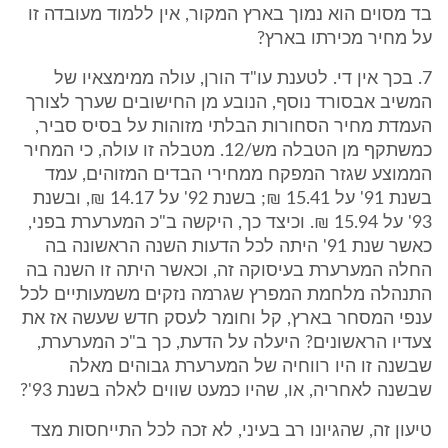
בד מסוים הוא נמוך בארץ המקור, אין ללמוד מעובדה זו
על מחיר מכירתו בארץ?
7. בכך אין די. לטענת עו"ד הורן, עולה ממימצאיו של
המשיב אבסורד נוסף, הנובע מן החישובים שערך לצורך
העמדת מחיר הסחורות הבלתי מזוהות על בסיס סביר,
כמשתקף מן הטבלה מש/12. מטבלה זו עולה, כי המחיר
הממוצע שגזר המפקח ממחירי הבדים המזוהים, עמד
בשנת 91' על 15.41 ₪; בשנת 92' על 14.17 ₪, ובשנת
93' על 15.94 ₪. וכיצד כך, היקשה ב"כ המערערת בפני,
כאשר שנת 91' היתה לכל הדעות השנה הראשונה בה
החלה המערערת בעיסוקה זה, וכאשר היתה זו השנה בה
התנהלה מלחמת המפרץ שגרמה נזקים משמעותיים לכל
ענפי המסחר בארץ, קל וחומר לעסק חדש שעשה אז את
צעדיו הראשונים? היעלה על הדעת, כך ב"כ המערערת,
שבשנה זו היו רווחיה של המערערת גבוהים מאלה
שבשנה לאחריה, או, שהיו כמעט שווים לאלה בשנת 93'?
טיעון זה, שהגיונו רב בעיני, לא זכה לכל התייחסות מצד