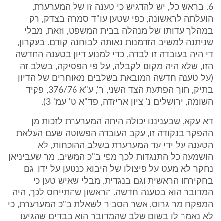
6. בראש כל, יש להדגיש כי טענה זו של המערערת,
הועלתה לראשונה, כפי שטען עו"ד סמרה בצדק, רק
במהלך עדותו של מנהלה בבית המשפט, וזאת, מבלי
שניתנה למשיב הזדמנות נאותה לבוחנה קודם. בעקרון,
די היה בעובדה זו לבדה, כדי למנוע דיון בטענה החדשה
הזו, שלא היה מקום לקבלה, על פי הפסיקה, בשלב זה
(על טענה חדשה המובאת בשלבים מאוחרים של הדיון
בתיק, תוך הפתעת הצד השני, ר', ע"א 376/76, פקיד
השומה, ירושלים נ' ציון אריזדה, פד"א ט' עמ' 3).
דא עקא, שבעניננו יכולה היתה המערערת לזכות מן
ההפקר בנקודה זו, עקב העובדה הפשוטה שעם העלאת
הטענה על ידי עד המערערת בשלב ההוכחות, לא
הושמעה כל התנגדות לכך מפי ב"כ המשיב. מר שעביניאן
נחקר לא מעט על פיצולו של היבוא כנטען על ידו, גם
בחקירתו הראשית וגם בנגדית, מבלי שאיש טען כי
המדובר הוא בטענה חדשה. הראשון שהתייחס לכך, היה
המפקח מר גרוס, אשר הסביר לשאלת ב"כ המערערת, כי
לא נאמר לו בשום שלב שהמדובר הוא בבדים שהגיעו