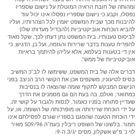
ומהותה של חובת הראיה המוטלת על נישום שספריו
נפסלו, וקבע כי נישום שספריו נפסלו אינו יכול עוד
להיבנות מכך שבית המשפט יאמין לכל הצהרותיו, ועליו
להביא הוכחות אוביקטיביות (להבדיל מעדותו שלו)
לביסוס טענותיו. בית המשפט נתן דעתו לכך, שקל מאוד
להפריח טענות בדבר שרירות והגזמה, ועל כן, הדגיש, כי
אין די בטענות בעלמא, אלא עליהן להיתמך בראיות
אוביקטיביות של ממש".
דברים אלה של בית המשפט, ששימשו לו לב"כ המשיב
בסיס לטיעוניו, משקפים אכן את הקושי הרב הניצב בפני
הנישום המבקש לתקוף שומה שהוצאה לו בנסיבות
כמתואר; ואולם, בה בעת הם גם מסמנים את הדרך
שעדיין פתוחה בפניו כאמור, לנסות ולגבור על קושי זה,
על ידי הוכחת שרירותה או מופרכותה של השומה, או, על
ידי הוכחת הטענה שהפגם בספריו שגרם לפסילתם אינו
חמור. בלשונו של השופט ריבלין בעמ"ה 509/96 מאיר
לוי נ' פ"ש אשקלון, מסים יג/3 ה-9: