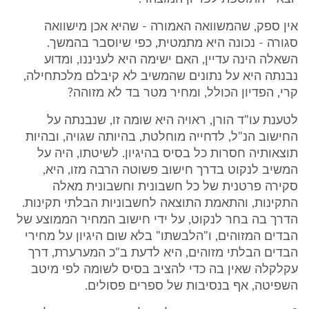
אין ספק, שהמשוואה האמורה - שהיא אכן מישוואה
סגורה - נכונה היא מתמטית, כפי שיוסבר בהמשך.
השאלה הינה עדיין, האם ישימה היא לעניננו, ומדוע
נבנתה היא על נתונים שהמשיב לא קיבלם מלכתחילה,
קרי, הפדיון הכולל, ומחיר מטר בד לא מזוהה?
לטענת עו"ד הורן, ראויה היא שומה זו, שנבנתה על
החישוב הנ"ל, לדחייה מוחלטת, בהיותה שגויה, ובהיות
תוצאותיה חסרות כל בסיס בהיגיון. לשיטתו, היה על
המשיב לנקוט בדרך חישוב פשוטה הרבה מזו, היא,
סקירה פרטנית של כל חשבונית וחשבונית מאלה
התקינות, והתאמת התוצאה לחשבוניות הבלתי תקינות.
הדרך בה בחר לנקוט, על ידי חישוב המחיר הממוצע של
הבדים המזוהים, ו"הלבשתו" בלא שום היגיון על מחירי
הבדים הבלתי מזוהים, היא לדעת ב"כ המערערת, דרך
עקלקלה שאין בה כדי להציב בסיס לשומה לפי מיטב
השפיטה, אף בנסיבות של ספרים פסולים.