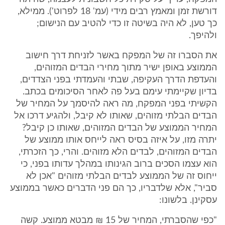
דורשת זמן ומאמץ רבים מידי (עמ' 18 לפרוט'). ממילא,
כך טען, לא היה בשיטה זו כדי להטיב עם הנישום;
ולהיפך.
את הסברו זה של המפקח באשר לזניחת דרך חישוב
הממוצע באופן ישיר מתוך מחירי הבדים המזוהים,
והעדפת הדרך העקיפה, שבתי והעמדתי בפני הצדדים,
בדיון שקיימתי עימם בעל פה לאחר הסיכומים בכתב.
הקשיתי בפני המפקח, מה ראה להיסמך על המחיר של
הבדים הבלתי מזוהים, שאותו לא קיבל, ולהגיע דרכו אל
המחיר הממוצע של הבדים המזוהים, שאותו כן קיבל?
יתרה מזו, על איזה בסיס ראה לייחס אותו ממוצע של
הבדים המזוהים, לבדים הלא מזוהים. והרי, כך הזכרתי,
הוא עצמו הסכים ברוב הגינותו במהלך עדותו בפני, כי
ייחוס זה של הממוצע לבדים הבלתי מזוהים "אכן לא
סביר", אלא שלדבריו, כך הם פני הדברים כאשר בממוצע
עסקינן. בלשונו:
"כפי שהסברתי, המחיר של 15 ₪ מבטא ממוצע. קשה