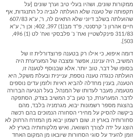
ממקורות שונים, ושהיו בעלי טיב וערך שונים [על
תקפותה של טענה שלא הועלתה לגביה כל התנגדות, אף
שהועלתה בשלב דיוני שלא התאים לה, ר', ע"א 607/83
חיים אהרון נ' קרסנטי, פ"ד מב(1) 397, 402; וכן ר', ע"א
311/83 פינקלשטיין ואח' נ' פלבסקי ואח' לט (1) 496,
503].
דומה איפוא, כי אילו רק בטענה פרוצדורלית זו של
המשיב, היה עניננו, אפשר ומצבה של המערערת היה
בסופו של דבר, טוב יותר. אלא שבנוסף לטענה זו,
הועלתה כנגדה טענה נוספת, עניינית ובעלת משקל, היא
הטענה, בענין מחדלה להביא ראיות ולזמן עדים נוספים
מטעמה, מעבר לעדותו של המנהל, בעל הנגיעה הברורה
לדבר. המערערת, כך טען ב"כ המשיב בצדק, הסתפקה
בהצגת מספר רשמונות יבוא, מגרמניה בלבד, מהם
ביקשה להסיק על מחירי הסחורה הנמוכים בהם רכשה
סחורותיה בארץ זו. שום רשמון יבוא מן המזרח הרחוק לא
הוצג על ידה לצורך השוואה, ואיש מלקוחותיה בארץ לא
זומן להעיד על סוגי הסחורות שיובאו מן המקום האחד