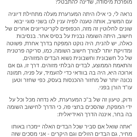
מופרכת מיסודה, שדינה להתבטל?
נראה לי, כי אילו היתה המערערת מעלה מתחילת דיוניה
עם המשיב, אותה טענה לפיה ענין לנו בשני סוגי יבוא
שונים לחלוטין זה מזה, הכפופים לקריטריונים אחרים של
חישוב, היתה השומה נבנית על בסיס אחר. בנסיבות
כאלה, יש להניח, היה נוקט המפקח בדרך אחרת, פשוטה
ומדויקת יותר לצורך חישוב השומה, כמו, סריקה פרטנית
של כל חשבונית וחשבונית נשוא הבדים המזוהים,
והתאמת הממוצע, לבדים הבלתי מזוהים. דרך זו, גם אם
ארוכה היא, היה בה בוודאי כדי להעמיד, על פניה, תמונה
נכונה יותר של מחזור ההכנסות בעסק, כפי שחזר וטען
עו"ד הורן בפני.
ודוק, טיעון זה של ב"כ המערערת, לא נדחה מכל וכל על
ידי המפקח, שהסכים בחצי פה, כי הדרך לחישוב השומה
בה בחר, איננה הדרך האידיאלית:
"אתה שואל אם סביר שכל הבדים האלה יימכרו באותו
מחיר, גם הבדים הזולים וגם היקרים - אני מסכים שזה