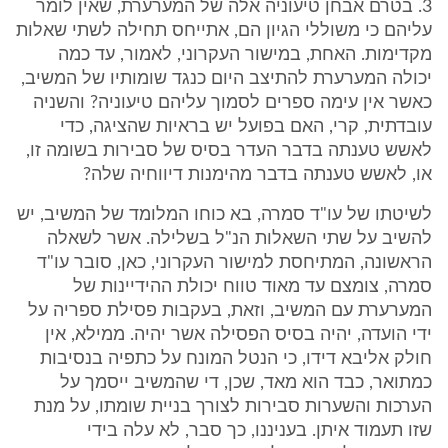
3. בטרם אבחן טיעוניה אלה של המערערת, שאין לומר
עליהם כי משוללי הגיון הם, אתייחס תחילה לשתי שאלות
מקדימות. האחת, במישור העקרוני, לאמור, עד כמה
יכולה המערערת להתיצב היום כנגד שומותיו של המשיב,
כאשר אין עימה ספרים לסמוך עליהם טיעוניה? והשניה
עובדתית, קרי, האם בפועל יש בראיות שהציגה, כדי
לאשש טענתה בדבר העדר בסיס של סבירות בשומה זו,
או, לאשש טענתה בדבר מהימנות דיווחיה שלה?
לשיטתו של עו"ד סמרה, בא כוחו המלומד של המשיב, יש
להשיב על שתי השאלות הנ"ל בשלילה. אשר לשאלה
הראשונה, המתיחסת למישור העקרוני, כאן, סובר עו"ד
סמרה, צומצם עד מאוד טווח יכולת ההידיינות של
המערערת עם המשיב, וזאת, בעקבות פסילת ספריה על
ידי הועדה, יהיה בסיס הפסילה אשר יהיה. ממילא, אין
חולק אליבא דידו, כי הנטל המונח על כתפיה בנסיבות
כמתואר, כבד הוא מאד, שכן, די שהמשיב ייסמך על
הערכות והשערות סבירות לצורך בניית שומתו, על מנת
שזו תעמוד איתן. בעניננו, כך סבר, לא עלה בידי