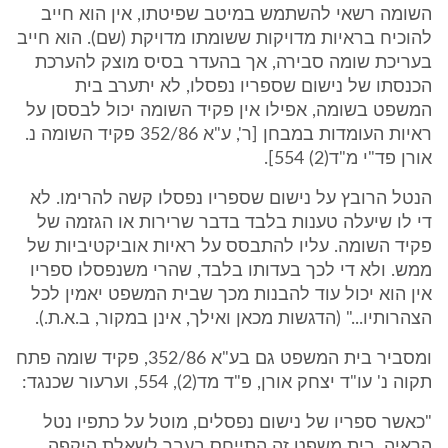
השומה רשאי להשתמש במיטב שפיטתו, אין הוא חייב
להוכיח בראיות מדויקות ששומתו מדויקת (שם). הוא חייב
בעריכת שומה סבירה, אך בהעדר בסיס מוצק להערכת
הכנסתו של נישום שספריו נפסלו, לא יתערב בית
המשפט בשומה, אפילו אין פקיד השומה יכול לבססן על
ראיות העומדות במבחן [ר', ע"א 352/86 פקיד השומה נ.
אורן פד"י מ"ד(2) 554].
הנטל הרובץ על נישום שספריו נפסלו קשה להרימו. לא
די לו שיעלה טענות בלבד בדבר שרירות או הגזמה של
פקיד השומה. עליו להתבסס על ראיות אוביקטיביות של
ממש. ולא די לכך בעדותו בלבד, שהרי משנפסלו ספריו
אין הוא יכול עוד להבנות מכך שבית המשפט יאמין לכל
הצהרותיו..." (הדגשות מכאן ואילך, אינן במקור, ב.א.ת.).
ומסביר בית המשפט גם בע"א 352/86, פקיד שומה פתח
תקוה נ' עו"ד יצחק אורן, פ"ד מד(2), 554, וערעור שכנגד:
"כאשר ספריו של נישום נפסלים, מוטל על כתפיו נטל
הראיה. בית משפט זה התייחס בעבר לשאלת היקפה