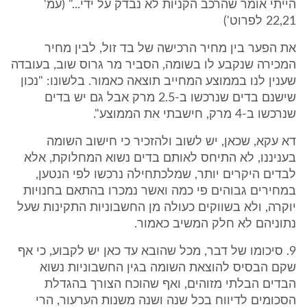
הייתי אומר שהרכב הקניות לא נבדק על ידי..." (עמ'
22,21 לפרוט')
את הפער בין מחיר הרכישה של בד זול, לבין מחיר
המכירה שנקבע לו בשומה, הסביר מר גרוס שוב, בעובדה
שענין לנו בממוצע המחייב תוצאה כאמור. בלשונו: "נכון
שישנם בדים שנרכשו ב-2.5 מרק אבל גם יש בדים
שנרכשו ב-4 מרק, חישבתי את הממוצע".
דא עקא, שכאן, יש לשוב ולהזכיר כי חישוב השומה
בעניננו, לא התיחס לאותם בדים נשוא המחלוקת, אלא
לבדים היקרים יותר, שמלכתחילה נרכשו לפי הנטען,
במחירים גבוהים פי כמה ואשר נמכרו בהתאם בחנויות
יוקרה, ולא בשווקים כעולה מן החשבוניות התקינות שעל
נתוניהם לא חלק המשיב כאמור.
9. סיכומו של דבר, מכל שהובא עד כאן יש לקבוע, כי אף
שקם הבסיס להוצאת השומה בגין החשבוניות נשוא
הבדים הבלתי מזוהים, ואף שהוכח הצורך בהגדלת
הסכומים לדיווח בכל שנה ושנה משנות הערעור, הרי