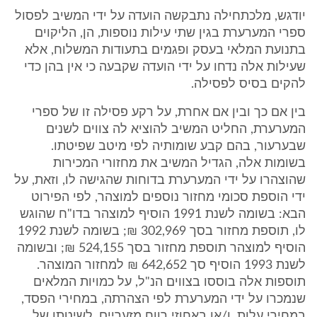
יודגש, מלכתחילה נתבקשה הועדה על ידי המשיב לפסול
ספרי המערערת בגין שתי עילות נוספות, הן, הליקוים
בתנועת המלאי בעסק ופגמים בתעודות המשלוח, אלא
שעילות אלה נדחו על ידי הועדה שקבעה כי אין בהן כדי
להקים בסיס לפסילה.
בין אם כך ובין אם אחרת, על רקע פסילה זו של ספרי
המערערת, החליט המשיב להוציא לה צווים לשנים
שבערעור, בהם קבע שומותיה לפי מיטב שפיטתו.
בשומות אלה, הגדיל המשיב את מחזורי המכירות
שהוצהרו על ידי המערערת בדוחות שהגישה לו, וזאת, על
ידי הוספת סכומי מחזור נוספים למוצהר, לפי הפירוט
הבא: בשומה לשנת 1991 הוסיף למוצהר בדו"ח שהוגש
לו, תוספת מחזור בסך 302,969 ₪; בשומה לשנת 1992
הוסיף למוצהר תוספת מחזור בסך 524,155 ₪; ובשומה
לשנת 1993 הוסיף סך 642,652 ₪ למחזור המוצהר.
תוספות אלה בוססו בצווים הנ"ל, על כמויות המלאים
שנמכרו על ידי המערערת לפי הצהרתה, במחירי הפסד,
במחירי עלות, ו/או באחוזי רווח מזעריים. לשיטתו של