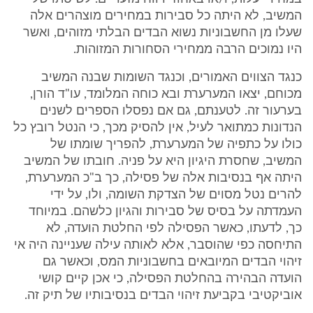
המשיב, לא היתה כל סבירות במחירים מוצהרים אלה
שעלו מן החשבוניות נשוא הבדים הבלתי מזוהים, ואשר
היו נמוכים הרבה ממחירי הסחורות המזוהות.
כנגד הצווים האמורים, וכנגד השומות שבנה המשיב
מכוחם, יצאו המערערת ובא כוחה המלומד, עו"ד הורן,
בערעור זה. לטענתם, גם אם נפסלו הספרים לשנים
הנדונות כמתואר לעיל, אין להסיק מכך, כי הנטל רובץ כל
כולו על כתפיה של המערערת, להפריך שומתו של
המשיב, שחסרת היגיון היא על פניה. חובתו של המשיב
היתה אף בנסיבות אלה של פסילה, כך ב"כ המערערת,
להרים נטל מסוים של הצדקת השומה, ולו, על ידי
העמדתה על בסיס של סבירות והגיון כלשהם. במיוחד
כך, לדעתו, כאשר הפסילה לפי החלטת הועדה, לא
התיחסה כפי שהוסבר, אלא לאותה עילה שעניינה היה אי
זיהוי הבדים המיובאים בחשבוניות המס, וכאשר גם
הועדה הבהירה בהחלטת הפסילה, כי אכן קיים קושי
אוביקטיבי בקביעת זיהוי הבדים בנסיבותיו של תיק זה.