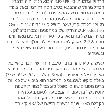
הרחוק וגרמניה. בין שני סוגי היבוא הנ"ל, היה לדבריו
הבדל מהותי שהתבטא בטיב הסחורה המיובאת. בעוד
במזרח הרחוק רכשה המערערת לדבריו, "בדים רגולר"
אותם בחרה מתוך קטלוגים, הרי בגרמניה רכשה "בדי
סטוק" בלבד, קרי, שאריות של סוגי בדים שונים, Over
Production, שהוחזקו שם במחסנים ונמכרו כ"בלוק".
מחיריהם של בדים אלה, כך טען, היו נמוכים מאוד ונעו
סביב 2-7,6 מארק למטר (עמ' 6, לפרוט'); מכאן לדבריו,
גם המחירים הנמוכים, בהם נמכרו אלה בשוקי הארץ
ובשטחים.
לאישוש טיעונו זה בדבר טיבם הירוד של הבדים שייבא
מגרמניה, הציג מר שעבניאן בפני, מספר רשמונות יבוא
מארץ זו על צרופותיהם (מע/3, מע/4 מע/5 מע/6 מע/7).
באלה ביקש לשכנעני כי המדובר הוא ביבוא של כמויות
בדים מסוגים שונים, כשכל סוג מכיל כמויות קטנות
יחסית של בד, עובדה המצביעה לטענתו, על היות
הסחורה מורכבת משאריות ומסטוקים. כך לדוגמה,
הקבלה מע/2 שבה נרשמה רכישה של 437 ק"ג בד