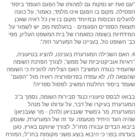
"עם זאת יש נפקות גם למהותו של הפגם העומד ביסוד
הפסילה. מקום בו הפגם אינו מלמד, כאמור, על כוונה
להעלים הכנסות ובמיוחד מקום בו אין כל ראיה שאכן
תוצאת הספרים הפגומים - בהעלמת מס, יש לשמור על
המידתיות בשומה כמאמרו של בית המשפט העליון, מפי
כב' השופט טל, בעניינו של המערער הזה".
4. האם השכילה המערערת בעניננו, להציג בטיעוניה,
"ראיות אוביקטיביות של ממש", לצורך הפרכת השומה
שהעמיד כנגדה המשיב? האם הצליחה להוכיח כי השומה
שהוצאה לה, לא עמדה בפרופורציה ראויה מול "הפגם"
שעמד ביסוד החלטת המשיב לפסול ספריה?
בבואו לבסס טיעוניו כנגד סבירות השומה, נסמך ב"כ
המערערת בעיקרו של דבר, על עדותו של מנהל
המערערת, מר ג'משיד שעבניאן (להלן - מר שעבניאן)
שהיה העד היחיד מטעמה. עד זה של המערערת, שעסק
ביבוא הבדים עבורה מחו"ל, לצורך שיווקם בארץ, טען
בעדותו בפני כי היבוא בוצע משני מקומות בחו"ל; המזרח