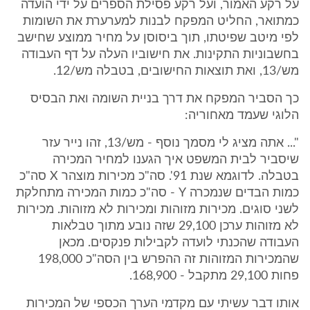
על רקע האמור, ועל רקע פסילת הספרים על ידי הועדה
כמתואר, החליט המפקח לבנות למערערת את השומות
לפי מיטב שפיטתו, תוך ביסוסן על מחיר ממוצע שחישב
בחשבוניות התקינות. את חישוביו העלה על דף העבודה
מש/13, ואת תוצאות החישובים, בטבלה מש/12.
כך הסביר המפקח את דרך בניית השומה ואת הבסיס
הלוגי שעמד מאחוריה:
"... אתה מציג לי מסמך נוסף - מש/13, זהו נייר עזר
שיסביר לבית המשפט איך הגענו למחיר המכירה
בטבלה. לדוגמא שנת 91'. סה"כ מכירות מוצהר X סה"כ
כמות הבדים שנמכרה Y - סה"כ כמות המכירה מתחלקת
לשני סוגים. מכירות מזוהות ומכירות לא מזוהות. מכירות
לא מזוהות ערכן 29,100 שזה נובע מתוך טבלאות
העבודה שהכנתי לועדה לקבילות פנקסים. מכאן
שהמכירות המזוהות זה ההפרש בין הסה"כ 198,000
פחות 29,100 מתקבל - 168,900.
אותו דבר עשיתי עם מקדמי הערך הכספי של המכירות