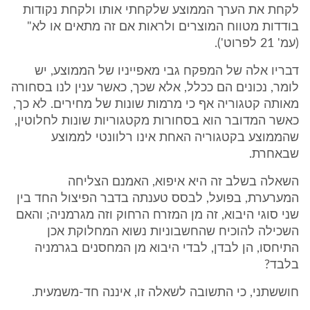
לקחת את הערך הממוצע שלקחתי אותו ולקחת נקודות
בודדות מטווח המוצרים ולראות אם זה מתאים או לא"
(עמ' 21 לפרוט').
דבריו אלה של המפקח גבי מאפייניו של הממוצע, יש
לומר, נכונים הם ככלל, אלא שכך, כאשר ענין לנו בסחורה
מאותה קטגוריה אף כי מרמות שונות של מחירים. לא כך,
כאשר המדובר הוא בסחורות מקטגוריות שונות לחלוטין,
שהממוצע בקטגוריה האחת אינו רלוונטי לממוצע
שבאחרת.
השאלה בשלב זה היא איפוא, האמנם הצליחה
המערערת, בפועל, לבסס טענתה בדבר הפיצול החד בין
שני סוגי היבוא, זה מן המזרח הרחוק וזה מגרמניה; והאם
השכילה להוכיח שהחשבוניות נשוא המחלוקת אכן
התיחסו, הן לבדן, לבדי היבוא מן המחסנים בגרמניה
בלבד?
חוששתני, כי התשובה לשאלה זו, איננה חד-משמעית.