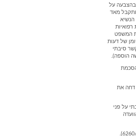
י בהצבעה על
מתקבל מאד
 רוט אמר הנשיא
 רפואיות
ית המשפט
ומן של דעות
קשר סיבתי
ה הוספה).
הסכמת
 דחה את
י על פני
וועדה
8. על החלטה זו של בית הדין הארצי, הגיש העותר עתירה קודמת (בג"צ 6260/00).