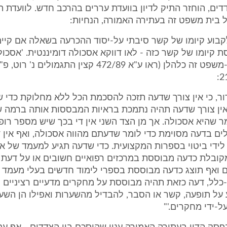
ם, הוחזר התיק לדיון בוועדת עררים בהרכב חדש. לוועדת הע
 בית משפט זה בעתירה האמורה, הנחיות:
קבוע קיומו של קשר סיבתי על-יסוד ההכרעה בשאלה אם קיי
ת קיומו של קשר כזה - לאו דווקא אסכולה דומיננטית. 'אסכול
ר, כי אין צורך שדעה תזכה להסכמת הכל ללא מחלוקת כדי ש
אין צורך שדעה תהיה נתמכת בראיות המבססות אותה ברמה ש
מר שהיא אסכולה. אך מן הצד השני אין די בכך שיש מספר רופ
ים בדעה מסוימת כדי לומר שדעתם מהווה אסכולה, ואף אין ד
ידי ביטוי בספרות המקצועית. כדי שדעה תגיע למעמד של א
קובלת כדעה מבוססת במרכזים רפואיים חשובים או על דעת 
ם ואף תוצג כדעה מבוססת בספרי לימוד חדשים בעלי מעמד 
כלל, דעה כזאת תהיה מבוססת על מחקרים מדעיים רציניים 
על תופעה, קשר או הסבר, להבדיל מהשערות ואפילו הן השע
ל-ידי מחקרים.'"