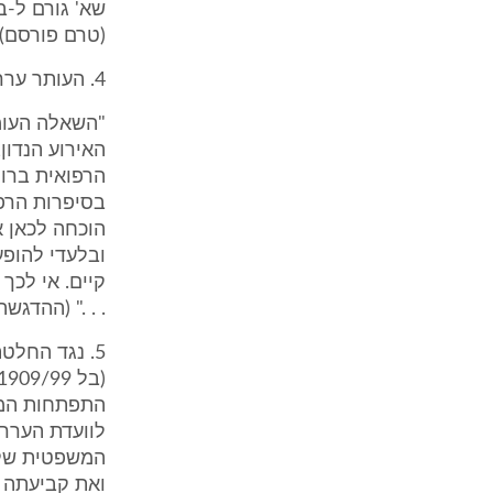
(טרם פורסם), פ
4. העותר ערר על החלטת הוועדה הרפואית. ועדת העררים קבעה -
"השאלה העומד
האירוע הנדון
הרפואית ברור
הוכחה לכאן א
ובלעדי להופ
. . ." (ההדגש
5. נגד החלט
לוועדת העררי
המשפטית של ה
ואת קביעתה ש