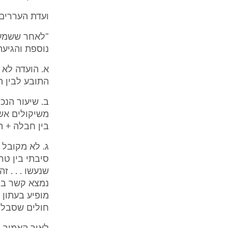
ועדת העררים השלימה את
"לאחר ששמעה 
נוספת והגיע
א. הועדה לא
התובע לבין התפ
ב. שיעור הנכ
משיקולים אש
בין חבלה + 
ג. לא מקובל
סיבתי בין טר
נמצא קשר בין
חולים שסבלו מ- ALS בהשוואה ל- 48