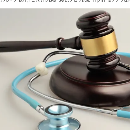
ל"ל לפי חוק התגמולים לנפגעי פעולות איבה, תש"ל - 1970.