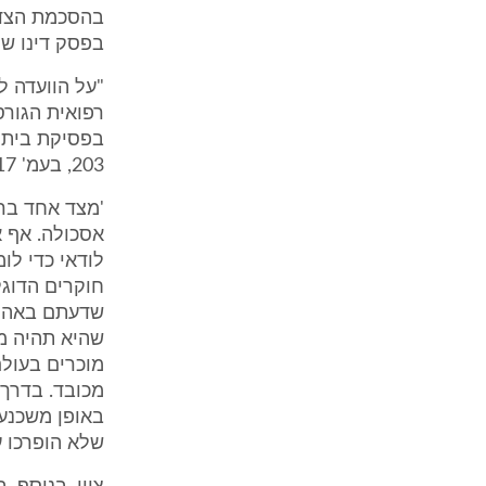
בהסכמת הצדדי
בפסק דינו של
"על הוועדה ל
רפואית הגורס
203, בעמ' 217:
'מצד אחד ברו
אסכולה. אף 
לודאי כדי לו
חוקרים הדוגל
שדעתם באה ל
שהיא תהיה מ
מוכרים בעול
מכובד. בדרך-
באופן משכנע 
שלא הופרכו ע