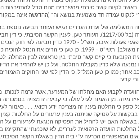
לעיל הועדה אינה מסוגלת לנקוט בעמדה החלטית וחד משמעית
 באשר לקיום קשר סיבתי מהשברים מהם סבל להתפרצות המ
י לנקוט עמדה חד משמעית בנושא זה" (ההדגשה אינה במקור)
טה המשלימה של ועדת העררים הגיש העותר תביעה נוספת בבי
האזורי לעבודה (בל 1217/00). העותר טען, לענין הקשר הסיבתי, כי ד
התגמולים לנפגעי פעולות איבה, תש"ל - 1970 כדין תביעה לפי
ושיקום) [נוסח משולב], תשי"ט - 1959; כן טען כי הרים את הנטל להו
ת הקובעת כי קיים קשר סיבתי בין טראומה לבין המחלה. לט
נמנעה שלא כדין מקבלת החלטה, ועל כן יש להחזיר את הדיון
 אחר; כמו כן טען המל"ל, כי הדין לפי שני החוקים האמורים א
רי קבע:
 הוועדה לקבוע האם מחלתו של המערער, אשר גרמה לנכותו, נ
יזו מידה. מן האמור לעיל עולה כי קביעה זו מצויה בסמכותה
כל ספק כי החלטה בענין זה מצריכה ידע רפואי. . . . כאמור ל
בקשות על פסיקה שניתנה בענין ערעורים על החלטות קצין 
 בשאלה האם יש להחיל את הפסיקה הנוגעת לערעורים על הח
החלטות הוועדה הרפואית לעררים, לא שוכנעתי שהתקיימו בע
ם המאפשרים הכרעה ע"י בית הדין בשאלת הקשר הסיבתי. . 