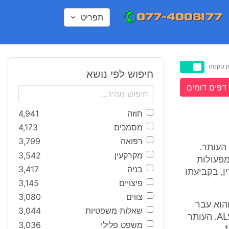
תפריט
ן טקסט
חיפוש לפי נושא
דפים דומים
חוזה
4,941
מסמכים
4,173
רפואה
3,799
 העותר.
מקרקעין
3,542
 במלוא נכותו (100%) כנובעת מפעולות
בניה
3,417
ן, בקביעתו
פיצויים
3,145
צווים
3,080
רים ברגליו והוא עבר
שאלות משפטיות
3,044
מספר ניתוחים. בשנת 1998 אובחנה אצלו מחלת ניוון שרירים קשה בשם ALS. העותר
משפט פלילי
3,036