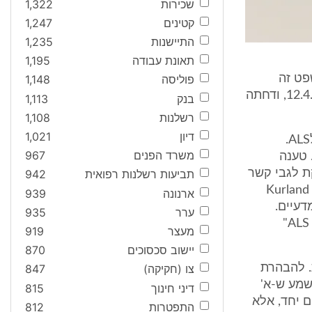
שכירות
1,322
קטינים
1,247
התיישנות
1,235
תאונת עבודה
1,195
פט זה
פוליסה
1,148
בעתירה האמורה. ועדה רפואית דנה בענינו של העותר לראשונה ביום 12.4.1999, ודחתה
בנק
1,113
רשלנות
1,108
דיון
1,021
". . . על בסיס הנתונים המדעיים-רפואיים של היום לא גרם השבר בטיביה לALS.
משרד הפנים
967
 טענה
ת לגבי קשר
תביעות רשלנות רפואית
942
גרימה בין שבר לALS, אלא לגבי עצם קיום אסוציאציה. מאמר הסקירה של Kurland
ארנונה
939
דעיים.
ערר
935
לסכום: קובעת הועדה כי אין קשר בין פגיעתו . . . השבר בטיביה ובין מחלת ALS"
מעצר
919
יישוב סכסוכים
870
טופדית. להבהרת
צו (חקיקה)
847
משמע ש-א'
דיני חינוך
815
ם יחד, אלא
התפטרות
812