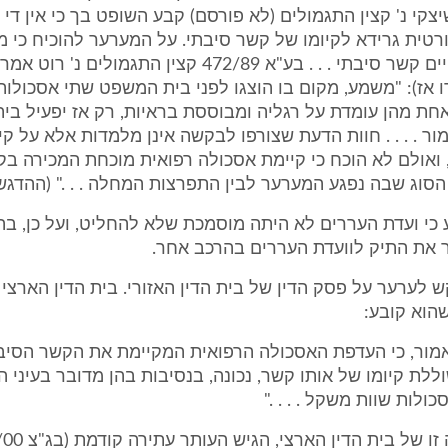
 רדושיצקי נ' קצין התגמולים (לא פורסם) קבע השופט בך כי אין ד
רטית גרידא לקיומו של קשר סיבתי. על המערער להוכיח כי 
על הדעת שקיים קשר סיבתי . . . בע"א 472/89 קצין התגמולים נ'
 אז): "משמע, מקום בו הוצגו לפני בית המשפט שתי אסכולות
אחת מהן עומדת על רגליה ומבוססת בראיות, רק אז יפעיל ב
ר . . . . חוות הדעת שצורפו לבקשה אינן מלמדות אלא על קי
 ואולם לא הוכח כי קיימת אסכולה רפואית מוכחת המכירה ב
 הסוג שבה נפגע המערער לבין התפרצות המחלה . . ." (ההדגש
 כי ועדת העררים לא היתה מוסמכת שלא להחליט, ועל כן, ב
 את התיק לוועדת העררים בהרכב אחר.
קש לערער על פסק הדין של בית הדין האזורי. בית הדין הארצי
הוא קובע:
מור, כי העדפת האסכולה הרפואית המקיימת את הקשר הסיבת
לת קיומו של אותו קשר, נכונה, בנסיבות בהן מדובר בעיני ה
ולות שוות משקל . . . ."