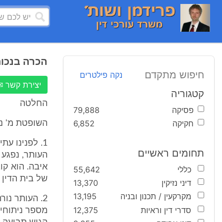
הכרה בנכות
חיפוש מתקדם
נקה פילטרים
יצירת קשר ✉
קטגוריה
החלטה
פסיקה
79,888
חקיקה
6,852
השופטת מ' נא
1. לפנינו ע
תחומים ראשיים
איבה. הוא קו
כללי
55,642
של בית הדין 
דיני נזיקין
13,370
מקרקעין / תכנון ובניה
13,195
סדרי דין וראיות
12,375