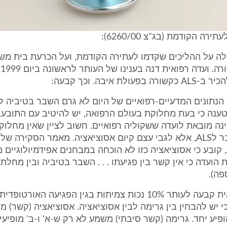
רה הקודמת (בג"צ 6260/00):
ילה על ההליכים שקדמו לעתירה הקודמת, ועל הכרעת בית מש
ולת איבה. וכך קבעה:
ענה כי בעת מחלוקת בעולם הרפואה, יש להיטיב עם התובע.
נה מובאת לועדה ששקוליה רפואיים. חשוב לציין שאין מחלוק
קובע כי אסוציאציה כזו לא הוכחה במבחנים אפידמיולוגיים מ
פה).
הועדה הרפואית קבעה לעותר 10% נכות צמיתות בגין הפגיעה האור
כי יש להבחין בין גרימה לבין אסוציאציה. אסוציאציה (קשר) 
הופיע יחד. גרימה (קשר סיבתי) משמע לא רק ש-א' ו-ב' מופיעי