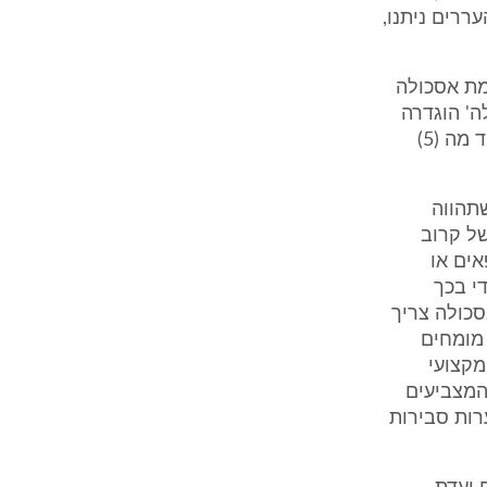
ררים ניתנו,
מת אסכולה
ה' הוגדרה
בפסיקת בית-משפט זה כלהלן (ראו ע"א 472/89 קצין התגמולים נ' רוט, פ"ד מה (5)
תהווה
ל קרוב
אים או
י בכך
סכולה צריך
מומחים
מקצועי
המצביעים
רות סבירות