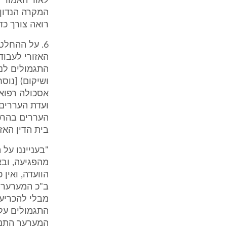
לאור האמור 
המקרה הנדון
רואה צורך כד
6. על ההחל
אסכולה רפואי
ועדת העררים 
העררים בהרכב
בית הדין האזו
"בענייננו על
מהפגיעה, ובא
הוועדה, ואין 
ב"כ המערער ב
מבלי להכריע
התגמולים על 
המערער התנאי