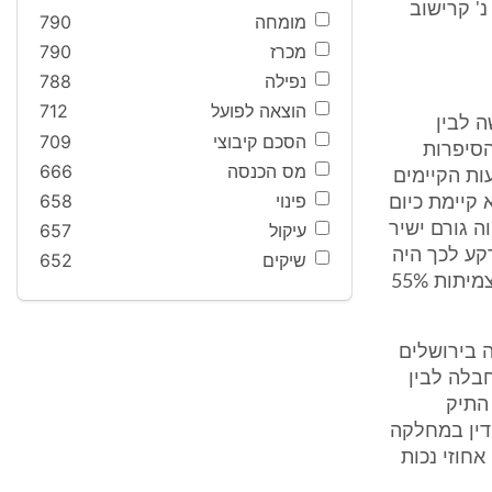
 מעיין צבי ואח' נ' קרישוב
מומחה
790
מכרז
790
נפילה
788
הוצאה לפועל
712
ה לבין
הסכם קיבוצי
709
הסיפרות
מס הכנסה
666
עות הקיימים
פינוי
658
AL סבורה הועדה שלא קיימת כיום
ה גורם ישיר
עיקול
657
קע לכך היה
שיקים
652
קיים. אי לכך הועדה קובעת מחצית מנכותו ע"ח החבלה. . . . סה"כ הנכות לצמיתות 55%
ה בירושלים
החבלה לבין
הוחזר התיק
הדין במחלקה
חוזי נכות