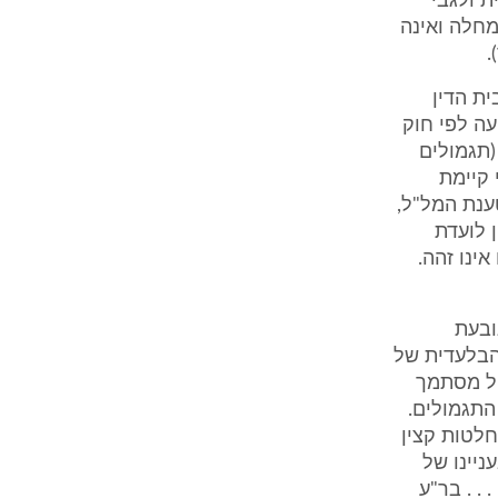
 ולגבי
חלה ואינה
.
ת הדין
ין תביעה לפי חוק
 חוק הנכים (תגמולים
כיח כי קיימת
ענת המל"ל,
 לועדת
ינו זהה.
ובעת
 הבלעדית של
עיל מסתמך
התגמולים.
לטות קצין
ניינו של
. . בר"ע