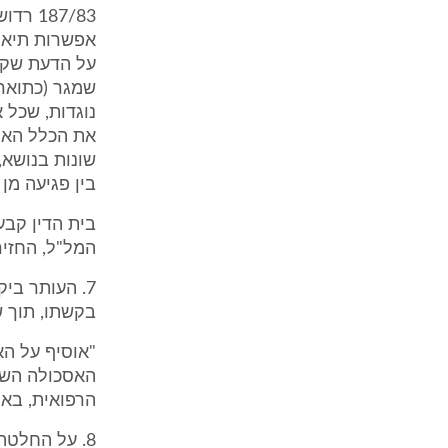
187/83
אפשרות תיאו
שמגר (כתוארו
נוגדות, שכל 
את הכלל האמו
שונות בנושא,
בין פגיעה מן
בית הדין קבע
המל"ל, החזיר
7. העותר בי
בקשתו, תוך ש
"אוסיף על הא
האסכולה השול
הרפואית, באסכ