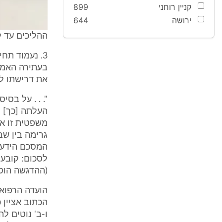
קניין רוחני
899
ירושה
644
ההליכים עד לעתי
3. נעמוד תח
את דרישתו להכיר ב-ALS כקשורה בפע
העלתה [כך] ט
משפטית זו אי
המסכם הידע, 
(ההדגשה הוס
הכתוב אציין 
ו-ב' נוטים ל