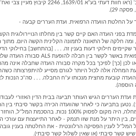
שא' גורם ל-ב' (ראו חוות דעתי בע"א 1639/01, 2246 קיבוץ
סקה 29).
ת בפני הועדה האם קיים קשר בין מחלתו הנויירולוגית הקש
, ומה חלקה של התאונה לתמונה הקלינית הקשה היום. מתוך 
 שקיימים חילוקי דעות בענין זה. . . . [בהתחשב] בחילוקי הד
בסיפרות הרפואית באשר לקשר בין חבלה להופעת S
ו לכן [כך] לפיכך בכל מקרה סבורה הועדה שחבלה אינה מהוו
עת המחלה אלה לכול היותר לגורם מסייע להיתפרצותה כשהר
ה הוספה).
ת ועדת העררים הגיש העותר תביעה בבית הדין האזורי לעבוד
(בל 1909/99). נטען בתביעה כי לאחר שהוועדה הכירה בקשר סיבתי בין 
התפתחות המחלה, היה מקום לפסוק 100% נכות. בהסכמת המל"ל, 
ם, בין היתר על מנת שזו תנמק - לאחר התייעצות עם עורכי 
מל"ל לענין הפסיקה הרלוונטית - את החלטתה בענין גובה א
יש קשר סיבתי (או שאין לשלול קשר סיבתי).