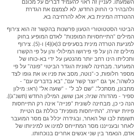
השמעתו. לעניין זה ראוי להעמיד דברים על מכונם
ולהבהיר כי החוק החדש, לא לצמצם את הגדרת
ההטרדה המינית בא, אלא להרחיבה בא.
הביטוי הסטטוטורי הטעון פרשנות בהקשר זה הוא צירוף
המילים "התייחסויות המופנות" לאדם המופיע בחוק
למניעת הטרדה מינית בסעיפים 3(א)(4) ו-(5). צירוף
מילים זה הן על פי פירושו המילולי והן על פי הקשרו
ותכליתו הינו רחב יותר מהנטען על ידי בא-כוחו של
המערער. מבחינה לשונית הוגדר הביטוי "פונה" על פי
מספר חלופות, כ-"נוטה, מסב את פניו או את גופו לצד
כלשהו", אך גם "יוצר קשר עם", "בא בדברים עם" -
מתבונן, מסתכל". "שם לב ל" - "שועה אל" (ראו: מילון
ספיר - מהדורה שניה; אבן שושן, המילון החדש (תשנ"ג)).
הנה כי כן, מבחינה לשונית "פנייה" אינה רק התייחסות
פיזית ישירה. "התייחסות מופנית" כוללת גם הטיית
תשומת לבו של האחר, ובגידרה יכלל גם מסר המועבר
לאחר ובענייננו מסר המתייחס למינו או למיניותו של
אדם, הנאמר בין שני אנשים אחרים בנוכחותו.