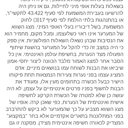
בשאלות בעלות אופי מיני לחיילות, גם אז ניתן היה
להרשיעו בעבירת המשמעת לפי סעיף 43.422 לתקשי"ר,
או בהתנהגות בלתי הולמת לפי סעיף 17(3) לחוק
המשמעת, בשל דיבוריו בעלי האופי המיני. מצג השווא
של המערער אינו ראוי כשלעצמו, ומכל מקום, מחמיר הוא
את הנסיבות שבהן נשאלו השאלות הפולשניות. אין ספק
כי היה במצב זה כדי להקל על המערער בהשגת שיתוף
הפעולה מצד הנערות, בחשיפת עולמן האינטימי. אין כל
הסבר אחר למצג האמור מלבד הכוונה ליצור יחסי-אמון
שיביאו את הבנות לשוחח עמו בנושאים מיניים. אדם
המציג עצמו בפני נערות צעירות הנמצאות תחת פיקוחו
הישיר כבעל הכשרה בתחומים מעין אלו, ומעודד את
הבנות לחשוף בפניו פרטים אינטימיים על עצמן, לא היה
עושה כן שלא למטרה של הכשרת הקרקע לחשיפה
אישית ואינטימית של הנערות, כפי שאכן קרה. אופיו של
מצג השווא מצביע על כך שהמערער לא ביקש להתרברב
בפני המתלוננות בתארים אקדמיים אלא בחר "במקצוע"
המצדיק לכאורה חשיפה אינטימית מצידן. מסקנה זו גם