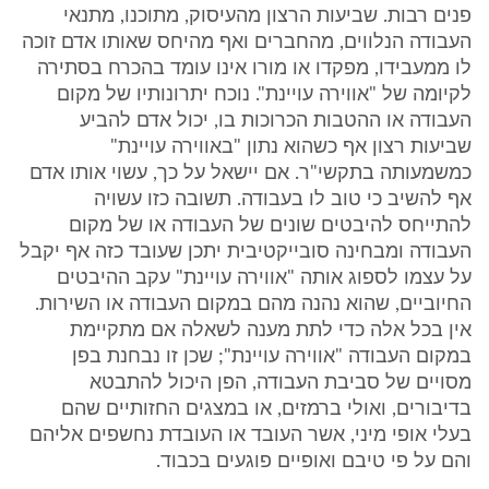
פנים רבות. שביעות הרצון מהעיסוק, מתוכנו, מתנאי
העבודה הנלווים, מהחברים ואף מהיחס שאותו אדם זוכה
לו ממעבידו, מפקדו או מורו אינו עומד בהכרח בסתירה
לקיומה של "אווירה עויינת". נוכח יתרונותיו של מקום
העבודה או ההטבות הכרוכות בו, יכול אדם להביע
שביעות רצון אף כשהוא נתון "באווירה עויינת"
כמשמעותה בתקשי"ר. אם יישאל על כך, עשוי אותו אדם
אף להשיב כי טוב לו בעבודה. תשובה כזו עשויה
להתייחס להיבטים שונים של העבודה או של מקום
העבודה ומבחינה סובייקטיבית יתכן שעובד כזה אף יקבל
על עצמו לספוג אותה "אווירה עויינת" עקב ההיבטים
החיוביים, שהוא נהנה מהם במקום העבודה או השירות.
אין בכל אלה כדי לתת מענה לשאלה אם מתקיימת
במקום העבודה "אווירה עויינת"; שכן זו נבחנת בפן
מסויים של סביבת העבודה, הפן היכול להתבטא
בדיבורים, ואולי ברמזים, או במצגים החזותיים שהם
בעלי אופי מיני, אשר העובד או העובדת נחשפים אליהם
והם על פי טיבם ואופיים פוגעים בכבוד.