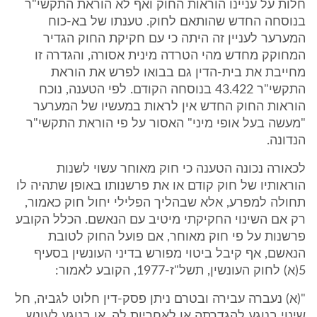
חלות על עניינו הוראות החוק ואף לא הוראת התקשי"ר
בנוסחה החדש שהותאם לחוק. טענתו של בא-כוח
המערער לעניין זה היתה כי עם חקיקת החוק הגדיר
המחוקק מחדש מהי הטרדה מינית אסורה, והגדרה זו
מחייבת את בית-הדין גם בבואו לפרש את הוראת
התקשי"ר 43.422 בנוסחה הקודם. לפי הטענה, נוכח
הוראות החוק החדש אין לראות במעשיו של המערער
"מעשה בעל אופי מיני" האסור על פי הוראת התקשי"ר
הנדונה.
לכאורה נכונה הטענה כי חוק מאוחר עשוי לשנות
הוראותיו של חוק קודם או את פרשנותו באופן שתהיה לו
תחולה למפרע, אלא שבהליך הפלילי יחול חוק כאמור,
רק אם השינוי החקיקתי מיטיב עם הנאשם. הכלל הקובע
פרשנות על פי חוק מאוחר, אם פועל החוק לטובת
הנאשם, אף קיבל ביטוי מפורש בדיני העונשין בסעיף
5(א) לחוק העונשין, תשל"ז-1977, הקובע לאמור:
"(א) נעברה עבירה ובטרם ניתן פסק-דין חלוט לגביה, חל
שינוי בנוגע להגדרתה או לאחריות לה, או בנוגע לעונש