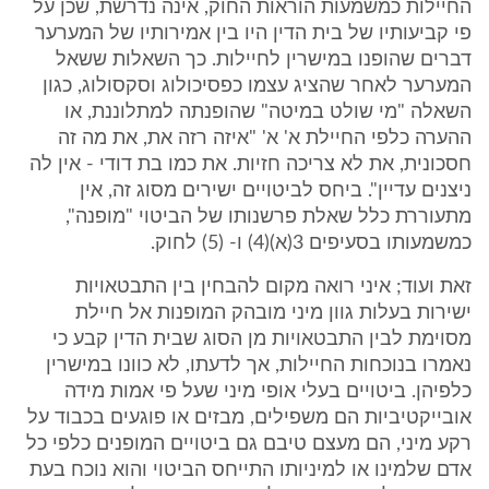
החיילות כמשמעות הוראות החוק, אינה נדרשת, שכן על
פי קביעותיו של בית הדין היו בין אמירותיו של המערער
דברים שהופנו במישרין לחיילות. כך השאלות ששאל
המערער לאחר שהציג עצמו כפסיכולוג וסקסולוג, כגון
השאלה "מי שולט במיטה" שהופנתה למתלוננת, או
ההערה כלפי החיילת א' א' "איזה רזה את, את מה זה
חסכונית, את לא צריכה חזיות. את כמו בת דודי - אין לה
ניצנים עדיין". ביחס לביטויים ישירים מסוג זה, אין
מתעוררת כלל שאלת פרשנותו של הביטוי "מופנה",
כמשמעותו בסעיפים 3(א)(4) ו- (5) לחוק.
זאת ועוד; איני רואה מקום להבחין בין התבטאויות
ישירות בעלות גוון מיני מובהק המופנות אל חיילת
מסוימת לבין התבטאויות מן הסוג שבית הדין קבע כי
נאמרו בנוכחות החיילות, אך לדעתו, לא כוונו במישרין
כלפיהן. ביטויים בעלי אופי מיני שעל פי אמות מידה
אובייקטיביות הם משפילים, מבזים או פוגעים בכבוד על
רקע מיני, הם מעצם טיבם גם ביטויים המופנים כלפי כל
אדם שלמינו או למיניותו התייחס הביטוי והוא נוכח בעת