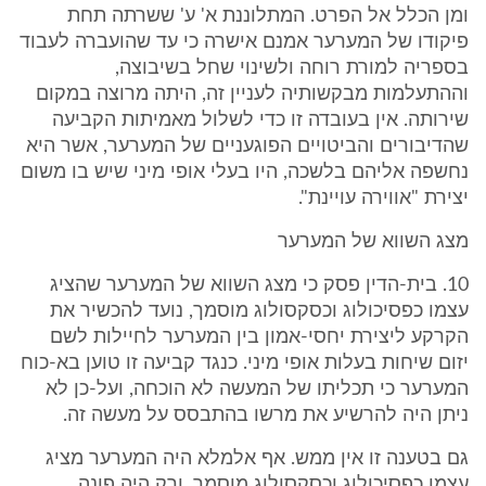
ומן הכלל אל הפרט. המתלוננת א' ע' ששרתה תחת
פיקודו של המערער אמנם אישרה כי עד שהועברה לעבוד
בספריה למורת רוחה ולשינוי שחל בשיבוצה,
וההתעלמות מבקשותיה לעניין זה, היתה מרוצה במקום
שירותה. אין בעובדה זו כדי לשלול מאמיתות הקביעה
שהדיבורים והביטויים הפוגעניים של המערער, אשר היא
נחשפה אליהם בלשכה, היו בעלי אופי מיני שיש בו משום
יצירת "אווירה עויינת".
מצג השווא של המערער
10. בית-הדין פסק כי מצג השווא של המערער שהציג
עצמו כפסיכולוג וכסקסולוג מוסמך, נועד להכשיר את
הקרקע ליצירת יחסי-אמון בין המערער לחיילות לשם
יזום שיחות בעלות אופי מיני. כנגד קביעה זו טוען בא-כוח
המערער כי תכליתו של המעשה לא הוכחה, ועל-כן לא
ניתן היה להרשיע את מרשו בהתבסס על מעשה זה.
גם בטענה זו אין ממש. אף אלמלא היה המערער מציג
עצמו כפסיכולוג וכסקסולוג מוסמך, ורק היה פונה