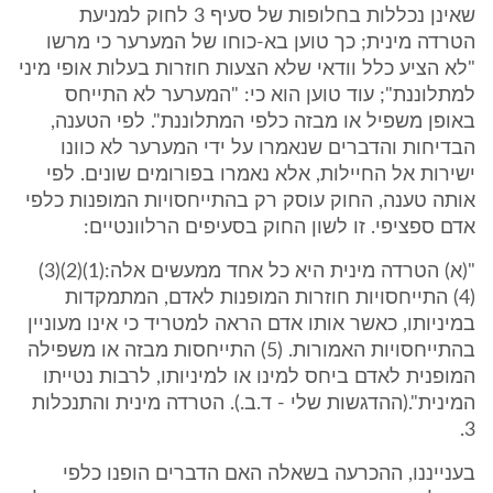
שאינן נכללות בחלופות של סעיף 3 לחוק למניעת
הטרדה מינית; כך טוען בא-כוחו של המערער כי מרשו
"לא הציע כלל וודאי שלא הצעות חוזרות בעלות אופי מיני
למתלוננת"; עוד טוען הוא כי: "המערער לא התייחס
באופן משפיל או מבזה כלפי המתלוננת". לפי הטענה,
הבדיחות והדברים שנאמרו על ידי המערער לא כוונו
ישירות אל החיילות, אלא נאמרו בפורומים שונים. לפי
אותה טענה, החוק עוסק רק בהתייחסויות המופנות כלפי
אדם ספציפי. זו לשון החוק בסעיפים הרלוונטיים:
"(א) הטרדה מינית היא כל אחד ממעשים אלה:(1)(2)(3)
(4) התייחסויות חוזרות המופנות לאדם, המתמקדות
במיניותו, כאשר אותו אדם הראה למטריד כי אינו מעוניין
בהתייחסויות האמורות. (5) התייחסות מבזה או משפילה
המופנית לאדם ביחס למינו או למיניותו, לרבות נטייתו
המינית".(ההדגשות שלי - ד.ב.). הטרדה מינית והתנכלות
3.
בענייננו, ההכרעה בשאלה האם הדברים הופנו כלפי