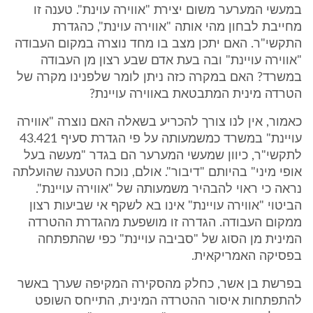
במעשי המערער משום יצירת "אווירה עוינת". טענה זו
מחייבת לבחון מהי אותה "אווירה עוינת", כהגדרת
התקשי"ר. האם יתכן מצב בו מחד נוצרה במקום העבודה
"אווירה עויינת" ובה בעת אדם שבע רצון מן העבודה
במשרד? האם במקרה כזה ניתן לומר שלפנינו מקרה של
הטרדה מינית המתבטאת באווירה עויינת?
כאמור, אין לנו צורך להכריע בשאלה האם נוצרה "אווירה
עויינת" במשרד כמשמעותה על פי הגדרת סעיף 43.421
לתקשי"ר, כיוון שמעשי המערער הם בגדר "מעשה בעל
אופי מיני" בהיותם "דיבור". אולם, נוכח הטענה שהועלתה
נראה כי ראוי להבהיר משמעותה של "אווירה עויינת".
הביטוי "אווירה עויינת" אינו בא לשקף אי שביעות רצון
ממקום העבודה. הגדרה זו מושפעת מהגדרת ההטרדה
המינית מן הסוג של "סביבה עויינת" כפי שהתפתחה
בפסיקה האמריקאית.
בפרשת בן אשר, כחלק מהסקירה המקיפה שערך באשר
להתפתחות איסור ההטרדה המינית, התייחס השופט