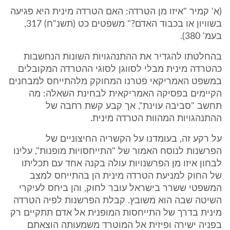
(א' קמיר "איזו מן הטרדה: האם הטרדה מינית היא פגיעה
בשוויון או בכבוד האדם?" משפטים כט (תשנ"ח) 317,
בעמ' 380).
בהחלטתו להגדיר את ההתנהגויות השונות הנחשבות
כהטרדה מינית מבלי לסווגן לסוגי ההטרדה המקובלים
במשפט האמריקאי פטרנו המחוקק מלהתייחס למבחנים
הקיימים בפסיקה האמריקאית לבחינת השאלה: מה
תחשב "סביבה עוינת", אך קבע קשת רחבה של
ההתנהגויות המהוות הטרדה מינית.
על רקע זה, בעומדנו על הקשריה החיצוניים של
הפרשנות לנוסח האמור של "התייחסויות מופנות", עלינו
לבחון איזו מן הפרשנויות עולה בקנה אחד עם תכליתו
של החוק למניעת הטרדה מינית הן בהתייחס למצב
המשפטי ששרר בישראל עובר לחוק, והן ביחס לעיקרי
השיטה שבה הוא משובץ. קבלת הפרשנות לפיה הטרדה
מינית בדרך של התייחסות המופנית אל אדם תתקיים רק
בפניה ישירה ופיזית אל המוטרד משמעותה הוצאתם