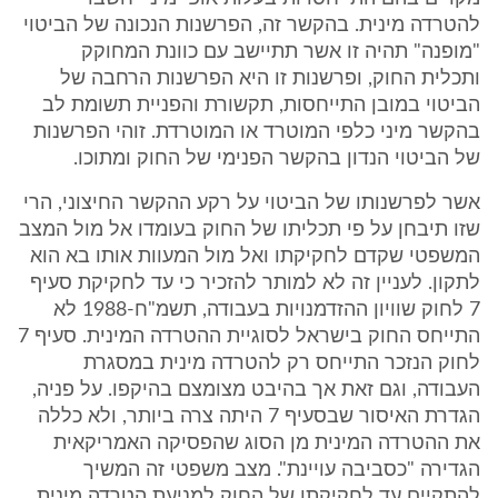
להטרדה מינית. בהקשר זה, הפרשנות הנכונה של הביטוי
"מופנה" תהיה זו אשר תתיישב עם כוונת המחוקק
ותכלית החוק, ופרשנות זו היא הפרשנות הרחבה של
הביטוי במובן התייחסות, תקשורת והפניית תשומת לב
בהקשר מיני כלפי המוטרד או המוטרדת. זוהי הפרשנות
של הביטוי הנדון בהקשר הפנימי של החוק ומתוכו.
אשר לפרשנותו של הביטוי על רקע ההקשר החיצוני, הרי
שזו תיבחן על פי תכליתו של החוק בעומדו אל מול המצב
המשפטי שקדם לחקיקתו ואל מול המעוות אותו בא הוא
לתקון. לעניין זה לא למותר להזכיר כי עד לחקיקת סעיף
7 לחוק שוויון ההזדמנויות בעבודה, תשמ"ח-1988 לא
התייחס החוק בישראל לסוגיית ההטרדה המינית. סעיף 7
לחוק הנזכר התייחס רק להטרדה מינית במסגרת
העבודה, וגם זאת אך בהיבט מצומצם בהיקפו. על פניה,
הגדרת האיסור שבסעיף 7 היתה צרה ביותר, ולא כללה
את ההטרדה המינית מן הסוג שהפסיקה האמריקאית
הגדירה "כסביבה עויינת". מצב משפטי זה המשיך
להתקיים עד לחקיקתו של החוק למניעת הטרדה מינית.