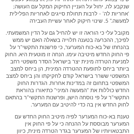
שנקבע לה, יחול על העניין החיקוק המקל עם העושה;
'אחריות לה' - לרבות תחולת סייגים לאחריות הפלילית
למעשה." 5. שינוי חיקוק לאחר עשיית העבירה
מקובל עלי כי הוראה זו יש להחיל גם על הדין המשמעתי.
לפיכך, ההכרעה בטענה תלוייה בשאלה האם יש ממש
בהנחתו של בא-כוח המערער, כי פרשנות התקשי"ר על
פי החוק החדש מיטיבה עימו. הנחה זו מוטעית היא. החוק
למניעת הטרדה מינית יצר בישראל הסדר משפטי רחב
ביותר ביחס לתופעת ההטרדה המינית, הן ביחס למצב
המשפטי ששרר בישראל קודם לחקיקתו והן ביחס למצב
המשפטי בתחום זה במדינות אחרות. הגדרות החוק
החדש כוללות את "המעשה המיני" כתיאורו בהוראת
התקשי"ר על פי נוסחה הישן, ופרשנות התקשי"ר בהתאם
לחוק החדש אין בה כדי להיטיב עם המערער.
טענת בא-כוח המערער לפיה מיטיב החוק החדש עם
המערער מבוססת על ההנחה כי על פי החוק אין
התבטאויותיו של המערער בגדר הטרדה מינית, כיוון