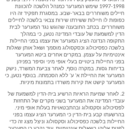
1997-1998 שימש המערער כמנהל הלשכה להכוונת
חיילים משוחררים בבאר-שבע. במסגרת תפקיד זה היו
כפופות לו חיילות ששירתו שירות צבאי בלשכה לחיילים
משוחררים. בכתב התובענה שהוגש נגד המערער לבית
הדין למשמעת של עובדי המדינה נטען, כי במהלך
התקופה הנדונה הציג המערער את עצמו בפני החיילות
בלשכה כפסיכולוג וכסקסולוג מוסמך ושאל אותן שאלות
אינטימיות על עצמן. במקרים אחרים ביטא המערער
בפני החיילות ביטויים בעלי אופי מיני וסיפר בפניהן
בדיחות גסות. במקרה נוסף, לאחר צביעת המשרד, נישק
המערער את החיילת א' ע' ללא הסכמתה. בנוסף נטען, כי
המערער קישט את קירות משרדו בתמונות מיניות.
2. לאחר שמיעת הראיות הרשיע בית-הדין למשמעת של
עובדי המדינה את המערער בשני מקרים של התחזות
לפסיכולוג וסקסולוג ובהתבטאויות בעלות אופי מיני.
בהרשעתו קבע בית-הדין כי המערער הציג עצמו בפני
החיילות בלשכה כפסיכולוג וסקסולוג וניצל מצג זה כדי
לפנות אליהן בשאלות אינטימיות. עוד נקבע כי המערער