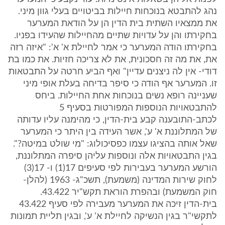
נהג להתבטא בנוכחות חיילות בביטויים בעלי גוון מיני.
את ממצאיו השתית בית הדין הן על הודאת המערער
בחקירתו והן על עדויות שתיים מהחיילות שהעידו בפניו.
בחקירתו הודה המערער כי אמר לחיילת א' א': "איזה רזה
את, את מה זה חסכונית, את לא צריכה חזיות. את כמו בת
דודי- אין לה ניצנים עדיין" ואף הביע חרטה על התבטאות
זו. המערער אף הודה כי סיפר בדיחה בעלת אופי מיני
שעניינה רופא נשים בנוכחות אחת החיילות. ביחס
להתבטאויות הנוספות המפורטות בסעיף 5
לכתב-התובענה קבע בית-הדין, כי מהימנה עליו עדותה
של המתלוננת א' ע', אשר העידה בין היתר כי המערער
שאל אותה בהציגו עצמו כפסיכולוג: "מי שולט במיטה?".
בגין התבטאויות אלה ונוספות עליהן סיפרה המתלוננת,
הורשע המערער בעבירות לפי סעיפים 17(1) ו- 17(3)
לחוק שירות המדינה (משמעת), תשכ"ג- 1963 (להלן-
חוק המשמעת) ובהפרת הוראת תקש"יר 43.422.
בית-הדין זיכה את המערער מעבירה לפי סעיף 43.422
לתקשי"ר בגין הנשיקה לחיילת א' ע', ובגין תליית תמונות