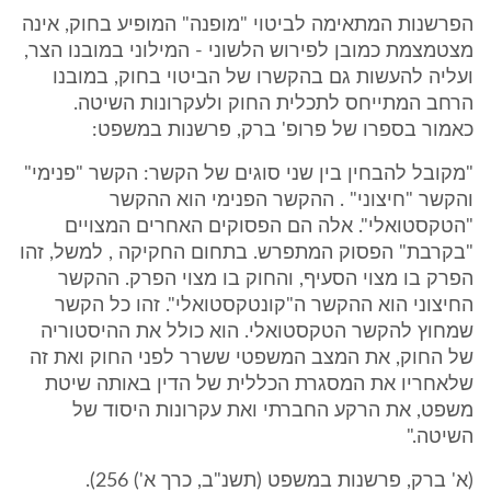
הפרשנות המתאימה לביטוי "מופנה" המופיע בחוק, אינה
מצטמצמת כמובן לפירוש הלשוני - המילוני במובנו הצר,
ועליה להעשות גם בהקשרו של הביטוי בחוק, במובנו
הרחב המתייחס לתכלית החוק ולעקרונות השיטה.
כאמור בספרו של פרופ' ברק, פרשנות במשפט:
"מקובל להבחין בין שני סוגים של הקשר: הקשר "פנימי"
והקשר "חיצוני" . ההקשר הפנימי הוא ההקשר
"הטקסטואלי". אלה הם הפסוקים האחרים המצויים
"בקרבת" הפסוק המתפרש. בתחום החקיקה , למשל, זהו
הפרק בו מצוי הסעיף, והחוק בו מצוי הפרק. ההקשר
החיצוני הוא ההקשר ה"קונטקסטואלי". זהו כל הקשר
שמחוץ להקשר הטקסטואלי. הוא כולל את ההיסטוריה
של החוק, את המצב המשפטי ששרר לפני החוק ואת זה
שלאחריו את המסגרת הכללית של הדין באותה שיטת
משפט, את הרקע החברתי ואת עקרונות היסוד של
השיטה."
(א' ברק, פרשנות במשפט (תשנ"ב, כרך א') 256).