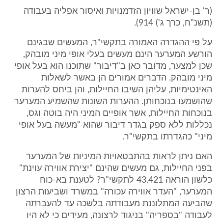
(ר' בן-ישראל שוויון הזדמנויות ואיסור אפליה בעבודה
(תשנ"ח, כרך ג') 914).
על פי ההגדרה האמורה בתקשי"ר, המעשים שבגינם
הורשע המערער הינם מעשים בעלי אופי מיני מובהק,
שכן למצער, מדובר כאן ב"דיבור" שתוכנו הוא בעל אופי
מיני מובהק. הדברים אמורים הן באשר לשאלות
האינטימיות, עליהן השיבו החיילות, והן ביחס להערות
שהושמעו בנוכחותן. ההערות השונות שהשמיע המערער
בנוכחות החיילות, אשר אופיים המיני היה בוטה וגס,
נכללות ללא ספק בגדר דיבור שהוא "מעשה בעל אופי
מיני" כהגדרתו בתקשי"ר.
האם ניתן לראות בהתבטאויות המיניות של המערער
בפני החיילות, גם מעשים שהינם "יצירת אווירה עוינת"
כלשון הוראה 43.421 לתקשי"ר? לטענת בא-כוח
המערער, "העדר אווירה עכורה" במשרד ושביעות הרצון
שהביעה המתלוננת מעבודתה בלשכה עד להעברתה
לעבודה "בספריה" בניגוד לרצונה, מעידים כי לא היו