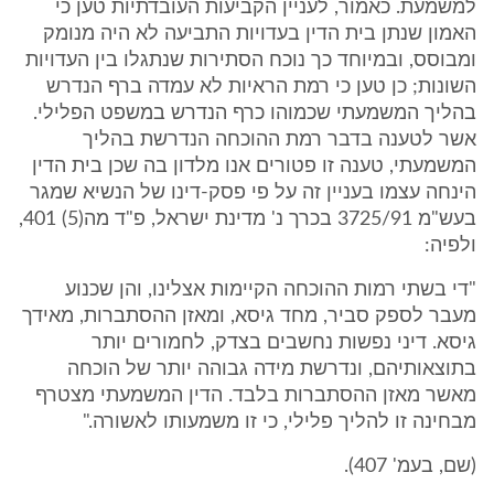
למשמעת. כאמור, לעניין הקביעות העובדתיות טען כי
האמון שנתן בית הדין בעדויות התביעה לא היה מנומק
ומבוסס, ובמיוחד כך נוכח הסתירות שנתגלו בין העדויות
השונות; כן טען כי רמת הראיות לא עמדה ברף הנדרש
בהליך המשמעתי שכמוהו כרף הנדרש במשפט הפלילי.
אשר לטענה בדבר רמת ההוכחה הנדרשת בהליך
המשמעתי, טענה זו פטורים אנו מלדון בה שכן בית הדין
הינחה עצמו בעניין זה על פי פסק-דינו של הנשיא שמגר
בעש"מ 3725/91 בכרך נ' מדינת ישראל, פ"ד מה(5) 401,
ולפיה:
"די בשתי רמות ההוכחה הקיימות אצלינו, והן שכנוע
מעבר לספק סביר, מחד גיסא, ומאזן ההסתברות, מאידך
גיסא. דיני נפשות נחשבים בצדק, לחמורים יותר
בתוצאותיהם, ונדרשת מידה גבוהה יותר של הוכחה
מאשר מאזן ההסתברות בלבד. הדין המשמעתי מצטרף
מבחינה זו להליך פלילי, כי זו משמעותו לאשורה."
(שם, בעמ' 407).