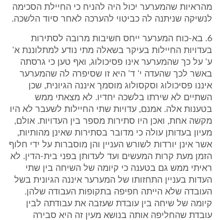
מהראיות שהמערער יכול היה להניח כי החיילת הסכימה
לנשיקה שניתנה לה כביטוי להערכה לאחר סיוד הלשכה.
6. בא-כוח המערער ייחס חשיבות מרובה לסתירות
בעדויות החיילות בעיקר בשאלה מתי נודע למתלוננת א'
ע' על כך שהמערער אינו פסיכולוג, ואף טען כי גרסתה
באשר לכך שהעדה י' ד' היא זו שסיפרה לה שהמערער
איננו פסיכולוג וסקסולוג מוסמך איננה הגיונית, שכן
השתיים לא שירתו בלשכה יחדיו. לא מצאתי ממש
בטענות אלה. אמנם, עדויות שתי החיילות לשעבר לא היו
מקשה אחת, ואכן היו סתירות מספר בין העדויות. אולם,
מעיון בעדותן עולה כי מדובר בסתירות שאינן מהותיות,
אשר אינן יורדות לשורש העניין והן מוסברות על ידי חלוף
הזמן מעת קרות המעשים ועד לעדותן בפני בית-הדין. לא
ראיתי ממש גם בטענה כי קיומה של השיחה בין שתי
העדות בעניין התחזותו של המערער איננה הגיונית בשל
העובדה שלא הייתה חפיפה בתקופות העבודה שלהן.
קיומה של שיחה בין עובדת שעזבה את עבודתה לבין
עובדת שהחליפה אותה בנושא מעין זה היא סבירה