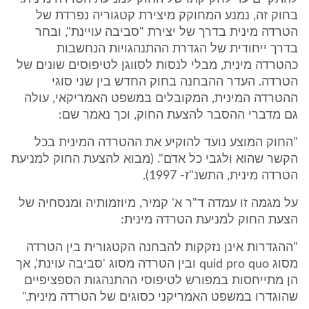
בחוק זה, נמנע המחוקק מיצירת קטגוריה נפרדת של
הטרדה מינית בדרך של יצירת "סביבה עויינת", ובחר
בדרך ייחודית של הגדרת ההתנהגויות הנחשבות
כהטרדה מינית, מבלי לנסות לסווגן לטיפוסים שונים של
הטרדה. העדר ההבחנה בחוק החדש בין שני סוגי
ההטרדה המינית, המקובלים במשפט האמריקאי, עולה
גם מדברי ההסבר להצעת החוק, וכך נאמר שם:
"החוק המוצע נועד להוקיע את ההטרדה המינית בכל
הקשר שהוא ולגבי כל אדם". (מבוא להצעת החוק למניעת
הטרדה מינית, התשנ"ז- 1997).
על מגמה זו עמדה ד"ר א' קמיר, מיוזמותיה ומנסחיה של
הצעת החוק למניעת הטרדה מינית:
"ההגדרות אינן נזקקות להבחנה הקטגורית בין הטרדה
מסוג quid pro quo ובין הטרדה מסוג 'סביבה עוינת', אך
הן מתייחסות במפורש לטיפוסי ההתנהגות הספציפיים
שהוגדרו במשפט האמריקני כסוגים של הטרדה מינית."