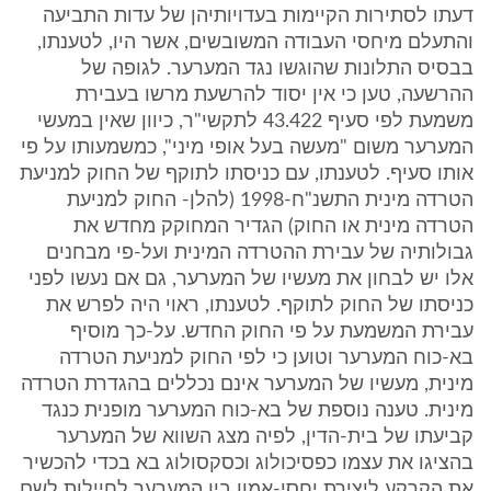
דעתו לסתירות הקיימות בעדויותיהן של עדות התביעה
והתעלם מיחסי העבודה המשובשים, אשר היו, לטענתו,
בבסיס התלונות שהוגשו נגד המערער. לגופה של
ההרשעה, טען כי אין יסוד להרשעת מרשו בעבירת
משמעת לפי סעיף 43.422 לתקשי"ר, כיוון שאין במעשי
המערער משום "מעשה בעל אופי מיני", כמשמעותו על פי
אותו סעיף. לטענתו, עם כניסתו לתוקף של החוק למניעת
הטרדה מינית התשנ"ח-1998 (להלן- החוק למניעת
הטרדה מינית או החוק) הגדיר המחוקק מחדש את
גבולותיה של עבירת ההטרדה המינית ועל-פי מבחנים
אלו יש לבחון את מעשיו של המערער, גם אם נעשו לפני
כניסתו של החוק לתוקף. לטענתו, ראוי היה לפרש את
עבירת המשמעת על פי החוק החדש. על-כך מוסיף
בא-כוח המערער וטוען כי לפי החוק למניעת הטרדה
מינית, מעשיו של המערער אינם נכללים בהגדרת הטרדה
מינית. טענה נוספת של בא-כוח המערער מופנית כנגד
קביעתו של בית-הדין, לפיה מצג השווא של המערער
בהציגו את עצמו כפסיכולוג וכסקסולוג בא בכדי להכשיר
את הקרקע ליצירת יחסי-אמון בין המערער לחיילות לשם