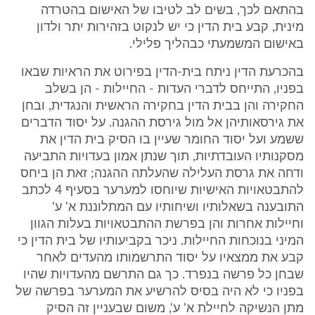
בהתאם לכך, בשים לב לטיבו של האישום בהטרדה
מינית, קבע בית הדין כי יש לנקוט בזהירות יתר ולדון
באישום המשמעתי כבהליך פלילי.
בהכרעת הדין ניתח בית-הדין בפירוט את הראיות שבאו
בפניו, התייחס לדברי העדות - החיילות - הן בשלב
החקירה והן בבית הדין בחקירה הראשית והנגדית, ובחן
את גירסאותיהן אל מול גירסת ההגנה. על יסוד הדברים
ששמע ועל יסוד החומר שעיין בו הסיק בית הדין את
מסקנותיו העובדתיות, תוך שנתן אמון בעדויות התביעה
ודחה את גרסת העלילה שהעלתה ההגנה; זאת הן ביחס
להתבטאויות האישיות שיוחסו למערער בסעיף 4 לכתב
התובענה בשאלותיו ושיחותיו עם המתלוננת א' ע'
וחיילות אחרות והן בפרשת ההתבטאויות בעלות הגוון
המיני בנוכחות החיילות. ניכר בקביעותיו של בית הדין כי
קבע את ממצאיו על יסוד התרשמותו מהעדים לאחר
שבחן כל פרשה בנפרד. כך גם התרשם מהעדויות שהיו
בפניו כי לא היה בסיס להרשיע את המערער בפרשה של
מתן הנשיקה לחיילת א' ע', משום שבעניין זה הסיק