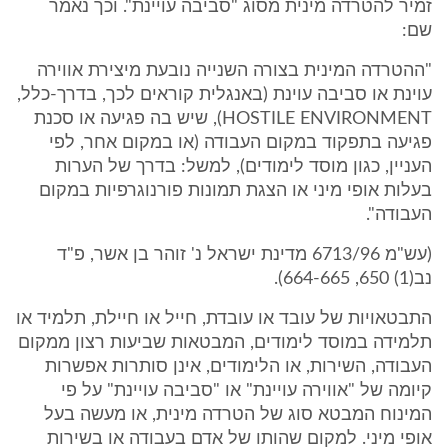
זמיר להטרדה מינית מסוג "סביבה עויינת". וכך נאמר
שם:
"ההטרדה המינית בצורה השנייה נובעת מיצירת אווירה
עוינת או סביבה עוינת (באנגלית קוראים לכך, בדרך-כלל,
HOSTILE ENVIRONMENT), שיש בה פגיעה או סכנת
פגיעה בתפקוד במקום העבודה (או במקום אחר, לפי
העניין, כגון מוסד לימודים), למשל: בדרך של הערות
בעלות אופי מיני או הצגת תמונות פורנוגרפיות במקום
העבודה".
(עש"מ 6713/96 מדינת ישראל נ' זוהר בן אשר, פ"ד
נב(1) 650, 664-665).
התבטאויות של עובד או עובדת, חייל או חיילת, תלמיד או
תלמידה במוסד לימודים, המבטאות שביעות רצון ממקום
העבודה, השירות, או הלימודים, אינן סותרות אפשרות
קיומה של "אווירה עויינת" או "סביבה עויינת" על פי
המינוח המבטא סוג של הטרדה מינית, או מעשה בעל
אופי מיני. למקום שהותו של אדם בעבודה או בשירות