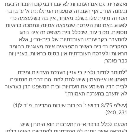
ואפשרית, גם אם העובדות לא עבדו במקום העבודה בעת
ובעונה אחת. אף העובדה שטענות המתלוננת א' ע' בדבר
הטרדה מינית עלו בשלב מאוחר, אין בה כשלעצמה כדי
לפגוע באמינות הגירסה שנמצאה אמינה ונתמכה בראיות
נוספות. נזכור עוד, שככלל בית משפט זה אינו נוהג
להתערב בקביעותיו העובדתיות של בית-הדין, אלא
במקרים נדירים כאשר הממצאים אינם מעוגנים בחומר
הראיות ולגירסה העובדתית אין בסיס בראיות. בעניין זה
כבר נאמר:
"למותר לחזור ולציין כי עניין הערכת העדויות ומידת
האמון או אי-האמון שיש לתת להם, הם דברים הנתונים
לבית הדין השומע את העדויות ובית המשפט הדן בערעור
לא יתערב בהערכה האמורה."
(עש"מ 3/75 דבוש נ' נציבות שירות המדינה, פ"ד ל(1)
231, 240).
הטעם לכלל בדבר אי ההתערבות הוא היתרון שיש
לערכאה אשר ניתנה לה ההזדמנות להתרשם באופן בלתי