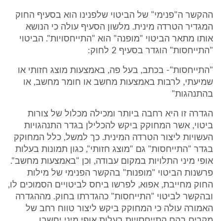
ההקשר ה"פנימי" של הביטוי שלפנינו הוא בסעיף החוק
המגדיר הטרדה מינית. מלשון הסעיף עולה כי הנושא
אותו מתאר הביטוי "מופנה" הוא "התייחסויות". הביטוי
"התייחסות" הוגדר בסעיף 2 לחוק:
"התייחסות"- בכתב, בעל פה, באמצעות מוצג חזותי או
שמיעתי, לרבות באמצעות מחשב או חומר מחשב, או
בהתנהגות"
הגדרה זו היא רחבה ביותר ומכילה מכלול של צורות
ביטוי, אשר המחוקק ביקש להכלילן בגדר התנהגויות
העשויות ליצור הטרדה המינית. כך למשל, כלל המחוקק
בגדר "התייחסות" גם "מוצג חזותי", כגון תמונות בעלות
אופי מיני התלויות במקום עבודה, וכן "באמצעות מחשב".
פרשנות הביטוי "מופנות" בהקשר הפנימי של מילות
החוק מחייבת, אפוא, לפרשו ביחס לביטויים הסמוכים לו,
ובהקשר לביטוי "התייחסות" כהגדרתו בחוק. מההגדרה
האמורה עולה כי המחוקק ביקש ליצור טווח רחב של
מקרים בהם התייחסויות בעלות אופי מיני יחשבו