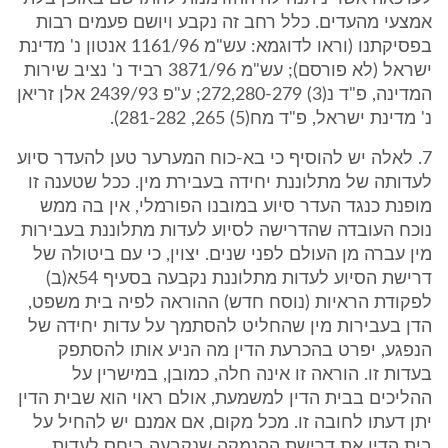
אמצעי מהעדים. כלל רחב זה נקבע ויושם פעמים רבות
בפסיקתנו (וראו לדוגמא: עש"מ 1161/96 אנטון נ' מדינת
ישראל (לא פורסם); עש"מ 3871/96 רביד נ' נציב שירות
המדינה, פ"ד נ(3) 272,280-279; ע"פ 2439/93 אלן זריאן
נ' מדינת ישראל, פ"ד מח(5) 265, 281-282).
7. לאלה יש להוסיף כי בא-כוח המערער טען להעדר סיוע
לעדותה של מתלוננת יחידה בעבירת מין. ככל שטענה זו
מופנת כנגד העדר סיוע במובנו הפורמלי, אין בה ממש
נוכח העובדה שהדרישה לסיוע לעדות מתלוננת בעבירות
מין עברה מן העולם לפני שנים. יצוין, כי עם ביטולה של
דרישת הסיוע לעדות מתלוננת נקבעה בסעיף 54א(ב)
לפקודת הראיות (נוסח חדש) ההוראה לפיה בית משפט,
הדן בעבירות מין שהחליט להסתמך על עדות יחידה של
הנפגע, יפרט בהכרעת הדין מה הניע אותו להסתפק
בעדות זו. הוראה זו אינה חלה, כמובן, במישרין על
ההליכים בבית הדין למשמעת, אולם ראוי הוא שבית הדין
יתן דעתו לחובה זו. מכל מקום, אם אמנם יש להחיל על
בית הדין את דרישת ההנמקה שנקבעה ביחס לעדות