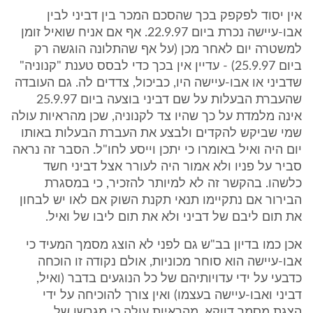
אין יסוד לפקפק בכך שהסכם המכר בין דביני לבין
אבו-עיישה נכרת ביום 22.9.97. אף אם אניח שואיל זומן
למשטרה יום לאחר מכן (על אף שהתלונה הוגשה רק
ביום 25.9.97) - עדיין אין בכך כדי לבסס טענת "קנוניה"
שדביני או אבו-עיישה היו, כביכול, צדדים לה. גם העובדה
שהעברת הבעלות על שם דביני בוצעה ביום 25.9.97
אינה מלמדת על כך שהיו צד לקנוניה, שכן מהראיות עולה
שמי שביקש להקדים ולבצע את העברת הבעלות באותו
יום היה ואיל באומרו כי יתכן וייסע לחו"ל. הסבר זה נראה
סביר על פניו ולא אמור היה לעורר אצל דביני חשד
כלשהו. בהקשר זה לא למיותר להזכיר, כי במסגרת
הבירור אם נתקיימו תנאי תקנת השוק אם לאו יש לבחון
את תום ליבם של דביני ולא את תום ליבו של ואיל.
אכן כמו בדיון בב"ש גם לפני לא הוצג מסמך המעיד כי
אבו-עיישה הוא סוחר מכוניות, אולם נקודה זו הוכחה
כדבעי על ידי עדויותיהם של כל הנוגעים בדבר (ואיל,
דביני ואבו-עיישה בעצמו) ואין צורך להוכיחה על ידי
הצגת מסמך דווקא. מהראיות עולה כי מגרשו של