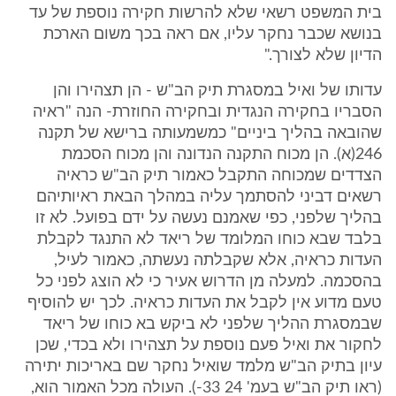
בית המשפט רשאי שלא להרשות חקירה נוספת של עד
בנושא שכבר נחקר עליו, אם ראה בכך משום הארכת
הדיון שלא לצורך."
עדותו של ואיל במסגרת תיק הב"ש - הן תצהירו והן
הסבריו בחקירה הנגדית ובחקירה החוזרת- הנה "ראיה
שהובאה בהליך ביניים" כמשמעותה ברישא של תקנה
246(א). הן מכוח התקנה הנדונה והן מכוח הסכמת
הצדדים שמכוחה התקבל כאמור תיק הב"ש כראיה
רשאים דביני להסתמך עליה במהלך הבאת ראיותיהם
בהליך שלפני, כפי שאמנם נעשה על ידם בפועל. לא זו
בלבד שבא כוחו המלומד של ריאד לא התנגד לקבלת
העדות כראיה, אלא שקבלתה נעשתה, כאמור לעיל,
בהסכמה. למעלה מן הדרוש אעיר כי לא הוצג לפני כל
טעם מדוע אין לקבל את העדות כראיה. לכך יש להוסיף
שבמסגרת ההליך שלפני לא ביקש בא כוחו של ריאד
לחקור את ואיל פעם נוספת על תצהירו ולא בכדי, שכן
עיון בתיק הב"ש מלמד שואיל נחקר שם באריכות יתירה
(ראו תיק הב"ש בעמ' 24 33-). העולה מכל האמור הוא,