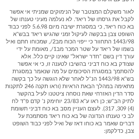
לאור משקלם המצטבר של הנימוקים שמניתי אי אפשר
לקבל את גרסתו של ריאד. לא נעלמה מעיני טענתו של
בא כוח ריאד, כי במסגרת ישיבה מיום 5.6.98 לפני כבוד
השופט צבן בבקשה לעיקול זמני שהגיש ריאד בבש"א
1443/98 התחוור כי ייפוי הכוח מב2/, שמכוחו חתם ואיל
בשמו של ריאד על שטר המכר מב1/, מאומת על ידי
עורך דין בשם "חדר ישראל" שאינו קיים כלל. אלא
שצודק בא כוח דביני בהשיבו לטענה זו, כי אי אפשר
להסתמך במסגרת הסיכומים על מה שנאמר במסגרת
בש"א 1443/98 הנ"ל לאחר שלא הוגשה על כך בקשה
מתאימה במהלך הבאת הראיות (וראו תקנה 246 לתקנות
סדר הדין האזרחי שאת נוסחה ציטטנו לעיל בהקשר
לתיק הב"ש; כן ראו ע"א 23/83 יוחימק נ' קדם פ"ד לח
(4) 309, 317). לעצם העניין מסב בא כוח דביני תשומת
לב כי טענתו הנדונה של בא כוח ריאד מסתמכת על
דברים שאמר בא כוחו דאז של ואיל לפני כבוד השופט
צבן, כדלקמן: