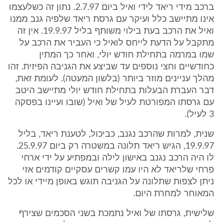
ברכב מידי ריאד לידי ואיל ביום 2.7.97. נתון זה כשלעצמו
אינו מתיישב כלל ועיקר עם גרסת ריאד שלפיה גנב ממנו
ואיל את הרכב בעת בילוי משותף בליל 19.9.97. אין זה
מתקבל על הדעת לייחס לואיל כי העביר את הרכב על
שמו במרמה בתחילת חודש יולי, ואחר כך המתין
כחודשיים וחצי נוספים עד שביצע את הגניבה הפיזית. זהו
מהלך עניינים מוזר ביותר (בלשון המעטה). לעומת זאת,
דבר העברת הבעלות בתחילת חודש יולי מתיישב היטב
עם גרסתו המפורטת לעיל של ואיל (שובו ועיינו בפסקה
3 לעיל).
שנית, למרות שהרכב נגנב, כביכול, לטענת ריאד, בליל
19.9.97, הגיש ריאד תלונה במשטרה רק ביום 25.9.97.
לו היה הרכב נגנב באישון לילה ובמפתיע על ידי ארחי
פרחי שלריאד לא היו עמו קשרים עסקיים קודמים אזי
ניתן לצפות שתלונה על הגניבה תוגש באופן מיידי או לכל
המאוחר למחרת היום.
שלישית, גרסתו של ואיל נתמכת בשני הסכמים שצירף