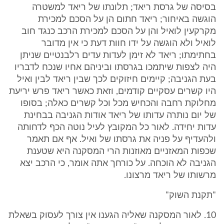
בסיסה של גרסת ריאד; תלונתו של ריאד למשטרה
הוגשה באיחור; ריאד חתום הן על הסכם למכירת
מקרקעין לואיל והן על הסכם למכירת הרכב כנגד חוב
לואיל ולא הוגשה על ידו חוות דעת כי אין מדובר
בחתימתו; ריאד לא זימן לעדות עדים רלבנטיים שניתן
היה לצפות שיתמכו בגרסתו וביניהם אחיו שנכח לדבריו
בעת הגניבה; קיימים חיזוקים לכך שבין ריאד לבין ואיל
היו קשרים עסקיים קודמים, וזאת כאשר ריאד פרש יריעת
מחלוקת רחבה והכחיש מכל וכל קשרים כאלה; בסופו
של יום נותרה עדותו של ריאד אודות הגניבה בבחינת
עדות יחידה. לאור כל המקובץ לעיל נוטה הכף לדחותה
ולהעדיף על פניה את גרסתו של ואיל. אף אם תאמר
שכפות המאזניים מאוזנות הרי המסקנה היא שטענת
הגניבה לא הוכחה. על כורחך אתה אומר, כי הרכב יצא
מרשותו של ריאד מרצונו.
"תקנת השוק"
10. לאור המסקנה שאליה הגענו אין צורך לעסוק בשאלת