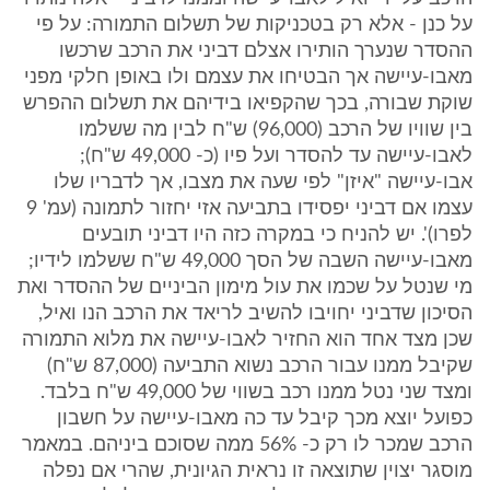
על כנן - אלא רק בטכניקות של תשלום התמורה: על פי
ההסדר שנערך הותירו אצלם דביני את הרכב שרכשו
מאבו-עיישה אך הבטיחו את עצמם ולו באופן חלקי מפני
שוקת שבורה, בכך שהקפיאו בידיהם את תשלום ההפרש
בין שוויו של הרכב (96,000) ש"ח לבין מה ששלמו
לאבו-עיישה עד להסדר ועל פיו (כ- 49,000 ש"ח);
אבו-עיישה "איזן" לפי שעה את מצבו, אך לדבריו שלו
עצמו אם דביני יפסידו בתביעה אזי יחזור לתמונה (עמ' 9
לפרו)'. יש להניח כי במקרה כזה היו דביני תובעים
מאבו-עיישה השבה של הסך 49,000 ש"ח ששלמו לידיו;
מי שנטל על שכמו את עול מימון הביניים של ההסדר ואת
הסיכון שדביני יחויבו להשיב לריאד את הרכב הנו ואיל,
שכן מצד אחד הוא החזיר לאבו-עיישה את מלוא התמורה
שקיבל ממנו עבור הרכב נשוא התביעה (87,000 ש"ח)
ומצד שני נטל ממנו רכב בשווי של 49,000 ש"ח בלבד.
כפועל יוצא מכך קיבל עד כה מאבו-עיישה על חשבון
הרכב שמכר לו רק כ- 56% ממה שסוכם ביניהם. במאמר
מוסגר יצוין שתוצאה זו נראית הגיונית, שהרי אם נפלה