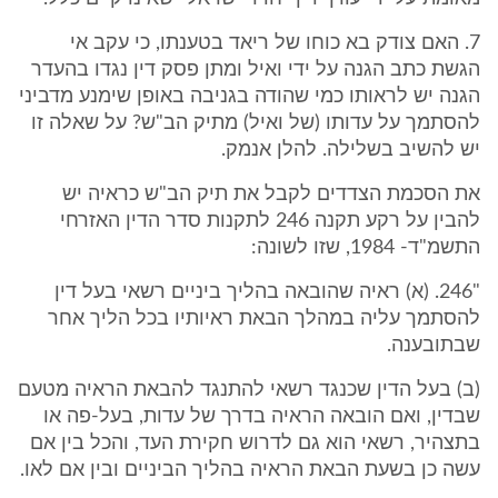
7. האם צודק בא כוחו של ריאד בטענתו, כי עקב אי
הגשת כתב הגנה על ידי ואיל ומתן פסק דין נגדו בהעדר
הגנה יש לראותו כמי שהודה בגניבה באופן שימנע מדביני
להסתמך על עדותו (של ואיל) מתיק הב"ש? על שאלה זו
יש להשיב בשלילה. להלן אנמק.
את הסכמת הצדדים לקבל את תיק הב"ש כראיה יש
להבין על רקע תקנה 246 לתקנות סדר הדין האזרחי
התשמ"ד- 1984, שזו לשונה:
"246. (א) ראיה שהובאה בהליך ביניים רשאי בעל דין
להסתמך עליה במהלך הבאת ראיותיו בכל הליך אחר
שבתובענה.
(ב) בעל הדין שכנגד רשאי להתנגד להבאת הראיה מטעם
שבדין, ואם הובאה הראיה בדרך של עדות, בעל-פה או
בתצהיר, רשאי הוא גם לדרוש חקירת העד, והכל בין אם
עשה כן בשעת הבאת הראיה בהליך הביניים ובין אם לאו.