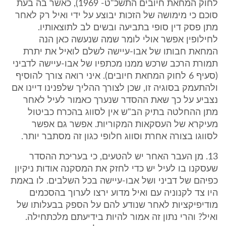
לחוק המחאת חיובים התשכ"ט- 1969), כאשר בה בעת
סוכם כי מימושה של הזכות יבוצע על ידי ואיל רק לאחר
מתן פסק דין סופי בתביעה ובשים לב לתוצאותיו.
לחילופין אפשר אולי לומר שמה שנעשה כאן הנה
המחאת חבותו של אבו-עיישה לשלם לואיל את יתרת
תמורת הרכב שרכש ממנו מכתפיו של אבו-עיישה לדביני
(סעיף 6 לחוק המחאת חיובים). איני רואה צורך להוסיף
ולהתעמק בסוגיה זו, שכן לצורך ההליך שלפנינו דיינו אם
נצביע על כך שאת ההסדר שנערך כאמור לעיל לאחר
מתן ההחלטה בתיק הב"ש אין לסווג בהכרח כביטול
מעיקרא של העסקאות המקוריות. אפשר גם אפשר
לסווגו בצורה אחרת וסווג חלופי כגון זה מסתבר יותר.
13. מן העבר האחר יש להטעים, כי בעריכת ההסדר
שעסקנו בו לעיל יש כדי לחזק את המסקנה אודות ניקיון
כפיהם של דביני ושל אבו-עיישה בכל השלבים. לו באמת
היו צד לקנוניה עם ואיל מדוע ירצו לערוך בהסכמים
מודיפיקציות לאחר שנודע להם על הספק בבעלותו של
ואיל? והרי נתון זה אמור להיות בידיעתם מלכתחילה.