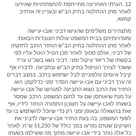
12. הערתי האחרונה מתייחסת להתפתחויות שאירעו
לאחר מתן ההחלטה בתיק הב"ש ובעניין זה ארחיב
קמעא.
מתצהירים משלימים שהגישו דביני ואבו-עיישה
ומעדויותיהם בבית המשפט עולות העובדות הבאות:
לאחר מתן ההחלטה בתיק הב"ש הוחזר הרכב לחזקתו
של דביני, אולם סמוך לאחר מכן הטיל הוטל עליו לפי
בקשתו של ריאד עיקול זמני. דביני נשא בשכ"ט עו"ד
ששכר לצורך הטיפול בתיק הב"ש ובתביעה. לדבריו אף
קיבל איומים טלפוניים לבל ישתמש ברכב. במצב דברים
זה ערך דביני עם אבו-עיישה הסדר זמני כדלקמן: הוא
החזיר את הרכב נשוא התביעה למגרשו של אבו-עיישה
על מנת שיאוחסן שם עד לתום המשפט; הרכב שמסר
בשעתו לאבו-עיישה על חשבון התמורה הוחזר לידיו, אף
זאת בהשאלה ובאופן זמני רק כדי שיוכל להשתמש בו עד
לסוף המשפט; בה בעת החזיר אבו-עיישה לדביני את
השיקים שטרם נפרעו בסך כולל של 51,250 ש"ח. לאחר
כל אלה נותר בידי אבו-עיישה מתוך מה ששילמו בשעתו