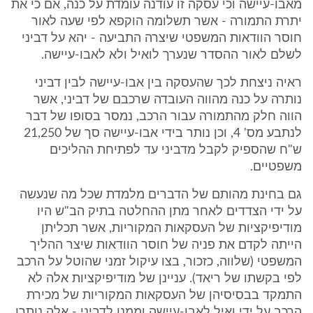
מאבו-עיישה וכי עסקה זו עודנה עומדת על כנה, אם כי את
יתרת התמורה - אשר תשלומה הוקפא לפי שעה לאור
חוסר הוודאות המשפטי שיצרה התביעה - יהא על דביני
לשלם לאור ההסדר שנערך לואיל ולא לאבו-עיישה.
ראיה ניצחת לכך שהעסקה בין אבו-עיישה לבין דביני
נותרה על כנה מהווה העובדה שרכבם של דביני, אשר
הווה חלק מהתמורה עבור הרכב, נמסר בסופו של דבר
לנתבע מס' 4, וכן נותר בידי אבו-עיישה סך של 21,250
ש"ח שהספיק לקבל מדביני עד לפתיחת ההליכים
משפטיים.
גם בחינת מהותם של הדברים מלמדת שכל מה שנעשה
על ידי הצדדים לאחר מתן ההחלטה בתיק הב"ש היו
מודיפיקציות של העסקאות המקוריות, אשר תכליתן
הייתה לקדם את פניה של חוסר הוודאות שיצר ההליך
המשפטי (שלווה, כזכור, בצו עיקול זמני שהוטל על הרכב
לפי בקשתו של ריאד). עניינן של מודיפיקציות אלה לא
התמקד בבסיסיהן של העסקאות המקוריות של מכירת
הרכב על ידי ואיל לאבו-עיישה וממנו לדביני - אלה נותרו