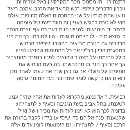
לתצהירו - הן מסמכי מכר המקרקעין באל-עזריה והן
זיכרון הדברים שלפיו רכש מריאד את הרכב. אמנם ריאד
טוען שחתימותיו על שני ההסכמים האלה מזויפות, אולם
הוא לא טרח להגיש בעניין זה חוות דעת של מומחה
לכתב יד. הימנעותו להגיש חוות דעת כזו אף יוצרת הנחה
כי תוצאותיה - לו הייתה מוגשת - היו לחובתו. כך הם פני
הדברים גם בטרם מביאים בחשבון שריאד הכחיש
במסגרת הדיון בב"ש את כל החתימות שהוצגו לפניו
כולל חתימתו על תצהיר שהוצגה לפניו בנפרד מהתצהיר
אך אחר כך חזר בו מהכחשתו. בה בעת הכחיש את
חתימתו על מש1/ אך גם כאן שנה את טעמו לאחר מכן.
רואים אנו כי קשה לומר שמדובר בעד המוסר גרסה
עקיבה.
רביעית, ריאד נמנע מלקרוא לעדות את אחיו שהיה עמו,
לטענתו, בתל אביב בעת הגניבה (סעיף 5 לתצהירו);
בדומה לכך הוא לא זימן לעדות את מכיריו של ואיל
שלטענתו פנה אליהם כדי שיסייעו בידיו לקבל בחזרה את
הרכב (סעיף 7 לתצהירו). גם הימנעותו לזמן עדים אלה