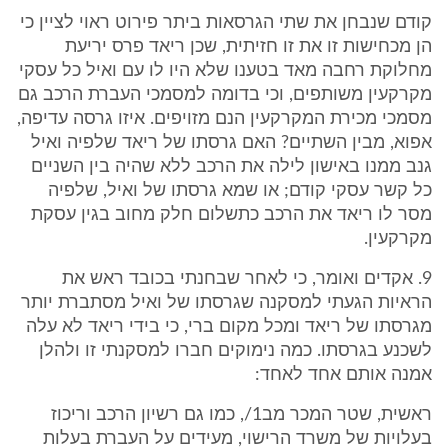
קודם שנבחן את שתי הגרסאות ביתר פירוט ראוי לציין כי
הן מכחישות זו את זו חזיתית, שכן ריאד פרס יריעת
מחלוקת רחבה מאד בטענו שלא היו לו עם ואיל כל עסקי
מקרקעין משותפים, וכי בדומה למסמכי העברת הרכב גם
מסמכי מכירת המקרקעין הנם מזויפים. איזו גרסה עדיפה,
אפוא, מבין השתיים? האם גרסתו של ריאד שלפיה ואיל
גנב ממנו באישון לילה את הרכב ללא שהיה בין השניים
כל קשר עסקי קודם; או שמא גרסתו של ואיל, שלפיה
מסר לו ריאד את הרכב כתשלום חלק מחוב בגין עסקת
מקרקעין.
9. אקדים ואומר, כי לאחר שבחנתי בכובד ראש את
הראיות הגעתי למסקנה שגרסתו של ואיל מסתברת יותר
מגרסתו של ריאד ומכל מקום ברי, כי בידי ריאד לא עלה
לשכנע בגרסתו. כמה נימוקים חברו למסקנתי זו ולהלן
אמנה אותם אחד לאחד:
ראשית, שטר המכר מב1/, כמו גם רשיון הרכב וריכוז
בעלויות של משרד הרישוי, מעידים על העברת בעלות