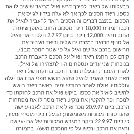
בבעלותו של ריאד. לפיכך דרש ואיל מריאד שישיב לו את
כספו. ריאד הסכים לכך אך לא עלה בידיו לגייס את
הסכום. במצב דברים זה הסכים ריאד להעביר לואיל את
רכבו תמורת 18,000 דינר מסכום החוב באופן שיתרת
החוב תהיה 12,000 דינר. ביום 2.7.97 הלכו ריאד וואיל
אל סניף הדואר במזרח ירושלים וריאד העביר את
הרישום ברכב על שם ואיל על פי שטר המכר מב1/.
קודם לכן חתמו ריאד וואיל על הסכם להעברת הרכב
בנוכחות שני עדים (נספחים ה-ו לתצהירו של ואיל).
לאחר העברת הבעלות נותר הרכב בחזקתו של ריאד
וזאת לאחר שאמר לואיל שהוא חושש מפני אביו אם יגלה
עוללותיו. אולם לאחר כחודש ימים, כאשר ריאד בושש
להשיב לואיל את כספו, ביקש ואיל את הרכב לחזקתו כדי
למכרו וכך להקטין את נזקיו. ריאד מסר לו את מפתחות
הרכב. ביום 20.9.97 מכר ואיל את הרכב לאבו-עיישה
שהנו סוחר מכוניות משומשות; הבעל דביני מוסיף ומעיד,
כי ביום 22.9.97 ביקר במגרש המכוניות של אבו-עיישה
וראה את הרכב ורכשו על פי ההסכם מש6/. בתמורה