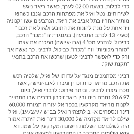
כדי לבלות. בשעה 02.00 לערך, כאשר ריאד ניגש
לשירותים, נטל ואיל את מפתחות הרכב וגנבו כשהוא
מותיר אחריו בתל אביב את ריאד. הנתבעים עשו "קנוניה
ויד אחת על מנת להונות את התובע ולגזול את רכבו"
(סעיף 13 לכתב התביעה). במסגרת זו "נמכר" הרכב,
כביכול, לנתבע מס' 4 (אבו-עיישה) המכנה את עצמו
"סוחר מכוניות" וזה "מכרו", כביכול, לדביני. כך נעשה אך
ורק כדי לאפשר לדביני לטעון שרכשו את הרכב בתנאי
"תקנת שוק".
דביני מסתמכים מנגד על עדותו של ואיל, שלפיה רכש
את הרכב מריאד כדת וכדין ומכרו לאבו-עיישה, אשר
מכרו מצדו לדביני. וביתר פירוט: לדברי ואיל, ביום
20.6.97 נחתם בינו ובין ריאד זיכרון דברים שבו התחייב
לקנות מריאד מקרקעין בכפר אל-עזריה תמורת 60,000
דינר (נספחים א- ב לתצהיר ואיל בב"ש 1972/97). ואיל
שילם לריאד מקדמה של 30,000 דינר ואת היתרה אמור
היה לשלם עם השלמת רישום המקרקעין על שמו. דא
עקא שלימים הסתבר כי המקרקעין למעשה אינם