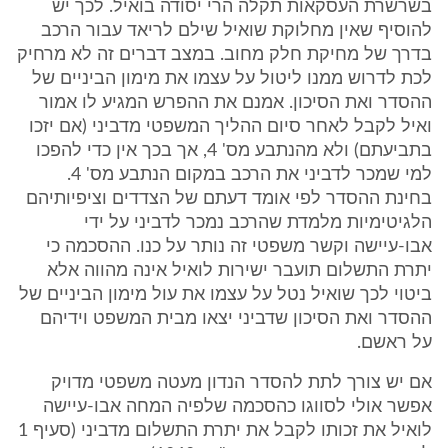
בשרשרת העסקאות תקלה הרי יסודה בואיל. לכך יש
להוסיף שאין מחלוקת שואיל שילם לריאד עבור הרכב
בדרך של מחיקת חלק מחוב. במצב דברים זה לא מרחיק
לכת לדרוש ממנו ליטול על עצמו את מימון הביניים של
ההסדר ואת הסיכון. אמנם את ההפרש המגיע לו אמור
ואיל לקבל לאחר סיום ההליך המשפטי מדביני (אם יזכו
בתביעתם) ולא מהנתבע מס' 4, אך בכך אין כדי להפכו
למי שמכר לדביני את הרכב במקום הנתבע מס' 4.
בחינת ההסדר לפי אומד דעתם של הצדדים וציפיותיהם
הלגיטימיות מלמדת שהרכב נמכר לדביני על ידי
אבו-עיישה וקשר משפטי זה נותר על כנו. ההסכמה כי
יתרת התשלום תועבר ישירות לואיל אינה מהווה אלא
ביטוי לכך שואיל נטל על עצמו את עול מימון הביניים של
ההסדר ואת הסיכון שדביני יצאו מבית המשפט וידיהם
על ראשם.
אם יש צורך לתת להסדר הנדון מעטה משפטי מדויק
אפשר אולי לסווגו כהסכמה שלפיה המחה אבו-עיישה
לואיל את זכותו לקבל את יתרת התשלום מדביני (סעיף 1