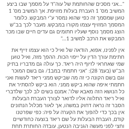
"…אני מסכים שהחותמת של עוה"ד על מסמך שבו ביצע
המשיב מס' 1 העברת בעלות מזויפת. אך המשיב מס' 1
טוען שמסמך זה כפי שהוא נמסר ע"י המבקש. כלומר
המסמך המזויף עצמו מקורו במבקש. מעבר לכך בב"ש
הוצג מסמך נוסף שעליו חתומים גם עדים חיים שבו מכר
המבקש את הרכב למשיב 1…"
אין לפנינו, אפוא, הודאה של ואיל כי הוא עצמו זייף את
חתימת עורך הדין על ייפוי הכוח. ההפך מזה, ואיל טוען
שמי שאחראי לזיוף היה ריאד. כך עולה גם מדבריו בתיק
הב"ש (בעמ' 28): "אני חתמתי במב1/ גם בשם המוכר
וגם בשם הקונה כי זה מה שביקש ממני ריאד לעשות ואני
חתמתי איפה שהוא ביקש ממני. הוא ביקש להסתיר את
כל הנושא הזה מאבא שלו". אמנם בשים לב לכך שלדברי
ואיל ריאד התלווה אליו לדואר לצורך העברת הבעלות
הסבר זה נראה דחוק במשהו, אך לאור מכלול הנתונים
אין בכך כדי להפוך את הקערה על פיה: כפי שפרטנו
קודם, העברת הבעלות על שם ריאד בוצעה כחודשיים
וחצי לפני מעשה הגניבה הנטען, עובדה החותרת תחת