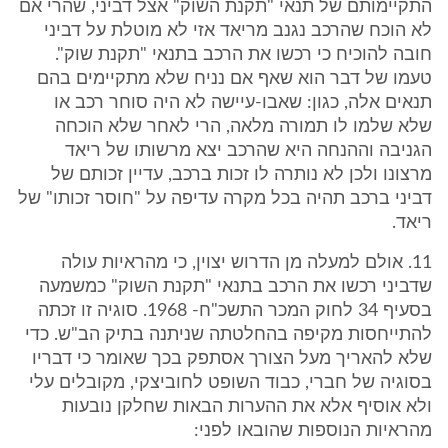
התקיימותם של תנאי "תקנת השוק" אצל דביני, שהרי אם
לא הוכח שהרכב נגנב מריאד אזי לא מוטלת על דביני
חובה להוכיח כי רכשו את הרכב בתנאי "תקנת שוק".
טעמו של דבר הוא שאף אם נניח שלא מתקיימים בהם
תנאים אלה, כגון: שאבו-עיישה לא היה סוחר רכב או
שלא שלמו לו תמורה מלאה, הרי לאחר שלא הוכחה
הגניבה וההנחה היא שהרכב יצא מרשותו של ריאד
מרצונו ולכן לא נותרה לו זכות ברכב, עדיין זכותם של
דביני ברכב תהיה בכל מקרה עדיפה על "חוסר זכותו" של
ריאד.
11. אולם למעלה מן הדרוש יצוין, כי מהראיות עולה
שדביני רכשו את הרכב בתנאי "תקנת השוק" כמשמעה
בסעיף 34 לחוק המכר התשכ"ח- 1968. סוגיה זו זכתה
להתייחסות מקיפה בהחלטתה שניתנה בתיק הב"ש. כדי
שלא להאריך מעל הצורך אסתפק בכך שאומר כי דבריו
בסוגיה של חברי, כבוד השופט לחוביצקי, מקובלים עלי
ולא אוסיף אלא את ההערות הבאות שחלקן נובעות
מהראיות הנוספות שהובאו לפני: