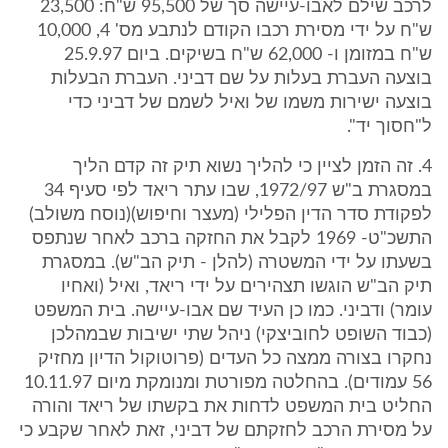
לרכב שילם לאבו-עיישה סך של 95,500 ש"ח: 23,500
ש"ח על ידי מסירת רכבו הקודם לנתבע מס' 4, 10,000
ש"ח במזומן ו- 62,000 ש"ח בשיקים. ביום 25.9.97
בוצעה העברת בעלות על שם דביני. העברת הבעלות
בוצעה ישירות משמו של ואיל לשמם של דביני כדי
ל"חסוך יד".
4. זה הזמן לציין כי להליך נשוא תיק זה קדם הליך
במסגרת ב"ש 1972/97, שבו עתר ריאד לפי סעיף 34
לפקודת סדר הדין הפלילי (מעצר וחיפוש)(נוסח משולב)
התשכ"ט- 1969 לקבל את החזקה ברכב לאחר שנתפס
בשעתו על ידי המשטרה (להלן - תיק הב"ש). במסגרת
תיק הב"ש הוגשו תצהירים על ידי ריאד, ואיל (ואחיו
עומר) ודביני. כמו כן העיד שם אבו-עיישה. בית המשפט
(כבוד השופט לחוביצקי) ניהל שתי ישיבות שבמהלכן
נחקרו בצורה ממצה כל העדים (פרוטוקול הדיון מחזיק
56 עמודים). בהחלטה מפורטת ומנומקת מיום 10.11.97
החליט בית המשפט לדחות את בקשתו של ריאד והורה
על מסירת הרכב לחזקתם של דביני, זאת לאחר שקבע כי