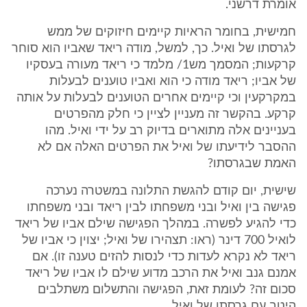
אומרת דרשני.
חמישית, בחומר הראיות קיימים חיזוקים של ממש
לגרסתו של ואיל. כך, למשל, מודה ריאד שאביו הוא סוחר
קרקעות; המסמך מש1/ מלמד כי ריאד מעורה בעסקיו
של אביו; ריאד מודה כי הוא ואביו טוענים לבעלות
במקרקעין וכי קיימים אחרים הטוענים לבעלות על אותה
קרקע. בהקשר זה מעניין לציין כי חלק מהפרטים
בעניינים אלה מתוארים בדיוק רב על ידי ואיל. מהו
ההסבר לידיעתו של ואיל את הפרטים האלה אם לא
האמת שבגרסתו?
שישית, יום קודם להגשת התלונה במשטרה נערכה
פגישה בין ואיל ובני משפחתו לבין ריאד ובני משפחתו
כדי להגיע לפשרה. במהלך הפגישה שילם אביו של ריאד
לואיל 700 דינר (ראו: תצהירו של ואיל; יצוין כי אביו של
ריאד לא נקרא לעדות כדי לנסות להזים טענה זו). אם
אמנם גנב ואיל את הרכב מדוע שילם לו אביו של ריאד
סכום זה? לעומת זאת, הפגישה והתשלום משתלבים
היטב עם גרסתו של ואיל.