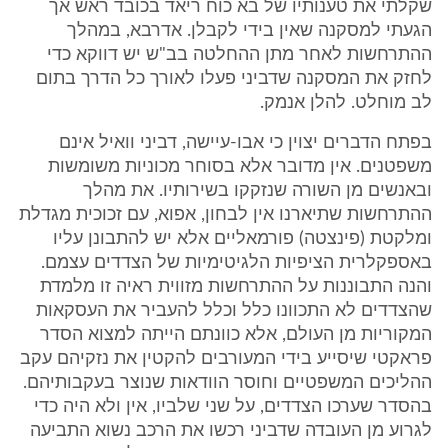
שקלתי את טענותיו של בא כוח ריאד בכובד ראש אך
הגעתי למסקנה שאין בידי לקבלן. אדרבא, במהלך
ההתרחשות לאחר מתן ההחלטה בב"ש יש דווקא כדי
לחזק את המסקנה שדביני פעלו לאורך כל הדרך בתום
לב מוחלט. להלן אנמק.
בפתח הדברים יצוין כי אבו-עיישה, דביני וואיל אינם
משפטנים. אין מדובר אלא בסוחר מכוניות משומשות
ובאנשים מן השורה שנזקקו בשירותיו. את מהלך
ההתרחשות שתיארנו אין לבחון, אפוא, עם זכוכית מגדלת
ומלקטת (פינצטה) פורמאליים אלא יש להתבונן עליו
באספקלרית הציפיות הלגיטימיות של הצדדים עצמם.
והנה התבוננות על ההתרחשות מזווית ראיה זו מלמדת
שהצדדים לא התכוונו כלל וכלל להעביר את העסקאות
המקוריות מן העולם, אלא כוונתם הייתה למצוא הסדר
פראקטי שיסייע בידי המעורבים להקטין את נזקיהם עקב
ההליכים המשפטיים וחוסר הוודאות שנוצר בעקבותיהם.
בהסדר שערכו הצדדים, על שני שלביו, אין ולא היה כדי
לגרוע מן העובדה שדביני רכשו את הרכב נשוא התביעה