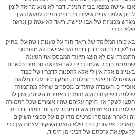
אבו-עיישה נמצא בבית חנינה. דבר לא מנע מריאד לזמן
לדיון שלפני עדים שיעידו כי בבית חנינה למעשה אין
מגרש מכוניות של אבו-עיישה. ריאד לא עשה כן ונראה
שלא בכדי.
בא כוחו המלומד של ריאד חזר על טענותיו שהועלו בתיק
הב"ש, כי בהסכם בין דביני ואבו-עיישה לא מפורטת
התמורה וגם לא הוצג תיעוד המבסס את הטענה
שתמורת הרכב שלמו דביני לאבו-עיישה סכומים כלשהם.
בעניינים אלה אין לי אלא להפנות לדבריו של כבוד
השופט לחוביצקי בהחלטתו, המקובלים עלי במלואם.
אוסיף כי העובדה שהעדים מספרים שחלק מהתמורה
שולמה בשיקים דווקא תומכת באמינות הגרסה, שכן לו
חפצו לשקר אזי חזקה עליהם שהיו אומרים שכל התמורה
שולמה בכסף מזומן שאינו מותיר עקבות. במצב דברים
זה ולאחר שנמסרו פרטים מדויקים על סכומי השיקים
ותאריכי פירעונם, בכך שלא הוצגו השיקים עצמם אין כדי
לקעקע את גרסתם של דביני מן היסוד.