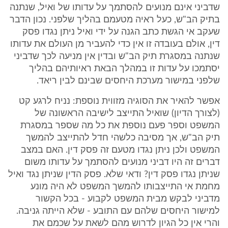
שדביני אינם מנועים להסתמך על עדותו של ואיל, שנתנה
בתיק הב"ש, כעל ראיה מטעמם בהליך שלפני. נכון הדבר
שעקב אי הגשת כתב הגנה על ידי ואיל ניתן נגדו פסק
דין, אולם בעובדה זו אין כדי להעביר מן העולם את עדותו
שנתנה במסגרת תיק הב"ש ובדין אין מניעה לכך שדביני
יסתמכו על עדות זו במהלך הבאת ראיותיהם בהליך
שלפני במישור מערכת היחסים שבינם לבין ריאד.
אפשר להאיר את הסוגיה מזווית נוספת: נניח לרגע קט
(לצורך הדיון) שואיל התייצב לישיבה הראשונה של
המשפט וספר פעם נוספת את כל מה שספר במסגרת
תיק הב"ש, אך מסיבה כלשהי חדל להתייצב להמשך
המשפט ולכן ניתן נגדו מטעם זה פסק דין. האם במצב
דברים זה היו דביני מנועים להסתמך על עדותו משום
שניתן נגדו פסק דין? ודאי שלא. פסק הדין שניתן נגד ואיל
מחמת אי התייצבותו להמשך המשפט לא היה מונע
מדביני לבקש מבית המשפט לקבוע - בכל הקשור
למישור היחסים שלהם עם התובע - שלא הייתה גניבה.
והרי אין כל הגיון לדרוש מהם לשאת על שכמם את