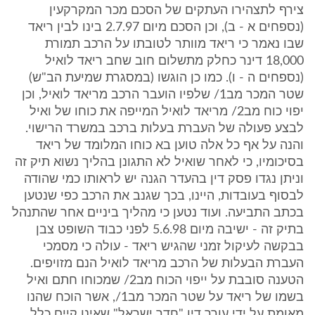
צירף לתצהירו העתקים של הסכם מכר המקרקעין
(נספחים א - ב), וכן הסכם מיום 2.7.97 בינו לבין ריאד
שבו נאמר כי ריאד מוותר לטובתו על הרכב תמורת
18,000 דינר כחלק מתשלום חוב שחב ריאד לואיל
(נספחים ה - ו). כמו כן הוגשו (במסגרת שמיעת הב"ש)
שטר המכר מב1/ שלפיו הועבר הרכב מריאד לואיל, וכן
יפוי כוח מב2/ מריאד לואיל המייפה את כוחו של ואיל
לבצע פעולה של העברת בעלות ברכב במשרד הרישוי.
והנה על אף כל אלה טוען בא כוחו המלומד של ריאד
בסיכומיו, כי לאחר שואיל לא התגונן בהליך נשוא תיק זה
וניתן נגדו פסק דין בהעדר הגנה יש לראותו כמי שהודה
לבסוף בעובדות, היינו, בכך שגנב את הרכב כפי שנטען
בכתב התביעה. ועוד נטען כי מהליך ביניים אחר שהתנהל
בתיק זה - ישיבה מיום 5.6.98 לפני כבוד השופט צבן
בבקשה לעיקול זמני שהגיש ריאד - עולה כי מסמכי
העברת הבעלות של הרכב מריאד לואיל הנם מזויפים.
הטענה סובבת על ייפוי הכוח מב2/ שמכוחו חתם ואיל
בשמו של ריאד על שטר המכר מב1/, אשר הוכח שהנו
מאומת על ידי עורך דין "חדר ישראל" שאינו קיים כלל.