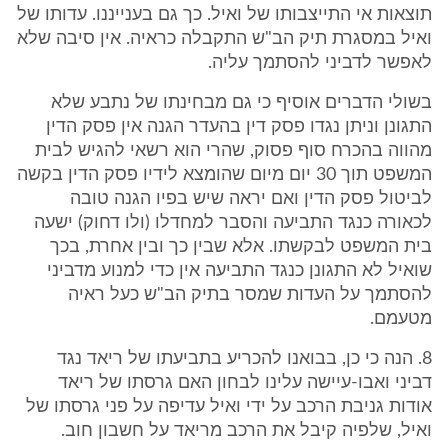
תוצאות אי התייצבותו של ואיל. כך גם בענייננו. עדותו של
ואיל במסגרת תיק הב"ש התקבלה כראיה. אין סיבה שלא
לאפשר לדביני להסתמך עליה.
בשולי הדברים אוסיף כי גם מבחינתו של נתבע שלא
התגונן וניתן נגדו פסק דין בהעדר הגנה אין פסק הדין
מהווה בהכרח סוף פסוק, שהרי הוא רשאי להגיש לבית
המשפט תוך 30 יום מיום שהומצא לידיו פסק הדין בקשה
לביטול פסק הדין ואם יראה שיש בפיו הגנה טובה
לכאורה כנגד התביעה והסבר למחדלו (ולו דחוק) ישעה
בית המשפט לבקשתו. אלא שבין כך ובין אחרת, בכך
שואיל לא התגונן כנגד התביעה אין כדי למנוע מדביני
להסתמך על העדות שמסר בתיק הב"ש כעל ראיה
מטעמם.
8. הנה כי כן, בבואנו להכריע בתביעתו של ריאד נגד
דביני ואבו-עיישה עלינו לבחון האם גרסתו של ריאד
אודות גניבת הרכב על ידי ואיל עדיפה על פני גרסתו של
ואיל, שלפיה קיבל את הרכב מריאד על חשבון חוב.