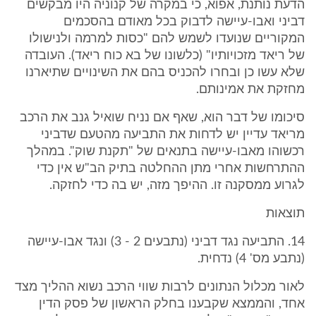
הדעת נותנת, אפוא, כי במקרה של קנוניה היו מבקשים
דביני ואבו-עיישה לדבוק בכל מאודם בהסכמים
המקוריים שנועדו לשמש להם "כסות למרמה ולנישולו
של ריאד מזכויותיו" (כלשונו של בא כוח ריאד). העובדה
שלא עשו כן ובחרו להכניס בהם את השינויים שתיארנו
מחזקת את אמינותם.
סיכומו של דבר הוא, שאף אם נניח שואיל גנב את הרכב
מריאד עדיין יש לדחות את התביעה מהטעם שדביני
רכשוהו מאבו-עיישה בתנאים של "תקנת שוק". במהלך
ההתרחשות אחרי מתן ההחלטה בתיק הב"ש אין כדי
לגרוע ממסקנה זו. ההיפך מזה, יש בה כדי לחזקה.
תוצאות
14. התביעה נגד דביני (נתבעים 2 - 3) ונגד אבו-עיישה
(נתבע מס' 4) נדחית.
לאור מכלול הנתונים לרבות שווי הרכב נשוא ההליך מצד
אחד, והממצא שקבענו בחלק הראשון של פסק הדין