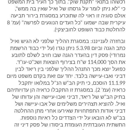
רכשוהו בתנאי "תקנת שוק". בתוך כך העיר בית המשפט
כי "לא ניתן לומר על גרסתו של ואיל שאין בה ממש",
אולם סוגיה זו ראוי לה שתוכרע במסגרת בירור תביעה
עיקרית שבה ישמעו "כל העדים הנוגעים לפרשה" (עמ' 8
להחלטת כבוד השופט לחוביצקי).
ובחזרה לענייננו: במסגרת ההליך שלפני לא הגיש ואיל
כתב הגנה וביום 5.3.98 ניתן נגדו (על ידי כבוד הרשמת
נמרודי) פסק דין בהעדר הגנה שבו חויב לשלם לתובע
את הסך 114,000 ש"ח בצירוף הוצאות ושכ"ט-עו"ד.
כפועל יוצא מכך התנהל ההליך שלפני בין ריאד לבין
דביני ואבו-עיישה בלבד. יחד עם זאת בקדם משפט מיום
11.1.99 הוסכם, כי תיק הב"ש הנ"ל במלואו יתקבל
כראיה (עמ' 2). במסגרת זו התקבלו כראיה הן עדויותיהם
בתיק הב"ש של ריאד, דביני ואבו-עיישה והן עדותו של
ואיל. להוציא תצהירים משלימים של אבו-עיישה ושל
דביני אודות התפתחויות שאירעו אחרי מתן ההחלטה
בב"ש לא הובאו על ידי הצדדים כל ראיות נוספות.
התשתית העובדתית העומדת ביסודו של פסק דיני זה