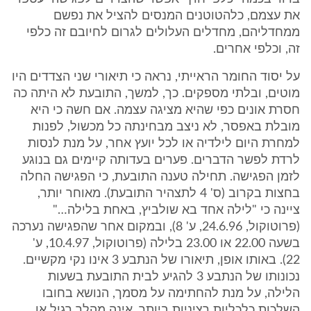
את עצמם, כלהטוטנים המנסים להציל את נפשם
ממחדליהם, מחדלים העלולים לגרום לחיובם זה כלפי
זה, וכלפי אחרים.
על יסוד החומר הראייתי, נראה כי תיאורי שני הצדדים היו
מוטים, ובלתי מספקים. כך, למשך, התובעת לא היתה כה
חסרת אונים כפי שהיא מציגה עצמה. אם חשה כי היא
מובלת באפסר, לא ניצב מבחינתה כל מכשול, לפנות
למחרת היום לילדיה או לכל יועץ אחר, על מנת לנסות
לרדת לפשר הדברים. פערים בעדותה קיימים גם בנוגע
לזמן הפגישה. תחילה טענה התובעת, כי הפגישה החלה
בחצות בקרוב (ס' 4 לתצהיר התובעת). מאוחר יותר,
ציינה כי "לילה אחד בא שולביץ, באחת בלילה…"
(פרוטוקול, 24.6.96, ע' 8), ובמקום אחר שהפגישה נערכה
בשעה 22.00 או 23.00 בלילה (פרוטוקול, 10.4.97, ע'
22). באותו אופן, תיאורו של הנתבע 3 אינו נקי מקשיים.
נכונותו של הנתבע 3 להגיע לבית התובעת בשעות
הלילה, על מנת להחתימה על מסמך, הנושא בחובו
השלכות כלכליות רציניות ביותר, אינה מהלך רגיל או