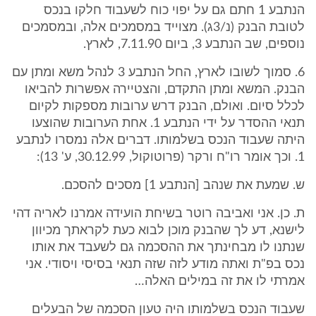
הנתבע 1 חתם גם על יפוי כוח לשעבוד חלקו בנכס
לטובת הבנק (נ/3ג). מצוייד במסמכים אלה, ובמסמכים
נוספים, שב הנתבע 3, ביום 7.11.90, לארץ.
6. סמוך לשובו לארץ, החל הנתבע 3 לנהל משא ומתן עם
הבנק. המשא ומתן התקדם, והצטיירה אפשרות להביאו
לכלל סיום. ואולם, הבנק דרש ערובות מספקות לקיום
תנאי ההסדר על ידי הנתבע 1. אחת הערובות שהוצעו
היתה שעבוד הנכס בשלמותו. דברים אלה נמסרו לנתבע
1. וכך אומר רו"ח ורקר (פרוטוקול, 30.12.99, ע' 13):
ש. שמעת את שנהב [הנתבע 1] מסכים להסכם.
ת. כן. אני ואביבה רוטר בשיחת הועידה אמרנו לאריה דהי
לישנא, דע לך שהבנק מוכן לבוא כעת לקראתך מכיוון
שנתנו לו מבחינתך את ההסכמה גם לשעבד את אותו
נכס בפ"ת ואתה מודע לזה שזה תנאי בסיסי ויסודי. אני
אמרתי לו את זה במילים האלה…
שעבוד הנכס בשלמותו היה טעון הסכמה של הבעלים