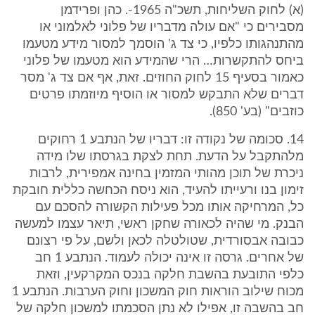
(א) לחוק השליחות, תשכ"ה 1965-. כהן ופרידמן
מסבירים כי "אם עולה מדבריו של פלוני לאלמוני או
מהתנהגותו כלפיו, כי צד ג' הוסמך למסור מידע מטעמו
ביחס להתקשרות… הרי שהמידע הוא מטעמו של פלוני
כאמור בסעיף 15 לחוק החוזים. זאת, אף אם צד ג' מסר
דברים שלא התבקש למסור או הוסיף מיוזמתו פרטים
כוזבים" (בע' 850).
14. סכומה של נקודה זו: דבריו של הנתבע 1 רחוקים
מלהתקבל על הדעת. תחת לצקת בגרסתו שלו מידה
ניכרת של תוכן מהותי המזמין בחינה אמפירית, לרבות
זימון בנו ורעייתו להעיד, הוא ניסח הכחשה כללית חובקת
כל, המרחיקה אותו מכל פעילות הקשורה להסכם עם
הבנק. מי שהיה לכאורה שחקן ראשי, תיאר עצמו למעשה
כבובה אבסורדית, שטולטלה לכאן ולשם, על פי רצונם
של אחרים. גרסה זו אינה יכולה לעמוד. הנתבע 1 חב
כלפי התובעת בהשבת חלקה בנכס המקרקעין, וזאת
מכוח שילוב הוראות חוק המשכון וחוק הערבות. הנתבע 1
חב בהשבה זו, אפילו לא נתן הסכמתו למשכון חלקה של