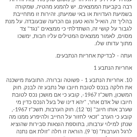
רבה בקביעת הממצאים. יש להמנע מהטיה, שמקורה
בשמיעת העדויות או באי שמיעתן. זהירות זו מתחייבת
בהליך זה, הואיל והוא טעון גם הכרעה שבעובדה. על מנת
לגבור על קושי זה, השתדלתי כי ממצאים "נגד" צד
מסוים, לאמור ממצאים המטילים עליו חבות, ימשכו
מתוך עדותו שלו.
ועתה - לבדיקת אחריות הנתבעים.
אחריות הנתבע 1
10. אחריות הנתבע 1 - פשוטה וברורה. התובעת מישכנה
את חלקה בנכס לטובת חיובו של נתבע זה לבנק. חוק
המשכון, תשכ"ז 1967-, קובע כי אם מושכן נכס לטובת
חיובו של אדם אחר, "יהא דינו של בעל הנכס כדין מי
שערב אותו חיוב" (ס' 12). חוק הערבות, תשכ"ז 1967-,
קובע כי הערב "זכאי לחזור על החייב ולהיפרע ממנו מה
שנתן למילוי ערבותו, בתוספת הוצאות סבירות שהוציא
לרגל הערבות" (ס' 9). הוראה זו חלה "זולת אם נתנה