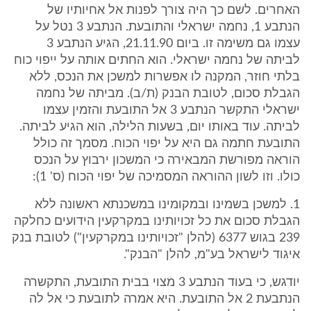
האחרים. לשם כך היה צורך לפנות אל אחיותיו של
הנתבע 1, נחמה ישראלי והתובעת. הנתבע 3 נטל על
עצמו גם משימה זו. ביום 21.11.90, הגיע הנתבע 3
לביתה של נחמה ישראלי. הוא החתים אותה על ייפוי כוח
בלתי חוזר, המקנה לו אפשרות למשכן את הנכס, ללא
הגבלת סכום, לטובת הבנק (ת/ב). מביתה של נחמה
ישראלי התקשר הנתבע 3 אל התובעת והזמין עצמו
לביתה. עוד באותו יום, בשעות הלילה, הוא הגיע לביתה.
התובעת חתמה גם היא על יפוי הכוח. מסמך זה כולל
הוראה מפורשת המבאירה כי המשכון ירבוץ על הנכס
כולו. וזו לשון ההוראה המסמיכה של יפוי הכוח (ס' 1):
1. למשכן בשמינו ובמקומינו במשכנתא ראשונה ללא
הגבלת סכום את כל זכויותינו במקרקעין הידועים כחלקה
239 בגוש 6377 (להלן "זכויותינו במקרקעין") לטובת בנק
איגוד לישראל בע"מ, להלן "הבנק".
יודגש, כי בעוד הנתבע 3 מצוי בבית התובעת, התקשרה
הנתבעת 2 אל התובעת. היא אמרה לתובעת כי אל לה