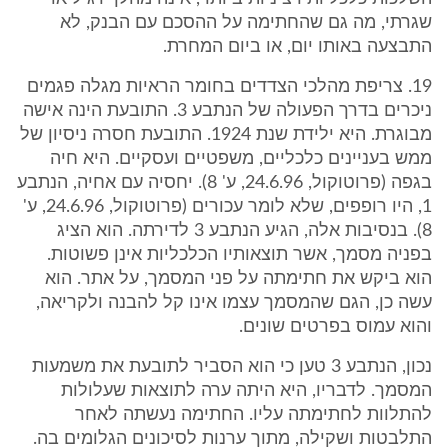
שגרתי, מה גם שהחתימה על ההסכם עם הבנק, לא
התבצעה באותו יום, או ביום המחרת.
19. צריפת מהלכי הצדדים בחומר הראיות מגלה פגמים
ניכרים בדרך הפעולה של הנתבע 3. התובעת הינה אישה
מבוגרת. היא ילידת שנת 1924. התובעת חסרה ניסיון של
ממש בעניינים כלכליים, משפטיים ועסקיים. היא חיה
בגפה (פרוטוקול, 24.6.96, ע' 8). יחסיה עם אחיה, הנתבע
1, היו רופפים, שלא לומר עכורים (פרוטוקול, 24.6.96, ע'
8). בנסיבות אלה, הגיע הנתבע 3 לדירתה. הוא הציג
בפניה מסמך, אשר תוצאותיו הכלכליות אינן פשוטות.
הוא ביקש את חתימתה על פני המסמך, על אתר. הוא
עשה כן, הגם שהמסמך עצמו אינו קל להבנה ולקריאה,
והוא עמוס בפרטים שונים.
נכון, הנתבע 3 טען כי הוא הסביר לתובעת את משמעות
המסמך. לדבריו, היא היתה ערה לתוצאות שעלולות
להתלוות לחתימתה עליו. החתימה נעשתה לאחר
התלבטות ושקילה, מתוך ערנות לסיכונים הגלומים בה.