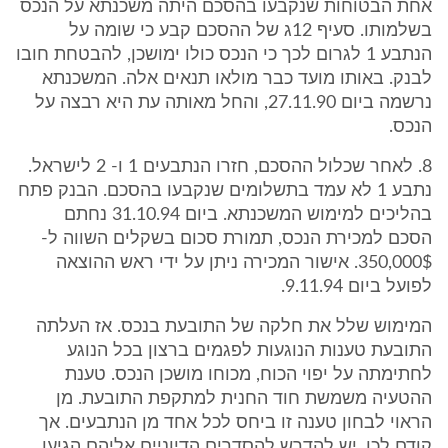
אחת הבטוחות שנקבעו בהסכם היתה משכנתא על הנכס
בשלמותו. סעיף 12ג של ההסכם קבע כי שומה על
הנתבע 1 לגרום לכך כי הנכס כולו ימושכן, להבטחת חובו
לבנק. באותו מועד כבר מולאו תנאים אלה. המשכנתא
נרשמה ביום 27.11.90, והחל מאותה עת היא רבצה על
הנכס.
8. לאחר שכלול ההסכם, חזרו הנתבעים 1 ו- 2 לישראל.
נתבע 1 לא עמד בתשלומים שנקבעו בהסכם. הבנק פתח
בהליכים למימוש המשכנתא. ביום 31.10.94 נחתם
הסכם למכירת הנכס, תמורת סכום בשקלים השווה ל-
350,000$. אישור המכירה ניתן על ידי ראש ההוצאה
לפועל ביום 9.11.94.
המימוש שלל את חלקה של התובעת בנכס. אז העלתה
התובעת טענות הנוגעות לפגמים ברצון בכל הנוגע
לחתימתה על יפוי הכוח, מכוחו מושכן הנכס. טענת
ההטעיה משמשת חוד החנית למתקפת התובעת. מן
הראוי לבחון טענה זו ביחס לכל אחד מן הנתבעים. אך
קודם לכן, יש להדרש להסדרים הדיוניים אליהם הגיעו