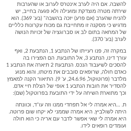
להשבה. אם היה לערב אינטרס לערוב או שהערבות
שירתה מטרה מוצדקת ומועילה ולא פגעה בחייב, יש
להניח שהערב (אם פרע) יזכה בהשבה" (בע' 369). הוא
מדגיש כי מסקנה זו מתחייבת גם מכוח עקרונות כלליים
של המחאה בתום לב או סברוגציה של זכויות הנושה
לערב (בע' 370).
במקרה זה, פנו רעייתו של הנתבע 1, הנתבעת 2, ואף
עורך דינו, הנתבע 3, אל התובעת. הם הפצירו בה
להסכים לשיעבוד הנכס. הנתבעת 2 תיארה את הנתבע 1
כאדם חולה, שרופאים סובבים את מיטתו, והוא מנוע
מלדבר (פרוטוקול, 24.6.96, ע' 9). התיאור הקנה למאמץ
להסדיר את חובות הנתבע 1 אופי של הצלת חיי אדם.
וכך מתוארת השיחה על ידי התובעת בפרוטקול (שם):
ת. …היא אמרה לי אל תפחדי ממנו וזה עו"ד, וכוונתה
היתה לשולביץ. היא אמרה שממני לא יקחו שום פרוטה.
היא אמרה לי שאי אפשר לדבר עם אריה כי הוא חולה
ועומדים רופאים לידו.