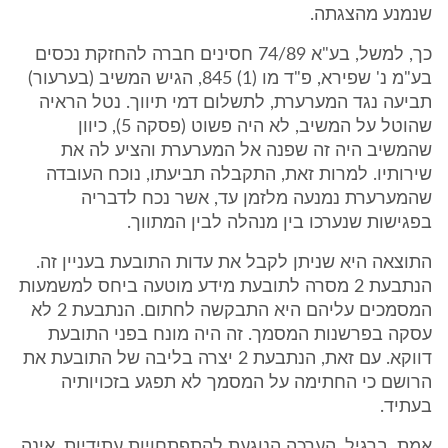
שנמנע מהצגתה.
כך, למשל, בע"א 74/89 חסינים חברה להחזקת נכסים
בע"מ נ' שפירא, פ"ד מו (1) 845, הגיש המשיב (בערעור)
תביעה נגד המערערת, לתשלום דמי תיווך. נטל הראיה
שהוטל על המשיב, לא היה פשוט (פסקה 5), כיוון
שהמשיב היה זה שפנה אל המערערת והציע לה את
שירותיו. למרות זאת, התקבלה תביעתו, נוכח העובדה
שהמערערת נמנעה מלזמן עד, אשר נכח לדבריה
בפגישות שנערכו בין מנהלה לבין המתווך.
התוצאה היא שניתן לקבל את עדות התובעת בעניין זה.
הנתבעת 2 מסרה לתובעת מידע מוטעה ביחס למשמעות
המסמכים עליהם היא התבקשה לחתום. הנתבעת 2 לא
עסקה בפרשנות המסמך. זה היה מונח בפני התובעת
דווקא. עם זאת, הנתבעת 2 יצרה בליבה של התובעת את
הרושם כי החתימה על המסמך לא תפגע בזכויותיה
בעתיד.
אמת, ברגיל, הערכה הנוגעת להתפתחויות עתידיות, אינה