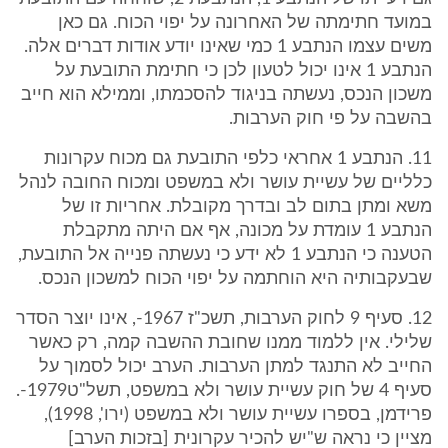
במועד חתימתה של האחרונה על יפוי הכוח. גם כאן
משים עצמו הנתבע 1 כמי שאינו יודע אודות דברים אלה.
הנתבע 1 אינו יכול לטעון לכן כי חתימת התובעת על
משכון הנכס, נעשתה בניגוד להסכמתו, וממילא הוא חייב
בהשבה על פי חוק הערבות.
11. הנתבע 1 אחראי כלפי התובעת גם מכוח עקרונות
כלליים של עשיית עושר ולא במשפט ומכוח החובה לנהל
משא ומתן בתום לב ובדרך מקובלת. אחריות זו של
הנתבע 1 עומדת על מכונה, אף אם היתה מתקבלת
הטענה כי הנתבע 1 לא ידע כי נעשתה פנייה אל התובעת,
שבעקבותיה היא הוחתמה על יפוי הכוח למשכון הנכס.
12. סעיף 9 לחוק הערבות, תשכ"ז 1967-, אינו יוצר הסדר
שלילי. אין ללמוד ממנו שחובת ההשבה קמה, רק כאשר
החייב לא התנגד למתן הערבות. הערב יכול לסמוך על
סעיף 4 של חוק עשיית עושר ולא במשפט, תשל"ט1979-.
פרידמן, בספרו עשיית עושר ולא במשפט (ירו', 1998),
מציין כי נראה ש"יש להכיר עקרונית [בזכות הערב]