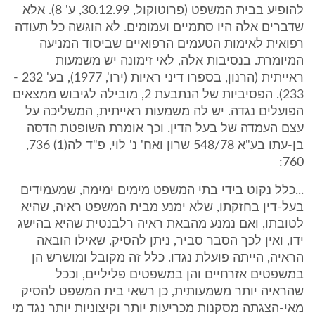
להופיע בבית המשפט (פרוטוקול, 30.12.99, ע' 8). אלא
שדברים אלה היו סתמיים ועמומים. לא הוגשה כל תעודה
רפואית לאימות הטעמים הרפואיים שביסוד המניעה
המיומרת. בנסיבות אלה, לאי זימונה יש משמעות
ראייתית (הרנון, בספרו דיני ראיות (ירו', 1977), בע' 232 -
233). הפסיביות של הנתבעת 2, מובילה לגיבוש ממצאים
הפועלים נגדה. יש לה משמעות ראייתית, המשליכה על
עצם העמדה של בעל הדין. וכך אומרת השופטת הדסה
בן-עתו בע"א 548/78 שרון ואח' נ' לוי, פ"ד לה(1) 736,
760:
...כלל נקוט בידי בתי המשפט מימים ימימה, שמעמידים
בעל-דין בחזקתו, שלא ימנע מבית המשפט ראיה, שהיא
לטובתו, ואם נמנע מהבאת ראיה רלבנטית שהיא בהישג
ידו, ואין לכך הסבר סביר, ניתן להסיק, שאילו הובאה
הראיה, הייתה פועלת נגדו. כלל זה מקובל ומושרש הן
במשפטים אזרחיים והן במשפטים פליליים, וככל
שהראיה יותר משמעותית, כן רשאי בית המשפט להסיק
מאי-הצגתה מסקנות מכריעות יותר וקיצוניות יותר נגד מי