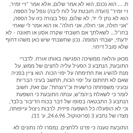
ת. … הוא נכנס, הוא לא אמר שלום, אלא אמר "ויי זמיר,
ויי זמיר" (העדה חובטת על לוח ליבה) ונפל על הספה.
הוא לא נתן לי יד, לא שלום, נפל בצורה כזו על הספה,
"אני חולה, אני חולה, אני חולה". אז הוא אמר לי שאחי
בחו"ל… לשאלתך אם חשבתי שקרה אסון או תאונה - לא
ידעתי, ישבתי המומה. נכון שחשבתי שיש כאן משהו דחוף
שלא סובל דיחוי.
מכאן והלאה ממשיכה הפגישה באותו אורח. לדברי
התובעת, הנתבע 3 הפעיל עליה לחצים של ממש, על
מנת להשיג את חתימתה על יפוי הכוח. הוא ציין בפניה
שאם לא תחתום על יפוי הכוח, תחשב בעיני הבריות
ובעיני משפחתה כרשעית וכ"רוצחת". עם זאת, חשוב
לומר כי לשאלת ביהמ"ש, ענתה התובעת כי השפעת
הנתבע 3 התבטאה בסופו של דבר בכוח הדיבור בלבד,
וכי לא הופעלה כל השפעה פיזית, לרבות ניצול עייפותה,
מצדו של נתבע 3 (פרוטוקול, 24.6.96, ע' 11).
התובעת טענה כי פרט ללחצים, נמסרו לה נתונים לא