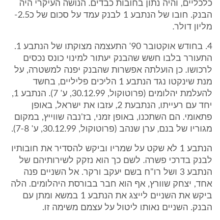
כלכליים, והיה נתון בחובות כבדים. הנושה העיקרי היה
הבנק. חובו של הנתבע 1 לבנק עמד על סכום של כ2.5-
מליון דולר.
4. בחודש אוקטובר 90' התעצמה מצוקתו של הנתבע 1.
התעורר בלבו חשש שהבנק יעתור למינוי כונס נכסים
לרכושו. כן הועלתה אפשרות שהבנק יפנה למשטרה, על
מנת שינקטו נגד הנתבע 1 הליכים פליליים, בחשד
להעלמת יהלומים (פרוטוקול, 30.12.99, ע' 7). הנתבע 1,
יחד עם רעייתו, הנתבעת 2, עזבו את ישראל, באופן
פתאומי. הם השתכנו, באופן זמני, בז'נבה שווייץ, במקום
מגוריו של בנם, ערן שנהב (פרוטוקול, 30.12.99, ע' 7-8).
הנתבע 1 לא שקט על שמריו וביקש להסדיר את חובותיו
לבנק בדרכי פשרה. לשם כך הוא נזקק לשירותיהם של
הנתבע 3 ושל רו"ח בשם יעקב ורקר. אל השניים פנה
אחד, יצחק שוורץ, אף הוא חבר בבורסת היהלומים. הלה
ביקש את השניים לייצג את הנתבע 1 במשא ומתן עם
הבנק. השניים נאותו ליטול על עצמם משימה זו.