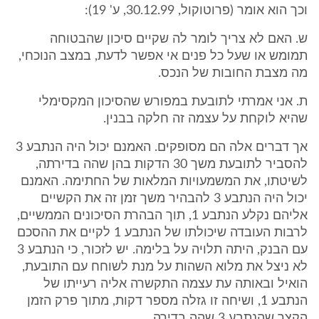
וכך הוא אומר (פרוטוקול, 30.12.99, ע' 19):
ש. האם לא צריך לומר לה שקיים סיכון שהבטוחה
תמומש או שעל כל פנים אי אפשר לדעת, במצב הנוכחי,
מה מצבת החובות של הנכס.
ת. אני אמרתי לתובעת במפורש שהסיכון המקסימלי
שהיא לוקחת על עצמה זה חלקה בבנין.
אך דברים אלה הם מסופקים. האמנם יכול היה הנתבע 3
להסביר לתובעת משך 30 הדקות בהן שהה בדירתה,
לשיטתו, את המשמעויות המלאות של החתימה. האמנם
יכול היה הנתבע 3 להבהיר משך זמן זה את הקשיים
אליהם נקלע הנתבע 1, תוך הבהרת הסיכונים הממשיים,
לרבות העובדה שיכולתו של הנתבע 1 לקיים את ההסכם
עם הבנק, היתה תלויה על בלימה. יש לזכור, כי הנתבע 3
לא ניצל את מלוא השהות על מנת לשוחח עם התובעת,
הואיל ובאותה עת עצמה התקשרה אליה רעייתו של
הנתבע 1, ושיחה זו גזלה מספר דקות, מתוך פרק הזמן
הקצר שהנתבע 3 שהה בדירה.