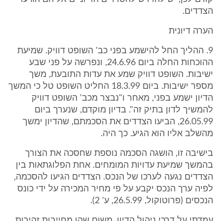
הצדדים.
הערה דיונית
9. ההליך החל להישמע בפני כב' השופט דוויק. שמיעת
ההוכחות החלה ביום 24.6.96, ונפרשה על פני שבע
ישיבות. השופט דוויק שמע את עדות התובעת, משך
מספר ישיבות. ביום 18.3.99 החליט השופט טל כי המשך
הדיון ישמע בפני, מאחר ו"נבצר מכב' השופט דוויק
להמשיך לדון בתיק זה". בדיון מוקדם, שנערך ביום
26.05.99, הביעו הצדדים את הסכמתם, שהדיון ימשך
מהשלב אליו הוא הגיע. כך היה.
בישיבה זו, הושגה הסכמה נוספת שחסכה את הצורך
בהמשך שמיעת עדויות המומחים. אחת הפלוגתאות בין
הצדדים נגעה לערכו של הנכס. הצדדים הגיעו להסכמה,
לפיה ערך הנכס יקבע על פי מחיר המכירה על ידי כונס
הנכסים (פרוטוקול, 26.5.99, ע' 2).
עמדתי על דרכי ניהול הדיון, משום שהן מחייבות זהירות