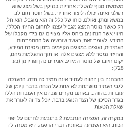
משמשת מנוף להטלת אחריות בנזיקין בשל מצג שווא
רשלני ואינה יכולה ליצור אחריות בשל חוסר תום לב
במשא ומתן. ואולם, כוחו של כלל זה הוא מוגבל. הוא חל
רק כאשר מוסר המצג מגביל עצמו לתחום החיזוי הכללי,
חיזוי אשר הנתונים ביחס אליו מצויים גם בידי מקבלו של
המידע. לעומת זאת, כאשר שורשיה של ההתפתחות
העתידית, נעוצים במצגים הקיימים בזמן מסירת המידע,
והחיזוי נמסר ללא מצגים אלה, או תוך התעלמות מהם,
יקום חיובו של מוסר המידע. אומרים כהן ופרידמן (בע'
728):
ההבחנה בין ההווה לעתיד אינה תמיד כה חדה. ההערכה
לגבי העתיד מושתתת לא אחת על הנחה בדבר קיומן של
עובדות בהווה… באותם מקרים שבהם אין העובדות הללו
בגדר הסיכון של הצד הנוגע בדבר, יוכל צד זה לעורר את
שאלת הטעות.
במקרה זה, הפצירה הנתבעת 2 בתובעת לחתום על יפוי
הכוח. היא השמיעה באוזניה דברי הרגעה. היא מסרה לה