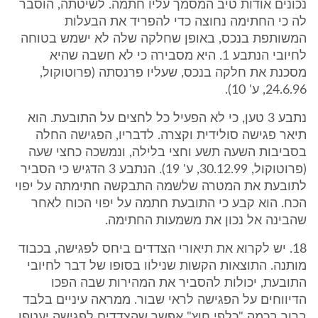
נכונים אודות טיב המסמך עליו חתמה. לשיטתה, הוסבר
לה כי החתימה נחוצה כדי להפריד את הבעלות
המשותפת בנכס, באופן שחלקה שלה לא ישמש בטוחה
לחיובי הנתבע 1. היא מסבירה כי לא חשבה שהיא
מסכנת את חלקה בנכס, שעליו פרנסתה (פרוטוקול,
24.6.96, ע' 10).
נתבע 3 טען, כי לא הפעיל כל לחצים על התובעת. הוא
תיאר פגישה סולידית וקצרה. לדבריו, הפגישה החלה
בסביבות השעה תשע וחצי בלילה, ונמשכה כחצי שעה
(פרוטוקול, 30.12.99, ע' 19). הנתבע 3 הדגיש כי הסביר
לתובעת את המטרה שלשמה התבקשה חתימתה על יפוי
הכח. הוא קבע כי התובעת חתמה על יפוי הכוח לאחר
שהבינה אל נכון את משמעות החתימה.
18. יש לקרוא את תיאורי הצדדים ביחס לפגישה, בכבוד
מותנה. התוצאות הקשות שנילוו בסופו של דבר לחיובי
התובעת, יכולות להסביר את המהירות שבה הפכו
הדיווחים על הפגישה לראי שבור. ממראה עיניים בלבד
ברור בכמה "כלפי חוץ" אפשר שהצדדים לפגישה יעטפו