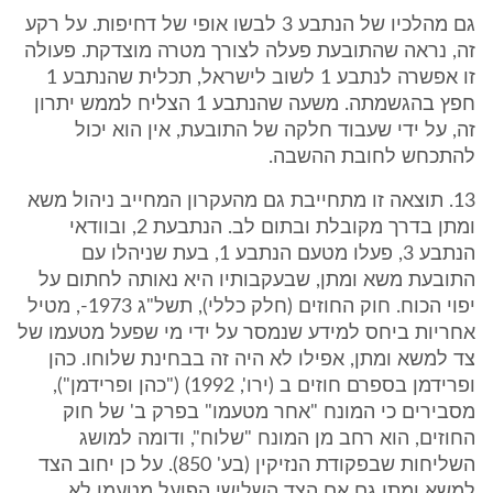
גם מהלכיו של הנתבע 3 לבשו אופי של דחיפות. על רקע
זה, נראה שהתובעת פעלה לצורך מטרה מוצדקת. פעולה
זו אפשרה לנתבע 1 לשוב לישראל, תכלית שהנתבע 1
חפץ בהגשמתה. משעה שהנתבע 1 הצליח לממש יתרון
זה, על ידי שעבוד חלקה של התובעת, אין הוא יכול
להתכחש לחובת ההשבה.
13. תוצאה זו מתחייבת גם מהעקרון המחייב ניהול משא
ומתן בדרך מקובלת ובתום לב. הנתבעת 2, ובוודאי
הנתבע 3, פעלו מטעם הנתבע 1, בעת שניהלו עם
התובעת משא ומתן, שבעקבותיו היא נאותה לחתום על
יפוי הכוח. חוק החוזים (חלק כללי), תשל"ג 1973-, מטיל
אחריות ביחס למידע שנמסר על ידי מי שפעל מטעמו של
צד למשא ומתן, אפילו לא היה זה בבחינת שלוחו. כהן
ופרידמן בספרם חוזים ב (ירו', 1992) ("כהן ופרידמן"),
מסבירים כי המונח "אחר מטעמו" בפרק ב' של חוק
החוזים, הוא רחב מן המונח "שלוח", ודומה למושג
השליחות שבפקודת הנזיקין (בע' 850). על כן יחוב הצד
למשא ומתן גם אם הצד השלישי הפועל מטעמו לא