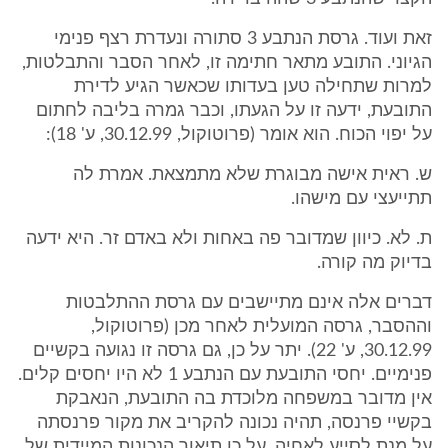
זאת ועוד. גרסת הנתבע 3 סתורה ונעדרת רצף פנימי
הגיוני. התובע מתאר חתימה זו, לאחר הסבר והתבלטות,
למרות שתחילה טען בעדותו שכאשר הגיע לדירת
התובעת, ידעה זו על הגעתו, וכבר גמרה בליבה לחתום
על יפוי הכוח. הוא אומר (פרוטוקול, 30.12.99, ע' 18):
ש. ראית אישה מבוגרת שלא מתמצאת. אמרת לה
תתייעצי עם מישהו.
ת. לא. כיוון שמדובר פה באחות ולא באדם זר. היא ידעה
בדיוק מה קורה.
דברים אלה אינם מתיישבים עם גרסת ההתלבטות
וההסבר, גרסה המועלית לאחר מכן (פרוטוקול,
30.12.99, ע' 22). יתר על כן, גם גרסה זו נגועה בקשיים
פנימיים. יחסי התובעת עם הנתבע 1 לא היו יחסים קלים.
אין מדובר במשפחה מלוכדת בה התובעת, הנאבקת
בקשיי פרנסה, תהיה נכונה להקריב את מקור פרנסתה
על מנת לסייע לאחיה. על כן תיאור הנכונות המיידית של