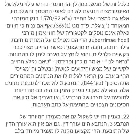
כלכליות של ממש. במהלך ההחתמה נדרש גילוי מלא של
האינפורמציה הנוגעת לא רק לאופי המסמך והשלכותיו,
אלא גם למצבו של החייב (ע"א 1570/92 בנק המזרחי
המאוחד נ' ציגלר, פ"ד מט (1)369). אף אם נניח כי חוזים
כאלה אינם נופלים לקטגוריה של חוזי אמון מירבי
(uberrimae fidei), הרי הם מטילים על המחתים חובת
גילוי רחבה. חובה זו מתעצמת כאשר החייב מצוי כבר
בקשיים כלכליים, והוא לוחץ על הערב ליתן לו בטחונות.
"נראה לנו" - אומרים כהן ופרידמן - "שאם נקלע החייב
לקשיים של ממש (הידועים לנושה) ובשלב זה 'מגייס'
החייב ערב, מן הראוי לגלות לו את הנתונים המחמירים
את הסיכון" (בע' 844). הנתבע 3 לא מסר לתובעת נתונים
אלה. הוא לא טען כי בפרק הזמן בו היה בביתה דיווח
לתובעת על מצבו של הנתבע 1, או העריך אל נכון את
הסיכונים הצפויים בחתימה על כתב הערבות.
22. בעניין זה יש לשקול גם את מעמדו המיוחד של
הנתבע 3. הנתבע הינו עורך דין. גם אם אין הוא עורך הדין
של התובעת, הרי מקצועו מקנה לו מעמד מיוחד בלב