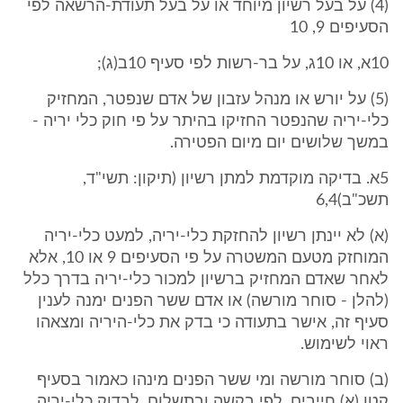
(4) על בעל רשיון מיוחד או על בעל תעודת-הרשאה לפי
הסעיפים 9, 10
10א, או 10ג, על בר-רשות לפי סעיף 10ב(ג);
(5) על יורש או מנהל עזבון של אדם שנפטר, המחזיק
כלי-יריה שהנפטר החזיקו בהיתר על פי חוק כלי יריה -
במשך שלושים יום מיום הפטירה.
5א. בדיקה מוקדמת למתן רשיון (תיקון: תשי"ד,
תשכ"ב)6,4
(א) לא יינתן רשיון להחזקת כלי-יריה, למעט כלי-יריה
המוחזק מטעם המשטרה על פי הסעיפים 9 או 10, אלא
לאחר שאדם המחזיק ברשיון למכור כלי-יריה בדרך כלל
(להלן - סוחר מורשה) או אדם ששר הפנים ימנה לענין
סעיף זה, אישר בתעודה כי בדק את כלי-היריה ומצאהו
ראוי לשימוש.
(ב) סוחר מורשה ומי ששר הפנים מינהו כאמור בסעיף
קטן (א) חייבים, לפי בקשה ובתשלום, לבדוק כלי-יריה,