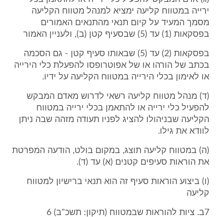
ירייה במטווח קליעה ימציא למנהל מטווח הקליעה
מסמך המעיד על קיום תנאי מהתנאים האמורים
בפסקאות (1) עד (5) שבסעיף קטן (ב), ולעניין האמור
בפסקאות (2) עד (5) שבאותו סעיף קטן - גם הסכמה
בכתב של הורהו או של אפוטרופסו להפעלת כלי הירייה
או לאימון בכלי הירייה במטווח הקליעה על ידיו.
(ד) מנהל מטווח קליעה רשאי לדרוש מאדם המבקש
להפעיל כלי ירייה או להתאמן בכלי ירייה במטווח
הקליעה שבניהולו להציג לפניו תעודה מזהה שבה ניתן
לוודא את גילו.
(ה) במטווח קליעה תוצג, במקום בולט, הודעה המפרטת
את הוראות סעיפים קטנים (א) עד (ד).
(ו) ביצוע הוראות סעיף זה הוא תנאי ברישיון למטווח
קליעה
7ב. ציות להוראות שבמטווח (תיקון: תשכ"ב) 6