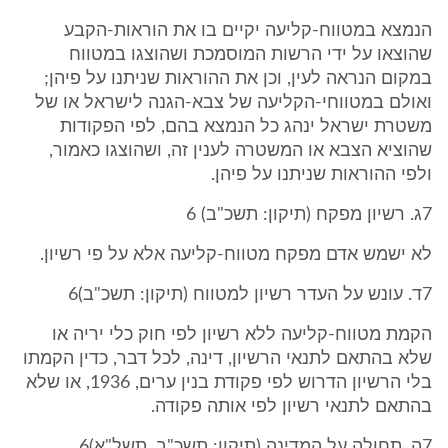
הנמצא במטווח-קליעה יקיים בו את הוראות-הקבע
שהוצאו על ידי הרשות המוסמכת ושהוצגו במטווח
במקום הנראה לעין, וכן את ההוראות שניתנו על פיהן;
ואולם במטווחי-הקליעה של צבא-הגנה לישראל או של
משטרת ישראל ינהג כל הנמצא בהם, לפי הפקודות
שהוציא הצבא או המשטרה לענין זה, ושהוצגו כאמור,
ולפי ההוראות שניתנו על פיהן.
7ג. רשיון מפקח (תיקון: תשכ"ב) 6
לא ישמש אדם מפקח מטווח-קליעה אלא על פי רשיון.
7ד. עונש על העדר רשיון למטווח (תיקון: תשכ"ב)6
הקמת מטווח-קליעה ללא רשיון לפי חוק כלי יריה או
שלא בהתאם לתנאי הרשיון, דינה, לכל דבר, כדין הקמתו
בלי הרשיון הדרוש לפי פקודת בנין ערים, 1936, או שלא
בהתאם לתנאי רשיון לפי אותה פקודה.
7ה. תחולה על המדינה (תיקון: תשכ"ב, תשל"א)6