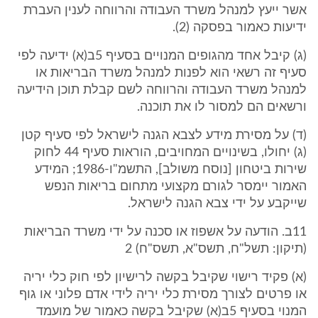
אשר ייעץ למנהל משרד העבודה והרווחה לענין העברת
ידיעות כאמור בפסקה (2).
(ג) קיבל אחד מהגופים המנויים בסעיף 5ב(א) ידיעה לפי
סעיף זה רשאי הוא לפנות למנהל משרד הבריאות או
למנהל משרד העבודה והרווחה לשם קבלת תוכן הידיעה
ורשאים הם למסור לו את תוכנה.
(ד) על מסירת מידע לצבא הגנה לישראל לפי סעיף קטן
(ג) יחולו, בשינויים המחויבים, הוראות סעיף 44 לחוק
שירות ביטחון [נוסח משולב], התשמ"ו-1986; המידע
האמור יימסר לגורם מקצועי מתחום בריאות הנפש
שייקבע על ידי צבא הגנה לישראל.
11ב. הודעה על אשפוז או סכנה על ידי משרד הבריאות
(תיקון: תשל"ח, תשס"א, תשס"ח) 2
(א) פקיד רישוי שקיבל בקשה לרישיון לפי חוק כלי יריה
או פרטים לצורך מסירת כלי יריה לידי אדם פלוני או גוף
המנוי בסעיף 5ב(א) שקיבל בקשה כאמור של מועמד