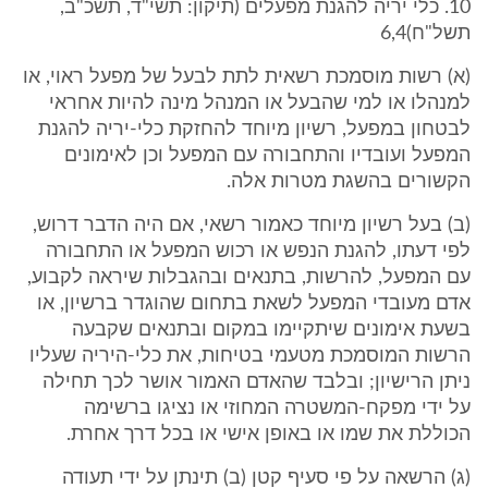
10. כלי יריה להגנת מפעלים (תיקון: תשי"ד, תשכ"ב,
תשל"ח)6,4
(א) רשות מוסמכת רשאית לתת לבעל של מפעל ראוי, או
למנהלו או למי שהבעל או המנהל מינה להיות אחראי
לבטחון במפעל, רשיון מיוחד להחזקת כלי-יריה להגנת
המפעל ועובדיו והתחבורה עם המפעל וכן לאימונים
הקשורים בהשגת מטרות אלה.
(ב) בעל רשיון מיוחד כאמור רשאי, אם היה הדבר דרוש,
לפי דעתו, להגנת הנפש או רכוש המפעל או התחבורה
עם המפעל, להרשות, בתנאים ובהגבלות שיראה לקבוע,
אדם מעובדי המפעל לשאת בתחום שהוגדר ברשיון, או
בשעת אימונים שיתקיימו במקום ובתנאים שקבעה
הרשות המוסמכת מטעמי בטיחות, את כלי-היריה שעליו
ניתן הרישיון; ובלבד שהאדם האמור אושר לכך תחילה
על ידי מפקח-המשטרה המחוזי או נציגו ברשימה
הכוללת את שמו או באופן אישי או בכל דרך אחרת.
(ג) הרשאה על פי סעיף קטן (ב) תינתן על ידי תעודה