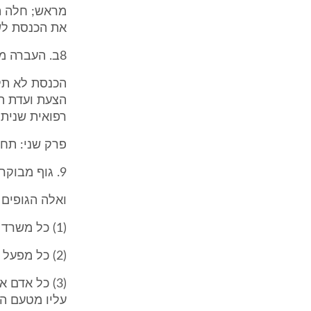
מראש; חלה ת
את הכנסת לשם
8ב. העברה מכהונה מטעמי בריאות (תיקון: תשס"ה)
הכנסת לא תק
הצעת ועדת ה
רפואית שניתנ
פרק שני: תחו
9. גוף מבוקר (תיקון: תשנ"ה, תשנ"ז, תשס"א)
ואלה הגופים 
(1) כל משרד ממשלתי;
(2) כל מפעל או מוסד של המדינה;
(3) כל אדם 
עליו מטעם המ