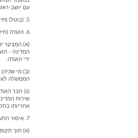
עם יושב-ראש
5. (בוטל) (תיקון: תשמ"ח)
6. הועדה (תיקון: תשל"ד, תשנ"ג)3
(א) המבקר יפ
המדינה - הוע
ידי הועדה.
(ב) מי שכיהן
הממשלה לא יה
(ג) חבר הועד
אחריותו בתקו
7. איסור התעסקות (תיקון: תשנ"ה)
(א) תוך תקופ