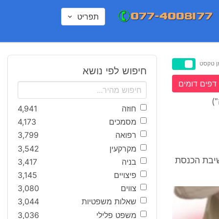
תפריט
ן טקסט
חיפוש לפי נושא
דפים דומים
חוזה
4,941
מסמכים
4,173
רפואה
3,799
מקרקעין
3,542
שיבת הכנסת
בניה
3,417
פיצויים
3,145
צווים
3,080
שאלות משפטיות
3,044
משפט פלילי
3,036