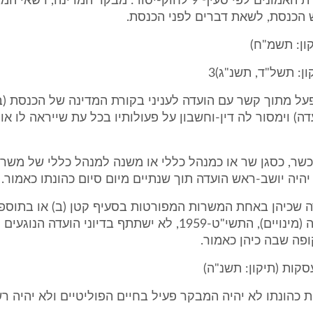
במעמד הצהרת האמונים לפי סעיף 9 לחוק-יסוד: מבקר המדינה, 
 הכנסת, לשאת דברים לפני הכנסת.
על מתוך קשר עם הועדה לעניני בקורת המדינה של הכנסת (
דה) וימסור לה דין-וחשבון על פעולותיו בכל עת שייראה לו או
 כשר, כסגן שר או כמנהל כללי או משנה למנהל כללי של מש
יה יושב-ראש הועדה תוך שנתיים מיום סיום כהונתו כאמור.
ה שכיהן באחת המשרות המפורטות בסעיף קטן (ב) או בתוספ
שירות המדינה (מינויים), התשי"ט-1959, לא ישתתף בדיוני הועדה הנ
פה שבה כיהן כאמור.
ת כהונתו לא יהיה המבקר פעיל בחיים הפוליטיים ולא יהיה רש