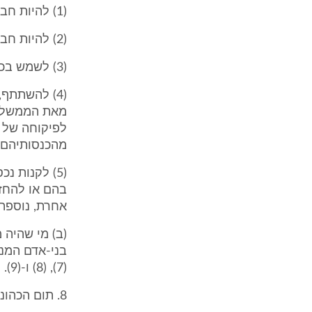
(1) להיות חבר בכנסת או במועצה של רשות מקומית או מועמד לחברות כזו;
(2) להיות חבר בהנהלה של חבר בני-אדם המנהל עסקים לשם השגת רווחים;
(3) לשמש בכל מישרה אחרת או לעסוק, במישרין או בעקיפין, בעסק או במקצוע;
(4) להשתתף,
מאת הממשלה 
לפיקוחה של ה
מהכנסותיהם;
(5) לקנות 
בהם או להחזי
אחרת, נוספת 
(ב) מי שהיה 
(7), (8) ו-(9).
8. תום הכהונה (תיקון: תשמ"ח)