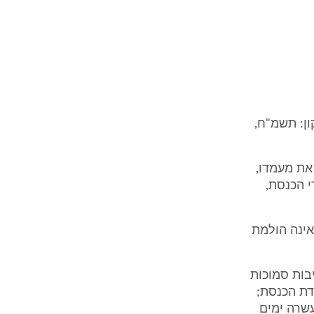
ן: תשמ"ח,
את מעמדו,
 הכנסת,
ינה הולמת
יבות סמוכות
דת הכנסת;
שרה ימים