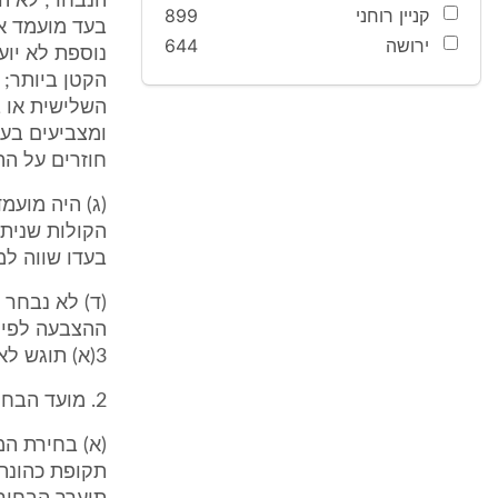
הנבחר; לא הצ
קניין רוחני
899
בעד מועמד א
ירושה
644
נוספת לא יו
הקטן ביותר; 
השלישית או 
ומצביעים בעד
חוזרים על הה
(ג) היה מועמ
הקולות שניתנ
בעדו שווה למ
(ד) לא נבחר 
3(א) תוגש לא יאוחר משבעה ימים לפני יום הבחירה.
2. מועד הבחירה (תיקון: תשמ"ח)
(א) בחירת המ
תקופת כהונתו