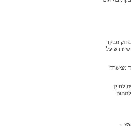
רשאי המבקר, בתיאום
בחוק מבקר
 שיידרש על
רד ממשרדי
ת לחוק
וגעים לתחום
אי -