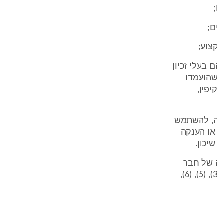
 בעלי זכיון
הועמדו
פין,
נה, להשתמש
או הענקה
יכון.
ה של חבר
בני-אדם המנהל עסקים לשם השגת רווחים ושהוא גוף מבוקר לפי סעיף 9(3), (5), (6),