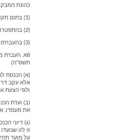
כהונת המבקר
(1) בתום תקופתה;
(2) בהתפטרותו או בפטירתו;
(3) בהעברתו מכהונתו.
8א. העברת 
תשס"ה)
(א) הכנסת ל
אלא עקב דרי
ולפי הצעת או
(ב) ועדת הכ
את מעמדו, אל
(ג) דיוני הכנ
זו לזו שנועד
על מועד תחי