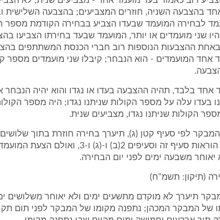
ביע רוב כאמור בעד מועמד אחד - מצביעים שנית; לא הצביע
חד בהצבעה השניה, חוזרים המצביעים; בהצבעה השלישית ו
עמד לבחירה המועמד שבעדו הצביע בבחירה הקודמת מספר ח
היו שני מועמדים או יותר, המועמד שבעד בחירתו הצביעו בה
באחת ההצבעות הנוספות רוב חברי הכנסת המשתתפים בהצ
 אחד המועמדים - הוא הנבחר; קיבלו שני מועמדים מספר קו
צבעה.
ד אחד בלבד, תהיה ההצבעה בעדו או נגדו והוא יהיה הנבחר 
ו בעדו עלה על מספר הקולות שניתנו נגדו; היה מספר הקולות
ספר הקולות שניתנו נגדו, מצביעים שנית.
המבקר לפי סעיף קטן (ג), תיערך בחירה חוזרת בתוך שלושים 
ההצבעה לפי הוראות סעיף זה וסעיפים 2(ב) ו-(ג) ו-3, וא
בקר תיערך לא מוקדם מתשעים ימים ולא יאוחר משלושים ימ
 של המבקר המכהן; נתפנה מקומו של המבקר לפני תום תקופ