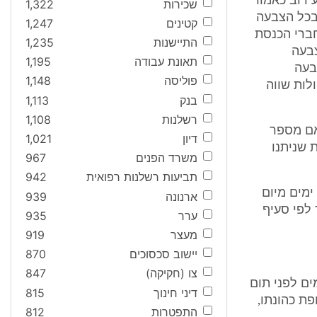
 רוב כאמור
שכירות
1,322
בכל הצבעה
קטינים
1,247
ברי הכנסת
התיישנות
1,235
צבעה
תאונת עבודה
1,195
בעה
פוליסה
1,148
לות שווה
בנק
1,113
רשלנות
1,108
אם מספר
דיון
1,021
 שניתנו
משרד הפנים
967
תביעות רשלנות רפואית
942
ימים מיום
ארנונה
939
ולם הצעת המועמד לפי סעיף
ערר
935
מעצר
919
יישוב סכסוכים
870
צו (חקיקה)
847
ים לפני תום
דיני חינוך
815
ת כהונתו,
התפטרות
812