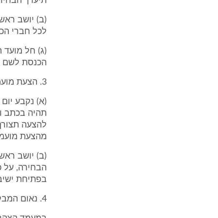
תיערך הבחירה
(ב) יושב ראש
לכל חברי הכנ
(ג) חל מועד 
הכנסת לשם ה
3. הצעת מועמדים (תיקון: תשמ"ח)
(א) נקבע יו
תהיה בכתב ות
להצעה תצורף
מהצעת מועמד
(ב) יושב ראש
הבחירה, על כ
בפתיחת ישיב
4. נאום המבקר בכנסת (תיקון: תשנ"ד)