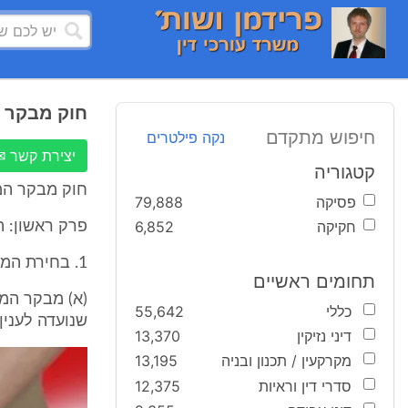
חוק מבקר 
חיפוש מתקדם
נקה פילטרים
יצירת קשר ✉
קטגוריה
חוק מבקר המדינה (נוסח
פסיקה
79,888
חקיקה
6,852
פרק ראשון: 
1. בחירת המבקר (תיקון: תשמ"ח, תשס"ג)
תחומים ראשיים
(א) מבקר המ
כללי
55,642
שנועדה לענין
דיני נזיקין
13,370
מקרקעין / תכנון ובניה
13,195
סדרי דין וראיות
12,375