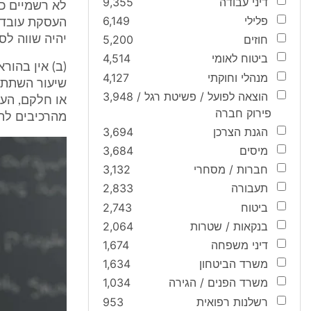
דיני עבודה
9,355
לא רשמיים כא
פלילי
6,149
העסקת עובדי
חוזים
5,200
יהיה שווה ל
ביטוח לאומי
4,514
(ב) אין בהור
מנהלי וחוקתי
4,127
שיעור השתתפו
הוצאה לפועל / פשיטת רגל /
3,948
או חלקם, העו
פירוק חברה
מהרכיבים לה
הגנת הצרכן
3,694
מיסים
3,684
חברות / מסחרי
3,132
תעבורה
2,833
ביטוח
2,743
בנקאות / שטרות
2,064
דיני משפחה
1,674
משרד הביטחון
1,634
משרד הפנים / הגירה
1,034
רשלנות רפואית
953