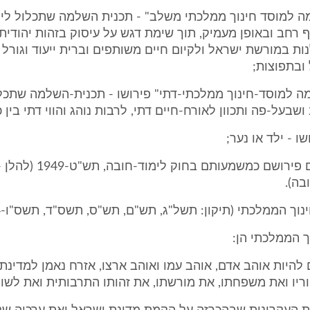
ה למוסד חינוך ממלכתי משלב" - תכנית השלמה שתכלול לימ
ף רחב ובאופן מעמיק, תוך שימת דגש על עיסוק בזהות יהודית 
ות במורשת ישראל ולקיום חיים משותפים וברית ייעוד וגורל ב
ובתפוצות;
 למוסד-חינוך ממלכתי-דתי" פירושו - תכנית-השלמה שתכלו
שבעל-פה ותכוון לאורח-חיים דתי, לרבות נוהג והווי דתי בין 
ו - ילד או נער;
שאר המונחים פירושם כמשמעותם בחוק לימוד-חובה, תש"ט-1949 (ל
בה).
 הממלכתי הן:
ם להיות אוהב אדם, אוהב עמו ואוהב ארצו, אזרח נאמן למדינת
יו ואת משפחתו, את מורשתו, את זהותו התרבותית ואת לשונו