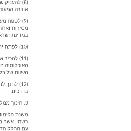
(8) להעניק 
אווירה המעוד
(9) לטפח מ
מסירות ואחרי
במדינת ישרא
(10) לפתח יחס של כבוד ואחריות לסביבה הטבעית וזיקה לארץ, לנופיה, לחי ולצומח;
(11) להכי
האוכלוסיה הע
השוות של כל 
(12) לחנך
בדרכים.
3. חינוך ממלכתי משנת תשי"ד
משנת הלימודי
רשמי, אשר בש
עם החלק הדתי