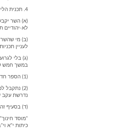
4. תכנית הלימודים וקביעת ספרי לימוד (תיקון: תשס"ח)
(א) השר יקבע
לא-יהודיים ת
(ב) מי שהשר 
לעניין תכניו
(ג) בלי לגרו
במשך חמש שנ
(1) הספר חדל להיות ספר לימוד מאושר, לפי קביעת הגוף המוסמך;
(2) נתקבל 
נדרשת עקב ש
(ד) בסעיף זה 
כיתות י"א וי"