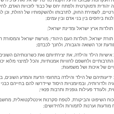
 את העקרונות שבהכרזה על הקמת מדינת ישראל ואת ערכיה של
 יהודית ודמוקרטית ולפתח יחס של כבוד לזכויות האדם, לחירו
טיים, לשמירת החוק, לתרבותו ולהשקפותיו של הזולת, וכן ל
נות ביחסים בין בני אדם ובין עמים;
ת תורת ישראל, תולדות העם היהודי, מורשת ישראל והמסורת הי
דעת זכר השואה והגבורה, ולחנך לכבדם;
ת אישיות הילד והילדה, את יצירתיותם ואת כשרונותיהם השונים
תרבותיים ולחשפם לחוויות אמנותיות, והכל למיצוי מלוא יכו
ים של איכות ושל משמעות;
ת ידיעותיהם של הילד והילדה בתחומי הדעת והמדע השונים, בי
יה ולדורותיה, ובמיומנויות היסוד שיידרשו להם בחייהם כבני
, ולעודד פעילות גופנית ותרבות פנאי;
ת כוח השיפוט והביקורת, לטפח סקרנות אינטלקטואלית, מחש
ח מודעות וערנות לתמורות ולחידושים;