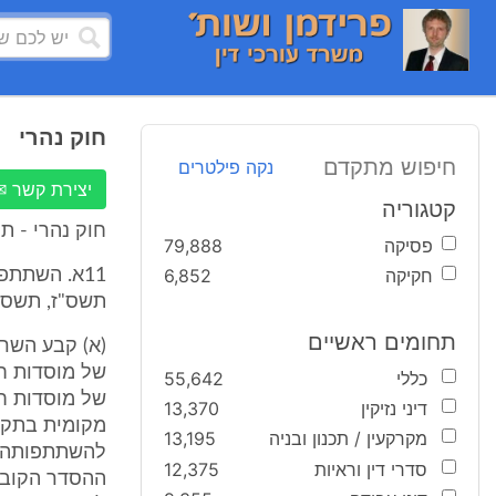
חוק נהרי
חיפוש מתקדם
נקה פילטרים
יצירת קשר ✉
קטגוריה
חוק נהרי - תיקון סעיף 11א לחוק 
פסיקה
79,888
חקיקה
6,852
11א. השתתפ
תשס"ז, תשס"
תחומים ראשיים
של מוסדות ח
כללי
55,642
של מוסדות חי
דיני נזיקין
13,370
מקומית בתקצי
מקרקעין / תכנון ובניה
13,195
להשתתפותה ב
סדרי דין וראיות
12,375
ההסדר הקובע