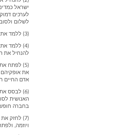
(2) להנחיל
ישראל כמדינה
לערכים דמוקר
לשלום ולסובל
(3) ללמד את תולדות ארץ ישראל ומדינת ישראל;
(4) ללמד א
להנחיל את תו
(5) לפתח א
את אופקיהם ה
אדם החיים חי
(6) לבסס א
האנושית לסוג
בחברה חופשית
(7) לחזק א
ויוזמה, ולפת