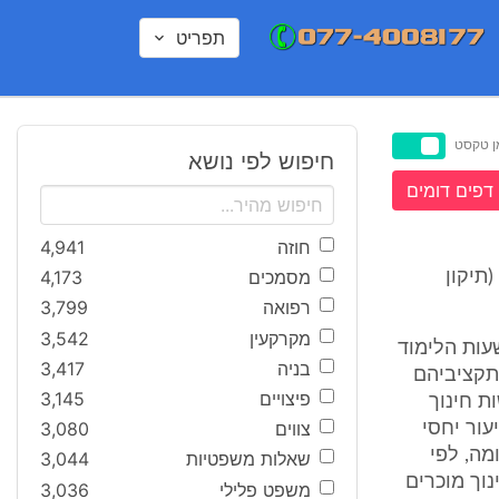
תפריט
ן טקסט
חיפוש לפי נושא
דפים דומים
חוזה
4,941
מסמכים
4,173
תיקון
רפואה
3,799
מקרקעין
3,542
יבי שעות הלימוד
בניה
3,417
תקציביהם
פיצויים
3,145
ת חינוך
צווים
3,080
ור יחסי
ה, לפי
שאלות משפטיות
3,044
וך מוכרים
משפט פלילי
3,036