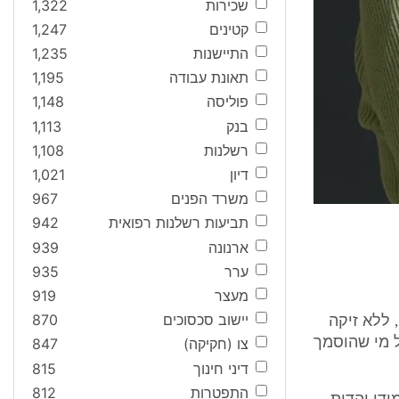
שכירות
1,322
קטינים
1,247
התיישנות
1,235
תאונת עבודה
1,195
פוליסה
1,148
בנק
1,113
רשלנות
1,108
דיון
1,021
משרד הפנים
967
תביעות רשלנות רפואית
942
ארנונה
939
ערר
935
מעצר
919
יישוב סכסוכים
870
 ללא זיקה
ל מי שהוסמך
צו (חקיקה)
847
דיני חינוך
815
התפטרות
812