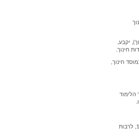
וך
), יקבע,
ת חינוך.
מוסד חינוך,
 הלימוד
.
"מוסד חינוך" - מוסד חינוך מוכר כהגדרתו בחוק לימוד חובה, התש"ט-1949, לרבות