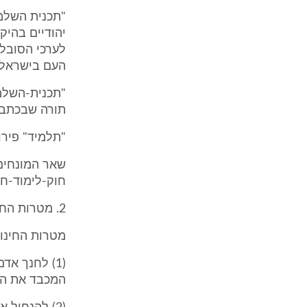
"תכנית השלמ
יהודיים בהיק
לערכי הסובלנ
העם בישראל 
"תכנית-השלמה
תורה שבכתב ו
"תלמיד" פירוש
חוק-לימוד-חו
2. מטרות החינוך הממלכתי (תיקון: תשל"ג, תש"ם, תש"ס, תשס"ד, תשס"ו-4)
מטרות החינוך
(1) לחנך אד
המכבד את הור