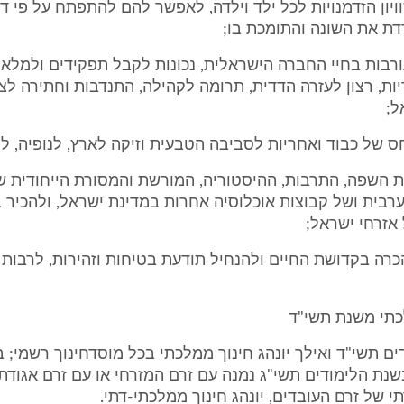
שוויון הזדמנויות לכל ילד וילדה, לאפשר להם להתפתח על פי ד
דת את השונה והתומכת בו;
עורבות בחיי החברה הישראלית, נכונות לקבל תפקידים ולמלא
ות, רצון לעזרה הדדית, תרומה לקהילה, התנדבות וחתירה ל
ל;
ר את השפה, התרבות, ההיסטוריה, המורשת והמסורת הייחודית ש
רבית ושל קבוצות אוכלוסיה אחרות במדינת ישראל, ולהכיר ב
אזרחי ישראל;
 להכרה בקדושת החיים ולהנחיל תודעת בטיחות וזהירות, לרבות
ם תשי"ד ואילך יונהג חינוך ממלכתי בכל מוסדחינוך רשמי; ב
נת הלימודים תשי"ג נמנה עם זרם המזרחי או עם זרם אגודת
 של זרם העובדים, יונהג חינוך ממלכתי-דתי.