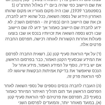
את שם היישוב כפי שהיה ביום י"ז באלול התרצ"ט (1
בספטמבר 1939), שבו היה מקום מגוריו או מקום שהותו
האחרון הידוע של נספה השואה, ככל שהוא ידוע לחברה,
וכן את שם היישוב היום (בפרק זה - הפרסום השני); לא
ידוע לחברה שם היישוב כאמור אך ידוע לה שם היישוב
שבו רכש נספה השואה את זכויותיו בנכס או שבו בוצעו
פעולות אחרות הקשורות לאותה רכישה, תפרסם החברה
פרטים אלה.
(ד) על אף הוראות סעיף קטן (ג), רשאית החברה לפרסם
את המידע שבסעיף הקטן האמור, כבר בפרסום הראשון,
אם יש בידיה, נוסף על המידע האמור, מידע אחר על
הנכס שיאפשר את בדיקת אמיתות הבקשות שיוגשו לה
לפי הוראות פרק זה.
(ה) הועברו לחברה נכסים נוספים של נספי השואה לאחר
הפרסום הראשון ועד תום תהליך האיתור המיוחד כאמור
בסעיף 23, תפרסם את פרטיהם לפי הוראות סעיף קטן
(א), במועד מאוחר יותר, והמועדים לפרסום השני