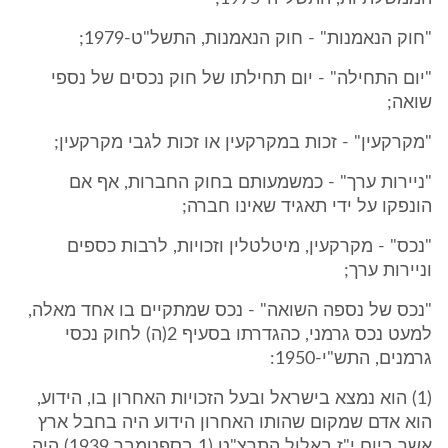
"חוק הנאמנות" - חוק הנאמנות, התשל"ט-1979;
"יום התחילה" - יום תחילתו של חוק נכסים של נספי
שואה;
"מקרקעין" - זכות במקרקעין או זכות לגבי מקרקעין;
"ניירות ערך" - כמשמעותם בחוק החברות, אף אם
הונפקו על ידי תאגיד שאינו חברה;
"נכס" - מקרקעין, מיטלטלין וזכויות, לרבות כספים
וניירות ערך;
"נכס של נספה השואה" - נכס שמתקיים בו אחד מאלה,
למעט נכס גרמני, כהגדרתו בסעיף 2(ה) לחוק נכסי
גרמנים, התש"י-1950:
(1) הוא נמצא בישראל ובעל הזכויות האחרון בו, הידוע,
הוא אדם שמקום שהותו האחרון הידוע היה בחבל ארץ
אשר ביום י"ז באלול התרצ"ט (1 בספטמבר 1939) היה