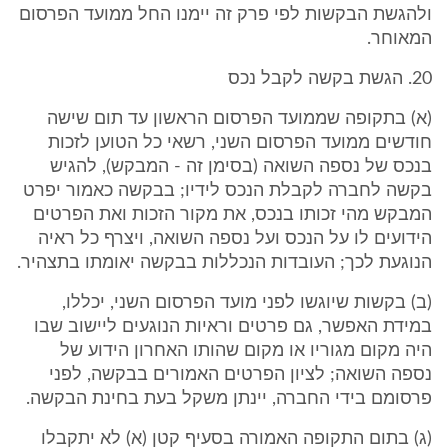
ולהגשת הבקשות לפי פרק זה יימנו החל ממועד הפרסום
המאוחר.
20. הגשת בקשה לקבל נכס
(א) בתקופה שממועד הפרסום הראשון עד תום שישה
חודשים ממועד הפרסום השני, רשאי כל הטוען לזכות
בנכס של נספה השואה (בסימן זה - המבקש), להגיש
בקשה לחברה לקבלת הנכס לידיו; בבקשה כאמור יפרט
המבקש מהי זכותו בנכס, את מקור הזכות ואת הפרטים
הידועים לו על הנכס ועל נספה השואה, ויצרף כל ראיה
הנוגעת לכך; העובדות הנכללות בבקשה יאומתו בתצהיר.
(ב) בקשות שיוגשו לפני מועד הפרסום השני, יכללו,
במידת האפשר, גם פרטים וראיות הנוגעים ליישוב שבו
היה מקום מגוריו או מקום שהותו האחרון הידוע של
נספה השואה; לציון הפרטים האמורים בבקשה, לפני
פרסומם בידי החברה, יינתן משקל בעת בחינת הבקשה.
(ג) בתום התקופה האמורה בסעיף קטן (א) לא יתקבלו