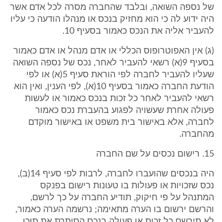
של נספה השואה, ובלבד שהחברה מסרה לכל אדם אשר
היה ידוע לה כי הוא מחזיק בנכס או מנהלו הודעה כי עליו
להעביר אליה את הנכס כאמור בסעיף 10.
(ג) אין האפוטרופוס הכללי או אדם מנהל או אדם כאמור
בסעיף 9(א) רשאי להעביר לאחר, נכס של נספה השואה
שעליו להעביר לחברה לפי הוראת סעיף 5(א) או לפי
הודעת החברה כאמור בסעיף 10(א), לפי הענין, ואין הוא
רשאי להעביר לאחר כל זכות בנכס כאמור או לעשות
פעולה אחרת שעשויה לפגוע בהעברת נכס כאמור
לחברה, אלא באישור בית משפט או באישור מוקדם
מהחברה.
15. רישום נכסים על שם החברה
היה בנכסים שהועברו לחברה, לרבות לפי סעיף 14(ב),
נכס שזכויות או פעולות בו טעונות רישום בפנקס
המתנהל על פי חיקוק, תודיע החברה על כך לרשם,
והרשם ירשום בו הערה מתאימה; נרשמה הערה כאמור,
לא תירשם כל זכות או פעולה בנכס הסותרת את תוכן