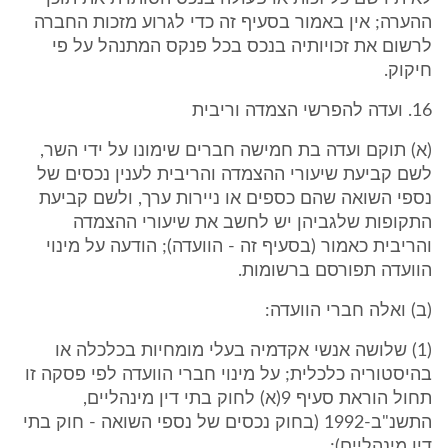
ההערה; אין באמור בסעיף זה כדי לגרוע מזכות החברה
לרשום את זכויותיה בנכס בכל פנקס המתנהל על פי
חיקוק.
16. ועדה להפרשי הצמדה וריבית
(א) תוקם ועדה בת חמישה חברים שימונו על ידי השר,
לשם קביעת שיעורי ההצמדה והריבית לענין נכסים של
נספי השואה שהם כספים או ניירות ערך, ולשם קביעת
התקופות שלגביהן יש לחשב את שיעורי ההצמדה
והריבית כאמור (בסעיף זה - הוועדה); הודעה על מינוי
הוועדה תפורסם ברשומות.
(ב) ואלה חברי הוועדה:
(1) שלושה אנשי אקדמיה בעלי מומחיות בכלכלה או
בהיסטוריה כלכלית; על מינוי חברי הוועדה לפי פסקה זו
תחול הוראת סעיף 9(א) לחוק בתי דין מינהליים,
התשנ"ב-1992 (בחוק נכסים של נספי השואה - חוק בתי
דין מינהליים);