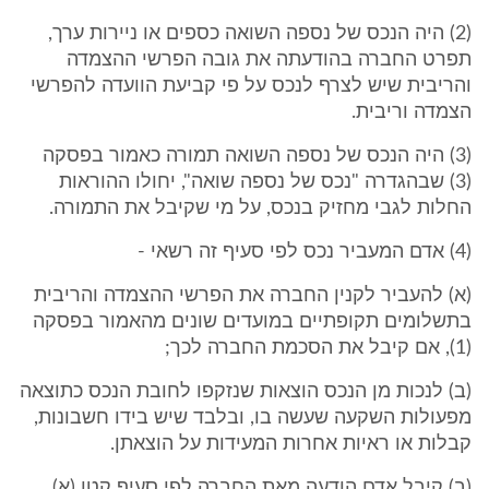
(2) היה הנכס של נספה השואה כספים או ניירות ערך,
תפרט החברה בהודעתה את גובה הפרשי ההצמדה
והריבית שיש לצרף לנכס על פי קביעת הוועדה להפרשי
הצמדה וריבית.
(3) היה הנכס של נספה השואה תמורה כאמור בפסקה
(3) שבהגדרה "נכס של נספה שואה", יחולו ההוראות
החלות לגבי מחזיק בנכס, על מי שקיבל את התמורה.
(4) אדם המעביר נכס לפי סעיף זה רשאי -
(א) להעביר לקנין החברה את הפרשי ההצמדה והריבית
בתשלומים תקופתיים במועדים שונים מהאמור בפסקה
(1), אם קיבל את הסכמת החברה לכך;
(ב) לנכות מן הנכס הוצאות שנזקפו לחובת הנכס כתוצאה
מפעולות השקעה שעשה בו, ובלבד שיש בידו חשבונות,
קבלות או ראיות אחרות המעידות על הוצאתן.
(ב) קיבל אדם הודעה מאת החברה לפי סעיף קטן (א),